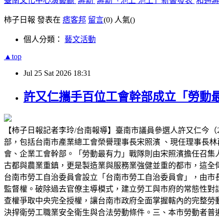
臺南文化中心演藝廳
蔣勳
蔣勳「池上 池上」新書發表
和通
柿子日報 發表在
痞客邦
留言
(0)
人氣(
)
個人分類：
藝文活動
▲top
Jul
25
Sat
2026
18:31
許又仁攜手百位工會幹部成立「勞動最
【柿子日報記者李玲/台南報導】臺南市議員參選人許又仁今（
部，包括台南市產業總工會榮譽理事長宋照濱 、現任理事長林
會、企業工會幹部。「勞動最有力」戰隊則由宋照濱擔任召集
古都與農業重鎮，更是製造業與服務業強健並重的都市，這全
台南市勞工自治委員會設立「台南市勞工自治委員會」，由市長
監督權。破除過去官僚主導模式，建立勞工與市府的常態性對
查權爭取中央完全授權，讓台南市政府全面掌握轄內的完整勞
決捍衛勞工職業安全衛生與合法勞動條件。三、本市勞動者普