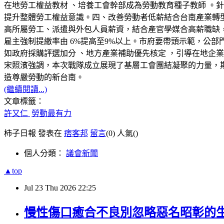
在地勞工權益教材 、培養工會幹部成為勞動教育種子教師 。
提升整體勞工權益意識。四、改善勞動者低薪結合台南產業轉
高所屬勞工、派遣與外包人員薪資，結合產官學媒合高薪職缺
雇主強制提繳率由 6%提高至9%以上。市府要帶頭示範，公
如政府採購評選加分 、地方產業補助優先核定 ，引導在地企
宋照濱強調，本次戰隊成立展現了基層工會團結凝聚的力量，
造尊嚴勞動的新台南。
(繼續閱讀...)
文章標籤：
許又仁
勞動最有力
柿子日報 發表在
痞客邦
留言
(0)
人氣(
)
個人分類：
議會新聞
▲top
Jul
23
Thu
2026
22:25
慢性傷口癒合不良別忽略惡名昭彰的