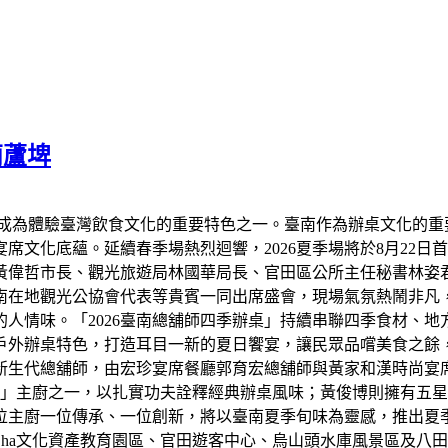
葫蘆埤
已成為體驗臺灣飲食文化的重要特色之一。臺南作為辦桌文化的重
席文化底蘊。延續春季場熱烈迴響，2026夏季場將於8月22
黃偉哲市長、觀光旅遊局林國華局長、官田區公所主任秘書林姿
南在地觀光公協會代表等貴賓一同出席盛會，現場氣氛熱鬧非凡
人情味。「2026臺南總舖師四季辦桌」持續串聯四季食材、
戶外辦桌特色，打造耳目一新的夏日饗宴，讓民眾品嚐美食之餘
新生代總舖師，由宏珍宴席餐廳郭育宏總舖師與黃家和漢時尚宴
宴」主廚之一，以扎實功夫詮釋經典辦桌風味；黃俊博則擁有五
位主廚一位傳承、一位創新，將以臺南夏季旬味為靈感，推出夏
 Cha文化資產教育園區、官田遊客中心、烏山頭水庫風景區及