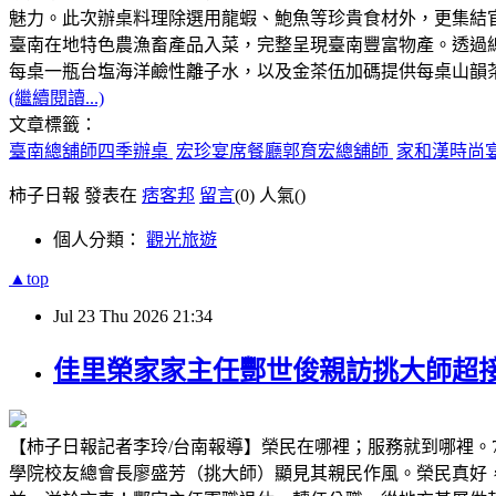
魅力。此次辦桌料理除選用龍蝦、鮑魚等珍貴食材外，更集結
臺南在地特色農漁畜產品入菜，完整呈現臺南豐富物產。透過
每桌一瓶台塩海洋鹼性離子水，以及金茶伍加碼提供每桌山韻
(繼續閱讀...)
文章標籤：
臺南總舖師四季辦桌
宏珍宴席餐廳郭育宏總舖師
家和漢時尚
柿子日報 發表在
痞客邦
留言
(0)
人氣(
)
個人分類：
觀光旅遊
▲top
Jul
23
Thu
2026
21:34
佳里榮家家主任酆世俊親訪挑大師超
【柿子日報記者李玲/台南報導】榮民在哪裡；服務就到哪裡。
學院校友總會長廖盛芳（挑大師）顯見其親民作風。榮民真好，