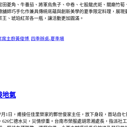
官田菱角、牛番茄、將軍烏魚子、中卷、七股龍虎斑、關廟竹筍、
總舖師巧手化作兼具傳統底蘊與創新美學的夏季限定料理，展現
茶王、琥珀紅茶各一瓶，讓活動更加圓滿。
宴席主廚黃俊博
四季辦桌-夏季場
接地氣
7月1日，甫接任佳里榮家的酆世俊家主任，放下身段，首站自
626仁德水災，災情慘重。台南市榮服處胡思湘處長，指派社