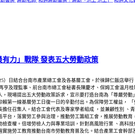
蔣勳書房
蔣勳老師
和通蔣勳書房｜蔣勳「池上 池上」
和通文化
有力」戰隊 發表五大勞動政策
25）日結合台南市產業總工會及各基層工會，於徠歸仁飯店舉
再亨及理監事、前台南市總工會秘書長陳慶才、保姆工會溫月桂理
人，現場提出五大勞動政策訴求，宣示要打造台南為「尊嚴勞動
仰賴第一線基層勞工日復一日的辛勤付出。為保障勞工權益， 「
擔任召集人，結合工會代表及專家學者組成 ，並兼顧性別 、青
話平台，落實勞工參與治理，推動勞工籌組工會，推展勞動教育
動檢查權。倍增勞檢人力與專業培訓，針對高風險行業 、高科技
遍實施勞工教育推動台南市勞動教育普及化。結合產業工會幹部及