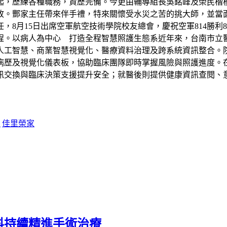
起，歷練各種職務，資歷完備。今更由輔導組長吳銘峰及榮民楷
故。酆家主任帶來伴手禮，特來關懷受水災之苦的挑大師，並當
8月15日出席空軍航空技術學院校友總會，慶祝空軍814勝利8
程。以病人為中心 打造全程智慧照護生態系近年來，台南市立
人工智慧、商業智慧視覺化、醫療資料治理及跨系統資訊整合。
病歷及視覺化儀表板，協助臨床團隊即時掌握風險與照護進度。
訊交換與臨床決策支援提升安全；就醫後則提供健康資訊查閱、
師
佳里榮家
科持續精進手術治療