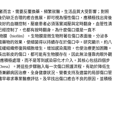
者而言，需要反覆換藥、頻繁就醫，生活品質大受影響；對照
後仍缺乏合理的癒合進展，即可視為慢性傷口，應積極找出背後
良好的血糖控制，壓瘡患者必須落實減壓與定時翻身，血管性潰
已經控制了，也都有按時翻身，為什麼傷口還是一直不
（biofilm）。生物膜是微生物附著在傷口表面後，分泌多
菌藥物的效果，使細菌得以持續存在於傷口中。研究顯示，約八
延緩組織修復與細胞增生，增加感染風險，也使治療更加困難。
長出新皮的傷口，都可能有生物膜存在，因此無法僅靠肉眼外觀
換藥都應積極處理，而不是等到感染惡化才介入。其核心包括四個步
覆蓋（Dress）。將這些步驟融入每一次傷口照護流程，有助於降低生
時兼顧病因治療、全身健康狀況、營養支持及適當的局部傷口管
儘早尋求專業醫療評估。及早找出傷口癒合不良的原因，並積極