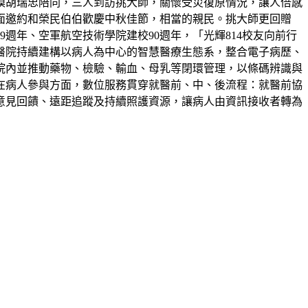
模胡瑞忠陪同，三人到訪挑大師，關懷受災復原情況，讓人倍感
面邀約和榮民伯伯歡慶中秋佳節，相當的親民。挑大師更回贈
9週年、空軍航空技術學院建校90週年，「光輝814校友向前行
醫院持續建構以病人為中心的智慧醫療生態系，整合電子病歷、
院內並推動藥物、檢驗、輸血、母乳等閉環管理，以條碼辨識與
在病人參與方面，數位服務貫穿就醫前、中、後流程：就醫前協
意見回饋、遠距追蹤及持續照護資源，讓病人由資訊接收者轉為