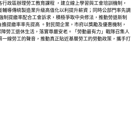
各行政區辦理勞工教育課程 ，建立線上學習與工會培訓機制，
並輔導傳統製造業升級高值化以利提升薪資；同時公部門率先調
強制提繳率配合工會訴求，積極爭取中央修法，推動勞退新制
負擔提繳率率先提高 。對民間企業，市府以獎勵及優惠機制，
保障勞工退休生活，落實尊嚴安老。「勞動最有力」戰隊召集人
第一線勞工的聲音，推動真正貼近基層勞工的勞動政策，攜手打