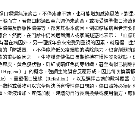
若傷口遲遲無法癒合，不僅疼痛不適，也可能增加感染風險。對患
一般而言，若傷口超過四至六週仍未癒合，或接受標準傷口治療
性潰瘍及靜脈性潰瘍等，都有其根本病因。例如糖尿病患者需要
癒合。然而，在門診中仍常遇到病人或家屬疑惑地表示：「血糖
潛在病因外，另一個近年愈來愈受到重視的因素，就是傷口生物膜
菌的「防護罩」，不僅能降低免疫細胞的清除能力，也會削弱抗
癒的重要原因之一。生物膜會使傷口長期維持在慢性發炎狀態，
色痂皮、黃色膜狀物、鮮紅或暗紅色肉芽組織，甚至看似已開始
d Hygiene）」的概念，強調生物膜會反覆形成，因此每次
ride）、重塑傷口邊緣（Refashion），以及選擇合適的敷料
一敷料或藥物可以完全解決所有慢性傷口問題。傷口照護必須同
腫、滲液增加、疼痛加劇，建議勿自行長期換藥或使用偏方，應