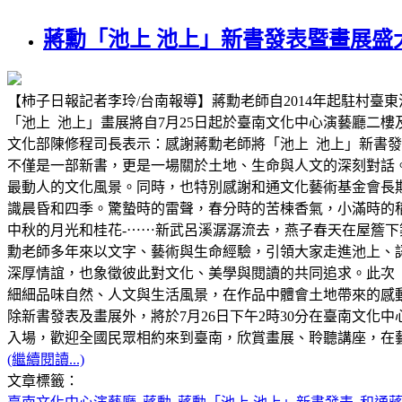
蔣勳「池上 池上」新書發表暨畫展盛
【柿子日報記者李玲/台南報導】蔣勳老師自2014年起駐村
「池上 池上」畫展將自7月25日起於臺南文化中心演藝廳二
文化部陳修程司長表示：感謝蔣勳老師將「池上 池上」新書
不僅是一部新書，更是一場關於土地、生命與人文的深刻對話
最動人的文化風景。同時，也特別感謝和通文化藝術基金會長
識晨昏和四季。驚蟄時的雷聲，春分時的苦楝香氣，小滿時的
中秋的月光和桂花-⋯⋯新武呂溪潺潺流去，燕子春天在屋簷
勳老師多年來以文字、藝術與生命經驗，引領大家走進池上、
深厚情誼，也象徵彼此對文化、美學與閱讀的共同追求。此次
細細品味自然、人文與生活風景，在作品中體會土地帶來的感
除新書發表及畫展外，將於7月26日下午2時30分在臺南文
入場，歡迎全國民眾相約來到臺南，欣賞畫展、聆聽講座，在
(繼續閱讀...)
文章標籤：