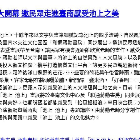
大開幕 邀民眾走進臺南感受池上之美
臺東池上，十餘年來以文字與畫筆細膩記錄池上的四季流轉、自然
樓及臺南水交社文化園區「和通蔣勳書房」同步展出，邀請民眾
發表暨畫展帶至台南，讓民眾有機會近距離欣賞老師的畫作，感受
。蔣勳老師以文字與畫筆，將池上的自然景致、人文風貌，以及
期投入藝文推廣，攜手打造優質文化平台，讓更多民眾親近藝術
稻穗，霜降後滿山遍野的芒花-⋯⋯盛夏的荷花與午後雷陣雨，
下築巢，客家母親在牆頭曬菜脯，新開醰一甕米酒，「好香啊⋯⋯
認識池上，更讓人深刻感受池上的人文底蘊與土地之美。目前「
「池上 池上」畫展將於臺南文化中心及「和通蔣勳書房」同步
動與美好，也期盼觀者都能感受到「怡風搖稻浪，寧日映金穗；
化中心演藝廳舉辦蔣勳「池上 池上」專題講座，由蔣勳老師分享
藝術與閱讀中感受「池上 池上」的文化魅力。