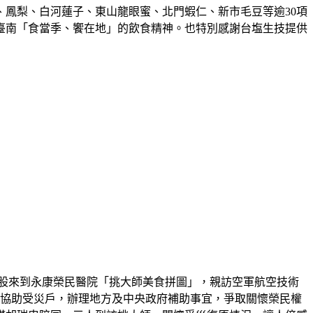
鳳梨、白河蓮子、東山龍眼蜜、北門蝦仁、新市毛豆等逾30項
臺南「食當季、饗在地」的飲食精神。也特別感謝台塩生技提供
七股來到永康榮民醫院「挑大師美食拼圖」，親訪空軍航空技術
工協助受災戶，辦理地方及中央政府補助事宜，爭取關懷榮民權