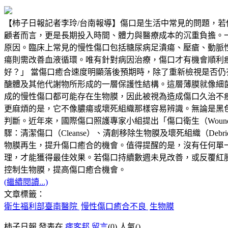
【柿子日報記者李玲/台南報導】傷口是生活中常見的問題，
顧者而言，更是長期投入時間、體力與醫療成本的沉重負擔。
原因。臨床上常見的慢性傷口包括糖尿病足潰瘍、壓瘡、動脈
瘍則需改善血液循環。唯有針對病因治療，傷口才有機會順利
好？」 當傷口癒合速度明顯落後預期時，除了重新檢視是否仍有
醣體及其他代謝物所形成的一層保護性結構。這層薄膜就像細
成的慢性傷口都可能存在生物膜，因此被視為造成傷口久治不
更麻煩的是，它不像膿瘍或壞死組織那樣容易辨識。無論是黑
判斷。近年來，國際傷口照護專家小組提出「傷口衛生（Woun
驟：清潔傷口（Cleanse）、清創移除生物膜及壞死組織（Deb
物膜再生，提升傷口癒合的機會。值得提醒的是，沒有任何單
理，才能獲得最佳效果。若傷口持續數週未見改善，或反覆紅
控制生物膜，提高傷口癒合機會。
(繼續閱讀...)
文章標籤：
衛生福利部臺南醫院
慢性傷口癒合不良
生物膜
柿子日報 發表在
痞客邦
留言
(0)
人氣(
)