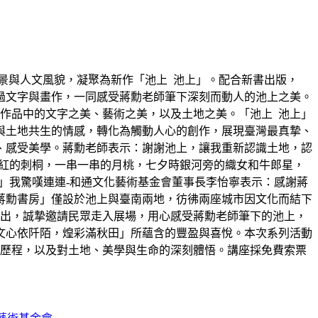
風景與人文風貌，凝聚為新作「池上 池上」。配合新書出版，
透過文字與畫作，一同感受蔣勳老師筆下深刻而動人的池上之美。
作品中的文字之美、藝術之美，以及土地之美。「池上 池上」
與土地共生的情感，轉化為觸動人心的創作，展現臺灣最真摯、
、感受美學。蔣勳老師表示：謝謝池上，讓我重新認識土地，認
豔紅的刺桐，一串一串的月桃，七夕時銀河旁的織女和牛郎星，
」我驚嘆連連-和通文化藝術基金會董事長李怡寧表示：感謝蔣
蔣勳書房」僅設於池上與臺南兩地，彷彿兩座城市因文化而結下
展出，誠摯邀請民眾走入展場，用心感受蔣勳老師筆下的池上，
文心依阡陌，煌彩滿秋田」所蘊含的豐盈與喜悅。本次系列活動
創作歷程，以及對土地、美學與生命的深刻體悟。講座採免費索票