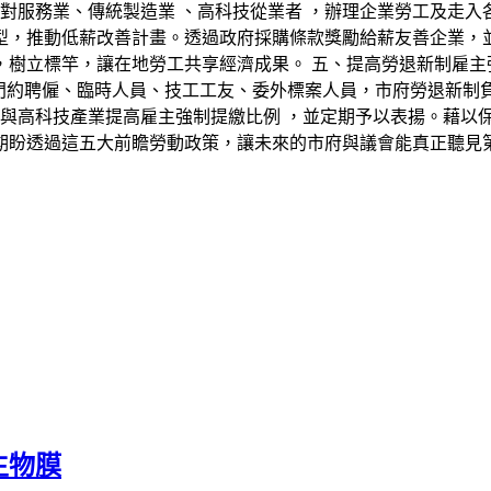
針對服務業、傳統製造業 、高科技從業者 ，辦理企業勞工及走入
型，推動低薪改善計畫。透過政府採購條款獎勵給薪友善企業，
，樹立標竿，讓在地勞工共享經濟成果。 五、提高勞退新制雇主
部門約聘僱、臨時人員、技工工友、委外標案人員，市府勞退新制
業與高科技產業提高雇主強制提繳比例 ，並定期予以表揚。藉以
期盼透過這五大前瞻勞動政策，讓未來的市府與議會能真正聽見
生物膜