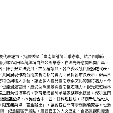
要代表城市，持續透過「臺南總舖師四季辦桌」結合四季節
日首度移師官田區葫蘆埤自然公園舉辦，在湖光綠意間席開百桌，
君、陳亭妃立法委員、許至椿議員、各立委及議員服務處代表、
，共同展現作為台南美食之都的實力。黃偉哲市長表示，辦桌不
地方特色與職人手藝，讓更多人看見臺南辦桌文化的獨特魅力。今
，也能漫遊官田，感受湖畔風景與臺南慢遊魅力。觀光旅遊局林
席主廚黃俊博掌杓。郭育宏總舖師承襲家族辦桌技藝，深耕臺南
星級飯店歷練，擅長融合中、西、日料理技法，將創新思維融入
季限定無菜單「盲盒辦桌」，讓賓客在開席瞬間揭曉驚喜。也邀
八田與一紀念園區等景點，感受官田的人文歷史、自然景觀與慢活