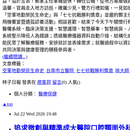
益，溢於言表！酆家主任軍職退休，轉任公職，從地方基層做
溫馨，官員走入地方訪巡，確屬少見。雙方行禮如儀，一見如
「空軍地勤榮民生命史」與「七七抗戰勝利獎章」並邀約酆主任，
飛機饗宴暨遺孤認養活動」相談甚歡，結束了今天下午關懷行
醫囑系統、臨床決策支援、智慧護理、智慧藥事、智慧病房、
系統警示降低人為錯誤；透過醫療儀器資料自動介接、結構化
助民眾了解醫療服務、安排就診並表達需求；就醫過程中以資
共同決策與健康管理的積極參與者。
(繼續閱讀...)
文章標籤：
空軍地勤榮民生命史
台南市立醫院
七七抗戰勝利獎章
挑大
柿子日報 發表在
痞客邦
留言
(0)
人氣(
)
個人分類：
醫療保健
▲top
Jul
22
Wed
2026
19:48
追求微創與精準成大醫院口腔顎面外