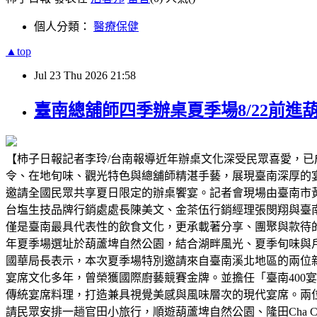
個人分類：
醫療保健
▲top
Jul
23
Thu
2026
21:58
臺南總舖師四季辦桌夏季場8/22前進
【柿子日報記者李玲/台南報導近年辦桌文化深受民眾喜愛，
令、在地旬味、觀光特色與總舖師精湛手藝，展現臺南深厚的宴
邀請全國民眾共享夏日限定的辦桌饗宴。記者會現場由臺南市
台塩生技品牌行銷處處長陳美文、金茶伍行銷經理張閔翔與臺
僅是臺南最具代表性的飲食文化，更承載著分享、團聚與款待的
年夏季場選址於葫蘆埤自然公園，結合湖畔風光、夏季旬味與
國華局長表示，本次夏季場特別邀請來自臺南溪北地區的兩位
宴席文化多年，曾榮獲國際廚藝競賽金牌。並擔任「臺南400
傳統宴席料理，打造兼具視覺美感與風味層次的現代宴席。兩
請民眾安排一趟官田小旅行，順遊葫蘆埤自然公園、隆田Cha