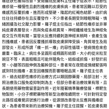
癢症狀也獲得改善。安南醫院皮膚科主任羅子焜表示，結節性
癢疹是一種慢性且劇烈搔癢的皮膚疾病，患者常因難以忍受的
癢感而反覆抓癢，進而形成堅硬、隆起的紅褐色結節。由於病
灶往往持續存在且反覆發作，不少患者長期受到睡眠障礙、情
緒困擾及社交壓力影響。羅子焜主任指出，結節性癢疹並非單
純皮膚表層發炎，而與免疫系統異常、神經纖維增生及神經免
疫交互作用有關。當發炎反應持續刺激神經末梢時，會產生強
烈搔癢感，患者因反覆搔抓導致皮膚屏障受損、角質增生及局
部發炎，形成所謂「癢－抓－癢」的惡性循環，使病情愈來愈
嚴重。臨床上，病灶多呈圓形或橢圓形結節，大小約從米粒至
豌豆不等，表面粗糙且可能伴隨角化、結痂或抓傷，好發於前
臂、小腿等四肢伸側及軀幹部位。患者常在夜間或情緒緊張時
感到特別搔癢，甚至因癢醒而影響睡眠品質。羅子焜主任表
示，過去結節性癢疹的治療方式以類固醇藥膏、局部注射、光
照治療及口服免疫抑制劑為主，但部分患者治療效果有限，且
長期使用藥物需留意副作用。近年隨著精準醫療發展，標靶生
物製劑、小分子標靶藥物等新型治療陸續問世，可針對特定發
炎路徑或癢覺訊號進行治療，從源頭改善發炎反應與搔癢症
狀，為患者帶來新的治療契機。羅子焜主任提醒，若皮膚長期