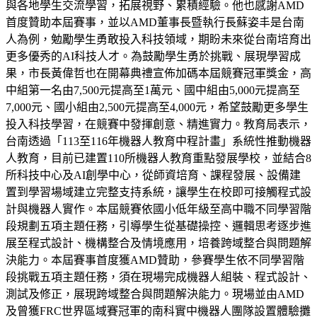
與各地學生交流學習，拓展視野、累積經驗。他也感謝AMD
首度贊助本屆賽事，並以AMD董事長暨執行長蘇姿丰是台南
人為例，勉勵學生勇敢投入科技領域，期盼未來從台南培育出
更多優秀的AI科技人才。為鼓勵學生勇於挑戰、展現學習成
果，市長黃偉哲也在開幕典禮宣佈加碼本屆競賽冠軍獎金，高
中組第一名由7,500元提高至1萬元、國中組由5,000元提高至
7,000元、國小組由2,500元提高至4,000元，希望鼓勵更多學生
投入科技學習，在競賽中發揮創意、精進實力。教育局表示，
台南透過「113至116年機器人教育中程計畫」系統性推動機器
人教育，目前已建置110所機器人教育重點發展學校，並結合8
所科技中心及AI創學中心，從師資培育、課程發展、設備建
置到學習場域建立完整支持系統，讓學生在校即可接觸程式設
計與機器人實作。本屆競賽依國小低年級至高中職不同學習階
段規劃五項主題任務，引導學生從基礎操控、邏輯思考逐步進
展至程式設計、機構整合及情境應用，培養跨域整合與問題解
決能力。本屆賽事首度獲AMD贊助，參賽學生依不同學習階
段挑戰五項主題任務，須在現場完成機器人組裝、程式設計、
測試及修正，展現跨域整合與問題解決能力。現場並由AMD
及曾獲FRC世界區域賽冠軍的南科實中機器人團隊設置體驗攤