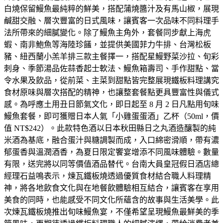
白燒保留鰻魚最純粹的鮮美，搭配蒲燒醬汁及有馬山椒，展現
鹹甜交融、層次豐富的日式風味，讓賓客一次品味不同料理手
法所帶來的細膩變化。除了鰻魚主角外，套餐同步獻上海虎
蝦、南非鮑魚等海陸珍饈，並提供美國菲力牛排、台灣松板
豬、紐西蘭小羔羊排三款主餐擇一，搭配星鰻野菜沙拉、旬彩
刺身、季節湯品佐蒜香起士軟法、鰻魚箱壽司、手作甜點、當
令水果及飲品，從前菜、主菜到甜點皆完整展現鐵板料理講究
食材原味與層次搭配的精神，也讓整套餐點更具豐富性與儀式
感。為呼應土用丑日節氣文化，即日起至 8 月 2 日凡點用旬味
鰻魚套餐，即可獲贈日本人氣「小雞蛋蛋酒」乙杯（50ml，價
值 NT$242）。此款特色酒以日本秋田縣日之丸酒造釀製的純
米酒為基底，融合蛋汁與糖調製而成，入口綿密滑順，帶有濃
郁蛋香與溫潤酒香，為夏日限定饗宴增添不同風味體驗。數量
有限，送完將以同等價值酒品替代。台南大員皇冠假日酒店總
經理石益鳴表示，煉瓦鐵板燒透過優質食材結合職人料理精
神，將各地飲食文化與在地餐飲體驗相互結合，讓賓客在享用
美食的同時，也能感受不同文化所蘊含的故事與生活美學。此
次煉瓦鐵板燒推出旬味鰻魚宴，不僅希望呈現鰻魚最鮮美的季