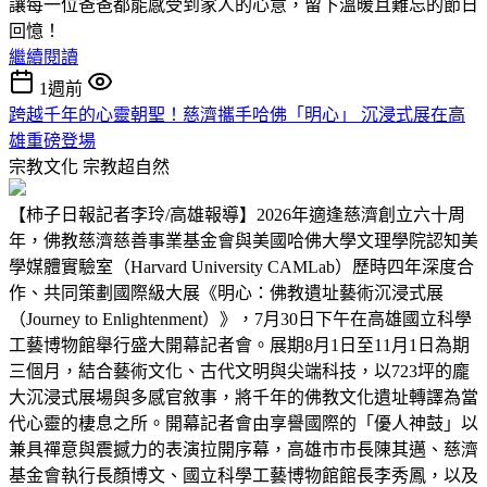
讓每一位爸爸都能感受到家人的心意，留下溫暖且難忘的節日
回憶！
繼續閱讀
1週前
跨越千年的心靈朝聖！慈濟攜手哈佛「明心」 沉浸式展在高
雄重磅登場
宗教文化
宗教超自然
【柿子日報記者李玲/高雄報導】2026年適逢慈濟創立六十周
年，佛教慈濟慈善事業基金會與美國哈佛大學文理學院認知美
學媒體實驗室（Harvard University CAMLab）歷時四年深度合
作、共同策劃國際級大展《明心：佛教遺址藝術沉浸式展
（Journey to Enlightenment）》，7月30日下午在高雄國立科學
工藝博物館舉行盛大開幕記者會。展期8月1日至11月1日為期
三個月，結合藝術文化、古代文明與尖端科技，以723坪的龐
大沉浸式展場與多感官敘事，將千年的佛教文化遺址轉譯為當
代心靈的棲息之所。開幕記者會由享譽國際的「優人神鼓」以
兼具禪意與震撼力的表演拉開序幕，高雄市市長陳其邁、慈濟
基金會執行長顏博文、國立科學工藝博物館館長李秀鳳，以及