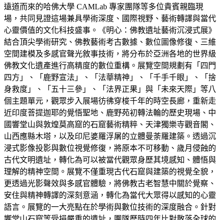
遠道而來的哈佛大學 CAMLab 專家團隊等多位貴賓親臨現
場，共同見證這場兼具學術深度、國際視野、藝術轉譯與當代
心靈價值的文化科技盛事。《明心：佛教遺址藝術沉浸式展》
結合頂尖學術研究、佛教藝術考古數據、數位圖像修復、三維
空間建模及多感官聲光敘事技術，將分布於亞洲各地的世界級
佛教文化遺產進行高精度的數位重構。展覽空間規劃有「四門
四方」、「鹿野宣法」、「法華精神」、「千手千眼」、「捨
身救度」、「五十三參」、「法界正果」與「未來天際」等八
個主題單元，觀眾步入展場彷彿穿梭千年的時空長廊，重新走
近印度菩提迦耶的覺悟聖地、鹿野苑初轉法輪的歷史現場、中
國響堂山與敦煌莫高窟的石窟藝術精粹、天津獨樂寺觀音閣、
山西應縣木塔，以及印尼婆羅浮屠的立體曼荼羅建築。透過沉
浸式影像投影與數位視覺修復，將原本不可移動、歲月侵蝕的
古代文明遺址，轉化為可以被當代觀眾身歷其境感知、體悟與
理解的精神空間。展覽不僅重現古代石窟與建築的視覺全貌，
更透過光影聲效與多感官體驗，將佛教古老智慧中關於覺察、
安住與精神轉譯的深刻意涵，轉化為當代大眾得以感知的心靈
語言。展覽的一大亮點在於學術與數位技術的深度融合。針對
響堂山石窟等受損嚴重的遺址，團隊歷時四年比對散落全球的