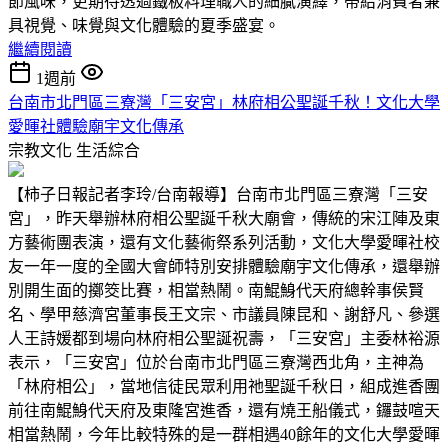
節風味，更期待透過鐵板料理職人的細膩演繹，帶給消費者兼
具視覺、味覺與文化體驗的夏季盛宴。
繼續閱讀
1週前
台南市北門區三寮灣「三安宮」林府相公聖誕千秋！文化大學
愛暉社體驗廟宇文化傳承
宗教文化
生活綜合
【柿子日報記者李玲/台南報導】台南市北門區三寮灣「三安
宮」，昨天舉辦林府相公聖誕千秋大廟會，傳統的宋江陣及東
方藝術團表演，還有文化藝術祭系列活動，文化大學愛暉社校
友一年一度的全國大會師特別安排體驗廟宇文化傳承，還舉辦
別開生面的擲筊比賽，相當熱鬧。南鯤鯓代天府總幹事侯賢
名、學甲慈濟宮董事長王文宗、市議員陳昆和、謝舒凡、參選
人王詩媛都到場向林府相公聖誕祝壽，「三安宮」主委林裕源
表示，「三安宮」位於台南市北門區三寮灣西北角，主神為
「林府相公」，當地信徒民眾利用祂聖誕千秋日，組成進香團
前往南鯤鯓代天府及東隆宮進香，還有燒王船儀式，鑼鼓喧天
相當熱鬧，今年比較特殊的是一群相遇40餘年的文化大學愛暉