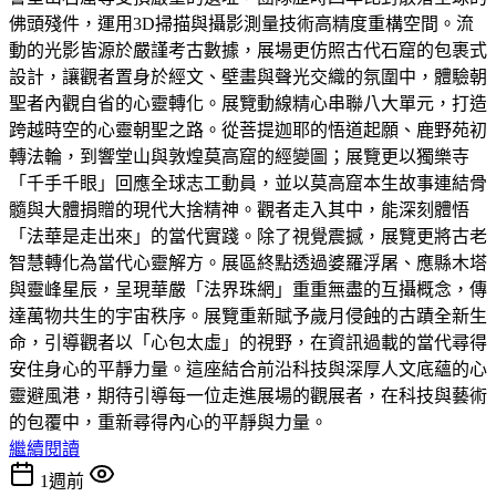
佛頭殘件，運用3D掃描與攝影測量技術高精度重構空間。流
動的光影皆源於嚴謹考古數據，展場更仿照古代石窟的包裹式
設計，讓觀者置身於經文、壁畫與聲光交織的氛圍中，體驗朝
聖者內觀自省的心靈轉化。展覽動線精心串聯八大單元，打造
跨越時空的心靈朝聖之路。從菩提迦耶的悟道起願、鹿野苑初
轉法輪，到響堂山與敦煌莫高窟的經變圖；展覽更以獨樂寺
「千手千眼」回應全球志工動員，並以莫高窟本生故事連結骨
髓與大體捐贈的現代大捨精神。觀者走入其中，能深刻體悟
「法華是走出來」的當代實踐。除了視覺震撼，展覽更將古老
智慧轉化為當代心靈解方。展區終點透過婆羅浮屠、應縣木塔
與靈峰星辰，呈現華嚴「法界珠網」重重無盡的互攝概念，傳
達萬物共生的宇宙秩序。展覽重新賦予歲月侵蝕的古蹟全新生
命，引導觀者以「心包太虛」的視野，在資訊過載的當代尋得
安住身心的平靜力量。這座結合前沿科技與深厚人文底蘊的心
靈避風港，期待引導每一位走進展場的觀展者，在科技與藝術
的包覆中，重新尋得內心的平靜與力量。
繼續閱讀
1週前