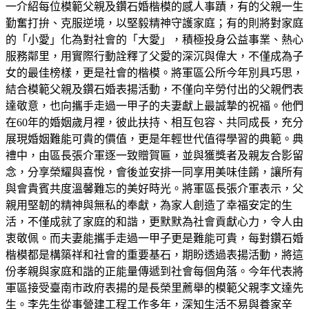
一介紹每位模範父親及鑽石婚楷模的感人事蹟，有的父親一生
勤奮打拚、克服逆境，以堅毅精神守護家庭；有的則將對家庭
的「小愛」化為對社會的「大愛」，積極投身公益事業、熱心
服務鄰里，用實際行動詮釋了父愛的深沉與偉大，不僅成為子
女的最佳榜樣，更是社會的楷模。將軍區公所今年別具巧思，
結合模範父親及鑽石婚表揚活動，不僅向辛勞付出的父親們表
達敬意，也向攜手走過一甲子的夫妻獻上最誠摯的祝福。他們
在60年的婚姻歲月裡，彼此扶持、相互包容、共同成長，充分
展現婚姻難能可貴的價值，更是年輕世代值得學習的典範。典
禮中，由區長張介軍逐一致贈賀匾，並與獲獎者及親友合影留
念，分享榮耀與喜悅，會後並安排一同享用美味佳餚，讓所有
與會貴賓共度溫馨難忘的美好時光。將軍區長張介軍表示，父
親用堅韌的精神與無私的奉獻，為家人創造了幸福安定的生
活，不僅成就了家庭的和諧，更默默為社會貢獻心力，令人由
衷敬佩。而夫妻能攜手走過一甲子更是難能可貴，每對鑽石婚
楷模都是構築祥和社會的重要基石，期盼透過表揚活動，將這
份孝親與家庭和諧的正能量傳遞到社會每個角落。今年代表將
軍區接受臺南市政府表揚的是長榮里薦舉的模範父親李文達先
生。李先生從事營建工程工作多年，深知生活不易與養家辛