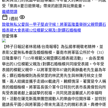
歡笑與活力的氛圍中創造專屬於今年夏天的美好回憶，一同感
受「樂高®夏日遊樂場」帶來的創意與玩樂能量。
繼續閱讀
1週前
致敬無私父愛與一甲子堅貞守候！將軍區隆重舉辦父親暨鑽石
婚表揚大會表揚12位模範父親及1對鑽石婚楷模
戀愛情事
【柿子日報記者林易緒/台南報導】為弘揚孝親敬老精神，並
表彰父愛無私奉獻及婚姻楷模，臺南市將軍區公所於今（31）
日隆重舉行「115年模範父親暨鑽石婚表揚活動」，由各里推
舉出的12位模範父親及1對鑽石婚楷模共同接受表揚。今年受
表揚的模範父親中，以將軍里現年87歲的黃靜義老先生最為年
長；鑽石婚楷模則為長榮里的林武男先生與林陳月桃女士榮
獲，兩人結縭並攜手走過60載歲月，鶼鰈情深，著實是令人稱
羨的婚姻楷模。將軍區長張介軍今日特別代表市長黃偉哲向所
有受表揚者獻上最誠摯的祝福，共同見證溫馨感人的幸福時
刻。活動在薩克斯風樂團悠揚動人的樂曲中拉開序幕，並特別
邀請長平國小與將軍國小帶來充滿活力的精彩表演。典禮中逐