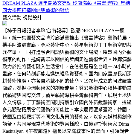
DREAM PLAZA 週年慶藝文亮點 玲廊滿藝《書畫博客》集結
四大畫廊打造閱讀與藝術的對話
藝文活動
視覺設計
【柿子日報記者李玲/台南報導】歡慶DREAM PLAZA一週
年，統一集團藝文品牌玲廊滿藝推出《書畫博客》藝術特展，
攜手阿波羅畫廊、尊彩藝術中心、藝星藝術與丁丁藝術空間共
襄盛舉，一同打造融合閱讀與藝術的文化場域。匯聚國內外藝
術家的創作，邀請觀眾以閱讀的步調走進藝術世界。玲廊滿藝
致力於推將藝術融入生活當中，在信義區是全台唯一24小時的
畫廊，任何時刻都能走進這裡欣賞藝術。國內四家畫廊長期深
耕藝術推廣，亦各自承載不同的使命。1978年成立的阿波羅畫
廊致力發掘亞洲藝術家的創新能量；尊彩藝術中心積極推動當
代藝術與國際交流；藝星藝術深耕臺灣藝術創作，展現土地與
人文情感；丁丁藝術空間則持續引介國內外新銳藝術家，透過
多元觀點拓展當代藝術的可能性。本次展覽匯聚臺灣、韓國、
德國及白俄羅斯等不同文化背景的藝術家，以多元媒材與創作
語彙，共同展現當代藝術的豐富樣貌。白俄羅斯藝術家 Dima
Kashtalyan《午夜廊道》擅長以充滿敘事性的畫面，引領觀者