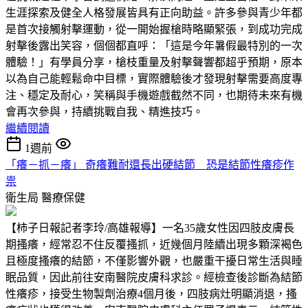
生涯探索及健全人格發展皆具有正向助益。許多參與青少年都
是首次接觸射擊運動，從一開始握槍時略顯緊張，到成功完成
射擊後露出笑容，個個都直呼：「這是今年暑假最特別的一次
體驗！」有學員分享，槍枝重量及射擊聲響都超乎預期，原本
以為自己能輕鬆命中目標，實際體驗後才發現射擊需要高度專
注、穩定及耐心，笑稱與手機遊戲截然不同，也期待未來有機
會再次參與，持續挑戰自我、精進技巧。
繼續閱讀
1週前
「癢－抓－癢」 奇癢難耐還長出硬結節 恐是結節性癢疹作
祟
衛生局
醫療保健
【柿子日報記者李玲/高雄報導】一名35歲女性因四肢皮膚長
期搔癢，經常忍不住反覆搔抓，近幾個月陸續出現多顆深褐色
且極度搔癢的結節，不僅影響外觀，也嚴重干擾日常生活與睡
眠品質，因此前往安南醫院皮膚科求診。經檢查後診斷為結節
性癢疹，接受生物製劑治療4個月後，四肢病灶明顯消退，搔