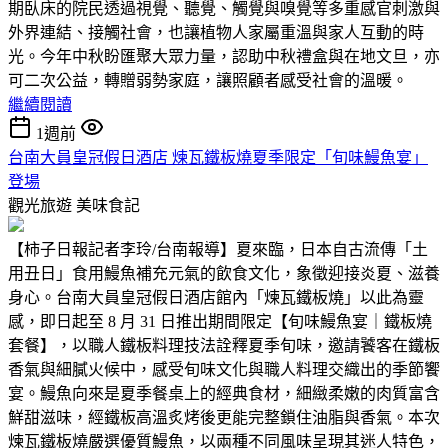
期臥床的院民透過視覺、聽覺、觸覺與嗅覺等多重感官刺激與
外界連結、接觸社會，也讓植物人家屬重溫與家人互動的時
光。今年中秋盼匯聚大眾力量，認助中秋禮盒與在地文旦，亦
可二次公益，轉贈弱勢家庭，讓照顧者感受社會的溫暖。
繼續閱讀
1週前
台南大員皇冠假日酒店 煉瓦鐵板燒夏季限定「旬味鰻魚宴」
登場
觀光旅遊
美味食記
【柿子日報記者李玲/台南報導】夏來臨，日本自古流傳「土
用丑日」食用鰻魚補充元氣的飲食文化，象徵迎接炎夏、滋養
身心。台南大員皇冠假日酒店館內「煉瓦鐵板燒」以此為靈
感，即日起至 8 月 31 日推出期間限定【旬味鰻魚宴｜鐵板燒
套餐】，以職人鐵板料理技法詮釋夏季旬味，邀請饕客在鐵板
香氣與細膩火候中，感受旬味文化與職人料理交織出的季節饗
宴。鰻魚向來是夏季餐桌上的經典食材，細緻柔嫩的肉質富含
鮮甜滋味，經鐵板高溫炙烤後更能完整鎖住油脂與香氣。本次
煉瓦鐵板燒嚴選優質鰻魚，以兩種不同風味呈現其迷人特色，