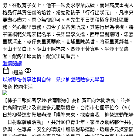
勞。在教育子女上，他不一味要求學業成績，而是高度重視人
格品行與責任感的培養，常勉勵孩子「行行出狀元」，凡事只
要盡心盡力、問心無愧即可。李先生平日更積極參與社區服
務、熱心鄰里事務，如今子女各有所成，其德行足為楷模。將
軍區模範父親表揚名單：長榮里李文達、西甲里謝耀明、忠嘉
里蔡清忠、苓仔寮里黃華龍、巷埔里陳英哲、將軍里黃靜義、
玉山里吳白正、廣山里陳福來、長沙里黃寬明、平沙里吳惠
潔、鯤鯓里邱喜信、鯤溟里周順吉。
繼續閱讀
1週前
以射擊培養專注與自律 兒少柳營體驗多元學習
教育
校園生活
【柿子日報記者李玲/台南報導】為推廣正向休閒活動，並提
供高關懷兒少及家庭多元體驗機會，台南市七個單位今（30）
日於柳營運動靶場辦理「瞄準未來、探索自我－柳營運動靶場
一日射擊體驗活動」，共計80位青少年、家長及網絡夥伴共同
參與，在專業、安全的環境中體驗射擊運動，透過多元探索累