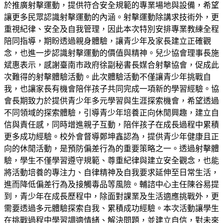
於推廣射擊運動，提供符合安全規範的專業場地與設備，希望
讓更多民眾認識射擊運動的內涵。射擊運動除講求技術外，更
重視紀律、安全及自我管理，因此本次特別安排專業教練全程
陪同指導，期盼透過親身體驗，讓青少年及家長建立正確觀
念，也進一步認識射擊運動的價值與精神。兒少協會理事長施
斌惠表示，感謝臺南市政府徐副秘書長媒合射擊協會，促成此
次難得的射擊體驗活動。此次體驗活動不僅讓青少年挑戰自
我，也讓家長有機會陪伴孩子共同完成一項新的學習經驗。協
會長期致力於提供青少年多元學習與生涯探索機會，希望透過
不同領域的探索體驗，引導青少年培養正向休閒興趣，建立自
信與責任感，同時增進親子互動，陪伴孩子在成長過程中累積
更多成功經驗。校外會督導鄭坤鑫認為，提供青少年健康且正
向的休閒活動，是預防偏差行為的重要策略之一。透過射擊體
驗，學生不僅學習遵守規範、尊重紀律與建立安全觀念，也能
將活動培養的專注力、自律精神及自我要求延伸至日常生活，
進而降低偏差行為及接觸毒品等風險。輔諮中心主任陳谷易提
到，青少年在成長歷程中，除面對課業及生活適應挑戰外，更
需要透過多元體驗探索自我、累積成功經驗。本次活動讓學生
在挑戰過程中學習調適情緒、解決問題，並建立自信，對未來