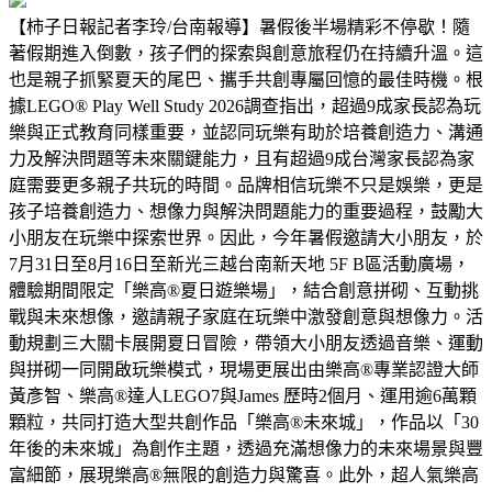
【柿子日報記者李玲/台南報導】暑假後半場精彩不停歇！隨
著假期進入倒數，孩子們的探索與創意旅程仍在持續升溫。這
也是親子抓緊夏天的尾巴、攜手共創專屬回憶的最佳時機。根
據LEGO® Play Well Study 2026調查指出，超過9成家長認為玩
樂與正式教育同樣重要，並認同玩樂有助於培養創造力、溝通
力及解決問題等未來關鍵能力，且有超過9成台灣家長認為家
庭需要更多親子共玩的時間。品牌相信玩樂不只是娛樂，更是
孩子培養創造力、想像力與解決問題能力的重要過程，鼓勵大
小朋友在玩樂中探索世界。因此，今年暑假邀請大小朋友，於
7月31日至8月16日至新光三越台南新天地 5F B區活動廣場，
體驗期間限定「樂高®夏日遊樂場」，結合創意拼砌、互動挑
戰與未來想像，邀請親子家庭在玩樂中激發創意與想像力。活
動規劃三大關卡展開夏日冒險，帶領大小朋友透過音樂、運動
與拼砌一同開啟玩樂模式，現場更展出由樂高®專業認證大師
黃彥智、樂高®達人LEGO7與James 歷時2個月、運用逾6萬顆
顆粒，共同打造大型共創作品「樂高®未來城」，作品以「30
年後的未來城」為創作主題，透過充滿想像力的未來場景與豐
富細節，展現樂高®無限的創造力與驚喜。此外，超人氣樂高