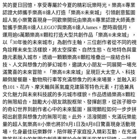
笑的夏日回憶，享受專屬於今夏的精彩玩樂時光。樂高®專業
認證大師攜手樂高®達人打造「樂高®未來城」 引領創意藍圖
超人氣小樂驚喜現身一同歡樂開玩由樂高®專業認證大師黃彥
智攜手樂高®達人LEGO7與樂高®達人James，歷時兩個月，
運用逾6萬顆樂高®顆粒打造大型共創作品「樂高®未來城」，
以「30年後的未來城市」為創作主軸，三位創作者從不同的視
角詮釋未來生活樣貌，將太空探索、自然生態、在地特色與童
趣元素融入城市，透過一顆顆樂高®顆粒堆疊出一座結合科
技、人文與想像力的夢幻城市，邀請大小朋友一同展開一場充
滿驚喜的未來冒險。「樂高®未來城」呈現巨大太空人、科技
顛倒屋餐廳、動物飛行車等充滿想像力的未來場景，並融入彩
色101、花卉、摩天輪與蒸氣龐克建築等特色元素，打造兼具
文化魅力與未來科技感的多元城市樣貌。作品透過樂高®顆粒
的無限組合，鼓勵大小朋友跳脫框架、發揮創意，從孩子眼中
的奇幻世界到創作者心中的未來藍圖，展現顆粒如何一步步拼
砌出創意與想像力的無限可能。此外，活潑開朗、充滿玩樂能
量的超人氣樂高®小樂也將於8月1日及8月8日驚喜現身活動現
場，化身最佳玩樂夥伴，陪伴親子家庭投入精彩互動，在充滿