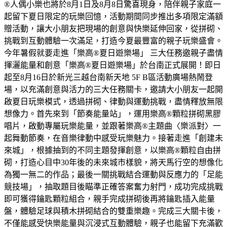
®人偶小樂也將於8月1日及8月8日驚喜現身，陪伴親子家庭一
起留下夏日限定的玩樂回憶，活動期間同步推出多項限定滿額
贈活動，讓大小朋友把現場的創意與快樂延伸回家，從拼砌、
挑戰到互動體驗一次滿足，打造今夏最豐富的親子玩樂盛會。
今年暑假就要走進「樂高®夏日遊樂場」 三大任務邀親子盡情
揮灑能量和創意「樂高®夏日遊樂場」於台南正式展開！即日
起至8月16日於新光三越台南新天地 5F B區活動廣場熱鬧登
場，以充滿創意與活力的三大任務關卡，邀請大小朋友一起開
啟夏日玩樂模式，透過拼砌、律動與運動挑戰，盡情釋放無限
想像力。首先來到「節奏能量站」，運用樂高®顆粒拼砌黑膠
唱片，啟動專屬玩樂能量，並跟著樂高®主題曲〈樂派對〉一
起舞動節奏，在音樂律動中感受玩樂魅力。接著走進「創建未
來城」，根據抽到的不同主題發揮創意，以樂高®顆粒自由拼
砌，打造心目中30年後的未來城市樣貌，將天馬行空的想像化
為獨一無二的作品；最後一關挑戰結合運動與反應力的「足能
競技場」，抽取題目後瞄準正確答案奮力射門，成功完成挑戰
即可獲得鑰匙顆粒組合，親手完成拼砌後再將鑰匙插入能量
盤，體驗足球與積木拼砌結合的雙重樂趣。完成三大關卡後，
不僅能感受快樂能量與沉浸式互動體驗，親子也能留下充滿歡