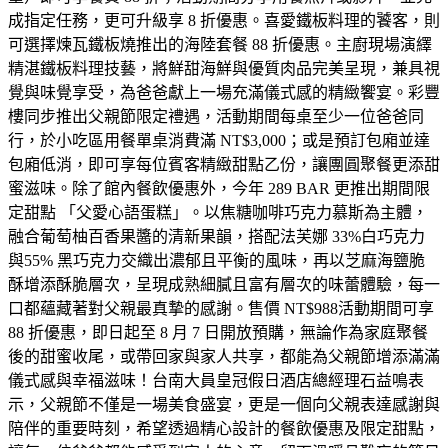
成指定任務，更可升級享 8 折優惠。喜愛鐵板料理的饕客，則
可選擇煉瓦鐵板燒推出的海陸套餐 88 折優惠。主廚現場演繹
精湛鐵板料理技藝，將鮮甜海鮮與優質肉品完美呈現，兼具視
覺與味覺享受，為爸爸獻上一場充滿儀式感的精緻饗宴。彩豐
樓同步推出父親節限定禮遇，活動期間每桌至少一位爸爸同
行，於小吃區用餐單桌消費滿 NT$3,000；或是預訂包廂並達
包廂低消，即可享每位賓客精緻甜點乙份，讓團圓聚餐更添甜
蜜滋味。除了館內餐飲優惠外，今年 289 BAR 更推出期間限
定甜點 「父愛心語蛋糕」。以焦糖咖啡巧克力慕斯為主體，
融合葡萄柚百香果醬的清新果韻，搭配法芙娜 33%白巧克力
與55% 黑巧克力交織出濃郁且平衡的風味，再以芝麻海鹽脆
酥增添酥脆層次，呈現成熟細膩且富有層次的味蕾體驗，每一
口都蘊藏著對父親最真摯的感謝。售價 NT$988活動期間可享
88 折優惠，即日起至 8 月 7 日開放預購，無論作為家庭聚餐
後的甜蜜收尾，或帶回家與家人共享，都能為父親節增添滿滿
儀式感與幸福滋味！台南大員皇冠假日酒店總經理石益鳴表
示，父親節不僅是一場美食盛宴，更是一個向父親表達感謝與
陪伴的重要時刻，希望透過精心設計的餐飲優惠及限定甜點，