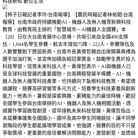
科技新知
數位生活
【柿子日報記者李玲/台南報導】【農民時報記者林裕閎/台南
報導】台南市政府持續推動AI、機器人及無人機等新興科技
教育，由教育局主辦的「智慧城市－AI機器人全國賽」本
（28）日在大台南會展中心登場，共吸引來自全國406支隊
伍、1,044名學生參賽，較去年增加75隊、222人，參賽隊伍及
人數雙雙創下歷屆新高。台南市長黃偉哲親自出席開幕典禮為
選手加油打氣，並宣佈加碼各組冠軍獎金，鼓勵學生勇於投入
科技學習，培育未來科技人才。黃偉哲表示，AI與機器人已
是全球科技發展的重要趨勢，台南積極發展半導體、AI、機
器人及無人機等科技產業，也持續向下紮根科技教育，希望透
過課程、競賽及研習營等多元方式，培養學生科技素養與創新
能力。他表示，暑假是探索興趣、累積能力的最佳時機，歡迎
全國學生參與台南舉辦的AI、機器人及無人機相關活動，透
過實作學習啟發創意，提早接軌未來科技發展。黃偉哲指出，
本屆賽事匯集全國國小、國中及高中學生同場競技，讓不同學
習階段的學生都能展現學習成果。他強調，競賽的目的不只是
爭取獎項，更重要的是培養解決問題能力、激發創意，並透過