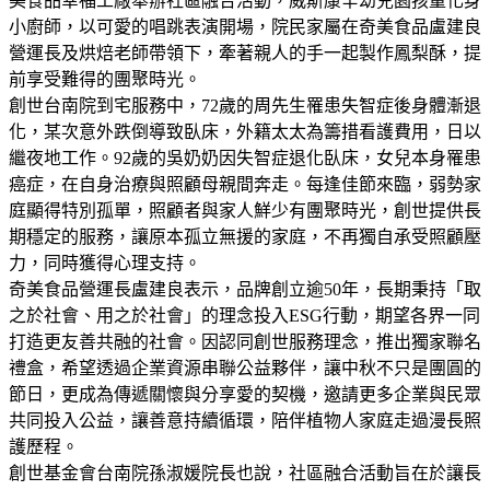
美食品幸福工廠舉辦社區融合活動，威斯康辛幼兒園孩童化身
小廚師，以可愛的唱跳表演開場，院民家屬在奇美食品盧建良
營運長及烘焙老師帶領下，牽著親人的手一起製作鳳梨酥，提
前享受難得的團聚時光。
創世台南院到宅服務中，72歲的周先生罹患失智症後身體漸退
化，某次意外跌倒導致臥床，外籍太太為籌措看護費用，日以
繼夜地工作。92歲的吳奶奶因失智症退化臥床，女兒本身罹患
癌症，在自身治療與照顧母親間奔走。每逢佳節來臨，弱勢家
庭顯得特別孤單，照顧者與家人鮮少有團聚時光，創世提供長
期穩定的服務，讓原本孤立無援的家庭，不再獨自承受照顧壓
力，同時獲得心理支持。
奇美食品營運長盧建良表示，品牌創立逾50年，長期秉持「取
之於社會、用之於社會」的理念投入ESG行動，期望各界一同
打造更友善共融的社會。因認同創世服務理念，推出獨家聯名
禮盒，希望透過企業資源串聯公益夥伴，讓中秋不只是團圓的
節日，更成為傳遞關懷與分享愛的契機，邀請更多企業與民眾
共同投入公益，讓善意持續循環，陪伴植物人家庭走過漫長照
護歷程。
創世基金會台南院孫淑媛院長也說，社區融合活動旨在於讓長