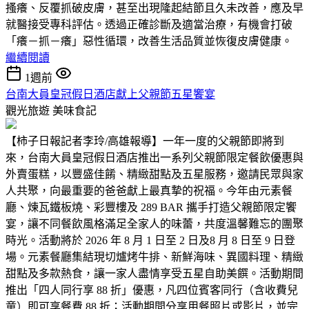
搔癢、反覆抓破皮膚，甚至出現隆起結節且久未改善，應及早
就醫接受專科評估。透過正確診斷及適當治療，有機會打破
「癢－抓－癢」惡性循環，改善生活品質並恢復皮膚健康。
繼續閱讀
1週前
台南大員皇冠假日酒店獻上父親節五星饗宴
觀光旅遊
美味食記
【柿子日報記者李玲/高雄報導】一年一度的父親節即將到
來，台南大員皇冠假日酒店推出一系列父親節限定餐飲優惠與
外賣蛋糕，以豐盛佳餚、精緻甜點及五星服務，邀請民眾與家
人共聚，向最重要的爸爸獻上最真摯的祝福。今年由元素餐
廳、煉瓦鐵板燒、彩豐樓及 289 BAR 攜手打造父親節限定饗
宴，讓不同餐飲風格滿足全家人的味蕾，共度溫馨難忘的團聚
時光。活動將於 2026 年 8 月 1 日至 2 日及8 月 8 日至 9 日登
場。元素餐廳集結現切爐烤牛排、新鮮海味、異國料理、精緻
甜點及多款熱食，讓一家人盡情享受五星自助美饌。活動期間
推出「四人同行享 88 折」優惠，凡四位賓客同行（含收費兒
童）即可享餐費 88 折；活動期間分享用餐照片或影片，並完