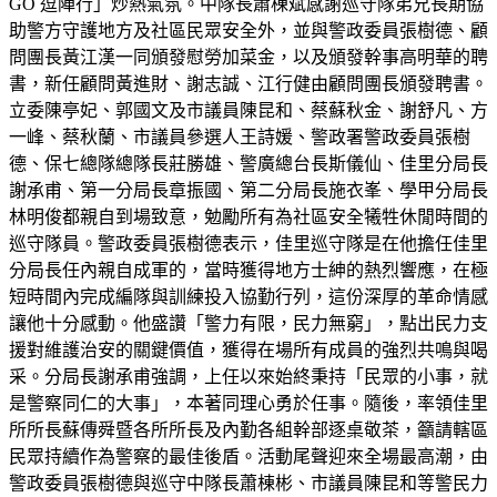
GO 逗陣行」炒熱氣氛。中隊長蕭棟斌感謝巡守隊弟兄長期協
助警方守護地方及社區民眾安全外，並與警政委員張樹德、顧
問團長黃江漢一同頒發慰勞加菜金，以及頒發幹事高明華的聘
書，新任顧問黃進財、謝志誠、江行健由顧問團長頒發聘書。
立委陳亭妃、郭國文及市議員陳昆和、蔡蘇秋金、謝舒凡、方
一峰、蔡秋蘭、市議員參選人王詩媛、警政署警政委員張樹
德、保七總隊總隊長莊勝雄、警廣總台長斯儀仙、佳里分局長
謝承甫、第一分局長章振國、第二分局長施衣峯、學甲分局長
林明俊都親自到場致意，勉勵所有為社區安全犧牲休閒時間的
巡守隊員。警政委員張樹德表示，佳里巡守隊是在他擔任佳里
分局長任內親自成軍的，當時獲得地方士紳的熱烈響應，在極
短時間內完成編隊與訓練投入協勤行列，這份深厚的革命情感
讓他十分感動。他盛讚「警力有限，民力無窮」，點出民力支
援對維護治安的關鍵價值，獲得在場所有成員的強烈共鳴與喝
采。分局長謝承甫強調，上任以來始終秉持「民眾的小事，就
是警察同仁的大事」，本著同理心勇於任事。隨後，率領佳里
所所長蘇傳舜暨各所所長及內勤各組幹部逐桌敬茶，籲請轄區
民眾持續作為警察的最佳後盾。活動尾聲迎來全場最高潮，由
警政委員張樹德與巡守中隊長蕭棟彬、市議員陳昆和等警民力