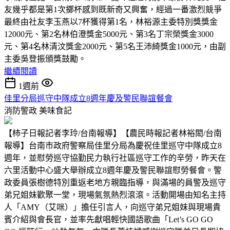
友幾乎都是第1次擲杯感到既新奇又興奮，經過一番激烈競爭
最終由社友李玉燕以7杯獲得第1名，林裕源主委特別獎獎金
12000元、第2名林伯澄獎金5000元、第3名丁宗榮獎金3000
元、第4名林清汶獎金2000元、第5名王沛綺獎金1000元，由副
主委吳登振頒獎鼓勵。
繼續閱讀
1週前
佳里分局巡守中隊成立8週年慶及警民聯誼餐會
消防警政
美味食記
【柿子日報記者李玲/台南報導】【農民時報記者林裕閎/台南
報導】台南市政府警察局佳里分局為慶祝佳里巡守中隊成立8
週年，並慰勞巡守協勤民力執行社區巡守工作的辛勞，昨天在
六里活動中心盛大舉辦成立8週年慶及警民聯誼慰勞餐會。警
政委員張樹德特別重返老地方親臨指導，與滿場的員警及巡守
弟兄姐妹歡聚一堂，現場氣氛熱烈滾滾。活動開場由知名主持
人「AMY（艾咪）」擔任引言人，向巡守弟兄姐妹與現場貴
賓介紹與會長官，並率先獻唱輕快國語歌曲「Let’s GO GO