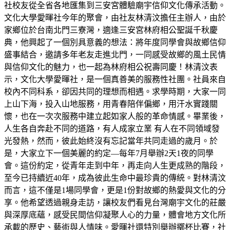
社校友從全省各地匯集到三安宮體驗廟宇信仰文化傳承活動。
文化大學愛暉社今年的聚會，由社友林清汶擔任主辦人，由於
家鄉位於台南北門三寮灣，適逢三安宮林府相公聖誕千秋慶
典，他興起了一個別具意義的想法：將年度同學會與故鄉信仰
盛事結合，邀請多年老友走進北門，一同感受故鄉的風土民情
與信仰文化的魅力，也一起為林府相公祝壽同慶！林清汶表
示，文化大學愛暉社，是一個真善美的服務性社團。社員來自
校內不同科系，卻因共同的理想而相遇。求學時期，大家一同
上山下海，投入山地服務，用青春陪伴偏鄉，用汗水實踐關
懷，也在一次次服務中建立起如家人般的革命情感。畢業後，
人生各自奔赴不同的道路，有人成家立業 有人在不同領域發
光發熱，然而，彼此始終沒有忘記當年共同走過的歲月。於
是，大家立下一個美麗的約定—每年7月舉辦2天1夜的同學
會。這份約定，從青年走到中年，再走向人生更成熟的階段，
至今已持續近40年，成為彼此生命中最珍貴的傳統。對林清汶
而言，這不僅是1場同學會，更是1份對故鄉的熱愛與文化的分
享。他希望透過親身走訪，讓校友們看見台灣廟宇文化的莊嚴
與深厚底蘊，感受民間信仰凝聚人心的力量，體會地方文化所
承載的歷史、藝術與人情味。愛暉社還特別舉辦擲杯比賽，社