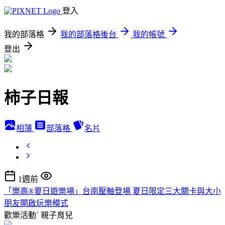
登入
我的部落格
我的部落格後台
我的帳號
登出
柿子日報
相簿
部落格
名片
1週前
「樂高®夏日遊樂場」台南壓軸登場 夏日限定三大關卡與大小
朋友開啟玩樂模式
歡樂活動ˋ
親子育兒