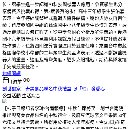
位，讓學生進一步認識AI科技與機器人應用。參賽學生也分
享備賽與挑戰心得。第3度參賽的永仁高中三年級學生張佑嘉
表示，今年持續調整程式邏輯與機件結構，期盼與隊友再創佳
績；首度參加國中組的蓮潭國中小八年級學生蔡博升表示，透
過反覆測試與修正程式，從中學會耐心分析及解決問題。後港
國小六年級學生林邑薰利用課餘及假日練習，不僅提升機器車
操作能力，也將四則運算實際運用於競賽任務；來自台中市葳
格國際學校小學部的二年級學生蔡孟均表示，透過不斷調整機
器人的重量、速度及轉彎角度，逐步克服挑戰，期待與隊友攜
手完成競賽任務。
繼續閱讀
1週前
創世獨家！奇美食品聯名中秋禮盒 盼「柚」發愛心
公益活動
生活綜合
【柿子日報記者李玲/台南報導】中秋佳節將至，創世台南院
推出與奇美食品聯名的中秋禮盒，及麻豆汽球彥文旦果園50年
老欉文旦禮盒義賣，所得用於植物人常年服務。今(28日)在奇