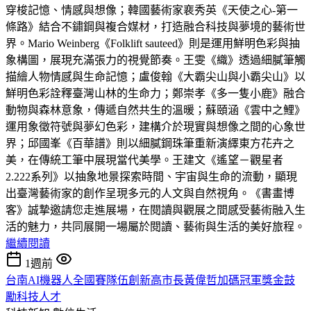
穿梭記憶、情感與想像；韓國藝術家裵秀英《天使之心-第一
條路》結合不鏽鋼與複合媒材，打造融合科技與夢境的藝術世
界。Mario Weinberg《Folklift sauteed》則是運用鮮明色彩與抽
象構圖，展現充滿張力的視覺節奏。王雯《織》透過細膩筆觸
描繪人物情感與生命記憶；盧俊翰《大霸尖山與小霸尖山》以
鮮明色彩詮釋臺灣山林的生命力；鄭崇孝《多一隻小鹿》融合
動物與森林意象，傳遞自然共生的溫暖；蘇頤涵《雲中之鯉》
運用象徵符號與夢幻色彩，建構介於現實與想像之間的心象世
界；邱國峯《百華譜》則以細膩鋼珠筆重新演繹東方花卉之
美，在傳統工筆中展現當代美學。王建文《遙望－觀星者
2.222系列》以抽象地景探索時間、宇宙與生命的流動，顯現
出臺灣藝術家的創作呈現多元的人文與自然視角。《書畫博
客》誠摯邀請您走進展場，在閱讀與觀展之間感受藝術融入生
活的魅力，共同展開一場屬於閱讀、藝術與生活的美好旅程。
繼續閱讀
1週前
台南AI機器人全國賽隊伍創新高市長黃偉哲加碼冠軍獎金鼓
勵科技人才