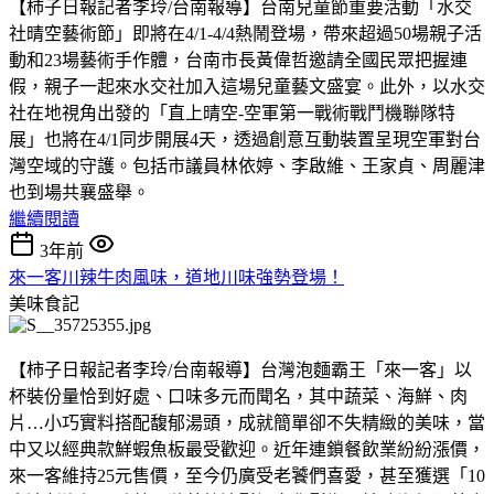
【柿子日報記者李玲/台南報導】台南兒童節重要活動「水交
社晴空藝術節」即將在4/1-4/4熱鬧登場，帶來超過50場親子活
動和23場藝術手作體，台南市長黃偉哲邀請全國民眾把握連
假，親子一起來水交社加入這場兒童藝文盛宴。此外，以水交
社在地視角出發的「直上晴空-空軍第一戰術戰鬥機聯隊特
展」也將在4/1同步開展4天，透過創意互動裝置呈現空軍對台
灣空域的守護。包括市議員林依婷、李啟維、王家貞、周麗津
也到場共襄盛舉。
繼續閱讀
3年前
來一客川辣牛肉風味，道地川味強勢登場！
美味食記
【柿子日報記者李玲/台南報導】台灣泡麵霸王「來一客」以
杯裝份量恰到好處、口味多元而聞名，其中蔬菜、海鮮、肉
片…小巧實料搭配馥郁湯頭，成就簡單卻不失精緻的美味，當
中又以經典款鮮蝦魚板最受歡迎。近年連鎖餐飲業紛紛漲價，
來一客維持25元售價，至今仍廣受老饕們喜愛，甚至獲選「10