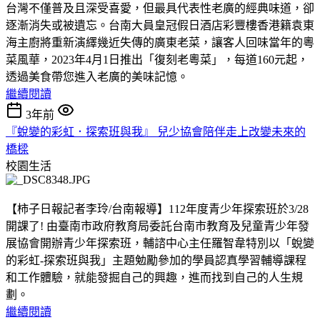
台灣不僅普及且深受喜愛，但最具代表性老廣的經典味道，卻
逐漸消失或被遺忘。台南大員皇冠假日酒店彩豐樓香港籍袁東
海主廚將重新演繹幾近失傳的廣東老菜，讓客人回味當年的粵
菜風華，2023年4月1日推出「復刻老粵菜」，每道160元起，
透過美食帶您進入老廣的美味記憶。
繼續閱讀
3年前
『蛻變的彩虹．探索班與我』 兒少協會陪伴走上改變未來的
橋樑
校園生活
【柿子日報記者李玲/台南報導】112年度青少年探索班於3/28
開課了! 由臺南市政府教育局委託台南市教育及兒童青少年發
展協會開辦青少年探索班，輔諮中心主任羅智韋特別以「蛻變
的彩虹-探索班與我」主題勉勵參加的學員認真學習輔導課程
和工作體驗，就能發掘自己的興趣，進而找到自己的人生規
劃。
繼續閱讀