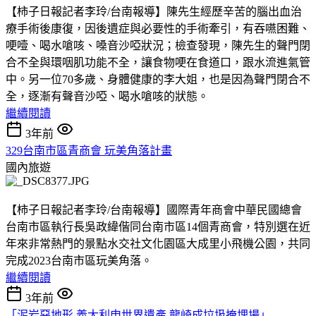
【柿子日報記者李玲/台南報導】陳先生經歷辛苦的腦出血治
療手術後康復，因後遺症與必要性的手術牽引，有吞嚥困難、
哽噎、喝水嗆咳、嗓音沙啞狀況；檢查發現，陳先生的聲門閉
合不全與環咽肌功能不全，讓食物哽在食道口，跟水流進氣管
中。另一位70多歲、身體健康的李大姐，也是因為聲門閉合不
全，逐漸有聲音沙啞、喝水嗆咳的狀態。
繼續閱讀
3年前
329台南市區青商會 玩美角落計畫
國內旅遊
【柿子日報記者李玲/台南報導】國際青年商會中華民國總會
台南市區執行長吳政緯偕同台南市區14個青商會，特別選在近
年來非常熱門的景點水交社文化園區大成里小飛機公園，共同
完成2023台南市區玩美角落。
繼續閱讀
3年前
「泥岩惡地形 義大利申世界遺產 龍崎成垃圾掩埋場」