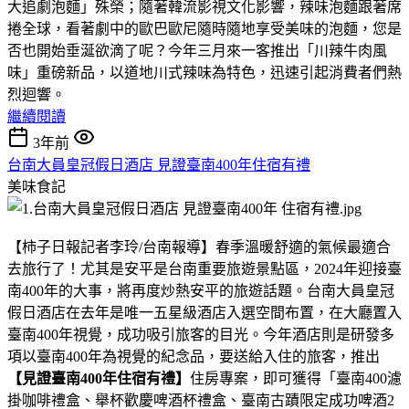
大追劇泡麵」殊榮；隨著韓流影視文化影響，辣味泡麵跟著席
捲全球，看著劇中的歐巴歐尼隨時隨地享受美味的泡麵，您是
否也開始垂涎欲滴了呢？今年三月來一客推出「川辣牛肉風
味」重磅新品，以道地川式辣味為特色，迅速引起消費者們熱
烈迴響。
繼續閱讀
3年前
台南大員皇冠假日酒店 見證臺南400年住宿有禮
美味食記
【柿子日報記者李玲/台南報導】春季溫暖舒適的氣候最適合
去旅行了！尤其是安平是台南重要旅遊景點區，2024年迎接臺
南400年的大事，將再度炒熱安平的旅遊話題。台南大員皇冠
假日酒店在去年是唯一五星級酒店入選空間布置，在大廳置入
臺南400年視覺，成功吸引旅客的目光。今年酒店則是研發多
項以臺南400年為視覺的紀念品，要送給入住的旅客，推出
【見證臺南400年住宿有禮】
住房專案，即可獲得「臺南400濾
掛咖啡禮盒、舉杯歡慶啤酒杯禮盒、臺南古蹟限定成功啤酒2