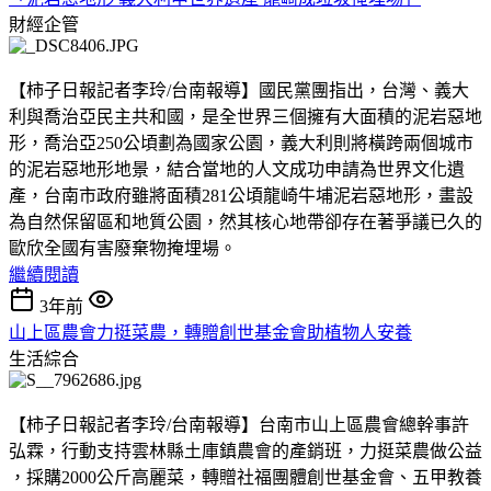
財經企管
【柿子日報記者李玲/台南報導】國民黨團指出，台灣、義大
利與喬治亞民主共和國，是全世界三個擁有大面積的泥岩惡地
形，喬治亞250公頃劃為國家公園，義大利則將橫跨兩個城市
的泥岩惡地形地景，結合當地的人文成功申請為世界文化遺
產，台南市政府雖將面積281公頃龍崎牛埔泥岩惡地形，畫設
為自然保留區和地質公園，然其核心地帶卻存在著爭議已久的
歐欣全國有害廢棄物掩埋場。
繼續閱讀
3年前
山上區農會力挺菜農，轉贈創世基金會助植物人安養
生活綜合
【柿子日報記者李玲/台南報導】台南市山上區農會總幹事許
弘霖，行動支持雲林縣土庫鎮農會的產銷班，力挺菜農做公益
，採購2000公斤高麗菜，轉贈社福團體創世基金會、五甲教養