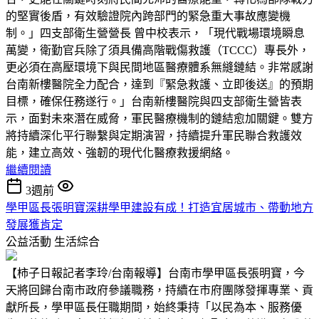
的堅實後盾，有效驗證院內跨部門的緊急重大事故應變機
制。」四支部衛生營營長 曾中校表示，「現代戰場環境瞬息
萬變，衛勤官兵除了須具備高階戰傷救護（TCCC）專長外，
更必須在高壓環境下與民間地區醫療體系無縫鏈結。非常感謝
台南新樓醫院全力配合，達到『緊急救護、立即後送』的預期
目標，確保任務遂行。」台南新樓醫院與四支部衛生營皆表
示，面對未來潛在威脅，軍民醫療機制的鏈結愈加關鍵。雙方
將持續深化平行聯繫與定期演習，持續提升軍民聯合救護效
能，建立高效、強韌的現代化醫療救援網絡。
繼續閱讀
3週前
學甲區長張明寶深耕學甲建設有成！打造宜居城市、帶動地方
發展獲肯定
公益活動
生活綜合
【柿子日報記者李玲/台南報導】台南市學甲區長張明寶，今
天將回歸台南市政府參議職務，持續在市府團隊發揮專業、貢
獻所長，學甲區長任職期間，始終秉持「以民為本、服務優