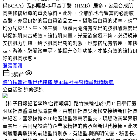
稱BCAA）及β-羥基-β-甲基丁酸（HMB）居多，皆是合成肌
肉與修復組織的重要原料。此外， 全脂乳也含豐富的必需胺
基酸，亦是良好的蛋白質飲品之一。攝取蛋白質的頻率，應平
均分配於早、午、晚三餐，讓體內隨時有充足的胺肌酸濃度足
以促進肌肉合成效。維持肌肉量，光靠飲食還不夠，必須規律
安排肌力訓練，給予肌肉足夠的刺激，也應搭配有氧運，如快
走、游泳、騎腳踏車等，能提升心肺功能，才能有效的維持良
好的肌肉狀態。
繼續閱讀
3週前
路竹扶輪社新世代接棒 第44屆社長暨職員就職慶典
公益活動
進修深造
【柿子日報記者李玲/台南報導】路竹扶輪社於7月11日舉行第
44屆社長暨職員就職慶典，由前任社長吳鴻松交接給新任社長
林紀宏，國際扶輪3510地區總監陳高明監交，現場政商學界冠
蓋雲集，共同見證路竹企業家精神的傳承與新世代接棒。此次
就職慶典邀請的前總監特別多，有總監-陳高明伉儷、秘書長-