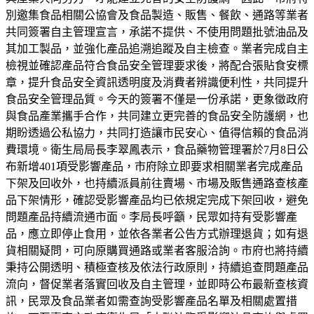
別邀集食品相關公協會及食品製造、販售、餐飲、通路等業者
共同簽署自主管理宣言，承諾不提供、不使用問題批號油品及
其加工製品，並強化產品追溯追蹤及自主檢查。業者完成自主
檢視並確認產品符合食品安全管理要求後，將配合張貼食安標
章，提升食品安全資訊透明度及消費者辨識便利性，共同提升
食品安全管理品質。今天的簽署不僅是一份承諾，更象徵政府
與食品產業攜手合作，共同建立更完善的食品安全防護網，也
期盼透過公私協力，共同打造讓市民安心、值得信賴的食品消
費環境。衛生局局長李翠鳳表示，食品藥物管理署於7月8日公
布新增401項受影響產品，市府除立即要求相關業者完成產品
下架及回收外，也持續派員前往賣場、市場及販售通路查核產
品下架情形，確認受影響產品均已依規定完成下架回收，避免
問題產品持續流通市面。李局長呼籲，民眾如持有受影響產
品，應立即停止食用，並依各業者公告方式辦理退貨；如有退
貨相關疑問，可向原購買通路或業者客服洽詢。市府也將持續
秉持公開透明、積極查核及依法行政原則，持續追查問題產品
流向，督促業者落實回收及自主管理，並即時公布最新查核資
訊，民眾及食品業者如需查詢受影響產品名單及相關處置措