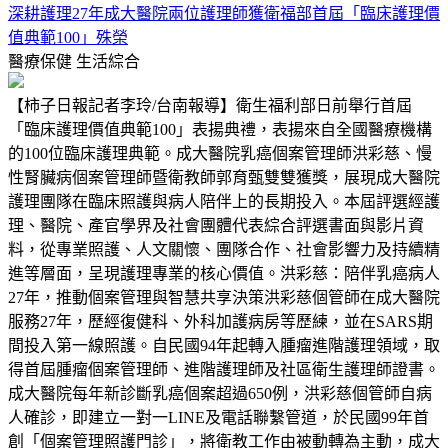
深耕護理27年成大醫院兩位護理師獲衛福部首屆「臨床護理價
值典範100」殊榮
醫療保健
生活綜合
【柿子日報記者李玲/台南報導】衛生福利部日前舉行首屆
「臨床護理價值典範100」表揚典禮，表揚來自全國醫療機構
的100位臨床護理典範。成大醫院乳癌個案管理師洪彩慈、慢
性腎臟病個案管理師暨衛教師郭育甄雙雙獲獎，展現成大醫院
護理團隊在臨床照護與病人陪伴上的長期投入。本屆評選經護
理、醫院、產官學界及社會團體代表綜合評選書面與影片資
料，從專業照護、人文關懷、團隊合作、社會影響力及持續精
進等層面，呈現護理專業的核心價值。洪彩慈：陪伴乳癌病人
27年，推動個案管理與智慧共享決策洪彩慈個管師在成大醫院
服務27年，歷經復健科、外科加護病房等歷練，並在SARS期
間投入第一線照護。自民國94年起轉入腫瘤進階護理領域，取
得首屆腫瘤個案管理師、進階護理師及社區衛生護理師證書。
成大醫院每年新診斷乳癌個案超過650例，洪彩慈個管師自病
人確診，即建立一對一LINE及電話聯繫管道，於民國99年首
創「個案管理照護門診」，將衛教工作由被動轉為主動，成大