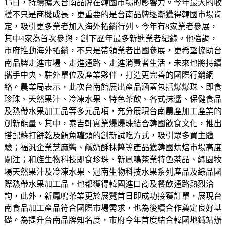
15日，持續擴大台南品牌在韓國市場的影響力。今年最大的收
穫不只是商機成長，更重要的是台南品牌逐漸獲得韓國市場肯
定，吸引更多業者加入海外拓銷行列。今年有8家業者參展，
其中4家為首次參與，創下歷年最多新進業者紀錄。他強調，
市府推動海外拓銷，不只是帶領業者出國參展，更希望協助台
南品牌走進市場、走進通路、走進消費者生活，未來也將持續
攜手中央、駐外單位及產業夥伴，打造更完善的國際行銷網
絡。農業局表示，此次台南館展出產品涵蓋包括爆爆珠、即食
珍珠、天然果汁、冷凍水果、特色茶飲、各式抹醬、保健食品
及熱帶水果加工品等多元品項，充分展現台南農產加工產業的
創新能量。其中，泰吉軒實業爆爆珠結合韓國飲食文化，推出
搭配蘇打餅乾及鮪魚罐頭的創新試吃方式，吸引眾多買主體
驗；福汎企業芝麻醬、鹹奶酥抹醬等產品獲韓國烘焙市場高度
關注；和旌生物科技即食珍珠、新鳳鳴茶業特色茶品、綠園牧
場天然果汁及冷凍水果、冠南生物科技水果系列產品及綠品國
際熱帶水果加工品，也都獲得韓國進口商及餐飲通路熱烈洽
詢，此外，新鳳鳴茶業更於展覽首日即成功接獲訂單，展現台
南食品加工產品符合國際市場需求，也為後續合作奠定良好基
礎。為提升台南品牌知名度，市府今年首度結合韓國地鐵站辦