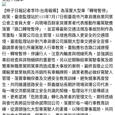
【柿子日報記者李玲/台南報導】為落實大型車「轉彎暫停」
政策，臺南監理站於115年7月17日假臺南市汽車貨運商業同業
公會之會員大會，向現場百餘家貨運業者代表推動所屬駕駛應
落實「路口轉彎暫停」，並宣導最新交通法規及事故防制作為
等重點，落實公司自主管理，以增進用路人更安全的交通環
境。臺南監理站針對汽車貨運公司展開大型車交通安全宣導，
籲請業者強化所屬駕駛人行車教育，重點應包含路口減速慢
行、轉彎暫停、停讓行人、注意內輪差與視線死角，並強調出
車前檢查與貨物綑綁的重要性。另以近期聯結車駕駛毒駕及遊
覽車無職業駕照駕車而造成重大事故的案例，最終皆廢止公司
運輸業營業執照及吊銷所有車輛牌照，請業者務必做好駕駛人
管理、落實車輛保養及交通安全教育訓練，避免憾事再度發
生，共同維護道路安全。蔡義雄站長期許現場貨運公司代表，
每一場交流都是建立安全共識的契機，監理站不只是傳遞法
規，更希望將「危險意識」轉化為業者的管理文化。期待透過
與會代表將這份使命感帶回公司，落實於每一場行車教育訓
練，從源頭強化大型車駕駛人的素養，以降低肇事風險，共同