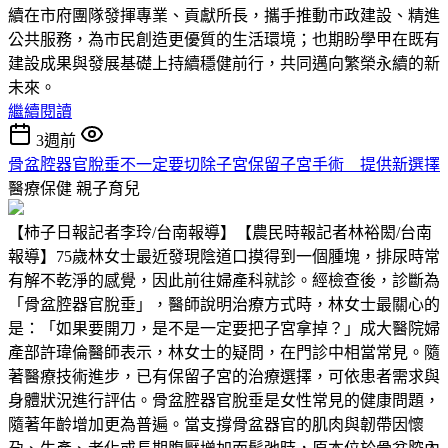
續在市府團隊發揮專業、貢獻所長，攜手推動市政建設、精進
公共服務，為市民創造更優質的生活環境；也期盼學甲在既有
建設成果與發展基礎上持續穩健前行，共同邁向繁榮永續的新
未來。
繼續閱讀
3週前
骨盆腔器官脫垂不一定要切除子宮保留子宮手術 提供新選擇
醫療保健
親子育兒
【柿子日報記者李玲/台南報導】【農民時報記者林裕閎/台南
報導】75歲林女士最近發現陰道口摸得到一個腫塊，排尿時常
有解不乾淨的感覺，因此前往婦產科就診。經檢查後，診斷為
「骨盆腔器官脫垂」，醫師說明治療方式時，林女士最關心的
是：「如果要開刀，是不是一定要把子宮拿掉？」成大醫院婦
產部許瑋倫醫師表示，林女士的疑問，在門診中相當常見。隨
著醫療技術進步，已有保留子宮的治療選擇，可依患者需求與
身體狀況進行評估。骨盆腔器官脫垂是女性常見的健康問題，
隨著年齡增加更為普遍。當支撐骨盆器官的肌肉與韌帶因懷