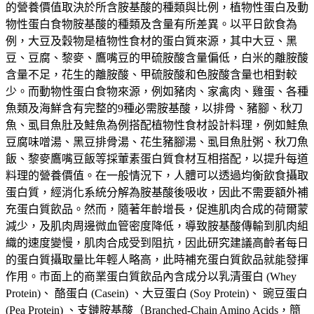
的營養價值取決於所含胺基酸的種類與比例，植物性蛋白及動
物性蛋白食物胺基酸的種類及含量有所差異。以平日飲食為
例，大豆及穀物是植物性食材的蛋白質來源，其中大豆、黑
豆、豆腐、黎麥、鷹嘴豆的甲硫胺酸含量偏低，白米的離胺酸
含量不足，花生的離胺酸、甲硫胺酸和色胺酸含量也相對較
少。而動物性蛋白食物來源，例如豬肉、家禽肉、雞蛋、各種
魚類及海鮮含有完整的9種必需胺基酸，以排骨、豬腳、秋刀
魚、虱目魚肚及鮭魚為例搭配植物性食材設計料理，例如鮭魚
豆腐味噌湯、黑豆排骨湯、花生豬腳湯、虱目魚肚粥、秋刀魚
飯、黎麥鷹嘴豆飯等採葷素蛋白質食材互相搭配，以提升每道
料理的營養價值。在一般情況下，人體可以透過均衡飲食攝取
蛋白質，經消化系統分解為胺基酸後吸收，因此不需要額外補
充蛋白質飲品。然而，隨著年齡增長，促進肌肉合成的荷爾蒙
減少，及肌肉周邊微血管密度降低，導致胺基酸傳輸到肌肉組
織的速度變慢，肌肉合成受到阻抗，因此研究建議高齡者每日
的蛋白質攝取量比年輕人略高，此時補充蛋白質飲品就能發揮
作用。市面上的商業蛋白質飲品內含成分以乳清蛋白 (Whey
Protein)、 酪蛋白 (Casein) 、大豆蛋白 (Soy Protein)、 豌豆蛋白
(Pea Protein) 、支鏈胺基酸（Branched-Chain Amino Acids，簡