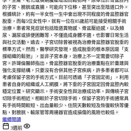
孕、生產、老化或長期腹壓增加而鬆弛時，原本位於骨盆腔內
的子宮、膀胱或直腸，可能向下位移，甚至突出至陰道口外。
根據統計，約有一半女性一生中會出現不同程度的骨盆腔器官
脫垂，而每5位女性中，就有一位在85歲前可能接受相關手術
治療。患者常見症狀包括陰道異物感、骨盆壓迫感，以及頻
尿、漏尿或排便困難等，不僅造成身體不適，也影響日常生活
與社交活動。過去，子宮切除曾被視為治療骨盆腔器官脫垂的
標準方式。然而，醫學研究發現，造成脫垂的根本原因是「支
撐組織的鬆弛」，並非子宮本身，治療上不一定需要切除子
宮。許瑋倫醫師指出，骨盆腔器官脫垂的治療重點在於重建與
強化支撐結構，只要沒有合併其他子宮疾病，許多患者都可以
考慮保留子宮的手術方式。目前可透過「子宮固定術」，利用
患者自身的組織或人工網膜，將下垂的子宮固定回骨盆腔內較
穩定位置。研究顯示，手術安全性與治療成功率，與傳統子宮
切除手術相近。相較於子宮切除手術，保留子宮的手術通常具
有手術時間較短、出血量較少、住院天數較短及恢復較快等優
點，對膀胱、輸尿管等周邊器官造成損傷的風險也較低。
繼續閱讀
3週前