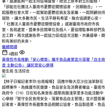
事，感謝能夠一起主持這場盛會，政治上原本對立的藍綠，
「卻能在社團法人臺南市憂鬱症關懷協會 ，另類融合」，一
起服務社會大眾，一起幫助憂鬱症病友及家屬，一起照顧扶持
弱勢 ，讓大多數市民，生活平靜有希望，融合協調更心安。
「 社團法人臺南市憂鬱症關懷協會 」感謝臺南市政府市長
室、各局處室，暨衆多民間單位及個人，憂協理監事幹部們及
志工群。再次感謝各界一起協力促成這次活動，共襄盛舉，期
盼有美好的未來。
繼續閱讀
4週前
黃偉哲市長推動「安心標章」攜手食品產業宣示落實「自主檢
查 主動公告」 讓民眾安心選擇
衛生局
生活綜合
【柿子日報記者李玲/台南報導】 因應中聯大豆沙拉油苯駢芘
超標事件，為維護市民健康、食品安全及消費者權益，臺南市
政府今（7/9）日在知名美食街-國華商圈淺草里多功能活動中
心舉辦「堅守全民食用安全，落實食品自主管理」宣示暨簽署
記者會。黃偉哲市長邀集食品相關公協會、食品製造業、食品