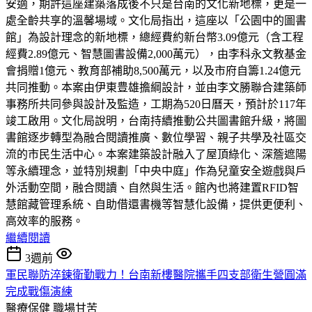
安適，期許這座建築落成後不只是台南的文化新地標，更是一
處全齡共享的溫馨場域。文化局指出，這座以「公園中的圖書
館」為設計理念的新地標，總經費約新台幣3.09億元（含工程
經費2.89億元、智慧圖書設備2,000萬元），由李科永文教基金
會捐贈1億元、教育部補助8,500萬元，以及市府自籌1.24億元
共同推動。本案由伊東豊雄擔綱設計，並由李文勝聯合建築師
事務所共同參與設計及監造，工期為520日曆天，預計於117年
竣工啟用。文化局說明，台南持續推動公共圖書館升級，將圖
書館逐步轉型為融合閱讀推廣、數位學習、親子共學及社區交
流的市民生活中心。本案建築設計融入了屋頂綠化、深簷遮陽
等永續理念，並特別規劃「中央中庭」作為兒童安全遊戲與戶
外活動空間，融合閱讀、自然與生活。館內也將建置RFID智
慧館藏管理系統、自助借還書機等智慧化設備，提供更便利、
高效率的服務。
繼續閱讀
3週前
軍民聯防淬鍊衛勤戰力！台南新樓醫院攜手四支部衛生營圓滿
完成戰傷演練
醫療保健
職場甘苦