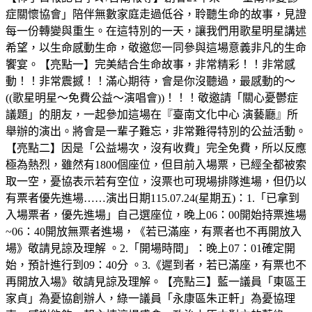
症關懷協會」陪伴無數家庭走過低谷，聆聽生命的故事，見證
每一份轉變與重生。在這特別的一天，讓我們用歌星明星講述
希望，以生命感動生命，敬邀您一同參與這場意義非凡的生命
饗宴。【亮點一】完美結合生命故事，非常精彩！！非常感
動！！非常震撼！！滿心期待，會是你沒聽過，最感動的～
((歌星明星～免費公益～演唱會))！！！敬邀請「關心憂鬱症
議題」的朋友，一起參加這場在『臺南文化中心 演藝廳』所
舉辦的演出。將會是一輩子難忘，非常難得特別的公益活動。
【亮點二】因是「公益場次，沒有收費」完全免費，所以反應
極為熱烈，雖然有1800個座位，但目前入場票，已經全都被索
取一空，憂協表示若有空位，沒票也可現場排隊進場，但仍以
有票者優先進場……演出日期115.07.24(星期五)：1.「已拿到
入場票者，優先進場」自己選座位，晚上06：00開始持票進場
~06：40開放無票者進場，《若已滿座，有票者也不再開放入
場》敬請見諒及理解 。2.「開場時間」：晚上07：01確定開
始，預計進行到09：40分 。3.《遲到者，若已滿座，有票也不
再開放入場》敬請見諒及理解。【亮點三】藍一議員「東區王
家貞」為憂協創辦人，綠一議員「永康區朱正軒」為憂協理