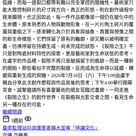
弧線，而每一道裂口都帶有難以完全掌控的隨機性。藝術家只
能大致控制碎片的尺寸與方向，真正的形態，則在創作過程中
逐漸顯現。也正因如此，每一件作品都像是一個仍在變化中的
生命體。原本熟悉的人物與動物形象，在一片片陶土碎片的覆
蓋與重組之下，逐漸轉化為介於具象與抽象、真實與想像之間
的新生命樣態。它們保留了原有的輪廓，卻又難以被明確定
義，彷彿停留在持續生成、尚未完成的狀態。《裂隙之生》不
只是對陶瓷材料特性的探索，更是藝術家對生命狀態的思考。
在盧宇的作品裡，裂隙不再只是破損留下的痕跡，而是一種新
的開始。那些看似不完整的裂縫，反而成為生命得以延續、轉
變與重新生成的契機。2026年7月18日（六）下午3:00由盧宇
親自分享此次創作歷程與作品背後的思考；下午4:00舉行開幕
茶會。誠摯邀請所有喜愛藝術的朋友蒞臨弎畫廊，一同走進
《裂隙之生》的創作世界，在裂痕與光影交會之間，看見生命
另一種存在的可能。
繼續閱讀
3週前
臺南監理站向貨運業者擴大宣導「停讓文化」
交通
汽機車