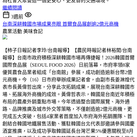
為社會大眾營造一個更安心、更友善的交通環境。
繼續閱讀
3週前
台南深耕韓國市場成果亮眼 首爾食品展創逾2億元商機
農業活動
美味食記
【柿子日報記者李玲/台南報導】【農民時報記者林裕閎/台南
報導】台南市政府積極深耕韓國市場再傳捷報！2026韓國首爾
國際食品展（SEOUL FOOD 2026）日前落幕，市府率領8家
優質農食品業者組成「台南館」參展，成功創造逾新台幣2億
元商機。今（16）日市府舉辦成果記者會，由副市長姜淋煌代
表市長黃偉哲出席，分享此次拓銷成果，展現台南深耕韓國市
場、拓展海外商機的成效。黃偉哲表示，韓國是台南近年積極
布局的農產外銷重點市場。今年透過整合國際展覽、海外通
路、品牌推廣及城市外交等策略，不僅創造逾2億元商機，更
完成五大突破，包括4家業者首度加入市府海外拓銷團隊、首
創結合韓國地鐵展售活動、獲駐韓國台北代表部邀請參與國慶
酒宴推廣，以及成功爭取韓國延長台灣芒果5%優惠關稅至8月