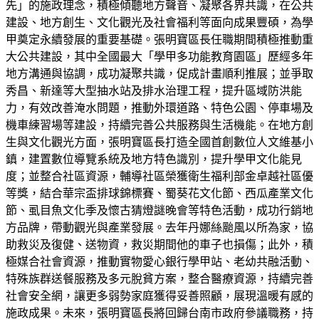
先」的施政理念，積極傾聽地方聲音、凝聚各界共識，在公共
建設、地方創生、文化觀光及社會福利等面向成果豐碩，為學
甲奠定永續發展的重要基礎。張明寶區長任職期間積極推動重
大公共建設，其中全國最大「學甲多功能教育園區」歷經多年
地方溝通與協調，成功凝聚共識，促成計畫順利推展；並爭取
秀昌、新達等大型抽水站及排水治理工程，提升區域防洪能
力，有效改善淹水問題，推動外環道路、特色公園、停車場及
機車練習場等建設，持續完善公共服務與生活機能。在地方創
生與文化觀光方面，張明寶區長打造全國首創數位人文維基小
鎮，建置數位導覽系統及地方特色識別，提升學甲文化能見
度；並整合社區資源，輔導社區榮獲衛生福利部金卓越社區優
等獎，結合華宗盃排球錦標賽、蜀葵花文化節、西瓜產業文化
節、虱目魚文化季及懷古猜燈謎晚會等特色活動，成功行銷地
方品牌，帶動觀光與產業發展。去年丹娜絲颱風以所為家，協
助救災及復健、送物資，救災期間他的車子也損傷；此外，積
極媒合社會資源，推動實物愛心銀行學甲站、老幼共融活動、
特殊族群送餐服務及多元脫貧方案，整合醫療資源，持續完善
社會安全網，讓更多弱勢家庭獲得妥善照顧，展現溫暖有感的
施政成果。未來，張明寶區長將回歸台南市政府參議職務，持