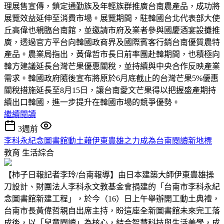
理展售宣傳，鎖定通勤族及年輕族群推廣台南農產品，成功將
展覽效益延伸至消費市場。展覽期間，駐韓國台北代表部大使
丘高偉也親臨台南館，並邀請市府及業者參與國慶酒宴設攤推
廣，透過官方平台向韓國政商界及國際賓客行銷台南優質農特
產品。農業局指出，黃偉哲市長日前率團赴韓期間，也積極向
韓方建議延長台灣芒果優惠關稅，並持續與中央合作反映產業
需求。韓國政府隨後宣布將原於6月底截止的台灣芒果5%優惠
關稅措施延長至8月15日，讓台南愛文芒果得以把握盛產期持
續出口韓國，進一步提升在韓國市場的競爭優勢。
繼續閱讀
3週前
李科永紀念圖書館動土藉伊東豊雄之力成為台南閱讀新地標
教育
生活綜合
【柿子日報記者李玲/台南報導】由日本建築大師伊東豊雄操
刀設計、財團法人李科永文教基金會捐建的「台南市李科永紀
念圖書館新建工程」，於今（16）日上午舉辦開工動土典禮，
台南市長黃偉哲親自出席主持，盼這座全新圖書館未來完工落
成後，以「兒童閱讀」為核心，結合智慧科技與生活美學，成