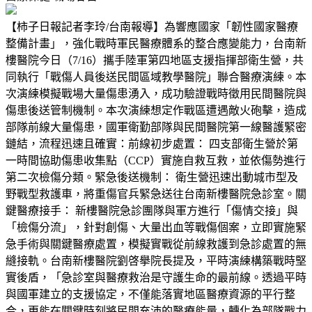
【柿子日報記者李玲/台南報導】為響應國家「韌性國家醫療
整備計畫」，強化戰時軍民醫療體系的整合應變能力，台南新
樓醫院今日（7/16）攜手陸軍第四地區支援指揮部衛生營，共
同執行「戰傷人員後送民間區域教學醫院」聯合醫療演練。本
次演練模擬戰場大量傷患湧入，成功驗證戰時徵用民間醫院與
傷患後送管制機制。本次演練想定作戰區遭遇敵火砲擊，造成
部隊前線大量傷患，國軍衛勤部隊與民間醫院第一線醫護緊密
鏈結，流程迅速且確實：前線初步處置： 四支部衛生營於第
一時間協助傷患收集點（CCP）實施自救互救，並依傷勢進行
第二次檢傷分類。緊急後送機制： 衛生營迅速出動城市型及
野戰型救護車，將重傷官兵緊急送往台南新樓醫院急診室。關
鍵醫療接手： 新樓醫院急診團隊與軍方進行「傷情交接」與
「檢傷分流」，針對創傷、大量出血等戰傷個案，立即實施緊
急手術與關鍵醫療處置，模擬實戰從前線救護到急診處置的無
縫接軌。台南新樓醫院劉啓擧院長提及，平時演練構築戰時堅
實後盾，「急診室與醫療救治是守護生命的最前線。透過平時
與國軍建立的支援協定，不僅能落實地區醫療資源的平行整
合，更能在關鍵時刻將民間充沛的醫療能量，轉化為部隊戰力