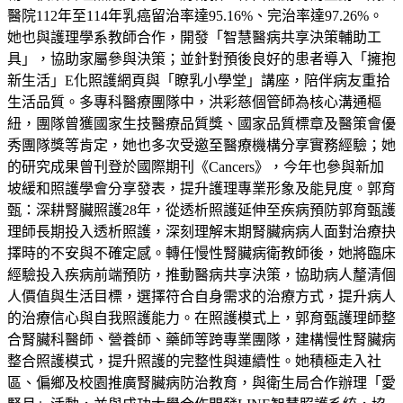
醫院112年至114年乳癌留治率達95.16%、完治率達97.26%。
她也與護理學系教師合作，開發「智慧醫病共享決策輔助工
具」，協助家屬參與決策；並針對預後良好的患者導入「擁抱
新生活」E化照護網頁與「瞭乳小學堂」講座，陪伴病友重拾
生活品質。多專科醫療團隊中，洪彩慈個管師為核心溝通樞
紐，團隊曾獲國家生技醫療品質獎、國家品質標章及醫策會優
秀團隊獎等肯定，她也多次受邀至醫療機構分享實務經驗；她
的研究成果曾刊登於國際期刊《Cancers》，今年也參與新加
坡緩和照護學會分享發表，提升護理專業形象及能見度。郭育
甄：深耕腎臟照護28年，從透析照護延伸至疾病預防郭育甄護
理師長期投入透析照護，深刻理解末期腎臟病病人面對治療抉
擇時的不安與不確定感。轉任慢性腎臟病衛教師後，她將臨床
經驗投入疾病前端預防，推動醫病共享決策，協助病人釐清個
人價值與生活目標，選擇符合自身需求的治療方式，提升病人
的治療信心與自我照護能力。在照護模式上，郭育甄護理師整
合腎臟科醫師、營養師、藥師等跨專業團隊，建構慢性腎臟病
整合照護模式，提升照護的完整性與連續性。她積極走入社
區、偏鄉及校園推廣腎臟病防治教育，與衛生局合作辦理「愛