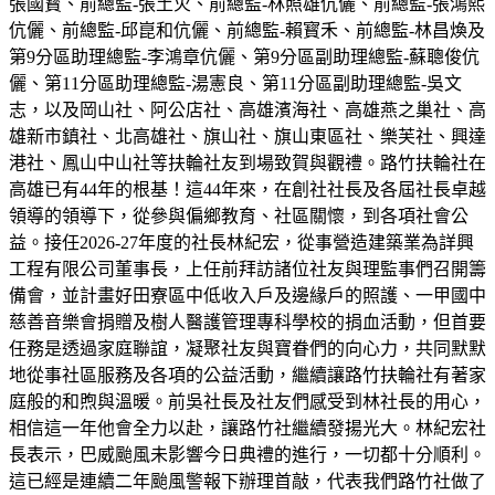
張國寳、前總監-張土火、前總監-林照雄伉儷、前總監-張鴻熙
伉儷、前總監-邱崑和伉儷、前總監-賴寳禾、前總監-林昌煥及
第9分區助理總監-李鴻章伉儷、第9分區副助理總監-蘇聰俊伉
儷、第11分區助理總監-湯憲良、第11分區副助理總監-吳文
志，以及岡山社、阿公店社、高雄濱海社、高雄燕之巢社、高
雄新市鎮社、北高雄社、旗山社、旗山東區社、樂芙社、興達
港社、鳳山中山社等扶輪社友到場致賀與觀禮。路竹扶輪社在
高雄已有44年的根基！這44年來，在創社社長及各屆社長卓越
領導的領導下，從參與偏鄉教育、社區關懷，到各項社會公
益。接任2026-27年度的社長林紀宏，從事營造建築業為詳興
工程有限公司董事長，上任前拜訪諸位社友與理監事們召開籌
備會，並計畫好田寮區中低收入戶及邊緣戶的照護、一甲國中
慈善音樂會捐贈及樹人醫護管理專科學校的捐血活動，但首要
任務是透過家庭聯誼，凝聚社友與寶眷們的向心力，共同默默
地從事社區服務及各項的公益活動，繼續讓路竹扶輪社有著家
庭般的和煦與溫暖。前吳社長及社友們感受到林社長的用心，
相信這一年他會全力以赴，讓路竹社繼續發揚光大。林紀宏社
長表示，巴威颱風未影響今日典禮的進行，一切都十分順利。
這已經是連續二年颱風警報下辦理首敲，代表我們路竹社做了