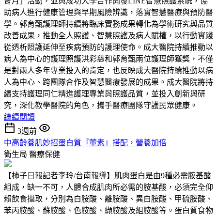
腎月」活動，並與成功大學合作開發LINE智慧照護系統，協
助病人進行健康管理與早期風險辨識，落實智慧醫療與預防醫
學。郭育甄護理師持續將臨床實務成果轉化為學術研究與品質
改善成果，推動全人照護、智慧照護及病人賦權，以行動實踐
從透析照護延伸至疾病預防的護理使命。成大醫院持續推動以
病人為中心的護理照護洪彩慈和郭育甄兩位護理師獲獎，不僅
是對兩人多年專業投入的肯定，也反映成大醫院持續推動以病
人為中心、跨團隊合作及智慧醫療發展的成果。成大醫院將持
續支持護理同仁精進護理專業與照護品質，並投入創新與研
究，深化教學醫院的角色，攜手醫療團隊守護民眾健康。
繼續閱讀
3週前
中高齡養肌妙招蛋白質『葷素』搭配，營養加倍
衛生局
醫療保健
【柿子日報記者李玲/台南報導】肌肉蛋白是由9種必需胺基酸
組成，缺一不可，人體合成肌肉所必需的胺基酸，必須完全仰
賴飲食攝取，分別為白胺酸、離胺酸、異白胺酸、甲硫胺酸、
苯丙胺酸、蘇胺酸、色胺酸、纈胺酸及組胺酸等。蛋白質食物