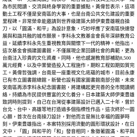
為市民閱讀、交流與終身學習的重要據點。黃偉哲表示，這項
動土工程不僅是安南區的大事，也是台南公共文化建設的重要
里程碑。非常榮幸能邀請到世界級建築大師伊東豊雄親自操
刀，以「圓滿、和平」為設計意象，巧妙呼應了安南區快速發
展與和諧共融的城市願景。李科永文教基金會長年深耕教育公
益，延續李科永先生重視教育與關懷下一代的精神。他指出，
這次基金會捐建圖書館，不僅展現企業回饋社會的典範，更為
台南注入珍貴的文化資產。同時，他也感謝教育部補助8,500
萬元經費，以及中業營造投入工程施作，期盼工程如期如質完
工。黃偉哲強調，台南是一座重視文化底蘊的城市，目前永康
已有市立圖書館總館，新營也設有國家圖書館南部分館，未來
安南區再添李科永紀念圖書館，將建構起更完善的全市閱讀網
絡，持續為市民提供豐富的文化養分。日本建築大師伊東豊雄
致詞時則提到，自己在台灣從事建築設計已邁入二十年，曾於
台北、台中、高雄等地打造過多個指標性作品，這次終於一圓
心願，首次在台南操刀設計，對他而言是無比幸福的圓夢時
刻。伊東豊雄指出，本案特別採用流動的圓形環狀設計，在日
文中，「圓」與和平的「和」發音相同，象徵著圓滿、和平與