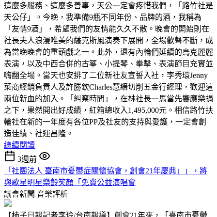
這麼多服務、這麼多善事，天公一定會疼惜我們，「路竹社是
天公仔」。今晚，我準備9瓶不同年份、品牌的酒，我稱為
「友情9酒」，希望我們的友情能久久不散。晚會的開始則在
社長夫人浪漫唯美的薩克斯風演奏下展開，全場歡聲不斷，成
為當晚晚會的重頭戲之一。此外，還有內輪們延續的烏克麗麗
表演，以及中西合併的古箏、小提琴、拳擊、表演節目充實並
嗨翻全場。當天也安排了二位新社友宣誓入社，李秀環Jenny
菜商經銷負責人及許勝欽Charles慧縉切削五金行經理，歡迎這
兩位新血的加入。「糾察時間」，在林社長一馬當先響應樂捐
之下，果然開出好成績，紅箱總收入1,495,000元。相信路竹扶
輪社在新的一年度有各位PP及社友的支持與愛護，一定會創
造佳績、社運昌隆。
繼續閱讀
3週前
「社團法人 臺南市憂鬱症關懷協會，創會21年慶典」」，將
與歌星明星樂齡笑顏「免費公益演唱會
議會新聞
音樂評析
【柿子日報記者李玲/台南報導】創會21年來，「臺南市憂鬱