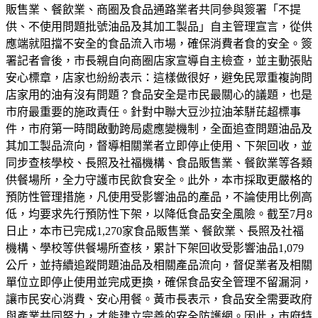
販售業、餐飲業、商圈及食品通路業者共同參與簽署「不提
供、不使用問題批號油品及其加工製品」自主管理宣言，從供
應端就阻擋不安全的食品流入市場，確保消費者食的安全。簽
署記者會後，市長親自向商圈店家宣導自主檢查，並主動張貼
安心標章，店家也紛紛表示：這樣做很好，避免民眾重複詢問
店家用的油有沒有問題？食品安全是市民最關心的議題，也是
市府最重要的施政責任。針對中聯大豆沙拉油苯駢芘超標事
件，市府第一時間啟動跨局處應變機制，全面追查問題油品及
其加工製品流向，督導相關業者立即停止使用、下架回收，並
同步查核學校、長照及社福機構、食品販售業、餐飲業等各類
供餐場所，全力守護市民飲食安全。此外，本市採取更嚴格的
預防性管理措施，凡使用受影響油品的產品，不論使用比例高
低，均要求先行預防性下架，以降低食品安全風險。截至7月8
日止，本市已完成1,270家食品販售業、餐飲業、長照及社福
機構、學校等供餐場所查核，累計下架回收受影響油品1,079
公斤，並持續追蹤問題油品及相關產品流向，督促業者及相關
單位立即停止使用並完成更換，確保食品安全管理不留漏洞，
讓市民安心消費、安心用餐。黃市長表示，食品安全需要政府
與產業共同努力，才能建立完善的安全防護網。因此，市府特