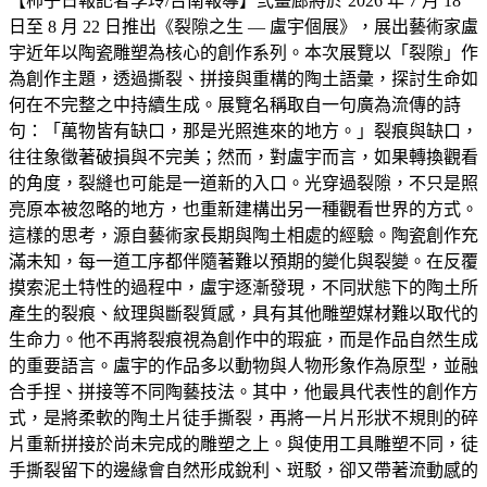
【柿子日報記者李玲/台南報導】弎畫廊將於 2026 年 7 月 18
日至 8 月 22 日推出《裂隙之生 — 盧宇個展》，展出藝術家盧
宇近年以陶瓷雕塑為核心的創作系列。本次展覽以「裂隙」作
為創作主題，透過撕裂、拼接與重構的陶土語彙，探討生命如
何在不完整之中持續生成。展覽名稱取自一句廣為流傳的詩
句：「萬物皆有缺口，那是光照進來的地方。」裂痕與缺口，
往往象徵著破損與不完美；然而，對盧宇而言，如果轉換觀看
的角度，裂縫也可能是一道新的入口。光穿過裂隙，不只是照
亮原本被忽略的地方，也重新建構出另一種觀看世界的方式。
這樣的思考，源自藝術家長期與陶土相處的經驗。陶瓷創作充
滿未知，每一道工序都伴隨著難以預期的變化與裂變。在反覆
摸索泥土特性的過程中，盧宇逐漸發現，不同狀態下的陶土所
產生的裂痕、紋理與斷裂質感，具有其他雕塑媒材難以取代的
生命力。他不再將裂痕視為創作中的瑕疵，而是作品自然生成
的重要語言。盧宇的作品多以動物與人物形象作為原型，並融
合手捏、拼接等不同陶藝技法。其中，他最具代表性的創作方
式，是將柔軟的陶土片徒手撕裂，再將一片片形狀不規則的碎
片重新拼接於尚未完成的雕塑之上。與使用工具雕塑不同，徒
手撕裂留下的邊緣會自然形成銳利、斑駁，卻又帶著流動感的