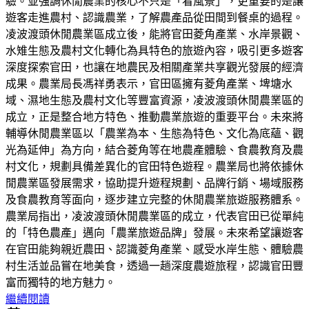
驗。並強調休閒農業的核心不只是「看風景」，更重要的是讓
遊客走進農村、認識農業，了解農產品從田間到餐桌的過程。
凌波渡頭休閒農業區成立後，能將官田菱角產業、水岸景觀、
水雉生態及農村文化轉化為具特色的旅遊內容，吸引更多遊客
深度探索官田，也讓在地農民及相關產業共享觀光發展的經濟
成果。農業局長馮祥勇表示，官田區擁有菱角產業、埤塘水
域、濕地生態及農村文化等豐富資源，凌波渡頭休閒農業區的
成立，正是整合地方特色、推動農業旅遊的重要平台。未來將
輔導休閒農業區以「農業為本、生態為特色、文化為底蘊、觀
光為延伸」為方向，結合菱角等在地農產體驗、食農教育及農
村文化，規劃具備差異化的官田特色遊程。農業局也將依據休
閒農業區發展需求，協助提升遊程規劃、品牌行銷、場域服務
及食農教育等面向，逐步建立完整的休閒農業旅遊服務體系。
農業局指出，凌波渡頭休閒農業區的成立，代表官田已從單純
的「特色農產」邁向「農業旅遊品牌」發展。未來希望讓遊客
在官田能夠親近農田、認識菱角產業、感受水岸生態、體驗農
村生活並品嘗在地美食，透過一趟深度農遊旅程，認識官田豐
富而獨特的地方魅力。
繼續閱讀