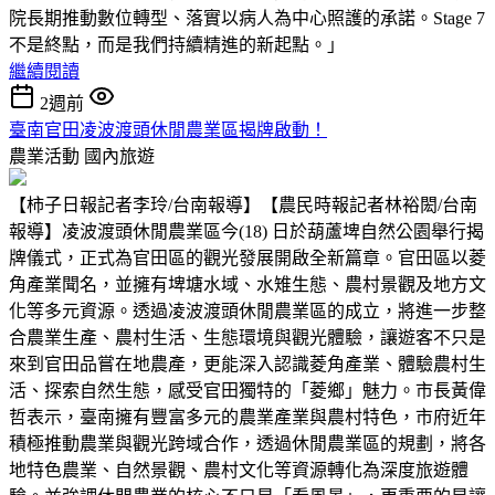
院長期推動數位轉型、落實以病人為中心照護的承諾。Stage 7
不是終點，而是我們持續精進的新起點。」
繼續閱讀
2週前
臺南官田凌波渡頭休閒農業區揭牌啟動！
農業活動
國內旅遊
【柿子日報記者李玲/台南報導】【農民時報記者林裕閎/台南
報導】凌波渡頭休閒農業區今(18) 日於葫蘆埤自然公園舉行揭
牌儀式，正式為官田區的觀光發展開啟全新篇章。官田區以菱
角產業聞名，並擁有埤塘水域、水雉生態、農村景觀及地方文
化等多元資源。透過凌波渡頭休閒農業區的成立，將進一步整
合農業生產、農村生活、生態環境與觀光體驗，讓遊客不只是
來到官田品嘗在地農產，更能深入認識菱角產業、體驗農村生
活、探索自然生態，感受官田獨特的「菱鄉」魅力。市長黃偉
哲表示，臺南擁有豐富多元的農業產業與農村特色，市府近年
積極推動農業與觀光跨域合作，透過休閒農業區的規劃，將各
地特色農業、自然景觀、農村文化等資源轉化為深度旅遊體