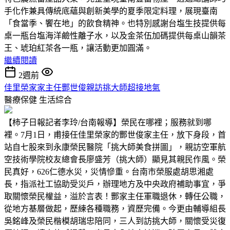
手化作兼具傳統底蘊與創新美學的夏季限定料理，展現臺南
「食當季、饗在地」的飲食精神。也特別感謝台塩生技提供每
桌一瓶台塩海洋鹼性離子水，以及金茶伍加碼提供每桌山韻茶
王、琥珀紅茶各一瓶，讓活動更加圓滿。
繼續閱讀
2週前
佳里榮家家主任酆世俊親訪挑大師超接地氣
醫療保健
生活綜合
【柿子日報記者李玲/台南報導】榮民在哪裡；服務就到哪
裡。7月1日，甫接任佳里榮家的酆世俊家主任，放下身段，首
站自七股來到永康榮民醫院「挑大師美食拼圖」，親訪空軍航
空技術學院校友總會長廖盛芳（挑大師）顯見其親民作風。榮
民真好，626仁德水災，災情慘重。台南市榮服處胡思湘處
長，指派社工協助受災戶，辦理地方及中央政府補助事宜，爭
取關懷榮民權益，溢於言表！酆家主任軍職退休，轉任公職，
從地方基層做起，歷練各種職務，資歷完備。今更由輔導組長
吳銘峰及榮民楷模胡瑞忠陪同，三人到訪挑大師，關懷受災復