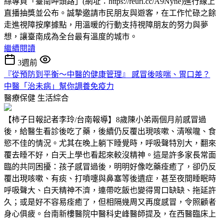
絲專頁「臺南呷頭路」(網址：https://reurl.cc/A9Nyne)進行線上
直播抽獎並公布。誠摯邀請市民朋友與遊客，在工作忙碌之餘
走進視障按摩據點，用溫暖的行動支持視障朋友的努力與夢
想，讓臺南成為全台最有溫度的城市。
繼續閱讀
3週前
『從預防到平衡～中醫的健康管理』 感冒後咳喘、胃口差？
中醫「治未病」幫你調養免疫力
醫療保健
生活綜合
【柿子日報記者李玲/台南報導】8歲陳小弟兩個月前感冒過
後，給醫生看診後吃了藥，後續仍反覆出現咳嗽、清喉嚨、食
慾不佳的情況。尤其在晚上躺下睡覺時，呼吸聲特別大，翻來
覆去睡不好，白天上學也看起來較沒精神。這是許多家長常面
臨的共同困擾：孩子感冒過後，明明好像吃藥痊癒了，卻仍反
覆出現咳嗽、有痰、打噴嚏與鼻塞等後遺症，甚至夜間睡眠時
呼吸聲大、白天精神不濟，連帶吃飯也變得胃口缺缺、拖延許
久；或是好不容易痊癒了，但相隔幾周又再度感冒，令照顧者
身心俱疲。台南新樓醫院中醫科史峰醫師提及，在西醫臨床上