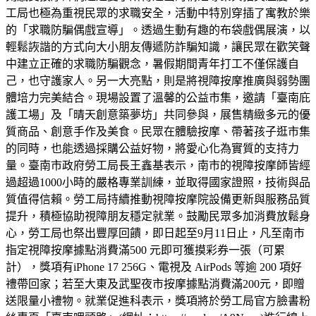
工局也極為重視民眾的求職安全，活動中特別穿插了寓教於樂
的「求職防騙偶戲宣導」。透過生動有趣的布袋戲偶展演，以
輕鬆詼諧的方式向大小朋友傳遞防詐騙知識，讓民眾在歡笑聲
中建立正確的求職防騙觀念，暑假期間青年打工不僅保護自
己，也守護家人。另一大亮點，則是將視障按摩推廣與弱勢團
體培力完美結合。現場設置了溫馨的公益市集，邀請「臺南庇
護工場」及「晴天創意築夢坊」共同參與，展售精緻多元的優
質商品、創意手作及美食。民眾在體驗按摩、帶著孩子逛市集
的同時，也能透過採購公益好物，將愛心化為實質的支持力
量。臺南市政府勞工局長王鑫基表示，南市的視障按摩師皆經
過超過1000小時的嚴格專業訓練，並取得國家證照，技術與品
質值得信賴。勞工局持續推動視障按摩院設備更新與服務品質
提升，積極協助視障朋友穩定就業。鼓勵民眾多加消費放鬆身
心，勞工局也祭出豐厚回饋，即日起至9月11日止，凡至南市
指定視障按摩據點消費滿500 元即可獲摸彩券一張（可累
計），獎項有iPhone 17 256G、電視及 AirPods 等逾 200 項好
禮帶回家；若至大東及武聖夜市按摩據點消費滿200元，即贈
送限量小禮物。就業促進科表示，獎項將於勞工局官方臉書粉