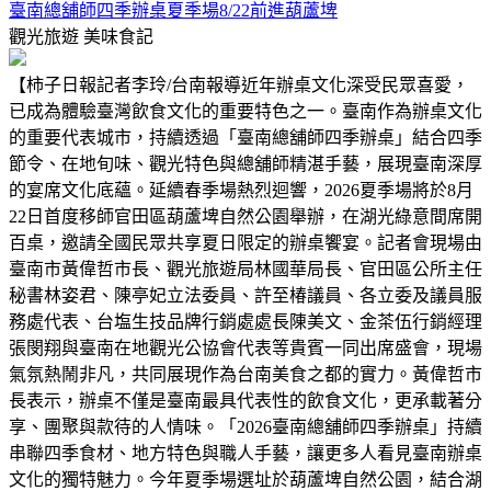
臺南總舖師四季辦桌夏季場8/22前進葫蘆埤
觀光旅遊
美味食記
【柿子日報記者李玲/台南報導近年辦桌文化深受民眾喜愛，
已成為體驗臺灣飲食文化的重要特色之一。臺南作為辦桌文化
的重要代表城市，持續透過「臺南總舖師四季辦桌」結合四季
節令、在地旬味、觀光特色與總舖師精湛手藝，展現臺南深厚
的宴席文化底蘊。延續春季場熱烈迴響，2026夏季場將於8月
22日首度移師官田區葫蘆埤自然公園舉辦，在湖光綠意間席開
百桌，邀請全國民眾共享夏日限定的辦桌饗宴。記者會現場由
臺南市黃偉哲市長、觀光旅遊局林國華局長、官田區公所主任
秘書林姿君、陳亭妃立法委員、許至椿議員、各立委及議員服
務處代表、台塩生技品牌行銷處處長陳美文、金茶伍行銷經理
張閔翔與臺南在地觀光公協會代表等貴賓一同出席盛會，現場
氣氛熱鬧非凡，共同展現作為台南美食之都的實力。黃偉哲市
長表示，辦桌不僅是臺南最具代表性的飲食文化，更承載著分
享、團聚與款待的人情味。「2026臺南總舖師四季辦桌」持續
串聯四季食材、地方特色與職人手藝，讓更多人看見臺南辦桌
文化的獨特魅力。今年夏季場選址於葫蘆埤自然公園，結合湖