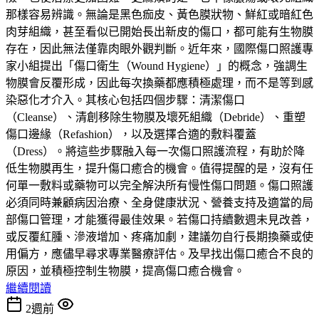
那樣容易辨識。無論是黑色痂皮、黃色膜狀物、鮮紅或暗紅色
肉芽組織，甚至看似已開始長出新皮的傷口，都可能有生物膜
存在，因此無法僅靠肉眼外觀判斷。近年來，國際傷口照護專
家小組提出「傷口衛生（Wound Hygiene）」的概念，強調生
物膜會反覆形成，因此每次換藥都應積極處理，而不是等到感
染惡化才介入。其核心包括四個步驟：清潔傷口
（Cleanse）、清創移除生物膜及壞死組織（Debride）、重塑
傷口邊緣（Refashion），以及選擇合適的敷料覆蓋
（Dress）。將這些步驟融入每一次傷口照護流程，有助於降
低生物膜再生，提升傷口癒合的機會。值得提醒的是，沒有任
何單一敷料或藥物可以完全解決所有慢性傷口問題。傷口照護
必須同時兼顧病因治療、全身健康狀況、營養支持及適當的局
部傷口管理，才能獲得最佳效果。若傷口持續數週未見改善，
或反覆紅腫、滲液增加、疼痛加劇，建議勿自行長期換藥或使
用偏方，應儘早尋求專業醫療評估。及早找出傷口癒合不良的
原因，並積極控制生物膜，提高傷口癒合機會。
繼續閱讀
2週前