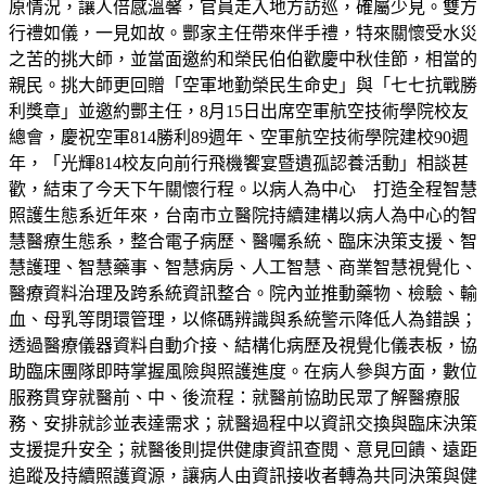
原情況，讓人倍感溫馨，官員走入地方訪巡，確屬少見。雙方
行禮如儀，一見如故。酆家主任帶來伴手禮，特來關懷受水災
之苦的挑大師，並當面邀約和榮民伯伯歡慶中秋佳節，相當的
親民。挑大師更回贈「空軍地勤榮民生命史」與「七七抗戰勝
利獎章」並邀約酆主任，8月15日出席空軍航空技術學院校友
總會，慶祝空軍814勝利89週年、空軍航空技術學院建校90週
年，「光輝814校友向前行飛機饗宴暨遺孤認養活動」相談甚
歡，結束了今天下午關懷行程。以病人為中心 打造全程智慧
照護生態系近年來，台南市立醫院持續建構以病人為中心的智
慧醫療生態系，整合電子病歷、醫囑系統、臨床決策支援、智
慧護理、智慧藥事、智慧病房、人工智慧、商業智慧視覺化、
醫療資料治理及跨系統資訊整合。院內並推動藥物、檢驗、輸
血、母乳等閉環管理，以條碼辨識與系統警示降低人為錯誤；
透過醫療儀器資料自動介接、結構化病歷及視覺化儀表板，協
助臨床團隊即時掌握風險與照護進度。在病人參與方面，數位
服務貫穿就醫前、中、後流程：就醫前協助民眾了解醫療服
務、安排就診並表達需求；就醫過程中以資訊交換與臨床決策
支援提升安全；就醫後則提供健康資訊查閱、意見回饋、遠距
追蹤及持續照護資源，讓病人由資訊接收者轉為共同決策與健