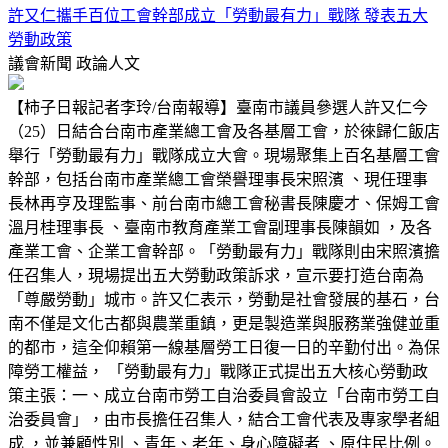
許又仁攜手百位工會幹部成立「勞動最有力」戰隊 發表五大
勞動政策
議會新聞
政論人文
【柿子日報記者李玲/台南報導】臺南市議員參選人許又仁今
（25）日結合台南市產業總工會及各基層工會，於徠歸仁飯店
舉行「勞動最有力」戰隊成立大會。現場聚集上百名基層工會
幹部，包括台南市產業總工會榮譽理事長宋照濱 、現任理事
長林再亨及理監事、前台南市總工會秘書長陳慶才、保姆工會
溫月桂理事長 、臺南市教育產業工會副理事長陳韻如 ，及各
產業工會、企業工會幹部。「勞動最有力」戰隊則由宋照濱擔
任召集人，現場提出五大勞動政策訴求，宣示要打造台南為
「尊嚴勞動」城市。許又仁表示，勞動是社會發展的基石，台
南不僅是文化古都與農業重鎮，更是製造業與服務業強健並重
的都市，這全仰賴第一線基層勞工日復一日的辛勤付出。為保
障勞工權益， 「勞動最有力」戰隊正式提出五大核心勞動政
策主張：一、成立台南市勞工自治委員會設立「台南市勞工自
治委員會」，由市長擔任召集人，結合工會代表及專家學者組
成 ，並兼顧性別 、青年、老年、身心障礙者 、原住民比例。