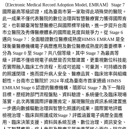
（Electronic Medical Record Adoption Model, EMRAM）Stage 7
國際最高等級認證，成為臺南市第一家取得此項殊榮的醫院。
此一成果不僅代表醫院的數位治理與智慧醫療實力獲得國際肯
定，也彰顯臺灣智慧醫療已與國際標竿接軌，進一步提升台南
市立醫院及秀傳醫療體系的國際能見度與競爭力。從 Stage 6
邁向 Stage 7：全面驗證數位醫療成熟度HIMSS EMRAM 是全
球衡量醫療機構電子病歷應用及數位醫療成熟度的重要標準，
分為 Stage 0 至 Stage 7 共八個等級，其中 Stage 7 為最高等
級。評鑑不僅檢視電子病歷是否完整建置，更重視數位科技能
否實際融入臨床工作流程，形成可追蹤、可量測、可持續改善
的照護閉環，進而提升病人安全、醫療品質、臨床效率與組織
韌性。台南市立醫院於 2024 年成為臺南市首家通過 HIMSS
EMRAM Stage 6 認證的醫療機構，隨即以 Stage 7 為下一階段
目標。歷經跨部門流程盤點、資料驗證、系統優化及臨床現場
落實，此次再獲國際評審團肯定，展現醫院由資訊系統建置進
一步邁向數據驅動治理與智慧化照護的成果。國際實地評鑑
檢視治理、臨床與照護成效Stage 7 評鑑涵蓋電子病歷全面應
用、臨床決策支援、資料與系統互通、數位治理、資訊安全、