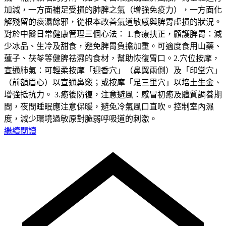
加減，一方面補足受損的肺脾之氣（增強免疫力），一方面化
解殘留的痰濕餘邪，從根本改善氣道敏感與脾胃虛損的狀況。
對於中醫日常健康管理三個心法： 1.食療扶正，顧護脾胃：減
少冰品、生冷及甜食，避免脾胃負擔加重。可適度食用山藥、
蓮子、茯苓等健脾祛濕的食材，幫助恢復胃口。2.穴位按摩，
宣通肺氣：可輕柔按摩「迎香穴」（鼻翼兩側）及「印堂穴」
（前額眉心）以宣通鼻竅；或按摩「足三里穴」以培土生金、
增強抵抗力。 3.癒後防復，注意避風：感冒初癒及體質調養期
間，夜間睡眠應注意保暖，避免冷氣風口直吹。控制室內濕
度，減少環境過敏原對脆弱呼吸道的刺激。
繼續閱讀