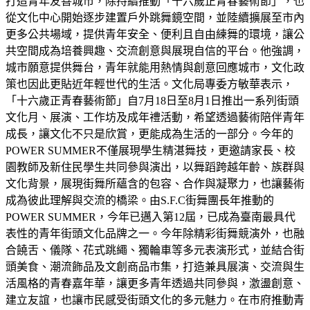
打造青年友善城市，除持續推動「十六歲正青春藝術節」，也
從文化中心開始逐步建置戶外跳舞鏡空間，並陸續擴展至市內
更多公共場域，提供青年安全、便利且自由練舞的環境，讓公
共空間成為培養興趣、交流創意與展現自信的平台。他強調，
城市願意提供舞台，青年就能用熱情與創意回應城市，文化政
策也因此更貼近年輕世代的生活。文化局專委方敏華表示，
「十六歲正青春藝術節」自7月18日至8月1日推出一系列街頭
文化月、展演、工作坊及成年禮活動，希望透過藝術陪伴青年
成長，讓文化不只是欣賞，更能成為生活的一部分。今年的
POWER SUMMER不僅展現學生精湛舞技，更邀請家長、校
園教師及新住民學生共同參與演出，以舞蹈跨越年齡、族群與
文化背景，展現街舞所蘊含的包容、合作與凝聚力，也讓藝術
成為彼此理解與交流的橋梁。由S.F.C街舞團長年推動的
POWER SUMMER，今年已邁入第12屆，已成為臺南最具代
表性的青年街頭文化品牌之一。今年除精彩街舞競演外，也融
合饒舌、儀隊、花式跳繩、獨輪車等多元表演形式，並結合街
頭美食、潮流飾品及文創商品市集，打造兼具展演、交流與生
活風格的青春嘉年華，讓更多青年透過共同參與，激盪創意、
建立友誼，也讓市民感受街頭文化的多元魅力。在市府推動青