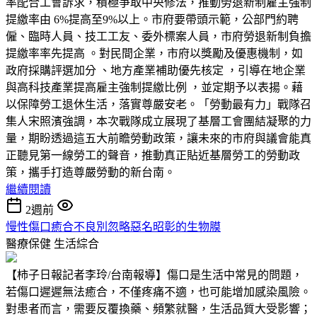
率配合工會訴求，積極爭取中央修法，推動勞退新制雇主強制
提繳率由 6%提高至9%以上。市府要帶頭示範，公部門約聘
僱、臨時人員、技工工友、委外標案人員，市府勞退新制負擔
提繳率率先提高 。對民間企業，市府以獎勵及優惠機制，如
政府採購評選加分 、地方產業補助優先核定 ，引導在地企業
與高科技產業提高雇主強制提繳比例 ，並定期予以表揚。藉
以保障勞工退休生活，落實尊嚴安老。「勞動最有力」戰隊召
集人宋照濱強調，本次戰隊成立展現了基層工會團結凝聚的力
量，期盼透過這五大前瞻勞動政策，讓未來的市府與議會能真
正聽見第一線勞工的聲音，推動真正貼近基層勞工的勞動政
策，攜手打造尊嚴勞動的新台南。
繼續閱讀
2週前
慢性傷口癒合不良別忽略惡名昭彰的生物膜
醫療保健
生活綜合
【柿子日報記者李玲/台南報導】傷口是生活中常見的問題，
若傷口遲遲無法癒合，不僅疼痛不適，也可能增加感染風險。
對患者而言，需要反覆換藥、頻繁就醫，生活品質大受影響；