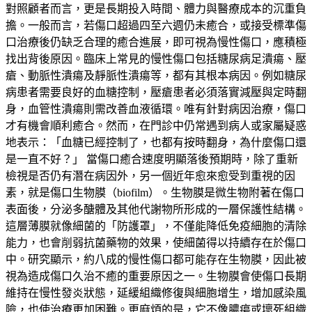
對照顧者而言，更是長期投入時間、體力與醫療成本的沉重負
擔。一般而言，若傷口超過四至六週仍未癒合，或接受標準傷
口治療後仍缺乏合理的癒合進展，即可視為慢性傷口，應積極
找出背後原因。臨床上常見的慢性傷口包括糖尿病足潰瘍、壓
瘡、動脈性潰瘍及靜脈性潰瘍等，都有其根本病因。例如糖尿
病患者需要良好的血糖控制，壓瘡患者必須落實減壓與定時翻
身，血管性潰瘍則需改善血液循環。唯有針對病因治療，傷口
才有機會順利癒合。然而，在門診中仍常遇到病人或家屬疑惑
地表示：「血糖已經控制了，也都有按時翻身，為什麼傷口還
是一直不好？」 當傷口癒合速度明顯落後預期時，除了重新
檢視是否仍有潛在病因外，另一個近年愈來愈受到重視的因
素，就是傷口生物膜（biofilm）。生物膜是微生物附著在傷口
表面後，分泌多醣體及其他代謝物所形成的一層保護性結構。
這層薄膜就像細菌的「防護罩」，不僅能降低免疫細胞的清除
能力，也會削弱抗菌藥物的效果，使細菌得以持續存在於傷口
中。研究顯示，約八成的慢性傷口都可能存在生物膜，因此被
視為造成傷口久治不癒的重要原因之一。生物膜會使傷口長期
維持在慢性發炎狀態，延緩組織修復與細胞增生，增加感染風
險，也使治療更加困難。更麻煩的是，它不像膿瘍或壞死組織