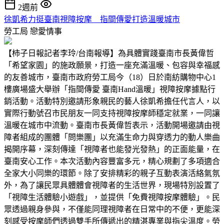
2週前
徐凱希力挺臺南視障按摩 指間傳愛打造溫暖城市
勞工局
戀愛情事
【柿子日報記者李玲/台南報導】為具體實踐臺南市長黃偉哲
「希望家園」的施政願景，打造一座充滿溫暖、包容與幸福感
的友善城市，臺南市政府勞工局今（18）日於南紡購物中心1
樓廣場盛大舉辦「指間傳愛 臺南Hand溫暖」視障按摩據點行
銷活動。活動特別邀請形象親民的藝人徐凱希擔任代言人，以
實際行動號召市民朋友一同支持視障按摩師穩定就業，一同讓
溫暖在城市中流動。臺南市長黃偉哲表示，活動開場邀請由視
障者組成的團體「問樂團」以充滿生命力與穿透力的動人樂曲
揭開序幕，深刻傳達「視障者也能發光發熱」的正面能量，在
臺南安心工作。本次活動內容豐富多元，精心規劃了多項適合
全家大小同樂的環節。除了安排精彩的親子互動表演活絡氣氛
外，為了讓民眾具體體會視障者的生活世界，現場特別設置了
「視障生活體驗小遊戲」，並提供「免費視障按摩體驗」。民
眾透過親身參與，不僅能同理視障者在日常中的不便，更能深
刻感受按摩師們透過雙手所傳遞出的精湛專業與指尖溫度。勞