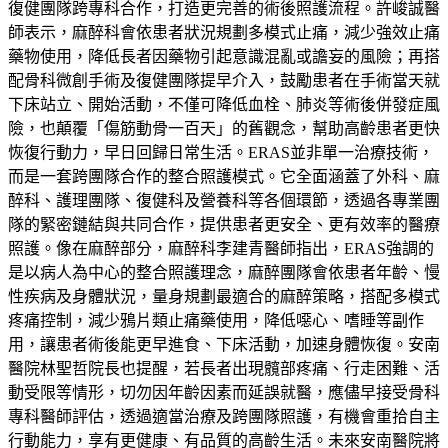
復健團隊跨專科合作，打造更完善的術後照護流程。許峻誠醫
師表示，麻醉科會依患者狀況規劃多模式止痛，減少強效止痛
藥物使用，降低長者因藥物引起意識混亂或譫妄的風險；再搭
配骨科微創手術及復健團隊提早介入，鼓勵患者在手術當天就
下床站立、開始活動，不僅可降低血栓、肺炎等術後併發症風
險，也顛覆「傷筋動骨一百天」的舊觀念，幫助高齡患者更快
恢復行動力，早日回歸日常生活。ERAS並非單一治療技術，
而是一套跨團隊合作的整合照護模式。它全面涵蓋了外科、麻
醉科、護理團隊、復健科及營養科等各個環節，透過各專業團
隊的緊密鏈結與共同合作，提供患者更安全、更有效率的醫療
照護。像在麻醉部分，麻醉科李建青醫師指出，ERAS強調的
是以病人為中心的整合照護理念，麻醉團隊會依患者年齡、慢
性疾病及身體狀況，量身規劃最適合的麻醉策略，搭配多模式
疼痛控制，減少鴉片類止痛藥使用，降低噁心、嗜睡等副作
用，讓患者術後能更早進食、下床活動，加速身體恢復。安南
醫院林聖哲院長也提醒，若長者出現髖部疼痛、行走困難、活
動受限等情形，切勿因年齡因素而延誤就醫，應儘早接受骨科
專科醫師評估，透過適當治療及跨團隊照護，有機會重拾自主
行動能力，享有更健康、有品質的高齡生活。未來安南醫院將