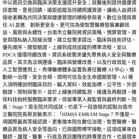
中以資訊交換與臨床決策支援提升安全；就醫後則提供健康資
訊查閱、意見回饋、遠距追蹤及持續照護資源，讓病人由資訊
接收者轉為共同決策與健康管理的積極參與者。數位治理與責
任 AI 並進 創新更安全、更可信為使智慧醫療發展兼顧效
益、風險與永續性，台南市立醫院將資訊策略、預算管理、資
安與隱私納入院級治理，建立從需求提出、臨床與技術評估、
優先順序、開發驗證、上線到成效追蹤的標準流程，並以
PDCA 循環持續改善。資訊系統需求優先聚焦病人安全與醫療
品質，其次為法規遵循、臨床與營運改善，以及行政效能。在
人工智慧應用上，秀傳醫療體系設置負責任醫療 AI 中心，推
動統一治理、安全合規、透明可信及全生命週期管理。AI 導
入須明確說明臨床目的、輸入資料、效能指標、公平性、外部
驗證、限制與警示，並於上線後持續監測、維護及再驗證，確
保科技始終服務臨床需求，保留專業人員監督與最終判斷。院
長：Stage 7 是全院共同成就，也是下一段旅程的起點台南市
立醫院院長蔡良敏表示：「HIMSS EMRAM Stage 7 不僅是一
項國際最高等級認證，更象徵本院在數位治理、智慧醫療、醫
療品質及病人安全等面向，已與國際標竿接軌。這項成果來自
醫師、護理、醫事、行政及資訊團隊的跨專業合作，也展現本