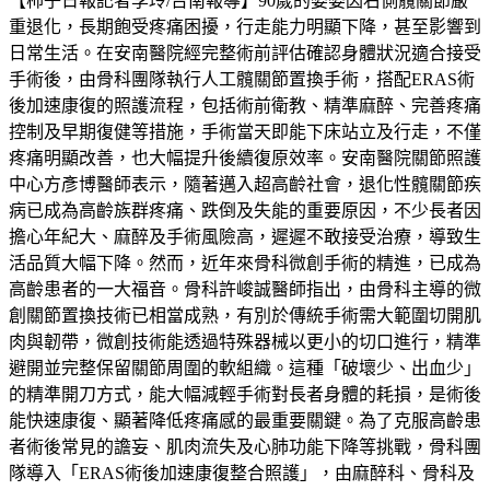
【柿子日報記者李玲/台南報導】90歲的婆婆因右側髖關節嚴
重退化，長期飽受疼痛困擾，行走能力明顯下降，甚至影響到
日常生活。在安南醫院經完整術前評估確認身體狀況適合接受
手術後，由骨科團隊執行人工髖關節置換手術，搭配ERAS術
後加速康復的照護流程，包括術前衛教、精準麻醉、完善疼痛
控制及早期復健等措施，手術當天即能下床站立及行走，不僅
疼痛明顯改善，也大幅提升後續復原效率。安南醫院關節照護
中心方彥博醫師表示，隨著邁入超高齡社會，退化性髖關節疾
病已成為高齡族群疼痛、跌倒及失能的重要原因，不少長者因
擔心年紀大、麻醉及手術風險高，遲遲不敢接受治療，導致生
活品質大幅下降。然而，近年來骨科微創手術的精進，已成為
高齡患者的一大福音。骨科許峻誠醫師指出，由骨科主導的微
創關節置換技術已相當成熟，有別於傳統手術需大範圍切開肌
肉與韌帶，微創技術能透過特殊器械以更小的切口進行，精準
避開並完整保留關節周圍的軟組織。這種「破壞少、出血少」
的精準開刀方式，能大幅減輕手術對長者身體的耗損，是術後
能快速康復、顯著降低疼痛感的最重要關鍵。為了克服高齡患
者術後常見的譫妄、肌肉流失及心肺功能下降等挑戰，骨科團
隊導入「ERAS術後加速康復整合照護」，由麻醉科、骨科及