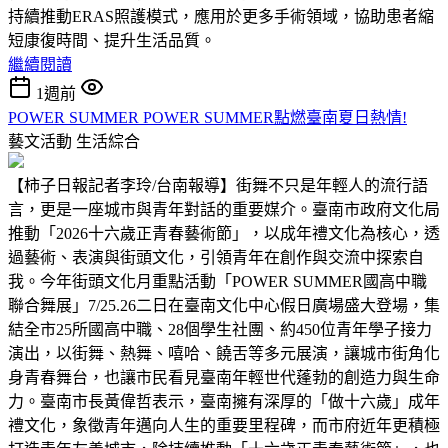
持續推動ERAS照護模式，應用於更多手術領域，協助患者縮
短康復時間、提升生活品質。
繼續閱讀
1週前
POWER SUMMER POWER SUMMER點燃臺南夏日熱情!
藝文活動
生活綜合
【柿子日報記者李玲/台南報導】街舞不只是年輕人的流行語
言，更是一座城市與青年對話的重要媒介。臺南市政府文化局
推動「2026十六歲正青春藝術節」，以成年禮文化為核心，透
過藝術、表演與街頭文化，引領青年在創作與交流中探索自
我。今年街頭文化月重點活動「POWER SUMMER國高中職
聯合舞展」7/25.26二日在臺南文化中心假日廣場盛大登場，集
結全市25所國高中職、28個學生社團、約450位青年學子接力
演出，以街舞、熱舞、嘻哈、饒舌等多元展演，讓城市街角化
身青春舞台，也讓市民看見臺南年輕世代蓬勃的創造力與生命
力。臺南市長黃偉哲表示，臺南擁有深厚的「做十六歲」成年
禮文化，象徵青年邁向人生的重要里程碑，而市府近年更積極