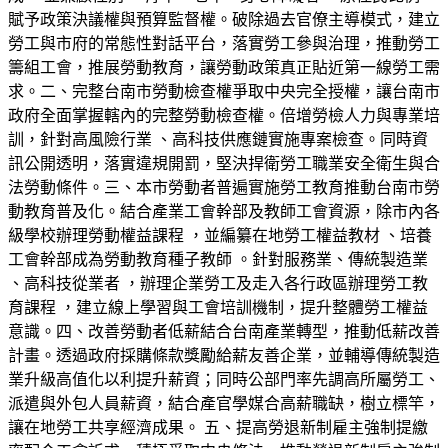
賦予政策決議權與預算監督權。破除過去官僚主導模式，建立
勞工與市府的常態性對話平台，落實勞工參與治理，推動勞工
籌組工會，推展勞動教育，讓勞動政策真正貼近第一線勞工需
求。二、完整台南市勞動檢查權爭取中央完全授權，讓台南市
政府全面掌握轄內的完整勞動檢查權。倍增勞檢人力與專業培
訓，針對高風險行業 、高科技供應鏈實施專案檢查。同時資
訊公開透明，落實違規開罰，堅決捍衛勞工職業安全衛生與合
法勞動條件。三、本市勞動者普遍實施勞工教育推動台南市勞
動教育普及化。結合產業工會幹部及教師工會資源，除市內各
級學校辦理勞動權益課程 ，並編纂在地勞工權益教材 、培養
工會幹部成為勞動教育種子教師 。針對服務業、傳統製造業
、高科技從業者 ，辦理企業勞工及走入各行政區辦理勞工教
育課程 ，建立線上學習與工會培訓機制，提升整體勞工權益
意識。四、改善勞動者低薪結合台南產業轉型，推動低薪改善
計畫。透過政府採購條款獎勵給薪友善企業，並輔導傳統製造
業升級高值化以利提升薪資；同時公部門率先調高所屬勞工、
派遣與外包人員薪資，結合產官學媒合高薪職缺，樹立標竿，
讓在地勞工共享經濟成果。 五、提高勞退新制雇主強制提繳