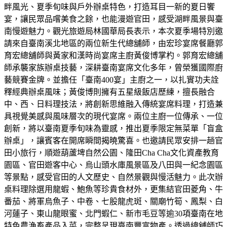
畔風光、夏季旬味與戶外辦桌特色，打造耳目一新的夏日饗
宴，讓民眾品嚐美食之餘，也能漫遊官田，感受湖畔風景與臺
南慢遊魅力。觀光旅遊局林國華局長表示，本次夏季場特別邀
請來自臺南溪北地區的兩位新生代總舖師，由宏珍宴席餐廳郭
育宏總舖師與黃家和漢時尚宴席主廚黃俊博掌杓。郭育宏總舖
師承襲家族辦桌技藝，深耕臺南宴席文化多年，曾榮獲國際廚
藝競賽金牌。並擔任「臺南400宴」主廚之一，以扎實功夫詮
釋經典辦桌風味；黃俊博則擁有五星級飯店歷練，擅長融合
中、西、日料理技法，將創新思維融入傳統宴席料理，打造兼
具視覺美感與風味層次的現代宴席。兩位主廚一位傳承、一位
創新，將以臺南夏季旬味為靈感，推出夏季限定無菜單「盲盒
辦桌」，讓賓客在開席瞬間揭曉驚喜。也邀請民眾安排一趟官
田小旅行，順遊葫蘆埤自然公園、隆田Cha Cha文化資產教育
園區、官田遊客中心、烏山頭水庫風景區及八田與一紀念園區
等景點，感受官田的人文歷史、自然景觀與慢活魅力。此次辦
桌料理除選用龍蝦、鮑魚等珍貴食材外，更集結官田菱角、牛
番茄、將軍烏魚子、中卷、七股龍虎斑、關廟竹筍、鳳梨、白
河蓮子、東山龍眼蜜、北門蝦仁、新市毛豆等逾30項臺南在地
特色農漁畜產品入菜，完整呈現臺南豐富物產。透過總舖師巧