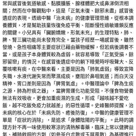
常與感冒後氣道敏感、黏膜腫脹、腺樣體肥大或鼻涕倒流相
關；然而在中醫觀點中，這是「正氣未復、餘邪未盡」感冒後
遺症的表現。透過中醫「治未病」的健康管理思維，從根本調
養體質，才是幫助孩童恢復免疫平衡、阻斷慢性過敏連鎖反應
的關鍵。小兒具有「臟腑嬌嫩，形氣未充」的生理特點，肺、
脾、腎三臟功能尚未發育完全。當孩子經歷一場感冒後，雖然
發燒、急性咽痛等主要症狀已藉由藥物緩解，但若病後調養不
當，或是孩子本身體質較為虛弱，就容易導致「正氣受損，餘
邪留戀」的情況。在感冒後遺症中的躺下睡覺時呼吸聲大、反
覆咳嗽有痰，在中醫來看，主要是因為「肺氣虛弱」導致宣降
失職，水液代謝失常而聚濕成痰，壅阻於鼻咽氣道；而白天沒
精神、胃口差則是因為「脾胃氣虛」。中醫理論中「脾為生痰
之源，肺為貯痰之器」，當脾胃運化功能受阻，不僅食物營養
無法有效吸收，更會加重痰濕的生成，形成「越咳越不愛吃
飯，越不吃飯免疫力就越差」的惡性循環。史峰醫師提醒，治
未病的核心在於「未病先防、癒後防復」。中醫的健康管理不
單是「症狀的消除」，是追求「身體陰陽的平衡」。此時的調
理方針不再一味使用較寒涼的清熱解毒藥，臨床上常以健脾益
氣、補肺斂咽的方劑（如參苓白朮散或玉屏風散）為基礎進行