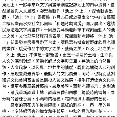
東池上，十餘年來以文字與畫筆細膩記錄池上的四季流轉、自
然風景與人文風貌，凝聚為新作「池上 池上」。配合新書出
版，「池上 池上」畫展將自7月25日起於臺南文化中心演藝廳
二樓及臺南水交社文化園區「和通蔣勳書房」同步展出，邀請
民眾透過文字與畫作，一同感受蔣勳老師筆下深刻而動人的池
上之美。文化部陳修程司長表示：感謝蔣勳老師將「池上 池
上」新書發表暨畫展帶至台南，讓民眾有機會近距離欣賞老師
的畫作，感受作品中的文字之美、藝術之美，以及土地之美。
「池上 池上」不僅是一部新書，更是一場關於土地、生命與
人文的深刻對話。蔣勳老師以文字與畫筆，將池上的自然景
致、人文風貌，以及與土地共生的情感，轉化為觸動人心的創
作，展現臺灣最真摯、最動人的文化風景。同時，也特別感謝
和通文化藝術基金會長期投入藝文推廣，攜手打造優質文化平
台，讓更多民眾親近藝術、感受美學。蔣勳老師表示：謝謝池
上，讓我重新認識土地，認識晨昏和四季。驚蟄時的雷聲，春
分時的苦楝香氣，小滿時的稻穗，霜降後滿山遍野的芒花-
⋯⋯盛夏的荷花與午後雷陣雨，豔紅的刺桐，一串一串的月
桃，七夕時銀河旁的織女和牛郎星，中秋的月光和桂花-⋯⋯