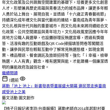
年文化政策及公共跳舞空間建置的基礎下，培養更多文化創意
人才，形塑兼具歷史底蘊與青春活力的城市品牌，讓更多年輕
人勇於站上舞台、展現自我，並透過「十六歲正青春藝術節」
持續深化成年禮文化與當代藝術的連結。臺南成為青年築夢、
文化扎根與世代共融的重要城市。而文化局未來將持續結合文
化政策、公共空間建設與青年培力。文化局政風室因應今年年
底地方公職人員選舉，也設攤辦理反賄選宣導，透過有獎徵
答、活潑有趣的互動遊戲及QR Code掃描填答問卷等闖關活
動，讓參與民眾在輕鬆互動中了解常見賄選態樣，如現金買
票、禮品贈送、餐會請託及旅遊招待等，強化「ｉ幸福，檢舉
賄選，人人有責」觀念，唯有選賢與能，才能建構一個廉潔透
明的廉能政府及誠信社會。
繼續閱讀
1週前
蔣勳「池上 池上」新書發表暨畫展盛大開幕 邀民眾走進臺南
感受池上之美
藝文活動
圖文創作
【柿子日報記者李玲/台南報導】蔣勳老師自2014年起駐村臺