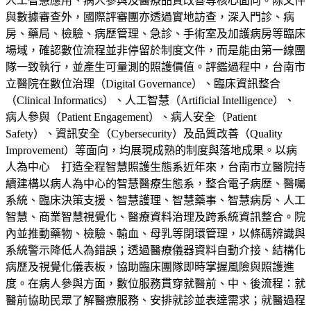
人工智慧應用、病人參與及醫療品質改善等核心面向。除文件
與數據審查外，國際評審團亦透過實地訪查，深入門診、病
房、藥局、檢驗、病歷管理、急診、手術室及加護病房等臨床
場域，確認數位流程並非停留於制度文件，而是能由第一線團
隊一致執行，並產生可量測的照護價值。評鑑過程中，台南市
立醫院在數位治理（Digital Governance）、臨床資訊整合
（Clinical Informatics）、人工智慧（Artificial Intelligence）、
病人參與（Patient Engagement）、病人安全（Patient
Safety）、資訊安全（Cybersecurity）及品質改善（Quality
Improvement）等面向，均展現成熟的制度與落地成果。以病
人為中心 打造全程智慧照護生態系近年來，台南市立醫院持
續建構以病人為中心的智慧醫療生態系，整合電子病歷、醫囑
系統、臨床決策支援、智慧護理、智慧藥事、智慧病房、人工
智慧、商業智慧視覺化、醫療資料治理及跨系統資訊整合。院
內並推動藥物、檢驗、輸血、母乳等閉環管理，以條碼辨識與
系統警示降低人為錯誤；透過醫療儀器資料自動介接、結構化
病歷及視覺化儀表板，協助臨床團隊即時掌握風險與照護進
度。在病人參與方面，數位服務貫穿就醫前、中、後流程：就
醫前協助民眾了解醫療服務、安排就診並表達需求；就醫過程