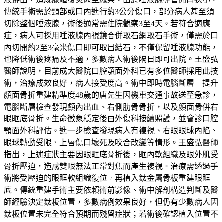
傳統手術需於頸部或口內進行約3公分傷口，部分病人甚至須
切除整個唾液腺，術後通常需住院觀察3至4天。若符合適應
症，病人可採用唾液腺內視鏡合併取石網取石手術，僅需於口
內切開約2至3毫米傷口即可取出結石，不僅保留唾液腺功能，
也降低術後疼痛及不適，多數病人術後隔日即可出院。王盛弘
醫師說明，目前成大醫院口腔顎面外科已有多位醫師採用此技
術，治療成效良好，病人接受度高。術中即時電腦斷層 提升
顏面骨折重建精準度48歲的唐先生因機車交通事故送至急診，
電腦斷層檢查發現顱內出血、右側肋骨骨折，以及顏面骨併右
眼眶底骨折。生命徵象穩定後由外傷科接續照護，並會診口腔
顎面外科評估。進一步檢查發現病人有複視、右眼眼球內陷、
眼球轉動受限、上唇傷口壞死及咬合改變等情形。王盛弘醫師
指出，上述症狀主要因眼眶底骨折後，眶內軟組織及眼外肌受
骨折壓迫，造成雙眼無法正常對焦而產生複視。治療需透過手
術將受壓迫的眼眶軟組織復位，再植入鈦金屬骨板重建眼眶
底。傳統重建手術主要依賴術前影像、術中解剖構造判斷及醫
師經驗決定鈦板位置，多數病例效果良好，但仍有少數病人因
鈦板位置未完全符合預期而殘留症狀；若術後確認植入位置不