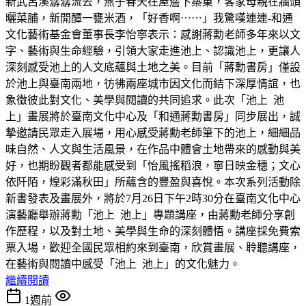
新武呂溪潺潺流去，燕子春天在屋簷下築巢，客家母親在牆頭
曬菜脯，新開醰一甕米酒，「好香啊⋯⋯」我驚嘆連連-和通
文化藝術基金會董事長李怡寧表示：感謝蔣勳老師多年來以文
字、藝術與生命經驗，引領大家走進池上、認識池上，更讓人
深刻感受池上的人文底蘊與土地之美。目前「蔣勳書房」僅設
於池上與臺南兩地，彷彿兩座城市因文化而結下深厚情誼，也
象徵彼此對文化、美學與閱讀的共同追求。此次「池上 池
上」畫展將於臺南文化中心及「和通蔣勳書房」同步展出，誠
摯邀請民眾走入展場，用心感受蔣勳老師筆下的池上，細細品
味自然、人文與生活風景，在作品中體會土地帶來的感動與美
好，也期盼觀者都能感受到「怡風搖稻浪，寧日映金穗；文心
依阡陌，煌彩滿秋田」所蘊含的豐盈與喜悅。本次系列活動除
新書發表及畫展外，將於7月26日下午2時30分在臺南文化中心
演藝廳舉辦蔣勳「池上 池上」專題講座，由蔣勳老師分享創
作歷程，以及對土地、美學與生命的深刻體悟。講座採免費索
票入場，歡迎全國民眾相約來到臺南，欣賞畫展、聆聽講座，
在藝術與閱讀中感受「池上 池上」的文化魅力。
繼續閱讀
1週前