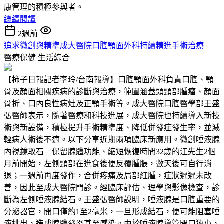
康管理的積極參與者。
繼續閱讀
2週前
追求微創與精準成大醫院口腔顎面外科持續精進手術治療
醫療保健
生活綜合
【柿子日報記者李玲/台南報導】口腔顎面外科負責口腔、顎
骨及顏面相關疾病的診斷與治療，範圍涵蓋頭頸部腫瘤、顏面
骨折、口內良性病灶及正顎手術等。成大醫院口腔醫學部王盛
弘醫師表示，隨著醫療和科技進展，成大醫院也持續導入新技
術與新設備，積極提升手術精準度、降低併發症發生率，並減
輕病人術後不適。以下分享近期兩項臨床新應用。微創唾液腺
內視鏡取石 保留腺體功能、縮短恢復時間32歲的江先生2個
月前開始，左側頸部在進食後便反覆腫脹，數天後可自行消
退；一週前再度發作，合併疼痛及局部紅腫，症狀遲遲未改
善，因此至成大醫院門診。經臨床評估、理學與影像檢查，診
斷為左側唾液腺結石。王盛弘醫師說明，唾液腺是口腔重要的
分泌器官，開口僅約1至2毫米，一旦形成結石，便可能阻塞唾
液排出，造成腺體發炎甚至感染。由於唾液腺導管開口狹小，