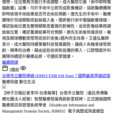
理想，往往需再次進行手術調整。成大醫院引進「術中即時電
腦斷層」設備，可於手術中立即完成影像確認，協助醫療團隊
即時檢視手術結果是否符合術前規劃。唐先生的手術中，醫療
團隊於完成眼眶底鈦板植入後，隨即進行術中電腦斷層掃描，
確認鈦板位置及雙側眼眶底重建的對稱性，並依影像結果微調
鈦板位置，確認重建結果符合預期。唐先生術後恢復良好，複
視及眼球轉動受限等症狀於術後2週內完全改善。王盛弘醫師
表示，成大醫院持續掌握科技發展趨勢，讓病人有機會接受微
創、精準的治療，藉由這些技術和設備的導入，口腔顎面外科
團隊持續提升醫療品質，守護民眾健康。
繼續閱讀
2週前
台南市立醫院通過 HIMSS EMRAM Stage 7 國際最高等級認證
醫療保健
數位生活
【柿子日報記者李玲/台南報導】台南市立醫院（委託秀傳醫
療社團法人經營）智慧醫療發展再創新里程碑，正式通過國際
醫療資訊與管理系統學會（Healthcare Information and
Management Systems Society, HIMSS）電子病歷成熟度模型