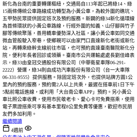
新化為台南的重要轉運樞紐，交通局自113年起已將綠14、綠
15兩條傳統公車路線成功轉型為小黃公車，為較外圍的礁坑、
五甲勢民眾提供固定班次及預約服務。新闢的綠34新化循環線
為首條環狀的小黃公車路線，行經外圍的知義、山仔腳與竹子
腳等傳統聚落，善用轎車優勢深入社區，讓小黃公車如同交通
微血管般駛入窄巷，使鄉親可以由家門口直達新化老街或新化
站，再轉乘綠幹支線前往市區，也可預約直達臺南醫院新化分
院，便利年長者回診或領藥。臺南市公共運輸處處長劉佳峰表
示，綠33由皇冠交通股份有限公司（中華衛星車隊06-291-
2222）營運，綠34則由成功汽車股份有限公司（台一大車隊
06-331-9555）提供服務。除固定班次外，也提供站牌方圓1公
里內的預約服務，預約需2人以上共乘，最遲在搭車前1日下午
5點前電話進線，或利用「大台南公車APP」預約。另小黃公
車比照公車收費，使用市民敬老卡、愛心卡可免費搭乘，使用
電子票證搭乘可享有基本里程8公里免費等優惠，歡迎市民朋
友們多加利用。
繼續閱讀
4週前