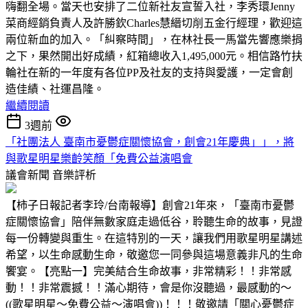
嗨翻全場。當天也安排了二位新社友宣誓入社，李秀環Jenny
菜商經銷負責人及許勝欽Charles慧縉切削五金行經理，歡迎這
兩位新血的加入。「糾察時間」，在林社長一馬當先響應樂捐
之下，果然開出好成績，紅箱總收入1,495,000元。相信路竹扶
輪社在新的一年度有各位PP及社友的支持與愛護，一定會創
造佳績、社運昌隆。
繼續閱讀
3週前
「社團法人 臺南市憂鬱症關懷協會，創會21年慶典」」，將
與歌星明星樂齡笑顏「免費公益演唱會
議會新聞
音樂評析
【柿子日報記者李玲/台南報導】創會21年來，「臺南市憂鬱
症關懷協會」陪伴無數家庭走過低谷，聆聽生命的故事，見證
每一份轉變與重生。在這特別的一天，讓我們用歌星明星講述
希望，以生命感動生命，敬邀您一同參與這場意義非凡的生命
饗宴。【亮點一】完美結合生命故事，非常精彩！！非常感
動！！非常震撼！！滿心期待，會是你沒聽過，最感動的～
((歌星明星～免費公益～演唱會))！！！敬邀請「關心憂鬱症