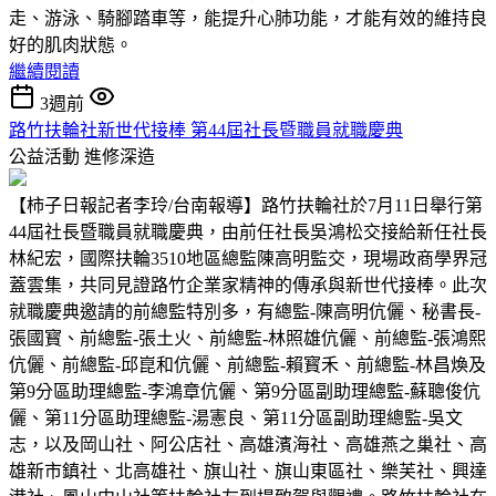
走、游泳、騎腳踏車等，能提升心肺功能，才能有效的維持良
好的肌肉狀態。
繼續閱讀
3週前
路竹扶輪社新世代接棒 第44屆社長暨職員就職慶典
公益活動
進修深造
【柿子日報記者李玲/台南報導】路竹扶輪社於7月11日舉行第
44屆社長暨職員就職慶典，由前任社長吳鴻松交接給新任社長
林紀宏，國際扶輪3510地區總監陳高明監交，現場政商學界冠
蓋雲集，共同見證路竹企業家精神的傳承與新世代接棒。此次
就職慶典邀請的前總監特別多，有總監-陳高明伉儷、秘書長-
張國寳、前總監-張土火、前總監-林照雄伉儷、前總監-張鴻熙
伉儷、前總監-邱崑和伉儷、前總監-賴寳禾、前總監-林昌煥及
第9分區助理總監-李鴻章伉儷、第9分區副助理總監-蘇聰俊伉
儷、第11分區助理總監-湯憲良、第11分區副助理總監-吳文
志，以及岡山社、阿公店社、高雄濱海社、高雄燕之巢社、高
雄新市鎮社、北高雄社、旗山社、旗山東區社、樂芙社、興達