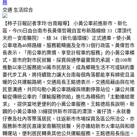
務
交通
生活綜合
【柿子日報記者李玲/台南報導】 小黃公車前進新市、新化
區，今(9)日由台南市長黃偉哲親自宣布新路線綠 33（潭頂代
天府－安南醫院）、綠 34（新化循環線）正式通車，使小黃
公車增為46條路線，服務範疇遍及全市31個行政區。黃偉哲市
長表示，「用公車的票價、享受計程車的服務」的小黃公車模
式，是市府對市民就醫、採買與通學最實質的承諾，自108年
推動以來已服務逾50萬市民朋友，成為鄉親生活不可或缺的重
要代步工具，將持續致力讓大台南每個角落都能享有綿密且溫
暖的公共運輸路網。交通局長王銘德表示，交通局藉由與在地
民意溝通，共同勾勒小黃公車路線與規劃停靠站位，讓公共運
輸從傳統公車的「運輸服務供給」進化為積極的「主動連結需
求」，提供當地更便利的小黃公車服務。王銘德局長說明，新
闢的小黃公車綠 33線提供新市郊區的潭頂、崙仔頂、永就番
仔寮及社內等聚落居民，往返新市市場採買及區公所洽公，亦
服務新市居民直達安南醫院就醫，另亦連結新市火車站與和順
轉運站，便利居民轉乘其他公共運輸服務。王銘德局長指出，