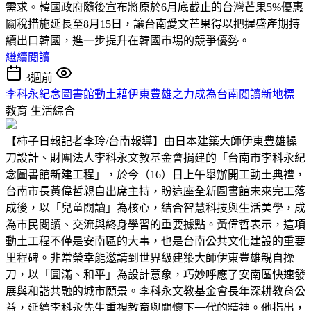
需求。韓國政府隨後宣布將原於6月底截止的台灣芒果5%優惠
關稅措施延長至8月15日，讓台南愛文芒果得以把握盛產期持
續出口韓國，進一步提升在韓國市場的競爭優勢。
繼續閱讀
3週前
李科永紀念圖書館動土藉伊東豊雄之力成為台南閱讀新地標
教育
生活綜合
【柿子日報記者李玲/台南報導】由日本建築大師伊東豊雄操
刀設計、財團法人李科永文教基金會捐建的「台南市李科永紀
念圖書館新建工程」，於今（16）日上午舉辦開工動土典禮，
台南市長黃偉哲親自出席主持，盼這座全新圖書館未來完工落
成後，以「兒童閱讀」為核心，結合智慧科技與生活美學，成
為市民閱讀、交流與終身學習的重要據點。黃偉哲表示，這項
動土工程不僅是安南區的大事，也是台南公共文化建設的重要
里程碑。非常榮幸能邀請到世界級建築大師伊東豊雄親自操
刀，以「圓滿、和平」為設計意象，巧妙呼應了安南區快速發
展與和諧共融的城市願景。李科永文教基金會長年深耕教育公
益，延續李科永先生重視教育與關懷下一代的精神。他指出，