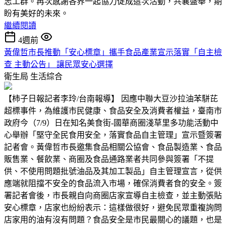
志工群。再次感謝各界一起協力促成這次活動，共襄盛舉，期
盼有美好的未來。
繼續閱讀
4週前
黃偉哲市長推動「安心標章」攜手食品產業宣示落實「自主檢
查 主動公告」 讓民眾安心選擇
衛生局
生活綜合
【柿子日報記者李玲/台南報導】 因應中聯大豆沙拉油苯駢芘
超標事件，為維護市民健康、食品安全及消費者權益，臺南市
政府今（7/9）日在知名美食街-國華商圈淺草里多功能活動中
心舉辦「堅守全民食用安全，落實食品自主管理」宣示暨簽署
記者會。黃偉哲市長邀集食品相關公協會、食品製造業、食品
販售業、餐飲業、商圈及食品通路業者共同參與簽署「不提
供、不使用問題批號油品及其加工製品」自主管理宣言，從供
應端就阻擋不安全的食品流入市場，確保消費者食的安全。簽
署記者會後，市長親自向商圈店家宣導自主檢查，並主動張貼
安心標章，店家也紛紛表示：這樣做很好，避免民眾重複詢問
店家用的油有沒有問題？食品安全是市民最關心的議題，也是