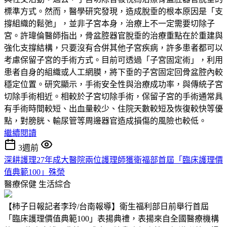
標準方式。然而，醫學研究發現，造成脫垂的根本原因是「支
撐組織的鬆弛」，並非子宮本身，治療上不一定需要切除子
宮。許瑋倫醫師指出，骨盆腔器官脫垂的治療重點在於重建與
強化支撐結構，只要沒有合併其他子宮疾病，許多患者都可以
考慮保留子宮的手術方式。目前可透過「子宮固定術」，利用
患者自身的組織或人工網膜，將下垂的子宮固定回骨盆腔內較
穩定位置。研究顯示，手術安全性與治療成功率，與傳統子宮
切除手術相近。相較於子宮切除手術，保留子宮的手術通常具
有手術時間較短、出血量較少、住院天數較短及恢復較快等優
點，對膀胱、輸尿管等周邊器官造成損傷的風險也較低。
繼續閱讀
3週前
深耕護理27年成大醫院兩位護理師獲衛福部首屆「臨床護理價
值典範100」殊榮
醫療保健
生活綜合
【柿子日報記者李玲/台南報導】衛生福利部日前舉行首屆
「臨床護理價值典範100」表揚典禮，表揚來自全國醫療機構