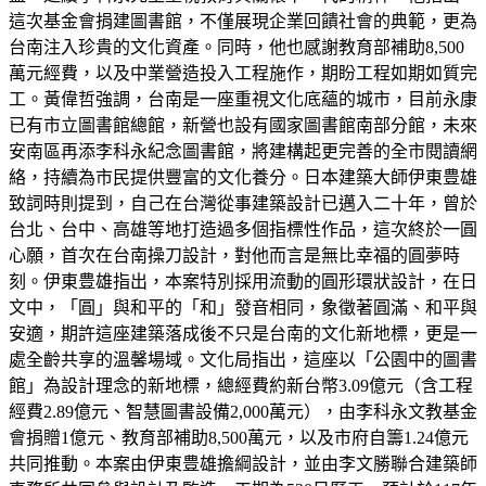
這次基金會捐建圖書館，不僅展現企業回饋社會的典範，更為
台南注入珍貴的文化資產。同時，他也感謝教育部補助8,500
萬元經費，以及中業營造投入工程施作，期盼工程如期如質完
工。黃偉哲強調，台南是一座重視文化底蘊的城市，目前永康
已有市立圖書館總館，新營也設有國家圖書館南部分館，未來
安南區再添李科永紀念圖書館，將建構起更完善的全市閱讀網
絡，持續為市民提供豐富的文化養分。日本建築大師伊東豊雄
致詞時則提到，自己在台灣從事建築設計已邁入二十年，曾於
台北、台中、高雄等地打造過多個指標性作品，這次終於一圓
心願，首次在台南操刀設計，對他而言是無比幸福的圓夢時
刻。伊東豊雄指出，本案特別採用流動的圓形環狀設計，在日
文中，「圓」與和平的「和」發音相同，象徵著圓滿、和平與
安適，期許這座建築落成後不只是台南的文化新地標，更是一
處全齡共享的溫馨場域。文化局指出，這座以「公園中的圖書
館」為設計理念的新地標，總經費約新台幣3.09億元（含工程
經費2.89億元、智慧圖書設備2,000萬元），由李科永文教基金
會捐贈1億元、教育部補助8,500萬元，以及市府自籌1.24億元
共同推動。本案由伊東豊雄擔綱設計，並由李文勝聯合建築師