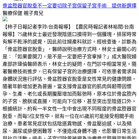
骨盆腔器官脫垂不一定要切除子宮保留子宮手術 提供新選擇
醫療保健
親子育兒
【柿子日報記者李玲/台南報導】【農民時報記者林裕閎/台南
報導】75歲林女士最近發現陰道口摸得到一個腫塊，排尿時常
有解不乾淨的感覺，因此前往婦產科就診。經檢查後，診斷為
「骨盆腔器官脫垂」，醫師說明治療方式時，林女士最關心的
是：「如果要開刀，是不是一定要把子宮拿掉？」成大醫院婦
產部許瑋倫醫師表示，林女士的疑問，在門診中相當常見。隨
著醫療技術進步，已有保留子宮的治療選擇，可依患者需求與
身體狀況進行評估。骨盆腔器官脫垂是女性常見的健康問題，
隨著年齡增加更為普遍。當支撐骨盆器官的肌肉與韌帶因懷
孕、生產、老化或長期腹壓增加而鬆弛時，原本位於骨盆腔內
的子宮、膀胱或直腸，可能向下位移，甚至突出至陰道口外。
根據統計，約有一半女性一生中會出現不同程度的骨盆腔器官
脫垂，而每5位女性中，就有一位在85歲前可能接受相關手術
治療。患者常見症狀包括陰道異物感、骨盆壓迫感，以及頻
尿、漏尿或排便困難等，不僅造成身體不適，也影響日常生活
與社交活動。過去，子宮切除曾被視為治療骨盆腔器官脫垂的