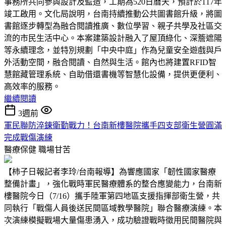
事務所共同參與設計及監造，工期為520日曆天，預計於117年
竣工啟用。文化局說明，台南持續推動公共圖書館升級，將圖
書館逐步轉型為融合閱讀推廣、數位學習、親子共學及社區交
流的市民生活中心。本案建築設計融入了屋頂綠化、深簷遮陽
等永續理念，並特別規劃「中央中庭」作為兒童安全遊戲與戶
外活動空間，融合閱讀、自然與生活。館內也將建置RFID智
慧館藏管理系統、自助借還書機等智慧化設備，提供更便利、
高效率的服務。
繼續閱讀
3週前
軍民聯防淬鍊衛勤戰力！台南新樓醫院攜手四支部衛生營圓滿
完成戰傷演練
醫療保健
職場甘苦
【柿子日報記者李玲/台南報導】為響應國家「韌性國家醫療
整備計畫」，強化戰時軍民醫療體系的整合應變能力，台南新
樓醫院今日（7/16）攜手陸軍第四地區支援指揮部衛生營，共
同執行「戰傷人員後送民間區域教學醫院」聯合醫療演練。本
次演練模擬戰場大量傷患湧入，成功驗證戰時徵用民間醫院與