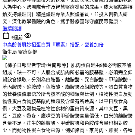
人為中心、跨團隊合作及智慧醫療發展的成果。成大醫院將持
續支持護理同仁精進護理專業與照護品質，並投入創新與研
究，深化教學醫院的角色，攜手醫療團隊守護民眾健康。
繼續閱讀
3週前
中高齡養肌妙招蛋白質『葷素』搭配，營養加倍
衛生局
醫療保健
【柿子日報記者李玲/台南報導】肌肉蛋白是由9種必需胺基酸
組成，缺一不可，人體合成肌肉所必需的胺基酸，必須完全仰
賴飲食攝取，分別為白胺酸、離胺酸、異白胺酸、甲硫胺酸、
苯丙胺酸、蘇胺酸、色胺酸、纈胺酸及組胺酸等。蛋白質食物
的營養價值取決於所含胺基酸的種類與比例，植物性蛋白及動
物性蛋白食物胺基酸的種類及含量有所差異。以平日飲食為
例，大豆及穀物是植物性食材的蛋白質來源，其中大豆、黑
豆、豆腐、黎麥、鷹嘴豆的甲硫胺酸含量偏低，白米的離胺酸
含量不足，花生的離胺酸、甲硫胺酸和色胺酸含量也相對較
少。而動物性蛋白食物來源，例如豬肉、家禽肉、雞蛋、各種