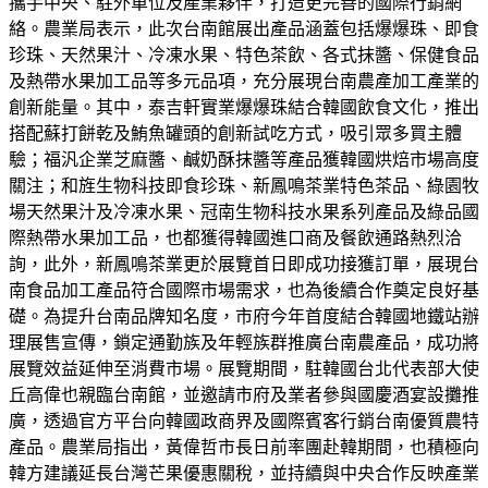
攜手中央、駐外單位及產業夥伴，打造更完善的國際行銷網
絡。農業局表示，此次台南館展出產品涵蓋包括爆爆珠、即食
珍珠、天然果汁、冷凍水果、特色茶飲、各式抹醬、保健食品
及熱帶水果加工品等多元品項，充分展現台南農產加工產業的
創新能量。其中，泰吉軒實業爆爆珠結合韓國飲食文化，推出
搭配蘇打餅乾及鮪魚罐頭的創新試吃方式，吸引眾多買主體
驗；福汎企業芝麻醬、鹹奶酥抹醬等產品獲韓國烘焙市場高度
關注；和旌生物科技即食珍珠、新鳳鳴茶業特色茶品、綠園牧
場天然果汁及冷凍水果、冠南生物科技水果系列產品及綠品國
際熱帶水果加工品，也都獲得韓國進口商及餐飲通路熱烈洽
詢，此外，新鳳鳴茶業更於展覽首日即成功接獲訂單，展現台
南食品加工產品符合國際市場需求，也為後續合作奠定良好基
礎。為提升台南品牌知名度，市府今年首度結合韓國地鐵站辦
理展售宣傳，鎖定通勤族及年輕族群推廣台南農產品，成功將
展覽效益延伸至消費市場。展覽期間，駐韓國台北代表部大使
丘高偉也親臨台南館，並邀請市府及業者參與國慶酒宴設攤推
廣，透過官方平台向韓國政商界及國際賓客行銷台南優質農特
產品。農業局指出，黃偉哲市長日前率團赴韓期間，也積極向
韓方建議延長台灣芒果優惠關稅，並持續與中央合作反映產業