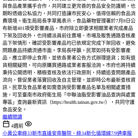
與食品產業攜手合作，共同建立更完善的食品安全防護網，也
期盼透過公私協力，共同打造讓市民安心、值得信賴的食品消
費環境。衛生局局長李翠鳳表示，食品藥物管理署於7月8日公
布新增401項受影響產品，市府除立即要求相關業者完成產品
下架及回收外，也持續派員前往賣場、市場及販售通路查核產
品下架情形，確認受影響產品均已依規定完成下架回收，避免
問題產品持續流通市面。李局長呼籲，民眾如持有受影響產
品，應立即停止食用，並依各業者公告方式辦理退貨；如有退
貨相關疑問，可向原購買通路或業者客服洽詢。市府也將持續
秉持公開透明、積極查核及依法行政原則，持續追查問題產品
流向，督促業者落實回收及自主管理，並即時公布最新查核資
訊，民眾及食品業者如需查詢受影響產品名單及相關處置措
施，可至臺南市政府衛生局「中聯油脂受影響油品查詢與處置
專區」查詢最新資訊（https://health.tainan.gov.tw/），共同守護
食品安全。
繼續閱讀
4週前
小黃公車綠33新市直達安南醫院、綠34新化循環線7/9通車服