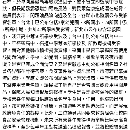
石棉、菸草同屬最高等級致癌因子，雖不會立即造成中毒症
狀，但長期暴露恐增加罹癌風險，對民眾健康造成潛在威脅。
議員們表示，問題油品流向遍及全台，各縣市也陸續公布受影
響名單。台北市已公布包括3家幼兒園、8所國小、24所國中及
7所高中職，共計42所學校受影響；新北市公布包含忠義國
小、淡江高中等50所學校受波及；台中市則公布包括台中一
中、華盛頓高中、衛道中學等39所學校及1所教育機構受影
響。面對其他縣市積極揭露資訊，臺南市是否已掌握所有使用
該問題油品之學校、幼兒園、團膳業者、餐飲業者及夜市攤
販？是否已完成全面清查？又是否願意主動公布相關名單？社
會各界都在等待答案。食安事件最怕資訊黑箱。市府若已掌握
流向資料，就應立即公布問題油品上游製造商、中游供應商及
下游使用業者名單，讓民眾了解自己是否曾購買或食用相關產
品，保障人民知情權及選擇權。學生是最需要被保護的族群，
學校營養午餐每日供應數萬名學生食用，任何一個環節出問
題，都可能影響孩子健康。資訊透明不是製造恐慌，而是展現
政府負責任的態度。此外，三位議員共同要求教育局強化校園
食品安全管理機制，未來所有營養午餐得標廠商應比照更高食
安標準，至少每半年主動提送油品檢驗報告，並將檢驗結果送