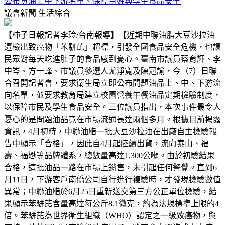
公布毒油上中下游名單、保障百姓與學生食品安全
議會新聞
生活綜合
【柿子日報記者李玲/台南報導】【近期中聯油脂大豆沙拉油
遭檢出致癌物「苯駢芘」超標，引發全國食品安全危機，也讓
民眾對每天吃進肚子的食品感到憂心。臺南市議員蔡育輝、李
中岑、方一峰、市議員參選人尤淨寬及陳冠諭，今（7）日聯
合召開記者會，要求衛生局立即公布問題油品上、中、下游流
向名單，並要求教育局建立校園營養午餐油品定期檢驗制度，
以保障市民及學生食品安全。三位議員指出，本次事件最令人
憂心的是問題油品竟在市場流通長達兩個多月。根據目前揭露
資訊，4月初時，中聯油脂一批大豆沙拉油在出廠自主檢驗報
告中顯示「合格」，因此自4月起陸續出貨，流向泰山、福
壽、福懋等品牌體系，總數量高達1,300公噸。由於初驗結果
合格，這批油品一路在市場上銷售，未引起任何警覺。直到6
月11日，下游客戶南僑公司自行進行複驗時，才發現檢驗數值
異常；中聯油脂於6月25日重新送交第三方公正單位檢驗，結
果顯示苯駢芘含量高達每公斤8.1微克，約為法規標準上限的4
倍。苯駢芘為世界衛生組織（WHO）認定之一級致癌物，與