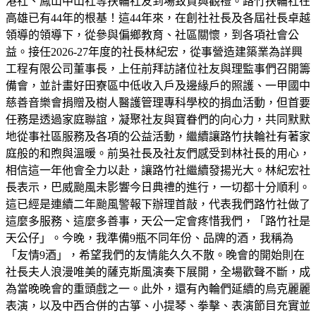
港社、鳳山中山社等扶輪社友到場致賀與觀禮。路竹扶輪社在
高雄已有44年的根基！這44年來，在創社社長及各屆社長卓越
領導的領導下，從參與偏鄉教育、社區關懷，到各項社會公
益。接任2026-27年度的社長林紀宏，從事營造建築業為詳興
工程有限公司董事長，上任前拜訪諸位社友與理監事們召開籌
備會，並計畫好田寮區中低收入戶及邊緣戶的照護、一甲國中
慈善音樂會捐贈及樹人醫護管理專科學校的捐血活動，但首要
任務是透過家庭聯誼，凝聚社友與寶眷們的向心力，共同默默
地從事社區服務及各項的公益活動，繼續讓路竹扶輪社有著家
庭般的和煦與溫暖。前吳社長及社友們感受到林社長的用心，
相信這一年他會全力以赴，讓路竹社繼續發揚光大。林紀宏社
長表示，巴威颱風未影響今日典禮的進行，一切都十分順利。
這已經是連續二年颱風警報下辦理首敲，代表我們路竹社做了
這麼多服務、這麼多善事，天公一定會疼惜我們，「路竹社是
天公仔」。今晚，我準備9瓶不同年份、品牌的酒，我稱為
「友情9酒」，希望我們的友情能久久不散。晚會的開始則在
社長夫人浪漫唯美的薩克斯風演奏下展開，全場歡聲不斷，成
為當晚晚會的重頭戲之一。此外，還有內輪們延續的烏克麗麗
表演，以及中西合併的古箏、小提琴、拳擊、表演節目充實並