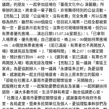
議題」的朋友，一起參加這場在『臺南文化中心 演藝廳』所
舉辦的演出。將會是一輩子難忘，非常難得特別的公益活動。
【亮點二】因是「公益場次，沒有收費」完全免費，所以反應
極為熱烈，雖然有1800個座位，但目前入場票，已經全都被索
取一空，憂協表示若有空位，沒票也可現場排隊進場，但仍以
有票者優先進場……演出日期115.07.24(星期五)：1.「已拿到
入場票者，優先進場」自己選座位，晚上06：00開始持票進場
~06：40開放無票者進場，《若已滿座，有票者也不再開放入
場》敬請見諒及理解 。2.「開場時間」：晚上07：01確定開
始，預計進行到09：40分 。3.《遲到者，若已滿座，有票也不
再開放入場》敬請見諒及理解。【亮點三】藍一議員「東區王
家貞」為憂協創辦人，綠一議員「永康區朱正軒」為憂協理
事，感謝能夠一起主持這場盛會，政治上原本對立的藍綠，
「卻能在社團法人臺南市憂鬱症關懷協會 ，另類融合」，一
起服務社會大眾，一起幫助憂鬱症病友及家屬，一起照顧扶持
弱勢 ，讓大多數市民，生活平靜有希望，融合協調更心安。
「 社團法人臺南市憂鬱症關懷協會 」感謝臺南市政府市長
室、各局處室，暨衆多民間單位及個人，憂協理監事幹部們及