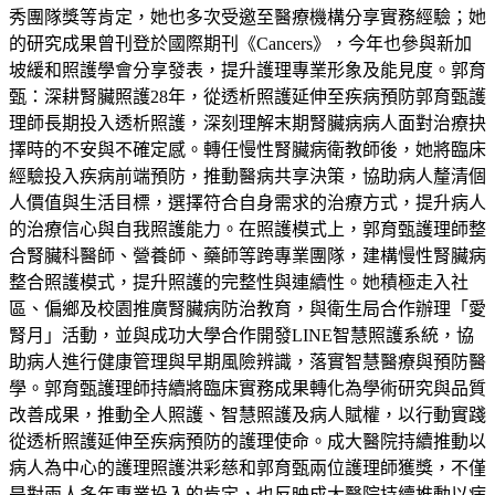
秀團隊獎等肯定，她也多次受邀至醫療機構分享實務經驗；她
的研究成果曾刊登於國際期刊《Cancers》，今年也參與新加
坡緩和照護學會分享發表，提升護理專業形象及能見度。郭育
甄：深耕腎臟照護28年，從透析照護延伸至疾病預防郭育甄護
理師長期投入透析照護，深刻理解末期腎臟病病人面對治療抉
擇時的不安與不確定感。轉任慢性腎臟病衛教師後，她將臨床
經驗投入疾病前端預防，推動醫病共享決策，協助病人釐清個
人價值與生活目標，選擇符合自身需求的治療方式，提升病人
的治療信心與自我照護能力。在照護模式上，郭育甄護理師整
合腎臟科醫師、營養師、藥師等跨專業團隊，建構慢性腎臟病
整合照護模式，提升照護的完整性與連續性。她積極走入社
區、偏鄉及校園推廣腎臟病防治教育，與衛生局合作辦理「愛
腎月」活動，並與成功大學合作開發LINE智慧照護系統，協
助病人進行健康管理與早期風險辨識，落實智慧醫療與預防醫
學。郭育甄護理師持續將臨床實務成果轉化為學術研究與品質
改善成果，推動全人照護、智慧照護及病人賦權，以行動實踐
從透析照護延伸至疾病預防的護理使命。成大醫院持續推動以
病人為中心的護理照護洪彩慈和郭育甄兩位護理師獲獎，不僅
是對兩人多年專業投入的肯定，也反映成大醫院持續推動以病