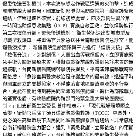
傷患後送管制機制。本次演練想定作戰區遭遇敵火砲擊，造成
部隊前線大量傷患，國軍衛勤部隊與民間醫院第一線醫護緊密
鏈結，流程迅速且確實：前線初步處置： 四支部衛生營於第
一時間協助傷患收集點（CCP）實施自救互救，並依傷勢進行
第二次檢傷分類。緊急後送機制： 衛生營迅速出動城市型及
野戰型救護車，將重傷官兵緊急送往台南新樓醫院急診室。關
鍵醫療接手： 新樓醫院急診團隊與軍方進行「傷情交接」與
「檢傷分流」，針對創傷、大量出血等戰傷個案，立即實施緊
急手術與關鍵醫療處置，模擬實戰從前線救護到急診處置的無
縫接軌。台南新樓醫院劉啓擧院長提及，平時演練構築戰時堅
實後盾，「急診室與醫療救治是守護生命的最前線。透過平時
與國軍建立的支援協定，不僅能落實地區醫療資源的平行整
合，更能在關鍵時刻將民間充沛的醫療能量，轉化為部隊戰力
的堅實後盾，有效驗證院內跨部門的緊急重大事故應變機
制。」四支部衛生營營長 曾中校表示，「現代戰場環境瞬息
萬變，衛勤官兵除了須具備高階戰傷救護（TCCC）專長外，
更必須在高壓環境下與民間地區醫療體系無縫鏈結。非常感謝
台南新樓醫院全力配合，達到『緊急救護、立即後送』的預期
目標，確保任務遂行。」台南新樓醫院與四支部衛生營皆表