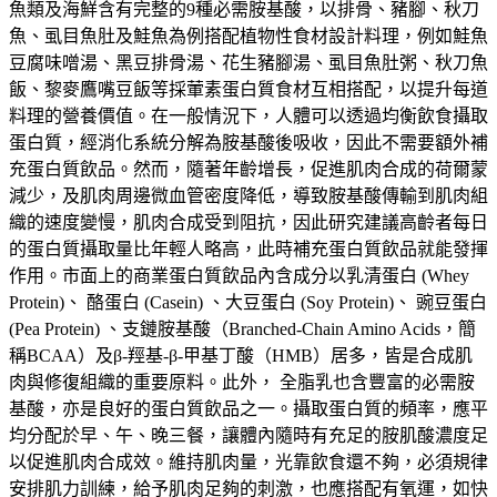
魚類及海鮮含有完整的9種必需胺基酸，以排骨、豬腳、秋刀
魚、虱目魚肚及鮭魚為例搭配植物性食材設計料理，例如鮭魚
豆腐味噌湯、黑豆排骨湯、花生豬腳湯、虱目魚肚粥、秋刀魚
飯、黎麥鷹嘴豆飯等採葷素蛋白質食材互相搭配，以提升每道
料理的營養價值。在一般情況下，人體可以透過均衡飲食攝取
蛋白質，經消化系統分解為胺基酸後吸收，因此不需要額外補
充蛋白質飲品。然而，隨著年齡增長，促進肌肉合成的荷爾蒙
減少，及肌肉周邊微血管密度降低，導致胺基酸傳輸到肌肉組
織的速度變慢，肌肉合成受到阻抗，因此研究建議高齡者每日
的蛋白質攝取量比年輕人略高，此時補充蛋白質飲品就能發揮
作用。市面上的商業蛋白質飲品內含成分以乳清蛋白 (Whey
Protein)、 酪蛋白 (Casein) 、大豆蛋白 (Soy Protein)、 豌豆蛋白
(Pea Protein) 、支鏈胺基酸（Branched-Chain Amino Acids，簡
稱BCAA）及β-羥基-β-甲基丁酸（HMB）居多，皆是合成肌
肉與修復組織的重要原料。此外， 全脂乳也含豐富的必需胺
基酸，亦是良好的蛋白質飲品之一。攝取蛋白質的頻率，應平
均分配於早、午、晚三餐，讓體內隨時有充足的胺肌酸濃度足
以促進肌肉合成效。維持肌肉量，光靠飲食還不夠，必須規律
安排肌力訓練，給予肌肉足夠的刺激，也應搭配有氧運，如快