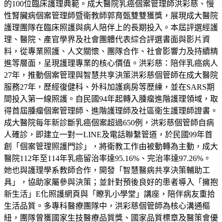
的100位臨床護理典範。成大醫院乳癌個案管理師洪彩慈、慢
性腎臟病個案管理師暨衛教師郭育甄雙雙獲獎，展現成大醫院
護理團隊在臨床照護與病人陪伴上的長期投入。本屆評選經護
理、醫院、產官學界及社會團體代表綜合評選書面與影片資
料，從專業照護、人文關懷、團隊合作、社會影響力及持續精
進等層面，呈現護理專業的核心價值。洪彩慈：陪伴乳癌病人
27年，推動個案管理與智慧共享決策洪彩慈個管師在成大醫院
服務27年，歷經復健科、外科加護病房等歷練，並在SARS期
間投入第一線照護。自民國94年起轉入腫瘤進階護理領域，取
得首屆腫瘤個案管理師、進階護理師及社區衛生護理師證書。
成大醫院每年新診斷乳癌個案超過650例，洪彩慈個管師自病
人確診，即建立一對一LINE及電話聯繫管道，於民國99年首
創「個案管理照護門診」，將衛教工作由被動轉為主動，成大
醫院112年至114年乳癌留治率達95.16%、完治率達97.26%。
她也與護理學系教師合作，開發「智慧醫病共享決策輔助工
具」，協助家屬參與決策；並針對預後良好的患者導入「擁抱
新生活」E化照護網頁與「瞭乳小學堂」講座，陪伴病友重拾
生活品質。多專科醫療團隊中，洪彩慈個管師為核心溝通樞
紐，團隊曾獲國家生技醫療品質獎、國家品質標章及醫策會優