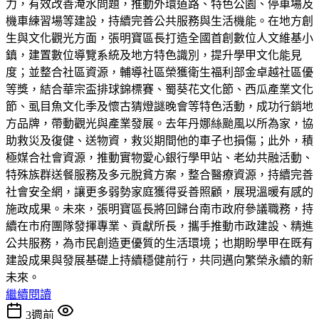
力，有效改善淹水問題，推動外環道路、特色公園、停車場及
機車練習場等建設，持續完善公共服務與生活機能。在地方創
生與文化觀光方面，張明寶區長打造全國首創數位人文維基小
鎮，建置數位導覽系統及地方特色識別，提升學甲文化能見
度；並整合社區資源，輔導社區榮獲衛生福利部金卓越社區優
等獎，結合華宗盃排球錦標賽、蜀葵花文化節、西瓜產業文化
節、虱目魚文化季及懷古猜燈謎晚會等特色活動，成功行銷地
方品牌，帶動觀光與產業發展。去年丹娜絲颱風以所為家，協
助救災及復健、送物資，救災期間他的車子也損傷；此外，積
極媒合社會資源，推動實物愛心銀行學甲站、老幼共融活動、
特殊族群送餐服務及多元脫貧方案，整合醫療資源，持續完善
社會安全網，讓更多弱勢家庭獲得妥善照顧，展現溫暖有感的
施政成果。未來，張明寶區長將回歸台南市政府參議職務，持
續在市府團隊發揮專業、貢獻所長，攜手推動市政建設、精進
公共服務，為市民創造更優質的生活環境；也期盼學甲在既有
建設成果與發展基礎上持續穩健前行，共同邁向繁榮永續的新
未來。
繼續閱讀
3週前