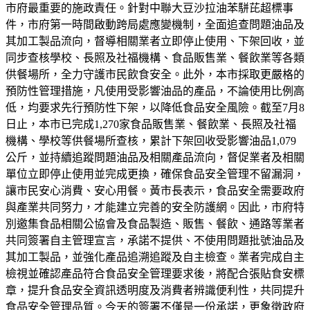
市府最重要的施政責任。針對中聯大豆沙拉油苯駢芘超標事
件，市府第一時間啟動跨局處應變機制，全面追查問題油品及
其加工製品流向，督導相關業者立即停止使用、下架回收，並
同步查核學校、長照及社福機構、食品販售業、餐飲業等各類
供餐場所，全力守護市民飲食安全。此外，本市採取更嚴格的
預防性管理措施，凡使用受影響油品的產品，不論使用比例高
低，均要求先行預防性下架，以降低食品安全風險。截至7月8
日止，本市已完成1,270家食品販售業、餐飲業、長照及社福
機構、學校等供餐場所查核，累計下架回收受影響油品1,079
公斤，並持續追蹤問題油品及相關產品流向，督促業者及相關
單位立即停止使用並完成更換，確保食品安全管理不留漏洞，
讓市民安心消費、安心用餐。黃市長表示，食品安全需要政府
與產業共同努力，才能建立完善的安全防護網。因此，市府特
別邀集食品相關公協會及食品製造、販售、餐飲、通路等業者
共同簽署自主管理宣言，承諾不提供、不使用問題批號油品及
其加工製品，並強化產品追溯追蹤及自主檢查。業者完成自主
檢視並確認產品符合食品安全管理要求後，將配合張貼食安標
章，提升食品安全資訊透明度及消費者辨識便利性，共同提升
食品安全管理品質。今天的簽署不僅是一份承諾，更象徵政府