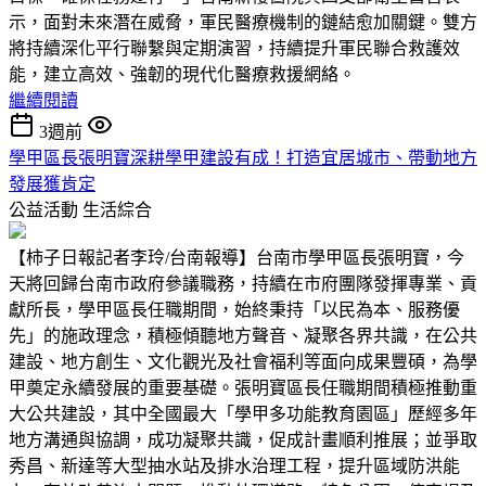
示，面對未來潛在威脅，軍民醫療機制的鏈結愈加關鍵。雙方
將持續深化平行聯繫與定期演習，持續提升軍民聯合救護效
能，建立高效、強韌的現代化醫療救援網絡。
繼續閱讀
3週前
學甲區長張明寶深耕學甲建設有成！打造宜居城市、帶動地方
發展獲肯定
公益活動
生活綜合
【柿子日報記者李玲/台南報導】台南市學甲區長張明寶，今
天將回歸台南市政府參議職務，持續在市府團隊發揮專業、貢
獻所長，學甲區長任職期間，始終秉持「以民為本、服務優
先」的施政理念，積極傾聽地方聲音、凝聚各界共識，在公共
建設、地方創生、文化觀光及社會福利等面向成果豐碩，為學
甲奠定永續發展的重要基礎。張明寶區長任職期間積極推動重
大公共建設，其中全國最大「學甲多功能教育園區」歷經多年
地方溝通與協調，成功凝聚共識，促成計畫順利推展；並爭取
秀昌、新達等大型抽水站及排水治理工程，提升區域防洪能