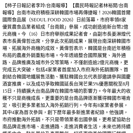
【柿子日報記者李玲/台南報導】【農民時報記者林裕閎/台南
報導】台南市政府積極深耕韓國市場再傳捷報！2026韓國首爾
國際食品展（SEOUL FOOD 2026）日前落幕，市府率領8家
優質農食品業者組成「台南館」參展，成功創造逾新台幣2億
元商機。今（16）日市府舉辦成果記者會，由副市長姜淋煌代
表市長黃偉哲出席，分享此次拓銷成果，展現台南深耕韓國市
場、拓展海外商機的成效。黃偉哲表示，韓國是台南近年積極
布局的農產外銷重點市場。今年透過整合國際展覽、海外通
路、品牌推廣及城市外交等策略，不僅創造逾2億元商機，更
完成五大突破，包括4家業者首度加入市府海外拓銷團隊、首
創結合韓國地鐵展售活動、獲駐韓國台北代表部邀請參與國慶
酒宴推廣，以及成功爭取韓國延長台灣芒果5%優惠關稅至8月
15日，持續擴大台南品牌在韓國市場的影響力。今年最大的收
穫不只是商機成長，更重要的是台南品牌逐漸獲得韓國市場肯
定，吸引更多業者加入海外拓銷行列。今年有8家業者參展，
其中4家為首次參與，創下歷年最多新進業者紀錄。他強調，
市府推動海外拓銷，不只是帶領業者出國參展，更希望協助台
南品牌走進市場、走進通路、走進消費者生活，未來也將持續