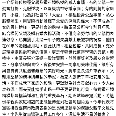
一介紹每位模範父親及鑽石婚楷模的感人事蹟，有的父親一生
勤奮打拚、克服逆境，以堅毅精神守護家庭；有的則將對家庭
的「小愛」化為對社會的「大愛」，積極投身公益事業、熱心
服務鄰里，用實際行動詮釋了父愛的深沉與偉大，不僅成為子
女的最佳榜樣，更是社會的楷模。將軍區公所今年別具巧思，
結合模範父親及鑽石婚表揚活動，不僅向辛勞付出的父親們表
達敬意，也向攜手走過一甲子的夫妻獻上最誠摯的祝福。他們
在60年的婚姻歲月裡，彼此扶持、相互包容、共同成長，充分
展現婚姻難能可貴的價值，更是年輕世代值得學習的典範。典
禮中，由區長張介軍逐一致贈賀匾，並與獲獎者及親友合影留
念，分享榮耀與喜悅，會後並安排一同享用美味佳餚，讓所有
與會貴賓共度溫馨難忘的美好時光。將軍區長張介軍表示，父
親用堅韌的精神與無私的奉獻，為家人創造了幸福安定的生
活，不僅成就了家庭的和諧，更默默為社會貢獻心力，令人由
衷敬佩。而夫妻能攜手走過一甲子更是難能可貴，每對鑽石婚
楷模都是構築祥和社會的重要基石，期盼透過表揚活動，將這
份孝親與家庭和諧的正能量傳遞到社會每個角落。今年代表將
軍區接受臺南市政府表揚的是長榮里薦舉的模範父親李文達先
生。李先生從事營建工程工作多年，深知生活不易與養家辛