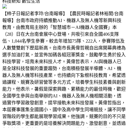
科技新知
數位生活
【柿子日報記者李玲/台南報導】【農民時報記者林裕閎/台南
報導】台南市政府持續推動AI、機器人及無人機等新興科技
教育，由教育局主辦的「智慧城市－AI機器人全國賽」本
（28）日在大台南會展中心登場，共吸引來自全國406支隊
伍、1,044名學生參賽，較去年增加75隊、222人，參賽隊伍及
人數雙雙創下歷屆新高。台南市長黃偉哲親自出席開幕典禮為
選手加油打氣，並宣佈加碼各組冠軍獎金，鼓勵學生勇於投入
科技學習，培育未來科技人才。黃偉哲表示，AI與機器人已
是全球科技發展的重要趨勢，台南積極發展半導體、AI、機
器人及無人機等科技產業，也持續向下紮根科技教育，希望透
過課程、競賽及研習營等多元方式，培養學生科技素養與創新
能力。他表示，暑假是探索興趣、累積能力的最佳時機，歡迎
全國學生參與台南舉辦的AI、機器人及無人機相關活動，透
過實作學習啟發創意，提早接軌未來科技發展。黃偉哲指出，
本屆賽事匯集全國國小、國中及高中學生同場競技，讓不同學
習階段的學生都能展現學習成果。他強調，競賽的目的不只是
爭取獎項，更重要的是培養解決問題能力、激發創意，並透過