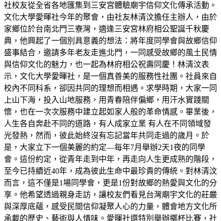
社校友從全省各地匯集到三安宮體驗廟宇信仰文化傳承活動。
文化大學愛暉社今年的聚會，由社友林清汶擔任主辦人，由於
家鄉位於台南北門三寮灣，適逢三安宮林府相公聖誕千秋慶
典，他興起了一個別具意義的想法：將年度同學會與故鄉信仰
盛事結合，邀請多年老友走進北門，一同感受故鄉的風土民情
與信仰文化的魅力，也一起為林府相公祝壽同慶！林清汶表
示，文化大學愛暉社，是一個真善美的服務性社團。社員來自
校內不同科系，卻因共同的理想而相遇。求學時期，大家一同
上山下海，投入山地服務，用青春陪伴偏鄉，用汗水實踐關
懷，也在一次次服務中建立起如家人般的革命情感。畢業後，
人生各自奔赴不同的道路，有人成家立業 有人在不同領域發
光發熱，然而，彼此始終沒有忘記當年共同走過的歲月。於
是，大家立下一個美麗的約定—每年7月舉辦2天1夜的同學
會。這份約定，從青年走到中年，再走向人生更成熟的階段，
至今已持續近40年，成為彼此生命中最珍貴的傳統。對林清汶
而言，這不僅是1場同學會，更是1份對故鄉的熱愛與文化的分
享。他希望透過親身走訪，讓校友們看見台灣廟宇文化的莊嚴
與深厚底蘊，感受民間信仰凝聚人心的力量，體會地方文化所
承載的歷史、藝術與人情味。愛暉社還特別舉辦擲杯比賽，社