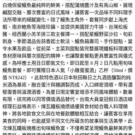
白燒保留鰻魚最純粹的鮮美，搭配蒲燒醬汁及有馬山椒，展現
鹹甜交融、層次豐富的日式風味，讓賓客一次品味不同料理手
法所帶來的細膩變化。除了鰻魚主角外，套餐同步獻上海虎
蝦、南非鮑魚等海陸珍饈，並提供美國菲力牛排、台灣松板
豬、紐西蘭小羔羊排三款主餐擇一，搭配星鰻野菜沙拉、旬彩
刺身、季節湯品佐蒜香起士軟法、鰻魚箱壽司、手作甜點、當
令水果及飲品，從前菜、主菜到甜點皆完整展現鐵板料理講究
食材原味與層次搭配的精神，也讓整套餐點更具豐富性與儀式
感。為呼應土用丑日節氣文化，即日起至 8 月 2 日凡點用旬味
鰻魚套餐，即可獲贈日本人氣「小雞蛋蛋酒」乙杯（50ml，價
值 NT$242）。此款特色酒以日本秋田縣日之丸酒造釀製的純
米酒為基底，融合蛋汁與糖調製而成，入口綿密滑順，帶有濃
郁蛋香與溫潤酒香，為夏日限定饗宴增添不同風味體驗。數量
有限，送完將以同等價值酒品替代。台南大員皇冠假日酒店總
經理石益鳴表示，煉瓦鐵板燒透過優質食材結合職人料理精
神，將各地飲食文化與在地餐飲體驗相互結合，讓賓客在享用
美食的同時，也能感受不同文化所蘊含的故事與生活美學。此
次煉瓦鐵板燒推出旬味鰻魚宴，不僅希望呈現鰻魚最鮮美的季