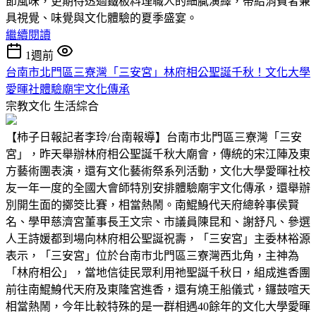
節風味，更期待透過鐵板料理職人的細膩演繹，帶給消費者兼
具視覺、味覺與文化體驗的夏季盛宴。
繼續閱讀
1週前
台南市北門區三寮灣「三安宮」林府相公聖誕千秋！文化大學
愛暉社體驗廟宇文化傳承
宗教文化
生活綜合
【柿子日報記者李玲/台南報導】台南市北門區三寮灣「三安
宮」，昨天舉辦林府相公聖誕千秋大廟會，傳統的宋江陣及東
方藝術團表演，還有文化藝術祭系列活動，文化大學愛暉社校
友一年一度的全國大會師特別安排體驗廟宇文化傳承，還舉辦
別開生面的擲筊比賽，相當熱鬧。南鯤鯓代天府總幹事侯賢
名、學甲慈濟宮董事長王文宗、市議員陳昆和、謝舒凡、參選
人王詩媛都到場向林府相公聖誕祝壽，「三安宮」主委林裕源
表示，「三安宮」位於台南市北門區三寮灣西北角，主神為
「林府相公」，當地信徒民眾利用祂聖誕千秋日，組成進香團
前往南鯤鯓代天府及東隆宮進香，還有燒王船儀式，鑼鼓喧天
相當熱鬧，今年比較特殊的是一群相遇40餘年的文化大學愛暉