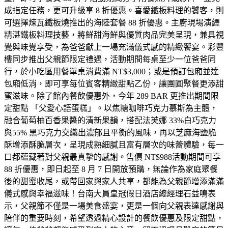
成指定任務，更可升級享 8 折優惠。喜愛鐵板料理的饕客，則
可選擇煉瓦鐵板燒推出的海陸套餐 88 折優惠。主廚現場演繹
精湛鐵板料理技藝，將鮮甜海鮮與優質肉品完美呈現，兼具視
覺與味覺享受，為爸爸獻上一場充滿儀式感的精緻饗宴。彩豐
樓同步推出父親節限定禮遇，活動期間每桌至少一位爸爸同
行，於小吃區用餐單桌消費滿 NT$3,000；或是預訂包廂並達
包廂低消，即可享每位賓客精緻甜點乙份，讓團圓聚餐更添甜
蜜滋味。除了館內餐飲優惠外，今年 289 BAR 更推出期間限
定甜點 「父愛心語蛋糕」。以焦糖咖啡巧克力慕斯為主體，
融合葡萄柚百香果醬的清新果韻，搭配法芙娜 33%白巧克力
與55% 黑巧克力交織出濃郁且平衡的風味，再以芝麻海鹽脆
酥增添酥脆層次，呈現成熟細膩且富有層次的味蕾體驗，每一
口都蘊藏著對父親最真摯的感謝。售價 NT$988活動期間可享
88 折優惠，即日起至 8 月 7 日開放預購，無論作為家庭聚餐
後的甜蜜收尾，或帶回家與家人共享，都能為父親節增添滿滿
儀式感與幸福滋味！台南大員皇冠假日酒店總經理石益鳴表
示，父親節不僅是一場美食盛宴，更是一個向父親表達感謝與
陪伴的重要時刻，希望透過精心設計的餐飲優惠及限定甜點，