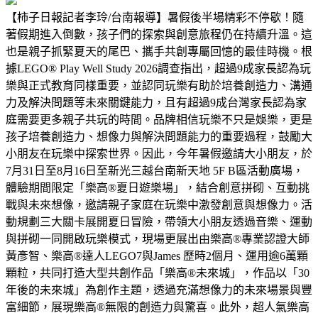
【柿子日報記者李玲/台南報導】暑假後半場精彩不停歇！隨
著假期進入倒數，孩子們的探索與創意旅程仍在持續升溫。這
也是親子抓緊夏天的尾巴、攜手共創專屬回憶的最佳時機。根
據LEGO® Play Well Study 2026調查指出，超過9成家長認為玩
樂與正式教育同樣重要，並認同玩樂有助於培養創造力、溝通
力及解決問題等未來關鍵能力，且有超過9成台灣家長認為家
庭需要更多親子共玩的時間。品牌相信玩樂不只是娛樂，更是
孩子培養創造力、想像力與解決問題能力的重要過程，鼓勵大
小朋友在玩樂中探索世界。因此，今年暑假邀請大小朋友，於
7月31日至8月16日至新光三越台南新天地 5F B區活動廣場，
體驗期間限定「樂高®夏日遊樂場」，結合創意拼砌、互動挑
戰與未來想像，邀請親子家庭在玩樂中激發創意與想像力。活
動規劃三大關卡展開夏日冒險，帶領大小朋友透過音樂、運動
與拼砌一同開啟玩樂模式，現場更展出由樂高®專業認證大師
黃彥智、樂高®達人LEGO7與James 歷時2個月、運用逾6萬顆
顆粒，共同打造大型共創作品「樂高®未來城」，作品以「30
年後的未來城」為創作主題，透過充滿想像力的未來場景與豐
富細節，展現樂高®無限的創造力與驚喜。此外，超人氣樂高