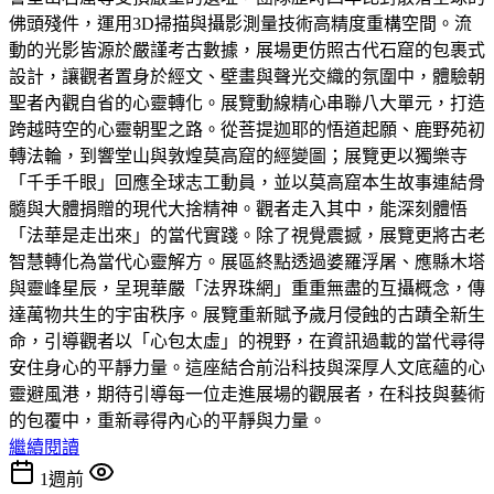
佛頭殘件，運用3D掃描與攝影測量技術高精度重構空間。流
動的光影皆源於嚴謹考古數據，展場更仿照古代石窟的包裹式
設計，讓觀者置身於經文、壁畫與聲光交織的氛圍中，體驗朝
聖者內觀自省的心靈轉化。展覽動線精心串聯八大單元，打造
跨越時空的心靈朝聖之路。從菩提迦耶的悟道起願、鹿野苑初
轉法輪，到響堂山與敦煌莫高窟的經變圖；展覽更以獨樂寺
「千手千眼」回應全球志工動員，並以莫高窟本生故事連結骨
髓與大體捐贈的現代大捨精神。觀者走入其中，能深刻體悟
「法華是走出來」的當代實踐。除了視覺震撼，展覽更將古老
智慧轉化為當代心靈解方。展區終點透過婆羅浮屠、應縣木塔
與靈峰星辰，呈現華嚴「法界珠網」重重無盡的互攝概念，傳
達萬物共生的宇宙秩序。展覽重新賦予歲月侵蝕的古蹟全新生
命，引導觀者以「心包太虛」的視野，在資訊過載的當代尋得
安住身心的平靜力量。這座結合前沿科技與深厚人文底蘊的心
靈避風港，期待引導每一位走進展場的觀展者，在科技與藝術
的包覆中，重新尋得內心的平靜與力量。
繼續閱讀
1週前