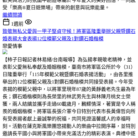
歡笑與活力的氛圍中創造專屬於今年夏天的美好回憶，一同感
受「樂高®夏日遊樂場」帶來的創意與玩樂能量。
繼續閱讀
1週前
致敬無私父愛與一甲子堅貞守候！將軍區隆重舉辦父親暨鑽石
婚表揚大會表揚12位模範父親及1對鑽石婚楷模
戀愛情事
【柿子日報記者林易緒/台南報導】為弘揚孝親敬老精神，並
表彰父愛無私奉獻及婚姻楷模，臺南市將軍區公所於今（31）
日隆重舉行「115年模範父親暨鑽石婚表揚活動」，由各里推
舉出的12位模範父親及1對鑽石婚楷模共同接受表揚。今年受
表揚的模範父親中，以將軍里現年87歲的黃靜義老先生最為年
長；鑽石婚楷模則為長榮里的林武男先生與林陳月桃女士榮
獲，兩人結縭並攜手走過60載歲月，鶼鰈情深，著實是令人稱
羨的婚姻楷模。將軍區長張介軍今日特別代表市長黃偉哲向所
有受表揚者獻上最誠摯的祝福，共同見證溫馨感人的幸福時
刻。活動在薩克斯風樂團悠揚動人的樂曲中拉開序幕，並特別
邀請長平國小與將軍國小帶來充滿活力的精彩表演。典禮中逐