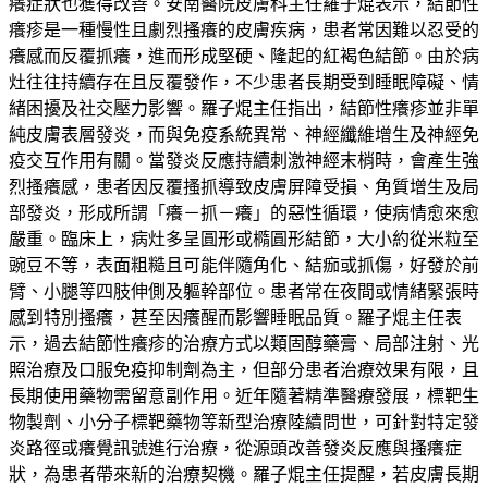
癢症狀也獲得改善。安南醫院皮膚科主任羅子焜表示，結節性
癢疹是一種慢性且劇烈搔癢的皮膚疾病，患者常因難以忍受的
癢感而反覆抓癢，進而形成堅硬、隆起的紅褐色結節。由於病
灶往往持續存在且反覆發作，不少患者長期受到睡眠障礙、情
緒困擾及社交壓力影響。羅子焜主任指出，結節性癢疹並非單
純皮膚表層發炎，而與免疫系統異常、神經纖維增生及神經免
疫交互作用有關。當發炎反應持續刺激神經末梢時，會產生強
烈搔癢感，患者因反覆搔抓導致皮膚屏障受損、角質增生及局
部發炎，形成所謂「癢－抓－癢」的惡性循環，使病情愈來愈
嚴重。臨床上，病灶多呈圓形或橢圓形結節，大小約從米粒至
豌豆不等，表面粗糙且可能伴隨角化、結痂或抓傷，好發於前
臂、小腿等四肢伸側及軀幹部位。患者常在夜間或情緒緊張時
感到特別搔癢，甚至因癢醒而影響睡眠品質。羅子焜主任表
示，過去結節性癢疹的治療方式以類固醇藥膏、局部注射、光
照治療及口服免疫抑制劑為主，但部分患者治療效果有限，且
長期使用藥物需留意副作用。近年隨著精準醫療發展，標靶生
物製劑、小分子標靶藥物等新型治療陸續問世，可針對特定發
炎路徑或癢覺訊號進行治療，從源頭改善發炎反應與搔癢症
狀，為患者帶來新的治療契機。羅子焜主任提醒，若皮膚長期