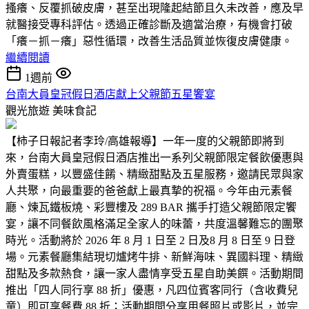
搔癢、反覆抓破皮膚，甚至出現隆起結節且久未改善，應及早
就醫接受專科評估。透過正確診斷及適當治療，有機會打破
「癢－抓－癢」惡性循環，改善生活品質並恢復皮膚健康。
繼續閱讀
1週前
台南大員皇冠假日酒店獻上父親節五星饗宴
觀光旅遊
美味食記
【柿子日報記者李玲/高雄報導】一年一度的父親節即將到
來，台南大員皇冠假日酒店推出一系列父親節限定餐飲優惠與
外賣蛋糕，以豐盛佳餚、精緻甜點及五星服務，邀請民眾與家
人共聚，向最重要的爸爸獻上最真摯的祝福。今年由元素餐
廳、煉瓦鐵板燒、彩豐樓及 289 BAR 攜手打造父親節限定饗
宴，讓不同餐飲風格滿足全家人的味蕾，共度溫馨難忘的團聚
時光。活動將於 2026 年 8 月 1 日至 2 日及8 月 8 日至 9 日登
場。元素餐廳集結現切爐烤牛排、新鮮海味、異國料理、精緻
甜點及多款熱食，讓一家人盡情享受五星自助美饌。活動期間
推出「四人同行享 88 折」優惠，凡四位賓客同行（含收費兒
童）即可享餐費 88 折；活動期間分享用餐照片或影片，並完