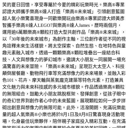
笑的夏日回憶，享受專屬於今夏的精彩玩樂時光。樂高®專業
認證大師攜手樂高®達人打造「樂高®未來城」 引領創意藍圖
超人氣小樂驚喜現身一同歡樂開玩由樂高®專業認證大師黃彥
智攜手樂高®達人LEGO7與樂高®達人James，歷時兩個月，
運用逾6萬顆樂高®顆粒打造大型共創作品「樂高®未來城」，
以「30年後的未來城市」為創作主軸，三位創作者從不同的視
角詮釋未來生活樣貌，將太空探索、自然生態、在地特色與童
趣元素融入城市，透過一顆顆樂高®顆粒堆疊出一座結合科
技、人文與想像力的夢幻城市，邀請大小朋友一同展開一場充
滿驚喜的未來冒險。「樂高®未來城」呈現巨大太空人、科技
顛倒屋餐廳、動物飛行車等充滿想像力的未來場景，並融入彩
色101、花卉、摩天輪與蒸氣龐克建築等特色元素，打造兼具
文化魅力與未來科技感的多元城市樣貌。作品透過樂高®顆粒
的無限組合，鼓勵大小朋友跳脫框架、發揮創意，從孩子眼中
的奇幻世界到創作者心中的未來藍圖，展現顆粒如何一步步拼
砌出創意與想像力的無限可能。此外，活潑開朗、充滿玩樂能
量的超人氣樂高®小樂也將於8月1日及8月8日驚喜現身活動現
場，化身最佳玩樂夥伴，陪伴親子家庭投入精彩互動，在充滿