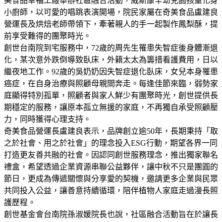
美食品幸福工廠舉辦社區融合活動，威斯康辛幼兒園孩童化身
小廚師，以可愛的唱跳表演開場，院民家屬在奇美食品盧建良
營運長及烘焙老師帶領下，牽著親人的手一起製作鳳梨酥，提
前享受難得的團聚時光。
創世台南院到宅服務中，72歲的周先生罹患失智症後身體漸退
化，某次意外跌倒導致臥床，外籍太太為籌措看護費用，日以
繼夜地工作。92歲的吳奶奶因失智症退化臥床，女兒本身罹患
癌症，在自身治療與照顧母親間奔走。每逢佳節來臨，弱勢家
庭顯得特別孤單，照顧者與家人鮮少有團聚時光，創世提供長
期穩定的服務，讓原本孤立無援的家庭，不再獨自承受照顧壓
力，同時獲得心理支持。
奇美食品營運長盧建良表示，品牌創立逾50年，長期秉持「取
之於社會、用之於社會」的理念投入ESG行動，期望各界一同
打造更友善共融的社會。因認同創世服務理念，推出獨家聯名
禮盒，希望透過企業資源串聯公益夥伴，讓中秋不只是團圓的
節日，更成為傳遞關懷與分享愛的契機，邀請更多企業與民眾
共同投入公益，讓善意持續循環，陪伴植物人家庭走過漫長照
護歷程。
創世基金會台南院孫淑媛院長也說，社區融合活動旨在於讓長