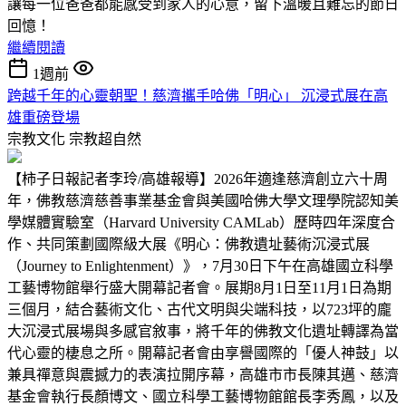
讓每一位爸爸都能感受到家人的心意，留下溫暖且難忘的節日
回憶！
繼續閱讀
1週前
跨越千年的心靈朝聖！慈濟攜手哈佛「明心」 沉浸式展在高
雄重磅登場
宗教文化
宗教超自然
【柿子日報記者李玲/高雄報導】2026年適逢慈濟創立六十周
年，佛教慈濟慈善事業基金會與美國哈佛大學文理學院認知美
學媒體實驗室（Harvard University CAMLab）歷時四年深度合
作、共同策劃國際級大展《明心：佛教遺址藝術沉浸式展
（Journey to Enlightenment）》，7月30日下午在高雄國立科學
工藝博物館舉行盛大開幕記者會。展期8月1日至11月1日為期
三個月，結合藝術文化、古代文明與尖端科技，以723坪的龐
大沉浸式展場與多感官敘事，將千年的佛教文化遺址轉譯為當
代心靈的棲息之所。開幕記者會由享譽國際的「優人神鼓」以
兼具禪意與震撼力的表演拉開序幕，高雄市市長陳其邁、慈濟
基金會執行長顏博文、國立科學工藝博物館館長李秀鳳，以及