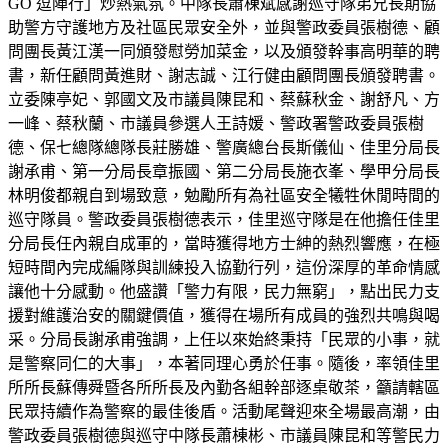
GO 逗陣行」炒熱氣氛。中隊長蕭棟斌感謝巡守隊弟兄長期協
助警方守護地方及社區民眾安全外，並與警政委員張樹德、顧
問團長黃江漢一同頒發慰勞加菜金，以及頒發幹事高明華的聘
書，新任顧問黃進財、謝志誠、江行健由顧問團長頒發聘書。
立委陳亭妃、郭國文及市議員陳昆和、蔡蘇秋金、謝舒凡、方
一峰、蔡秋蘭、市議員參選人王詩媛、警政署警政委員張樹
德、保七總隊總隊長莊勝雄、警廣總台長斯儀仙、佳里分局長
謝承甫、第一分局長章振國、第二分局長施衣峯、學甲分局長
林明俊都親自到場致意，勉勵所有為社區安全犧牲休閒時間的
巡守隊員。警政委員張樹德表示，佳里巡守隊是在他擔任佳里
分局長任內親自成軍的，當時獲得地方士紳的熱烈響應，在極
短時間內完成編隊與訓練投入協勤行列，這份深厚的革命情感
讓他十分感動。他盛讚「警力有限，民力無窮」，點出民力支
援對維護治安的關鍵價值，獲得在場所有成員的強烈共鳴與喝
采。分局長謝承甫強調，上任以來始終秉持「民眾的小事，就
是警察同仁的大事」，本著同理心勇於任事。隨後，率領佳里
所所長蘇傳舜暨各所所長及內勤各組幹部逐桌敬茶，籲請轄區
民眾持續作為警察的最佳後盾。活動尾聲迎來全場最高潮，由
警政委員張樹德與巡守中隊長蕭棟彬、市議員陳昆和等警民力