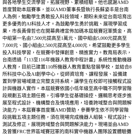
與各地學生交流學習，拓展視野、累積經驗。他也感謝AMD
首度贊助本屆賽事，並以AMD董事長暨執行長蘇姿丰是台南
人為例，勉勵學生勇敢投入科技領域，期盼未來從台南培育出
更多優秀的AI科技人才。為鼓勵學生勇於挑戰、展現學習成
果，市長黃偉哲也在開幕典禮宣佈加碼本屆競賽冠軍獎金，高
中組第一名由7,500元提高至1萬元、國中組由5,000元提高至
7,000元、國小組由2,500元提高至4,000元，希望鼓勵更多學生
投入科技學習，在競賽中發揮創意、精進實力。教育局表示，
台南透過「113至116年機器人教育中程計畫」系統性推動機器
人教育，目前已建置110所機器人教育重點發展學校，並結合8
所科技中心及AI創學中心，從師資培育、課程發展、設備建
置到學習場域建立完整支持系統，讓學生在校即可接觸程式設
計與機器人實作。本屆競賽依國小低年級至高中職不同學習階
段規劃五項主題任務，引導學生從基礎操控、邏輯思考逐步進
展至程式設計、機構整合及情境應用，培養跨域整合與問題解
決能力。本屆賽事首度獲AMD贊助，參賽學生依不同學習階
段挑戰五項主題任務，須在現場完成機器人組裝、程式設計、
測試及修正，展現跨域整合與問題解決能力。現場並由AMD
及曾獲FRC世界區域賽冠軍的南科實中機器人團隊設置體驗攤