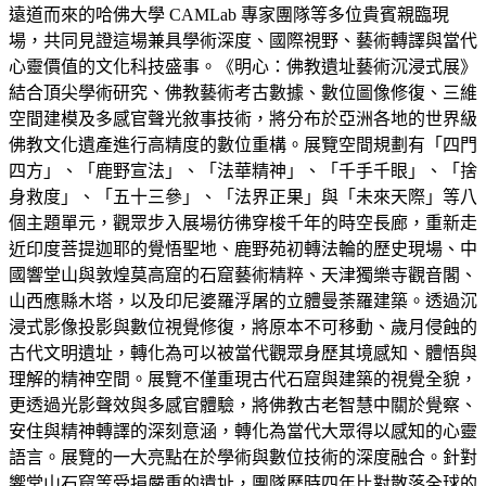
遠道而來的哈佛大學 CAMLab 專家團隊等多位貴賓親臨現
場，共同見證這場兼具學術深度、國際視野、藝術轉譯與當代
心靈價值的文化科技盛事。《明心：佛教遺址藝術沉浸式展》
結合頂尖學術研究、佛教藝術考古數據、數位圖像修復、三維
空間建模及多感官聲光敘事技術，將分布於亞洲各地的世界級
佛教文化遺產進行高精度的數位重構。展覽空間規劃有「四門
四方」、「鹿野宣法」、「法華精神」、「千手千眼」、「捨
身救度」、「五十三參」、「法界正果」與「未來天際」等八
個主題單元，觀眾步入展場彷彿穿梭千年的時空長廊，重新走
近印度菩提迦耶的覺悟聖地、鹿野苑初轉法輪的歷史現場、中
國響堂山與敦煌莫高窟的石窟藝術精粹、天津獨樂寺觀音閣、
山西應縣木塔，以及印尼婆羅浮屠的立體曼荼羅建築。透過沉
浸式影像投影與數位視覺修復，將原本不可移動、歲月侵蝕的
古代文明遺址，轉化為可以被當代觀眾身歷其境感知、體悟與
理解的精神空間。展覽不僅重現古代石窟與建築的視覺全貌，
更透過光影聲效與多感官體驗，將佛教古老智慧中關於覺察、
安住與精神轉譯的深刻意涵，轉化為當代大眾得以感知的心靈
語言。展覽的一大亮點在於學術與數位技術的深度融合。針對
響堂山石窟等受損嚴重的遺址，團隊歷時四年比對散落全球的