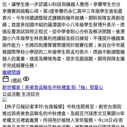
位，讓學生進一步認識AI科技與機器人應用。參賽學生也分
享備賽與挑戰心得。第3度參賽的永仁高中三年級學生張佑嘉
表示，今年持續調整程式邏輯與機件結構，期盼與隊友再創佳
績；首度參加國中組的蓮潭國中小八年級學生蔡博升表示，透
過反覆測試與修正程式，從中學會耐心分析及解決問題。後港
國小六年級學生林邑薰利用課餘及假日練習，不僅提升機器車
操作能力，也將四則運算實際運用於競賽任務；來自台中市葳
格國際學校小學部的二年級學生蔡孟均表示，透過不斷調整機
器人的重量、速度及轉彎角度，逐步克服挑戰，期待與隊友攜
手完成競賽任務。
繼續閱讀
1週前
創世獨家！奇美食品聯名中秋禮盒 盼「柚」發愛心
公益活動
生活綜合
【柿子日報記者李玲/台南報導】中秋佳節將至，創世台南院
推出與奇美食品聯名的中秋禮盒，及麻豆汽球彥文旦果園50年
老欉文旦禮盒義賣，所得用於植物人常年服務。今(28日)在奇