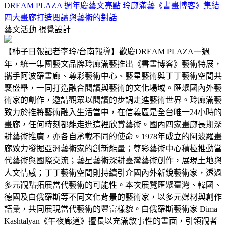
DREAM PLAZA 週年慶藝文亮點 玲廊滿藝《書畫博客》集結
四大畫廊打造閱讀與藝術的對話
藝文活動
視覺設計
【柿子日報記者李玲/台南報導】歡慶DREAM PLAZA一週
年，統一集團藝文品牌玲廊滿藝推出《書畫博客》藝術特展，
攜手阿波羅畫廊、尊彩藝術中心、藝星藝術與丁丁藝術空間共
襄盛舉，一同打造融合閱讀與藝術的文化場域。匯聚國內外藝
術家的創作，邀請觀眾以閱讀的步調走進藝術世界。玲廊滿藝
致力於推將藝術融入生活當中，在信義區是全台唯一24小時的
畫廊，任何時刻都能走進這裡欣賞藝術。國內四家畫廊長期深
耕藝術推廣，亦各自承載不同的使命。1978年成立的阿波羅畫
廊致力發掘亞洲藝術家的創新能量；尊彩藝術中心積極推動當
代藝術與國際交流；藝星藝術深耕臺灣藝術創作，展現土地與
人文情感；丁丁藝術空間則持續引介國內外新銳藝術家，透過
多元觀點拓展當代藝術的可能性。本次展覽匯聚臺灣、韓國、
德國及白俄羅斯等不同文化背景的藝術家，以多元媒材與創作
語彙，共同展現當代藝術的豐富樣貌。白俄羅斯藝術家 Dima
Kashtalyan《午夜廊道》擅長以充滿敘事性的畫面，引領觀者