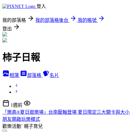
登入
我的部落格
我的部落格後台
我的帳號
登出
柿子日報
相簿
部落格
名片
1週前
「樂高®夏日遊樂場」台南壓軸登場 夏日限定三大關卡與大小
朋友開啟玩樂模式
歡樂活動ˋ
親子育兒