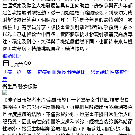
生涯探索及健全人格發展皆具有正向助益。許多參與青少年都
是首次接觸射擊運動，從一開始握槍時略顯緊張，到成功完成
射擊後露出笑容，個個都直呼：「這是今年暑假最特別的一次
體驗！」有學員分享，槍枝重量及射擊聲響都超乎預期，原本
以為自己能輕鬆命中目標，實際體驗後才發現射擊需要高度專
注、穩定及耐心，笑稱與手機遊戲截然不同，也期待未來有機
會再次參與，持續挑戰自我、精進技巧。
繼續閱讀
1週前
「癢－抓－癢」 奇癢難耐還長出硬結節 恐是結節性癢疹作
祟
衛生局
醫療保健
【柿子日報記者李玲/高雄報導】一名35歲女性因四肢皮膚長
期搔癢，經常忍不住反覆搔抓，近幾個月陸續出現多顆深褐色
且極度搔癢的結節，不僅影響外觀，也嚴重干擾日常生活與睡
眠品質，因此前往安南醫院皮膚科求診。經檢查後診斷為結節
性癢疹，接受生物製劑治療4個月後，四肢病灶明顯消退，搔