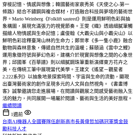
穿梭記憶、情感與想像；韓國藝術家裵秀英《天使之心-第一
條路》結合不鏽鋼與複合媒材，打造融合科技與夢境的藝術世
界。Mario Weinberg《Folklift sauteed》則是運用鮮明色彩與抽
象構圖，展現充滿張力的視覺節奏。王雯《織》透過細膩筆觸
描繪人物情感與生命記憶；盧俊翰《大霸尖山與小霸尖山》以
鮮明色彩詮釋臺灣山林的生命力；鄭崇孝《多一隻小鹿》融合
動物與森林意象，傳遞自然共生的溫暖；蘇頤涵《雲中之鯉》
運用象徵符號與夢幻色彩，建構介於現實與想像之間的心象世
界；邱國峯《百華譜》則以細膩鋼珠筆重新演繹東方花卉之
美，在傳統工筆中展現當代美學。王建文《遙望－觀星者
2.222系列》以抽象地景探索時間、宇宙與生命的流動，顯現
出臺灣藝術家的創作呈現多元的人文與自然視角。《書畫博
客》誠摯邀請您走進展場，在閱讀與觀展之間感受藝術融入生
活的魅力，共同展開一場屬於閱讀、藝術與生活的美好旅程。
繼續閱讀
1週前
台南AI機器人全國賽隊伍創新高市長黃偉哲加碼冠軍獎金鼓
勵科技人才