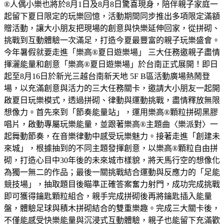
®人偶小樂也將於8月1日及8月8日驚喜現身，陪伴親子家庭一
起留下夏日限定的玩樂回憶，活動期間同步推出多項限定滿額
贈活動，讓大小朋友把現場的創意與快樂延伸回家，從拼砌、
挑戰到互動體驗一次滿足，打造今夏最豐富的親子玩樂盛會。
今年暑假就要走進「樂高®夏日遊樂場」 三大任務邀親子盡情
揮灑能量和創意「樂高®夏日遊樂場」於台南正式展開！即日
起至8月16日於新光三越台南新天地 5F B區活動廣場熱鬧登
場，以充滿創意與活力的三大任務關卡，邀請大小朋友一起開
啟夏日玩樂模式，透過拼砌、律動與運動挑戰，盡情釋放無限
想像力。首先來到「節奏能量站」，運用樂高®顆粒拼砌黑膠
唱片，啟動專屬玩樂能量，並跟著樂高®主題曲〈樂派對〉一
起舞動節奏，在音樂律動中感受玩樂魅力。接著走進「創建未
來城」，根據抽到的不同主題發揮創意，以樂高®顆粒自由拼
砌，打造心目中30年後的未來城市樣貌，將天馬行空的想像化
為獨一無二的作品；最後一關挑戰結合運動與反應力的「足能
競技場」，抽取題目後瞄準正確答案奮力射門，成功完成挑戰
即可獲得鑰匙顆粒組合，親手完成拼砌後再將鑰匙插入能量
盤，體驗足球與積木拼砌結合的雙重樂趣。完成三大關卡後，
不僅能感受快樂能量與沉浸式互動體驗，親子也能留下充滿歡