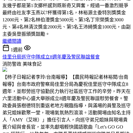
友幾乎都是第1次擲杯感到既新奇又興奮，經過一番激烈競爭
最終由社友李玉燕以7杯獲得第1名，林裕源主委特別獎獎金
12000元、第2名林伯澄獎金5000元、第3名丁宗榮獎金3000
元、第4名林清汶獎金2000元、第5名王沛綺獎金1000元，由副
主委吳登振頒獎鼓勵。
繼續閱讀
1週前
佳里分局巡守中隊成立8週年慶及警民聯誼餐會
消防警政
美味食記
【柿子日報記者李玲/台南報導】【農民時報記者林裕閎/台南
報導】台南市政府警察局佳里分局為慶祝佳里巡守中隊成立8
週年，並慰勞巡守協勤民力執行社區巡守工作的辛勞，昨天在
六里活動中心盛大舉辦成立8週年慶及警民聯誼慰勞餐會。警
政委員張樹德特別重返老地方親臨指導，與滿場的員警及巡守
弟兄姐妹歡聚一堂，現場氣氛熱烈滾滾。活動開場由知名主持
人「AMY（艾咪）」擔任引言人，向巡守弟兄姐妹與現場貴
賓介紹與會長官，並率先獻唱輕快國語歌曲「Let’s GO GO