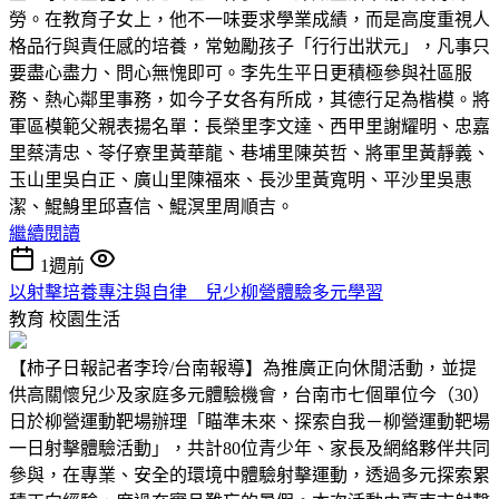
勞。在教育子女上，他不一味要求學業成績，而是高度重視人
格品行與責任感的培養，常勉勵孩子「行行出狀元」，凡事只
要盡心盡力、問心無愧即可。李先生平日更積極參與社區服
務、熱心鄰里事務，如今子女各有所成，其德行足為楷模。將
軍區模範父親表揚名單：長榮里李文達、西甲里謝耀明、忠嘉
里蔡清忠、苓仔寮里黃華龍、巷埔里陳英哲、將軍里黃靜義、
玉山里吳白正、廣山里陳福來、長沙里黃寬明、平沙里吳惠
潔、鯤鯓里邱喜信、鯤溟里周順吉。
繼續閱讀
1週前
以射擊培養專注與自律 兒少柳營體驗多元學習
教育
校園生活
【柿子日報記者李玲/台南報導】為推廣正向休閒活動，並提
供高關懷兒少及家庭多元體驗機會，台南市七個單位今（30）
日於柳營運動靶場辦理「瞄準未來、探索自我－柳營運動靶場
一日射擊體驗活動」，共計80位青少年、家長及網絡夥伴共同
參與，在專業、安全的環境中體驗射擊運動，透過多元探索累