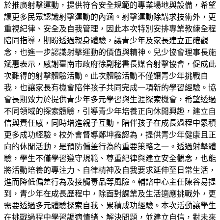
於推廣射擊運動，提供符合安全規範的專業場地與設備，希望
讓更多民眾認識射擊運動的內涵。射擊運動除講求技術外，更
重視紀律、安全及自我管理，因此本次特別安排專業教練全程
陪同指導，期盼透過親身體驗，讓青少年及家長建立正確觀
念，也進一步認識射擊運動的價值與精神。兒少協會理事長施
斌惠表示，感謝臺南市政府徐副秘書長媒合射擊協會，促成此
次難得的射擊體驗活動。此次體驗活動不僅讓青少年挑戰自
我，也讓家長有機會陪伴孩子共同完成一項新的學習經驗。協
會長期致力於提供青少年多元學習與生涯探索機會，希望透過
不同領域的探索體驗，引導青少年培養正向休閒興趣，建立自
信與責任感，同時增進親子互動，陪伴孩子在成長過程中累積
更多成功經驗。校外會督導鄭坤鑫認為，提供青少年健康且正
向的休閒活動，是預防偏差行為的重要策略之一。透過射擊體
驗，學生不僅學習遵守規範、尊重紀律與建立安全觀念，也能
將活動培養的專注力、自律精神及自我要求延伸至日常生活，
進而降低偏差行為及接觸毒品等風險。輔諮中心主任陳谷易提
到，青少年在成長歷程中，除面對課業及生活適應挑戰外，更
需要透過多元體驗探索自我、累積成功經驗。本次活動讓學生
在挑戰過程中學習調適情緒、解決問題，並建立自信，對未來