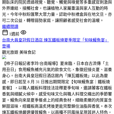
期臥床的院民透過視覺、聽覺、觸覺與嗅覺等多重感官刺激與
外界連結、接觸社會，也讓植物人家屬重溫與家人互動的時
光。今年中秋盼匯聚大眾力量，認助中秋禮盒與在地文旦，亦
可二次公益，轉贈弱勢家庭，讓照顧者感受社會的溫暖。
繼續閱讀
1週前
台南大員皇冠假日酒店 煉瓦鐵板燒夏季限定「旬味鰻魚宴」
登場
觀光旅遊
美味食記
【柿子日報記者李玲/台南報導】夏來臨，日本自古流傳「土
用丑日」食用鰻魚補充元氣的飲食文化，象徵迎接炎夏、滋養
身心。台南大員皇冠假日酒店館內「煉瓦鐵板燒」以此為靈
感，即日起至 8 月 31 日推出期間限定【旬味鰻魚宴｜鐵板燒
套餐】，以職人鐵板料理技法詮釋夏季旬味，邀請饕客在鐵板
香氣與細膩火候中，感受旬味文化與職人料理交織出的季節饗
宴。鰻魚向來是夏季餐桌上的經典食材，細緻柔嫩的肉質富含
鮮甜滋味，經鐵板高溫炙烤後更能完整鎖住油脂與香氣。本次
煉瓦鐵板燒嚴選優質鰻魚，以兩種不同風味呈現其迷人特色，