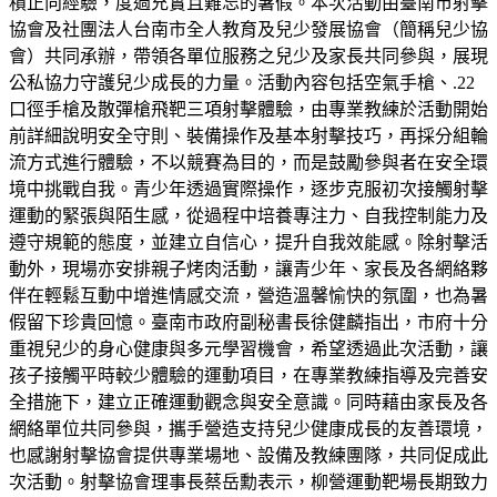
積正向經驗，度過充實且難忘的暑假。本次活動由臺南市射擊
協會及社團法人台南市全人教育及兒少發展協會（簡稱兒少協
會）共同承辦，帶領各單位服務之兒少及家長共同參與，展現
公私協力守護兒少成長的力量。活動內容包括空氣手槍、.22
口徑手槍及散彈槍飛靶三項射擊體驗，由專業教練於活動開始
前詳細說明安全守則、裝備操作及基本射擊技巧，再採分組輪
流方式進行體驗，不以競賽為目的，而是鼓勵參與者在安全環
境中挑戰自我。青少年透過實際操作，逐步克服初次接觸射擊
運動的緊張與陌生感，從過程中培養專注力、自我控制能力及
遵守規範的態度，並建立自信心，提升自我效能感。除射擊活
動外，現場亦安排親子烤肉活動，讓青少年、家長及各網絡夥
伴在輕鬆互動中增進情感交流，營造溫馨愉快的氛圍，也為暑
假留下珍貴回憶。臺南市政府副秘書長徐健麟指出，市府十分
重視兒少的身心健康與多元學習機會，希望透過此次活動，讓
孩子接觸平時較少體驗的運動項目，在專業教練指導及完善安
全措施下，建立正確運動觀念與安全意識。同時藉由家長及各
網絡單位共同參與，攜手營造支持兒少健康成長的友善環境，
也感謝射擊協會提供專業場地、設備及教練團隊，共同促成此
次活動。射擊協會理事長蔡岳勳表示，柳營運動靶場長期致力