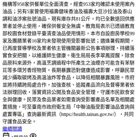
機構等958家供餐單位全面清查，經查953家均確認未使用案內
油品；另有5家曾使用福壽健味香油及福壽大豆沙拉油及泰山
調和油涉案批號油品，現有庫存共81公斤，均已全數退回供應
業者並停止使用，確保供餐安全無虞。教育局表示已透過教育
部校園食材登錄平臺清查油品使用情形，本市自設廚房學校99
家及團膳業者16家均未發現使用受影響批號；適逢暑假期間，
已再度督導學校及業者依主管機關最新公告事項辦理，持續落
實食安把關，以維護師生健康。衛生局局長李翠鳳提醒，除食
品原料來源外，高溫烹調過程中所產生之油煙亦可能含有苯駢
芘等多環芳香烴物質，長期暴露恐對健康造成影響，呼籲民眾
減少攝取碳烤及高溫油炸等食品，以降低相關暴露風險。市府
並將持續跨局處合作，加強查核、追蹤產品流向及督導業者依
法辦理回收，落實資訊公開及食品安全管理，守護市民飲食安
全與健康。民眾及食品業者如需查詢受影響產品名單及相關處
置措施，可至臺南市政府衛生局「中聯油脂受影響油品查詢與
處置專區」查詢最新資訊（https://health.tainan.gov.tw/），共同
守護食品安全。
繼續閱讀