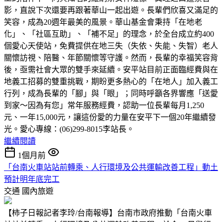
影，直說下次還要再跟著華山一起出遊。長輩們欣喜又滿足的
笑容，成為20週年最美的風景。華山基金會秉持「在地老
化」、「社區互助」、「補不足」的理念，於全台成立約400
個愛心天使站，免費提供在地三失（失依、失能、失智）老人
關懷訪視、陪醫、年節關懷等守護。然而，長輩的幸福笑容背
後，亟需社會大眾的雙手來延續。安平站目前正面臨經費與在
地義工招募的雙重挑戰，期盼更多熱心的「在地人」加入義工
行列，成為長輩的「腳」與「眼」；同時呼籲各界響應「送愛
到家～因為有您」常年服務經費，認助一位長輩每月1,250
元、一年15,000元，讓這份愛的力量在安平下一個20年繼續發
光。愛心專線：(06)299-8015李站長。
繼續閱讀
1個月前
「台南火車站站前轉乘、人行環境及公共運輸改善工程」動土
預計明年底完工
交通
國內旅遊
【柿子日報記者李玲/台南報導】台南市政府推動「台南火車