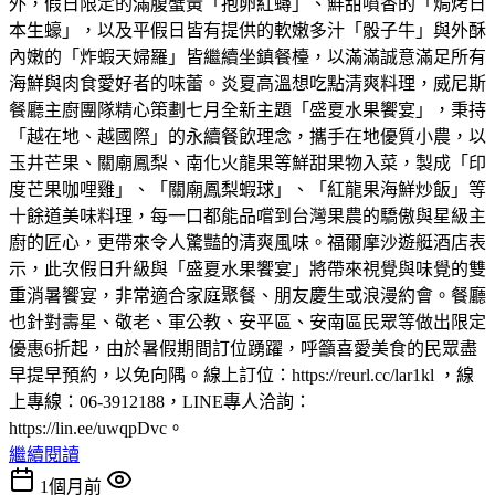
外，假日限定的滿腹蟹黃「抱卵紅蟳」、鮮甜噴香的「焗烤日
本生蠔」，以及平假日皆有提供的軟嫩多汁「骰子牛」與外酥
內嫩的「炸蝦天婦羅」皆繼續坐鎮餐檯，以滿滿誠意滿足所有
海鮮與肉食愛好者的味蕾。炎夏高溫想吃點清爽料理，威尼斯
餐廳主廚團隊精心策劃七月全新主題「盛夏水果饗宴」，秉持
「越在地、越國際」的永續餐飲理念，攜手在地優質小農，以
玉井芒果、關廟鳳梨、南化火龍果等鮮甜果物入菜，製成「印
度芒果咖哩雞」、「關廟鳳梨蝦球」、「紅龍果海鮮炒飯」等
十餘道美味料理，每一口都能品嚐到台灣果農的驕傲與星級主
廚的匠心，更帶來令人驚豔的清爽風味。福爾摩沙遊艇酒店表
示，此次假日升級與「盛夏水果饗宴」將帶來視覺與味覺的雙
重消暑饗宴，非常適合家庭聚餐、朋友慶生或浪漫約會。餐廳
也針對壽星、敬老、軍公教、安平區、安南區民眾等做出限定
優惠6折起，由於暑假期間訂位踴躍，呼籲喜愛美食的民眾盡
早提早預約，以免向隅。線上訂位：https://reurl.cc/lar1kl ，線
上專線：06-3912188，LINE專人洽詢：
https://lin.ee/uwqpDvc。
繼續閱讀
1個月前