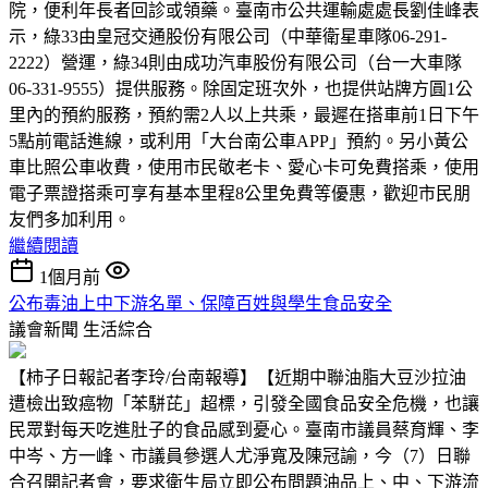
院，便利年長者回診或領藥。臺南市公共運輸處處長劉佳峰表
示，綠33由皇冠交通股份有限公司（中華衛星車隊06-291-
2222）營運，綠34則由成功汽車股份有限公司（台一大車隊
06-331-9555）提供服務。除固定班次外，也提供站牌方圓1公
里內的預約服務，預約需2人以上共乘，最遲在搭車前1日下午
5點前電話進線，或利用「大台南公車APP」預約。另小黃公
車比照公車收費，使用市民敬老卡、愛心卡可免費搭乘，使用
電子票證搭乘可享有基本里程8公里免費等優惠，歡迎市民朋
友們多加利用。
繼續閱讀
1個月前
公布毒油上中下游名單、保障百姓與學生食品安全
議會新聞
生活綜合
【柿子日報記者李玲/台南報導】【近期中聯油脂大豆沙拉油
遭檢出致癌物「苯駢芘」超標，引發全國食品安全危機，也讓
民眾對每天吃進肚子的食品感到憂心。臺南市議員蔡育輝、李
中岑、方一峰、市議員參選人尤淨寬及陳冠諭，今（7）日聯
合召開記者會，要求衛生局立即公布問題油品上、中、下游流