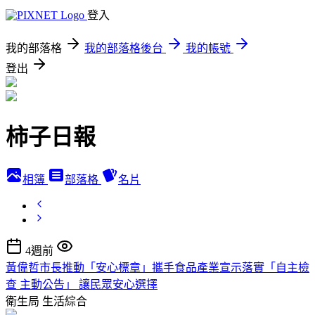
登入
我的部落格
我的部落格後台
我的帳號
登出
柿子日報
相簿
部落格
名片
4週前
黃偉哲市長推動「安心標章」攜手食品產業宣示落實「自主檢
查 主動公告」 讓民眾安心選擇
衛生局
生活綜合