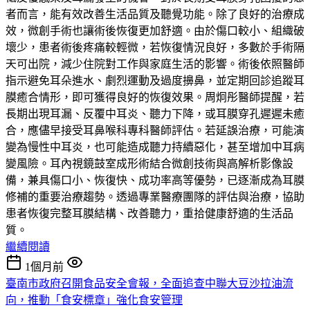
者而言，能有效改善生活品質及聽覺功能。除了良好的治療成
效，微創手術也讓術後恢復更加舒適。由於傷口較小、組織破
壞少，患者術後疼痛較輕微，若恢復情況良好，多數於手術隔
天可出院，減少住院對工作與家庭生活的影響。術後依照醫師
指示避免耳朵進水、劇烈運動及過度擤鼻，並定期回診追蹤耳
膜癒合情形，即可獲得良好的恢復效果。周炯彤醫師提醒，若
長期出現耳漏、反覆中耳炎、聽力下降，或耳膜穿孔遲遲未癒
合，應儘早接受耳鼻喉科專科醫師評估。若延誤治療，可能演
變為慢性中耳炎，也可能造成聽力持續惡化，甚至增加中耳病
變風險。耳內視鏡鼓室成形術結合微創技術與高解析影像設
備，兼具傷口小、恢復快、成功率高等優勢，已逐漸成為耳膜
修補的重要治療趨勢。透過專業醫療團隊的評估與治療，協助
患者恢復完整耳膜結構、改善聽力，重拾健康舒適的生活品
質。
繼續閱讀
1個月前
臺南市政府召開食品安全會報，全面追查中聯大豆沙拉油流
向，推動「食安標章」強化食安管理