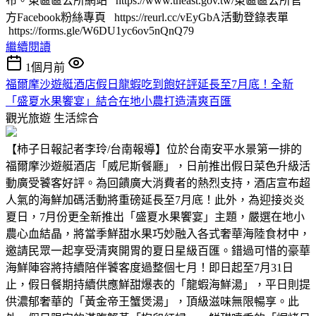
布。東區區公所網站 https://www.tneast.gov.tw/東區區公所官
方Facebook粉絲專頁 https://reurl.cc/vEyGbA活動登錄表單
https://forms.gle/W6DU1yc6ov5nQnQ79
繼續閱讀
1個月前
福爾摩沙遊艇酒店假日龍蝦吃到飽好評延長至7月底！全新
「盛夏水果饗宴」結合在地小農打造清爽百匯
觀光旅遊
生活綜合
【柿子日報記者李玲/台南報導】位於台南安平水景第一排的
福爾摩沙遊艇酒店「威尼斯餐廳」，日前推出假日菜色升級活
動廣受饕客好評。為回饋廣大消費者的熱烈支持，酒店宣布超
人氣的海鮮加碼活動將重磅延長至7月底！此外，為迎接炎炎
夏日，7月份更全新推出「盛夏水果饗宴」主題，嚴選在地小
農心血結晶，將當季鮮甜水果巧妙融入各式奢華海陸食材中，
邀請民眾一起享受清爽開胃的夏日星級百匯。錯過可惜的豪華
海鮮陣容將持續陪伴饕客度過整個七月！即日起至7月31日
止，假日餐期持續供應鮮甜爆表的「龍蝦海鮮湯」，平日則提
供濃郁奢華的「黃金帝王蟹煲湯」，頂級滋味無限暢享。此