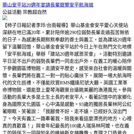
華山安平站20週年宴請長輩遊覽安平航海城
公益活動
宗教超自然
【柿子日報記者李玲/台南報導】華山基金會安平愛心天使站
深耕在地已滿20年，累計陪伴逾290位弱勢長輩走過孤苦無依
的日子。為感謝長期默默奉獻的善士與義工，並為建站20週年
留下溫馨回憶，華山基金會安平站於今日上午在熱門文化地標
「安平航海城」舉辦「建站20週年感恩茶會」。活動特別邀請
平日足不出戶的弱勢長輩們一同走出戶外，在義工的暖心陪伴
下參觀園區博物館，走讀安平歷史，感受來自社會的溫暖與關
懷。長輩們將在義工一對一的貼心攙扶下，展開一場大航海時
代的文化巡禮，不僅能欣賞RMS鐵達尼號大廳、英國工業革
命博物館，還能登上愛琴海觀景台遠眺美麗的漁港風光。參與
活動的長輩大多是土生土長的老安平人，看著記憶中的家鄉化
身為國際文化園區，心中滿是感動。93歲的獨居長輩林阿公紅
著眼眶、笑著說：「我腳骨不好、走不遠，已經好久沒出門
了。今天有義工一路牽著我、陪我來看這麼漂亮的地方，心裡
真的真歡喜！」與會年紀最長的100歲人瑞吳林阿嬤，也在義
工的陪伴下一同與知名的維納斯女神雕像、真理之口造景合