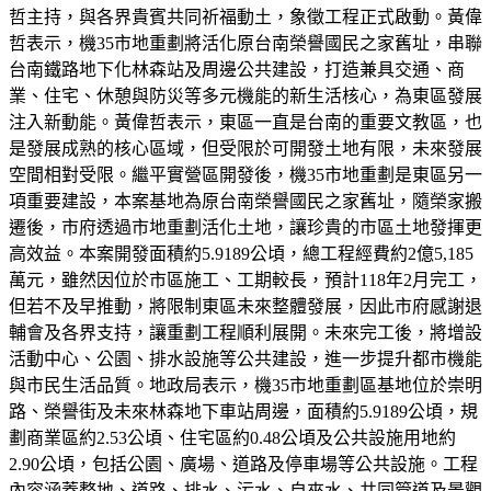
哲主持，與各界貴賓共同祈福動土，象徵工程正式啟動。黃偉
哲表示，機35市地重劃將活化原台南榮譽國民之家舊址，串聯
台南鐵路地下化林森站及周邊公共建設，打造兼具交通、商
業、住宅、休憩與防災等多元機能的新生活核心，為東區發展
注入新動能。黃偉哲表示，東區一直是台南的重要文教區，也
是發展成熟的核心區域，但受限於可開發土地有限，未來發展
空間相對受限。繼平實營區開發後，機35市地重劃是東區另一
項重要建設，本案基地為原台南榮譽國民之家舊址，隨榮家搬
遷後，市府透過市地重劃活化土地，讓珍貴的市區土地發揮更
高效益。本案開發面積約5.9189公頃，總工程經費約2億5,185
萬元，雖然因位於市區施工、工期較長，預計118年2月完工，
但若不及早推動，將限制東區未來整體發展，因此市府感謝退
輔會及各界支持，讓重劃工程順利展開。未來完工後，將增設
活動中心、公園、排水設施等公共建設，進一步提升都市機能
與市民生活品質。地政局表示，機35市地重劃區基地位於崇明
路、榮譽街及未來林森地下車站周邊，面積約5.9189公頃，規
劃商業區約2.53公頃、住宅區約0.48公頃及公共設施用地約
2.90公頃，包括公園、廣場、道路及停車場等公共設施。工程
內容涵蓋整地、道路、排水、污水、自來水、共同管道及景觀