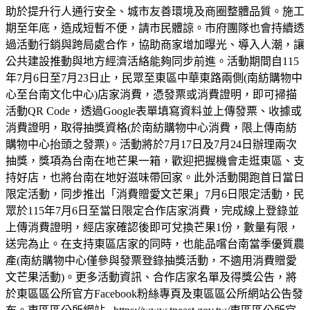
助於提升行人通行安全、城市友善環境及商圈整體品質。施工
期至年底，造成短暫不便，請市民體諒。市府團隊也會持續透
過活動行銷與跨局處合作，協助商家增加曝光、導入人潮，讓
公共建設推動與地方經濟活絡能夠同步前進。活動期間自115
年7月6日至7月23日止，民眾至東區中華東路兩側(南紡購物中
心至台南文化中心)店家消費，憑發票或消費證明，即可掃描
活動QR Code，透過Google表單填寫資料並上傳發票、收據或
消費證明，取得抽獎資格(於南紡購物中心消費，限上傳南紡
購物中心抬頭之發票)。活動將於7月17日及7月24日辦理兩次
抽獎，獎項為台南在地芒果一箱，歡迎把握機會走逛東區、支
持好店，也將台南在地好滋味帶回家。此外活動開跑首日當日
限定活動，同步推出「消費贈愛文芒果」7月6日限定活動，民
眾於115年7月6日至當日限定合作店家消費，完成線上登錄並
上傳消費證明，經店家確認後即可兌換芒果1份，數量有限，
送完為止。在支持東區店家的同時，也能品嚐台南當季優質農
產(南紡購物中心僅參與發票登錄抽獎活動，不適用消費贈愛
文芒果活動)。更多活動資訊、合作店家名單及得獎公告，將
於東區區公所官方Facebook粉絲專頁及東區區公所網站公告發