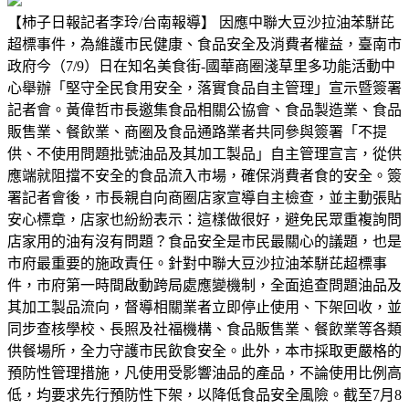
【柿子日報記者李玲/台南報導】 因應中聯大豆沙拉油苯駢芘
超標事件，為維護市民健康、食品安全及消費者權益，臺南市
政府今（7/9）日在知名美食街-國華商圈淺草里多功能活動中
心舉辦「堅守全民食用安全，落實食品自主管理」宣示暨簽署
記者會。黃偉哲市長邀集食品相關公協會、食品製造業、食品
販售業、餐飲業、商圈及食品通路業者共同參與簽署「不提
供、不使用問題批號油品及其加工製品」自主管理宣言，從供
應端就阻擋不安全的食品流入市場，確保消費者食的安全。簽
署記者會後，市長親自向商圈店家宣導自主檢查，並主動張貼
安心標章，店家也紛紛表示：這樣做很好，避免民眾重複詢問
店家用的油有沒有問題？食品安全是市民最關心的議題，也是
市府最重要的施政責任。針對中聯大豆沙拉油苯駢芘超標事
件，市府第一時間啟動跨局處應變機制，全面追查問題油品及
其加工製品流向，督導相關業者立即停止使用、下架回收，並
同步查核學校、長照及社福機構、食品販售業、餐飲業等各類
供餐場所，全力守護市民飲食安全。此外，本市採取更嚴格的
預防性管理措施，凡使用受影響油品的產品，不論使用比例高
低，均要求先行預防性下架，以降低食品安全風險。截至7月8