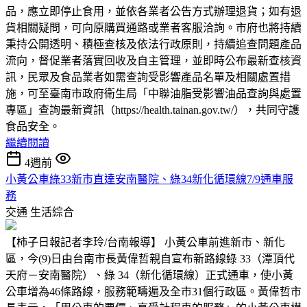
品，應立即停止食用，並依各業者公告方式辦理退貨；如有退
貨相關疑問，可向原購買通路或業者客服洽詢。市府也將持續
秉持公開透明、積極查核及依法行政原則，持續追查問題產品
流向，督促業者落實回收及自主管理，並即時公布最新查核資
訊，民眾及食品業者如需查詢受影響產品名單及相關處置措
施，可至臺南市政府衛生局「中聯油脂受影響油品查詢與處置
專區」查詢最新資訊（https://health.tainan.gov.tw/），共同守護
食品安全。
繼續閱讀
4週前
小黃公車綠33新市直達安南醫院、綠34新化循環線7/9通車服
務
交通
生活綜合
【柿子日報記者李玲/台南報導】 小黃公車前進新市、新化
區，今(9)日由台南市長黃偉哲親自宣布新路線綠 33（潭頂代
天府－安南醫院）、綠 34（新化循環線）正式通車，使小黃
公車增為46條路線，服務範疇遍及全市31個行政區。黃偉哲市