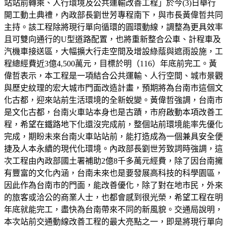
站站前轉乘、人行環境及公共運輸改善工程」於今(3)日舉行
開工動土典禮，內政部長劉世芳專程南下，與市長黃偉哲共同
主持。該工程除將現行單向循環的圓環動線，調整為更具效率
且可雙向通行的U型道路配置，也將重新整合公車、計程車及
汽機車接送區，大幅擴大行走空間及增設綠蔭與遮雨設施，工
程總經費近3億4,500萬元，目標於明（116）年底前完工。黃
偉哲表示，本工程是一項結合公共運輸、人行空間、城市景觀
與歷史紋理的宏大城市門面改造計畫，預期將為台南市這個文
化古都，迎來站前生活環境的全新蛻變。黃偉哲強調，台南市
是文化古都，台南火車站本身也是古蹟，市府啟動本項改善工
程，希望在鐵路地下化還沒完成前，整個站前環境能率先優化
完成，期盼未來台南火車站站前，能打造成為一個兼具安全便
捷及人本永續的現代化環境。內政部長劉世芳致詞時強調，這
次工程由內政部國土署補助2億8千多萬元經費，除了因台南擁
有豐富的文化內涵，台南未來也是要發展高科技的科學園區，
因此作為台南市的門面，能改善優化，除了對在地市民，外來
的旅客或洽公的商業人士，也都會感到很光榮，希望工程在明
年底就能完工，盡快為台南帶來不同的新風貌。交通局說明，
本次站前交通動線改善工程的最大亮點之一，即是將現行單向