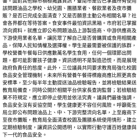
響。面對其他縣市積極揭露資訊，臺南市是否已掌握所有使用
該問題油品之學校、幼兒園、團膳業者、餐飲業者及夜市攤
販？是否已完成全面清查？又是否願意主動公布相關名單？社
會各界都在等待答案。食安事件最怕資訊黑箱。市府若已掌握
流向資料，就應立即公布問題油品上游製造商、中游供應商及
下游使用業者名單，讓民眾了解自己是否曾購買或食用相關產
品，保障人民知情權及選擇權。學生是最需要被保護的族群，
學校營養午餐每日供應數萬名學生食用，任何一個環節出問
題，都可能影響孩子健康。資訊透明不是製造恐慌，而是展現
政府負責任的態度。此外，三位議員共同要求教育局強化校園
食品安全管理機制，未來所有營養午餐得標廠商應比照更高食
安標準，至少每半年主動提送油品檢驗報告，並將檢驗結果送
教育局備查，同時公開於相關平台供家長查詢監督；若檢驗結
果不符規定，應立即停止使用並依法究責。議員們最後強調，
食品安全沒有妥協空間，學生健康更不容任何風險。呼籲衛生
局立即公布問題油品上、中、下游完整流向名單，上至廠商下
至夜市攤販，教育局全面清查校園及團膳系統使用情形，建立
定期檢驗制度，讓資訊公開透明，以實際行動守護百姓健康與
下一代的食品安全。