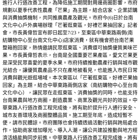
進行人行道改善工程，為降低施工期間對周邊商圈影響，市府
規劃以夏季代表性農產「芒果」為主題，結合店家、企業認購
與消費抽獎機制，共同推廣農產及觀光。市府今(6)日於台南
文化中心戶外廣場辦理「芒著逛東區，好禮芒果抽回家」記者
會，市長黃偉哲宣布即日起至7/23，至東區中華東路兩側(南
紡購物中心至台南文化中心)店家消費，就有機會把台南芒果
整箱抱回家，熱情邀請民眾逛東區、消費還可抽獎優質美味芒
果。市長黃偉哲表示，台南是全國重要芒果產區，愛文芒果更
是深受民眾喜愛的夏季水果。市府持續推動農產行銷與城市觀
光結合，讓優質農產品不只在產地被看見，也能進入市民日常
消費與觀光遊逛場域。本次東區以「芒著逛東區，好禮芒果抽
回家」為主題，結合中華東路兩側店家（南紡購物中心至台南
文化中心），讓民眾在走逛東區、消費抽獎的同時，也能支持
台南果農與地方商圈，創造農業、商業及觀光共好的效益。中
華東路人行道改善工程完成後，將有助於提升行人通行安全、
城市友善環境及商圈整體品質。施工期至年底，造成短暫不
便，請市民體諒。市府團隊也會持續透過活動行銷與跨局處合
作，協助商家增加曝光、導入人潮，讓公共建設推動與地方經
濟活絡能夠同步前進。中華東路人行道改善工程完成後，將有