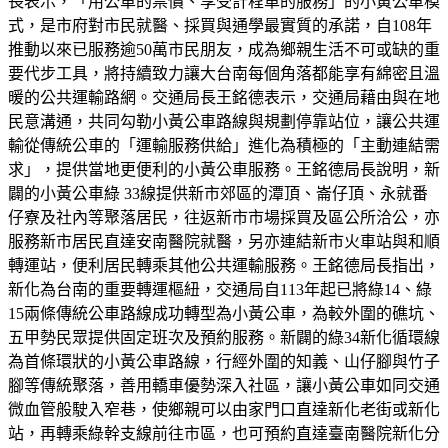
長表示，「用公車的票價、享受計程車的服務」的小黃公車模
式，是市府對市民就醫、採買與通學最實質的承諾，自108年
推動以來已服務逾50萬市民朋友，成為鄉親生活不可或缺的重
要代步工具，將持續致力讓大台南每個角落都能享有綿密且溫
暖的公共運輸路網。交通局長王銘德表示，交通局藉由與在地
民意溝通，共同勾勒小黃公車路線與規劃停靠站位，讓公共運
輸從傳統公車的「運輸服務供給」進化為積極的「主動連結需
求」，提供當地更便利的小黃公車服務。王銘德局長說明，新
闢的小黃公車綠 33線提供新市郊區的潭頂、崙仔頂、永就番
仔寮及社內等聚落居民，往返新市市場採買及區公所洽公，亦
服務新市居民直達安南醫院就醫，另亦連結新市火車站與和順
轉運站，便利居民轉乘其他公共運輸服務。王銘德局長指出，
新化為台南的重要轉運樞紐，交通局自113年起已將綠14、綠
15兩條傳統公車路線成功轉型為小黃公車，為較外圍的礁坑、
五甲勢民眾提供固定班次及預約服務。新闢的綠34新化循環線
為首條環狀的小黃公車路線，行經外圍的知義、山仔腳與竹子
腳等傳統聚落，善用轎車優勢深入社區，讓小黃公車如同交通
微血管般駛入窄巷，使鄉親可以由家門口直達新化老街或新化
站，再轉乘綠幹支線前往市區，也可預約直達臺南醫院新化分