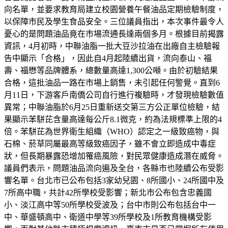
向名單，並要求教育局建立校園營養午餐油品定期檢驗制度，
以保障市民及學生食品安全。三位議員指出，本次事件最令人
憂心的是問題油品竟在市場流通長達兩個多月。根據目前揭露
資訊，4月初時，中聯油脂一批大豆沙拉油在出廠自主檢驗報
告中顯示「合格」，因此自4月起陸續出貨，流向泰山、福
壽、福懋等品牌體系，總數量高達1,300公噸。由於初驗結果
合格，這批油品一路在市場上銷售，未引起任何警覺。直到6
月11日，下游客戶南僑公司自行進行複驗時，才發現檢驗數值
異常；中聯油脂於6月25日重新送交第三方公正單位檢驗，結
果顯示苯駢芘含量高達每公斤8.1微克，約為法規標準上限的4
倍。苯駢芘為世界衛生組織（WHO）認定之一級致癌物，與
石棉、菸草同屬最高等級致癌因子，雖不會立即造成中毒症
狀，但長期暴露恐增加罹癌風險，對民眾健康造成潛在威脅。
議員們表示，問題油品流向遍及全台，各縣市也陸續公布受影
響名單。台北市已公布包括3家幼兒園、8所國小、24所國中及
7所高中職，共計42所學校受影響；新北市公布包含忠義國
小、淡江高中等50所學校受波及；台中市則公布包括台中一
中、華盛頓高中、衛道中學等39所學校及1所教育機構受影