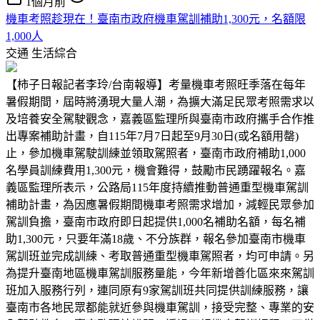
1個月前
機車考照趁現在！臺南市政府機車駕訓補助1,300元，名額限
1,000人
交通
生活綜合
【柿子日報記者李玲/台南報導】考量機車考照旺季落在每年
暑假期間，屆時將湧現大量人潮，為擴大滿足民眾考照需求以
及培養安全駕駛觀念，嘉義區監理所與臺南市政府攜手合作推
出專案補助計畫，自115年7月7日起至9月30日(或名額用罄)
止，參加機車駕駛訓練並領取駕照者，臺南市政府補助1,000
名學員訓練費用1,300元，機會難得，鼓勵市民踴躍報名。嘉
義區監理所表示，公路局115年度持續推動普通重型機車駕訓
補助計畫，為因應暑假期間機車考照需求增加，減輕民眾參加
駕訓負擔，臺南市政府即日起提供1,000名補助名額，每名補
助1,300元，只要年滿18歲、不分族群，報名參加臺南市機車
駕訓班並完成訓練、考取普通重型機車駕照者，均可申請。另
為提升臺南地區機車駕訓服務量能，今年新增善化區來來駕訓
班加入服務行列，連同原有9家駕訓班共同提供訓練服務，讓
臺南市各地民眾都能就近參與機車駕訓，接受完整、專業的安