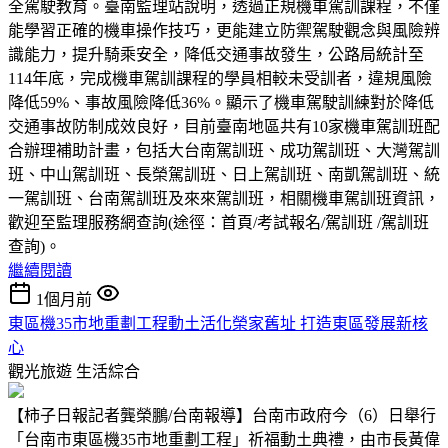
全駕駛教育。臺南監理站說明，透過正規機車駕訓課程，不僅
能學習正確的機車操作技巧，更能建立防禦駕駛觀念與風險辨
識能力，提升騎乘安全，降低交通事故發生，公路局統計至
114年底，完成機車駕訓課程的學員相較未受訓者，違規風險
降低59%、事故風險降低36%。顯示了機車駕駛訓練對於降低
交通事故防制成效良好，目前臺南地區共有10家機車駕訓班配
合辦理補助計畫，包括大台南駕訓班、成功駕訓班、大灣駕訓
班、中山駕訓班、長榮駕訓班、日上駕訓班、南凱駕訓班、統
一駕訓班、台南駕訓班及來來駕訓班，相關機車駕訓班資訊，
歡迎至監理服務網查詢(途徑：首頁/考試報名/駕訓班 /駕訓班
查詢)。
繼續閱讀
1個月前
東區機35市地重劃工程動土活化榮家舊址 打造東區發展新核
心
觀光旅遊
生活綜合
【柿子日報記者龔榮鵬/台南報導】台南市政府今（6）日舉行
「台南市東區機35市地重劃工程」祈福動土典禮，由市長黃偉