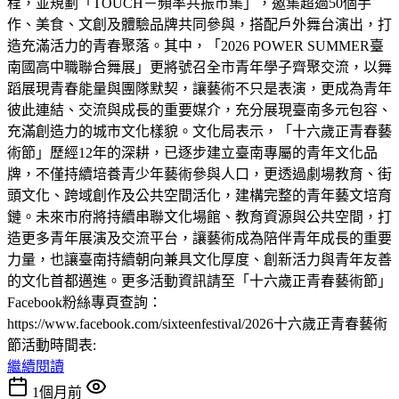
程，並規劃「TOUCH－頻率共振市集」，邀集超過50個手
作、美食、文創及體驗品牌共同參與，搭配戶外舞台演出，打
造充滿活力的青春聚落。其中，「2026 POWER SUMMER臺
南國高中職聯合舞展」更將號召全市青年學子齊聚交流，以舞
蹈展現青春能量與團隊默契，讓藝術不只是表演，更成為青年
彼此連結、交流與成長的重要媒介，充分展現臺南多元包容、
充滿創造力的城市文化樣貌。文化局表示，「十六歲正青春藝
術節」歷經12年的深耕，已逐步建立臺南專屬的青年文化品
牌，不僅持續培養青少年藝術參與人口，更透過劇場教育、街
頭文化、跨域創作及公共空間活化，建構完整的青年藝文培育
鏈。未來市府將持續串聯文化場館、教育資源與公共空間，打
造更多青年展演及交流平台，讓藝術成為陪伴青年成長的重要
力量，也讓臺南持續朝向兼具文化厚度、創新活力與青年友善
的文化首都邁進。更多活動資訊請至「十六歲正青春藝術節」
Facebook粉絲專頁查詢：
https://www.facebook.com/sixteenfestival/2026十六歲正青春藝術
節活動時間表:
繼續閱讀
1個月前