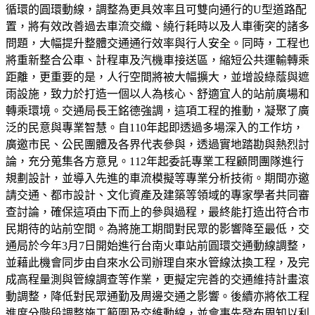
循環的圓環動線，調整為更具效率且可雙向通行的U型道路配
置，將有效改善過去車流交織、繞行耗時以及人車衝突的諸多
問題，大幅提升整體交通通行效率與行人安全。同時，工程也
將重新整合公車、計程車及汽機車接送區，縮短公共運輸轉乘
距離，更重要的是，人行空間將被大幅擴大，並增設綠蔭與遮
雨設施，致力於打造一個以人為核心、舒適宜人的站前廣場和
轉乘環境。交通局長王銘德強調，這項工程的推動，凝聚了廣
泛的民意與專業智慧。自110年起即透過多場深入的工作坊，
廣邀市民、公民團體及各界代表參與，透過實地踏勘與熱烈討
論，充分蒐集各方意見。112年起委託專業工程顧問團隊進行
規劃設計，並導入先進的車流模擬等專業分析技術。期間亦邀
請交通、都市設計、文化資產及建築等領域的專家學者共同審
查討論，確保這項由下而上的參與過程，最終能打造出符合市
民期待的站前空間。為將施工期間對民眾的影響降至最低，交
通局於今年3月7日開始進行台南火車站前圓環交通動線調整，
並藉此機會同步由自來水公司辦理自來水管線汰換工程，及完
成高程量測與管線調查等作業，更擬定完善的交通維持計畫滾
動調整，降低對民眾通勤及周邊交通之影響。後續亦將依工程
進度分階段調整施工範圍及交維動線，並會事先發布周知以利