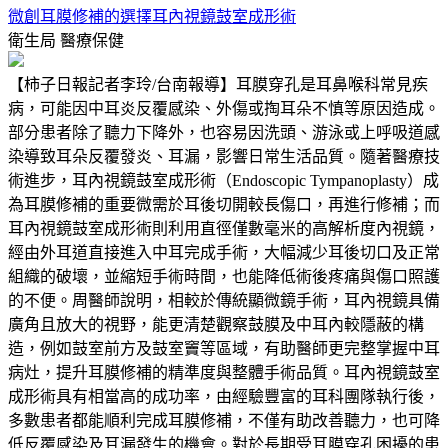
微創耳膜修補的選擇耳內視鏡鼓室成形術
衛生局
醫療保健
【柿子日報記者李玲/台南報導】耳膜穿孔是耳鼻喉科常見疾
病，可能因中耳炎反覆感染、外傷或掏耳朵不慎等原因造成。
部分患者除了聽力下降外，也容易因洗頭、游泳或上呼吸道感
染導致耳朵反覆發炎、耳漏，影響日常生活品質。隨著醫療技
術進步，耳內視鏡鼓室成形術（Endoscopic Tympanoplasty）成
為耳膜修補的重要微需於耳後切開較長傷口，再進行修補；而
耳內視鏡鼓室成形術則利用直徑僅數毫米的高解析度內視鏡，
經由外耳道直接進入中耳完成手術，大幅減少耳後切口及正常
組織的破壞，並縮短手術時間，也能降低術後疼痛與傷口照護
的不便。周醫師說明，相較於傳統顯微鏡手術，耳內視鏡具備
廣角且放大的視野，能更清楚觀察鼓膜及中耳內較隱蔽的構
造，例如鼓室前方及鼓室竇等區域，有助醫師更完整掌握中耳
病灶，提升耳膜修補的精準度與整體手術品質。耳內視鏡鼓室
成形術具有相當高的成功率，由經驗豐富的耳科團隊執行後，
多數患者都能順利完成耳膜修補，不僅有助改善聽力，也可降
低反覆感染及耳漏發生的機會。對於長期受耳膜穿孔困擾的患