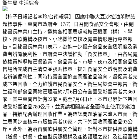
衛生局
生活綜合
【柿子日報記者李玲/台南報導】 因應中聯大豆沙拉油苯駢芘
超標事件，臺南市政府今（7/7）日召開食品安全會報，由副
秘書長林榮川主持，邀集各相關局處就轄管機關（構）、學
校、長照機構及夜市、小吃攤等查核及處置情形進行專案報
告。副秘書長林榮川表示，為進一步提升食品安全透明度及消
費者辨識便利性，市府會中決議推動「食安標章」，由各局處
依權責輔導轄管餐飲業、食品業者、市場、夜市及相關食品販
售場所完成自主清查並張貼標章，提升食品安全透明度及消費
者辨識便利性；同時持續全面追查問題油品流向，督促業者完
成下架回收，全力維護市民食品安全。衛生局於會中報告，衛
生福利部食品藥物管理署於7月6日公布全臺受影響業者共360
家，其中臺南市計有22家。截至7月6日止，本市已累計下架回
收受影響油品780公斤，並責請相關業者全面停止使用涉案油
品，持續配合辦理回收作業。為確認問題油品未流入市面，衛
生局同步查核本市販售業者10家，共下架回收問題油品93公
斤。此外，為落實餐飲供餐安全管理，針對本市提供長照機構
（送餐、供餐、住宿型長照機構及產後護理之家）及社福團體