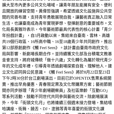
擴大至市內更多公共文化場域，讓青年朋友能擁有安全、便利
且開放的練習空間。黃偉哲強調，希望透過文化設施與公共空
間的完善布建，支持青年勇敢展現自我，讓藝術真正融入日常
生活，也讓臺南成為青年實現夢想、發揮創意的重要城市。文
化局長黃雅玲表示，今年藝術節最具代表性的核心計畫「青少
年扮戲計畫」，自3月啟動以來，集結來自臺南、雲林、高雄
共19個行政區、16所高中職、16至18歲青少年共同創作，推出
第12部原創劇作《觸 Feel Seen》。該計畫由臺南市政府文化
局與影響．新劇場長期合作。並持續獲文化部及台積電文教基
金會支持，將府城傳統「做十六歲」文化轉化為屬於現代青少
年的文化成年禮，引導青年透過劇場探索自我、理解他人，建
立文化認同與公民意識。《觸 Feel Seen》將於8月22日至23日
下午2時30分於台江劇場演出，目前已於OPENTIX售票系統開
賣，推出早鳥優惠、青春限定票及文化幣購票方案；藝術節期
間亦同步辦理「青少年劇場觀察員」及社區樂齡「互動GO」
等系列活動，鼓勵不同世代共同參與藝術交流。除劇場展演
外，今年「街頭文化月」也將連續三個週末接力登場，集結嘻
哈講座、街舞、饒舌、DJ、塗鴉等青年喜愛的街頭文化課