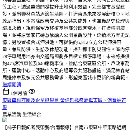
等工程，透過整體開發提升土地利用效益，完善都市基礎建
設，並串聯林森站周邊生活圈，打造東區未來發展新核心。地
政局指出，本案除改善交通及公共設施外，也兼顧歷史紋理與
環境永續，規劃保留及移植基地部分既有喬木，打造榕園廣
場，並將原榮家花磚意象融入公園景觀設計，延續地方歷史記
憶；另設置複合式滯洪池，可提供約5,812立方公尺滯洪容
量，兼具防洪、生態及休憩功能，提升都市防災韌性。區內停
28停車場用地亦由交通局規劃多目標立體停車場，未來將提供
約475席汽車位及640席機車位，並結合東區區公所、戶政事務
所、運動中心、活動中心及商場等公共服務設施，滿足林森站
周邊停車及多元公共服務需求，形塑東區城市更新的新典範。
繼續閱讀
1個月前
東區串聯商圈及企業挺果農 黃偉哲邀盛夏逛東區、消費抽芒
果
農業活動
生活綜合
【柿子日報記者龔榮鵬/台南報導】台南市東區中華東路近期