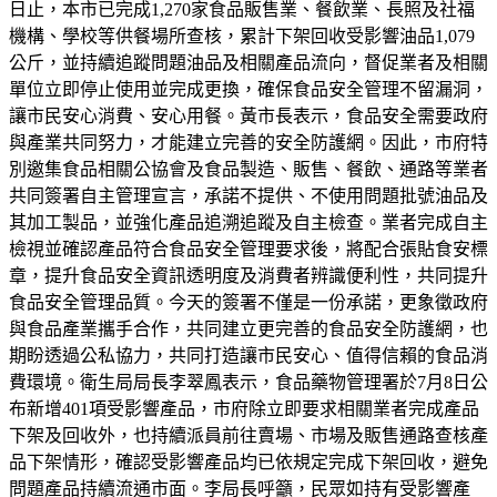
日止，本市已完成1,270家食品販售業、餐飲業、長照及社福
機構、學校等供餐場所查核，累計下架回收受影響油品1,079
公斤，並持續追蹤問題油品及相關產品流向，督促業者及相關
單位立即停止使用並完成更換，確保食品安全管理不留漏洞，
讓市民安心消費、安心用餐。黃市長表示，食品安全需要政府
與產業共同努力，才能建立完善的安全防護網。因此，市府特
別邀集食品相關公協會及食品製造、販售、餐飲、通路等業者
共同簽署自主管理宣言，承諾不提供、不使用問題批號油品及
其加工製品，並強化產品追溯追蹤及自主檢查。業者完成自主
檢視並確認產品符合食品安全管理要求後，將配合張貼食安標
章，提升食品安全資訊透明度及消費者辨識便利性，共同提升
食品安全管理品質。今天的簽署不僅是一份承諾，更象徵政府
與食品產業攜手合作，共同建立更完善的食品安全防護網，也
期盼透過公私協力，共同打造讓市民安心、值得信賴的食品消
費環境。衛生局局長李翠鳳表示，食品藥物管理署於7月8日公
布新增401項受影響產品，市府除立即要求相關業者完成產品
下架及回收外，也持續派員前往賣場、市場及販售通路查核產
品下架情形，確認受影響產品均已依規定完成下架回收，避免
問題產品持續流通市面。李局長呼籲，民眾如持有受影響產