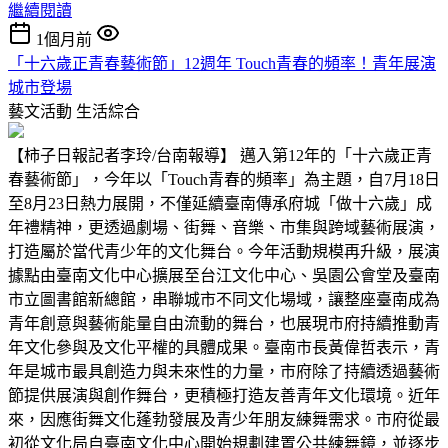
繼續閱讀
1個月前
「十六歲正青春藝術節」12週年 Touch青春的頻率！青年展演
城市登場
藝文活動
生活綜合
【柿子日報記者李玲/台南報導】 邁入第12年的「十六歲正青
春藝術節」，今年以「Touch青春的頻率」為主題，自7月18日
至8月23日熱力展開，不僅延續臺南傳承府城「做十六歲」成
年禮精神，更透過劇場、街舞、音樂、市集與跨域藝術展演，
打造屬於當代青少年的文化舞台。今年活動規模再升級，展演
據點由臺南文化中心擴展至台江文化中心、吳園公會堂及臺南
市立圖書館新總館，串聯城市不同文化場域，讓整座臺南成為
青年創意與藝術能量自由流動的舞台，也展現市府持續推動青
年文化參與及文化平權的具體成果。臺南市長黃偉哲表示，青
年是城市最具創造力與未來性的力量，市府除了持續透過藝術
節提供展演與創作舞台，更積極打造友善青年文化環境。近年
來，因應街舞文化蓬勃發展及青少年朋友練舞需求。市府從最
初從文化局自臺南文化中心開始規劃建置公共練舞鏡，並逐步