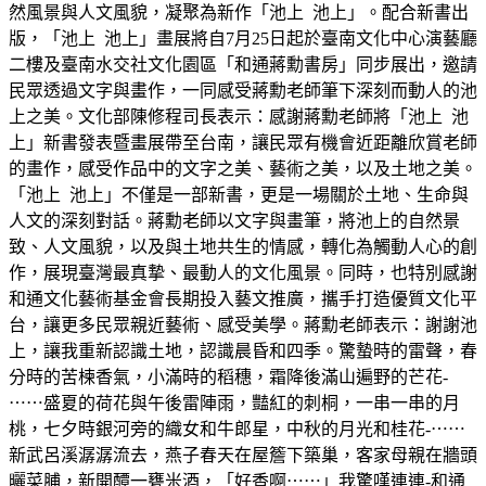
然風景與人文風貌，凝聚為新作「池上 池上」。配合新書出
版，「池上 池上」畫展將自7月25日起於臺南文化中心演藝廳
二樓及臺南水交社文化園區「和通蔣勳書房」同步展出，邀請
民眾透過文字與畫作，一同感受蔣勳老師筆下深刻而動人的池
上之美。文化部陳修程司長表示：感謝蔣勳老師將「池上 池
上」新書發表暨畫展帶至台南，讓民眾有機會近距離欣賞老師
的畫作，感受作品中的文字之美、藝術之美，以及土地之美。
「池上 池上」不僅是一部新書，更是一場關於土地、生命與
人文的深刻對話。蔣勳老師以文字與畫筆，將池上的自然景
致、人文風貌，以及與土地共生的情感，轉化為觸動人心的創
作，展現臺灣最真摯、最動人的文化風景。同時，也特別感謝
和通文化藝術基金會長期投入藝文推廣，攜手打造優質文化平
台，讓更多民眾親近藝術、感受美學。蔣勳老師表示：謝謝池
上，讓我重新認識土地，認識晨昏和四季。驚蟄時的雷聲，春
分時的苦楝香氣，小滿時的稻穗，霜降後滿山遍野的芒花-
⋯⋯盛夏的荷花與午後雷陣雨，豔紅的刺桐，一串一串的月
桃，七夕時銀河旁的織女和牛郎星，中秋的月光和桂花-⋯⋯
新武呂溪潺潺流去，燕子春天在屋簷下築巢，客家母親在牆頭
曬菜脯，新開醰一甕米酒，「好香啊⋯⋯」我驚嘆連連-和通