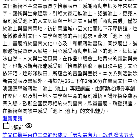
文化藝術基金會董事長李怡寧表示：感謝蔣勳老師多年來以文
字、藝術與生命經驗，引領大家走進池上、認識池上，更讓人
深刻感受池上的人文底蘊與土地之美。目前「蔣勳書房」僅設
於池上與臺南兩地，彷彿兩座城市因文化而結下深厚情誼，也
象徵彼此對文化、美學與閱讀的共同追求。此次「池上 池
上」畫展將於臺南文化中心及「和通蔣勳書房」同步展出，誠
摯邀請民眾走入展場，用心感受蔣勳老師筆下的池上，細細品
味自然、人文與生活風景，在作品中體會土地帶來的感動與美
好，也期盼觀者都能感受到「怡風搖稻浪，寧日映金穗；文心
依阡陌，煌彩滿秋田」所蘊含的豐盈與喜悅。本次系列活動除
新書發表及畫展外，將於7月26日下午2時30分在臺南文化中心
演藝廳舉辦蔣勳「池上 池上」專題講座，由蔣勳老師分享創
作歷程，以及對土地、美學與生命的深刻體悟。講座採免費索
票入場，歡迎全國民眾相約來到臺南，欣賞畫展、聆聽講座，
在藝術與閱讀中感受「池上 池上」的文化魅力。
繼續閱讀
2週前
許又仁攜手百位工會幹部成立「勞動最有力」戰隊 發表五大