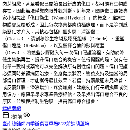
肉芽組織，甚至看似已開始長出新皮的傷口，都可能有生物膜
存在，因此無法僅靠肉眼外觀判斷。近年來，國際傷口照護專
家小組提出「傷口衛生（Wound Hygiene）」的概念，強調生
物膜會反覆形成，因此每次換藥都應積極處理，而不是等到感
染惡化才介入。其核心包括四個步驟：清潔傷口
（Cleanse）、清創移除生物膜及壞死組織（Debride）、重塑
傷口邊緣（Refashion），以及選擇合適的敷料覆蓋
（Dress）。將這些步驟融入每一次傷口照護流程，有助於降
低生物膜再生，提升傷口癒合的機會。值得提醒的是，沒有任
何單一敷料或藥物可以完全解決所有慢性傷口問題。傷口照護
必須同時兼顧病因治療、全身健康狀況、營養支持及適當的局
部傷口管理，才能獲得最佳效果。若傷口持續數週未見改善，
或反覆紅腫、滲液增加、疼痛加劇，建議勿自行長期換藥或使
用偏方，應儘早尋求專業醫療評估。及早找出傷口癒合不良的
原因，並積極控制生物膜，提高傷口癒合機會。
繼續閱讀
2週前
臺南總舖師四季辦桌夏季場8/22前進葫蘆埤