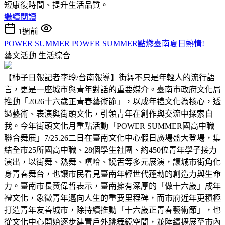
短康復時間、提升生活品質。
繼續閱讀
1週前
POWER SUMMER POWER SUMMER點燃臺南夏日熱情!
藝文活動
生活綜合
【柿子日報記者李玲/台南報導】街舞不只是年輕人的流行語
言，更是一座城市與青年對話的重要媒介。臺南市政府文化局
推動「2026十六歲正青春藝術節」，以成年禮文化為核心，透
過藝術、表演與街頭文化，引領青年在創作與交流中探索自
我。今年街頭文化月重點活動「POWER SUMMER國高中職
聯合舞展」7/25.26二日在臺南文化中心假日廣場盛大登場，集
結全市25所國高中職、28個學生社團、約450位青年學子接力
演出，以街舞、熱舞、嘻哈、饒舌等多元展演，讓城市街角化
身青春舞台，也讓市民看見臺南年輕世代蓬勃的創造力與生命
力。臺南市長黃偉哲表示，臺南擁有深厚的「做十六歲」成年
禮文化，象徵青年邁向人生的重要里程碑，而市府近年更積極
打造青年友善城市，除持續推動「十六歲正青春藝術節」，也
從文化中心開始逐步建置戶外跳舞鏡空間，並陸續擴展至市內