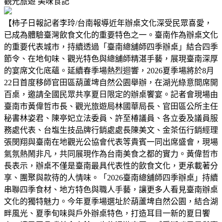
觀光旅遊
美味食記
【柿子日報記者李玲/台南報導近年辦桌文化深受民眾喜愛，
已成為體驗臺灣飲食文化的重要特色之一。臺南作為辦桌文化
的重要代表城市，持續透過「臺南總舖師四季辦桌」結合四季
節令、在地旬味、觀光特色與總舖師精湛手藝，展現臺南深厚
的宴席文化底蘊。延續春季場熱烈迴響，2026夏季場將於8月
22日首度移師官田區葫蘆埤自然公園舉辦，在湖光綠意間席開
百桌，邀請全國民眾共享夏日限定的辦桌饗宴。記者會現場由
臺南市黃偉哲市長、觀光旅遊局林國華局長、官田區公所主任
秘書林姿君、陳亭妃立法委員、許至椿議員、各立委及議員服
務處代表、台塩生技品牌行銷處處長陳美文、金茶伍行銷經理
張閔翔與臺南在地觀光公協會代表等貴賓一同出席盛會，現場
氣氛熱鬧非凡，共同展現作為台南美食之都的實力。黃偉哲市
長表示，辦桌不僅是臺南最具代表性的飲食文化，更承載著分
享、團聚與款待的人情味。「2026臺南總舖師四季辦桌」持續
串聯四季食材、地方特色與職人手藝，讓更多人看見臺南辦桌
文化的獨特魅力。今年夏季場選址於葫蘆埤自然公園，結合湖
畔風光、夏季旬味與戶外辦桌特色，打造耳目一新的夏日饗