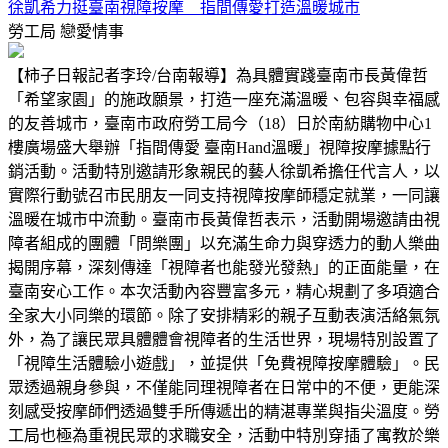
徐凱希力挺臺南視障按摩 指間傳愛打造溫暖城市
勞工局
戀愛情事
【柿子日報記者李玲/台南報導】為具體實踐臺南市長黃偉哲
「希望家園」的施政願景，打造一座充滿溫暖、包容與幸福感
的友善城市，臺南市政府勞工局今（18）日於南紡購物中心1
樓廣場盛大舉辦「指間傳愛 臺南Hand溫暖」視障按摩據點行
銷活動。活動特別邀請形象親民的藝人徐凱希擔任代言人，以
實際行動號召市民朋友一同支持視障按摩師穩定就業，一同讓
溫暖在城市中流動。臺南市長黃偉哲表示，活動開場邀請由視
障者組成的團體「問樂團」以充滿生命力與穿透力的動人樂曲
揭開序幕，深刻傳達「視障者也能發光發熱」的正面能量，在
臺南安心工作。本次活動內容豐富多元，精心規劃了多項適合
全家大小同樂的環節。除了安排精彩的親子互動表演活絡氣氛
外，為了讓民眾具體體會視障者的生活世界，現場特別設置了
「視障生活體驗小遊戲」，並提供「免費視障按摩體驗」。民
眾透過親身參與，不僅能同理視障者在日常中的不便，更能深
刻感受按摩師們透過雙手所傳遞出的精湛專業與指尖溫度。勞
工局也極為重視民眾的求職安全，活動中特別穿插了寓教於樂