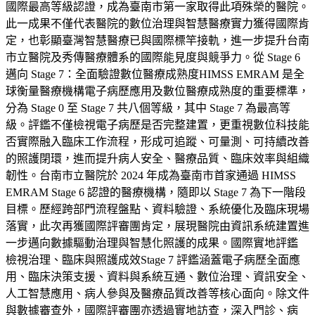
國際最高等級認證，成為臺南市第一家取得此項殊榮的醫院。
此一成果不僅代表醫院的數位治理與智慧醫療實力獲得國際肯
定，也彰顯臺灣智慧醫療已與國際標竿接軌，進一步提升台南
市立醫院及秀傳醫療體系的國際能見度與競爭力。從 Stage 6
邁向 Stage 7：全面驗證數位醫療成熟度HIMSS EMRAM 是全
球衡量醫療機構電子病歷應用及數位醫療成熟度的重要標準，
分為 Stage 0 至 Stage 7 共八個等級，其中 Stage 7 為最高等
級。評鑑不僅檢視電子病歷是否完整建置，更重視數位科技能
否實際融入臨床工作流程，形成可追蹤、可量測、可持續改善
的照護閉環，進而提升病人安全、醫療品質、臨床效率與組織
韌性。台南市立醫院於 2024 年成為臺南市首家通過 HIMSS
EMRAM Stage 6 認證的醫療機構，隨即以 Stage 7 為下一階段
目標。歷經跨部門流程盤點、資料驗證、系統優化及臨床現場
落實，此次再獲國際評審團肯定，展現醫院由資訊系統建置進
一步邁向數據驅動治理與智慧化照護的成果。國際實地評鑑
檢視治理、臨床與照護成效Stage 7 評鑑涵蓋電子病歷全面應
用、臨床決策支援、資料與系統互通、數位治理、資訊安全、
人工智慧應用、病人參與及醫療品質改善等核心面向。除文件
與數據審查外，國際評審團亦透過實地訪查，深入門診、病