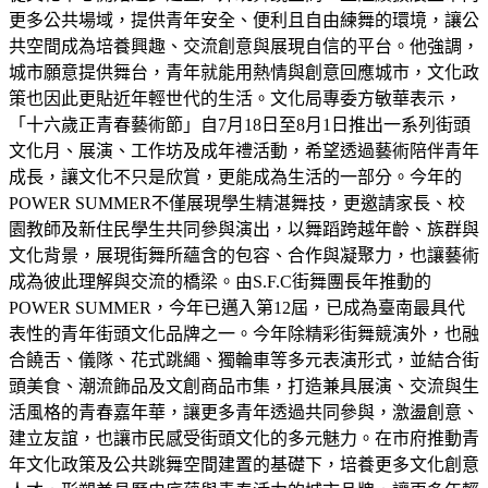
更多公共場域，提供青年安全、便利且自由練舞的環境，讓公
共空間成為培養興趣、交流創意與展現自信的平台。他強調，
城市願意提供舞台，青年就能用熱情與創意回應城市，文化政
策也因此更貼近年輕世代的生活。文化局專委方敏華表示，
「十六歲正青春藝術節」自7月18日至8月1日推出一系列街頭
文化月、展演、工作坊及成年禮活動，希望透過藝術陪伴青年
成長，讓文化不只是欣賞，更能成為生活的一部分。今年的
POWER SUMMER不僅展現學生精湛舞技，更邀請家長、校
園教師及新住民學生共同參與演出，以舞蹈跨越年齡、族群與
文化背景，展現街舞所蘊含的包容、合作與凝聚力，也讓藝術
成為彼此理解與交流的橋梁。由S.F.C街舞團長年推動的
POWER SUMMER，今年已邁入第12屆，已成為臺南最具代
表性的青年街頭文化品牌之一。今年除精彩街舞競演外，也融
合饒舌、儀隊、花式跳繩、獨輪車等多元表演形式，並結合街
頭美食、潮流飾品及文創商品市集，打造兼具展演、交流與生
活風格的青春嘉年華，讓更多青年透過共同參與，激盪創意、
建立友誼，也讓市民感受街頭文化的多元魅力。在市府推動青
年文化政策及公共跳舞空間建置的基礎下，培養更多文化創意