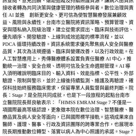
訊查閱、意見回饋、遠距追蹤及持續照護資源，讓病人由資訊
接收者轉為共同決策與健康管理的積極參與者。數位治理與責
任 AI 並進 創新更安全、更可信為使智慧醫療發展兼顧效
益、風險與永續性，台南市立醫院將資訊策略、預算管理、資
安與隱私納入院級治理，建立從需求提出、臨床與技術評估、
優先順序、開發驗證、上線到成效追蹤的標準流程，並以
PDCA 循環持續改善。資訊系統需求優先聚焦病人安全與醫療
品質，其次為法規遵循、臨床與營運改善，以及行政效能。在
人工智慧應用上，秀傳醫療體系設置負責任醫療 AI 中心，推
動統一治理、安全合規、透明可信及全生命週期管理。AI 導
入須明確說明臨床目的、輸入資料、效能指標、公平性、外部
驗證、限制與警示，並於上線後持續監測、維護及再驗證，確
保科技始終服務臨床需求，保留專業人員監督與最終判斷。院
長：Stage 7 是全院共同成就，也是下一段旅程的起點台南市
立醫院院長蔡良敏表示：「HIMSS EMRAM Stage 7 不僅是一
項國際最高等級認證，更象徵本院在數位治理、智慧醫療、醫
療品質及病人安全等面向，已與國際標竿接軌。這項成果來自
醫師、護理、醫事、行政及資訊團隊的跨專業合作，也展現本
院長期推動數位轉型、落實以病人為中心照護的承諾。Stage 7