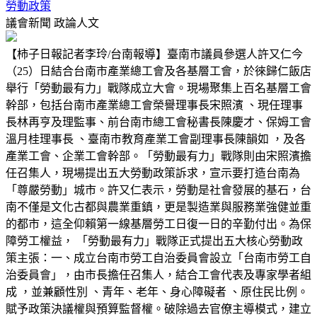
勞動政策
議會新聞
政論人文
【柿子日報記者李玲/台南報導】臺南市議員參選人許又仁今
（25）日結合台南市產業總工會及各基層工會，於徠歸仁飯店
舉行「勞動最有力」戰隊成立大會。現場聚集上百名基層工會
幹部，包括台南市產業總工會榮譽理事長宋照濱 、現任理事
長林再亨及理監事、前台南市總工會秘書長陳慶才、保姆工會
溫月桂理事長 、臺南市教育產業工會副理事長陳韻如 ，及各
產業工會、企業工會幹部。「勞動最有力」戰隊則由宋照濱擔
任召集人，現場提出五大勞動政策訴求，宣示要打造台南為
「尊嚴勞動」城市。許又仁表示，勞動是社會發展的基石，台
南不僅是文化古都與農業重鎮，更是製造業與服務業強健並重
的都市，這全仰賴第一線基層勞工日復一日的辛勤付出。為保
障勞工權益， 「勞動最有力」戰隊正式提出五大核心勞動政
策主張：一、成立台南市勞工自治委員會設立「台南市勞工自
治委員會」，由市長擔任召集人，結合工會代表及專家學者組
成 ，並兼顧性別 、青年、老年、身心障礙者 、原住民比例。
賦予政策決議權與預算監督權。破除過去官僚主導模式，建立