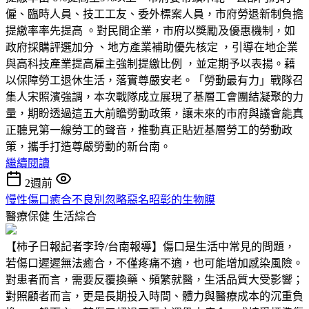
僱、臨時人員、技工工友、委外標案人員，市府勞退新制負擔
提繳率率先提高 。對民間企業，市府以獎勵及優惠機制，如
政府採購評選加分 、地方產業補助優先核定 ，引導在地企業
與高科技產業提高雇主強制提繳比例 ，並定期予以表揚。藉
以保障勞工退休生活，落實尊嚴安老。「勞動最有力」戰隊召
集人宋照濱強調，本次戰隊成立展現了基層工會團結凝聚的力
量，期盼透過這五大前瞻勞動政策，讓未來的市府與議會能真
正聽見第一線勞工的聲音，推動真正貼近基層勞工的勞動政
策，攜手打造尊嚴勞動的新台南。
繼續閱讀
2週前
慢性傷口癒合不良別忽略惡名昭彰的生物膜
醫療保健
生活綜合
【柿子日報記者李玲/台南報導】傷口是生活中常見的問題，
若傷口遲遲無法癒合，不僅疼痛不適，也可能增加感染風險。
對患者而言，需要反覆換藥、頻繁就醫，生活品質大受影響；
對照顧者而言，更是長期投入時間、體力與醫療成本的沉重負