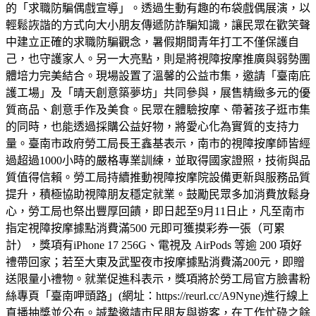
的「求職防騙偶戲宣導」。透過生動有趣的布袋戲偶展演，以
輕鬆詼諧的方式向大小朋友傳遞防詐騙知識，讓民眾在歡笑聲
中建立正確的求職防騙觀念，暑假期間青年打工不僅保護自
己，也守護家人。另一大亮點，則是將視障按摩推廣與弱勢團
體培力完美結合。現場設置了溫馨的公益市集，邀請「臺南庇
護工場」及「晴天創意築夢坊」共同參與，展售精緻多元的優
質商品、創意手作及美食。民眾在體驗按摩、帶著孩子逛市集
的同時，也能透過採購公益好物，將愛心化為實質的支持力
量。臺南市政府勞工局長王鑫基表示，南市的視障按摩師皆經
過超過1000小時的嚴格專業訓練，並取得國家證照，技術與品
質值得信賴。勞工局持續推動視障按摩院設備更新與服務品質
提升，積極協助視障朋友穩定就業。鼓勵民眾多加消費放鬆身
心，勞工局也祭出豐厚回饋，即日起至9月11日止，凡至南市
指定視障按摩據點消費滿500 元即可獲摸彩券一張（可累
計），獎項有iPhone 17 256G、電視及 AirPods 等逾 200 項好
禮帶回家；若至大東及武聖夜市按摩據點消費滿200元，即贈
送限量小禮物。就業促進科表示，獎項將於勞工局官方臉書粉
絲專頁「臺南呷頭路」(網址：https://reurl.cc/A9Nyne)進行線上
直播抽獎並公布。誠摯邀請市民朋友與遊客，在工作忙碌之餘