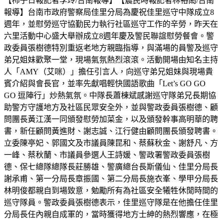
【柿子日報記者李玲/台南報導】【農民時報記者林裕閎/台南
報導】台南市政府警察局佳里分局為慶祝佳里巡守中隊成立8
週年，並慰勞巡守協勤民力執行社區巡守工作的辛勞，昨天在
六里活動中心盛大舉辦成立8週年慶及警民聯誼慰勞餐會。警
政委員張樹德特別重返老地方親臨指導，與滿場的員警及巡守
弟兄姐妹歡聚一堂，現場氣氛熱烈滾滾。活動開場由知名主持
人「AMY（艾咪）」擔任引言人，向巡守弟兄姐妹與現場貴
賓介紹與會長官，並率先獻唱輕快國語歌曲「Let’s GO GO
GO 逗陣行」炒熱氣氛。中隊長蕭棟斌感謝巡守隊弟兄長期協
助警方守護地方及社區民眾安全外，並與警政委員張樹德、顧
問團長黃江漢一同頒發慰勞加菜金，以及頒發幹事高明華的聘
書，新任顧問黃進財、謝志誠、江行健由顧問團長頒發聘書。
立委陳亭妃、郭國文及市議員陳昆和、蔡蘇秋金、謝舒凡、方
一峰、蔡秋蘭、市議員參選人王詩媛、警政署警政委員張樹
德、保七總隊總隊長莊勝雄、警廣總台長斯儀仙、佳里分局長
謝承甫、第一分局長章振國、第二分局長施衣峯、學甲分局長
林明俊都親自到場致意，勉勵所有為社區安全犧牲休閒時間的
巡守隊員。警政委員張樹德表示，佳里巡守隊是在他擔任佳里
分局長任內親自成軍的，當時獲得地方士紳的熱烈響應，在極