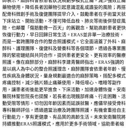
師表示，麻醉科會依患者狀況規劃多模式止痛，減少強效止痛
藥物使用，降低長者因藥物引起意識混亂或譫妄的風險；再搭
配骨科微創手術及復健團隊提早介入，鼓勵患者在手術當天就
下床站立、開始活動，不僅可降低血栓、肺炎等術後併發症風
險，也顛覆「傷筋動骨一百天」的舊觀念，幫助高齡患者更快
恢復行動力，早日回歸日常生活。ERAS並非單一治療技術，
而是一套跨團隊合作的整合照護模式。它全面涵蓋了外科、麻
醉科、護理團隊、復健科及營養科等各個環節，透過各專業團
隊的緊密鏈結與共同合作，提供患者更安全、更有效率的醫療
照護。像在麻醉部分，麻醉科李建青醫師指出，ERAS強調的
是以病人為中心的整合照護理念，麻醉團隊會依患者年齡、慢
性疾病及身體狀況，量身規劃最適合的麻醉策略，搭配多模式
疼痛控制，減少鴉片類止痛藥使用，降低噁心、嗜睡等副作
用，讓患者術後能更早進食、下床活動，加速身體恢復。安南
醫院林聖哲院長也提醒，若長者出現髖部疼痛、行走困難、活
動受限等情形，切勿因年齡因素而延誤就醫，應儘早接受骨科
專科醫師評估，透過適當治療及跨團隊照護，有機會重拾自主
行動能力，享有更健康、有品質的高齡生活。未來安南醫院將
持續推動ERAS照護模式，應用於更多手術領域，協助患者縮