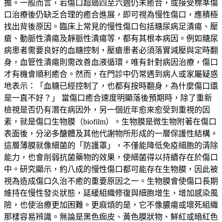
擔。一般而言，若傷口超過四至六週仍未癒合，或接受標準傷
口治療後仍缺乏合理的癒合進展，即可視為慢性傷口，應積極
找出背後原因。臨床上常見的慢性傷口包括糖尿病足潰瘍、壓
瘡、動脈性潰瘍及靜脈性潰瘍等，都有其根本病因。例如糖尿
病患者需要良好的血糖控制，壓瘡患者必須落實減壓與定時翻
身，血管性潰瘍則需改善血液循環。唯有針對病因治療，傷口
才有機會順利癒合。然而，在門診中仍常遇到病人或家屬疑惑
地表示：「血糖已經控制了，也都有按時翻身，為什麼傷口還
是一直不好？」 當傷口癒合速度明顯落後預期時，除了重新
檢視是否仍有潛在病因外，另一個近年愈來愈受到重視的因
素，就是傷口生物膜（biofilm）。生物膜是微生物附著在傷口
表面後，分泌多醣體及其他代謝物所形成的一層保護性結構。
這層薄膜就像細菌的「防護罩」，不僅能降低免疫細胞的清除
能力，也會削弱抗菌藥物的效果，使細菌得以持續存在於傷口
中。研究顯示，約八成的慢性傷口都可能存在生物膜，因此被
視為造成傷口久治不癒的重要原因之一。生物膜會使傷口長期
維持在慢性發炎狀態，延緩組織修復與細胞增生，增加感染風
險，也使治療更加困難。更麻煩的是，它不像膿瘍或壞死組織
那樣容易辨識。無論是黑色痂皮、黃色膜狀物、鮮紅或暗紅色