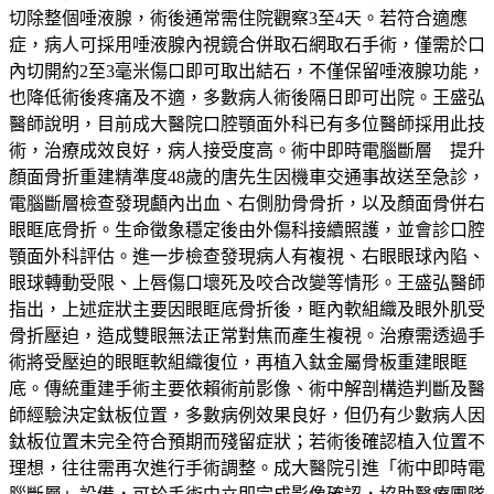
切除整個唾液腺，術後通常需住院觀察3至4天。若符合適應
症，病人可採用唾液腺內視鏡合併取石網取石手術，僅需於口
內切開約2至3毫米傷口即可取出結石，不僅保留唾液腺功能，
也降低術後疼痛及不適，多數病人術後隔日即可出院。王盛弘
醫師說明，目前成大醫院口腔顎面外科已有多位醫師採用此技
術，治療成效良好，病人接受度高。術中即時電腦斷層 提升
顏面骨折重建精準度48歲的唐先生因機車交通事故送至急診，
電腦斷層檢查發現顱內出血、右側肋骨骨折，以及顏面骨併右
眼眶底骨折。生命徵象穩定後由外傷科接續照護，並會診口腔
顎面外科評估。進一步檢查發現病人有複視、右眼眼球內陷、
眼球轉動受限、上唇傷口壞死及咬合改變等情形。王盛弘醫師
指出，上述症狀主要因眼眶底骨折後，眶內軟組織及眼外肌受
骨折壓迫，造成雙眼無法正常對焦而產生複視。治療需透過手
術將受壓迫的眼眶軟組織復位，再植入鈦金屬骨板重建眼眶
底。傳統重建手術主要依賴術前影像、術中解剖構造判斷及醫
師經驗決定鈦板位置，多數病例效果良好，但仍有少數病人因
鈦板位置未完全符合預期而殘留症狀；若術後確認植入位置不
理想，往往需再次進行手術調整。成大醫院引進「術中即時電