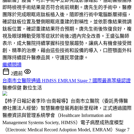
腦斷層」設備，可於手術中立即完成影像確認，協助醫療團隊
即時檢視手術結果是否符合術前規劃。唐先生的手術中，醫療
團隊於完成眼眶底鈦板植入後，隨即進行術中電腦斷層掃描，
確認鈦板位置及雙側眼眶底重建的對稱性，並依影像結果微調
鈦板位置，確認重建結果符合預期。唐先生術後恢復良好，複
視及眼球轉動受限等症狀於術後2週內完全改善。王盛弘醫師
表示，成大醫院持續掌握科技發展趨勢，讓病人有機會接受微
創、精準的治療，藉由這些技術和設備的導入，口腔顎面外科
團隊持續提升醫療品質，守護民眾健康。
繼續閱讀
2週前
台南市立醫院通過 HIMSS EMRAM Stage 7 國際最高等級認證
醫療保健
數位生活
【柿子日報記者李玲/台南報導】台南市立醫院（委託秀傳醫
療社團法人經營）智慧醫療發展再創新里程碑，正式通過國際
醫療資訊與管理系統學會（Healthcare Information and
Management Systems Society, HIMSS）電子病歷成熟度模型
（Electronic Medical Record Adoption Model, EMRAM）Stage 7