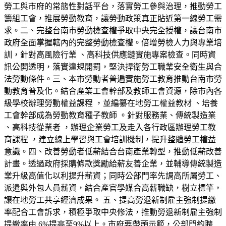
勞工與市府的常態性對話平台，落實勞工參與治理，推動勞工
籌組工會，推展勞動教育，讓勞動政策真正貼近第一線勞工需
求。二、完整台南市勞動檢查權爭取中央完全授權，讓台南市
政府全面掌握轄內的完整勞動檢查權。倍增勞檢人力與專業培
訓，針對高風險行業 、高科技供應鏈實施專案檢查。同時資
訊公開透明，落實違規開罰，堅決捍衛勞工職業安全衛生與合
法勞動條件。三、本市勞動者普遍實施勞工教育推動台南市勞
動教育普及化。結合產業工會幹部及教師工會資源，除市內各
級學校辦理勞動權益課程 ，並編纂在地勞工權益教材 、培養
工會幹部成為勞動教育種子教師 。針對服務業、傳統製造業
、高科技從業者 ，辦理企業勞工及走入各行政區辦理勞工教
育課程 ，建立線上學習與工會培訓機制，提升整體勞工權益
意識。四、改善勞動者低薪結合台南產業轉型，推動低薪改善
計畫。透過政府採購條款獎勵給薪友善企業，並輔導傳統製造
業升級高值化以利提升薪資；同時公部門率先調高所屬勞工、
派遣與外包人員薪資，結合產官學媒合高薪職缺，樹立標竿，
讓在地勞工共享經濟成果。 五、提高勞退新制雇主強制提繳
率配合工會訴求，積極爭取中央修法，推動勞退新制雇主強制
提繳率由 6%提高至9%以上。市府要帶頭示範，公部門約聘