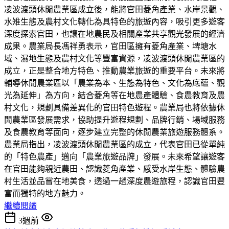
凌波渡頭休閒農業區成立後，能將官田菱角產業、水岸景觀、
水雉生態及農村文化轉化為具特色的旅遊內容，吸引更多遊客
深度探索官田，也讓在地農民及相關產業共享觀光發展的經濟
成果。農業局長馮祥勇表示，官田區擁有菱角產業、埤塘水
域、濕地生態及農村文化等豐富資源，凌波渡頭休閒農業區的
成立，正是整合地方特色、推動農業旅遊的重要平台。未來將
輔導休閒農業區以「農業為本、生態為特色、文化為底蘊、觀
光為延伸」為方向，結合菱角等在地農產體驗、食農教育及農
村文化，規劃具備差異化的官田特色遊程。農業局也將依據休
閒農業區發展需求，協助提升遊程規劃、品牌行銷、場域服務
及食農教育等面向，逐步建立完整的休閒農業旅遊服務體系。
農業局指出，凌波渡頭休閒農業區的成立，代表官田已從單純
的「特色農產」邁向「農業旅遊品牌」發展。未來希望讓遊客
在官田能夠親近農田、認識菱角產業、感受水岸生態、體驗農
村生活並品嘗在地美食，透過一趟深度農遊旅程，認識官田豐
富而獨特的地方魅力。
繼續閱讀
3週前