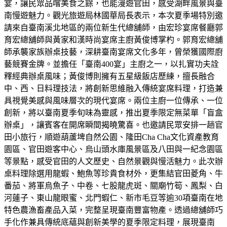
宴，讓民眾品嚐美食之餘，也能漫遊官田，感受湖畔風景與臺
南慢遊魅力。觀光旅遊局林國華局長表示，本次夏季場特別邀
請來自臺南溪北地區的兩位新生代總舖師，由宏珍宴席餐廳郭
育宏總舖師與黃家和漢時尚宴席主廚黃俊博掌杓。郭育宏總舖
師承襲家族辦桌技藝，深耕臺南宴席文化多年，曾榮獲國際廚
藝競賽金牌。並擔任「臺南400宴」主廚之一，以扎實功夫詮
釋經典辦桌風味；黃俊博則擁有五星級飯店歷練，擅長融合
中、西、日料理技法，將創新思維融入傳統宴席料理，打造兼
具視覺美感與風味層次的現代宴席。兩位主廚一位傳承、一位
創新，將以臺南夏季旬味為靈感，推出夏季限定無菜單「盲盒
辦桌」，讓賓客在開席瞬間揭曉驚喜。也邀請民眾安排一趟官
田小旅行，順遊葫蘆埤自然公園、隆田Cha Cha文化資產教育
園區、官田遊客中心、烏山頭水庫風景區及八田與一紀念園區
等景點，感受官田的人文歷史、自然景觀與慢活魅力。此次辦
桌料理除選用龍蝦、鮑魚等珍貴食材外，更集結官田菱角、牛
番茄、將軍烏魚子、中卷、七股龍虎斑、關廟竹筍、鳳梨、白
河蓮子、東山龍眼蜜、北門蝦仁、新市毛豆等逾30項臺南在地
特色農漁畜產品入菜，完整呈現臺南豐富物產。透過總舖師巧
手化作兼具傳統底蘊與創新美學的夏季限定料理，展現臺南