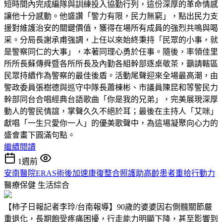
短時間內完成編隊與訓練投入協勤行列，這份深厚的革命情感
讓他十分感動。他盛讚「警力有限，民力無窮」，點出民力支
援對維護治安的關鍵價值，獲得在場所有成員的強烈共鳴與喝
采。分局長謝承甫強調，上任以來始終秉持「民眾的小事，就
是警察同仁的大事」，本著同理心勇於任事。隨後，率領佳里
所所長蘇傳舜暨各所所長及內勤各組幹部逐桌敬茶，籲請轄區
民眾持續作為警察的最佳後盾。活動尾聲迎來全場最高潮，由
警政委員張樹德與巡守中隊長蕭棟彬、市議員陳昆和等警民力
幹部同台合唱經典台語歌曲「你是我的兄弟」，完美展現深厚
動人的警民情誼，掌聲久久不絕於耳；最後在主持人「艾咪」
獻唱「一生只愛你一人」的優美歌聲中，為這場凝聚向心力的
盛會畫下圓滿句點。
繼續閱讀
1週前
安南醫院ERAS術後加速康復整合照護助高齡患者重拾行動力
醫療保健
生活綜合
【柿子日報記者李玲/台南報導】90歲的婆婆因右側髖關節嚴
重退化，長期飽受疼痛困擾，行走能力明顯下降，甚至影響到