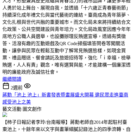
人才，形塑兼具歷史底蘊與青春活力的城市品牌，讓更多年輕
人勇於站上舞台、展現自我，並透過「十六歲正青春藝術節」
持續深化成年禮文化與當代藝術的連結。臺南成為青年築夢、
文化扎根與世代共融的重要城市。而文化局未來將持續結合文
化政策、公共空間建設與青年培力。文化局政風室因應今年年
底地方公職人員選舉，也設攤辦理反賄選宣導，透過有獎徵
答、活潑有趣的互動遊戲及QR Code掃描填答問卷等闖關活
動，讓參與民眾在輕鬆互動中了解常見賄選態樣，如現金買
票、禮品贈送、餐會請託及旅遊招待等，強化「ｉ幸福，檢舉
賄選，人人有責」觀念，唯有選賢與能，才能建構一個廉潔透
明的廉能政府及誠信社會。
繼續閱讀
2週前
蔣勳「池上 池上」新書發表暨畫展盛大開幕 邀民眾走進臺南
感受池上之美
藝文活動
圖文創作
【柿子日報記者李玲/台南報導】蔣勳老師自2014年起駐村臺
東池上，十餘年來以文字與畫筆細膩記錄池上的四季流轉、自