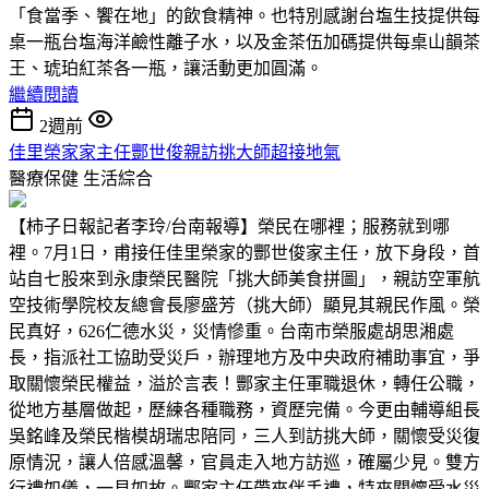
「食當季、饗在地」的飲食精神。也特別感謝台塩生技提供每
桌一瓶台塩海洋鹼性離子水，以及金茶伍加碼提供每桌山韻茶
王、琥珀紅茶各一瓶，讓活動更加圓滿。
繼續閱讀
2週前
佳里榮家家主任酆世俊親訪挑大師超接地氣
醫療保健
生活綜合
【柿子日報記者李玲/台南報導】榮民在哪裡；服務就到哪
裡。7月1日，甫接任佳里榮家的酆世俊家主任，放下身段，首
站自七股來到永康榮民醫院「挑大師美食拼圖」，親訪空軍航
空技術學院校友總會長廖盛芳（挑大師）顯見其親民作風。榮
民真好，626仁德水災，災情慘重。台南市榮服處胡思湘處
長，指派社工協助受災戶，辦理地方及中央政府補助事宜，爭
取關懷榮民權益，溢於言表！酆家主任軍職退休，轉任公職，
從地方基層做起，歷練各種職務，資歷完備。今更由輔導組長
吳銘峰及榮民楷模胡瑞忠陪同，三人到訪挑大師，關懷受災復
原情況，讓人倍感溫馨，官員走入地方訪巡，確屬少見。雙方
行禮如儀，一見如故。酆家主任帶來伴手禮，特來關懷受水災