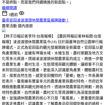
不是終點，而是我們持續精進的新起點。」
繼續閱讀
3週前
臺南官田凌波渡頭休閒農業區揭牌啟動！
農業活動
國內旅遊
【柿子日報記者李玲/台南報導】【農民時報記者林裕閎/台南
報導】凌波渡頭休閒農業區今(18) 日於葫蘆埤自然公園舉行揭
牌儀式，正式為官田區的觀光發展開啟全新篇章。官田區以菱
角產業聞名，並擁有埤塘水域、水雉生態、農村景觀及地方文
化等多元資源。透過凌波渡頭休閒農業區的成立，將進一步整
合農業生產、農村生活、生態環境與觀光體驗，讓遊客不只是
來到官田品嘗在地農產，更能深入認識菱角產業、體驗農村生
活、探索自然生態，感受官田獨特的「菱鄉」魅力。市長黃偉
哲表示，臺南擁有豐富多元的農業產業與農村特色，市府近年
積極推動農業與觀光跨域合作，透過休閒農業區的規劃，將各
地特色農業、自然景觀、農村文化等資源轉化為深度旅遊體
驗。並強調休閒農業的核心不只是「看風景」，更重要的是讓
遊客走進農村、認識農業，了解農產品從田間到餐桌的過程。