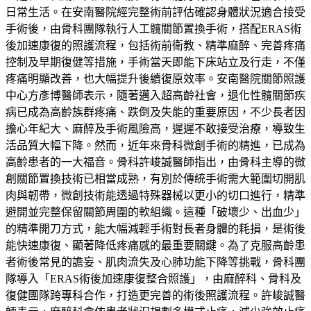
日常生活。在安南醫院經完整術前評估確認身體狀況適合接受
手術後，由骨科團隊執行人工髖關節置換手術，搭配ERAS術
後加速康復的照護流程，包括術前衛教、精準麻醉、完善疼痛
控制及早期復健等措施，手術當天即能下床站立及行走，不僅
疼痛明顯改善，也大幅提升後續復原效率。安南醫院關節照護
中心方彥博醫師表示，隨著邁入超高齡社會，退化性髖關節疾
病已成為高齡族群疼痛、跌倒及失能的重要原因，不少長者因
擔心年紀大、麻醉及手術風險高，遲遲不敢接受治療，導致生
活品質大幅下降。然而，近年來骨科微創手術的精進，已成為
高齡患者的一大福音。骨科許峻誠醫師指出，由骨科主導的微
創關節置換技術已相當成熟，有別於傳統手術需大範圍切開肌
肉與韌帶，微創技術能透過特殊器械以更小的切口進行，精準
避開並完整保留關節周圍的軟組織。這種「破壞少、出血少」
的精準開刀方式，能大幅減輕手術對長者身體的耗損，是術後
能快速康復、顯著降低疼痛感的最重要關鍵。為了克服高齡患
者術後常見的譫妄、肌肉流失及心肺功能下降等挑戰，骨科團
隊導入「ERAS術後加速康復整合照護」，由麻醉科、骨科及
復健團隊跨專科合作，打造更完善的術後照護流程。許峻誠醫