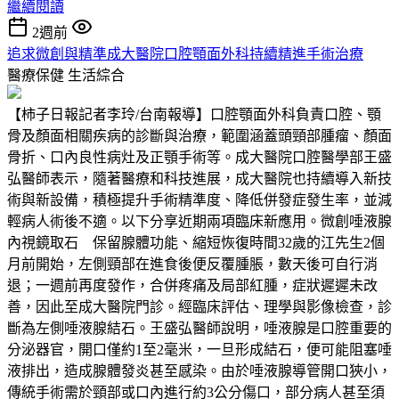
繼續閱讀
2週前
追求微創與精準成大醫院口腔顎面外科持續精進手術治療
醫療保健
生活綜合
【柿子日報記者李玲/台南報導】口腔顎面外科負責口腔、顎
骨及顏面相關疾病的診斷與治療，範圍涵蓋頭頸部腫瘤、顏面
骨折、口內良性病灶及正顎手術等。成大醫院口腔醫學部王盛
弘醫師表示，隨著醫療和科技進展，成大醫院也持續導入新技
術與新設備，積極提升手術精準度、降低併發症發生率，並減
輕病人術後不適。以下分享近期兩項臨床新應用。微創唾液腺
內視鏡取石 保留腺體功能、縮短恢復時間32歲的江先生2個
月前開始，左側頸部在進食後便反覆腫脹，數天後可自行消
退；一週前再度發作，合併疼痛及局部紅腫，症狀遲遲未改
善，因此至成大醫院門診。經臨床評估、理學與影像檢查，診
斷為左側唾液腺結石。王盛弘醫師說明，唾液腺是口腔重要的
分泌器官，開口僅約1至2毫米，一旦形成結石，便可能阻塞唾
液排出，造成腺體發炎甚至感染。由於唾液腺導管開口狹小，
傳統手術需於頸部或口內進行約3公分傷口，部分病人甚至須