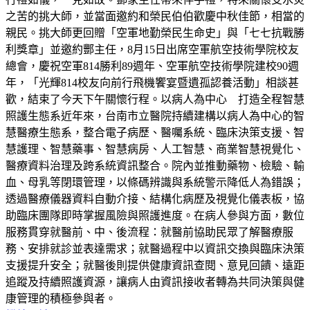
之苦的挑大師，並當面邀約和榮民伯伯歡慶中秋佳節，相當的
親民。挑大師更回贈「空軍地勤榮民生命史」與「七七抗戰勝
利獎章」並邀約酆主任，8月15日出席空軍航空技術學院校友
總會，慶祝空軍814勝利89週年、空軍航空技術學院建校90週
年，「光輝814校友向前行飛機饗宴暨遺孤認養活動」相談甚
歡，結束了今天下午關懷行程。以病人為中心 打造全程智慧
照護生態系近年來，台南市立醫院持續建構以病人為中心的智
慧醫療生態系，整合電子病歷、醫囑系統、臨床決策支援、智
慧護理、智慧藥事、智慧病房、人工智慧、商業智慧視覺化、
醫療資料治理及跨系統資訊整合。院內並推動藥物、檢驗、輸
血、母乳等閉環管理，以條碼辨識與系統警示降低人為錯誤；
透過醫療儀器資料自動介接、結構化病歷及視覺化儀表板，協
助臨床團隊即時掌握風險與照護進度。在病人參與方面，數位
服務貫穿就醫前、中、後流程：就醫前協助民眾了解醫療服
務、安排就診並表達需求；就醫過程中以資訊交換與臨床決策
支援提升安全；就醫後則提供健康資訊查閱、意見回饋、遠距
追蹤及持續照護資源，讓病人由資訊接收者轉為共同決策與健
康管理的積極參與者。