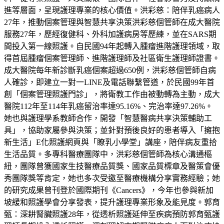
進等層面，呈現護理專業的核心價值。洪彩慈：陪伴乳癌病人
27年，推動個案管理與智慧共享決策洪彩慈個管師在成大醫院
服務27年，歷經復健科、外科加護病房等歷練，並在SARS期
間投入第一線照護。自民國94年起轉入腫瘤進階護理領域，取
得首屆腫瘤個案管理師、進階護理師及社區衛生護理師證書。
成大醫院每年新診斷乳癌個案超過650例，洪彩慈個管師自病
人確診，即建立一對一LINE及電話聯繫管道，於民國99年首
創「個案管理照護門診」，將衛教工作由被動轉為主動，成大
醫院112年至114年乳癌留治率達95.16%、完治率達97.26%。
她也與護理學系教師合作，開發「智慧醫病共享決策輔助工
具」，協助家屬參與決策；並針對預後良好的患者導入「擁抱
新生活」E化照護網頁與「瞭乳小學堂」講座，陪伴病友重拾
生活品質。多專科醫療團隊中，洪彩慈個管師為核心溝通樞
紐，團隊曾獲國家生技醫療品質獎、國家品質標章及醫策會優
秀團隊獎等肯定，她也多次受邀至醫療機構分享實務經驗；她
的研究成果曾刊登於國際期刊《Cancers》，今年也參與新加
坡緩和照護學會分享發表，提升護理專業形象及能見度。郭育
甄：深耕腎臟照護28年，從透析照護延伸至疾病預防郭育甄護