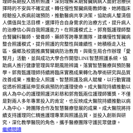
理師長期投入透析照護，深刻理解末期腎臟病病人面對治療抉
擇時的不安與不確定感。轉任慢性腎臟病衛教師後，她將臨床
經驗投入疾病前端預防，推動醫病共享決策，協助病人釐清個
人價值與生活目標，選擇符合自身需求的治療方式，提升病人
的治療信心與自我照護能力。在照護模式上，郭育甄護理師整
合腎臟科醫師、營養師、藥師等跨專業團隊，建構慢性腎臟病
整合照護模式，提升照護的完整性與連續性。她積極走入社
區、偏鄉及校園推廣腎臟病防治教育，與衛生局合作辦理「愛
腎月」活動，並與成功大學合作開發LINE智慧照護系統，協
助病人進行健康管理與早期風險辨識，落實智慧醫療與預防醫
學。郭育甄護理師持續將臨床實務成果轉化為學術研究與品質
改善成果，推動全人照護、智慧照護及病人賦權，以行動實踐
從透析照護延伸至疾病預防的護理使命。成大醫院持續推動以
病人為中心的護理照護洪彩慈和郭育甄兩位護理師獲獎，不僅
是對兩人多年專業投入的肯定，也反映成大醫院持續推動以病
人為中心、跨團隊合作及智慧醫療發展的成果。成大醫院將持
續支持護理同仁精進護理專業與照護品質，並投入創新與研
究，深化教學醫院的角色，攜手醫療團隊守護民眾健康。
繼續閱讀