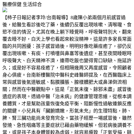
醫療保健
生活綜合
【柿子日報記者李玲/台南報導】8歲陳小弟兩個月前感冒過
後，給醫生看診後吃了藥，後續仍反覆出現咳嗽、清喉嚨、食
慾不佳的情況。尤其在晚上躺下睡覺時，呼吸聲特別大，翻來
覆去睡不好，白天上學也看起來較沒精神。這是許多家長常面
臨的共同困擾：孩子感冒過後，明明好像吃藥痊癒了，卻仍反
覆出現咳嗽、有痰、打噴嚏與鼻塞等後遺症，甚至夜間睡眠時
呼吸聲大、白天精神不濟，連帶吃飯也變得胃口缺缺、拖延許
久；或是好不容易痊癒了，但相隔幾周又再度感冒，令照顧者
身心俱疲。台南新樓醫院中醫科史峰醫師提及，在西醫臨床上
常與感冒後氣道敏感、黏膜腫脹、腺樣體肥大或鼻涕倒流相
關；然而在中醫觀點中，這是「正氣未復、餘邪未盡」感冒後
遺症的表現。透過中醫「治未病」的健康管理思維，從根本調
養體質，才是幫助孩童恢復免疫平衡、阻斷慢性過敏連鎖反應
的關鍵。小兒具有「臟腑嬌嫩，形氣未充」的生理特點，肺、
脾、腎三臟功能尚未發育完全。當孩子經歷一場感冒後，雖然
發燒、急性咽痛等主要症狀已藉由藥物緩解，但若病後調養不
當，或是孩子本身體質較為虛弱，就容易導致「正氣受損，餘