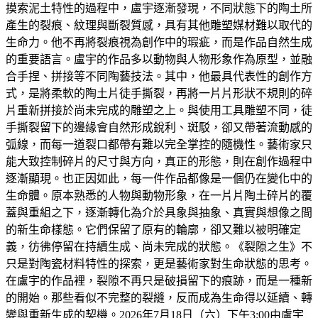
摸索泥土特性的過程中，盧宇逐漸發現，不同狀態下的陶土所
產生的裂痕、紋理與斷裂質感，具有其他雕塑媒材難以取代的
生命力。他不再將裂痕視為創作中的瑕疵，而是作品自然生成
的重要語言。盧宇的作品多以動物與人物形象作為原型，並融
合手捏、拼接等不同陶藝技法。其中，他最具代表性的創作方
式，是將柔軟的陶土片徒手撕裂，再將一片片形狀不規則的碎
片重新拼接於尚未完成的雕塑之上。與使用工具雕塑不同，徒
手撕裂留下的邊緣會自然形成銳利、斑駁，卻又帶著流動感的
弧線，而每一道裂口都帶有難以完全掌控的隨機性。藝術家只
能大致控制碎片的尺寸與方向，真正的形態，則在創作過程中
逐漸顯現。也正因如此，每一件作品都像是一個仍在變化中的
生命體。原本熟悉的人物與動物形象，在一片片陶土碎片的覆
蓋與重組之下，逐漸轉化為介於具象與抽象、真實與想像之間
的新生命樣態。它們保留了原有的輪廓，卻又難以被明確定
義，彷彿停留在持續生成、尚未完成的狀態。《裂隙之生》不
只是對陶瓷材料特性的探索，更是藝術家對生命狀態的思考。
在盧宇的作品裡，裂隙不再只是破損留下的痕跡，而是一種新
的開始。那些看似不完整的裂縫，反而成為生命得以延續、轉
變與重新生成的契機。2026年7月18日（六）下午3:00由盧宇