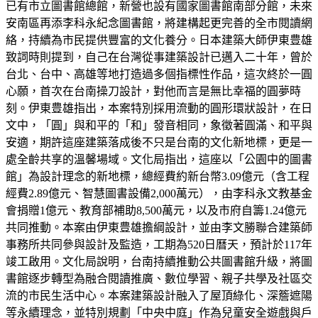
已有市立圖書館總館，新營也設有國家圖書館南部分館，未來
安南區再添李科永紀念圖書館，將建構起更完善的全市閱讀網
絡，持續為市民提供豐富的文化養分。日本建築大師伊東豊雄
致詞時則提到，自己在台灣從事建築設計已邁入二十年，曾於
台北、台中、高雄等地打造過多個指標性作品，這次終於一圓
心願，首次在台南操刀設計，對他而言是無比幸福的圓夢時
刻。伊東豊雄指出，本案特別採用流動的圓形環狀設計，在日
文中，「圓」與和平的「和」發音相同，象徵著圓滿、和平與
安適，期許這座建築落成後不只是台南的文化新地標，更是一
處全齡共享的溫馨場域。文化局指出，這座以「公園中的圖書
館」為設計理念的新地標，總經費約新台幣3.09億元（含工程
經費2.89億元、智慧圖書設備2,000萬元），由李科永文教基金
會捐贈1億元、教育部補助8,500萬元，以及市府自籌1.24億元
共同推動。本案由伊東豊雄擔綱設計，並由李文勝聯合建築師
事務所共同參與設計及監造，工期為520日曆天，預計於117年
竣工啟用。文化局說明，台南持續推動公共圖書館升級，將圖
書館逐步轉型為融合閱讀推廣、數位學習、親子共學及社區交
流的市民生活中心。本案建築設計融入了屋頂綠化、深簷遮陽
等永續理念，並特別規劃「中央中庭」作為兒童安全遊戲與戶