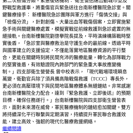
第二次檢傷分類。緊急後送機制： 衛生營迅速出動城市型及
野戰型救護車，將重傷官兵緊急送往台南新樓醫院急診室。關
鍵醫療接手： 新樓醫院急診團隊與軍方進行「傷情交接」與
「檢傷分流」，針對創傷、大量出血等戰傷個案，立即實施緊
急手術與關鍵醫療處置，模擬實戰從前線救護到急診處置的無
縫接軌。台南新樓醫院劉啓擧院長提及，平時演練構築戰時堅
實後盾，「急診室與醫療救治是守護生命的最前線。透過平時
與國軍建立的支援協定，不僅能落實地區醫療資源的平行整
合，更能在關鍵時刻將民間充沛的醫療能量，轉化為部隊戰力
的堅實後盾，有效驗證院內跨部門的緊急重大事故應變機
制。」四支部衛生營營長 曾中校表示，「現代戰場環境瞬息
萬變，衛勤官兵除了須具備高階戰傷救護（TCCC）專長外，
更必須在高壓環境下與民間地區醫療體系無縫鏈結。非常感謝
台南新樓醫院全力配合，達到『緊急救護、立即後送』的預期
目標，確保任務遂行。」台南新樓醫院與四支部衛生營皆表
示，面對未來潛在威脅，軍民醫療機制的鏈結愈加關鍵。雙方
將持續深化平行聯繫與定期演習，持續提升軍民聯合救護效
能，建立高效、強韌的現代化醫療救援網絡。
繼續閱讀