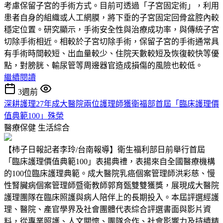
考慮保留子宮的手術方式。目前可透過「子宮固定術」，利用
患者自身的組織或人工網膜，將下垂的子宮固定回骨盆腔內較
穩定位置。研究顯示，手術安全性與治療成功率，與傳統子宮
切除手術相近。相較於子宮切除手術，保留子宮的手術通常具
有手術時間較短、出血量較少、住院天數較短及恢復較快等優
點，對膀胱、輸尿管等周邊器官造成損傷的風險也較低。
繼續閱讀
3週前
深耕護理27年成大醫院兩位護理師獲衛福部首屆「臨床護理價
值典範100」殊榮
醫療保健
生活綜合
【柿子日報記者李玲/台南報導】衛生福利部日前舉行首屆
「臨床護理價值典範100」表揚典禮，表揚來自全國醫療機構
的100位臨床護理典範。成大醫院乳癌個案管理師洪彩慈、慢
性腎臟病個案管理師暨衛教師郭育甄雙雙獲獎，展現成大醫院
護理團隊在臨床照護與病人陪伴上的長期投入。本屆評選經護
理、醫院、產官學界及社會團體代表綜合評選書面與影片資
料，從專業照護、人文關懷、團隊合作、社會影響力及持續精