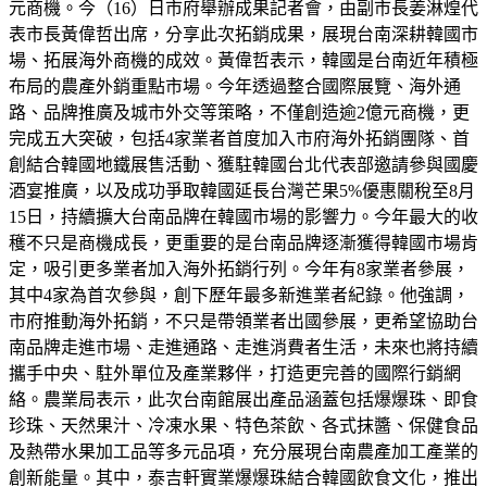
元商機。今（16）日市府舉辦成果記者會，由副市長姜淋煌代
表市長黃偉哲出席，分享此次拓銷成果，展現台南深耕韓國市
場、拓展海外商機的成效。黃偉哲表示，韓國是台南近年積極
布局的農產外銷重點市場。今年透過整合國際展覽、海外通
路、品牌推廣及城市外交等策略，不僅創造逾2億元商機，更
完成五大突破，包括4家業者首度加入市府海外拓銷團隊、首
創結合韓國地鐵展售活動、獲駐韓國台北代表部邀請參與國慶
酒宴推廣，以及成功爭取韓國延長台灣芒果5%優惠關稅至8月
15日，持續擴大台南品牌在韓國市場的影響力。今年最大的收
穫不只是商機成長，更重要的是台南品牌逐漸獲得韓國市場肯
定，吸引更多業者加入海外拓銷行列。今年有8家業者參展，
其中4家為首次參與，創下歷年最多新進業者紀錄。他強調，
市府推動海外拓銷，不只是帶領業者出國參展，更希望協助台
南品牌走進市場、走進通路、走進消費者生活，未來也將持續
攜手中央、駐外單位及產業夥伴，打造更完善的國際行銷網
絡。農業局表示，此次台南館展出產品涵蓋包括爆爆珠、即食
珍珠、天然果汁、冷凍水果、特色茶飲、各式抹醬、保健食品
及熱帶水果加工品等多元品項，充分展現台南農產加工產業的
創新能量。其中，泰吉軒實業爆爆珠結合韓國飲食文化，推出