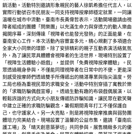
銷活動。活動特別邀請形象親民的藝人徐凱希擔任代言人，以
實際行動號召市民朋友一同支持視障按摩師穩定就業，一同讓
溫暖在城市中流動。臺南市長黃偉哲表示，活動開場邀請由視
障者組成的團體「問樂團」以充滿生命力與穿透力的動人樂曲
揭開序幕，深刻傳達「視障者也能發光發熱」的正面能量，在
臺南安心工作。本次活動內容豐富多元，精心規劃了多項適合
全家大小同樂的環節。除了安排精彩的親子互動表演活絡氣氛
外，為了讓民眾具體體會視障者的生活世界，現場特別設置了
「視障生活體驗小遊戲」，並提供「免費視障按摩體驗」。民
眾透過親身參與，不僅能同理視障者在日常中的不便，更能深
刻感受按摩師們透過雙手所傳遞出的精湛專業與指尖溫度。勞
工局也極為重視民眾的求職安全，活動中特別穿插了寓教於樂
的「求職防騙偶戲宣導」。透過生動有趣的布袋戲偶展演，以
輕鬆詼諧的方式向大小朋友傳遞防詐騙知識，讓民眾在歡笑聲
中建立正確的求職防騙觀念，暑假期間青年打工不僅保護自
己，也守護家人。另一大亮點，則是將視障按摩推廣與弱勢團
體培力完美結合。現場設置了溫馨的公益市集，邀請「臺南庇
護工場」及「晴天創意築夢坊」共同參與，展售精緻多元的優