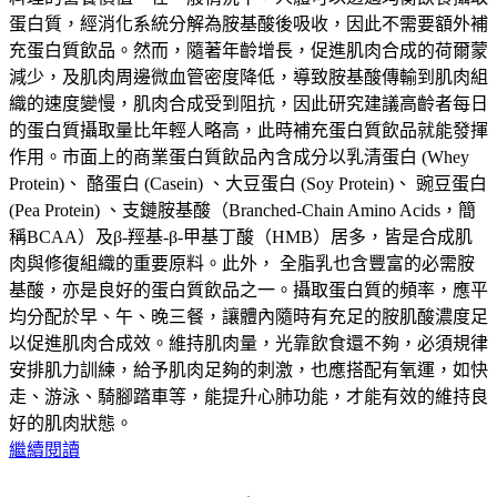
蛋白質，經消化系統分解為胺基酸後吸收，因此不需要額外補
充蛋白質飲品。然而，隨著年齡增長，促進肌肉合成的荷爾蒙
減少，及肌肉周邊微血管密度降低，導致胺基酸傳輸到肌肉組
織的速度變慢，肌肉合成受到阻抗，因此研究建議高齡者每日
的蛋白質攝取量比年輕人略高，此時補充蛋白質飲品就能發揮
作用。市面上的商業蛋白質飲品內含成分以乳清蛋白 (Whey
Protein)、 酪蛋白 (Casein) 、大豆蛋白 (Soy Protein)、 豌豆蛋白
(Pea Protein) 、支鏈胺基酸（Branched-Chain Amino Acids，簡
稱BCAA）及β-羥基-β-甲基丁酸（HMB）居多，皆是合成肌
肉與修復組織的重要原料。此外， 全脂乳也含豐富的必需胺
基酸，亦是良好的蛋白質飲品之一。攝取蛋白質的頻率，應平
均分配於早、午、晚三餐，讓體內隨時有充足的胺肌酸濃度足
以促進肌肉合成效。維持肌肉量，光靠飲食還不夠，必須規律
安排肌力訓練，給予肌肉足夠的刺激，也應搭配有氧運，如快
走、游泳、騎腳踏車等，能提升心肺功能，才能有效的維持良
好的肌肉狀態。
繼續閱讀