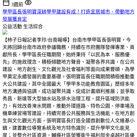
3週前
學甲區長張明寶深耕學甲建設有成！打造宜居城市、帶動地方
發展獲肯定
公益活動
生活綜合
【柿子日報記者李玲/台南報導】台南市學甲區長張明寶，今
天將回歸台南市政府參議職務，持續在市府團隊發揮專業、貢
獻所長，學甲區長任職期間，始終秉持「以民為本、服務優
先」的施政理念，積極傾聽地方聲音、凝聚各界共識，在公共
建設、地方創生、文化觀光及社會福利等面向成果豐碩，為學
甲奠定永續發展的重要基礎。張明寶區長任職期間積極推動重
大公共建設，其中全國最大「學甲多功能教育園區」歷經多年
地方溝通與協調，成功凝聚共識，促成計畫順利推展；並爭取
秀昌、新達等大型抽水站及排水治理工程，提升區域防洪能
力，有效改善淹水問題，推動外環道路、特色公園、停車場及
機車練習場等建設，持續完善公共服務與生活機能。在地方創
生與文化觀光方面，張明寶區長打造全國首創數位人文維基小
鎮，建置數位導覽系統及地方特色識別，提升學甲文化能見
度；並整合社區資源，輔導社區榮獲衛生福利部金卓越社區優