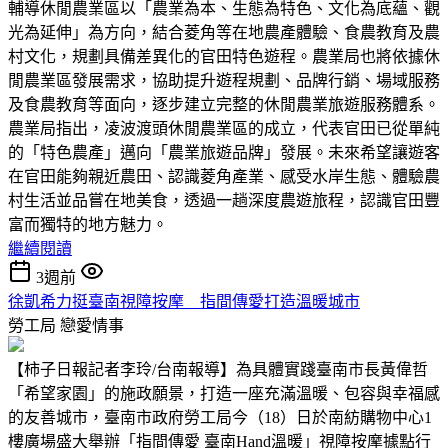
輔導休閒農業區以「農業為本、生態為特色、文化為底蘊、觀
光為延伸」為方向，結合菱角等在地農產體驗、食農教育及農
村文化，規劃具備差異化的官田特色遊程。農業局也將依據休
閒農業區發展需求，協助提升遊程規劃、品牌行銷、場域服務
及食農教育等面向，逐步建立完整的休閒農業旅遊服務體系。
農業局指出，凌波渡頭休閒農業區的成立，代表官田已從單純
的「特色農產」邁向「農業旅遊品牌」發展。未來希望讓遊客
在官田能夠親近農田、認識菱角產業、感受水岸生態、體驗農
村生活並品嘗在地美食，透過一趟深度農遊旅程，認識官田豐
富而獨特的地方魅力。
繼續閱讀
3週前
徐凱希力挺臺南視障按摩 指間傳愛打造溫暖城市
勞工局
戀愛情事
【柿子日報記者李玲/台南報導】為具體實踐臺南市長黃偉哲
「希望家園」的施政願景，打造一座充滿溫暖、包容與幸福感
的友善城市，臺南市政府勞工局今（18）日於南紡購物中心1
樓廣場盛大舉辦「指間傳愛 臺南Hand溫暖」視障按摩據點行