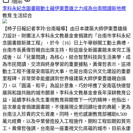
3週前
李科永紀念圖書館動土藉伊東豊雄之力成為台南閱讀新地標
教育
生活綜合
【柿子日報記者李玲/台南報導】由日本建築大師伊東豊雄操
刀設計、財團法人李科永文教基金會捐建的「台南市李科永紀
念圖書館新建工程」，於今（16）日上午舉辦開工動土典禮，
台南市長黃偉哲親自出席主持，盼這座全新圖書館未來完工落
成後，以「兒童閱讀」為核心，結合智慧科技與生活美學，成
為市民閱讀、交流與終身學習的重要據點。黃偉哲表示，這項
動土工程不僅是安南區的大事，也是台南公共文化建設的重要
里程碑。非常榮幸能邀請到世界級建築大師伊東豊雄親自操
刀，以「圓滿、和平」為設計意象，巧妙呼應了安南區快速發
展與和諧共融的城市願景。李科永文教基金會長年深耕教育公
益，延續李科永先生重視教育與關懷下一代的精神。他指出，
這次基金會捐建圖書館，不僅展現企業回饋社會的典範，更為
台南注入珍貴的文化資產。同時，他也感謝教育部補助8,500
萬元經費，以及中業營造投入工程施作，期盼工程如期如質完
工。黃偉哲強調，台南是一座重視文化底蘊的城市，目前永康