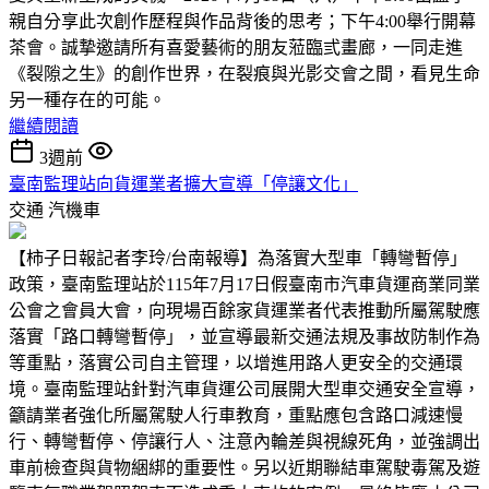
親自分享此次創作歷程與作品背後的思考；下午4:00舉行開幕
茶會。誠摯邀請所有喜愛藝術的朋友蒞臨弎畫廊，一同走進
《裂隙之生》的創作世界，在裂痕與光影交會之間，看見生命
另一種存在的可能。
繼續閱讀
3週前
臺南監理站向貨運業者擴大宣導「停讓文化」
交通
汽機車
【柿子日報記者李玲/台南報導】為落實大型車「轉彎暫停」
政策，臺南監理站於115年7月17日假臺南市汽車貨運商業同業
公會之會員大會，向現場百餘家貨運業者代表推動所屬駕駛應
落實「路口轉彎暫停」，並宣導最新交通法規及事故防制作為
等重點，落實公司自主管理，以增進用路人更安全的交通環
境。臺南監理站針對汽車貨運公司展開大型車交通安全宣導，
籲請業者強化所屬駕駛人行車教育，重點應包含路口減速慢
行、轉彎暫停、停讓行人、注意內輪差與視線死角，並強調出
車前檢查與貨物綑綁的重要性。另以近期聯結車駕駛毒駕及遊