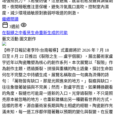
增強抵抗力。 3.癒後防復，注意避風：感冒初癒及體質調養期
間，夜間睡眠應注意保暖，避免冷氣風口直吹。控制室內濕
度，減少環境過敏原對脆弱呼吸道的刺激。
繼續閱讀
3週前
在裂縫之中看見生命重新生成的可能
藝文活動
圖文創作
【柿子日報記者李玲/台南報導】弎畫廊將於 2026 年 7 月 18
日至 8 月 22 日推出《裂隙之生 — 盧宇個展》，展出藝術家盧
宇近年以陶瓷雕塑為核心的創作系列。本次展覽以「裂隙」作
為創作主題，透過撕裂、拼接與重構的陶土語彙，探討生命如
何在不完整之中持續生成。展覽名稱取自一句廣為流傳的詩
句：「萬物皆有缺口，那是光照進來的地方。」裂痕與缺口，
往往象徵著破損與不完美；然而，對盧宇而言，如果轉換觀看
的角度，裂縫也可能是一道新的入口。光穿過裂隙，不只是照
亮原本被忽略的地方，也重新建構出另一種觀看世界的方式。
這樣的思考，源自藝術家長期與陶土相處的經驗。陶瓷創作充
滿未知，每一道工序都伴隨著難以預期的變化與裂變。在反覆