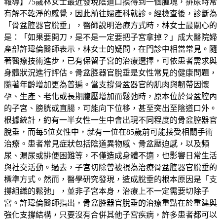
報導】75歲林女士最近發現陰道口摸得到一個腫塊，排尿時常
有解不乾淨的感覺，因此前往婦產科就診。經檢查後，診斷為
「骨盆腔器官脫垂」，醫師說明治療方式時，林女士最關心的
是：「如果要開刀，是不是一定要把子宮拿掉？」成大醫院婦
產部許瑋倫醫師表示，林女士的疑問，在門診中相當常見。隨
著醫療技術進步，已有保留子宮的治療選擇，可依患者需求與
身體狀況進行評估。骨盆腔器官脫垂是女性常見的健康問題，
隨著年齡增加更為普遍。當支撐骨盆器官的肌肉與韌帶因懷
孕、生產、老化或長期腹壓增加而鬆弛時，原本位於骨盆腔內
的子宮、膀胱或直腸，可能向下位移，甚至突出至陰道口外。
根據統計，約有一半女性一生中會出現不同程度的骨盆腔器官
脫垂，而每5位女性中，就有一位在85歲前可能接受相關手術
治療。患者常見症狀包括陰道異物感、骨盆壓迫感，以及頻
尿、漏尿或排便困難等，不僅造成身體不適，也影響日常生活
與社交活動。過去，子宮切除曾被視為治療骨盆腔器官脫垂的
標準方式。然而，醫學研究發現，造成脫垂的根本原因是「支
撐組織的鬆弛」，並非子宮本身，治療上不一定需要切除子
宮。許瑋倫醫師指出，骨盆腔器官脫垂的治療重點在於重建與
強化支撐結構，只要沒有合併其他子宮疾病，許多患者都可以