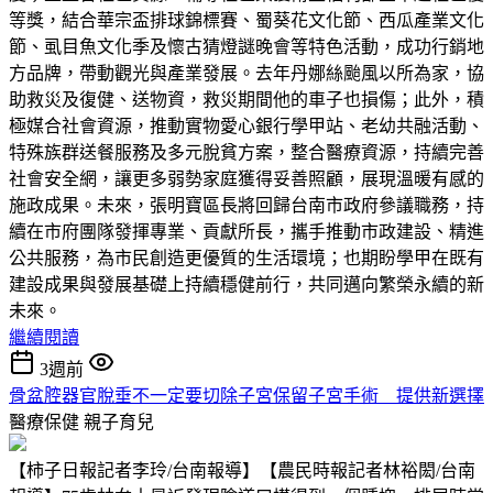
等獎，結合華宗盃排球錦標賽、蜀葵花文化節、西瓜產業文化
節、虱目魚文化季及懷古猜燈謎晚會等特色活動，成功行銷地
方品牌，帶動觀光與產業發展。去年丹娜絲颱風以所為家，協
助救災及復健、送物資，救災期間他的車子也損傷；此外，積
極媒合社會資源，推動實物愛心銀行學甲站、老幼共融活動、
特殊族群送餐服務及多元脫貧方案，整合醫療資源，持續完善
社會安全網，讓更多弱勢家庭獲得妥善照顧，展現溫暖有感的
施政成果。未來，張明寶區長將回歸台南市政府參議職務，持
續在市府團隊發揮專業、貢獻所長，攜手推動市政建設、精進
公共服務，為市民創造更優質的生活環境；也期盼學甲在既有
建設成果與發展基礎上持續穩健前行，共同邁向繁榮永續的新
未來。
繼續閱讀
3週前
骨盆腔器官脫垂不一定要切除子宮保留子宮手術 提供新選擇
醫療保健
親子育兒
【柿子日報記者李玲/台南報導】【農民時報記者林裕閎/台南