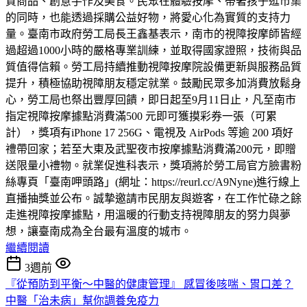
質商品、創意手作及美食。民眾在體驗按摩、帶著孩子逛市集
的同時，也能透過採購公益好物，將愛心化為實質的支持力
量。臺南市政府勞工局長王鑫基表示，南市的視障按摩師皆經
過超過1000小時的嚴格專業訓練，並取得國家證照，技術與品
質值得信賴。勞工局持續推動視障按摩院設備更新與服務品質
提升，積極協助視障朋友穩定就業。鼓勵民眾多加消費放鬆身
心，勞工局也祭出豐厚回饋，即日起至9月11日止，凡至南市
指定視障按摩據點消費滿500 元即可獲摸彩券一張（可累
計），獎項有iPhone 17 256G、電視及 AirPods 等逾 200 項好
禮帶回家；若至大東及武聖夜市按摩據點消費滿200元，即贈
送限量小禮物。就業促進科表示，獎項將於勞工局官方臉書粉
絲專頁「臺南呷頭路」(網址：https://reurl.cc/A9Nyne)進行線上
直播抽獎並公布。誠摯邀請市民朋友與遊客，在工作忙碌之餘
走進視障按摩據點，用溫暖的行動支持視障朋友的努力與夢
想，讓臺南成為全台最有溫度的城市。
繼續閱讀
3週前
『從預防到平衡～中醫的健康管理』 感冒後咳喘、胃口差？
中醫「治未病」幫你調養免疫力