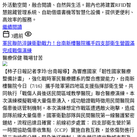
外活動空間，融合閱讀、自然與生活。館內也將建置RFID智
慧館藏管理系統、自助借還書機等智慧化設備，提供更便利、
高效率的服務。
繼續閱讀
3週前
軍民聯防淬鍊衛勤戰力！台南新樓醫院攜手四支部衛生營圓滿
完成戰傷演練
醫療保健
職場甘苦
【柿子日報記者李玲/台南報導】為響應國家「韌性國家醫療
整備計畫」，強化戰時軍民醫療體系的整合應變能力，台南新
樓醫院今日（7/16）攜手陸軍第四地區支援指揮部衛生營，共
同執行「戰傷人員後送民間區域教學醫院」聯合醫療演練。本
次演練模擬戰場大量傷患湧入，成功驗證戰時徵用民間醫院與
傷患後送管制機制。本次演練想定作戰區遭遇敵火砲擊，造成
部隊前線大量傷患，國軍衛勤部隊與民間醫院第一線醫護緊密
鏈結，流程迅速且確實：前線初步處置： 四支部衛生營於第
一時間協助傷患收集點（CCP）實施自救互救，並依傷勢進行