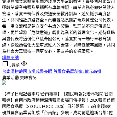
覽車無職業駕照駕車而造成重大事故的案例，最終皆廢止公司
運輸業營業執照及吊銷所有車輛牌照，請業者務必做好駕駛人
管理、落實車輛保養及交通安全教育訓練，避免憾事再度發
生，共同維護道路安全。蔡義雄站長期許現場貨運公司代表，
每一場交流都是建立安全共識的契機，監理站不只是傳遞法
規，更希望將「危險意識」轉化為業者的管理文化。期待透過
與會代表將這份使命感帶回公司，落實於每一場行車教育訓
練，從源頭強化大型車駕駛人的素養，以降低肇事風險，共同
為社會大眾營造一個更安心、更友善的交通環境。
繼續閱讀
3週前
台南深耕韓國市場成果亮眼 首爾食品展創逾2億元商機
農業活動
美味食記
【柿子日報記者李玲/台南報導】【農民時報記者林裕閎/台南
報導】台南市政府積極深耕韓國市場再傳捷報！2026韓國首爾
國際食品展（SEOUL FOOD 2026）日前落幕，市府率領8家
優質農食品業者組成「台南館」參展，成功創造逾新台幣2億