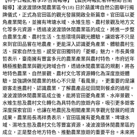
【柿子日報記者李玲/台南報導】【農民時報記者林裕閎/台南
報導】凌波渡頭休閒農業區今(18) 日於葫蘆埤自然公園舉行揭
牌儀式，正式為官田區的觀光發展開啟全新篇章。官田區以菱
角產業聞名，並擁有埤塘水域、水雉生態、農村景觀及地方文
化等多元資源。透過凌波渡頭休閒農業區的成立，將進一步整
合農業生產、農村生活、生態環境與觀光體驗，讓遊客不只是
來到官田品嘗在地農產，更能深入認識菱角產業、體驗農村生
活、探索自然生態，感受官田獨特的「菱鄉」魅力。市長黃偉
哲表示，臺南擁有豐富多元的農業產業與農村特色，市府近年
積極推動農業與觀光跨域合作，透過休閒農業區的規劃，將各
地特色農業、自然景觀、農村文化等資源轉化為深度旅遊體
驗。並強調休閒農業的核心不只是「看風景」，更重要的是讓
遊客走進農村、認識農業，了解農產品從田間到餐桌的過程。
凌波渡頭休閒農業區成立後，能將官田菱角產業、水岸景觀、
水雉生態及農村文化轉化為具特色的旅遊內容，吸引更多遊客
深度探索官田，也讓在地農民及相關產業共享觀光發展的經濟
成果。農業局長馮祥勇表示，官田區擁有菱角產業、埤塘水
域、濕地生態及農村文化等豐富資源，凌波渡頭休閒農業區的
成立，正是整合地方特色、推動農業旅遊的重要平台。未來將