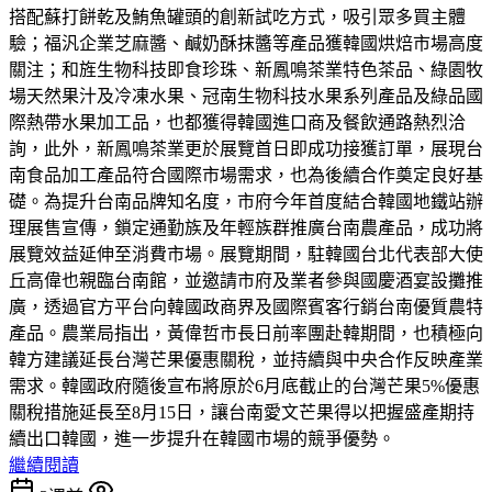
搭配蘇打餅乾及鮪魚罐頭的創新試吃方式，吸引眾多買主體
驗；福汎企業芝麻醬、鹹奶酥抹醬等產品獲韓國烘焙市場高度
關注；和旌生物科技即食珍珠、新鳳鳴茶業特色茶品、綠園牧
場天然果汁及冷凍水果、冠南生物科技水果系列產品及綠品國
際熱帶水果加工品，也都獲得韓國進口商及餐飲通路熱烈洽
詢，此外，新鳳鳴茶業更於展覽首日即成功接獲訂單，展現台
南食品加工產品符合國際市場需求，也為後續合作奠定良好基
礎。為提升台南品牌知名度，市府今年首度結合韓國地鐵站辦
理展售宣傳，鎖定通勤族及年輕族群推廣台南農產品，成功將
展覽效益延伸至消費市場。展覽期間，駐韓國台北代表部大使
丘高偉也親臨台南館，並邀請市府及業者參與國慶酒宴設攤推
廣，透過官方平台向韓國政商界及國際賓客行銷台南優質農特
產品。農業局指出，黃偉哲市長日前率團赴韓期間，也積極向
韓方建議延長台灣芒果優惠關稅，並持續與中央合作反映產業
需求。韓國政府隨後宣布將原於6月底截止的台灣芒果5%優惠
關稅措施延長至8月15日，讓台南愛文芒果得以把握盛產期持
續出口韓國，進一步提升在韓國市場的競爭優勢。
繼續閱讀