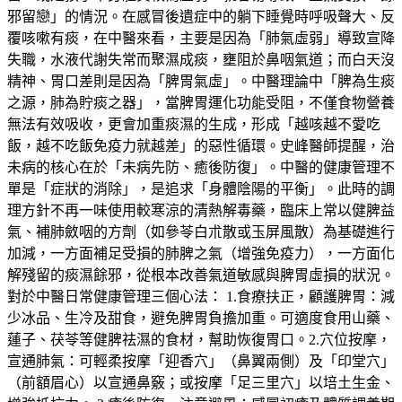
邪留戀」的情況。在感冒後遺症中的躺下睡覺時呼吸聲大、反
覆咳嗽有痰，在中醫來看，主要是因為「肺氣虛弱」導致宣降
失職，水液代謝失常而聚濕成痰，壅阻於鼻咽氣道；而白天沒
精神、胃口差則是因為「脾胃氣虛」。中醫理論中「脾為生痰
之源，肺為貯痰之器」，當脾胃運化功能受阻，不僅食物營養
無法有效吸收，更會加重痰濕的生成，形成「越咳越不愛吃
飯，越不吃飯免疫力就越差」的惡性循環。史峰醫師提醒，治
未病的核心在於「未病先防、癒後防復」。中醫的健康管理不
單是「症狀的消除」，是追求「身體陰陽的平衡」。此時的調
理方針不再一味使用較寒涼的清熱解毒藥，臨床上常以健脾益
氣、補肺斂咽的方劑（如參苓白朮散或玉屏風散）為基礎進行
加減，一方面補足受損的肺脾之氣（增強免疫力），一方面化
解殘留的痰濕餘邪，從根本改善氣道敏感與脾胃虛損的狀況。
對於中醫日常健康管理三個心法： 1.食療扶正，顧護脾胃：減
少冰品、生冷及甜食，避免脾胃負擔加重。可適度食用山藥、
蓮子、茯苓等健脾祛濕的食材，幫助恢復胃口。2.穴位按摩，
宣通肺氣：可輕柔按摩「迎香穴」（鼻翼兩側）及「印堂穴」
（前額眉心）以宣通鼻竅；或按摩「足三里穴」以培土生金、