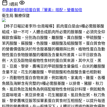
3週前
中高齡養肌妙招蛋白質『葷素』搭配，營養加倍
衛生局
醫療保健
【柿子日報記者李玲/台南報導】肌肉蛋白是由9種必需胺基酸
組成，缺一不可，人體合成肌肉所必需的胺基酸，必須完全仰
賴飲食攝取，分別為白胺酸、離胺酸、異白胺酸、甲硫胺酸、
苯丙胺酸、蘇胺酸、色胺酸、纈胺酸及組胺酸等。蛋白質食物
的營養價值取決於所含胺基酸的種類與比例，植物性蛋白及動
物性蛋白食物胺基酸的種類及含量有所差異。以平日飲食為
例，大豆及穀物是植物性食材的蛋白質來源，其中大豆、黑
豆、豆腐、黎麥、鷹嘴豆的甲硫胺酸含量偏低，白米的離胺酸
含量不足，花生的離胺酸、甲硫胺酸和色胺酸含量也相對較
少。而動物性蛋白食物來源，例如豬肉、家禽肉、雞蛋、各種
魚類及海鮮含有完整的9種必需胺基酸，以排骨、豬腳、秋刀
魚、虱目魚肚及鮭魚為例搭配植物性食材設計料理，例如鮭魚
豆腐味噌湯、黑豆排骨湯、花生豬腳湯、虱目魚肚粥、秋刀魚
飯、黎麥鷹嘴豆飯等採葷素蛋白質食材互相搭配，以提升每道
料理的營養價值。在一般情況下，人體可以透過均衡飲食攝取