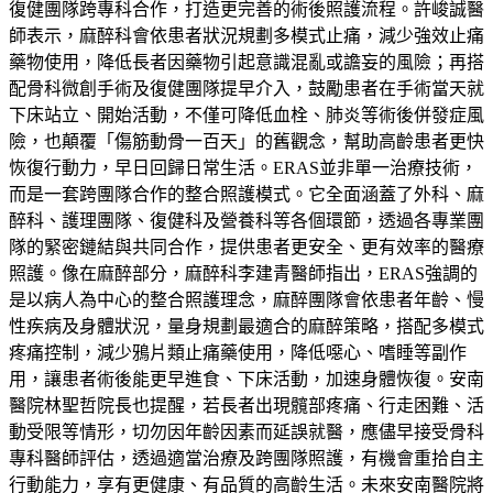
復健團隊跨專科合作，打造更完善的術後照護流程。許峻誠醫
師表示，麻醉科會依患者狀況規劃多模式止痛，減少強效止痛
藥物使用，降低長者因藥物引起意識混亂或譫妄的風險；再搭
配骨科微創手術及復健團隊提早介入，鼓勵患者在手術當天就
下床站立、開始活動，不僅可降低血栓、肺炎等術後併發症風
險，也顛覆「傷筋動骨一百天」的舊觀念，幫助高齡患者更快
恢復行動力，早日回歸日常生活。ERAS並非單一治療技術，
而是一套跨團隊合作的整合照護模式。它全面涵蓋了外科、麻
醉科、護理團隊、復健科及營養科等各個環節，透過各專業團
隊的緊密鏈結與共同合作，提供患者更安全、更有效率的醫療
照護。像在麻醉部分，麻醉科李建青醫師指出，ERAS強調的
是以病人為中心的整合照護理念，麻醉團隊會依患者年齡、慢
性疾病及身體狀況，量身規劃最適合的麻醉策略，搭配多模式
疼痛控制，減少鴉片類止痛藥使用，降低噁心、嗜睡等副作
用，讓患者術後能更早進食、下床活動，加速身體恢復。安南
醫院林聖哲院長也提醒，若長者出現髖部疼痛、行走困難、活
動受限等情形，切勿因年齡因素而延誤就醫，應儘早接受骨科
專科醫師評估，透過適當治療及跨團隊照護，有機會重拾自主
行動能力，享有更健康、有品質的高齡生活。未來安南醫院將