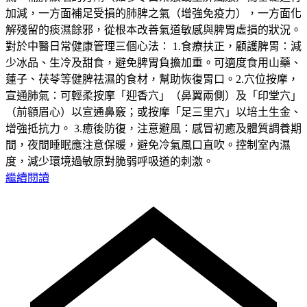
加減，一方面補足受損的肺脾之氣（增強免疫力），一方面化
解殘留的痰濕餘邪，從根本改善氣道敏感與脾胃虛損的狀況。
對於中醫日常健康管理三個心法： 1.食療扶正，顧護脾胃：減
少冰品、生冷及甜食，避免脾胃負擔加重。可適度食用山藥、
蓮子、茯苓等健脾祛濕的食材，幫助恢復胃口。2.穴位按摩，
宣通肺氣：可輕柔按摩「迎香穴」（鼻翼兩側）及「印堂穴」
（前額眉心）以宣通鼻竅；或按摩「足三里穴」以培土生金、
增強抵抗力。 3.癒後防復，注意避風：感冒初癒及體質調養期
間，夜間睡眠應注意保暖，避免冷氣風口直吹。控制室內濕
度，減少環境過敏原對脆弱呼吸道的刺激。
繼續閱讀