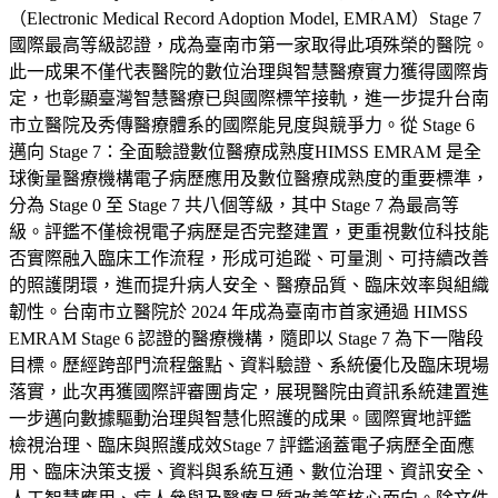
（Electronic Medical Record Adoption Model, EMRAM）Stage 7
國際最高等級認證，成為臺南市第一家取得此項殊榮的醫院。
此一成果不僅代表醫院的數位治理與智慧醫療實力獲得國際肯
定，也彰顯臺灣智慧醫療已與國際標竿接軌，進一步提升台南
市立醫院及秀傳醫療體系的國際能見度與競爭力。從 Stage 6
邁向 Stage 7：全面驗證數位醫療成熟度HIMSS EMRAM 是全
球衡量醫療機構電子病歷應用及數位醫療成熟度的重要標準，
分為 Stage 0 至 Stage 7 共八個等級，其中 Stage 7 為最高等
級。評鑑不僅檢視電子病歷是否完整建置，更重視數位科技能
否實際融入臨床工作流程，形成可追蹤、可量測、可持續改善
的照護閉環，進而提升病人安全、醫療品質、臨床效率與組織
韌性。台南市立醫院於 2024 年成為臺南市首家通過 HIMSS
EMRAM Stage 6 認證的醫療機構，隨即以 Stage 7 為下一階段
目標。歷經跨部門流程盤點、資料驗證、系統優化及臨床現場
落實，此次再獲國際評審團肯定，展現醫院由資訊系統建置進
一步邁向數據驅動治理與智慧化照護的成果。國際實地評鑑
檢視治理、臨床與照護成效Stage 7 評鑑涵蓋電子病歷全面應
用、臨床決策支援、資料與系統互通、數位治理、資訊安全、