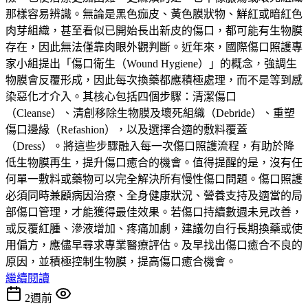
那樣容易辨識。無論是黑色痂皮、黃色膜狀物、鮮紅或暗紅色
肉芽組織，甚至看似已開始長出新皮的傷口，都可能有生物膜
存在，因此無法僅靠肉眼外觀判斷。近年來，國際傷口照護專
家小組提出「傷口衛生（Wound Hygiene）」的概念，強調生
物膜會反覆形成，因此每次換藥都應積極處理，而不是等到感
染惡化才介入。其核心包括四個步驟：清潔傷口
（Cleanse）、清創移除生物膜及壞死組織（Debride）、重塑
傷口邊緣（Refashion），以及選擇合適的敷料覆蓋
（Dress）。將這些步驟融入每一次傷口照護流程，有助於降
低生物膜再生，提升傷口癒合的機會。值得提醒的是，沒有任
何單一敷料或藥物可以完全解決所有慢性傷口問題。傷口照護
必須同時兼顧病因治療、全身健康狀況、營養支持及適當的局
部傷口管理，才能獲得最佳效果。若傷口持續數週未見改善，
或反覆紅腫、滲液增加、疼痛加劇，建議勿自行長期換藥或使
用偏方，應儘早尋求專業醫療評估。及早找出傷口癒合不良的
原因，並積極控制生物膜，提高傷口癒合機會。
繼續閱讀
2週前