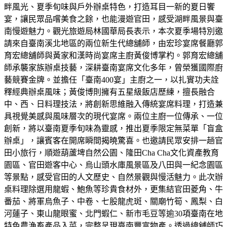
畔風光、夏季旬味與戶外辦桌特色，打造耳目一新的夏日饗
宴，讓民眾品嚐美食之餘，也能漫遊官田，感受湖畔風景與臺
南慢遊魅力。觀光旅遊局林國華局長表示，本次夏季場特別邀
請來自臺南溪北地區的兩位新生代總舖師，由宏珍宴席餐廳郭
育宏總舖師與黃家和漢時尚宴席主廚黃俊博掌杓。郭育宏總舖
師承襲家族辦桌技藝，深耕臺南宴席文化多年，曾榮獲國際廚
藝競賽金牌。並擔任「臺南400宴」主廚之一，以扎實功夫詮
釋經典辦桌風味；黃俊博則擁有五星級飯店歷練，擅長融合
中、西、日料理技法，將創新思維融入傳統宴席料理，打造兼
具視覺美感與風味層次的現代宴席。兩位主廚一位傳承、一位
創新，將以臺南夏季旬味為靈感，推出夏季限定無菜單「盲盒
辦桌」，讓賓客在開席瞬間揭曉驚喜。也邀請民眾安排一趟官
田小旅行，順遊葫蘆埤自然公園、隆田Cha Cha文化資產教育
園區、官田遊客中心、烏山頭水庫風景區及八田與一紀念園區
等景點，感受官田的人文歷史、自然景觀與慢活魅力。此次辦
桌料理除選用龍蝦、鮑魚等珍貴食材外，更集結官田菱角、牛
番茄、將軍烏魚子、中卷、七股龍虎斑、關廟竹筍、鳳梨、白
河蓮子、東山龍眼蜜、北門蝦仁、新市毛豆等逾30項臺南在地
特色農漁畜產品入菜，完整呈現臺南豐富物產。透過總舖師巧