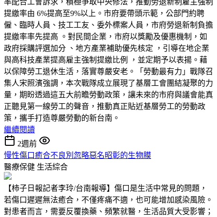
率配合工會訴求，積極爭取中央修法，推動勞退新制雇主強制
提繳率由 6%提高至9%以上。市府要帶頭示範，公部門約聘
僱、臨時人員、技工工友、委外標案人員，市府勞退新制負擔
提繳率率先提高 。對民間企業，市府以獎勵及優惠機制，如
政府採購評選加分 、地方產業補助優先核定 ，引導在地企業
與高科技產業提高雇主強制提繳比例 ，並定期予以表揚。藉
以保障勞工退休生活，落實尊嚴安老。「勞動最有力」戰隊召
集人宋照濱強調，本次戰隊成立展現了基層工會團結凝聚的力
量，期盼透過這五大前瞻勞動政策，讓未來的市府與議會能真
正聽見第一線勞工的聲音，推動真正貼近基層勞工的勞動政
策，攜手打造尊嚴勞動的新台南。
繼續閱讀
2週前
慢性傷口癒合不良別忽略惡名昭彰的生物膜
醫療保健
生活綜合
【柿子日報記者李玲/台南報導】傷口是生活中常見的問題，
若傷口遲遲無法癒合，不僅疼痛不適，也可能增加感染風險。
對患者而言，需要反覆換藥、頻繁就醫，生活品質大受影響；