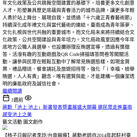
年文化政策及公共跳舞空間建置的基礎下，培養更多文化創意
人才，形塑兼具歷史底蘊與青春活力的城市品牌，讓更多年輕
人勇於站上舞台、展現自我，並透過「十六歲正青春藝術節」
持續深化成年禮文化與當代藝術的連結。臺南成為青年築夢、
文化扎根與世代共融的重要城市。而文化局未來將持續結合文
化政策、公共空間建設與青年培力。文化局政風室因應今年年
底地方公職人員選舉，也設攤辦理反賄選宣導，透過有獎徵
答、活潑有趣的互動遊戲及QR Code掃描填答問卷等闖關活
動，讓參與民眾在輕鬆互動中了解常見賄選態樣，如現金買
票、禮品贈送、餐會請託及旅遊招待等，強化「ｉ幸福，檢舉
賄選，人人有責」觀念，唯有選賢與能，才能建構一個廉潔透
明的廉能政府及誠信社會。
繼續閱讀
1週前
蔣勳「池上 池上」新書發表暨畫展盛大開幕 邀民眾走進臺南
感受池上之美
藝文活動
圖文創作
【柿子日報記者李玲/台南報導】蔣勳老師自2014年起駐村臺