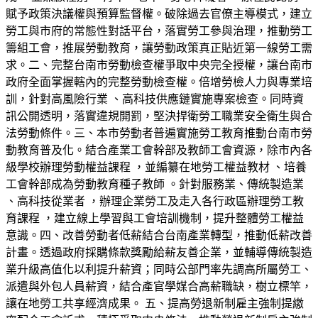
賦予政策決議權與預算監督權。破除過去官僚主導模式，建立
勞工與市府的常態性對話平台，落實勞工參與治理，推動勞工
籌組工會，推展勞動教育，讓勞動政策真正貼近第一線勞工需
求。二、完整台南市勞動檢查權爭取中央完全授權，讓台南市
政府全面掌握轄內的完整勞動檢查權。倍增勞檢人力與專業培
訓，針對高風險行業 、高科技供應鏈實施專案檢查。同時資
訊公開透明，落實違規開罰，堅決捍衛勞工職業安全衛生與合
法勞動條件。三、本市勞動者普遍實施勞工教育推動台南市勞
動教育普及化。結合產業工會幹部及教師工會資源，除市內各
級學校辦理勞動權益課程 ，並編纂在地勞工權益教材 、培養
工會幹部成為勞動教育種子教師 。針對服務業、傳統製造業
、高科技從業者 ，辦理企業勞工及走入各行政區辦理勞工教
育課程 ，建立線上學習與工會培訓機制，提升整體勞工權益
意識。四、改善勞動者低薪結合台南產業轉型，推動低薪改善
計畫。透過政府採購條款獎勵給薪友善企業，並輔導傳統製造
業升級高值化以利提升薪資；同時公部門率先調高所屬勞工、
派遣與外包人員薪資，結合產官學媒合高薪職缺，樹立標竿，
讓在地勞工共享經濟成果。 五、提高勞退新制雇主強制提繳