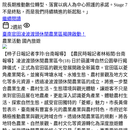
院長期推動數位轉型、落實以病人為中心照護的承諾。Stage 7
不是終點，而是我們持續精進的新起點。」
繼續閱讀
2週前
臺南官田凌波渡頭休閒農業區揭牌啟動！
農業活動
國內旅遊
【柿子日報記者李玲/台南報導】【農民時報記者林裕閎/台南
報導】凌波渡頭休閒農業區今(18) 日於葫蘆埤自然公園舉行揭
牌儀式，正式為官田區的觀光發展開啟全新篇章。官田區以菱
角產業聞名，並擁有埤塘水域、水雉生態、農村景觀及地方文
化等多元資源。透過凌波渡頭休閒農業區的成立，將進一步整
合農業生產、農村生活、生態環境與觀光體驗，讓遊客不只是
來到官田品嘗在地農產，更能深入認識菱角產業、體驗農村生
活、探索自然生態，感受官田獨特的「菱鄉」魅力。市長黃偉
哲表示，臺南擁有豐富多元的農業產業與農村特色，市府近年
積極推動農業與觀光跨域合作，透過休閒農業區的規劃，將各
地特色農業、自然景觀、農村文化等資源轉化為深度旅遊體