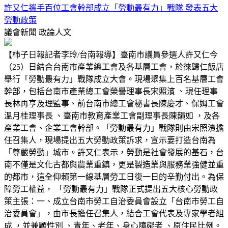
許又仁攜手百位工會幹部成立「勞動最有力」戰隊 發表五大
勞動政策
議會新聞
政論人文
【柿子日報記者李玲/台南報導】臺南市議員參選人許又仁今
（25）日結合台南市產業總工會及各基層工會，於徠歸仁飯店
舉行「勞動最有力」戰隊成立大會。現場聚集上百名基層工會
幹部，包括台南市產業總工會榮譽理事長宋照濱 、現任理事
長林再亨及理監事、前台南市總工會秘書長陳慶才、保姆工會
溫月桂理事長 、臺南市教育產業工會副理事長陳韻如 ，及各
產業工會、企業工會幹部。「勞動最有力」戰隊則由宋照濱擔
任召集人，現場提出五大勞動政策訴求，宣示要打造台南為
「尊嚴勞動」城市。許又仁表示，勞動是社會發展的基石，台
南不僅是文化古都與農業重鎮，更是製造業與服務業強健並重
的都市，這全仰賴第一線基層勞工日復一日的辛勤付出。為保
障勞工權益， 「勞動最有力」戰隊正式提出五大核心勞動政
策主張：一、成立台南市勞工自治委員會設立「台南市勞工自
治委員會」，由市長擔任召集人，結合工會代表及專家學者組
成 ，並兼顧性別 、青年、老年、身心障礙者 、原住民比例。