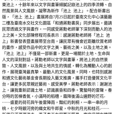
東池上，十餘年來以文字與畫筆細膩記錄池上的四季流轉、自
然風景與人文風貌，凝聚為新作「池上 池上」。配合新書出
版，「池上 池上」畫展將自7月25日起於臺南文化中心演藝廳
二樓及臺南水交社文化園區「和通蔣勳書房」同步展出，邀請
民眾透過文字與畫作，一同感受蔣勳老師筆下深刻而動人的池
上之美。文化部陳修程司長表示：感謝蔣勳老師將「池上 池
上」新書發表暨畫展帶至台南，讓民眾有機會近距離欣賞老師
的畫作，感受作品中的文字之美、藝術之美，以及土地之美。
「池上 池上」不僅是一部新書，更是一場關於土地、生命與
人文的深刻對話。蔣勳老師以文字與畫筆，將池上的自然景
致、人文風貌，以及與土地共生的情感，轉化為觸動人心的創
作，展現臺灣最真摯、最動人的文化風景。同時，也特別感謝
和通文化藝術基金會長期投入藝文推廣，攜手打造優質文化平
台，讓更多民眾親近藝術、感受美學。蔣勳老師表示：謝謝池
上，讓我重新認識土地，認識晨昏和四季。驚蟄時的雷聲，春
分時的苦楝香氣，小滿時的稻穗，霜降後滿山遍野的芒花-
⋯⋯盛夏的荷花與午後雷陣雨，豔紅的刺桐，一串一串的月
桃，七夕時銀河旁的織女和牛郎星，中秋的月光和桂花-⋯⋯