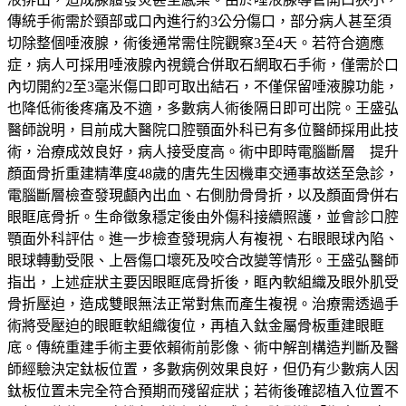
傳統手術需於頸部或口內進行約3公分傷口，部分病人甚至須
切除整個唾液腺，術後通常需住院觀察3至4天。若符合適應
症，病人可採用唾液腺內視鏡合併取石網取石手術，僅需於口
內切開約2至3毫米傷口即可取出結石，不僅保留唾液腺功能，
也降低術後疼痛及不適，多數病人術後隔日即可出院。王盛弘
醫師說明，目前成大醫院口腔顎面外科已有多位醫師採用此技
術，治療成效良好，病人接受度高。術中即時電腦斷層 提升
顏面骨折重建精準度48歲的唐先生因機車交通事故送至急診，
電腦斷層檢查發現顱內出血、右側肋骨骨折，以及顏面骨併右
眼眶底骨折。生命徵象穩定後由外傷科接續照護，並會診口腔
顎面外科評估。進一步檢查發現病人有複視、右眼眼球內陷、
眼球轉動受限、上唇傷口壞死及咬合改變等情形。王盛弘醫師
指出，上述症狀主要因眼眶底骨折後，眶內軟組織及眼外肌受
骨折壓迫，造成雙眼無法正常對焦而產生複視。治療需透過手
術將受壓迫的眼眶軟組織復位，再植入鈦金屬骨板重建眼眶
底。傳統重建手術主要依賴術前影像、術中解剖構造判斷及醫
師經驗決定鈦板位置，多數病例效果良好，但仍有少數病人因
鈦板位置未完全符合預期而殘留症狀；若術後確認植入位置不