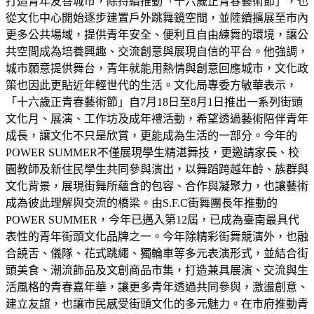
打造青年友善城市，除持續推動「十六歲正青春藝術節」，也
從文化中心開始逐步建置戶外跳舞鏡空間，並陸續擴展至市內
更多公共場域，提供青年安全、便利且自由練舞的環境，讓公
共空間成為培養興趣、交流創意與展現自信的平台。他強調，
城市願意提供舞台，青年就能用熱情與創意回應城市，文化政
策也因此更貼近年輕世代的生活。文化局專委方敏華表示，
「十六歲正青春藝術節」自7月18日至8月1日推出一系列街頭
文化月、展演、工作坊及成年禮活動，希望透過藝術陪伴青年
成長，讓文化不只是欣賞，更能成為生活的一部分。今年的
POWER SUMMER不僅展現學生精湛舞技，更邀請家長、校
園教師及新住民學生共同參與演出，以舞蹈跨越年齡、族群與
文化背景，展現街舞所蘊含的包容、合作與凝聚力，也讓藝術
成為彼此理解與交流的橋梁。由S.F.C街舞團長年推動的
POWER SUMMER，今年已邁入第12屆，已成為臺南最具代
表性的青年街頭文化品牌之一。今年除精彩街舞競演外，也融
合饒舌、儀隊、花式跳繩、獨輪車等多元表演形式，並結合街
頭美食、潮流飾品及文創商品市集，打造兼具展演、交流與生
活風格的青春嘉年華，讓更多青年透過共同參與，激盪創意、
建立友誼，也讓市民感受街頭文化的多元魅力。在市府推動青