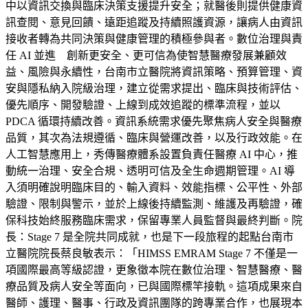
中以資訊交換與臨床決策支援提升安全；就醫後則提供健康資
訊查閱、意見回饋、遠距追蹤及持續照護資源，讓病人由資訊
接收者轉為共同決策與健康管理的積極參與者。數位治理與責
任 AI 並進 創新更安全、更可信為使智慧醫療發展兼顧效
益、風險與永續性，台南市立醫院將資訊策略、預算管理、資
安與隱私納入院級治理，建立從需求提出、臨床與技術評估、
優先順序、開發驗證、上線到成效追蹤的標準流程，並以
PDCA 循環持續改善。資訊系統需求優先聚焦病人安全與醫療
品質，其次為法規遵循、臨床與營運改善，以及行政效能。在
人工智慧應用上，秀傳醫療體系設置負責任醫療 AI 中心，推
動統一治理、安全合規、透明可信及全生命週期管理。AI 導
入須明確說明臨床目的、輸入資料、效能指標、公平性、外部
驗證、限制與警示，並於上線後持續監測、維護及再驗證，確
保科技始終服務臨床需求，保留專業人員監督與最終判斷。院
長：Stage 7 是全院共同成就，也是下一段旅程的起點台南市
立醫院院長蔡良敏表示：「HIMSS EMRAM Stage 7 不僅是一
項國際最高等級認證，更象徵本院在數位治理、智慧醫療、醫
療品質及病人安全等面向，已與國際標竿接軌。這項成果來自
醫師、護理、醫事、行政及資訊團隊的跨專業合作，也展現本