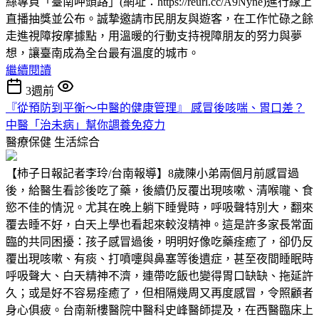
絲專頁「臺南呷頭路」(網址：https://reurl.cc/A9Nyne)進行線上
直播抽獎並公布。誠摯邀請市民朋友與遊客，在工作忙碌之餘
走進視障按摩據點，用溫暖的行動支持視障朋友的努力與夢
想，讓臺南成為全台最有溫度的城市。
繼續閱讀
3週前
『從預防到平衡～中醫的健康管理』 感冒後咳喘、胃口差？
中醫「治未病」幫你調養免疫力
醫療保健
生活綜合
【柿子日報記者李玲/台南報導】8歲陳小弟兩個月前感冒過
後，給醫生看診後吃了藥，後續仍反覆出現咳嗽、清喉嚨、食
慾不佳的情況。尤其在晚上躺下睡覺時，呼吸聲特別大，翻來
覆去睡不好，白天上學也看起來較沒精神。這是許多家長常面
臨的共同困擾：孩子感冒過後，明明好像吃藥痊癒了，卻仍反
覆出現咳嗽、有痰、打噴嚏與鼻塞等後遺症，甚至夜間睡眠時
呼吸聲大、白天精神不濟，連帶吃飯也變得胃口缺缺、拖延許
久；或是好不容易痊癒了，但相隔幾周又再度感冒，令照顧者
身心俱疲。台南新樓醫院中醫科史峰醫師提及，在西醫臨床上