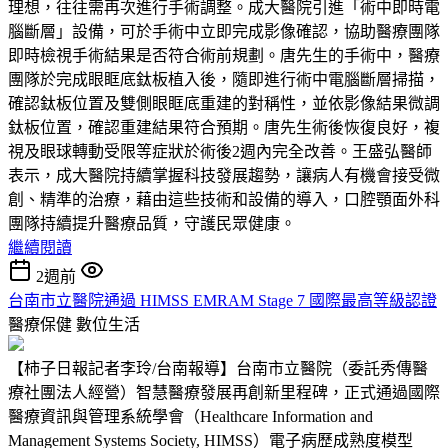
理想，往往需再次進行手術調整。成大醫院引進「術中即時電
腦斷層」設備，可於手術中立即完成影像確認，協助醫療團隊
即時檢視手術結果是否符合術前規劃。唐先生的手術中，醫療
團隊於完成眼眶底鈦板植入後，隨即進行術中電腦斷層掃描，
確認鈦板位置及雙側眼眶底重建的對稱性，並依影像結果微調
鈦板位置，確認重建結果符合預期。唐先生術後恢復良好，複
視及眼球轉動受限等症狀於術後2週內完全改善。王盛弘醫師
表示，成大醫院持續掌握科技發展趨勢，讓病人有機會接受微
創、精準的治療，藉由這些技術和設備的導入，口腔顎面外科
團隊持續提升醫療品質，守護民眾健康。
繼續閱讀
2週前
台南市立醫院通過 HIMSS EMRAM Stage 7 國際最高等級認證
醫療保健
數位生活
【柿子日報記者李玲/台南報導】台南市立醫院（委託秀傳醫
療社團法人經營）智慧醫療發展再創新里程碑，正式通過國際
醫療資訊與管理系統學會（Healthcare Information and
Management Systems Society, HIMSS）電子病歷成熟度模型