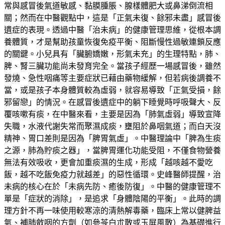
常與感冒後氣道敏感、黏膜腫脹、腺樣體肥大或鼻涕倒流相
關；然而在中醫觀點中，這是「正氣未復、餘邪未盡」感冒後
遺症的表現。透過中醫「治未病」的健康管理思維，從根本調
養體質，才是幫助孩童恢復免疫平衡、阻斷慢性過敏連鎖反應
的關鍵。小兒具有「臟腑嬌嫩，形氣未充」的生理特點，肺、
脾、腎三臟功能尚未發育完全。當孩子經歷一場感冒後，雖然
發燒、急性咽痛等主要症狀已藉由藥物緩解，但若病後調養不
當，或是孩子本身體質較為虛弱，就容易導致「正氣受損，餘
邪留戀」的情況。在感冒後遺症中的躺下睡覺時呼吸聲大、反
覆咳嗽有痰，在中醫來看，主要是因為「肺氣虛弱」導致宣降
失職，水液代謝失常而聚濕成痰，壅阻於鼻咽氣道；而白天沒
精神、胃口差則是因為「脾胃氣虛」。中醫理論中「脾為生痰
之源，肺為貯痰之器」，當脾胃運化功能受阻，不僅食物營養
無法有效吸收，更會加重痰濕的生成，形成「越咳越不愛吃
飯，越不吃飯免疫力就越差」的惡性循環。史峰醫師提醒，治
未病的核心在於「未病先防、癒後防復」。中醫的健康管理不
單是「症狀的消除」，是追求「身體陰陽的平衡」。此時的調
理方針不再一味使用較寒涼的清熱解毒藥，臨床上常以健脾益
氣、補肺斂咽的方劑（如參苓白朮散或玉屏風散）為基礎進行