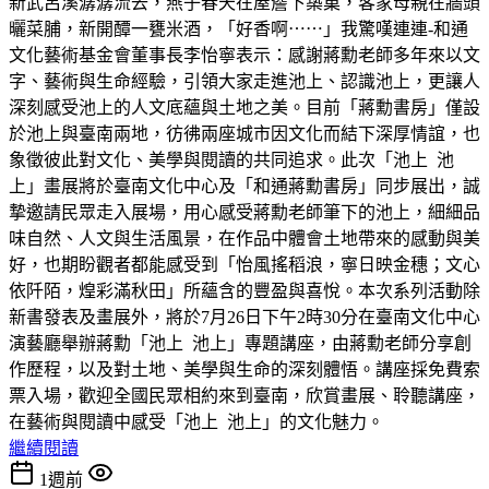
新武呂溪潺潺流去，燕子春天在屋簷下築巢，客家母親在牆頭
曬菜脯，新開醰一甕米酒，「好香啊⋯⋯」我驚嘆連連-和通
文化藝術基金會董事長李怡寧表示：感謝蔣勳老師多年來以文
字、藝術與生命經驗，引領大家走進池上、認識池上，更讓人
深刻感受池上的人文底蘊與土地之美。目前「蔣勳書房」僅設
於池上與臺南兩地，彷彿兩座城市因文化而結下深厚情誼，也
象徵彼此對文化、美學與閱讀的共同追求。此次「池上 池
上」畫展將於臺南文化中心及「和通蔣勳書房」同步展出，誠
摯邀請民眾走入展場，用心感受蔣勳老師筆下的池上，細細品
味自然、人文與生活風景，在作品中體會土地帶來的感動與美
好，也期盼觀者都能感受到「怡風搖稻浪，寧日映金穗；文心
依阡陌，煌彩滿秋田」所蘊含的豐盈與喜悅。本次系列活動除
新書發表及畫展外，將於7月26日下午2時30分在臺南文化中心
演藝廳舉辦蔣勳「池上 池上」專題講座，由蔣勳老師分享創
作歷程，以及對土地、美學與生命的深刻體悟。講座採免費索
票入場，歡迎全國民眾相約來到臺南，欣賞畫展、聆聽講座，
在藝術與閱讀中感受「池上 池上」的文化魅力。
繼續閱讀
1週前