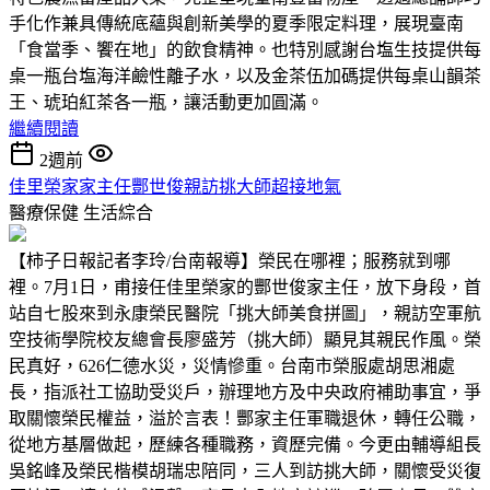
手化作兼具傳統底蘊與創新美學的夏季限定料理，展現臺南
「食當季、饗在地」的飲食精神。也特別感謝台塩生技提供每
桌一瓶台塩海洋鹼性離子水，以及金茶伍加碼提供每桌山韻茶
王、琥珀紅茶各一瓶，讓活動更加圓滿。
繼續閱讀
2週前
佳里榮家家主任酆世俊親訪挑大師超接地氣
醫療保健
生活綜合
【柿子日報記者李玲/台南報導】榮民在哪裡；服務就到哪
裡。7月1日，甫接任佳里榮家的酆世俊家主任，放下身段，首
站自七股來到永康榮民醫院「挑大師美食拼圖」，親訪空軍航
空技術學院校友總會長廖盛芳（挑大師）顯見其親民作風。榮
民真好，626仁德水災，災情慘重。台南市榮服處胡思湘處
長，指派社工協助受災戶，辦理地方及中央政府補助事宜，爭
取關懷榮民權益，溢於言表！酆家主任軍職退休，轉任公職，
從地方基層做起，歷練各種職務，資歷完備。今更由輔導組長
吳銘峰及榮民楷模胡瑞忠陪同，三人到訪挑大師，關懷受災復