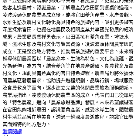
驗。並強調休閒農業的核心不只是「看風景」，更重要的是讓
遊客走進農村、認識農業，了解農產品從田間到餐桌的過程。
凌波渡頭休閒農業區成立後，能將官田菱角產業、水岸景觀、
水雉生態及農村文化轉化為具特色的旅遊內容，吸引更多遊客
深度探索官田，也讓在地農民及相關產業共享觀光發展的經濟
成果。農業局長馮祥勇表示，官田區擁有菱角產業、埤塘水
域、濕地生態及農村文化等豐富資源，凌波渡頭休閒農業區的
成立，正是整合地方特色、推動農業旅遊的重要平台。未來將
輔導休閒農業區以「農業為本、生態為特色、文化為底蘊、觀
光為延伸」為方向，結合菱角等在地農產體驗、食農教育及農
村文化，規劃具備差異化的官田特色遊程。農業局也將依據休
閒農業區發展需求，協助提升遊程規劃、品牌行銷、場域服務
及食農教育等面向，逐步建立完整的休閒農業旅遊服務體系。
農業局指出，凌波渡頭休閒農業區的成立，代表官田已從單純
的「特色農產」邁向「農業旅遊品牌」發展。未來希望讓遊客
在官田能夠親近農田、認識菱角產業、感受水岸生態、體驗農
村生活並品嘗在地美食，透過一趟深度農遊旅程，認識官田豐
富而獨特的地方魅力。
繼續閱讀