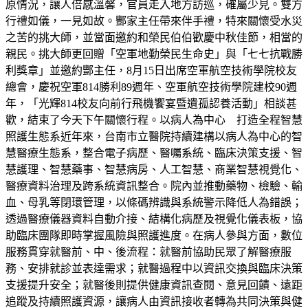
原情況，讓人倍感溫馨，官員走入地方訪巡，確屬少見。雙方
行禮如儀，一見如故。酆家主任帶來伴手禮，特來關懷受水災
之苦的挑大師，並當面邀約和榮民伯伯歡慶中秋佳節，相當的
親民。挑大師更回贈「空軍地勤榮民生命史」與「七七抗戰勝
利獎章」並邀約酆主任，8月15日出席空軍航空技術學院校友
總會，慶祝空軍814勝利89週年、空軍航空技術學院建校90週
年，「光輝814校友向前行飛機饗宴暨遺孤認養活動」相談甚
歡，結束了今天下午關懷行程。以病人為中心 打造全程智慧
照護生態系近年來，台南市立醫院持續建構以病人為中心的智
慧醫療生態系，整合電子病歷、醫囑系統、臨床決策支援、智
慧護理、智慧藥事、智慧病房、人工智慧、商業智慧視覺化、
醫療資料治理及跨系統資訊整合。院內並推動藥物、檢驗、輸
血、母乳等閉環管理，以條碼辨識與系統警示降低人為錯誤；
透過醫療儀器資料自動介接、結構化病歷及視覺化儀表板，協
助臨床團隊即時掌握風險與照護進度。在病人參與方面，數位
服務貫穿就醫前、中、後流程：就醫前協助民眾了解醫療服
務、安排就診並表達需求；就醫過程中以資訊交換與臨床決策
支援提升安全；就醫後則提供健康資訊查閱、意見回饋、遠距
追蹤及持續照護資源，讓病人由資訊接收者轉為共同決策與健