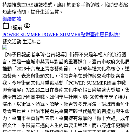
持續推動ERAS照護模式，應用於更多手術領域，協助患者縮
短康復時間、提升生活品質。
繼續閱讀
1週前
POWER SUMMER POWER SUMMER點燃臺南夏日熱情!
藝文活動
生活綜合
【柿子日報記者李玲/台南報導】街舞不只是年輕人的流行語
言，更是一座城市與青年對話的重要媒介。臺南市政府文化局
推動「2026十六歲正青春藝術節」，以成年禮文化為核心，透
過藝術、表演與街頭文化，引領青年在創作與交流中探索自
我。今年街頭文化月重點活動「POWER SUMMER國高中職
聯合舞展」7/25.26二日在臺南文化中心假日廣場盛大登場，集
結全市25所國高中職、28個學生社團、約450位青年學子接力
演出，以街舞、熱舞、嘻哈、饒舌等多元展演，讓城市街角化
身青春舞台，也讓市民看見臺南年輕世代蓬勃的創造力與生命
力。臺南市長黃偉哲表示，臺南擁有深厚的「做十六歲」成年
禮文化，象徵青年邁向人生的重要里程碑，而市府近年更積極