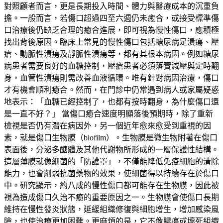
對照顧者而言，更是長期投入時間、體力與醫療成本的沉重負
擔。一般而言，若傷口超過四至六週仍未癒合，或接受標準傷
口治療後仍缺乏合理的癒合進展，即可視為慢性傷口，應積極
找出背後原因。臨床上常見的慢性傷口包括糖尿病足潰瘍、壓
瘡、動脈性潰瘍及靜脈性潰瘍等，都有其根本病因。例如糖尿
病患者需要良好的血糖控制，壓瘡患者必須落實減壓與定時翻
身，血管性潰瘍則需改善血液循環。唯有針對病因治療，傷口
才有機會順利癒合。然而，在門診中仍常遇到病人或家屬疑惑
地表示：「血糖已經控制了，也都有按時翻身，為什麼傷口還
是一直不好？」 當傷口癒合速度明顯落後預期時，除了重新
檢視是否仍有潛在病因外，另一個近年愈來愈受到重視的因
素，就是傷口生物膜（biofilm）。生物膜是微生物附著在傷口
表面後，分泌多醣體及其他代謝物所形成的一層保護性結構。
這層薄膜就像細菌的「防護罩」，不僅能降低免疫細胞的清除
能力，也會削弱抗菌藥物的效果，使細菌得以持續存在於傷口
中。研究顯示，約八成的慢性傷口都可能存在生物膜，因此被
視為造成傷口久治不癒的重要原因之一。生物膜會使傷口長期
維持在慢性發炎狀態，延緩組織修復與細胞增生，增加感染風
險，也使治療更加困難。更麻煩的是，它不像膿瘍或壞死組織