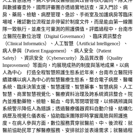
人工智慧應用、病人參與及醫療品質改善等核心面向。除文件
與數據審查外，國際評審團亦透過實地訪查，深入門診、病
房、藥局、檢驗、病歷管理、急診、手術室及加護病房等臨床
場域，確認數位流程並非停留於制度文件，而是能由第一線團
隊一致執行，並產生可量測的照護價值。評鑑過程中，台南市
立醫院在數位治理（Digital Governance）、臨床資訊整合
（Clinical Informatics）、人工智慧（Artificial Intelligence）、
病人參與（Patient Engagement）、病人安全（Patient
Safety）、資訊安全（Cybersecurity）及品質改善（Quality
Improvement）等面向，均展現成熟的制度與落地成果。以病
人為中心 打造全程智慧照護生態系近年來，台南市立醫院持
續建構以病人為中心的智慧醫療生態系，整合電子病歷、醫囑
系統、臨床決策支援、智慧護理、智慧藥事、智慧病房、人工
智慧、商業智慧視覺化、醫療資料治理及跨系統資訊整合。院
內並推動藥物、檢驗、輸血、母乳等閉環管理，以條碼辨識與
系統警示降低人為錯誤；透過醫療儀器資料自動介接、結構化
病歷及視覺化儀表板，協助臨床團隊即時掌握風險與照護進
度。在病人參與方面，數位服務貫穿就醫前、中、後流程：就
醫前協助民眾了解醫療服務、安排就診並表達需求；就醫過程