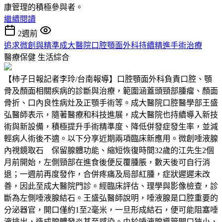
康管理的積極參與者。
繼續閱讀
2週前
追求微創與精準成大醫院口腔顎面外科持續精進手術治療
醫療保健
生活綜合
【柿子日報記者李玲/台南報導】口腔顎面外科負責口腔、顎
骨及顏面相關疾病的診斷與治療，範圍涵蓋頭頸部腫瘤、顏面
骨折、口內良性病灶及正顎手術等。成大醫院口腔醫學部王盛
弘醫師表示，隨著醫療和科技進展，成大醫院也持續導入新技
術與新設備，積極提升手術精準度、降低併發症發生率，並減
輕病人術後不適。以下分享近期兩項臨床新應用。微創唾液腺
內視鏡取石 保留腺體功能、縮短恢復時間32歲的江先生2個
月前開始，左側頸部在進食後便反覆腫脹，數天後可自行消
退；一週前再度發作，合併疼痛及局部紅腫，症狀遲遲未改
善，因此至成大醫院門診。經臨床評估、理學與影像檢查，診
斷為左側唾液腺結石。王盛弘醫師說明，唾液腺是口腔重要的
分泌器官，開口僅約1至2毫米，一旦形成結石，便可能阻塞唾
液排出，造成腺體發炎甚至感染。由於唾液腺導管開口狹小，