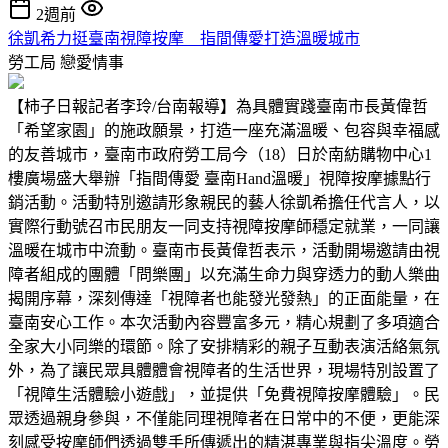
2週前
徐凱希力挺臺南視障按摩 指間傳愛打造溫暖城市
勞工局
戀愛情事
【柿子日報記者李玲/台南報導】為具體實踐臺南市長黃偉哲
「希望家園」的施政願景，打造一座充滿溫暖、包容與幸福感
的友善城市，臺南市政府勞工局今（18）日於南紡購物中心1
樓廣場盛大舉辦「指間傳愛 臺南Hand溫暖」視障按摩據點行
銷活動。活動特別邀請形象親民的藝人徐凱希擔任代言人，以
實際行動號召市民朋友一同支持視障按摩師穩定就業，一同讓
溫暖在城市中流動。臺南市長黃偉哲表示，活動開場邀請由視
障者組成的團體「問樂團」以充滿生命力與穿透力的動人樂曲
揭開序幕，深刻傳達「視障者也能發光發熱」的正面能量，在
臺南安心工作。本次活動內容豐富多元，精心規劃了多項適合
全家大小同樂的環節。除了安排精彩的親子互動表演活絡氣氛
外，為了讓民眾具體體會視障者的生活世界，現場特別設置了
「視障生活體驗小遊戲」，並提供「免費視障按摩體驗」。民
眾透過親身參與，不僅能同理視障者在日常中的不便，更能深
刻感受按摩師們透過雙手所傳遞出的精湛專業與指尖溫度。勞