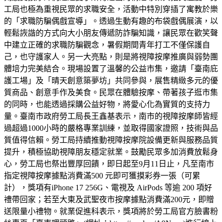
工局也極為重視民眾的求職安全，活動中特別穿插了寓教於樂
的「求職防騙偶戲宣導」。透過生動有趣的布袋戲偶展演，以
輕鬆詼諧的方式向大小朋友傳遞防詐騙知識，讓民眾在歡笑聲
中建立正確的求職防騙觀念，暑假期間青年打工不僅保護自
己，也守護家人。另一大亮點，則是將視障按摩推廣與弱勢團
體培力完美結合。現場設置了溫馨的公益市集，邀請「臺南庇
護工場」及「晴天創意築夢坊」共同參與，展售精緻多元的優
質商品、創意手作及美食。民眾在體驗按摩、帶著孩子逛市集
的同時，也能透過採購公益好物，將愛心化為實質的支持力
量。臺南市政府勞工局長王鑫基表示，南市的視障按摩師皆經
過超過1000小時的嚴格專業訓練，並取得國家證照，技術與品
質值得信賴。勞工局持續推動視障按摩院設備更新與服務品質
提升，積極協助視障朋友穩定就業。鼓勵民眾多加消費放鬆身
心，勞工局也祭出豐厚回饋，即日起至9月11日止，凡至南市
指定視障按摩據點消費滿500 元即可獲摸彩券一張（可累
計），獎項有iPhone 17 256G、電視及 AirPods 等逾 200 項好
禮帶回家；若至大東及武聖夜市按摩據點消費滿200元，即贈
送限量小禮物。就業促進科表示，獎項將於勞工局官方臉書粉