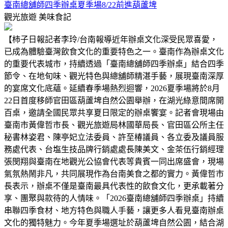
臺南總舖師四季辦桌夏季場8/22前進葫蘆埤
觀光旅遊
美味食記
【柿子日報記者李玲/台南報導近年辦桌文化深受民眾喜愛，
已成為體驗臺灣飲食文化的重要特色之一。臺南作為辦桌文化
的重要代表城市，持續透過「臺南總舖師四季辦桌」結合四季
節令、在地旬味、觀光特色與總舖師精湛手藝，展現臺南深厚
的宴席文化底蘊。延續春季場熱烈迴響，2026夏季場將於8月
22日首度移師官田區葫蘆埤自然公園舉辦，在湖光綠意間席開
百桌，邀請全國民眾共享夏日限定的辦桌饗宴。記者會現場由
臺南市黃偉哲市長、觀光旅遊局林國華局長、官田區公所主任
秘書林姿君、陳亭妃立法委員、許至椿議員、各立委及議員服
務處代表、台塩生技品牌行銷處處長陳美文、金茶伍行銷經理
張閔翔與臺南在地觀光公協會代表等貴賓一同出席盛會，現場
氣氛熱鬧非凡，共同展現作為台南美食之都的實力。黃偉哲市
長表示，辦桌不僅是臺南最具代表性的飲食文化，更承載著分
享、團聚與款待的人情味。「2026臺南總舖師四季辦桌」持續
串聯四季食材、地方特色與職人手藝，讓更多人看見臺南辦桌
文化的獨特魅力。今年夏季場選址於葫蘆埤自然公園，結合湖