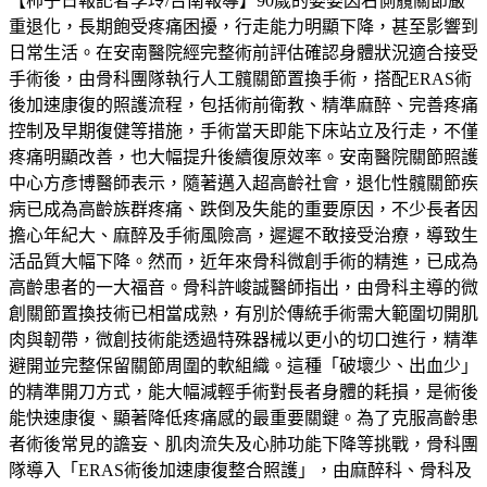
【柿子日報記者李玲/台南報導】90歲的婆婆因右側髖關節嚴
重退化，長期飽受疼痛困擾，行走能力明顯下降，甚至影響到
日常生活。在安南醫院經完整術前評估確認身體狀況適合接受
手術後，由骨科團隊執行人工髖關節置換手術，搭配ERAS術
後加速康復的照護流程，包括術前衛教、精準麻醉、完善疼痛
控制及早期復健等措施，手術當天即能下床站立及行走，不僅
疼痛明顯改善，也大幅提升後續復原效率。安南醫院關節照護
中心方彥博醫師表示，隨著邁入超高齡社會，退化性髖關節疾
病已成為高齡族群疼痛、跌倒及失能的重要原因，不少長者因
擔心年紀大、麻醉及手術風險高，遲遲不敢接受治療，導致生
活品質大幅下降。然而，近年來骨科微創手術的精進，已成為
高齡患者的一大福音。骨科許峻誠醫師指出，由骨科主導的微
創關節置換技術已相當成熟，有別於傳統手術需大範圍切開肌
肉與韌帶，微創技術能透過特殊器械以更小的切口進行，精準
避開並完整保留關節周圍的軟組織。這種「破壞少、出血少」
的精準開刀方式，能大幅減輕手術對長者身體的耗損，是術後
能快速康復、顯著降低疼痛感的最重要關鍵。為了克服高齡患
者術後常見的譫妄、肌肉流失及心肺功能下降等挑戰，骨科團
隊導入「ERAS術後加速康復整合照護」，由麻醉科、骨科及