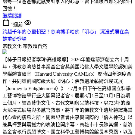
讓每一位爸爸都能感受到家人的心意，留下溫暖且難忘的節日
回憶！
繼續閱讀
1週前
跨越千年的心靈朝聖！慈濟攜手哈佛「明心」 沉浸式展在高
雄重磅登場
宗教文化
宗教超自然
【柿子日報記者李玲/高雄報導】2026年適逢慈濟創立六十周
年，佛教慈濟慈善事業基金會與美國哈佛大學文理學院認知美
學媒體實驗室（Harvard University CAMLab）歷時四年深度合
作、共同策劃國際級大展《明心：佛教遺址藝術沉浸式展
（Journey to Enlightenment）》，7月30日下午在高雄國立科學
工藝博物館舉行盛大開幕記者會。展期8月1日至11月1日為期
三個月，結合藝術文化、古代文明與尖端科技，以723坪的龐
大沉浸式展場與多感官敘事，將千年的佛教文化遺址轉譯為當
代心靈的棲息之所。開幕記者會由享譽國際的「優人神鼓」以
兼具禪意與震撼力的表演拉開序幕，高雄市市長陳其邁、慈濟
基金會執行長顏博文、國立科學工藝博物館館長李秀鳳，以及