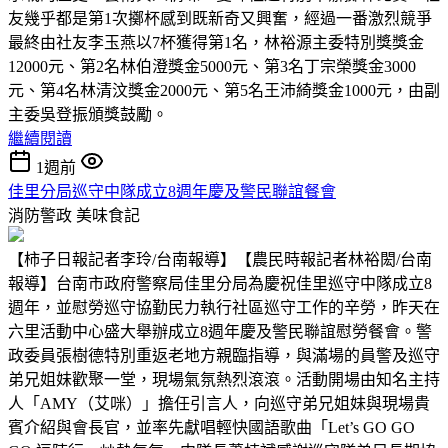
友幾乎都是第1次擲杯感到既新奇又興奮，經過一番激烈競爭
最終由社友李玉燕以7杯獲得第1名，林裕源主委特別獎獎金
12000元、第2名林伯澄獎金5000元、第3名丁宗榮獎金3000
元、第4名林清汶獎金2000元、第5名王沛綺獎金1000元，由副
主委吳登振頒獎鼓勵。
繼續閱讀
1週前
佳里分局巡守中隊成立8週年慶及警民聯誼餐會
消防警政
美味食記
【柿子日報記者李玲/台南報導】【農民時報記者林裕閎/台南
報導】台南市政府警察局佳里分局為慶祝佳里巡守中隊成立8
週年，並慰勞巡守協勤民力執行社區巡守工作的辛勞，昨天在
六里活動中心盛大舉辦成立8週年慶及警民聯誼慰勞餐會。警
政委員張樹德特別重返老地方親臨指導，與滿場的員警及巡守
弟兄姐妹歡聚一堂，現場氣氛熱烈滾滾。活動開場由知名主持
人「AMY（艾咪）」擔任引言人，向巡守弟兄姐妹與現場貴
賓介紹與會長官，並率先獻唱輕快國語歌曲「Let’s GO GO