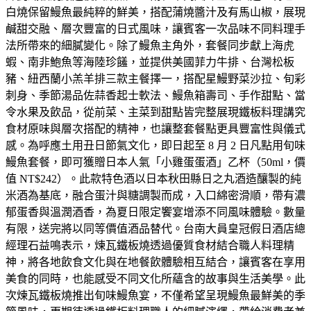
白燒保留鰻魚最純粹的鮮美，搭配蒲燒醬汁及有馬山椒，展現
鹹甜交融、層次豐富的日式風味，讓賓客一次品味不同料理手
法所帶來的細膩變化。除了鰻魚主角外，套餐同步獻上海虎
蝦、南非鮑魚等海陸珍饈，並提供美國菲力牛排、台灣松板
豬、紐西蘭小羔羊排三款主餐擇一，搭配星鰻野菜沙拉、旬彩
刺身、季節湯品佐蒜香起士軟法、鰻魚箱壽司、手作甜點、當
令水果及飲品，從前菜、主菜到甜點皆完整展現鐵板料理講究
食材原味與層次搭配的精神，也讓整套餐點更具豐富性與儀式
感。為呼應土用丑日節氣文化，即日起至 8 月 2 日凡點用旬味
鰻魚套餐，即可獲贈日本人氣「小雞蛋蛋酒」乙杯（50ml，價
值 NT$242）。此款特色酒以日本秋田縣日之丸酒造釀製的純
米酒為基底，融合蛋汁與糖調製而成，入口綿密滑順，帶有濃
郁蛋香與溫潤酒香，為夏日限定饗宴增添不同風味體驗。數量
有限，送完將以同等價值酒品替代。台南大員皇冠假日酒店總
經理石益鳴表示，煉瓦鐵板燒透過優質食材結合職人料理精
神，將各地飲食文化與在地餐飲體驗相互結合，讓賓客在享用
美食的同時，也能感受不同文化所蘊含的故事與生活美學。此
次煉瓦鐵板燒推出旬味鰻魚宴，不僅希望呈現鰻魚最鮮美的季