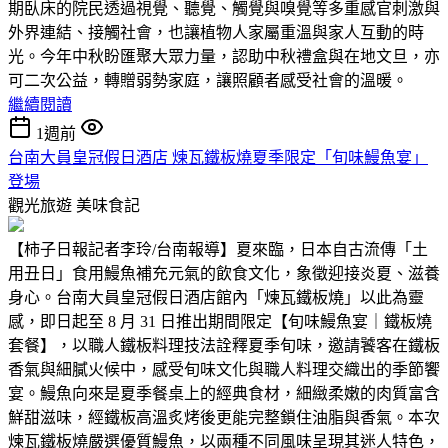
期臥床的院民透過視覺、聽覺、觸覺與嗅覺等多重感官刺激與
外界連結、接觸社會，也讓植物人家屬重溫與家人互動的時
光。今年中秋盼匯聚大眾力量，認助中秋禮盒與在地文旦，亦
可二次公益，轉贈弱勢家庭，讓照顧者感受社會的溫暖。
繼續閱讀
1週前
台南大員皇冠假日酒店 煉瓦鐵板燒夏季限定「旬味鰻魚宴」
登場
觀光旅遊
美味食記
【柿子日報記者李玲/台南報導】夏來臨，日本自古流傳「土
用丑日」食用鰻魚補充元氣的飲食文化，象徵迎接炎夏、滋養
身心。台南大員皇冠假日酒店館內「煉瓦鐵板燒」以此為靈
感，即日起至 8 月 31 日推出期間限定【旬味鰻魚宴｜鐵板燒
套餐】，以職人鐵板料理技法詮釋夏季旬味，邀請饕客在鐵板
香氣與細膩火候中，感受旬味文化與職人料理交織出的季節饗
宴。鰻魚向來是夏季餐桌上的經典食材，細緻柔嫩的肉質富含
鮮甜滋味，經鐵板高溫炙烤後更能完整鎖住油脂與香氣。本次
煉瓦鐵板燒嚴選優質鰻魚，以兩種不同風味呈現其迷人特色，