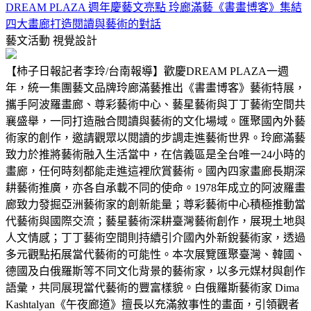
DREAM PLAZA 週年慶藝文亮點 玲廊滿藝《書畫博客》集結
四大畫廊打造閱讀與藝術的對話
藝文活動
視覺設計
【柿子日報記者李玲/台南報導】歡慶DREAM PLAZA一週
年，統一集團藝文品牌玲廊滿藝推出《書畫博客》藝術特展，
攜手阿波羅畫廊、尊彩藝術中心、藝星藝術與丁丁藝術空間共
襄盛舉，一同打造融合閱讀與藝術的文化場域。匯聚國內外藝
術家的創作，邀請觀眾以閱讀的步調走進藝術世界。玲廊滿藝
致力於推將藝術融入生活當中，在信義區是全台唯一24小時的
畫廊，任何時刻都能走進這裡欣賞藝術。國內四家畫廊長期深
耕藝術推廣，亦各自承載不同的使命。1978年成立的阿波羅畫
廊致力發掘亞洲藝術家的創新能量；尊彩藝術中心積極推動當
代藝術與國際交流；藝星藝術深耕臺灣藝術創作，展現土地與
人文情感；丁丁藝術空間則持續引介國內外新銳藝術家，透過
多元觀點拓展當代藝術的可能性。本次展覽匯聚臺灣、韓國、
德國及白俄羅斯等不同文化背景的藝術家，以多元媒材與創作
語彙，共同展現當代藝術的豐富樣貌。白俄羅斯藝術家 Dima
Kashtalyan《午夜廊道》擅長以充滿敘事性的畫面，引領觀者