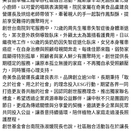
美食品幸福工廠舉辦社區融合活動，威斯康辛幼兒園孩童化身
小廚師，以可愛的唱跳表演開場，院民家屬在奇美食品盧建良
營運長及烘焙老師帶領下，牽著親人的手一起製作鳳梨酥，提
前享受難得的團聚時光。
創世台南院到宅服務中，72歲的周先生罹患失智症後身體漸退
化，某次意外跌倒導致臥床，外籍太太為籌措看護費用，日以
繼夜地工作。92歲的吳奶奶因失智症退化臥床，女兒本身罹患
癌症，在自身治療與照顧母親間奔走。每逢佳節來臨，弱勢家
庭顯得特別孤單，照顧者與家人鮮少有團聚時光，創世提供長
期穩定的服務，讓原本孤立無援的家庭，不再獨自承受照顧壓
力，同時獲得心理支持。
奇美食品營運長盧建良表示，品牌創立逾50年，長期秉持「取
之於社會、用之於社會」的理念投入ESG行動，期望各界一同
打造更友善共融的社會。因認同創世服務理念，推出獨家聯名
禮盒，希望透過企業資源串聯公益夥伴，讓中秋不只是團圓的
節日，更成為傳遞關懷與分享愛的契機，邀請更多企業與民眾
共同投入公益，讓善意持續循環，陪伴植物人家庭走過漫長照
護歷程。
創世基金會台南院孫淑媛院長也說，社區融合活動旨在於讓長