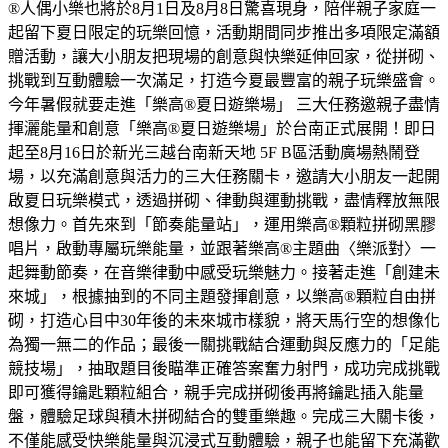
®人偶小樂也將於8月1日及8月8日驚喜現身，陪伴親子家庭一
起留下夏日限定的玩樂回憶，活動期間同步推出多項限定滿額
贈活動，讓大小朋友把現場的創意與快樂延伸回家，從拼砌、
挑戰到互動體驗一次滿足，打造今夏最豐富的親子玩樂盛會。
今年暑假就要走進「樂高®夏日遊樂場」 三大任務邀親子盡情
揮灑能量和創意「樂高®夏日遊樂場」於台南正式展開！即日
起至8月16日於新光三越台南新天地 5F B區活動廣場熱鬧登
場，以充滿創意與活力的三大任務關卡，邀請大小朋友一起開
啟夏日玩樂模式，透過拼砌、律動與運動挑戰，盡情釋放無限
想像力。首先來到「節奏能量站」，運用樂高®顆粒拼砌黑膠
唱片，啟動專屬玩樂能量，並跟著樂高®主題曲〈樂派對〉一
起舞動節奏，在音樂律動中感受玩樂魅力。接著走進「創建未
來城」，根據抽到的不同主題發揮創意，以樂高®顆粒自由拼
砌，打造心目中30年後的未來城市樣貌，將天馬行空的想像化
為獨一無二的作品；最後一關挑戰結合運動與反應力的「足能
競技場」，抽取題目後瞄準正確答案奮力射門，成功完成挑戰
即可獲得鑰匙顆粒組合，親手完成拼砌後再將鑰匙插入能量
盤，體驗足球與積木拼砌結合的雙重樂趣。完成三大關卡後，
不僅能感受快樂能量與沉浸式互動體驗，親子也能留下充滿歡