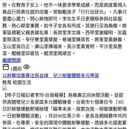
勞。在教育子女上，他不一味要求學業成績，而是高度重視人
格品行與責任感的培養，常勉勵孩子「行行出狀元」，凡事只
要盡心盡力、問心無愧即可。李先生平日更積極參與社區服
務、熱心鄰里事務，如今子女各有所成，其德行足為楷模。將
軍區模範父親表揚名單：長榮里李文達、西甲里謝耀明、忠嘉
里蔡清忠、苓仔寮里黃華龍、巷埔里陳英哲、將軍里黃靜義、
玉山里吳白正、廣山里陳福來、長沙里黃寬明、平沙里吳惠
潔、鯤鯓里邱喜信、鯤溟里周順吉。
繼續閱讀
1週前
以射擊培養專注與自律 兒少柳營體驗多元學習
教育
校園生活
【柿子日報記者李玲/台南報導】為推廣正向休閒活動，並提
供高關懷兒少及家庭多元體驗機會，台南市七個單位今（30）
日於柳營運動靶場辦理「瞄準未來、探索自我－柳營運動靶場
一日射擊體驗活動」，共計80位青少年、家長及網絡夥伴共同
參與，在專業、安全的環境中體驗射擊運動，透過多元探索累