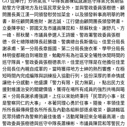
GO 逗陣行」炒熱氣氛。中隊長蕭棟斌感謝巡守隊弟兄長期協
助警方守護地方及社區民眾安全外，並與警政委員張樹德、顧
問團長黃江漢一同頒發慰勞加菜金，以及頒發幹事高明華的聘
書，新任顧問黃進財、謝志誠、江行健由顧問團長頒發聘書。
立委陳亭妃、郭國文及市議員陳昆和、蔡蘇秋金、謝舒凡、方
一峰、蔡秋蘭、市議員參選人王詩媛、警政署警政委員張樹
德、保七總隊總隊長莊勝雄、警廣總台長斯儀仙、佳里分局長
謝承甫、第一分局長章振國、第二分局長施衣峯、學甲分局長
林明俊都親自到場致意，勉勵所有為社區安全犧牲休閒時間的
巡守隊員。警政委員張樹德表示，佳里巡守隊是在他擔任佳里
分局長任內親自成軍的，當時獲得地方士紳的熱烈響應，在極
短時間內完成編隊與訓練投入協勤行列，這份深厚的革命情感
讓他十分感動。他盛讚「警力有限，民力無窮」，點出民力支
援對維護治安的關鍵價值，獲得在場所有成員的強烈共鳴與喝
采。分局長謝承甫強調，上任以來始終秉持「民眾的小事，就
是警察同仁的大事」，本著同理心勇於任事。隨後，率領佳里
所所長蘇傳舜暨各所所長及內勤各組幹部逐桌敬茶，籲請轄區
民眾持續作為警察的最佳後盾。活動尾聲迎來全場最高潮，由
警政委員張樹德與巡守中隊長蕭棟彬、市議員陳昆和等警民力