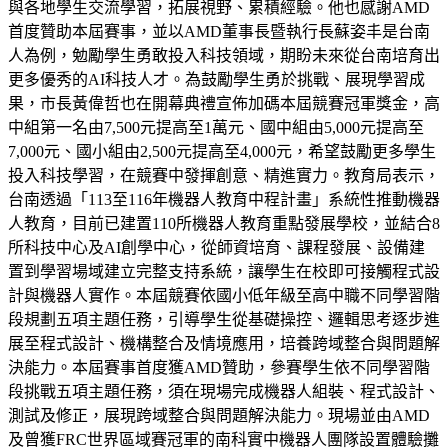
與各地學生交流學習，拓展視野、累積經驗。他也感謝AMD
首度贊助本屆賽事，並以AMD董事長暨執行長蘇姿丰是台南
人為例，勉勵學生勇敢投入科技領域，期盼未來從台南培育出
更多優秀的AI科技人才。為鼓勵學生勇於挑戰、展現學習成
果，市長黃偉哲也在開幕典禮宣佈加碼本屆競賽冠軍獎金，高
中組第一名由7,500元提高至1萬元、國中組由5,000元提高至
7,000元、國小組由2,500元提高至4,000元，希望鼓勵更多學生
投入科技學習，在競賽中發揮創意、精進實力。教育局表示，
台南透過「113至116年機器人教育中程計畫」系統性推動機器
人教育，目前已建置110所機器人教育重點發展學校，並結合8
所科技中心及AI創學中心，從師資培育、課程發展、設備建
置到學習場域建立完整支持系統，讓學生在校即可接觸程式設
計與機器人實作。本屆競賽依國小低年級至高中職不同學習階
段規劃五項主題任務，引導學生從基礎操控、邏輯思考逐步進
展至程式設計、機構整合及情境應用，培養跨域整合與問題解
決能力。本屆賽事首度獲AMD贊助，參賽學生依不同學習階
段挑戰五項主題任務，須在現場完成機器人組裝、程式設計、
測試及修正，展現跨域整合與問題解決能力。現場並由AMD
及曾獲FRC世界區域賽冠軍的南科實中機器人團隊設置體驗攤