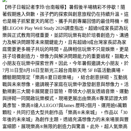
【柿子日報記者李玲/台南報導】暑假後半場精彩不停歇！隨
著假期進入倒數，孩子們的探索與創意旅程仍在持續升溫。這
也是親子抓緊夏天的尾巴、攜手共創專屬回憶的最佳時機。根
據LEGO® Play Well Study 2026調查指出，超過9成家長認為玩
樂與正式教育同樣重要，並認同玩樂有助於培養創造力、溝通
力及解決問題等未來關鍵能力，且有超過9成台灣家長認為家
庭需要更多親子共玩的時間。品牌相信玩樂不只是娛樂，更是
孩子培養創造力、想像力與解決問題能力的重要過程，鼓勵大
小朋友在玩樂中探索世界。因此，今年暑假邀請大小朋友，於
7月31日至8月16日至新光三越台南新天地 5F B區活動廣場，
體驗期間限定「樂高®夏日遊樂場」，結合創意拼砌、互動挑
戰與未來想像，邀請親子家庭在玩樂中激發創意與想像力。活
動規劃三大關卡展開夏日冒險，帶領大小朋友透過音樂、運動
與拼砌一同開啟玩樂模式，現場更展出由樂高®專業認證大師
黃彥智、樂高®達人LEGO7與James 歷時2個月、運用逾6萬顆
顆粒，共同打造大型共創作品「樂高®未來城」，作品以「30
年後的未來城」為創作主題，透過充滿想像力的未來場景與豐
富細節，展現樂高®無限的創造力與驚喜。此外，超人氣樂高