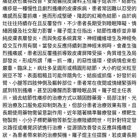
癢症狀也獲得改善。安南醫院皮膚科主任羅子焜表示，結節性
癢疹是一種慢性且劇烈搔癢的皮膚疾病，患者常因難以忍受的
癢感而反覆抓癢，進而形成堅硬、隆起的紅褐色結節。由於病
灶往往持續存在且反覆發作，不少患者長期受到睡眠障礙、情
緒困擾及社交壓力影響。羅子焜主任指出，結節性癢疹並非單
純皮膚表層發炎，而與免疫系統異常、神經纖維增生及神經免
疫交互作用有關。當發炎反應持續刺激神經末梢時，會產生強
烈搔癢感，患者因反覆搔抓導致皮膚屏障受損、角質增生及局
部發炎，形成所謂「癢－抓－癢」的惡性循環，使病情愈來愈
嚴重。臨床上，病灶多呈圓形或橢圓形結節，大小約從米粒至
豌豆不等，表面粗糙且可能伴隨角化、結痂或抓傷，好發於前
臂、小腿等四肢伸側及軀幹部位。患者常在夜間或情緒緊張時
感到特別搔癢，甚至因癢醒而影響睡眠品質。羅子焜主任表
示，過去結節性癢疹的治療方式以類固醇藥膏、局部注射、光
照治療及口服免疫抑制劑為主，但部分患者治療效果有限，且
長期使用藥物需留意副作用。近年隨著精準醫療發展，標靶生
物製劑、小分子標靶藥物等新型治療陸續問世，可針對特定發
炎路徑或癢覺訊號進行治療，從源頭改善發炎反應與搔癢症
狀，為患者帶來新的治療契機。羅子焜主任提醒，若皮膚長期