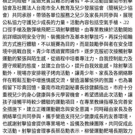
積正向經驗，度過充實且難忘的暑假。本次活動由臺南市射擊
協會及社團法人台南市全人教育及兒少發展協會（簡稱兒少協
會）共同承辦，帶領各單位服務之兒少及家長共同參與，展現
公私協力守護兒少成長的力量。活動內容包括空氣手槍、.22
口徑手槍及散彈槍飛靶三項射擊體驗，由專業教練於活動開始
前詳細說明安全守則、裝備操作及基本射擊技巧，再採分組輪
流方式進行體驗，不以競賽為目的，而是鼓勵參與者在安全環
境中挑戰自我。青少年透過實際操作，逐步克服初次接觸射擊
運動的緊張與陌生感，從過程中培養專注力、自我控制能力及
遵守規範的態度，並建立自信心，提升自我效能感。除射擊活
動外，現場亦安排親子烤肉活動，讓青少年、家長及各網絡夥
伴在輕鬆互動中增進情感交流，營造溫馨愉快的氛圍，也為暑
假留下珍貴回憶。臺南市政府副秘書長徐健麟指出，市府十分
重視兒少的身心健康與多元學習機會，希望透過此次活動，讓
孩子接觸平時較少體驗的運動項目，在專業教練指導及完善安
全措施下，建立正確運動觀念與安全意識。同時藉由家長及各
網絡單位共同參與，攜手營造支持兒少健康成長的友善環境，
也感謝射擊協會提供專業場地、設備及教練團隊，共同促成此
次活動。射擊協會理事長蔡岳勳表示，柳營運動靶場長期致力