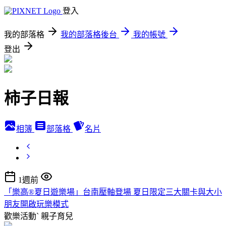
登入
我的部落格
我的部落格後台
我的帳號
登出
柿子日報
相簿
部落格
名片
1週前
「樂高®夏日遊樂場」台南壓軸登場 夏日限定三大關卡與大小
朋友開啟玩樂模式
歡樂活動ˋ
親子育兒