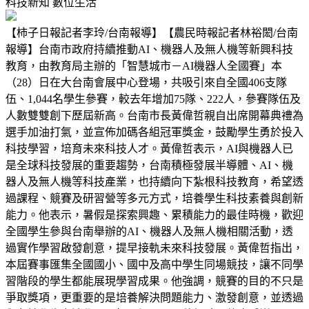
科技新知
數位生活
【柿子日報記者李玲/台南報導】【農民時報記者林裕閎/台南
報導】台南市政府持續推動AI、機器人及無人機等新興科技
教育，由教育局主辦的「智慧城市－AI機器人全國賽」本
（28）日在大台南會展中心登場，共吸引來自全國406支隊
伍、1,044名學生參賽，較去年增加75隊、222人，參賽隊伍及
人數雙雙創下歷屆新高。台南市長黃偉哲親自出席開幕典禮為
選手加油打氣，並宣佈加碼各組冠軍獎金，鼓勵學生勇於投入
科技學習，培育未來科技人才。黃偉哲表示，AI與機器人已
是全球科技發展的重要趨勢，台南積極發展半導體、AI、機
器人及無人機等科技產業，也持續向下紮根科技教育，希望透
過課程、競賽及研習營等多元方式，培養學生科技素養與創新
能力。他表示，暑假是探索興趣、累積能力的最佳時機，歡迎
全國學生參與台南舉辦的AI、機器人及無人機相關活動，透
過實作學習啟發創意，提早接軌未來科技發展。黃偉哲指出，
本屆賽事匯集全國國小、國中及高中學生同場競技，讓不同學
習階段的學生都能展現學習成果。他強調，競賽的目的不只是
爭取獎項，更重要的是培養解決問題能力、激發創意，並透過