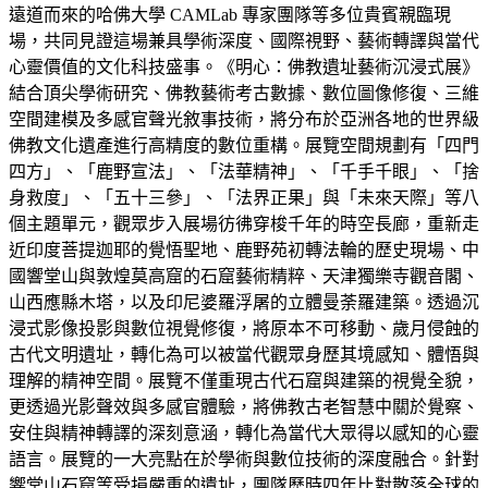
遠道而來的哈佛大學 CAMLab 專家團隊等多位貴賓親臨現
場，共同見證這場兼具學術深度、國際視野、藝術轉譯與當代
心靈價值的文化科技盛事。《明心：佛教遺址藝術沉浸式展》
結合頂尖學術研究、佛教藝術考古數據、數位圖像修復、三維
空間建模及多感官聲光敘事技術，將分布於亞洲各地的世界級
佛教文化遺產進行高精度的數位重構。展覽空間規劃有「四門
四方」、「鹿野宣法」、「法華精神」、「千手千眼」、「捨
身救度」、「五十三參」、「法界正果」與「未來天際」等八
個主題單元，觀眾步入展場彷彿穿梭千年的時空長廊，重新走
近印度菩提迦耶的覺悟聖地、鹿野苑初轉法輪的歷史現場、中
國響堂山與敦煌莫高窟的石窟藝術精粹、天津獨樂寺觀音閣、
山西應縣木塔，以及印尼婆羅浮屠的立體曼荼羅建築。透過沉
浸式影像投影與數位視覺修復，將原本不可移動、歲月侵蝕的
古代文明遺址，轉化為可以被當代觀眾身歷其境感知、體悟與
理解的精神空間。展覽不僅重現古代石窟與建築的視覺全貌，
更透過光影聲效與多感官體驗，將佛教古老智慧中關於覺察、
安住與精神轉譯的深刻意涵，轉化為當代大眾得以感知的心靈
語言。展覽的一大亮點在於學術與數位技術的深度融合。針對
響堂山石窟等受損嚴重的遺址，團隊歷時四年比對散落全球的