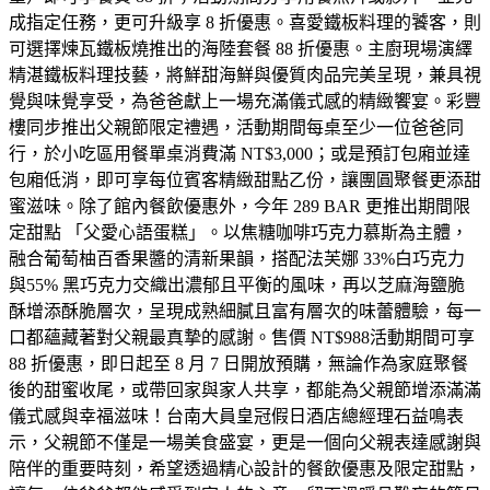
成指定任務，更可升級享 8 折優惠。喜愛鐵板料理的饕客，則
可選擇煉瓦鐵板燒推出的海陸套餐 88 折優惠。主廚現場演繹
精湛鐵板料理技藝，將鮮甜海鮮與優質肉品完美呈現，兼具視
覺與味覺享受，為爸爸獻上一場充滿儀式感的精緻饗宴。彩豐
樓同步推出父親節限定禮遇，活動期間每桌至少一位爸爸同
行，於小吃區用餐單桌消費滿 NT$3,000；或是預訂包廂並達
包廂低消，即可享每位賓客精緻甜點乙份，讓團圓聚餐更添甜
蜜滋味。除了館內餐飲優惠外，今年 289 BAR 更推出期間限
定甜點 「父愛心語蛋糕」。以焦糖咖啡巧克力慕斯為主體，
融合葡萄柚百香果醬的清新果韻，搭配法芙娜 33%白巧克力
與55% 黑巧克力交織出濃郁且平衡的風味，再以芝麻海鹽脆
酥增添酥脆層次，呈現成熟細膩且富有層次的味蕾體驗，每一
口都蘊藏著對父親最真摯的感謝。售價 NT$988活動期間可享
88 折優惠，即日起至 8 月 7 日開放預購，無論作為家庭聚餐
後的甜蜜收尾，或帶回家與家人共享，都能為父親節增添滿滿
儀式感與幸福滋味！台南大員皇冠假日酒店總經理石益鳴表
示，父親節不僅是一場美食盛宴，更是一個向父親表達感謝與
陪伴的重要時刻，希望透過精心設計的餐飲優惠及限定甜點，