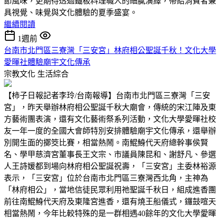
節風味，更期待透過鐵板料理職人的細膩演繹，帶給消費者兼
具視覺、味覺與文化體驗的夏季盛宴。
繼續閱讀
1週前
台南市北門區三寮灣「三安宮」林府相公聖誕千秋！文化大學
愛暉社體驗廟宇文化傳承
宗教文化
生活綜合
【柿子日報記者李玲/台南報導】台南市北門區三寮灣「三安
宮」，昨天舉辦林府相公聖誕千秋大廟會，傳統的宋江陣及東
方藝術團表演，還有文化藝術祭系列活動，文化大學愛暉社校
友一年一度的全國大會師特別安排體驗廟宇文化傳承，還舉辦
別開生面的擲筊比賽，相當熱鬧。南鯤鯓代天府總幹事侯賢
名、學甲慈濟宮董事長王文宗、市議員陳昆和、謝舒凡、參選
人王詩媛都到場向林府相公聖誕祝壽，「三安宮」主委林裕源
表示，「三安宮」位於台南市北門區三寮灣西北角，主神為
「林府相公」，當地信徒民眾利用祂聖誕千秋日，組成進香團
前往南鯤鯓代天府及東隆宮進香，還有燒王船儀式，鑼鼓喧天
相當熱鬧，今年比較特殊的是一群相遇40餘年的文化大學愛暉