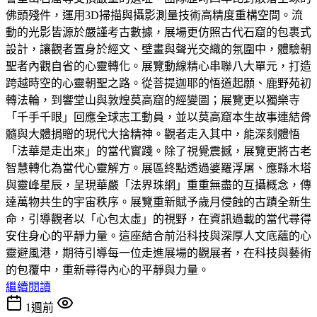
佛頭殘件，運用3D掃描與攝影測量技術高精度重構空間。流
動的光影皆源於嚴謹考古數據，展場更仿照古代石窟的包裹式
設計，讓觀者置身於經文、壁畫與聲光交織的氛圍中，體驗朝
聖者內觀自省的心靈轉化。展覽動線精心串聯八大單元，打造
跨越時空的心靈朝聖之路。從菩提迦耶的悟道起願、鹿野苑初
轉法輪，到響堂山與敦煌莫高窟的經變圖；展覽更以獨樂寺
「千手千眼」回應全球志工動員，並以莫高窟本生故事連結骨
髓與大體捐贈的現代大捨精神。觀者走入其中，能深刻體悟
「法華是走出來」的當代實踐。除了視覺震撼，展覽更將古老
智慧轉化為當代心靈解方。展區終點透過婆羅浮屠、應縣木塔
與靈峰星辰，呈現華嚴「法界珠網」重重無盡的互攝概念，傳
達萬物共生的宇宙秩序。展覽重新賦予歲月侵蝕的古蹟全新生
命，引導觀者以「心包太虛」的視野，在資訊過載的當代尋得
安住身心的平靜力量。這座結合前沿科技與深厚人文底蘊的心
靈避風港，期待引導每一位走進展場的觀展者，在科技與藝術
的包覆中，重新尋得內心的平靜與力量。
繼續閱讀
1週前