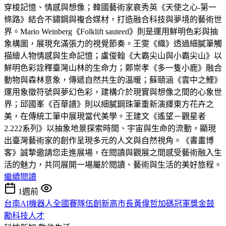
穿梭記憶、情感與想像；韓國藝術家裵秀英《天使之心-第一
條路》結合不鏽鋼與複合媒材，打造融合科技與夢境的藝術世
界。Mario Weinberg《Folklift sauteed》則是運用鮮明色彩與抽
象構圖，展現充滿張力的視覺節奏。王雯《織》透過細膩筆觸
描繪人物情感與生命記憶；盧俊翰《大霸尖山與小霸尖山》以
鮮明色彩詮釋臺灣山林的生命力；鄭崇孝《多一隻小鹿》融合
動物與森林意象，傳遞自然共生的溫暖；蘇頤涵《雲中之鯉》
運用象徵符號與夢幻色彩，建構介於現實與想像之間的心象世
界；邱國峯《百華譜》則以細膩鋼珠筆重新演繹東方花卉之
美，在傳統工筆中展現當代美學。王建文《遙望－觀星者
2.222系列》以抽象地景探索時間、宇宙與生命的流動，顯現
出臺灣藝術家的創作呈現多元的人文與自然視角。《書畫博
客》誠摯邀請您走進展場，在閱讀與觀展之間感受藝術融入生
活的魅力，共同展開一場屬於閱讀、藝術與生活的美好旅程。
繼續閱讀
1週前
台南AI機器人全國賽隊伍創新高市長黃偉哲加碼冠軍獎金鼓
勵科技人才