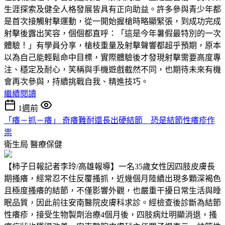
生涯探索及健全人格發展皆具有正向助益。許多參與青少年都
是首次接觸射擊運動，從一開始握槍時略顯緊張，到成功完成
射擊後露出笑容，個個都直呼：「這是今年暑假最特別的一次
體驗！」有學員分享，槍枝重量及射擊聲響都超乎預期，原本
以為自己能輕鬆命中目標，實際體驗後才發現射擊需要高度專
注、穩定及耐心，笑稱與手機遊戲截然不同，也期待未來有機
會再次參與，持續挑戰自我、精進技巧。
繼續閱讀
1週前
「癢－抓－癢」 奇癢難耐還長出硬結節 恐是結節性癢疹作
祟
衛生局
醫療保健
【柿子日報記者李玲/高雄報導】一名35歲女性因四肢皮膚長
期搔癢，經常忍不住反覆搔抓，近幾個月陸續出現多顆深褐色
且極度搔癢的結節，不僅影響外觀，也嚴重干擾日常生活與睡
眠品質，因此前往安南醫院皮膚科求診。經檢查後診斷為結節
性癢疹，接受生物製劑治療4個月後，四肢病灶明顯消退，搔