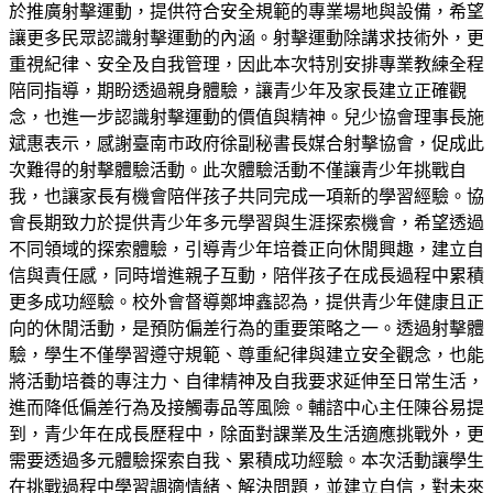
於推廣射擊運動，提供符合安全規範的專業場地與設備，希望
讓更多民眾認識射擊運動的內涵。射擊運動除講求技術外，更
重視紀律、安全及自我管理，因此本次特別安排專業教練全程
陪同指導，期盼透過親身體驗，讓青少年及家長建立正確觀
念，也進一步認識射擊運動的價值與精神。兒少協會理事長施
斌惠表示，感謝臺南市政府徐副秘書長媒合射擊協會，促成此
次難得的射擊體驗活動。此次體驗活動不僅讓青少年挑戰自
我，也讓家長有機會陪伴孩子共同完成一項新的學習經驗。協
會長期致力於提供青少年多元學習與生涯探索機會，希望透過
不同領域的探索體驗，引導青少年培養正向休閒興趣，建立自
信與責任感，同時增進親子互動，陪伴孩子在成長過程中累積
更多成功經驗。校外會督導鄭坤鑫認為，提供青少年健康且正
向的休閒活動，是預防偏差行為的重要策略之一。透過射擊體
驗，學生不僅學習遵守規範、尊重紀律與建立安全觀念，也能
將活動培養的專注力、自律精神及自我要求延伸至日常生活，
進而降低偏差行為及接觸毒品等風險。輔諮中心主任陳谷易提
到，青少年在成長歷程中，除面對課業及生活適應挑戰外，更
需要透過多元體驗探索自我、累積成功經驗。本次活動讓學生
在挑戰過程中學習調適情緒、解決問題，並建立自信，對未來