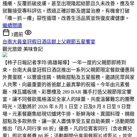
搔癢、反覆抓破皮膚，甚至出現隆起結節且久未改善，應及早
就醫接受專科評估。透過正確診斷及適當治療，有機會打破
「癢－抓－癢」惡性循環，改善生活品質並恢復皮膚健康。
繼續閱讀
1週前
台南大員皇冠假日酒店獻上父親節五星饗宴
觀光旅遊
美味食記
【柿子日報記者李玲/高雄報導】一年一度的父親節即將到
來，台南大員皇冠假日酒店推出一系列父親節限定餐飲優惠與
外賣蛋糕，以豐盛佳餚、精緻甜點及五星服務，邀請民眾與家
人共聚，向最重要的爸爸獻上最真摯的祝福。今年由元素餐
廳、煉瓦鐵板燒、彩豐樓及 289 BAR 攜手打造父親節限定饗
宴，讓不同餐飲風格滿足全家人的味蕾，共度溫馨難忘的團聚
時光。活動將於 2026 年 8 月 1 日至 2 日及8 月 8 日至 9 日登
場。元素餐廳集結現切爐烤牛排、新鮮海味、異國料理、精緻
甜點及多款熱食，讓一家人盡情享受五星自助美饌。活動期間
推出「四人同行享 88 折」優惠，凡四位賓客同行（含收費兒
童）即可享餐費 88 折；活動期間分享用餐照片或影片，並完