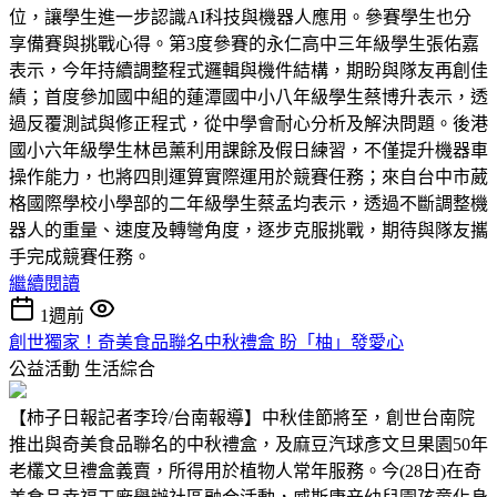
位，讓學生進一步認識AI科技與機器人應用。參賽學生也分
享備賽與挑戰心得。第3度參賽的永仁高中三年級學生張佑嘉
表示，今年持續調整程式邏輯與機件結構，期盼與隊友再創佳
績；首度參加國中組的蓮潭國中小八年級學生蔡博升表示，透
過反覆測試與修正程式，從中學會耐心分析及解決問題。後港
國小六年級學生林邑薰利用課餘及假日練習，不僅提升機器車
操作能力，也將四則運算實際運用於競賽任務；來自台中市葳
格國際學校小學部的二年級學生蔡孟均表示，透過不斷調整機
器人的重量、速度及轉彎角度，逐步克服挑戰，期待與隊友攜
手完成競賽任務。
繼續閱讀
1週前
創世獨家！奇美食品聯名中秋禮盒 盼「柚」發愛心
公益活動
生活綜合
【柿子日報記者李玲/台南報導】中秋佳節將至，創世台南院
推出與奇美食品聯名的中秋禮盒，及麻豆汽球彥文旦果園50年
老欉文旦禮盒義賣，所得用於植物人常年服務。今(28日)在奇