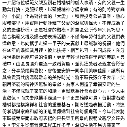
一介紹每位模範父親及鑽石婚楷模的感人事蹟，有的父親一生
勤奮打拚、克服逆境，以堅毅精神守護家庭；有的則將對家庭
的「小愛」化為對社會的「大愛」，積極投身公益事業、熱心
服務鄰里，用實際行動詮釋了父愛的深沉與偉大，不僅成為子
女的最佳榜樣，更是社會的楷模。將軍區公所今年別具巧思，
結合模範父親及鑽石婚表揚活動，不僅向辛勞付出的父親們表
達敬意，也向攜手走過一甲子的夫妻獻上最誠摯的祝福。他們
在60年的婚姻歲月裡，彼此扶持、相互包容、共同成長，充分
展現婚姻難能可貴的價值，更是年輕世代值得學習的典範。典
禮中，由區長張介軍逐一致贈賀匾，並與獲獎者及親友合影留
念，分享榮耀與喜悅，會後並安排一同享用美味佳餚，讓所有
與會貴賓共度溫馨難忘的美好時光。將軍區長張介軍表示，父
親用堅韌的精神與無私的奉獻，為家人創造了幸福安定的生
活，不僅成就了家庭的和諧，更默默為社會貢獻心力，令人由
衷敬佩。而夫妻能攜手走過一甲子更是難能可貴，每對鑽石婚
楷模都是構築祥和社會的重要基石，期盼透過表揚活動，將這
份孝親與家庭和諧的正能量傳遞到社會每個角落。今年代表將
軍區接受臺南市政府表揚的是長榮里薦舉的模範父親李文達先
生。李先生從事營建工程工作多年，深知生活不易與養家辛