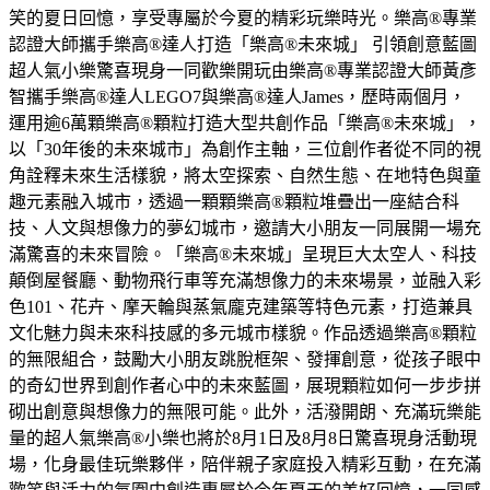
笑的夏日回憶，享受專屬於今夏的精彩玩樂時光。樂高®專業
認證大師攜手樂高®達人打造「樂高®未來城」 引領創意藍圖
超人氣小樂驚喜現身一同歡樂開玩由樂高®專業認證大師黃彥
智攜手樂高®達人LEGO7與樂高®達人James，歷時兩個月，
運用逾6萬顆樂高®顆粒打造大型共創作品「樂高®未來城」，
以「30年後的未來城市」為創作主軸，三位創作者從不同的視
角詮釋未來生活樣貌，將太空探索、自然生態、在地特色與童
趣元素融入城市，透過一顆顆樂高®顆粒堆疊出一座結合科
技、人文與想像力的夢幻城市，邀請大小朋友一同展開一場充
滿驚喜的未來冒險。「樂高®未來城」呈現巨大太空人、科技
顛倒屋餐廳、動物飛行車等充滿想像力的未來場景，並融入彩
色101、花卉、摩天輪與蒸氣龐克建築等特色元素，打造兼具
文化魅力與未來科技感的多元城市樣貌。作品透過樂高®顆粒
的無限組合，鼓勵大小朋友跳脫框架、發揮創意，從孩子眼中
的奇幻世界到創作者心中的未來藍圖，展現顆粒如何一步步拼
砌出創意與想像力的無限可能。此外，活潑開朗、充滿玩樂能
量的超人氣樂高®小樂也將於8月1日及8月8日驚喜現身活動現
場，化身最佳玩樂夥伴，陪伴親子家庭投入精彩互動，在充滿