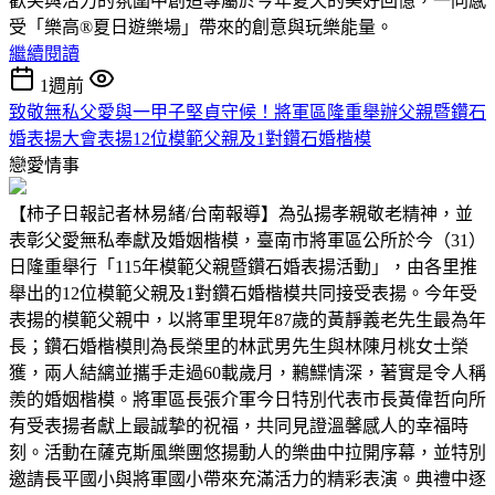
歡笑與活力的氛圍中創造專屬於今年夏天的美好回憶，一同感
受「樂高®夏日遊樂場」帶來的創意與玩樂能量。
繼續閱讀
1週前
致敬無私父愛與一甲子堅貞守候！將軍區隆重舉辦父親暨鑽石
婚表揚大會表揚12位模範父親及1對鑽石婚楷模
戀愛情事
【柿子日報記者林易緒/台南報導】為弘揚孝親敬老精神，並
表彰父愛無私奉獻及婚姻楷模，臺南市將軍區公所於今（31）
日隆重舉行「115年模範父親暨鑽石婚表揚活動」，由各里推
舉出的12位模範父親及1對鑽石婚楷模共同接受表揚。今年受
表揚的模範父親中，以將軍里現年87歲的黃靜義老先生最為年
長；鑽石婚楷模則為長榮里的林武男先生與林陳月桃女士榮
獲，兩人結縭並攜手走過60載歲月，鶼鰈情深，著實是令人稱
羨的婚姻楷模。將軍區長張介軍今日特別代表市長黃偉哲向所
有受表揚者獻上最誠摯的祝福，共同見證溫馨感人的幸福時
刻。活動在薩克斯風樂團悠揚動人的樂曲中拉開序幕，並特別
邀請長平國小與將軍國小帶來充滿活力的精彩表演。典禮中逐