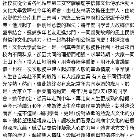
社校友從全省各地匯集到三安宮體驗廟宇信仰文化傳承活動。
文化大學愛暉社今年的聚會，由社友林清汶擔任主辦人，由於
家鄉位於台南北門三寮灣，適逢三安宮林府相公聖誕千秋慶
典，他興起了一個別具意義的想法：將年度同學會與故鄉信仰
盛事結合，邀請多年老友走進北門，一同感受故鄉的風土民情
與信仰文化的魅力，也一起為林府相公祝壽同慶！林清汶表
示，文化大學愛暉社，是一個真善美的服務性社團。社員來自
校內不同科系，卻因共同的理想而相遇。求學時期，大家一同
上山下海，投入山地服務，用青春陪伴偏鄉，用汗水實踐關
懷，也在一次次服務中建立起如家人般的革命情感。畢業後，
人生各自奔赴不同的道路，有人成家立業 有人在不同領域發
光發熱，然而，彼此始終沒有忘記當年共同走過的歲月。於
是，大家立下一個美麗的約定—每年7月舉辦2天1夜的同學
會。這份約定，從青年走到中年，再走向人生更成熟的階段，
至今已持續近40年，成為彼此生命中最珍貴的傳統。對林清汶
而言，這不僅是1場同學會，更是1份對故鄉的熱愛與文化的分
享。他希望透過親身走訪，讓校友們看見台灣廟宇文化的莊嚴
與深厚底蘊，感受民間信仰凝聚人心的力量，體會地方文化所
承載的歷史、藝術與人情味。愛暉社還特別舉辦擲杯比賽，社