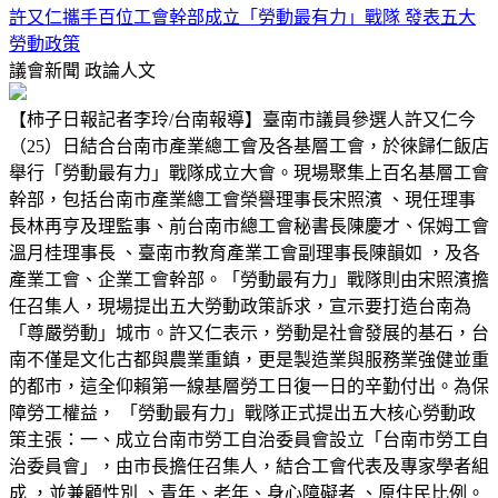
許又仁攜手百位工會幹部成立「勞動最有力」戰隊 發表五大
勞動政策
議會新聞
政論人文
【柿子日報記者李玲/台南報導】臺南市議員參選人許又仁今
（25）日結合台南市產業總工會及各基層工會，於徠歸仁飯店
舉行「勞動最有力」戰隊成立大會。現場聚集上百名基層工會
幹部，包括台南市產業總工會榮譽理事長宋照濱 、現任理事
長林再亨及理監事、前台南市總工會秘書長陳慶才、保姆工會
溫月桂理事長 、臺南市教育產業工會副理事長陳韻如 ，及各
產業工會、企業工會幹部。「勞動最有力」戰隊則由宋照濱擔
任召集人，現場提出五大勞動政策訴求，宣示要打造台南為
「尊嚴勞動」城市。許又仁表示，勞動是社會發展的基石，台
南不僅是文化古都與農業重鎮，更是製造業與服務業強健並重
的都市，這全仰賴第一線基層勞工日復一日的辛勤付出。為保
障勞工權益， 「勞動最有力」戰隊正式提出五大核心勞動政
策主張：一、成立台南市勞工自治委員會設立「台南市勞工自
治委員會」，由市長擔任召集人，結合工會代表及專家學者組
成 ，並兼顧性別 、青年、老年、身心障礙者 、原住民比例。