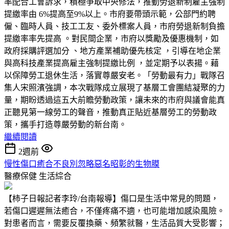
率配合工會訴求，積極爭取中央修法，推動勞退新制雇主強制
提繳率由 6%提高至9%以上。市府要帶頭示範，公部門約聘
僱、臨時人員、技工工友、委外標案人員，市府勞退新制負擔
提繳率率先提高 。對民間企業，市府以獎勵及優惠機制，如
政府採購評選加分 、地方產業補助優先核定 ，引導在地企業
與高科技產業提高雇主強制提繳比例 ，並定期予以表揚。藉
以保障勞工退休生活，落實尊嚴安老。「勞動最有力」戰隊召
集人宋照濱強調，本次戰隊成立展現了基層工會團結凝聚的力
量，期盼透過這五大前瞻勞動政策，讓未來的市府與議會能真
正聽見第一線勞工的聲音，推動真正貼近基層勞工的勞動政
策，攜手打造尊嚴勞動的新台南。
繼續閱讀
2週前
慢性傷口癒合不良別忽略惡名昭彰的生物膜
醫療保健
生活綜合
【柿子日報記者李玲/台南報導】傷口是生活中常見的問題，
若傷口遲遲無法癒合，不僅疼痛不適，也可能增加感染風險。
對患者而言，需要反覆換藥、頻繁就醫，生活品質大受影響；