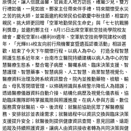
原情況，讓人倍感溫馨，官員走入地方訪巡，確屬少見。雙方
行禮如儀，一見如故。酆家主任帶來伴手禮，特來關懷受水災
之苦的挑大師，並當面邀約和榮民伯伯歡慶中秋佳節，相當的
親民。挑大師更回贈「空軍地勤榮民生命史」與「七七抗戰勝
利獎章」並邀約酆主任，8月15日出席空軍航空技術學院校友
總會，慶祝空軍814勝利89週年、空軍航空技術學院建校90週
年，「光輝814校友向前行飛機饗宴暨遺孤認養活動」相談甚
歡，結束了今天下午關懷行程。以病人為中心 打造全程智慧
照護生態系近年來，台南市立醫院持續建構以病人為中心的智
慧醫療生態系，整合電子病歷、醫囑系統、臨床決策支援、智
慧護理、智慧藥事、智慧病房、人工智慧、商業智慧視覺化、
醫療資料治理及跨系統資訊整合。院內並推動藥物、檢驗、輸
血、母乳等閉環管理，以條碼辨識與系統警示降低人為錯誤；
透過醫療儀器資料自動介接、結構化病歷及視覺化儀表板，協
助臨床團隊即時掌握風險與照護進度。在病人參與方面，數位
服務貫穿就醫前、中、後流程：就醫前協助民眾了解醫療服
務、安排就診並表達需求；就醫過程中以資訊交換與臨床決策
支援提升安全；就醫後則提供健康資訊查閱、意見回饋、遠距
追蹤及持續照護資源，讓病人由資訊接收者轉為共同決策與健