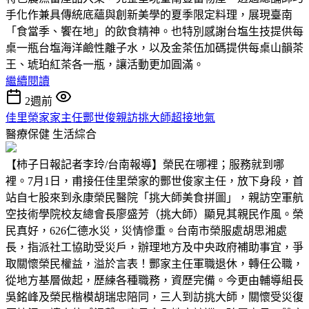
手化作兼具傳統底蘊與創新美學的夏季限定料理，展現臺南
「食當季、饗在地」的飲食精神。也特別感謝台塩生技提供每
桌一瓶台塩海洋鹼性離子水，以及金茶伍加碼提供每桌山韻茶
王、琥珀紅茶各一瓶，讓活動更加圓滿。
繼續閱讀
2週前
佳里榮家家主任酆世俊親訪挑大師超接地氣
醫療保健
生活綜合
【柿子日報記者李玲/台南報導】榮民在哪裡；服務就到哪
裡。7月1日，甫接任佳里榮家的酆世俊家主任，放下身段，首
站自七股來到永康榮民醫院「挑大師美食拼圖」，親訪空軍航
空技術學院校友總會長廖盛芳（挑大師）顯見其親民作風。榮
民真好，626仁德水災，災情慘重。台南市榮服處胡思湘處
長，指派社工協助受災戶，辦理地方及中央政府補助事宜，爭
取關懷榮民權益，溢於言表！酆家主任軍職退休，轉任公職，
從地方基層做起，歷練各種職務，資歷完備。今更由輔導組長
吳銘峰及榮民楷模胡瑞忠陪同，三人到訪挑大師，關懷受災復