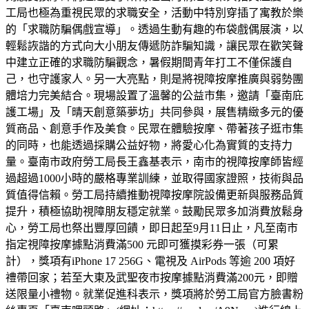
工局也極為重視民眾的求職安全，活動中特別穿插了寓教於樂
的「求職防騙偶戲宣導」。透過生動有趣的布袋戲偶展演，以
輕鬆詼諧的方式向大小朋友傳遞防詐騙知識，讓民眾在歡笑聲
中建立正確的求職防騙觀念，暑假期間青年打工不僅保護自
己，也守護家人。另一大亮點，則是將視障按摩推廣與弱勢團
體培力完美結合。現場設置了溫馨的公益市集，邀請「臺南庇
護工場」及「晴天創意築夢坊」共同參與，展售精緻多元的優
質商品、創意手作及美食。民眾在體驗按摩、帶著孩子逛市集
的同時，也能透過採購公益好物，將愛心化為實質的支持力
量。臺南市政府勞工局長王鑫基表示，南市的視障按摩師皆經
過超過1000小時的嚴格專業訓練，並取得國家證照，技術與品
質值得信賴。勞工局持續推動視障按摩院設備更新與服務品質
提升，積極協助視障朋友穩定就業。鼓勵民眾多加消費放鬆身
心，勞工局也祭出豐厚回饋，即日起至9月11日止，凡至南市
指定視障按摩據點消費滿500 元即可獲摸彩券一張（可累
計），獎項有iPhone 17 256G、電視及 AirPods 等逾 200 項好
禮帶回家；若至大東及武聖夜市按摩據點消費滿200元，即贈
送限量小禮物。就業促進科表示，獎項將於勞工局官方臉書粉