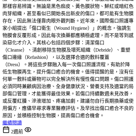
那樣容易辨識。無論是黑色痂皮、黃色膜狀物、鮮紅或暗紅色
肉芽組織，甚至看似已開始長出新皮的傷口，都可能有生物膜
存在，因此無法僅靠肉眼外觀判斷。近年來，國際傷口照護專
家小組提出「傷口衛生（Wound Hygiene）」的概念，強調生
物膜會反覆形成，因此每次換藥都應積極處理，而不是等到感
染惡化才介入。其核心包括四個步驟：清潔傷口
（Cleanse）、清創移除生物膜及壞死組織（Debride）、重塑
傷口邊緣（Refashion），以及選擇合適的敷料覆蓋
（Dress）。將這些步驟融入每一次傷口照護流程，有助於降
低生物膜再生，提升傷口癒合的機會。值得提醒的是，沒有任
何單一敷料或藥物可以完全解決所有慢性傷口問題。傷口照護
必須同時兼顧病因治療、全身健康狀況、營養支持及適當的局
部傷口管理，才能獲得最佳效果。若傷口持續數週未見改善，
或反覆紅腫、滲液增加、疼痛加劇，建議勿自行長期換藥或使
用偏方，應儘早尋求專業醫療評估。及早找出傷口癒合不良的
原因，並積極控制生物膜，提高傷口癒合機會。
繼續閱讀
2週前