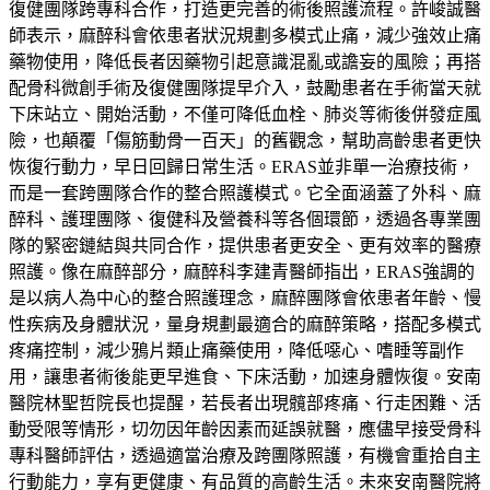
復健團隊跨專科合作，打造更完善的術後照護流程。許峻誠醫
師表示，麻醉科會依患者狀況規劃多模式止痛，減少強效止痛
藥物使用，降低長者因藥物引起意識混亂或譫妄的風險；再搭
配骨科微創手術及復健團隊提早介入，鼓勵患者在手術當天就
下床站立、開始活動，不僅可降低血栓、肺炎等術後併發症風
險，也顛覆「傷筋動骨一百天」的舊觀念，幫助高齡患者更快
恢復行動力，早日回歸日常生活。ERAS並非單一治療技術，
而是一套跨團隊合作的整合照護模式。它全面涵蓋了外科、麻
醉科、護理團隊、復健科及營養科等各個環節，透過各專業團
隊的緊密鏈結與共同合作，提供患者更安全、更有效率的醫療
照護。像在麻醉部分，麻醉科李建青醫師指出，ERAS強調的
是以病人為中心的整合照護理念，麻醉團隊會依患者年齡、慢
性疾病及身體狀況，量身規劃最適合的麻醉策略，搭配多模式
疼痛控制，減少鴉片類止痛藥使用，降低噁心、嗜睡等副作
用，讓患者術後能更早進食、下床活動，加速身體恢復。安南
醫院林聖哲院長也提醒，若長者出現髖部疼痛、行走困難、活
動受限等情形，切勿因年齡因素而延誤就醫，應儘早接受骨科
專科醫師評估，透過適當治療及跨團隊照護，有機會重拾自主
行動能力，享有更健康、有品質的高齡生活。未來安南醫院將