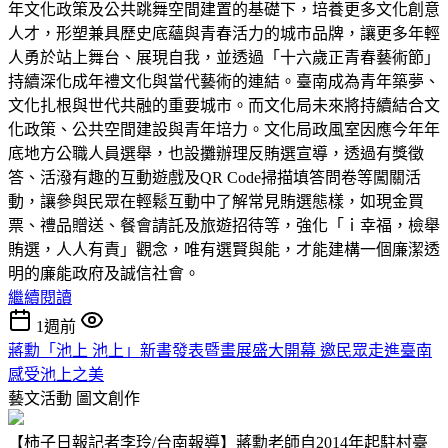
年文化政策及公共跳舞空間建置的基礎下，培養更多文化創意
人才，形塑兼具歷史底蘊與青春活力的城市品牌，讓更多年輕
人勇於站上舞台、展現自我，並透過「十六歲正青春藝術節」
持續深化成年禮文化與當代藝術的連結。臺南成為青年築夢、
文化扎根與世代共融的重要城市。而文化局未來將持續結合文
化政策、公共空間建設與青年培力。文化局政風室因應今年年
底地方公職人員選舉，也設攤辦理反賄選宣導，透過有獎徵
答、活潑有趣的互動遊戲及QR Code掃描填答問卷等闖關活
動，讓參與民眾在輕鬆互動中了解常見賄選態樣，如現金買
票、禮品贈送、餐會請託及旅遊招待等，強化「ｉ幸福，檢舉
賄選，人人有責」觀念，唯有選賢與能，才能建構一個廉潔透
明的廉能政府及誠信社會。
繼續閱讀
1週前
蔣勳「池上 池上」新書發表暨畫展盛大開幕 邀民眾走進臺南
感受池上之美
藝文活動
圖文創作
【柿子日報記者李玲/台南報導】蔣勳老師自2014年起駐村臺