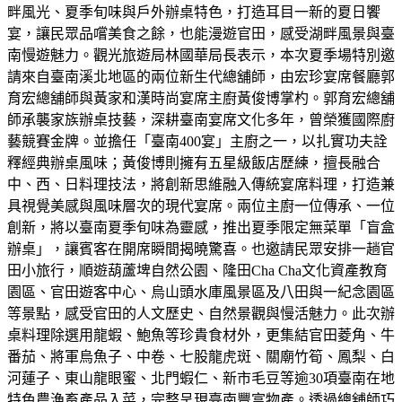
畔風光、夏季旬味與戶外辦桌特色，打造耳目一新的夏日饗
宴，讓民眾品嚐美食之餘，也能漫遊官田，感受湖畔風景與臺
南慢遊魅力。觀光旅遊局林國華局長表示，本次夏季場特別邀
請來自臺南溪北地區的兩位新生代總舖師，由宏珍宴席餐廳郭
育宏總舖師與黃家和漢時尚宴席主廚黃俊博掌杓。郭育宏總舖
師承襲家族辦桌技藝，深耕臺南宴席文化多年，曾榮獲國際廚
藝競賽金牌。並擔任「臺南400宴」主廚之一，以扎實功夫詮
釋經典辦桌風味；黃俊博則擁有五星級飯店歷練，擅長融合
中、西、日料理技法，將創新思維融入傳統宴席料理，打造兼
具視覺美感與風味層次的現代宴席。兩位主廚一位傳承、一位
創新，將以臺南夏季旬味為靈感，推出夏季限定無菜單「盲盒
辦桌」，讓賓客在開席瞬間揭曉驚喜。也邀請民眾安排一趟官
田小旅行，順遊葫蘆埤自然公園、隆田Cha Cha文化資產教育
園區、官田遊客中心、烏山頭水庫風景區及八田與一紀念園區
等景點，感受官田的人文歷史、自然景觀與慢活魅力。此次辦
桌料理除選用龍蝦、鮑魚等珍貴食材外，更集結官田菱角、牛
番茄、將軍烏魚子、中卷、七股龍虎斑、關廟竹筍、鳳梨、白
河蓮子、東山龍眼蜜、北門蝦仁、新市毛豆等逾30項臺南在地
特色農漁畜產品入菜，完整呈現臺南豐富物產。透過總舖師巧