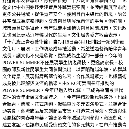
打造青年友善城市，除持續推動「十六歲正青春藝術節」，也
從文化中心開始逐步建置戶外跳舞鏡空間，並陸續擴展至市內
更多公共場域，提供青年安全、便利且自由練舞的環境，讓公
共空間成為培養興趣、交流創意與展現自信的平台。他強調，
城市願意提供舞台，青年就能用熱情與創意回應城市，文化政
策也因此更貼近年輕世代的生活。文化局專委方敏華表示，
「十六歲正青春藝術節」自7月18日至8月1日推出一系列街頭
文化月、展演、工作坊及成年禮活動，希望透過藝術陪伴青年
成長，讓文化不只是欣賞，更能成為生活的一部分。今年的
POWER SUMMER不僅展現學生精湛舞技，更邀請家長、校
園教師及新住民學生共同參與演出，以舞蹈跨越年齡、族群與
文化背景，展現街舞所蘊含的包容、合作與凝聚力，也讓藝術
成為彼此理解與交流的橋梁。由S.F.C街舞團長年推動的
POWER SUMMER，今年已邁入第12屆，已成為臺南最具代
表性的青年街頭文化品牌之一。今年除精彩街舞競演外，也融
合饒舌、儀隊、花式跳繩、獨輪車等多元表演形式，並結合街
頭美食、潮流飾品及文創商品市集，打造兼具展演、交流與生
活風格的青春嘉年華，讓更多青年透過共同參與，激盪創意、
建立友誼，也讓市民感受街頭文化的多元魅力。在市府推動青