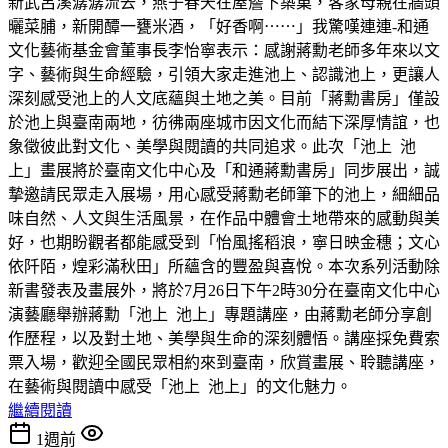
新武呂溪潺潺流去，燕子春天在屋簷下築巢，客家母親在牆頭
曬菜脯，新開醰一甕米酒，「好香啊⋯⋯」我驚嘆連連-和通
文化藝術基金會董事長李怡寧表示：感謝蔣勳老師多年來以文
字、藝術與生命經驗，引領大家走進池上、認識池上，更讓人
深刻感受池上的人文底蘊與土地之美。目前「蔣勳書房」僅設
於池上與臺南兩地，彷彿兩座城市因文化而結下深厚情誼，也
象徵彼此對文化、美學與閱讀的共同追求。此次「池上 池
上」畫展將於臺南文化中心及「和通蔣勳書房」同步展出，誠
摯邀請民眾走入展場，用心感受蔣勳老師筆下的池上，細細品
味自然、人文與生活風景，在作品中體會土地帶來的感動與美
好，也期盼觀者都能感受到「怡風搖稻浪，寧日映金穗；文心
依阡陌，煌彩滿秋田」所蘊含的豐盈與喜悅。本次系列活動除
新書發表及畫展外，將於7月26日下午2時30分在臺南文化中心
演藝廳舉辦蔣勳「池上 池上」專題講座，由蔣勳老師分享創
作歷程，以及對土地、美學與生命的深刻體悟。講座採免費索
票入場，歡迎全國民眾相約來到臺南，欣賞畫展、聆聽講座，
在藝術與閱讀中感受「池上 池上」的文化魅力。
繼續閱讀
1週前