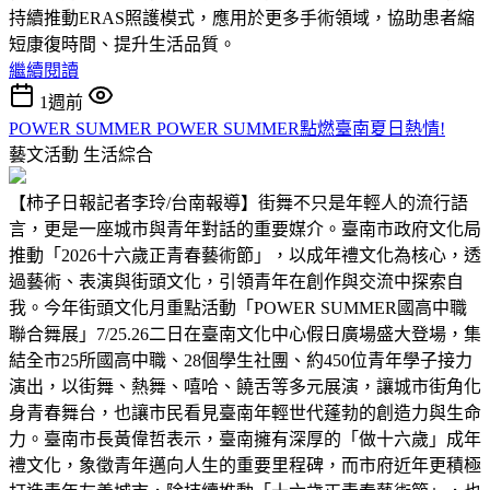
持續推動ERAS照護模式，應用於更多手術領域，協助患者縮
短康復時間、提升生活品質。
繼續閱讀
1週前
POWER SUMMER POWER SUMMER點燃臺南夏日熱情!
藝文活動
生活綜合
【柿子日報記者李玲/台南報導】街舞不只是年輕人的流行語
言，更是一座城市與青年對話的重要媒介。臺南市政府文化局
推動「2026十六歲正青春藝術節」，以成年禮文化為核心，透
過藝術、表演與街頭文化，引領青年在創作與交流中探索自
我。今年街頭文化月重點活動「POWER SUMMER國高中職
聯合舞展」7/25.26二日在臺南文化中心假日廣場盛大登場，集
結全市25所國高中職、28個學生社團、約450位青年學子接力
演出，以街舞、熱舞、嘻哈、饒舌等多元展演，讓城市街角化
身青春舞台，也讓市民看見臺南年輕世代蓬勃的創造力與生命
力。臺南市長黃偉哲表示，臺南擁有深厚的「做十六歲」成年
禮文化，象徵青年邁向人生的重要里程碑，而市府近年更積極