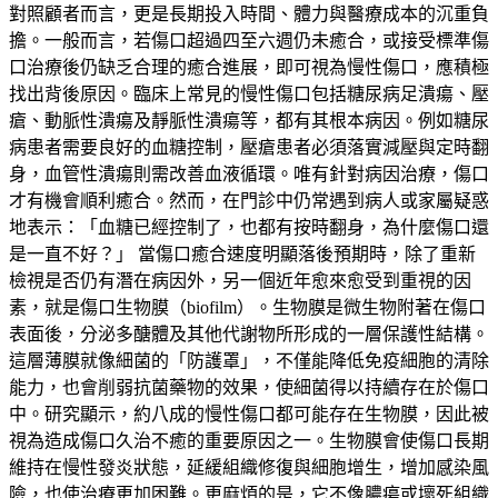
對照顧者而言，更是長期投入時間、體力與醫療成本的沉重負
擔。一般而言，若傷口超過四至六週仍未癒合，或接受標準傷
口治療後仍缺乏合理的癒合進展，即可視為慢性傷口，應積極
找出背後原因。臨床上常見的慢性傷口包括糖尿病足潰瘍、壓
瘡、動脈性潰瘍及靜脈性潰瘍等，都有其根本病因。例如糖尿
病患者需要良好的血糖控制，壓瘡患者必須落實減壓與定時翻
身，血管性潰瘍則需改善血液循環。唯有針對病因治療，傷口
才有機會順利癒合。然而，在門診中仍常遇到病人或家屬疑惑
地表示：「血糖已經控制了，也都有按時翻身，為什麼傷口還
是一直不好？」 當傷口癒合速度明顯落後預期時，除了重新
檢視是否仍有潛在病因外，另一個近年愈來愈受到重視的因
素，就是傷口生物膜（biofilm）。生物膜是微生物附著在傷口
表面後，分泌多醣體及其他代謝物所形成的一層保護性結構。
這層薄膜就像細菌的「防護罩」，不僅能降低免疫細胞的清除
能力，也會削弱抗菌藥物的效果，使細菌得以持續存在於傷口
中。研究顯示，約八成的慢性傷口都可能存在生物膜，因此被
視為造成傷口久治不癒的重要原因之一。生物膜會使傷口長期
維持在慢性發炎狀態，延緩組織修復與細胞增生，增加感染風
險，也使治療更加困難。更麻煩的是，它不像膿瘍或壞死組織