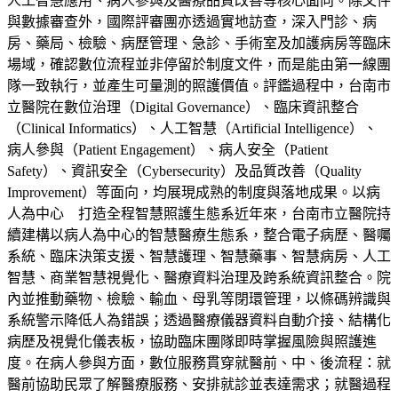
人工智慧應用、病人參與及醫療品質改善等核心面向。除文件
與數據審查外，國際評審團亦透過實地訪查，深入門診、病
房、藥局、檢驗、病歷管理、急診、手術室及加護病房等臨床
場域，確認數位流程並非停留於制度文件，而是能由第一線團
隊一致執行，並產生可量測的照護價值。評鑑過程中，台南市
立醫院在數位治理（Digital Governance）、臨床資訊整合
（Clinical Informatics）、人工智慧（Artificial Intelligence）、
病人參與（Patient Engagement）、病人安全（Patient
Safety）、資訊安全（Cybersecurity）及品質改善（Quality
Improvement）等面向，均展現成熟的制度與落地成果。以病
人為中心 打造全程智慧照護生態系近年來，台南市立醫院持
續建構以病人為中心的智慧醫療生態系，整合電子病歷、醫囑
系統、臨床決策支援、智慧護理、智慧藥事、智慧病房、人工
智慧、商業智慧視覺化、醫療資料治理及跨系統資訊整合。院
內並推動藥物、檢驗、輸血、母乳等閉環管理，以條碼辨識與
系統警示降低人為錯誤；透過醫療儀器資料自動介接、結構化
病歷及視覺化儀表板，協助臨床團隊即時掌握風險與照護進
度。在病人參與方面，數位服務貫穿就醫前、中、後流程：就
醫前協助民眾了解醫療服務、安排就診並表達需求；就醫過程