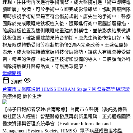
理想，往往需再次進行手術調整。成大醫院引進「術中即時電
腦斷層」設備，可於手術中立即完成影像確認，協助醫療團隊
即時檢視手術結果是否符合術前規劃。唐先生的手術中，醫療
團隊於完成眼眶底鈦板植入後，隨即進行術中電腦斷層掃描，
確認鈦板位置及雙側眼眶底重建的對稱性，並依影像結果微調
鈦板位置，確認重建結果符合預期。唐先生術後恢復良好，複
視及眼球轉動受限等症狀於術後2週內完全改善。王盛弘醫師
表示，成大醫院持續掌握科技發展趨勢，讓病人有機會接受微
創、精準的治療，藉由這些技術和設備的導入，口腔顎面外科
團隊持續提升醫療品質，守護民眾健康。
繼續閱讀
2週前
台南市立醫院通過 HIMSS EMRAM Stage 7 國際最高等級認證
醫療保健
數位生活
【柿子日報記者李玲/台南報導】台南市立醫院（委託秀傳醫
療社團法人經營）智慧醫療發展再創新里程碑，正式通過國際
醫療資訊與管理系統學會（Healthcare Information and
Management Systems Society, HIMSS）電子病歷成熟度模型