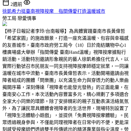
2週前
徐凱希力挺臺南視障按摩 指間傳愛打造溫暖城市
勞工局
戀愛情事
【柿子日報記者李玲/台南報導】為具體實踐臺南市長黃偉哲
「希望家園」的施政願景，打造一座充滿溫暖、包容與幸福感
的友善城市，臺南市政府勞工局今（18）日於南紡購物中心1
樓廣場盛大舉辦「指間傳愛 臺南Hand溫暖」視障按摩據點行
銷活動。活動特別邀請形象親民的藝人徐凱希擔任代言人，以
實際行動號召市民朋友一同支持視障按摩師穩定就業，一同讓
溫暖在城市中流動。臺南市長黃偉哲表示，活動開場邀請由視
障者組成的團體「問樂團」以充滿生命力與穿透力的動人樂曲
揭開序幕，深刻傳達「視障者也能發光發熱」的正面能量，在
臺南安心工作。本次活動內容豐富多元，精心規劃了多項適合
全家大小同樂的環節。除了安排精彩的親子互動表演活絡氣氛
外，為了讓民眾具體體會視障者的生活世界，現場特別設置了
「視障生活體驗小遊戲」，並提供「免費視障按摩體驗」。民
眾透過親身參與，不僅能同理視障者在日常中的不便，更能深
刻感受按摩師們透過雙手所傳遞出的精湛專業與指尖溫度。勞