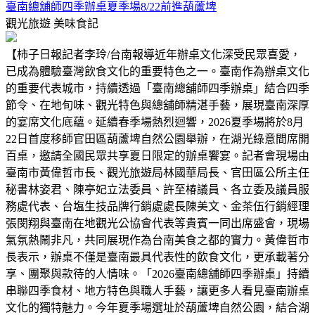
臺南總舖師四季辦桌夏季場8/22前進葫蘆埤
觀光旅遊
美味食記
【柿子日報記者李玲/台南報導近年辦桌文化深受民眾喜愛，
已成為體驗臺灣飲食文化的重要特色之一。臺南作為辦桌文化
的重要代表城市，持續透過「臺南總舖師四季辦桌」結合四季
節令、在地旬味、觀光特色與總舖師精湛手藝，展現臺南深厚
的宴席文化底蘊。延續春季場熱烈迴響，2026夏季場將於8月
22日首度移師官田區葫蘆埤自然公園舉辦，在湖光綠意間席開
百桌，邀請全國民眾共享夏日限定的辦桌饗宴。記者會現場由
臺南市黃偉哲市長、觀光旅遊局林國華局長、官田區公所主任
秘書林姿君、陳亭妃立法委員、許至椿議員、各立委及議員服
務處代表、台塩生技品牌行銷處處長陳美文、金茶伍行銷經理
張閔翔與臺南在地觀光公協會代表等貴賓一同出席盛會，現場
氣氛熱鬧非凡，共同展現作為台南美食之都的實力。黃偉哲市
長表示，辦桌不僅是臺南最具代表性的飲食文化，更承載著分
享、團聚與款待的人情味。「2026臺南總舖師四季辦桌」持續
串聯四季食材、地方特色與職人手藝，讓更多人看見臺南辦桌
文化的獨特魅力。今年夏季場選址於葫蘆埤自然公園，結合湖