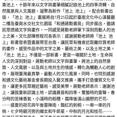
東池上，十餘年來以文字與畫筆細膩記錄池上的四季流轉、自
然風景與人文風貌，凝聚為新作「池上 池上」。配合新書出
版，「池上 池上」畫展將自7月25日起於臺南文化中心演藝廳
二樓及臺南水交社文化園區「和通蔣勳書房」同步展出，邀請
民眾透過文字與畫作，一同感受蔣勳老師筆下深刻而動人的池
上之美。文化部陳修程司長表示：感謝蔣勳老師將「池上 池
上」新書發表暨畫展帶至台南，讓民眾有機會近距離欣賞老師
的畫作，感受作品中的文字之美、藝術之美，以及土地之美。
「池上 池上」不僅是一部新書，更是一場關於土地、生命與
人文的深刻對話。蔣勳老師以文字與畫筆，將池上的自然景
致、人文風貌，以及與土地共生的情感，轉化為觸動人心的創
作，展現臺灣最真摯、最動人的文化風景。同時，也特別感謝
和通文化藝術基金會長期投入藝文推廣，攜手打造優質文化平
台，讓更多民眾親近藝術、感受美學。蔣勳老師表示：謝謝池
上，讓我重新認識土地，認識晨昏和四季。驚蟄時的雷聲，春
分時的苦楝香氣，小滿時的稻穗，霜降後滿山遍野的芒花-
⋯⋯盛夏的荷花與午後雷陣雨，豔紅的刺桐，一串一串的月
桃，七夕時銀河旁的織女和牛郎星，中秋的月光和桂花-⋯⋯