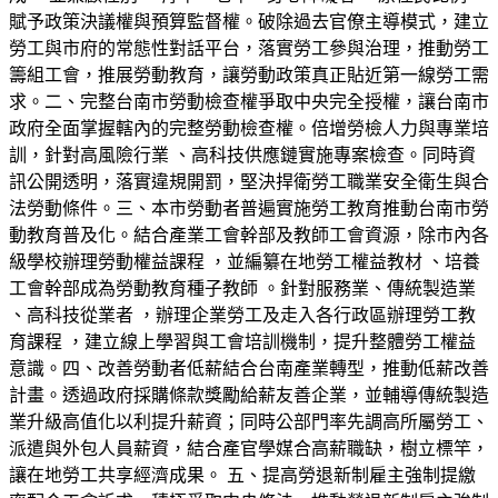
賦予政策決議權與預算監督權。破除過去官僚主導模式，建立
勞工與市府的常態性對話平台，落實勞工參與治理，推動勞工
籌組工會，推展勞動教育，讓勞動政策真正貼近第一線勞工需
求。二、完整台南市勞動檢查權爭取中央完全授權，讓台南市
政府全面掌握轄內的完整勞動檢查權。倍增勞檢人力與專業培
訓，針對高風險行業 、高科技供應鏈實施專案檢查。同時資
訊公開透明，落實違規開罰，堅決捍衛勞工職業安全衛生與合
法勞動條件。三、本市勞動者普遍實施勞工教育推動台南市勞
動教育普及化。結合產業工會幹部及教師工會資源，除市內各
級學校辦理勞動權益課程 ，並編纂在地勞工權益教材 、培養
工會幹部成為勞動教育種子教師 。針對服務業、傳統製造業
、高科技從業者 ，辦理企業勞工及走入各行政區辦理勞工教
育課程 ，建立線上學習與工會培訓機制，提升整體勞工權益
意識。四、改善勞動者低薪結合台南產業轉型，推動低薪改善
計畫。透過政府採購條款獎勵給薪友善企業，並輔導傳統製造
業升級高值化以利提升薪資；同時公部門率先調高所屬勞工、
派遣與外包人員薪資，結合產官學媒合高薪職缺，樹立標竿，
讓在地勞工共享經濟成果。 五、提高勞退新制雇主強制提繳