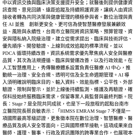
中以資訊交換與臨床決策支援提升安全；就醫後則提供健康資
訊查閱、意見回饋、遠距追蹤及持續照護資源，讓病人由資訊
接收者轉為共同決策與健康管理的積極參與者。數位治理與責
任 AI 並進 創新更安全、更可信為使智慧醫療發展兼顧效
益、風險與永續性，台南市立醫院將資訊策略、預算管理、資
安與隱私納入院級治理，建立從需求提出、臨床與技術評估、
優先順序、開發驗證、上線到成效追蹤的標準流程，並以
PDCA 循環持續改善。資訊系統需求優先聚焦病人安全與醫療
品質，其次為法規遵循、臨床與營運改善，以及行政效能。在
人工智慧應用上，秀傳醫療體系設置負責任醫療 AI 中心，推
動統一治理、安全合規、透明可信及全生命週期管理。AI 導
入須明確說明臨床目的、輸入資料、效能指標、公平性、外部
驗證、限制與警示，並於上線後持續監測、維護及再驗證，確
保科技始終服務臨床需求，保留專業人員監督與最終判斷。院
長：Stage 7 是全院共同成就，也是下一段旅程的起點台南市
立醫院院長蔡良敏表示：「HIMSS EMRAM Stage 7 不僅是一
項國際最高等級認證，更象徵本院在數位治理、智慧醫療、醫
療品質及病人安全等面向，已與國際標竿接軌。這項成果來自
醫師、護理、醫事、行政及資訊團隊的跨專業合作，也展現本