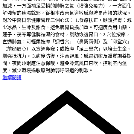
加減，一方面補足受損的肺脾之氣（增強免疫力），一方面化
解殘留的痰濕餘邪，從根本改善氣道敏感與脾胃虛損的狀況。
對於中醫日常健康管理三個心法： 1.食療扶正，顧護脾胃：減
少冰品、生冷及甜食，避免脾胃負擔加重。可適度食用山藥、
蓮子、茯苓等健脾祛濕的食材，幫助恢復胃口。2.穴位按摩，
宣通肺氣：可輕柔按摩「迎香穴」（鼻翼兩側）及「印堂穴」
（前額眉心）以宣通鼻竅；或按摩「足三里穴」以培土生金、
增強抵抗力。 3.癒後防復，注意避風：感冒初癒及體質調養期
間，夜間睡眠應注意保暖，避免冷氣風口直吹。控制室內濕
度，減少環境過敏原對脆弱呼吸道的刺激。
繼續閱讀