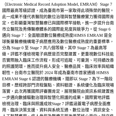
（Electronic Medical Record Adoption Model, EMRAM）Stage 7
國際最高等級認證，成為臺南市第一家取得此項殊榮的醫院。
此一成果不僅代表醫院的數位治理與智慧醫療實力獲得國際肯
定，也彰顯臺灣智慧醫療已與國際標竿接軌，進一步提升台南
市立醫院及秀傳醫療體系的國際能見度與競爭力。從 Stage 6
邁向 Stage 7：全面驗證數位醫療成熟度HIMSS EMRAM 是全
球衡量醫療機構電子病歷應用及數位醫療成熟度的重要標準，
分為 Stage 0 至 Stage 7 共八個等級，其中 Stage 7 為最高等
級。評鑑不僅檢視電子病歷是否完整建置，更重視數位科技能
否實際融入臨床工作流程，形成可追蹤、可量測、可持續改善
的照護閉環，進而提升病人安全、醫療品質、臨床效率與組織
韌性。台南市立醫院於 2024 年成為臺南市首家通過 HIMSS
EMRAM Stage 6 認證的醫療機構，隨即以 Stage 7 為下一階段
目標。歷經跨部門流程盤點、資料驗證、系統優化及臨床現場
落實，此次再獲國際評審團肯定，展現醫院由資訊系統建置進
一步邁向數據驅動治理與智慧化照護的成果。國際實地評鑑
檢視治理、臨床與照護成效Stage 7 評鑑涵蓋電子病歷全面應
用、臨床決策支援、資料與系統互通、數位治理、資訊安全、