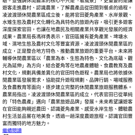
驗。並強調休閒農業的核心不只是「看風景」，更重要的是讓
遊客走進農村、認識農業，了解農產品從田間到餐桌的過程。
凌波渡頭休閒農業區成立後，能將官田菱角產業、水岸景觀、
水雉生態及農村文化轉化為具特色的旅遊內容，吸引更多遊客
深度探索官田，也讓在地農民及相關產業共享觀光發展的經濟
成果。農業局長馮祥勇表示，官田區擁有菱角產業、埤塘水
域、濕地生態及農村文化等豐富資源，凌波渡頭休閒農業區的
成立，正是整合地方特色、推動農業旅遊的重要平台。未來將
輔導休閒農業區以「農業為本、生態為特色、文化為底蘊、觀
光為延伸」為方向，結合菱角等在地農產體驗、食農教育及農
村文化，規劃具備差異化的官田特色遊程。農業局也將依據休
閒農業區發展需求，協助提升遊程規劃、品牌行銷、場域服務
及食農教育等面向，逐步建立完整的休閒農業旅遊服務體系。
農業局指出，凌波渡頭休閒農業區的成立，代表官田已從單純
的「特色農產」邁向「農業旅遊品牌」發展。未來希望讓遊客
在官田能夠親近農田、認識菱角產業、感受水岸生態、體驗農
村生活並品嘗在地美食，透過一趟深度農遊旅程，認識官田豐
富而獨特的地方魅力。
繼續閱讀