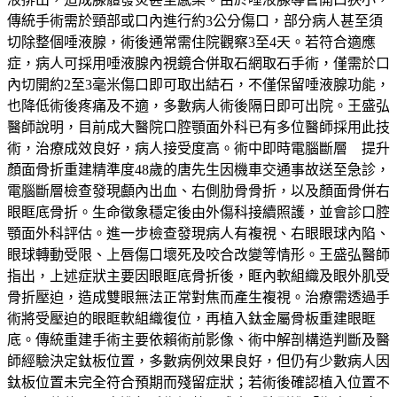
傳統手術需於頸部或口內進行約3公分傷口，部分病人甚至須
切除整個唾液腺，術後通常需住院觀察3至4天。若符合適應
症，病人可採用唾液腺內視鏡合併取石網取石手術，僅需於口
內切開約2至3毫米傷口即可取出結石，不僅保留唾液腺功能，
也降低術後疼痛及不適，多數病人術後隔日即可出院。王盛弘
醫師說明，目前成大醫院口腔顎面外科已有多位醫師採用此技
術，治療成效良好，病人接受度高。術中即時電腦斷層 提升
顏面骨折重建精準度48歲的唐先生因機車交通事故送至急診，
電腦斷層檢查發現顱內出血、右側肋骨骨折，以及顏面骨併右
眼眶底骨折。生命徵象穩定後由外傷科接續照護，並會診口腔
顎面外科評估。進一步檢查發現病人有複視、右眼眼球內陷、
眼球轉動受限、上唇傷口壞死及咬合改變等情形。王盛弘醫師
指出，上述症狀主要因眼眶底骨折後，眶內軟組織及眼外肌受
骨折壓迫，造成雙眼無法正常對焦而產生複視。治療需透過手
術將受壓迫的眼眶軟組織復位，再植入鈦金屬骨板重建眼眶
底。傳統重建手術主要依賴術前影像、術中解剖構造判斷及醫
師經驗決定鈦板位置，多數病例效果良好，但仍有少數病人因
鈦板位置未完全符合預期而殘留症狀；若術後確認植入位置不