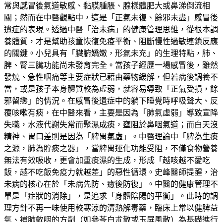
常與感冒後氣道敏感、黏膜腫脹、腺樣體肥大或鼻涕倒流相
關；然而在中醫觀點中，這是「正氣未復、餘邪未盡」感冒後
遺症的表現。透過中醫「治未病」的健康管理思維，從根本調
養體質，才是幫助孩童恢復免疫平衡、阻斷慢性過敏連鎖反應
的關鍵。小兒具有「臟腑嬌嫩，形氣未充」的生理特點，肺、
脾、腎三臟功能尚未發育完全。當孩子經歷一場感冒後，雖然
發燒、急性咽痛等主要症狀已藉由藥物緩解，但若病後調養不
當，或是孩子本身體質較為虛弱，就容易導致「正氣受損，餘
邪留戀」的情況。在感冒後遺症中的躺下睡覺時呼吸聲大、反
覆咳嗽有痰，在中醫來看，主要是因為「肺氣虛弱」導致宣降
失職，水液代謝失常而聚濕成痰，壅阻於鼻咽氣道；而白天沒
精神、胃口差則是因為「脾胃氣虛」。中醫理論中「脾為生痰
之源，肺為貯痰之器」，當脾胃運化功能受阻，不僅食物營養
無法有效吸收，更會加重痰濕的生成，形成「越咳越不愛吃
飯，越不吃飯免疫力就越差」的惡性循環。史峰醫師提醒，治
未病的核心在於「未病先防、癒後防復」。中醫的健康管理不
單是「症狀的消除」，是追求「身體陰陽的平衡」。此時的調
理方針不再一味使用較寒涼的清熱解毒藥，臨床上常以健脾益
氣、補肺斂咽的方劑（如參苓白朮散或玉屏風散）為基礎進行