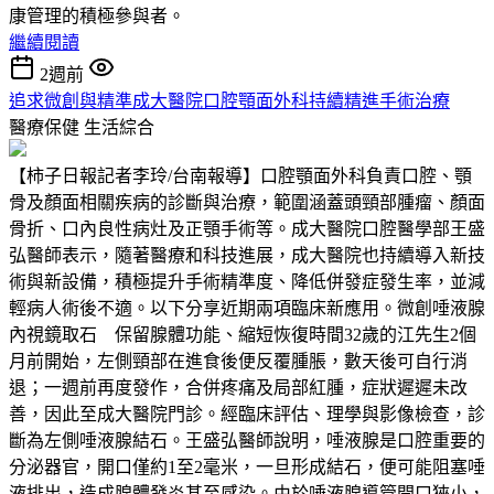
康管理的積極參與者。
繼續閱讀
2週前
追求微創與精準成大醫院口腔顎面外科持續精進手術治療
醫療保健
生活綜合
【柿子日報記者李玲/台南報導】口腔顎面外科負責口腔、顎
骨及顏面相關疾病的診斷與治療，範圍涵蓋頭頸部腫瘤、顏面
骨折、口內良性病灶及正顎手術等。成大醫院口腔醫學部王盛
弘醫師表示，隨著醫療和科技進展，成大醫院也持續導入新技
術與新設備，積極提升手術精準度、降低併發症發生率，並減
輕病人術後不適。以下分享近期兩項臨床新應用。微創唾液腺
內視鏡取石 保留腺體功能、縮短恢復時間32歲的江先生2個
月前開始，左側頸部在進食後便反覆腫脹，數天後可自行消
退；一週前再度發作，合併疼痛及局部紅腫，症狀遲遲未改
善，因此至成大醫院門診。經臨床評估、理學與影像檢查，診
斷為左側唾液腺結石。王盛弘醫師說明，唾液腺是口腔重要的
分泌器官，開口僅約1至2毫米，一旦形成結石，便可能阻塞唾
液排出，造成腺體發炎甚至感染。由於唾液腺導管開口狹小，