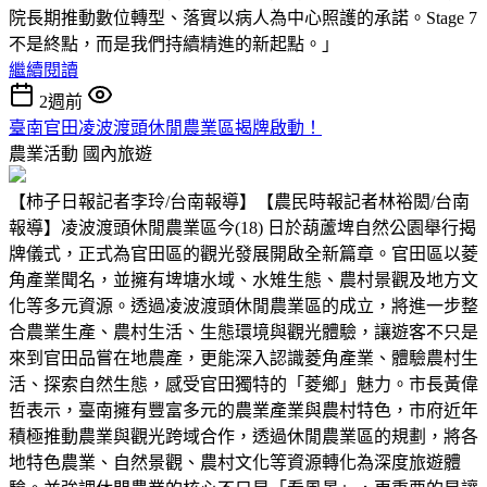
院長期推動數位轉型、落實以病人為中心照護的承諾。Stage 7
不是終點，而是我們持續精進的新起點。」
繼續閱讀
2週前
臺南官田凌波渡頭休閒農業區揭牌啟動！
農業活動
國內旅遊
【柿子日報記者李玲/台南報導】【農民時報記者林裕閎/台南
報導】凌波渡頭休閒農業區今(18) 日於葫蘆埤自然公園舉行揭
牌儀式，正式為官田區的觀光發展開啟全新篇章。官田區以菱
角產業聞名，並擁有埤塘水域、水雉生態、農村景觀及地方文
化等多元資源。透過凌波渡頭休閒農業區的成立，將進一步整
合農業生產、農村生活、生態環境與觀光體驗，讓遊客不只是
來到官田品嘗在地農產，更能深入認識菱角產業、體驗農村生
活、探索自然生態，感受官田獨特的「菱鄉」魅力。市長黃偉
哲表示，臺南擁有豐富多元的農業產業與農村特色，市府近年
積極推動農業與觀光跨域合作，透過休閒農業區的規劃，將各
地特色農業、自然景觀、農村文化等資源轉化為深度旅遊體