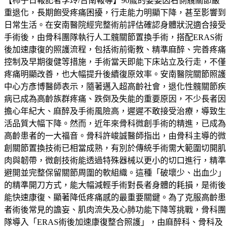
【柿子日報記者李玲/台南報導】90歲的婆婆因右側髖關節嚴
重退化，長期飽受疼痛困擾，行走能力明顯下降，甚至影響到
日常生活。在安南醫院經完整術前評估確認身體狀況適合接受
手術後，由骨科團隊執行人工髖關節置換手術，搭配ERAS術
後加速康復的照護流程，包括術前衛教、精準麻醉、完善疼痛
控制及早期復健等措施，手術當天即能下床站立及行走，不僅
疼痛明顯改善，也大幅提升後續復原效率。安南醫院關節照護
中心方彥博醫師表示，隨著邁入超高齡社會，退化性髖關節疾
病已成為高齡族群疼痛、跌倒及失能的重要原因，不少長者因
擔心年紀大、麻醉及手術風險高，遲遲不敢接受治療，導致生
活品質大幅下降。然而，近年來骨科微創手術的精進，已成為
高齡患者的一大福音。骨科許峻誠醫師指出，由骨科主導的微
創關節置換技術已相當成熟，有別於傳統手術需大範圍切開肌
肉與韌帶，微創技術能透過特殊器械以更小的切口進行，精準
避開並完整保留關節周圍的軟組織。這種「破壞少、出血少」
的精準開刀方式，能大幅減輕手術對長者身體的耗損，是術後
能快速康復、顯著降低疼痛感的最重要關鍵。為了克服高齡患
者術後常見的譫妄、肌肉流失及心肺功能下降等挑戰，骨科團
隊導入「ERAS術後加速康復整合照護」，由麻醉科、骨科及