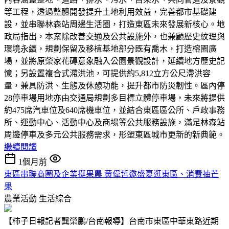
等工程，透過整體開發提升土地利用效益，完善都市基礎建
設，並串聯林森站周邊生活圈，打造東區未來發展新核心。地
政局指出，本案除改善交通及公共設施外，也兼顧歷史紋理與
環境永續，規劃保留及移植基地部分既有喬木，打造榕園廣
場，並將原榮家花磚意象融入公園景觀設計，延續地方歷史記
憶；另設置複合式滯洪池，可提供約5,812立方公尺滯洪容
量，兼具防洪、生態及休憩功能，提升都市防災韌性。區內停
28停車場用地亦由交通局規劃多目標立體停車場，未來將提供
約475席汽車位及640席機車位，並結合東區區公所、戶政事務
所、運動中心、活動中心及商場等公共服務設施，滿足林森站
周邊停車及多元公共服務需求，形塑東區城市更新的新典範。
繼續閱讀
1個月前
東區串聯商圈及企業挺果農 黃偉哲邀盛夏逛東區、消費抽芒
果
農業活動
生活綜合
【柿子日報記者龔榮鵬/台南報導】台南市東區中華東路近期