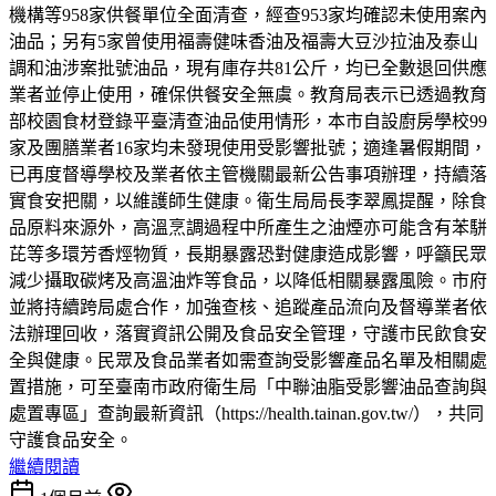
機構等958家供餐單位全面清查，經查953家均確認未使用案內
油品；另有5家曾使用福壽健味香油及福壽大豆沙拉油及泰山
調和油涉案批號油品，現有庫存共81公斤，均已全數退回供應
業者並停止使用，確保供餐安全無虞。教育局表示已透過教育
部校園食材登錄平臺清查油品使用情形，本市自設廚房學校99
家及團膳業者16家均未發現使用受影響批號；適逢暑假期間，
已再度督導學校及業者依主管機關最新公告事項辦理，持續落
實食安把關，以維護師生健康。衛生局局長李翠鳳提醒，除食
品原料來源外，高溫烹調過程中所產生之油煙亦可能含有苯駢
芘等多環芳香烴物質，長期暴露恐對健康造成影響，呼籲民眾
減少攝取碳烤及高溫油炸等食品，以降低相關暴露風險。市府
並將持續跨局處合作，加強查核、追蹤產品流向及督導業者依
法辦理回收，落實資訊公開及食品安全管理，守護市民飲食安
全與健康。民眾及食品業者如需查詢受影響產品名單及相關處
置措施，可至臺南市政府衛生局「中聯油脂受影響油品查詢與
處置專區」查詢最新資訊（https://health.tainan.gov.tw/），共同
守護食品安全。
繼續閱讀