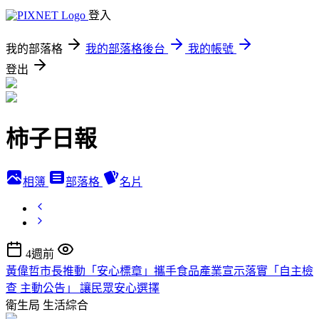
登入
我的部落格
我的部落格後台
我的帳號
登出
柿子日報
相簿
部落格
名片
4週前
黃偉哲市長推動「安心標章」攜手食品產業宣示落實「自主檢
查 主動公告」 讓民眾安心選擇
衛生局
生活綜合