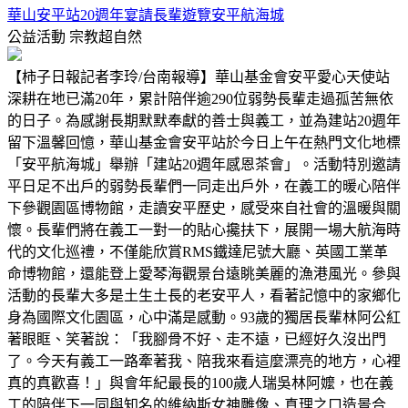
華山安平站20週年宴請長輩遊覽安平航海城
公益活動
宗教超自然
【柿子日報記者李玲/台南報導】華山基金會安平愛心天使站
深耕在地已滿20年，累計陪伴逾290位弱勢長輩走過孤苦無依
的日子。為感謝長期默默奉獻的善士與義工，並為建站20週年
留下溫馨回憶，華山基金會安平站於今日上午在熱門文化地標
「安平航海城」舉辦「建站20週年感恩茶會」。活動特別邀請
平日足不出戶的弱勢長輩們一同走出戶外，在義工的暖心陪伴
下參觀園區博物館，走讀安平歷史，感受來自社會的溫暖與關
懷。長輩們將在義工一對一的貼心攙扶下，展開一場大航海時
代的文化巡禮，不僅能欣賞RMS鐵達尼號大廳、英國工業革
命博物館，還能登上愛琴海觀景台遠眺美麗的漁港風光。參與
活動的長輩大多是土生土長的老安平人，看著記憶中的家鄉化
身為國際文化園區，心中滿是感動。93歲的獨居長輩林阿公紅
著眼眶、笑著說：「我腳骨不好、走不遠，已經好久沒出門
了。今天有義工一路牽著我、陪我來看這麼漂亮的地方，心裡
真的真歡喜！」與會年紀最長的100歲人瑞吳林阿嬤，也在義
工的陪伴下一同與知名的維納斯女神雕像、真理之口造景合