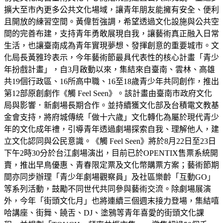
擴大至市內更多公共文化場域，讓青年朋友能擁有安全、便利
且開放的練習空間。黃偉哲強調，希望透過文化設施與公共空
間的完善布建，支持青年勇敢展現自我，讓藝術真正融入日常
生活，也讓臺南成為青年實現夢想、發揮創意的重要城市。文
化局長黃雅玲表示，今年藝術節最具代表性的核心計畫「青少
年扮戲計畫」，自3月啟動以來，集結來自臺南、雲林、高雄
共19個行政區、16所高中職、16至18歲青少年共同創作，推出
第12部原創劇作《觸 Feel Seen》。該計畫由臺南市政府文化
局與影響．新劇場長期合作。並持續獲文化部及台積電文教基
金會支持，將府城傳統「做十六歲」文化轉化為屬於現代青少
年的文化成年禮，引導青年透過劇場探索自我、理解他人，建
立文化認同與公民意識。《觸 Feel Seen》將於8月22日至23日
下午2時30分於台江劇場演出，目前已於OPENTIX售票系統開
賣，推出早鳥優惠、青春限定票及文化幣購票方案；藝術節期
間亦同步辦理「青少年劇場觀察員」及社區樂齡「互動GO」
等系列活動，鼓勵不同世代共同參與藝術交流。除劇場展演
外，今年「街頭文化月」也將連續三個週末接力登場，集結嘻
哈講座、街舞、饒舌、DJ、塗鴉等青年喜愛的街頭文化課