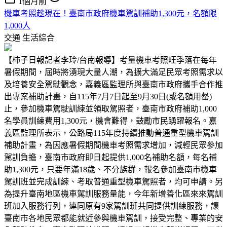
1個月前
機車考照趁現在！臺南市政府機車駕訓補助1,300元，名額限
1,000人
交通
生活綜合
【柿子日報記者李玲/台南報導】考量機車考照旺季落在每年
暑假期間，屆時將湧現大量人潮，為擴大滿足民眾考照需求以
及培養安全駕駛觀念，嘉義區監理所與臺南市政府攜手合作推
出專案補助計畫，自115年7月7日起至9月30日(或名額用罄)
止，參加機車駕駛訓練並領取駕照者，臺南市政府補助1,000
名學員訓練費用1,300元，機會難得，鼓勵市民踴躍報名。嘉
義區監理所表示，公路局115年度持續推動普通重型機車駕訓
補助計畫，為因應暑假期間機車考照需求增加，減輕民眾參加
駕訓負擔，臺南市政府即日起提供1,000名補助名額，每名補
助1,300元，只要年滿18歲、不分族群，報名參加臺南市機車
駕訓班並完成訓練、考取普通重型機車駕照者，均可申請。另
為提升臺南地區機車駕訓服務量能，今年新增善化區來來駕訓
班加入服務行列，連同原有9家駕訓班共同提供訓練服務，讓
臺南市各地民眾都能就近參與機車駕訓，接受完整、專業的安