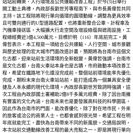
站站前轉乘、人行環境及公共運輸改善工程」於今(3)日舉行
開工動土典禮，內政部長劉世芳專程南下，與市長黃偉哲共同
主持。該工程除將現行單向循環的圓環動線，調整為更具效率
且可雙向通行的U型道路配置，也將重新整合公車、計程車及
汽機車接送區，大幅擴大行走空間及增設綠蔭與遮雨設施，工
程總經費近3億4,500萬元，目標於明（116）年底前完工。黃
偉哲表示，本工程是一項結合公共運輸、人行空間、城市景觀
與歷史紋理的宏大城市門面改造計畫，預期將為台南市這個文
化古都，迎來站前生活環境的全新蛻變。黃偉哲強調，台南市
是文化古都，台南火車站本身也是古蹟，市府啟動本項改善工
程，希望在鐵路地下化還沒完成前，整個站前環境能率先優化
完成，期盼未來台南火車站站前，能打造成為一個兼具安全便
捷及人本永續的現代化環境。內政部長劉世芳致詞時強調，這
次工程由內政部國土署補助2億8千多萬元經費，除了因台南擁
有豐富的文化內涵，台南未來也是要發展高科技的科學園區，
因此作為台南市的門面，能改善優化，除了對在地市民，外來
的旅客或洽公的商業人士，也都會感到很光榮，希望工程在明
年底就能完工，盡快為台南帶來不同的新風貌。交通局說明，
本次站前交通動線改善工程的最大亮點之一，即是將現行單向