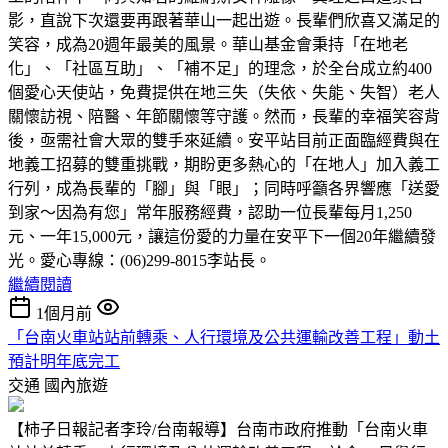
影，直說下次還要再跟著華山一起出遊。長輩們欣喜又滿足的
笑容，成為20週年最美的風景。華山基金會秉持「在地老
化」、「社區互助」、「補不足」的理念，於全台成立約400
個愛心天使站，免費提供在地三失（失依、失能、失智）老人
關懷訪視、陪醫、年節關懷等守護。然而，長輩的幸福笑容背
後，亟需社會大眾的雙手來延續。安平站目前正面臨經費與在
地義工招募的雙重挑戰，期盼更多熱心的「在地人」加入義工
行列，成為長輩的「腳」與「眼」；同時呼籲各界響應「送愛
到家～因為有您」常年服務經費，認助一位長輩每月1,250
元、一年15,000元，讓這份愛的力量在安平下一個20年繼續發
光。愛心專線：(06)299-8015李站長。
繼續閱讀
1個月前
「台南火車站站前轉乘、人行環境及公共運輸改善工程」動土
預計明年底完工
交通
國內旅遊
【柿子日報記者李玲/台南報導】台南市政府推動「台南火車