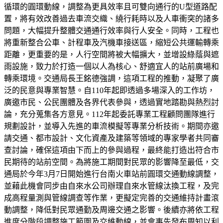
循環的圓環動線，調整為更具效率且可雙向通行的U型道路配
置，將有效改善過去車流交織、繞行耗時以及人車衝突的諸多
問題，大幅提升整體交通通行效率與行人安全。同時，工程也
將重新整合公車、計程車及汽機車接送區，縮短公共運輸轉乘
距離，更重要的是，人行空間將被大幅擴大，並增設綠蔭與遮
雨設施，致力於打造一個以人為核心、舒適宜人的站前廣場和
轉乘環境。交通局長王銘德強調，這項工程的推動，凝聚了廣
泛的民意與專業智慧。自110年起即透過多場深入的工作坊，
廣邀市民、公民團體及各界代表參與，透過實地踏勘與熱烈討
論，充分蒐集各方意見。112年起委託專業工程顧問團隊進行
規劃設計，並導入先進的車流模擬等專業分析技術。期間亦邀
請交通、都市設計、文化資產及建築等領域的專家學者共同審
查討論，確保這項由下而上的參與過程，最終能打造出符合市
民期待的站前空間。為將施工期間對民眾的影響降至最低，交
通局於今年3月7日開始進行台南火車站前圓環交通動線調整，
並藉此機會同步由自來水公司辦理自來水管線汰換工程，及完
成高程量測與管線調查等作業，更擬定完善的交通維持計畫滾
動調整，降低對民眾通勤及周邊交通之影響。後續亦將依工程
進度分階段調整施工範圍及交維動線，並會事先發布周知以利