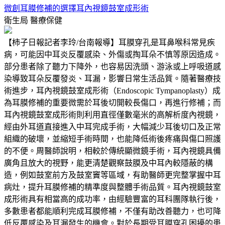
微創耳膜修補的選擇耳內視鏡鼓室成形術
衛生局
醫療保健
【柿子日報記者李玲/台南報導】耳膜穿孔是耳鼻喉科常見疾
病，可能因中耳炎反覆感染、外傷或掏耳朵不慎等原因造成。
部分患者除了聽力下降外，也容易因洗頭、游泳或上呼吸道感
染導致耳朵反覆發炎、耳漏，影響日常生活品質。隨著醫療技
術進步，耳內視鏡鼓室成形術（Endoscopic Tympanoplasty）成
為耳膜修補的重要微需於耳後切開較長傷口，再進行修補；而
耳內視鏡鼓室成形術則利用直徑僅數毫米的高解析度內視鏡，
經由外耳道直接進入中耳完成手術，大幅減少耳後切口及正常
組織的破壞，並縮短手術時間，也能降低術後疼痛與傷口照護
的不便。周醫師說明，相較於傳統顯微鏡手術，耳內視鏡具備
廣角且放大的視野，能更清楚觀察鼓膜及中耳內較隱蔽的構
造，例如鼓室前方及鼓室竇等區域，有助醫師更完整掌握中耳
病灶，提升耳膜修補的精準度與整體手術品質。耳內視鏡鼓室
成形術具有相當高的成功率，由經驗豐富的耳科團隊執行後，
多數患者都能順利完成耳膜修補，不僅有助改善聽力，也可降
低反覆感染及耳漏發生的機會。對於長期受耳膜穿孔困擾的患