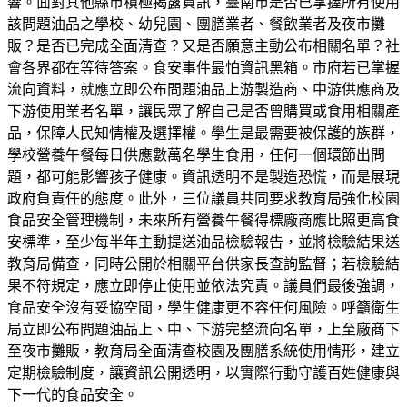
響。面對其他縣市積極揭露資訊，臺南市是否已掌握所有使用
該問題油品之學校、幼兒園、團膳業者、餐飲業者及夜市攤
販？是否已完成全面清查？又是否願意主動公布相關名單？社
會各界都在等待答案。食安事件最怕資訊黑箱。市府若已掌握
流向資料，就應立即公布問題油品上游製造商、中游供應商及
下游使用業者名單，讓民眾了解自己是否曾購買或食用相關產
品，保障人民知情權及選擇權。學生是最需要被保護的族群，
學校營養午餐每日供應數萬名學生食用，任何一個環節出問
題，都可能影響孩子健康。資訊透明不是製造恐慌，而是展現
政府負責任的態度。此外，三位議員共同要求教育局強化校園
食品安全管理機制，未來所有營養午餐得標廠商應比照更高食
安標準，至少每半年主動提送油品檢驗報告，並將檢驗結果送
教育局備查，同時公開於相關平台供家長查詢監督；若檢驗結
果不符規定，應立即停止使用並依法究責。議員們最後強調，
食品安全沒有妥協空間，學生健康更不容任何風險。呼籲衛生
局立即公布問題油品上、中、下游完整流向名單，上至廠商下
至夜市攤販，教育局全面清查校園及團膳系統使用情形，建立
定期檢驗制度，讓資訊公開透明，以實際行動守護百姓健康與
下一代的食品安全。