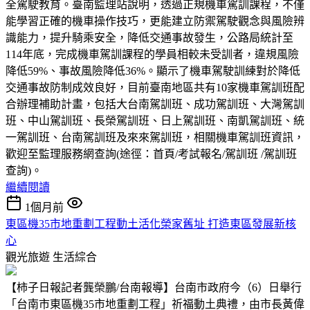
全駕駛教育。臺南監理站說明，透過正規機車駕訓課程，不僅
能學習正確的機車操作技巧，更能建立防禦駕駛觀念與風險辨
識能力，提升騎乘安全，降低交通事故發生，公路局統計至
114年底，完成機車駕訓課程的學員相較未受訓者，違規風險
降低59%、事故風險降低36%。顯示了機車駕駛訓練對於降低
交通事故防制成效良好，目前臺南地區共有10家機車駕訓班配
合辦理補助計畫，包括大台南駕訓班、成功駕訓班、大灣駕訓
班、中山駕訓班、長榮駕訓班、日上駕訓班、南凱駕訓班、統
一駕訓班、台南駕訓班及來來駕訓班，相關機車駕訓班資訊，
歡迎至監理服務網查詢(途徑：首頁/考試報名/駕訓班 /駕訓班
查詢)。
繼續閱讀
1個月前
東區機35市地重劃工程動土活化榮家舊址 打造東區發展新核
心
觀光旅遊
生活綜合
【柿子日報記者龔榮鵬/台南報導】台南市政府今（6）日舉行
「台南市東區機35市地重劃工程」祈福動土典禮，由市長黃偉