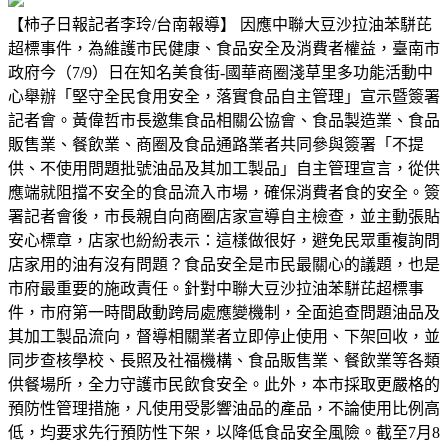
【柿子日報記者李玲/台南報導】 因應中聯大豆沙拉油苯駢芘
超標事件，為維護市民健康、食品安全及消費者權益，臺南市
政府今（7/9）日在知名美食街-國華商圈淺草里多功能活動中
心舉辦「堅守全民食用安全，落實食品自主管理」宣示暨簽署
記者會。黃偉哲市長邀集食品相關公協會、食品製造業、食品
販售業、餐飲業、商圈及食品通路業者共同參與簽署「不提
供、不使用問題批號油品及其加工製品」自主管理宣言，從供
應端就阻擋不安全的食品流入市場，確保消費者食的安全。簽
署記者會後，市長親自向商圈店家宣導自主檢查，並主動張貼
安心標章，店家也紛紛表示：這樣做很好，避免民眾重複詢問
店家用的油有沒有問題？食品安全是市民最關心的議題，也是
市府最重要的施政責任。針對中聯大豆沙拉油苯駢芘超標事
件，市府第一時間啟動跨局處應變機制，全面追查問題油品及
其加工製品流向，督導相關業者立即停止使用、下架回收，並
同步查核學校、長照及社福機構、食品販售業、餐飲業等各類
供餐場所，全力守護市民飲食安全。此外，本市採取更嚴格的
預防性管理措施，凡使用受影響油品的產品，不論使用比例高
低，均要求先行預防性下架，以降低食品安全風險。截至7月8