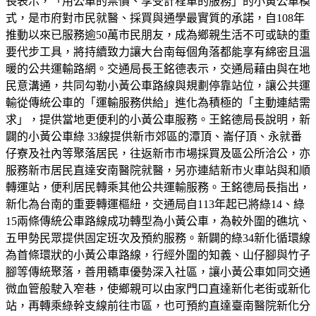
長表示，「用公車的票價、享受計程車的服務」的小黃公車模
式，是市府對市民就醫、採買與通學最實質的承諾，自108年
推動以來已服務逾50萬市民朋友，成為鄉親生活不可或缺的重
要代步工具，將持續致力讓大台南每個角落都能享有綿密且溫
暖的公共運輸路網。交通局長王銘德表示，交通局藉由與在地
民意溝通，共同勾勒小黃公車路線與規劃停靠站位，讓公共運
輸從傳統公車的「運輸服務供給」進化為積極的「主動連結需
求」，提供當地更便利的小黃公車服務。王銘德局長說明，新
闢的小黃公車綠 33線提供新市郊區的潭頂、崙仔頂、永就番
仔寮及社內等聚落居民，往返新市市場採買及區公所洽公，亦
服務新市居民直達安南醫院就醫，另亦連結新市火車站與和順
轉運站，便利居民轉乘其他公共運輸服務。王銘德局長指出，
新化為台南的重要轉運樞紐，交通局自113年起已將綠14、綠
15兩條傳統公車路線成功轉型為小黃公車，為較外圍的礁坑、
五甲勢民眾提供固定班次及預約服務。新闢的綠34新化循環線
為首條環狀的小黃公車路線，行經外圍的知義、山仔腳與竹子
腳等傳統聚落，善用轎車優勢深入社區，讓小黃公車如同交通
微血管般駛入窄巷，使鄉親可以由家門口直達新化老街或新化
站，再轉乘綠幹支線前往市區，也可預約直達臺南醫院新化分