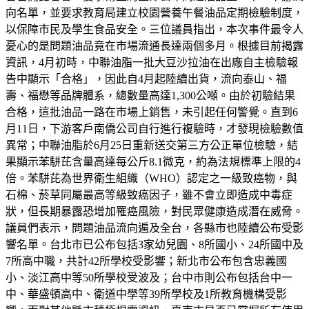
向名單，並要求教育局建立校園營養午餐油品定期檢驗制度，
以保障市民及學生食品安全。三位議員指出，本次事件最令人
憂心的是問題油品竟在市場流通長達兩個多月。根據目前揭露
資訊，4月初時，中聯油脂一批大豆沙拉油在出廠自主檢驗報
告中顯示「合格」，因此自4月起陸續出貨，流向泰山、福
壽、福懋等品牌體系，總數量高達1,300公噸。由於初驗結果
合格，這批油品一路在市場上銷售，未引起任何警覺。直到6
月11日，下游客戶南僑公司自行進行複驗時，才發現檢驗數值
異常；中聯油脂於6月25日重新送交第三方公正單位檢驗，結
果顯示苯駢芘含量高達每公斤8.1微克，約為法規標準上限的4
倍。苯駢芘為世界衛生組織（WHO）認定之一級致癌物，與
石棉、菸草同屬最高等級致癌因子，雖不會立即造成中毒症
狀，但長期暴露恐增加罹癌風險，對民眾健康造成潛在威脅。
議員們表示，問題油品流向遍及全台，各縣市也陸續公布受影
響名單。台北市已公布包括3家幼兒園、8所國小、24所國中及
7所高中職，共計42所學校受影響；新北市公布包含忠義國
小、淡江高中等50所學校受波及；台中市則公布包括台中一
中、華盛頓高中、衛道中學等39所學校及1所教育機構受影