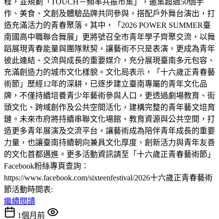
程，並規劃「TOUCH－頻率共振市集」，邀集超過50個手
作、美食、文創及體驗品牌共同參與，搭配戶外舞台演出，打
造充滿活力的青春聚落。其中，「2026 POWER SUMMER臺
南國高中職聯合舞展」更將號召全市青年學子齊聚交流，以舞
蹈展現青春能量與團隊默契，讓藝術不只是表演，更成為青年
彼此連結、交流與成長的重要媒介，充分展現臺南多元包容、
充滿創造力的城市文化樣貌。文化局表示，「十六歲正青春藝
術節」歷經12年的深耕，已逐步建立臺南專屬的青年文化品
牌，不僅持續培養青少年藝術參與人口，更透過劇場教育、街
頭文化、跨域創作及公共空間活化，建構完整的青年藝文培育
鏈。未來市府將持續串聯文化場館、教育資源與公共空間，打
造更多青年展演及交流平台，讓藝術成為陪伴青年成長的重要
力量，也讓臺南持續朝向兼具文化厚度、創新活力與青年友善
的文化首都邁進。更多活動資訊請至「十六歲正青春藝術節」
Facebook粉絲專頁查詢：
https://www.facebook.com/sixteenfestival/2026十六歲正青春藝術
節活動時間表:
繼續閱讀
1個月前