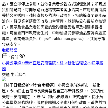
品，應立即停止食用，並依各業者公告方式辦理退貨；如有退
貨相關疑問，可向原購買通路或業者客服洽詢。市府也將持續
秉持公開透明、積極查核及依法行政原則，持續追查問題產品
流向，督促業者落實回收及自主管理，並即時公布最新查核資
訊，民眾及食品業者如需查詢受影響產品名單及相關處置措
施，可至臺南市政府衛生局「中聯油脂受影響油品查詢與處置
專區」查詢最新資訊（https://health.tainan.gov.tw/），共同守護
食品安全。
繼續閱讀
4週前
小黃公車綠33新市直達安南醫院、綠34新化循環線7/9通車服
務
交通
生活綜合
【柿子日報記者李玲/台南報導】 小黃公車前進新市、新化
區，今(9)日由台南市長黃偉哲親自宣布新路線綠 33（潭頂代
天府－安南醫院）、綠 34（新化循環線）正式通車，使小黃
公車增為46條路線，服務範疇遍及全市31個行政區。黃偉哲市