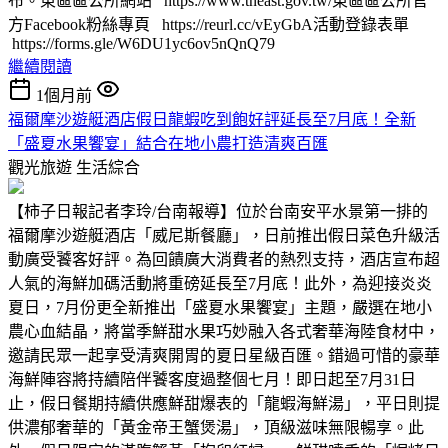
布。東區區公所網站 https://www.tneast.gov.tw/東區區公所官
方Facebook粉絲專頁 https://reurl.cc/vEyGbA活動登錄表單
https://forms.gle/W6DU1yc6ov5nQnQ79
繼續閱讀
1個月前
福爾摩沙遊艇酒店假日龍蝦吃到飽好評延長至7月底！全新
「盛夏水果饗宴」結合在地小農打造清爽百匯
觀光旅遊
生活綜合
【柿子日報記者李玲/台南報導】位於台南安平水景第一排的
福爾摩沙遊艇酒店「威尼斯餐廳」，日前推出假日菜色升級活
動廣受饕客好評。為回饋廣大消費者的熱烈支持，酒店宣布超
人氣的海鮮加碼活動將重磅延長至7月底！此外，為迎接炎炎
夏日，7月份更全新推出「盛夏水果饗宴」主題，嚴選在地小
農心血結晶，將當季鮮甜水果巧妙融入各式奢華海陸食材中，
邀請民眾一起享受清爽開胃的夏日星級百匯。錯過可惜的豪華
海鮮陣容將持續陪伴饕客度過整個七月！即日起至7月31日
止，假日餐期持續供應鮮甜爆表的「龍蝦海鮮湯」，平日則提
供濃郁奢華的「黃金帝王蟹煲湯」，頂級滋味無限暢享。此