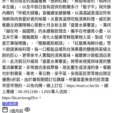
外，假日限定的滿腹蟹黃「抱卵紅蟳」、鮮甜噴香的「焗烤日
本生蠔」，以及平假日皆有提供的軟嫩多汁「骰子牛」與外酥
內嫩的「炸蝦天婦羅」皆繼續坐鎮餐檯，以滿滿誠意滿足所有
海鮮與肉食愛好者的味蕾。炎夏高溫想吃點清爽料理，威尼斯
餐廳主廚團隊精心策劃七月全新主題「盛夏水果饗宴」，秉持
「越在地、越國際」的永續餐飲理念，攜手在地優質小農，以
玉井芒果、關廟鳳梨、南化火龍果等鮮甜果物入菜，製成「印
度芒果咖哩雞」、「關廟鳳梨蝦球」、「紅龍果海鮮炒飯」等
十餘道美味料理，每一口都能品嚐到台灣果農的驕傲與星級主
廚的匠心，更帶來令人驚豔的清爽風味。福爾摩沙遊艇酒店表
示，此次假日升級與「盛夏水果饗宴」將帶來視覺與味覺的雙
重消暑饗宴，非常適合家庭聚餐、朋友慶生或浪漫約會。餐廳
也針對壽星、敬老、軍公教、安平區、安南區民眾等做出限定
優惠6折起，由於暑假期間訂位踴躍，呼籲喜愛美食的民眾盡
早提早預約，以免向隅。線上訂位：https://reurl.cc/lar1kl ，線
上專線：06-3912188，LINE專人洽詢：
https://lin.ee/uwqpDvc。
繼續閱讀
1個月前