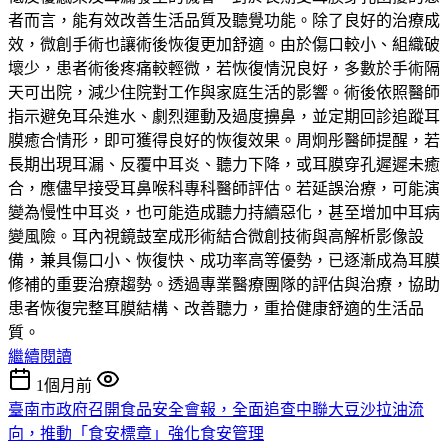
者而言，能有效改善生活品質及聽覺功能。除了良好的治療成
效，微創手術也讓術後恢復更加舒適。由於傷口較小、組織破
壞少，患者術後疼痛較輕微，若恢復情況良好，多數於手術隔
天可出院，減少住院對工作與家庭生活的影響。術後依照醫師
指示避免耳朵進水、劇烈運動及過度擤鼻，並定期回診追蹤耳
膜癒合情形，即可獲得良好的恢復效果。周炯彤醫師提醒，若
長期出現耳漏、反覆中耳炎、聽力下降，或耳膜穿孔遲遲未癒
合，應儘早接受耳鼻喉科專科醫師評估。若延誤治療，可能演
變為慢性中耳炎，也可能造成聽力持續惡化，甚至增加中耳病
變風險。耳內視鏡鼓室成形術結合微創技術與高解析影像設
備，兼具傷口小、恢復快、成功率高等優勢，已逐漸成為耳膜
修補的重要治療趨勢。透過專業醫療團隊的評估與治療，協助
患者恢復完整耳膜結構、改善聽力，重拾健康舒適的生活品
質。
繼續閱讀
1個月前
臺南市政府召開食品安全會報，全面追查中聯大豆沙拉油流
向，推動「食安標章」強化食安管理