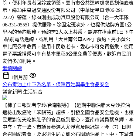
院，便利年長者回診或領藥。臺南市公共運輸處處長劉佳峰表
示，綠33由皇冠交通股份有限公司（中華衛星車隊06-291-
2222）營運，綠34則由成功汽車股份有限公司（台一大車隊
06-331-9555）提供服務。除固定班次外，也提供站牌方圓1公
里內的預約服務，預約需2人以上共乘，最遲在搭車前1日下午
5點前電話進線，或利用「大台南公車APP」預約。另小黃公
車比照公車收費，使用市民敬老卡、愛心卡可免費搭乘，使用
電子票證搭乘可享有基本里程8公里免費等優惠，歡迎市民朋
友們多加利用。
繼續閱讀
1個月前
公布毒油上中下游名單、保障百姓與學生食品安全
議會新聞
生活綜合
【柿子日報記者李玲/台南報導】【近期中聯油脂大豆沙拉油
遭檢出致癌物「苯駢芘」超標，引發全國食品安全危機，也讓
民眾對每天吃進肚子的食品感到憂心。臺南市議員蔡育輝、李
中岑、方一峰、市議員參選人尤淨寬及陳冠諭，今（7）日聯
合召開記者會，要求衛生局立即公布問題油品上、中、下游流