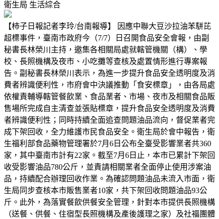
衛生局
生活綜合
【柿子日報記者李玲/台南報導】 因應中聯大豆沙拉油苯駢芘
超標事件，臺南市政府今（7/7）日召開食品安全會報，由副
秘書長林榮川主持，邀集各相關局處就轄管機關（構）、學
校、長照機構及夜市、小吃攤等查核及處置情形進行專案報
告。副秘書長林榮川表示，為進一步提升食品安全透明度及消
費者辨識便利性，市府會中決議推動「食安標章」，由各局處
依權責輔導轄管餐飲業、食品業者、市場、夜市及相關食品販
售場所完成自主清查並張貼標章，提升食品安全透明度及消費
者辨識便利性；同時持續全面追查問題油品流向，督促業者完
成下架回收，全力維護市民食品安全。衛生局於會中報告，衛
生福利部食品藥物管理署於7月6日公布全臺受影響業者共360
家，其中臺南市計有22家。截至7月6日止，本市已累計下架回
收受影響油品780公斤，並責請相關業者全面停止使用涉案油
品，持續配合辦理回收作業。為確認問題油品未流入市面，衛
生局同步查核本市販售業者10家，共下架回收問題油品93公
斤。此外，為落實餐飲供餐安全管理，針對本市提供長照機構
（送餐、供餐、住宿型長照機構及產後護理之家）及社福團體