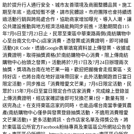
助於提升行人通行安全、城市友善環境及商圈整體品質。施工
期至年底，造成短暫不便，請市民體諒。市府團隊也會持續透
過活動行銷與跨局處合作，協助商家增加曝光、導入人潮，讓
公共建設推動與地方經濟活絡能夠同步前進。活動期間自115
年7月6日至7月23日止，民眾至東區中華東路兩側(南紡購物中
心至台南文化中心)店家消費，憑發票或消費證明，即可掃描
活動QR Code，透過Google表單填寫資料並上傳發票、收據或
消費證明，取得抽獎資格(於南紡購物中心消費，限上傳南紡
購物中心抬頭之發票)。活動將於7月17日及7月24日辦理兩次
抽獎，獎項為台南在地芒果一箱，歡迎把握機會走逛東區、支
持好店，也將台南在地好滋味帶回家。此外活動開跑首日當日
限定活動，同步推出「消費贈愛文芒果」7月6日限定活動，民
眾於115年7月6日至當日限定合作店家消費，完成線上登錄並
上傳消費證明，經店家確認後即可兌換芒果1份，數量有限，
送完為止。在支持東區店家的同時，也能品嚐台南當季優質農
產(南紡購物中心僅參與發票登錄抽獎活動，不適用消費贈愛
文芒果活動)。更多活動資訊、合作店家名單及得獎公告，將
於東區區公所官方Facebook粉絲專頁及東區區公所網站公告發