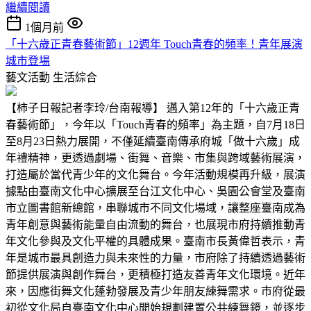
繼續閱讀
1個月前
「十六歲正青春藝術節」12週年 Touch青春的頻率！青年展演
城市登場
藝文活動
生活綜合
【柿子日報記者李玲/台南報導】 邁入第12年的「十六歲正青
春藝術節」，今年以「Touch青春的頻率」為主題，自7月18日
至8月23日熱力展開，不僅延續臺南傳承府城「做十六歲」成
年禮精神，更透過劇場、街舞、音樂、市集與跨域藝術展演，
打造屬於當代青少年的文化舞台。今年活動規模再升級，展演
據點由臺南文化中心擴展至台江文化中心、吳園公會堂及臺南
市立圖書館新總館，串聯城市不同文化場域，讓整座臺南成為
青年創意與藝術能量自由流動的舞台，也展現市府持續推動青
年文化參與及文化平權的具體成果。臺南市長黃偉哲表示，青
年是城市最具創造力與未來性的力量，市府除了持續透過藝術
節提供展演與創作舞台，更積極打造友善青年文化環境。近年
來，因應街舞文化蓬勃發展及青少年朋友練舞需求。市府從最
初從文化局自臺南文化中心開始規劃建置公共練舞鏡，並逐步