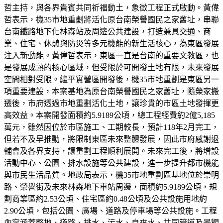
哲主持，與各界貴賓共同祈福動土，象徵工程正式啟動。黃偉
哲表示，機35市地重劃將活化原台南榮譽國民之家舊址，串聯
台南鐵路地下化林森站及周邊公共建設，打造兼具交通、商
業、住宅、休憩與防災等多元機能的新生活核心，為東區發展
注入新動能。黃偉哲表示，東區一直是台南的重要文教區，也
是發展成熟的核心區域，但受限於可開發土地有限，未來發展
空間相對受限。繼平實營區開發後，機35市地重劃是東區另一
項重要建設，本案基地為原台南榮譽國民之家舊址，隨榮家搬
遷後，市府透過市地重劃活化土地，讓珍貴的市區土地發揮更
高效益。本案開發面積約5.9189公頃，總工程經費約2億5,185
萬元，雖然因位於市區施工、工期較長，預計118年2月完工，
但若不及早推動，將限制東區未來整體發展，因此市府感謝退
輔會及各界支持，讓重劃工程順利展開。未來完工後，將增設
活動中心、公園、排水設施等公共建設，進一步提升都市機能
與市民生活品質。地政局表示，機35市地重劃區基地位於崇明
路、榮譽街及未來林森地下車站周邊，面積約5.9189公頃，規
劃商業區約2.53公頃、住宅區約0.48公頃及公共設施用地約
2.90公頃，包括公園、廣場、道路及停車場等公共設施。工程
內容涵蓋整地、道路、排水、污水、自來水、共同管道及景觀