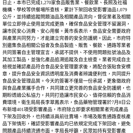
日止，本市已完成1,270家食品販售業、餐飲業、長照及社福
機構、學校等供餐場所查核，累計下架回收受影響油品1,079
公斤，並持續追蹤問題油品及相關產品流向，督促業者及相關
單位立即停止使用並完成更換，確保食品安全管理不留漏洞，
讓市民安心消費、安心用餐。黃市長表示，食品安全需要政府
與產業共同努力，才能建立完善的安全防護網。因此，市府特
別邀集食品相關公協會及食品製造、販售、餐飲、通路等業者
共同簽署自主管理宣言，承諾不提供、不使用問題批號油品及
其加工製品，並強化產品追溯追蹤及自主檢查。業者完成自主
檢視並確認產品符合食品安全管理要求後，將配合張貼食安標
章，提升食品安全資訊透明度及消費者辨識便利性，共同提升
食品安全管理品質。今天的簽署不僅是一份承諾，更象徵政府
與食品產業攜手合作，共同建立更完善的食品安全防護網，也
期盼透過公私協力，共同打造讓市民安心、值得信賴的食品消
費環境。衛生局局長李翠鳳表示，食品藥物管理署於7月8日公
布新增401項受影響產品，市府除立即要求相關業者完成產品
下架及回收外，也持續派員前往賣場、市場及販售通路查核產
品下架情形，確認受影響產品均已依規定完成下架回收，避免
問題產品持續流通市面。李局長呼籲，民眾如持有受影響產