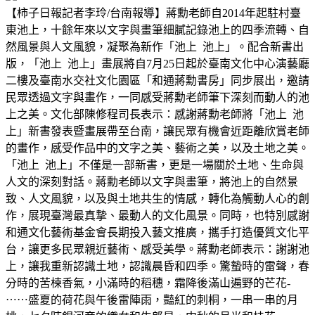
【柿子日報記者李玲/台南報導】蔣勳老師自2014年起駐村臺
東池上，十餘年來以文字與畫筆細膩記錄池上的四季流轉、自
然風景與人文風貌，凝聚為新作「池上 池上」。配合新書出
版，「池上 池上」畫展將自7月25日起於臺南文化中心演藝廳
二樓及臺南水交社文化園區「和通蔣勳書房」同步展出，邀請
民眾透過文字與畫作，一同感受蔣勳老師筆下深刻而動人的池
上之美。文化部陳修程司長表示：感謝蔣勳老師將「池上 池
上」新書發表暨畫展帶至台南，讓民眾有機會近距離欣賞老師
的畫作，感受作品中的文字之美、藝術之美，以及土地之美。
「池上 池上」不僅是一部新書，更是一場關於土地、生命與
人文的深刻對話。蔣勳老師以文字與畫筆，將池上的自然景
致、人文風貌，以及與土地共生的情感，轉化為觸動人心的創
作，展現臺灣最真摯、最動人的文化風景。同時，也特別感謝
和通文化藝術基金會長期投入藝文推廣，攜手打造優質文化平
台，讓更多民眾親近藝術、感受美學。蔣勳老師表示：謝謝池
上，讓我重新認識土地，認識晨昏和四季。驚蟄時的雷聲，春
分時的苦楝香氣，小滿時的稻穗，霜降後滿山遍野的芒花-
⋯⋯盛夏的荷花與午後雷陣雨，豔紅的刺桐，一串一串的月