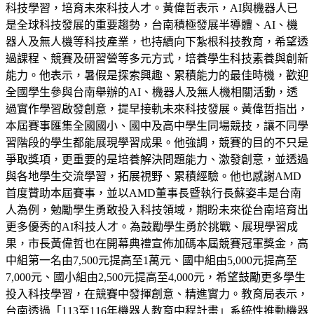
科技學習，培育未來科技人才。黃偉哲表示，AI與機器人已
是全球科技發展的重要趨勢，台南積極發展半導體、AI、機
器人及無人機等科技產業，也持續向下紮根科技教育，希望透
過課程、競賽及研習營等多元方式，培養學生科技素養與創新
能力。他表示，暑假是探索興趣、累積能力的最佳時機，歡迎
全國學生參與台南舉辦的AI、機器人及無人機相關活動，透
過實作學習啟發創意，提早接軌未來科技發展。黃偉哲指出，
本屆賽事匯集全國國小、國中及高中學生同場競技，讓不同學
習階段的學生都能展現學習成果。他強調，競賽的目的不只是
爭取獎項，更重要的是培養解決問題能力、激發創意，並透過
與各地學生交流學習，拓展視野、累積經驗。他也感謝AMD
首度贊助本屆賽事，並以AMD董事長暨執行長蘇姿丰是台南
人為例，勉勵學生勇敢投入科技領域，期盼未來從台南培育出
更多優秀的AI科技人才。為鼓勵學生勇於挑戰、展現學習成
果，市長黃偉哲也在開幕典禮宣佈加碼本屆競賽冠軍獎金，高
中組第一名由7,500元提高至1萬元、國中組由5,000元提高至
7,000元、國小組由2,500元提高至4,000元，希望鼓勵更多學生
投入科技學習，在競賽中發揮創意、精進實力。教育局表示，
台南透過「113至116年機器人教育中程計畫」系統性推動機器