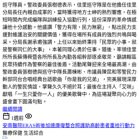
巡守隊員。警政委員張樹德表示，佳里巡守隊是在他擔任佳里
分局長任內親自成軍的，當時獲得地方士紳的熱烈響應，在極
短時間內完成編隊與訓練投入協勤行列，這份深厚的革命情感
讓他十分感動。他盛讚「警力有限，民力無窮」，點出民力支
援對維護治安的關鍵價值，獲得在場所有成員的強烈共鳴與喝
采。分局長謝承甫強調，上任以來始終秉持「民眾的小事，就
是警察同仁的大事」，本著同理心勇於任事。隨後，率領佳里
所所長蘇傳舜暨各所所長及內勤各組幹部逐桌敬茶，籲請轄區
民眾持續作為警察的最佳後盾。活動尾聲迎來全場最高潮，由
警政委員張樹德與巡守中隊長蕭棟彬、市議員陳昆和等警民力
幹部同台合唱經典台語歌曲「你是我的兄弟」，完美展現深厚
動人的警民情誼，掌聲久久不絕於耳；最後在主持人「艾咪」
獻唱「一生只愛你一人」的優美歌聲中，為這場凝聚向心力的
盛會畫下圓滿句點。
繼續閱讀
1週前
安南醫院ERAS術後加速康復整合照護助高齡患者重拾行動力
醫療保健
生活綜合