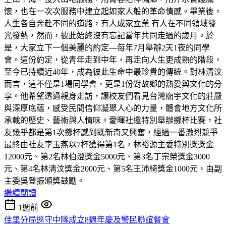
懷，也在一次次服務中建立起如家人般的革命情感。畢業後，
人生各自奔赴不同的道路，有人成家立業 有人在不同領域發
光發熱，然而，彼此始終沒有忘記當年共同走過的歲月。於
是，大家立下一個美麗的約定—每年7月舉辦2天1夜的同學
會。這份約定，從青年走到中年，再走向人生更成熟的階段，
至今已持續近40年，成為彼此生命中最珍貴的傳統。對林清汶
而言，這不僅是1場同學會，更是1份對故鄉的熱愛與文化的分
享。他希望透過親身走訪，讓校友們看見台灣廟宇文化的莊嚴
與深厚底蘊，感受民間信仰凝聚人心的力量，體會地方文化所
承載的歷史、藝術與人情味。愛暉社還特別舉辦擲杯比賽，社
友幾乎都是第1次擲杯感到既新奇又興奮，經過一番激烈競爭
最終由社友李玉燕以7杯獲得第1名，林裕源主委特別獎獎金
12000元、第2名林伯澄獎金5000元、第3名丁宗榮獎金3000
元、第4名林清汶獎金2000元、第5名王沛綺獎金1000元，由副
主委吳登振頒獎鼓勵。
繼續閱讀
1週前
佳里分局巡守中隊成立8週年慶及警民聯誼餐會