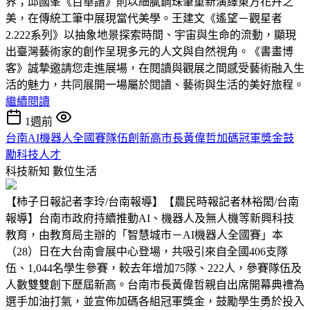
界；邱國峯《百華譜》則以細膩鋼珠筆重新演繹東方花卉之
美，在傳統工筆中展現當代美學。王建文《遙望－觀星者
2.222系列》以抽象地景探索時間、宇宙與生命的流動，顯現
出臺灣藝術家的創作呈現多元的人文與自然視角。《書畫博
客》誠摯邀請您走進展場，在閱讀與觀展之間感受藝術融入生
活的魅力，共同展開一場屬於閱讀、藝術與生活的美好旅程。
繼續閱讀
1週前
台南AI機器人全國賽隊伍創新高市長黃偉哲加碼冠軍獎金鼓
勵科技人才
科技新知
數位生活
【柿子日報記者李玲/台南報導】【農民時報記者林裕閎/台南
報導】台南市政府持續推動AI、機器人及無人機等新興科技
教育，由教育局主辦的「智慧城市－AI機器人全國賽」本
（28）日在大台南會展中心登場，共吸引來自全國406支隊
伍、1,044名學生參賽，較去年增加75隊、222人，參賽隊伍及
人數雙雙創下歷屆新高。台南市長黃偉哲親自出席開幕典禮為
選手加油打氣，並宣佈加碼各組冠軍獎金，鼓勵學生勇於投入