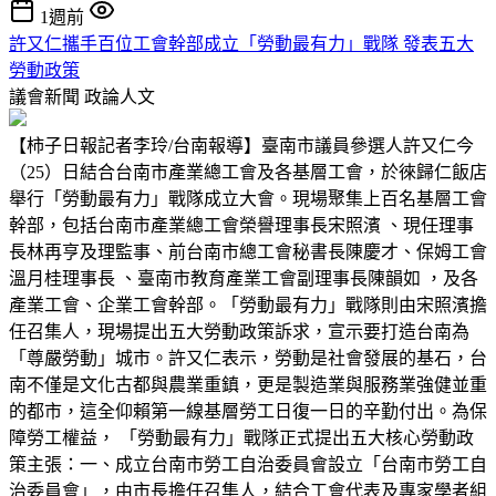
1週前
許又仁攜手百位工會幹部成立「勞動最有力」戰隊 發表五大
勞動政策
議會新聞
政論人文
【柿子日報記者李玲/台南報導】臺南市議員參選人許又仁今
（25）日結合台南市產業總工會及各基層工會，於徠歸仁飯店
舉行「勞動最有力」戰隊成立大會。現場聚集上百名基層工會
幹部，包括台南市產業總工會榮譽理事長宋照濱 、現任理事
長林再亨及理監事、前台南市總工會秘書長陳慶才、保姆工會
溫月桂理事長 、臺南市教育產業工會副理事長陳韻如 ，及各
產業工會、企業工會幹部。「勞動最有力」戰隊則由宋照濱擔
任召集人，現場提出五大勞動政策訴求，宣示要打造台南為
「尊嚴勞動」城市。許又仁表示，勞動是社會發展的基石，台
南不僅是文化古都與農業重鎮，更是製造業與服務業強健並重
的都市，這全仰賴第一線基層勞工日復一日的辛勤付出。為保
障勞工權益， 「勞動最有力」戰隊正式提出五大核心勞動政
策主張：一、成立台南市勞工自治委員會設立「台南市勞工自
治委員會」，由市長擔任召集人，結合工會代表及專家學者組