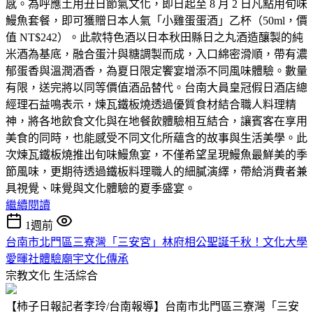
感。為呼應土用丑日節氣文化，即日起至 8 月 2 日凡點用旬味
鰻魚套餐，即可獲贈日本人氣「小雞蛋蛋酒」乙杯（50ml，價
值 NT$242）。此款特色酒以日本秋田縣日之丸酒造釀製的純
米酒為基底，融合蛋汁與糖調製而成，入口綿密滑順，帶有濃
郁蛋香與溫潤酒香，為夏日限定饗宴增添不同風味體驗。數量
有限，送完將以同等價值酒品替代。台南大員皇冠假日酒店總
經理石益鳴表示，煉瓦鐵板燒透過優質食材結合職人料理精
神，將各地飲食文化與在地餐飲體驗相互結合，讓賓客在享用
美食的同時，也能感受不同文化所蘊含的故事與生活美學。此
次煉瓦鐵板燒推出旬味鰻魚宴，不僅希望呈現鰻魚最鮮美的季
節風味，更期待透過鐵板料理職人的細膩演繹，帶給消費者兼
具視覺、味覺與文化體驗的夏季盛宴。
繼續閱讀
1週前
台南市北門區三寮灣「三安宮」林府相公聖誕千秋！文化大學
愛暉社體驗廟宇文化傳承
宗教文化
生活綜合
【柿子日報記者李玲/台南報導】台南市北門區三寮灣「三安