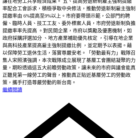
讓在地勞工共享經濟成果。 五、提高勞退新制雇主強制提繳
率配合工會訴求，積極爭取中央修法，推動勞退新制雇主強制
提繳率由 6%提高至9%以上。市府要帶頭示範，公部門約聘
僱、臨時人員、技工工友、委外標案人員，市府勞退新制負擔
提繳率率先提高 。對民間企業，市府以獎勵及優惠機制，如
政府採購評選加分 、地方產業補助優先核定 ，引導在地企業
與高科技產業提高雇主強制提繳比例 ，並定期予以表揚。藉
以保障勞工退休生活，落實尊嚴安老。「勞動最有力」戰隊召
集人宋照濱強調，本次戰隊成立展現了基層工會團結凝聚的力
量，期盼透過這五大前瞻勞動政策，讓未來的市府與議會能真
正聽見第一線勞工的聲音，推動真正貼近基層勞工的勞動政
策，攜手打造尊嚴勞動的新台南。
繼續閱讀