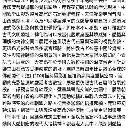
個主題單元，觀眾步入展場彷彿穿梭千年的時空長廊，重新走
近印度菩提迦耶的覺悟聖地、鹿野苑初轉法輪的歷史現場、中
國響堂山與敦煌莫高窟的石窟藝術精粹、天津獨樂寺觀音閣、
山西應縣木塔，以及印尼婆羅浮屠的立體曼荼羅建築。透過沉
浸式影像投影與數位視覺修復，將原本不可移動、歲月侵蝕的
古代文明遺址，轉化為可以被當代觀眾身歷其境感知、體悟與
理解的精神空間。展覽不僅重現古代石窟與建築的視覺全貌，
更透過光影聲效與多感官體驗，將佛教古老智慧中關於覺察、
安住與精神轉譯的深刻意涵，轉化為當代大眾得以感知的心靈
語言。展覽的一大亮點在於學術與數位技術的深度融合。針對
響堂山石窟等受損嚴重的遺址，團隊歷時四年比對散落全球的
佛頭殘件，運用3D掃描與攝影測量技術高精度重構空間。流
動的光影皆源於嚴謹考古數據，展場更仿照古代石窟的包裹式
設計，讓觀者置身於經文、壁畫與聲光交織的氛圍中，體驗朝
聖者內觀自省的心靈轉化。展覽動線精心串聯八大單元，打造
跨越時空的心靈朝聖之路。從菩提迦耶的悟道起願、鹿野苑初
轉法輪，到響堂山與敦煌莫高窟的經變圖；展覽更以獨樂寺
「千手千眼」回應全球志工動員，並以莫高窟本生故事連結骨
髓與大體捐贈的現代大捨精神。觀者走入其中，能深刻體悟