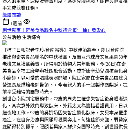
器人的重量、速度及轉彎角度，逐步克服挑戰，期待與隊友攜
手完成競賽任務。
繼續閱讀
1週前
創世獨家！奇美食品聯名中秋禮盒 盼「柚」發愛心
公益活動
生活綜合
【柿子日報記者李玲/台南報導】中秋佳節將至，創世台南院
推出與奇美食品聯名的中秋禮盒，及麻豆汽球彥文旦果園50年
老欉文旦禮盒義賣，所得用於植物人常年服務。今(28日)在奇
美食品幸福工廠舉辦社區融合活動，威斯康辛幼兒園孩童化身
小廚師，以可愛的唱跳表演開場，院民家屬在奇美食品盧建良
營運長及烘焙老師帶領下，牽著親人的手一起製作鳳梨酥，提
前享受難得的團聚時光。
創世台南院到宅服務中，72歲的周先生罹患失智症後身體漸退
化，某次意外跌倒導致臥床，外籍太太為籌措看護費用，日以
繼夜地工作。92歲的吳奶奶因失智症退化臥床，女兒本身罹患
癌症，在自身治療與照顧母親間奔走。每逢佳節來臨，弱勢家
庭顯得特別孤單，照顧者與家人鮮少有團聚時光，創世提供長