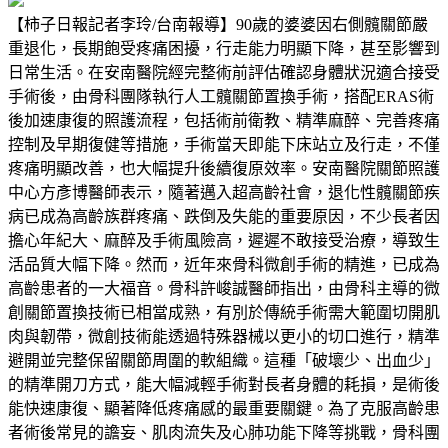
【柿子日報記者李玲/台南報導】90歲的婆婆因右側髖關節嚴
重退化，長期飽受疼痛困擾，行走能力明顯下降，甚至影響到
日常生活。在安南醫院經完整術前評估確認身體狀況適合接受
手術後，由骨科團隊執行人工髖關節置換手術，搭配ERAS術
後加速康復的照護流程，包括術前衛教、精準麻醉、完善疼痛
控制及早期復健等措施，手術當天即能下床站立及行走，不僅
疼痛明顯改善，也大幅提升後續復原效率。安南醫院關節照護
中心方彥博醫師表示，隨著邁入超高齡社會，退化性髖關節疾
病已成為高齡族群疼痛、跌倒及失能的重要原因，不少長者因
擔心年紀大、麻醉及手術風險高，遲遲不敢接受治療，導致生
活品質大幅下降。然而，近年來骨科微創手術的精進，已成為
高齡患者的一大福音。骨科許峻誠醫師指出，由骨科主導的微
創關節置換技術已相當成熟，有別於傳統手術需大範圍切開肌
肉與韌帶，微創技術能透過特殊器械以更小的切口進行，精準
避開並完整保留關節周圍的軟組織。這種「破壞少、出血少」
的精準開刀方式，能大幅減輕手術對長者身體的耗損，是術後
能快速康復、顯著降低疼痛感的最重要關鍵。為了克服高齡患
者術後常見的譫妄、肌肉流失及心肺功能下降等挑戰，骨科團