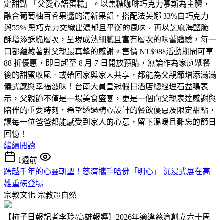
定甜點 「父愛心語蛋糕」。以焦糖咖啡巧克力慕斯為主體，
融合葡萄柚百香果醬的清新果韻，搭配法芙娜 33%白巧克力
與55% 黑巧克力交織出濃郁且平衡的風味，再以芝麻海鹽脆
酥增添酥脆層次，呈現成熟細膩且富有層次的味蕾體驗，每一
口都蘊藏著對父親最真摯的感謝。售價 NT$988活動期間可享
88 折優惠，即日起至 8 月 7 日開放預購，無論作為家庭聚餐
後的甜蜜收尾，或帶回家與家人共享，都能為父親節增添滿滿
儀式感與幸福滋味！台南大員皇冠假日酒店總經理石益鳴表
示，父親節不僅是一場美食盛宴，更是一個向父親表達感謝與
陪伴的重要時刻，希望透過精心設計的餐飲優惠及限定甜點，
讓每一位爸爸都能感受到家人的心意，留下溫暖且難忘的節日
回憶！
繼續閱讀
1週前
跨越千年的心靈朝聖！慈濟攜手哈佛「明心」 沉浸式展在高
雄重磅登場
宗教文化
宗教超自然
【柿子日報記者李玲/高雄報導】2026年適逢慈濟創立六十周