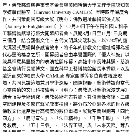
年，佛教慈濟慈善事業基金會與美國哈佛大學文理學院認知美
學媒體實驗室（Harvard University CAMLab）歷時四年深度合
作、共同策劃國際級大展《明心：佛教遺址藝術沉浸式展
（Journey to Enlightenment）》，7月30日下午在高雄國立科學
工藝博物館舉行盛大開幕記者會。展期8月1日至11月1日為期
三個月，結合藝術文化、古代文明與尖端科技，以723坪的龐
大沉浸式展場與多感官敘事，將千年的佛教文化遺址轉譯為當
代心靈的棲息之所。開幕記者會由享譽國際的「優人神鼓」以
兼具禪意與震撼力的表演拉開序幕，高雄市市長陳其邁、慈濟
基金會執行長顏博文、國立科學工藝博物館館長李秀鳳，以及
遠道而來的哈佛大學 CAMLab 專家團隊等多位貴賓親臨現
場，共同見證這場兼具學術深度、國際視野、藝術轉譯與當代
心靈價值的文化科技盛事。《明心：佛教遺址藝術沉浸式展》
結合頂尖學術研究、佛教藝術考古數據、數位圖像修復、三維
空間建模及多感官聲光敘事技術，將分布於亞洲各地的世界級
佛教文化遺產進行高精度的數位重構。展覽空間規劃有「四門
四方」、「鹿野宣法」、「法華精神」、「千手千眼」、「捨
身救度」、「五十三參」、「法界正果」與「未來天際」等八