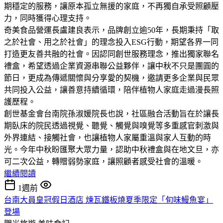
期穩定的服務，讓原本孤立無援的家庭，不再獨自承受照顧壓
力，同時獲得心理支持。
奇美食品營運長盧建良表示，品牌創立逾50年，長期秉持「取
之於社會、用之於社會」的理念投入ESG行動，期望各界一同
打造更友善共融的社會。因認同創世服務理念，推出獨家聯名
禮盒，希望透過企業資源串聯公益夥伴，讓中秋不只是團圓的
節日，更成為傳遞關懷與分享愛的契機，邀請更多企業與民眾
共同投入公益，讓善意持續循環，陪伴植物人家庭走過漫長照
護歷程。
創世基金會台南院孫淑媛院長也說，社區融合活動旨在於讓長
期臥床的院民透過視覺、聽覺、觸覺與嗅覺等多重感官刺激與
外界連結、接觸社會，也讓植物人家屬重溫與家人互動的時
光。今年中秋盼匯聚大眾力量，認助中秋禮盒與在地文旦，亦
可二次公益，轉贈弱勢家庭，讓照顧者感受社會的溫暖。
繼續閱讀
1週前
台南大員皇冠假日酒店 煉瓦鐵板燒夏季限定「旬味鰻魚宴」
登場