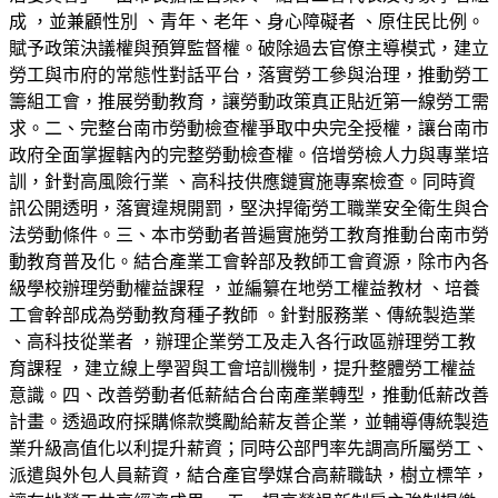
成 ，並兼顧性別 、青年、老年、身心障礙者 、原住民比例。
賦予政策決議權與預算監督權。破除過去官僚主導模式，建立
勞工與市府的常態性對話平台，落實勞工參與治理，推動勞工
籌組工會，推展勞動教育，讓勞動政策真正貼近第一線勞工需
求。二、完整台南市勞動檢查權爭取中央完全授權，讓台南市
政府全面掌握轄內的完整勞動檢查權。倍增勞檢人力與專業培
訓，針對高風險行業 、高科技供應鏈實施專案檢查。同時資
訊公開透明，落實違規開罰，堅決捍衛勞工職業安全衛生與合
法勞動條件。三、本市勞動者普遍實施勞工教育推動台南市勞
動教育普及化。結合產業工會幹部及教師工會資源，除市內各
級學校辦理勞動權益課程 ，並編纂在地勞工權益教材 、培養
工會幹部成為勞動教育種子教師 。針對服務業、傳統製造業
、高科技從業者 ，辦理企業勞工及走入各行政區辦理勞工教
育課程 ，建立線上學習與工會培訓機制，提升整體勞工權益
意識。四、改善勞動者低薪結合台南產業轉型，推動低薪改善
計畫。透過政府採購條款獎勵給薪友善企業，並輔導傳統製造
業升級高值化以利提升薪資；同時公部門率先調高所屬勞工、
派遣與外包人員薪資，結合產官學媒合高薪職缺，樹立標竿，