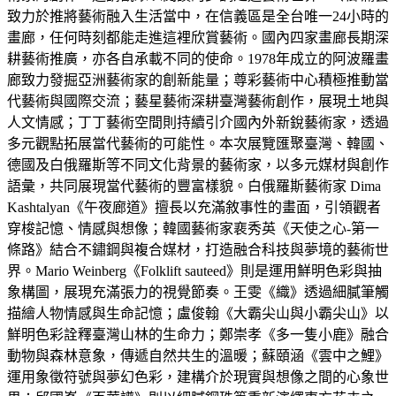
致力於推將藝術融入生活當中，在信義區是全台唯一24小時的
畫廊，任何時刻都能走進這裡欣賞藝術。國內四家畫廊長期深
耕藝術推廣，亦各自承載不同的使命。1978年成立的阿波羅畫
廊致力發掘亞洲藝術家的創新能量；尊彩藝術中心積極推動當
代藝術與國際交流；藝星藝術深耕臺灣藝術創作，展現土地與
人文情感；丁丁藝術空間則持續引介國內外新銳藝術家，透過
多元觀點拓展當代藝術的可能性。本次展覽匯聚臺灣、韓國、
德國及白俄羅斯等不同文化背景的藝術家，以多元媒材與創作
語彙，共同展現當代藝術的豐富樣貌。白俄羅斯藝術家 Dima
Kashtalyan《午夜廊道》擅長以充滿敘事性的畫面，引領觀者
穿梭記憶、情感與想像；韓國藝術家裵秀英《天使之心-第一
條路》結合不鏽鋼與複合媒材，打造融合科技與夢境的藝術世
界。Mario Weinberg《Folklift sauteed》則是運用鮮明色彩與抽
象構圖，展現充滿張力的視覺節奏。王雯《織》透過細膩筆觸
描繪人物情感與生命記憶；盧俊翰《大霸尖山與小霸尖山》以
鮮明色彩詮釋臺灣山林的生命力；鄭崇孝《多一隻小鹿》融合
動物與森林意象，傳遞自然共生的溫暖；蘇頤涵《雲中之鯉》
運用象徵符號與夢幻色彩，建構介於現實與想像之間的心象世