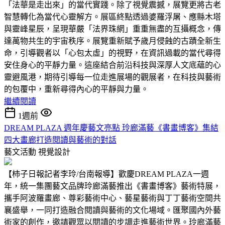
「法華是走出來」的當代實踐。除了視覺震撼，展覽更將古老
智慧轉化為當代心靈解方。展區終點透過婆羅浮屠、應縣木塔
與靈峰星辰，呈現華嚴「法界珠網」重重無盡的互攝概念，傳
達萬物共生的宇宙秩序。展覽重新賦予歲月侵蝕的古蹟全新生
命，引導觀者以「心包太虛」的視野，在資訊過載的當代尋得
安住身心的平靜力量。這座結合前沿科技與深厚人文底蘊的心
靈避風港，期待引導每一位走進展場的觀展者，在科技與藝術
的包覆中，重新尋得內心的平靜與力量。
繼續閱讀
1週前
DREAM PLAZA 週年慶藝文亮點 玲廊滿藝《書畫博客》集結
四大畫廊打造閱讀與藝術的對話
藝文活動
視覺設計
【柿子日報記者李玲/台南報導】歡慶DREAM PLAZA一週
年，統一集團藝文品牌玲廊滿藝推出《書畫博客》藝術特展，
攜手阿波羅畫廊、尊彩藝術中心、藝星藝術與丁丁藝術空間共
襄盛舉，一同打造融合閱讀與藝術的文化場域。匯聚國內外藝
術家的創作，邀請觀眾以閱讀的步調走進藝術世界。玲廊滿藝