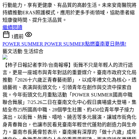
行動能力，享有更健康、有品質的高齡生活。未來安南醫院將
持續推動ERAS照護模式，應用於更多手術領域，協助患者縮
短康復時間、提升生活品質。
繼續閱讀
1週前
POWER SUMMER POWER SUMMER點燃臺南夏日熱情!
藝文活動
生活綜合
【柿子日報記者李玲/台南報導】街舞不只是年輕人的流行語
言，更是一座城市與青年對話的重要媒介。臺南市政府文化局
推動「2026十六歲正青春藝術節」，以成年禮文化為核心，透
過藝術、表演與街頭文化，引領青年在創作與交流中探索自
我。今年街頭文化月重點活動「POWER SUMMER國高中職
聯合舞展」7/25.26二日在臺南文化中心假日廣場盛大登場，集
結全市25所國高中職、28個學生社團、約450位青年學子接力
演出，以街舞、熱舞、嘻哈、饒舌等多元展演，讓城市街角化
身青春舞台，也讓市民看見臺南年輕世代蓬勃的創造力與生命
力。臺南市長黃偉哲表示，臺南擁有深厚的「做十六歲」成年