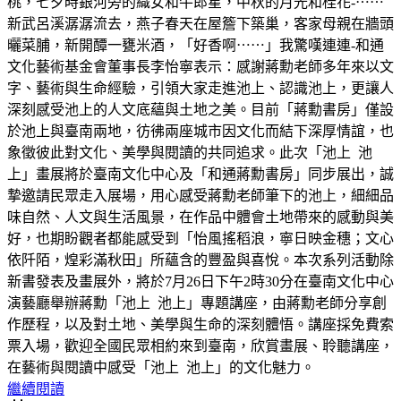
桃，七夕時銀河旁的織女和牛郎星，中秋的月光和桂花-⋯⋯
新武呂溪潺潺流去，燕子春天在屋簷下築巢，客家母親在牆頭
曬菜脯，新開醰一甕米酒，「好香啊⋯⋯」我驚嘆連連-和通
文化藝術基金會董事長李怡寧表示：感謝蔣勳老師多年來以文
字、藝術與生命經驗，引領大家走進池上、認識池上，更讓人
深刻感受池上的人文底蘊與土地之美。目前「蔣勳書房」僅設
於池上與臺南兩地，彷彿兩座城市因文化而結下深厚情誼，也
象徵彼此對文化、美學與閱讀的共同追求。此次「池上 池
上」畫展將於臺南文化中心及「和通蔣勳書房」同步展出，誠
摯邀請民眾走入展場，用心感受蔣勳老師筆下的池上，細細品
味自然、人文與生活風景，在作品中體會土地帶來的感動與美
好，也期盼觀者都能感受到「怡風搖稻浪，寧日映金穗；文心
依阡陌，煌彩滿秋田」所蘊含的豐盈與喜悅。本次系列活動除
新書發表及畫展外，將於7月26日下午2時30分在臺南文化中心
演藝廳舉辦蔣勳「池上 池上」專題講座，由蔣勳老師分享創
作歷程，以及對土地、美學與生命的深刻體悟。講座採免費索
票入場，歡迎全國民眾相約來到臺南，欣賞畫展、聆聽講座，
在藝術與閱讀中感受「池上 池上」的文化魅力。
繼續閱讀