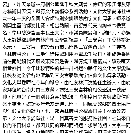
宮」，昨天舉辦林府相公聖誕千秋大廟會，傳統的宋江陣及東
方藝術團表演，還有文化藝術祭系列活動，文化大學愛暉社校
友一年一度的全國大會師特別安排體驗廟宇文化傳承，還舉辦
別開生面的擲筊比賽，相當熱鬧。南鯤鯓代天府總幹事侯賢
名、學甲慈濟宮董事長王文宗、市議員陳昆和、謝舒凡、參選
人王詩媛都到場向林府相公聖誕祝壽，「三安宮」主委林裕源
表示，「三安宮」位於台南市北門區三寮灣西北角，主神為
「林府相公」，當地信徒民眾利用祂聖誕千秋日，組成進香團
前往南鯤鯓代天府及東隆宮進香，還有燒王船儀式，鑼鼓喧天
相當熱鬧，今年比較特殊的是一群相遇40餘年的文化大學愛暉
社校友從全省各地匯集到三安宮體驗廟宇信仰文化傳承活動。
文化大學愛暉社今年的聚會，由社友林清汶擔任主辦人，由於
家鄉位於台南北門三寮灣，適逢三安宮林府相公聖誕千秋慶
典，他興起了一個別具意義的想法：將年度同學會與故鄉信仰
盛事結合，邀請多年老友走進北門，一同感受故鄉的風土民情
與信仰文化的魅力，也一起為林府相公祝壽同慶！林清汶表
示，文化大學愛暉社，是一個真善美的服務性社團。社員來自
校內不同科系，卻因共同的理想而相遇。求學時期，大家一同
上山下海，投入山地服務，用青春陪伴偏鄉，用汗水實踐關