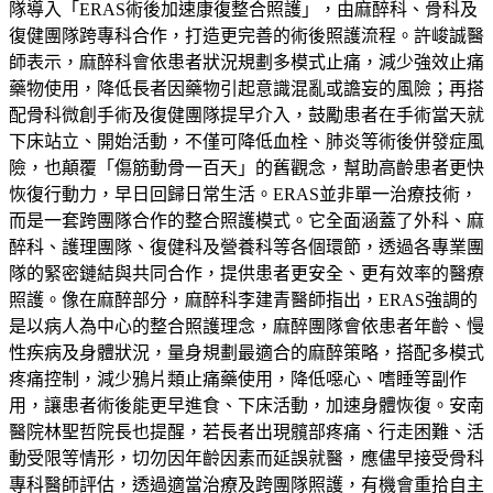
隊導入「ERAS術後加速康復整合照護」，由麻醉科、骨科及
復健團隊跨專科合作，打造更完善的術後照護流程。許峻誠醫
師表示，麻醉科會依患者狀況規劃多模式止痛，減少強效止痛
藥物使用，降低長者因藥物引起意識混亂或譫妄的風險；再搭
配骨科微創手術及復健團隊提早介入，鼓勵患者在手術當天就
下床站立、開始活動，不僅可降低血栓、肺炎等術後併發症風
險，也顛覆「傷筋動骨一百天」的舊觀念，幫助高齡患者更快
恢復行動力，早日回歸日常生活。ERAS並非單一治療技術，
而是一套跨團隊合作的整合照護模式。它全面涵蓋了外科、麻
醉科、護理團隊、復健科及營養科等各個環節，透過各專業團
隊的緊密鏈結與共同合作，提供患者更安全、更有效率的醫療
照護。像在麻醉部分，麻醉科李建青醫師指出，ERAS強調的
是以病人為中心的整合照護理念，麻醉團隊會依患者年齡、慢
性疾病及身體狀況，量身規劃最適合的麻醉策略，搭配多模式
疼痛控制，減少鴉片類止痛藥使用，降低噁心、嗜睡等副作
用，讓患者術後能更早進食、下床活動，加速身體恢復。安南
醫院林聖哲院長也提醒，若長者出現髖部疼痛、行走困難、活
動受限等情形，切勿因年齡因素而延誤就醫，應儘早接受骨科
專科醫師評估，透過適當治療及跨團隊照護，有機會重拾自主