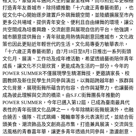
禮文化，象徵青年邁向人生的重要里程碑，而市府近年更積極
打造青年友善城市，除持續推動「十六歲正青春藝術節」，也
從文化中心開始逐步建置戶外跳舞鏡空間，並陸續擴展至市內
更多公共場域，提供青年安全、便利且自由練舞的環境，讓公
共空間成為培養興趣、交流創意與展現自信的平台。他強調，
城市願意提供舞台，青年就能用熱情與創意回應城市，文化政
策也因此更貼近年輕世代的生活。文化局專委方敏華表示，
「十六歲正青春藝術節」自7月18日至8月1日推出一系列街頭
文化月、展演、工作坊及成年禮活動，希望透過藝術陪伴青年
成長，讓文化不只是欣賞，更能成為生活的一部分。今年的
POWER SUMMER不僅展現學生精湛舞技，更邀請家長、校
園教師及新住民學生共同參與演出，以舞蹈跨越年齡、族群與
文化背景，展現街舞所蘊含的包容、合作與凝聚力，也讓藝術
成為彼此理解與交流的橋梁。由S.F.C街舞團長年推動的
POWER SUMMER，今年已邁入第12屆，已成為臺南最具代
表性的青年街頭文化品牌之一。今年除精彩街舞競演外，也融
合饒舌、儀隊、花式跳繩、獨輪車等多元表演形式，並結合街
頭美食、潮流飾品及文創商品市集，打造兼具展演、交流與生
活風格的青春嘉年華，讓更多青年透過共同參與，激盪創意、