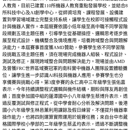
人教育，目前已建置110所機器人教育重點發展學校，並結合8
所科技中心及AI創學中心，從師資培育、課程發展、設備建
置到學習場域建立完整支持系統，讓學生在校即可接觸程式設
計與機器人實作。本屆競賽依國小低年級至高中職不同學習階
段規劃五項主題任務，引導學生從基礎操控、邏輯思考逐步進
展至程式設計、機構整合及情境應用，培養跨域整合與問題解
決能力。本屆賽事首度獲AMD贊助，參賽學生依不同學習階
段挑戰五項主題任務，須在現場完成機器人組裝、程式設計、
測試及修正，展現跨域整合與問題解決能力。現場並由AMD
及曾獲FRC世界區域賽冠軍的南科實中機器人團隊設置體驗攤
位，讓學生進一步認識AI科技與機器人應用。參賽學生也分
享備賽與挑戰心得。第3度參賽的永仁高中三年級學生張佑嘉
表示，今年持續調整程式邏輯與機件結構，期盼與隊友再創佳
績；首度參加國中組的蓮潭國中小八年級學生蔡博升表示，透
過反覆測試與修正程式，從中學會耐心分析及解決問題。後港
國小六年級學生林邑薰利用課餘及假日練習，不僅提升機器車
操作能力，也將四則運算實際運用於競賽任務；來自台中市葳
格國際學校小學部的二年級學生蔡孟均表示，透過不斷調整機