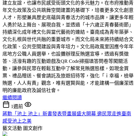
建立友誼，也讓市民感受街頭文化的多元魅力。在市府推動青
年文化政策及公共跳舞空間建置的基礎下，培養更多文化創意
人才，形塑兼具歷史底蘊與青春活力的城市品牌，讓更多年輕
人勇於站上舞台、展現自我，並透過「十六歲正青春藝術節」
持續深化成年禮文化與當代藝術的連結。臺南成為青年築夢、
文化扎根與世代共融的重要城市。而文化局未來將持續結合文
化政策、公共空間建設與青年培力。文化局政風室因應今年年
底地方公職人員選舉，也設攤辦理反賄選宣導，透過有獎徵
答、活潑有趣的互動遊戲及QR Code掃描填答問卷等闖關活
動，讓參與民眾在輕鬆互動中了解常見賄選態樣，如現金買
票、禮品贈送、餐會請託及旅遊招待等，強化「ｉ幸福，檢舉
賄選，人人有責」觀念，唯有選賢與能，才能建構一個廉潔透
明的廉能政府及誠信社會。
繼續閱讀
1週前
蔣勳「池上 池上」新書發表暨畫展盛大開幕 邀民眾走進臺南
感受池上之美
藝文活動
圖文創作