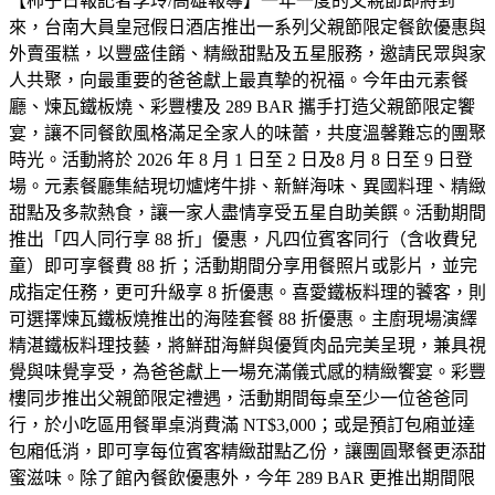
【柿子日報記者李玲/高雄報導】一年一度的父親節即將到
來，台南大員皇冠假日酒店推出一系列父親節限定餐飲優惠與
外賣蛋糕，以豐盛佳餚、精緻甜點及五星服務，邀請民眾與家
人共聚，向最重要的爸爸獻上最真摯的祝福。今年由元素餐
廳、煉瓦鐵板燒、彩豐樓及 289 BAR 攜手打造父親節限定饗
宴，讓不同餐飲風格滿足全家人的味蕾，共度溫馨難忘的團聚
時光。活動將於 2026 年 8 月 1 日至 2 日及8 月 8 日至 9 日登
場。元素餐廳集結現切爐烤牛排、新鮮海味、異國料理、精緻
甜點及多款熱食，讓一家人盡情享受五星自助美饌。活動期間
推出「四人同行享 88 折」優惠，凡四位賓客同行（含收費兒
童）即可享餐費 88 折；活動期間分享用餐照片或影片，並完
成指定任務，更可升級享 8 折優惠。喜愛鐵板料理的饕客，則
可選擇煉瓦鐵板燒推出的海陸套餐 88 折優惠。主廚現場演繹
精湛鐵板料理技藝，將鮮甜海鮮與優質肉品完美呈現，兼具視
覺與味覺享受，為爸爸獻上一場充滿儀式感的精緻饗宴。彩豐
樓同步推出父親節限定禮遇，活動期間每桌至少一位爸爸同
行，於小吃區用餐單桌消費滿 NT$3,000；或是預訂包廂並達
包廂低消，即可享每位賓客精緻甜點乙份，讓團圓聚餐更添甜
蜜滋味。除了館內餐飲優惠外，今年 289 BAR 更推出期間限