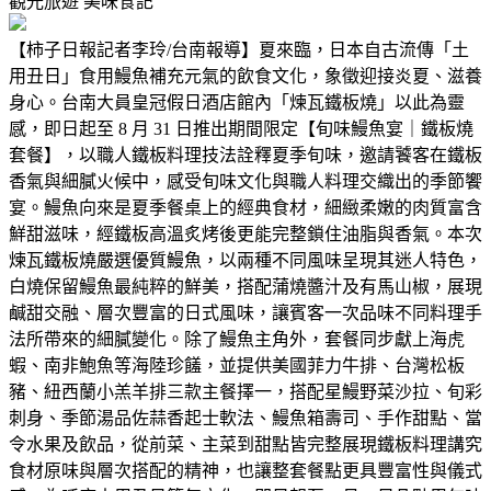
觀光旅遊
美味食記
【柿子日報記者李玲/台南報導】夏來臨，日本自古流傳「土
用丑日」食用鰻魚補充元氣的飲食文化，象徵迎接炎夏、滋養
身心。台南大員皇冠假日酒店館內「煉瓦鐵板燒」以此為靈
感，即日起至 8 月 31 日推出期間限定【旬味鰻魚宴｜鐵板燒
套餐】，以職人鐵板料理技法詮釋夏季旬味，邀請饕客在鐵板
香氣與細膩火候中，感受旬味文化與職人料理交織出的季節饗
宴。鰻魚向來是夏季餐桌上的經典食材，細緻柔嫩的肉質富含
鮮甜滋味，經鐵板高溫炙烤後更能完整鎖住油脂與香氣。本次
煉瓦鐵板燒嚴選優質鰻魚，以兩種不同風味呈現其迷人特色，
白燒保留鰻魚最純粹的鮮美，搭配蒲燒醬汁及有馬山椒，展現
鹹甜交融、層次豐富的日式風味，讓賓客一次品味不同料理手
法所帶來的細膩變化。除了鰻魚主角外，套餐同步獻上海虎
蝦、南非鮑魚等海陸珍饈，並提供美國菲力牛排、台灣松板
豬、紐西蘭小羔羊排三款主餐擇一，搭配星鰻野菜沙拉、旬彩
刺身、季節湯品佐蒜香起士軟法、鰻魚箱壽司、手作甜點、當
令水果及飲品，從前菜、主菜到甜點皆完整展現鐵板料理講究
食材原味與層次搭配的精神，也讓整套餐點更具豐富性與儀式