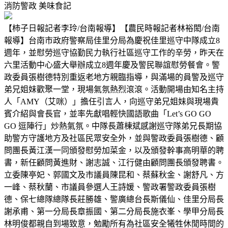
消防警政
美味食記
【柿子日報記者李玲/台南報導】【農民時報記者林裕閎/台南
報導】台南市政府警察局佳里分局為慶祝佳里巡守中隊成立8
週年，並慰勞巡守協勤民力執行社區巡守工作的辛勞，昨天在
六里活動中心盛大舉辦成立8週年慶及警民聯誼慰勞餐會。警
政委員張樹德特別重返老地方親臨指導，與滿場的員警及巡守
弟兄姐妹歡聚一堂，現場氣氛熱烈滾滾。活動開場由知名主持
人「AMY（艾咪）」擔任引言人，向巡守弟兄姐妹與現場貴
賓介紹與會長官，並率先獻唱輕快國語歌曲「Let’s GO GO
GO 逗陣行」炒熱氣氛。中隊長蕭棟斌感謝巡守隊弟兄長期協
助警方守護地方及社區民眾安全外，並與警政委員張樹德、顧
問團長黃江漢一同頒發慰勞加菜金，以及頒發幹事高明華的聘
書，新任顧問黃進財、謝志誠、江行健由顧問團長頒發聘書。
立委陳亭妃、郭國文及市議員陳昆和、蔡蘇秋金、謝舒凡、方
一峰、蔡秋蘭、市議員參選人王詩媛、警政署警政委員張樹
德、保七總隊總隊長莊勝雄、警廣總台長斯儀仙、佳里分局長
謝承甫、第一分局長章振國、第二分局長施衣峯、學甲分局長
林明俊都親自到場致意，勉勵所有為社區安全犧牲休閒時間的