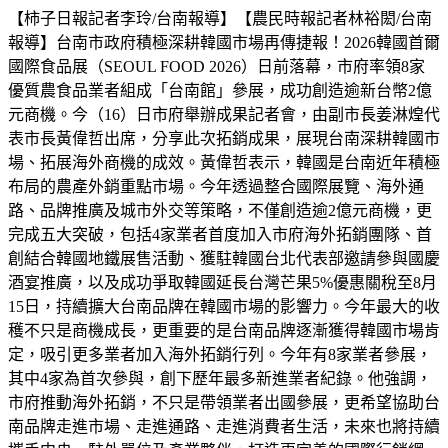
【柿子日報記者李玲/台南報導】【農民時報記者林裕閎/台南
報導】台南市政府積極深耕韓國市場再傳捷報！2026韓國首爾
國際食品展（SEOUL FOOD 2026）日前落幕，市府率領8家
優質農食品業者組成「台南館」參展，成功創造逾新台幣2億
元商機。今（16）日市府舉辦成果記者會，由副市長姜淋煌代
表市長黃偉哲出席，分享此次拓銷成果，展現台南深耕韓國市
場、拓展海外商機的成效。黃偉哲表示，韓國是台南近年積極
布局的農產外銷重點市場。今年透過整合國際展覽、海外通
路、品牌推廣及城市外交等策略，不僅創造逾2億元商機，更
完成五大突破，包括4家業者首度加入市府海外拓銷團隊、首
創結合韓國地鐵展售活動、獲駐韓國台北代表部邀請參與國慶
酒宴推廣，以及成功爭取韓國延長台灣芒果5%優惠關稅至8月
15日，持續擴大台南品牌在韓國市場的影響力。今年最大的收
穫不只是商機成長，更重要的是台南品牌逐漸獲得韓國市場肯
定，吸引更多業者加入海外拓銷行列。今年有8家業者參展，
其中4家為首次參與，創下歷年最多新進業者紀錄。他強調，
市府推動海外拓銷，不只是帶領業者出國參展，更希望協助台
南品牌走進市場、走進通路、走進消費者生活，未來也將持續