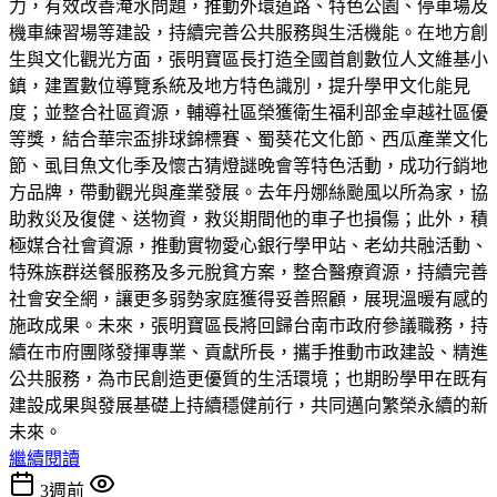
力，有效改善淹水問題，推動外環道路、特色公園、停車場及
機車練習場等建設，持續完善公共服務與生活機能。在地方創
生與文化觀光方面，張明寶區長打造全國首創數位人文維基小
鎮，建置數位導覽系統及地方特色識別，提升學甲文化能見
度；並整合社區資源，輔導社區榮獲衛生福利部金卓越社區優
等獎，結合華宗盃排球錦標賽、蜀葵花文化節、西瓜產業文化
節、虱目魚文化季及懷古猜燈謎晚會等特色活動，成功行銷地
方品牌，帶動觀光與產業發展。去年丹娜絲颱風以所為家，協
助救災及復健、送物資，救災期間他的車子也損傷；此外，積
極媒合社會資源，推動實物愛心銀行學甲站、老幼共融活動、
特殊族群送餐服務及多元脫貧方案，整合醫療資源，持續完善
社會安全網，讓更多弱勢家庭獲得妥善照顧，展現溫暖有感的
施政成果。未來，張明寶區長將回歸台南市政府參議職務，持
續在市府團隊發揮專業、貢獻所長，攜手推動市政建設、精進
公共服務，為市民創造更優質的生活環境；也期盼學甲在既有
建設成果與發展基礎上持續穩健前行，共同邁向繁榮永續的新
未來。
繼續閱讀
3週前