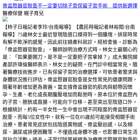
骨盆腔器官脫垂不一定要切除子宮保留子宮手術 提供新選擇
醫療保健
親子育兒
【柿子日報記者李玲/台南報導】【農民時報記者林裕閎/台南
報導】75歲林女士最近發現陰道口摸得到一個腫塊，排尿時常
有解不乾淨的感覺，因此前往婦產科就診。經檢查後，診斷為
「骨盆腔器官脫垂」，醫師說明治療方式時，林女士最關心的
是：「如果要開刀，是不是一定要把子宮拿掉？」成大醫院婦
產部許瑋倫醫師表示，林女士的疑問，在門診中相當常見。隨
著醫療技術進步，已有保留子宮的治療選擇，可依患者需求與
身體狀況進行評估。骨盆腔器官脫垂是女性常見的健康問題，
隨著年齡增加更為普遍。當支撐骨盆器官的肌肉與韌帶因懷
孕、生產、老化或長期腹壓增加而鬆弛時，原本位於骨盆腔內
的子宮、膀胱或直腸，可能向下位移，甚至突出至陰道口外。
根據統計，約有一半女性一生中會出現不同程度的骨盆腔器官
脫垂，而每5位女性中，就有一位在85歲前可能接受相關手術
治療。患者常見症狀包括陰道異物感、骨盆壓迫感，以及頻
尿、漏尿或排便困難等，不僅造成身體不適，也影響日常生活
與社交活動。過去，子宮切除曾被視為治療骨盆腔器官脫垂的