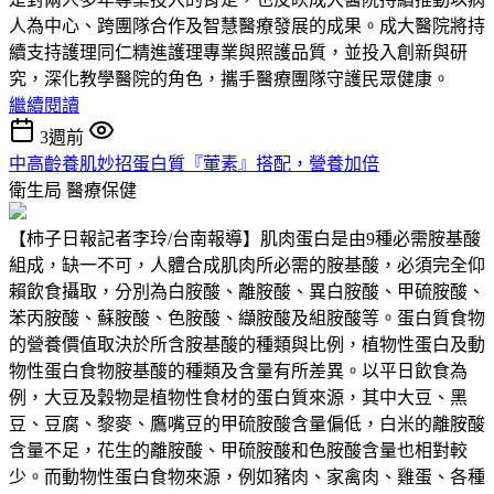
人為中心、跨團隊合作及智慧醫療發展的成果。成大醫院將持
續支持護理同仁精進護理專業與照護品質，並投入創新與研
究，深化教學醫院的角色，攜手醫療團隊守護民眾健康。
繼續閱讀
3週前
中高齡養肌妙招蛋白質『葷素』搭配，營養加倍
衛生局
醫療保健
【柿子日報記者李玲/台南報導】肌肉蛋白是由9種必需胺基酸
組成，缺一不可，人體合成肌肉所必需的胺基酸，必須完全仰
賴飲食攝取，分別為白胺酸、離胺酸、異白胺酸、甲硫胺酸、
苯丙胺酸、蘇胺酸、色胺酸、纈胺酸及組胺酸等。蛋白質食物
的營養價值取決於所含胺基酸的種類與比例，植物性蛋白及動
物性蛋白食物胺基酸的種類及含量有所差異。以平日飲食為
例，大豆及穀物是植物性食材的蛋白質來源，其中大豆、黑
豆、豆腐、黎麥、鷹嘴豆的甲硫胺酸含量偏低，白米的離胺酸
含量不足，花生的離胺酸、甲硫胺酸和色胺酸含量也相對較
少。而動物性蛋白食物來源，例如豬肉、家禽肉、雞蛋、各種