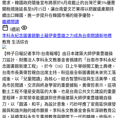
需求。韓國政府隨後宣布將原於6月底截止的台灣芒果5%優惠
關稅措施延長至8月15日，讓台南愛文芒果得以把握盛產期持
續出口韓國，進一步提升在韓國市場的競爭優勢。
繼續閱讀
3週前
李科永紀念圖書館動土藉伊東豊雄之力成為台南閱讀新地標
教育
生活綜合
【柿子日報記者李玲/台南報導】由日本建築大師伊東豊雄操
刀設計、財團法人李科永文教基金會捐建的「台南市李科永紀
念圖書館新建工程」，於今（16）日上午舉辦開工動土典禮，
台南市長黃偉哲親自出席主持，盼這座全新圖書館未來完工落
成後，以「兒童閱讀」為核心，結合智慧科技與生活美學，成
為市民閱讀、交流與終身學習的重要據點。黃偉哲表示，這項
動土工程不僅是安南區的大事，也是台南公共文化建設的重要
里程碑。非常榮幸能邀請到世界級建築大師伊東豊雄親自操
刀，以「圓滿、和平」為設計意象，巧妙呼應了安南區快速發
展與和諧共融的城市願景。李科永文教基金會長年深耕教育公
益，延續李科永先生重視教育與關懷下一代的精神。他指出，