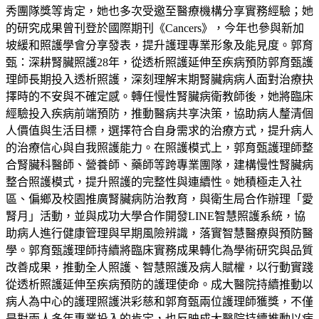
秀團隊獎等肯定，她也多次受邀至醫療機構分享實務經驗；她
的研究成果曾刊登於國際期刊《Cancers》，今年也參與新加
坡緩和照護學會分享發表，提升護理專業形象及能見度。郭育
甄：深耕腎臟照護28年，從透析照護延伸至疾病預防郭育甄護
理師長期投入透析照護，深刻理解末期腎臟病病人面對治療抉
擇時的不安與不確定感。轉任慢性腎臟病衛教師後，她將臨床
經驗投入疾病前端預防，推動醫病共享決策，協助病人釐清個
人價值與生活目標，選擇符合自身需求的治療方式，提升病人
的治療信心與自我照護能力。在照護模式上，郭育甄護理師整
合腎臟科醫師、營養師、藥師等跨專業團隊，建構慢性腎臟病
整合照護模式，提升照護的完整性與連續性。她積極走入社
區、偏鄉及校園推廣腎臟病防治教育，與衛生局合作辦理「愛
腎月」活動，並與成功大學合作開發LINE智慧照護系統，協
助病人進行健康管理與早期風險辨識，落實智慧醫療與預防醫
學。郭育甄護理師持續將臨床實務成果轉化為學術研究與品質
改善成果，推動全人照護、智慧照護及病人賦權，以行動實踐
從透析照護延伸至疾病預防的護理使命。成大醫院持續推動以
病人為中心的護理照護洪彩慈和郭育甄兩位護理師獲獎，不僅
是對兩人多年專業投入的肯定，也反映成大醫院持續推動以病