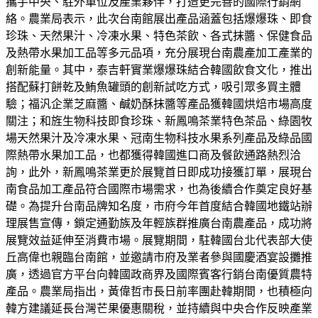
攜手中央、駐外單位及產業夥伴，打造更完善的國際行銷網
絡。農業局表示，此次台南館展出產品涵蓋包括爆爆珠、即食
珍珠、天然果汁、冷凍水果、特色茶飲、各式抹醬、保健食品
及熱帶水果加工品等多元品項，充分展現台南農產加工產業的
創新能量。其中，泰吉軒實業爆爆珠結合韓國飲食文化，推出
搭配蘇打餅乾及鮪魚罐頭的創新試吃方式，吸引眾多買主體
驗；福汎企業芝麻醬、鹹奶酥抹醬等產品獲韓國烘焙市場高度
關注；和旌生物科技即食珍珠、新鳳鳴茶業特色茶品、綠園牧
場天然果汁及冷凍水果、冠南生物科技水果系列產品及綠品國
際熱帶水果加工品，也都獲得韓國進口商及餐飲通路熱烈洽
詢，此外，新鳳鳴茶業更於展覽首日即成功接獲訂單，展現台
南食品加工產品符合國際市場需求，也為後續合作奠定良好基
礎。為提升台南品牌知名度，市府今年首度結合韓國地鐵站辦
理展售宣傳，鎖定通勤族及年輕族群推廣台南農產品，成功將
展覽效益延伸至消費市場。展覽期間，駐韓國台北代表部大使
丘高偉也親臨台南館，並邀請市府及業者參與國慶酒宴設攤推
廣，透過官方平台向韓國政商界及國際賓客行銷台南優質農特
產品。農業局指出，黃偉哲市長日前率團赴韓期間，也積極向
韓方建議延長台灣芒果優惠關稅，並持續與中央合作反映產業