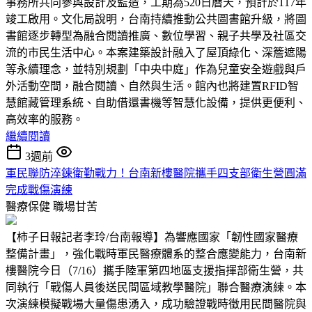
事務所共同參與設計及監造，工期為520日曆天，預計於117年
竣工啟用。文化局說明，台南持續推動公共圖書館升級，將圖
書館逐步轉型為融合閱讀推廣、數位學習、親子共學及社區交
流的市民生活中心。本案建築設計融入了屋頂綠化、深簷遮陽
等永續理念，並特別規劃「中央中庭」作為兒童安全遊戲與戶
外活動空間，融合閱讀、自然與生活。館內也將建置RFID智
慧館藏管理系統、自助借還書機等智慧化設備，提供更便利、
高效率的服務。
繼續閱讀
3週前
軍民聯防淬鍊衛勤戰力！台南新樓醫院攜手四支部衛生營圓滿
完成戰傷演練
醫療保健
職場甘苦
【柿子日報記者李玲/台南報導】為響應國家「韌性國家醫療
整備計畫」，強化戰時軍民醫療體系的整合應變能力，台南新
樓醫院今日（7/16）攜手陸軍第四地區支援指揮部衛生營，共
同執行「戰傷人員後送民間區域教學醫院」聯合醫療演練。本
次演練模擬戰場大量傷患湧入，成功驗證戰時徵用民間醫院與