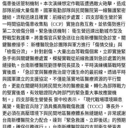
傷患後送管制機制。本次演練想定作戰區遭遇敵火砲擊，造成
部隊前線大量傷患，國軍衛勤部隊與民間醫院第一線醫護緊密
鏈結，流程迅速且確實：前線初步處置： 四支部衛生營於第
一時間協助傷患收集點（CCP）實施自救互救，並依傷勢進行
第二次檢傷分類。緊急後送機制： 衛生營迅速出動城市型及
野戰型救護車，將重傷官兵緊急送往台南新樓醫院急診室。關
鍵醫療接手： 新樓醫院急診團隊與軍方進行「傷情交接」與
「檢傷分流」，針對創傷、大量出血等戰傷個案，立即實施緊
急手術與關鍵醫療處置，模擬實戰從前線救護到急診處置的無
縫接軌。台南新樓醫院劉啓擧院長提及，平時演練構築戰時堅
實後盾，「急診室與醫療救治是守護生命的最前線。透過平時
與國軍建立的支援協定，不僅能落實地區醫療資源的平行整
合，更能在關鍵時刻將民間充沛的醫療能量，轉化為部隊戰力
的堅實後盾，有效驗證院內跨部門的緊急重大事故應變機
制。」四支部衛生營營長 曾中校表示，「現代戰場環境瞬息
萬變，衛勤官兵除了須具備高階戰傷救護（TCCC）專長外，
更必須在高壓環境下與民間地區醫療體系無縫鏈結。非常感謝
台南新樓醫院全力配合，達到『緊急救護、立即後送』的預期
目標，確保任務遂行。」台南新樓醫院與四支部衛生營皆表