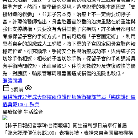
標準方式。然而，醫學研究發現，造成脫垂的根本原因是「支
撐組織的鬆弛」，並非子宮本身，治療上不一定需要切除子
宮。許瑋倫醫師指出，骨盆腔器官脫垂的治療重點在於重建與
強化支撐結構，只要沒有合併其他子宮疾病，許多患者都可以
考慮保留子宮的手術方式。目前可透過「子宮固定術」，利用
患者自身的組織或人工網膜，將下垂的子宮固定回骨盆腔內較
穩定位置。研究顯示，手術安全性與治療成功率，與傳統子宮
切除手術相近。相較於子宮切除手術，保留子宮的手術通常具
有手術時間較短、出血量較少、住院天數較短及恢復較快等優
點，對膀胱、輸尿管等周邊器官造成損傷的風險也較低。
繼續閱讀
3週前
深耕護理27年成大醫院兩位護理師獲衛福部首屆「臨床護理價
值典範100」殊榮
醫療保健
生活綜合
【柿子日報記者李玲/台南報導】衛生福利部日前舉行首屆
「臨床護理價值典範100」表揚典禮，表揚來自全國醫療機構