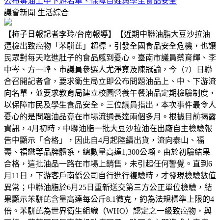
公布毒油上中下游名單、保障百姓與學生食品安全
議會新聞
生活綜合
【柿子日報記者李玲/台南報導】【近期中聯油脂大豆沙拉油
遭檢出致癌物「苯駢芘」超標，引發全國食品安全危機，也讓
民眾對每天吃進肚子的食品感到憂心。臺南市議員蔡育輝、李
中岑、方一峰、市議員參選人尤淨寬及陳冠諭，今（7）日聯
合召開記者會，要求衛生局立即公布問題油品上、中、下游流
向名單，並要求教育局建立校園營養午餐油品定期檢驗制度，
以保障市民及學生食品安全。三位議員指出，本次事件最令人
憂心的是問題油品竟在市場流通長達兩個多月。根據目前揭露
資訊，4月初時，中聯油脂一批大豆沙拉油在出廠自主檢驗報
告中顯示「合格」，因此自4月起陸續出貨，流向泰山、福
壽、福懋等品牌體系，總數量高達1,300公噸。由於初驗結果
合格，這批油品一路在市場上銷售，未引起任何警覺。直到6
月11日，下游客戶南僑公司自行進行複驗時，才發現檢驗數值
異常；中聯油脂於6月25日重新送交第三方公正單位檢驗，結
果顯示苯駢芘含量高達每公斤8.1微克，約為法規標準上限的4
倍。苯駢芘為世界衛生組織（WHO）認定之一級致癌物，與