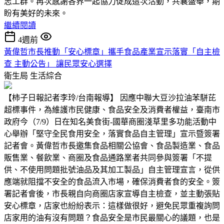
志工群。再次感謝各界一起協力促成這次活動，共襄盛舉，期
盼有美好的未來。
繼續閱讀
4週前
黃偉哲市長推動「安心標章」攜手食品產業宣示落實「自主檢
查 主動公告」 讓民眾安心選擇
衛生局
生活綜合
【柿子日報記者李玲/台南報導】 因應中聯大豆沙拉油苯駢芘
超標事件，為維護市民健康、食品安全及消費者權益，臺南市
政府今（7/9）日在知名美食街-國華商圈淺草里多功能活動中
心舉辦「堅守全民食用安全，落實食品自主管理」宣示暨簽署
記者會。黃偉哲市長邀集食品相關公協會、食品製造業、食品
販售業、餐飲業、商圈及食品通路業者共同參與簽署「不提
供、不使用問題批號油品及其加工製品」自主管理宣言，從供
應端就阻擋不安全的食品流入市場，確保消費者食的安全。簽
署記者會後，市長親自向商圈店家宣導自主檢查，並主動張貼
安心標章，店家也紛紛表示：這樣做很好，避免民眾重複詢問
店家用的油有沒有問題？食品安全是市民最關心的議題，也是