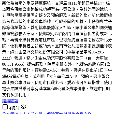
新化為台南的重要轉運樞紐，交通局自113年起已將綠14、綠
15兩條傳統公車路線成功轉型為小黃公車，為較外圍的礁坑、
五甲勢民眾提供固定班次及預約服務。新闢的綠34新化循環線
為首條環狀的小黃公車路線，行經外圍的知義、山仔腳與竹子
腳等傳統聚落，善用轎車優勢深入社區，讓小黃公車如同交通
微血管般駛入窄巷，使鄉親可以由家門口直達新化老街或新化
站，再轉乘綠幹支線前往市區，也可預約直達臺南醫院新化分
院，便利年長者回診或領藥。臺南市公共運輸處處長劉佳峰表
示，綠33由皇冠交通股份有限公司（中華衛星車隊06-291-
2222）營運，綠34則由成功汽車股份有限公司（台一大車隊
06-331-9555）提供服務。除固定班次外，也提供站牌方圓1公
里內的預約服務，預約需2人以上共乘，最遲在搭車前1日下午
5點前電話進線，或利用「大台南公車APP」預約。另小黃公
車比照公車收費，使用市民敬老卡、愛心卡可免費搭乘，使用
電子票證搭乘可享有基本里程8公里免費等優惠，歡迎市民朋
友們多加利用。
繼續閱讀
4週前