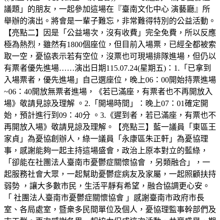
議題」的朋友，一起參加這場在『臺南文化中心 演藝廳』所
舉辦的演出。將會是一輩子難忘，非常難得特別的公益活動。
【亮點二】因是「公益場次，沒有收費」完全免費，所以反應
極為熱烈，雖然有1800個座位，但目前入場票，已經全都被索
取一空，憂協表示若有空位，沒票也可現場排隊進場，但仍以
有票者優先進場……演出日期115.07.24(星期五)：1.「已拿到
入場票者，優先進場」自己選座位，晚上06：00開始持票進場
~06：40開放無票者進場，《若已滿座，有票者也不再開放入
場》敬請見諒及理解 。2.「開場時間」：晚上07：01確定開
始，預計進行到09：40分 。3.《遲到者，若已滿座，有票也不
再開放入場》敬請見諒及理解。【亮點三】藍一議員「東區王
家貞」為憂協創辦人，綠一議員「永康區朱正軒」為憂協理
事，感謝能夠一起主持這場盛會，政治上原本對立的藍綠，
「卻能在社團法人臺南市憂鬱症關懷協會 ，另類融合」，一
起服務社會大眾，一起幫助憂鬱症病友及家屬，一起照顧扶持
弱勢 ，讓大多數市民，生活平靜有希望，融合協調更心安。
「 社團法人臺南市憂鬱症關懷協會 」感謝臺南市政府市長
室、各局處室，暨衆多民間單位及個人，憂協理監事幹部們及