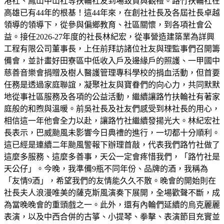
港社、鳳山中山社等扶輪社友到場致賀與觀禮。路竹扶輪社在
高雄已有44年的根基！這44年來，在創社社長及各屆社長卓越
領導的領導下，從參與偏鄉教育、社區關懷，到各項社會公
益。接任2026-27年度的社長林紀宏，從事營造建築業為詳興
工程有限公司董事長，上任前拜訪諸位社友與理監事們召開籌
備會，並計畫好田寮區中低收入戶及邊緣戶的照護、一甲國中
慈善音樂會捐贈及樹人醫護管理專科學校的捐血活動，但首要
任務是透過家庭聯誼，凝聚社友與寶眷們的向心力，共同默默
地從事社區服務及各項的公益活動，繼續讓路竹扶輪社有著家
庭般的和煦與溫暖。前吳社長及社友們感受到林社長的用心，
相信這一年他會全力以赴，讓路竹社繼續發揚光大。林紀宏社
長表示，巴威颱風未影響今日典禮的進行，一切都十分順利。
這已經是連續二年颱風警報下辦理首敲，代表我們路竹社做了
這麼多服務、這麼多善事，天公一定會疼惜我們，「路竹社是
天公仔」。今晚，我準備9瓶不同年份、品牌的酒，我稱為
「友情9酒」，希望我們的友情能久久不散。晚會的開始則在
社長夫人浪漫唯美的薩克斯風演奏下展開，全場歡聲不斷，成
為當晚晚會的重頭戲之一。此外，還有內輪們延續的烏克麗麗
表演，以及中西合併的古箏、小提琴、拳擊、表演節目充實並