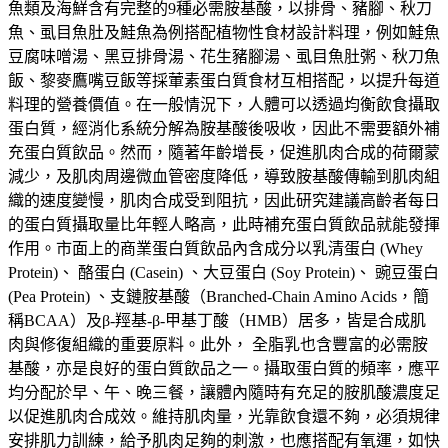
魚類及海鮮含有完整的9種必需胺基酸，以排骨、豬腳、秋刀
魚、虱目魚肚及鮭魚為例搭配植物性食材設計料理，例如鮭魚
豆腐味噌湯、黑豆排骨湯、花生豬腳湯、虱目魚肚粥、秋刀魚
飯、黎麥鷹嘴豆飯等採葷素蛋白質食材互相搭配，以提升每道
料理的營養價值。在一般情況下，人體可以透過均衡飲食攝取
蛋白質，經消化系統分解為胺基酸後吸收，因此不需要額外補
充蛋白質飲品。然而，隨著年齡增長，促進肌肉合成的荷爾蒙
減少，及肌肉周邊微血管密度降低，導致胺基酸傳輸到肌肉組
織的速度變慢，肌肉合成受到阻抗，因此研究建議高齡者每日
的蛋白質攝取量比年輕人略高，此時補充蛋白質飲品就能發揮
作用。市面上的商業蛋白質飲品內含成分以乳清蛋白 (Whey
Protein)、 酪蛋白 (Casein) 、大豆蛋白 (Soy Protein)、 豌豆蛋白
(Pea Protein) 、支鏈胺基酸（Branched-Chain Amino Acids，簡
稱BCAA）及β-羥基-β-甲基丁酸（HMB）居多，皆是合成肌
肉與修復組織的重要原料。此外， 全脂乳也含豐富的必需胺
基酸，亦是良好的蛋白質飲品之一。攝取蛋白質的頻率，應平
均分配於早、午、晚三餐，讓體內隨時有充足的胺肌酸濃度足
以促進肌肉合成效。維持肌肉量，光靠飲食還不夠，必須規律
安排肌力訓練，給予肌肉足夠的刺激，也應搭配有氧運，如快