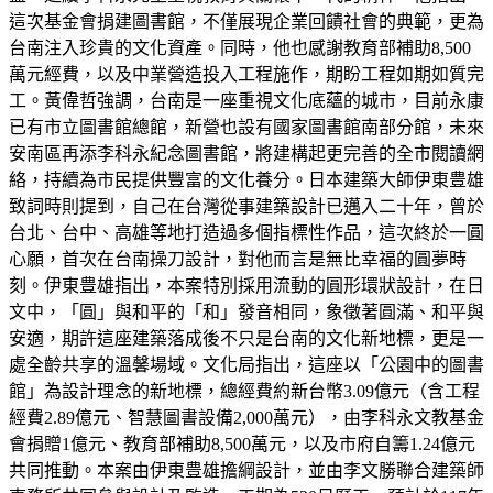
這次基金會捐建圖書館，不僅展現企業回饋社會的典範，更為
台南注入珍貴的文化資產。同時，他也感謝教育部補助8,500
萬元經費，以及中業營造投入工程施作，期盼工程如期如質完
工。黃偉哲強調，台南是一座重視文化底蘊的城市，目前永康
已有市立圖書館總館，新營也設有國家圖書館南部分館，未來
安南區再添李科永紀念圖書館，將建構起更完善的全市閱讀網
絡，持續為市民提供豐富的文化養分。日本建築大師伊東豊雄
致詞時則提到，自己在台灣從事建築設計已邁入二十年，曾於
台北、台中、高雄等地打造過多個指標性作品，這次終於一圓
心願，首次在台南操刀設計，對他而言是無比幸福的圓夢時
刻。伊東豊雄指出，本案特別採用流動的圓形環狀設計，在日
文中，「圓」與和平的「和」發音相同，象徵著圓滿、和平與
安適，期許這座建築落成後不只是台南的文化新地標，更是一
處全齡共享的溫馨場域。文化局指出，這座以「公園中的圖書
館」為設計理念的新地標，總經費約新台幣3.09億元（含工程
經費2.89億元、智慧圖書設備2,000萬元），由李科永文教基金
會捐贈1億元、教育部補助8,500萬元，以及市府自籌1.24億元
共同推動。本案由伊東豊雄擔綱設計，並由李文勝聯合建築師