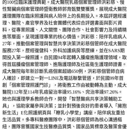
的100位臨床護理典範。成大醫院乳癌個案管理師洪彩慈、慢
性腎臟病個案管理師暨衛教師郭育甄雙雙獲獎，展現成大醫院
護理團隊在臨床照護與病人陪伴上的長期投入。本屆評選經護
理、醫院、產官學界及社會團體代表綜合評選書面與影片資
料，從專業照護、人文關懷、團隊合作、社會影響力及持續精
進等層面，呈現護理專業的核心價值。洪彩慈：陪伴乳癌病人
27年，推動個案管理與智慧共享決策洪彩慈個管師在成大醫院
服務27年，歷經復健科、外科加護病房等歷練，並在SARS期
間投入第一線照護。自民國94年起轉入腫瘤進階護理領域，取
得首屆腫瘤個案管理師、進階護理師及社區衛生護理師證書。
成大醫院每年新診斷乳癌個案超過650例，洪彩慈個管師自病
人確診，即建立一對一LINE及電話聯繫管道，於民國99年首
創「個案管理照護門診」，將衛教工作由被動轉為主動，成大
醫院112年至114年乳癌留治率達95.16%、完治率達97.26%。
她也與護理學系教師合作，開發「智慧醫病共享決策輔助工
具」，協助家屬參與決策；並針對預後良好的患者導入「擁抱
新生活」E化照護網頁與「瞭乳小學堂」講座，陪伴病友重拾
生活品質。多專科醫療團隊中，洪彩慈個管師為核心溝通樞
紐，團隊曾獲國家生技醫療品質獎、國家品質標章及醫策會優