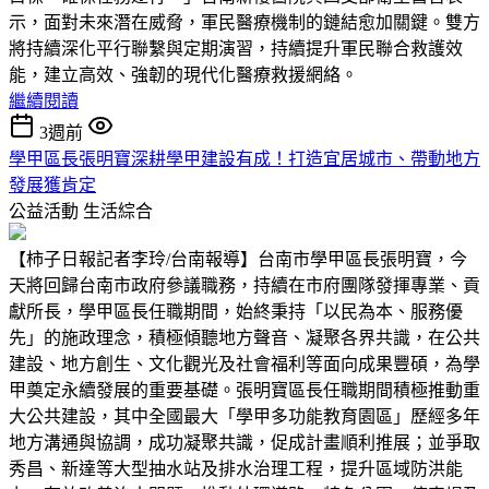
示，面對未來潛在威脅，軍民醫療機制的鏈結愈加關鍵。雙方
將持續深化平行聯繫與定期演習，持續提升軍民聯合救護效
能，建立高效、強韌的現代化醫療救援網絡。
繼續閱讀
3週前
學甲區長張明寶深耕學甲建設有成！打造宜居城市、帶動地方
發展獲肯定
公益活動
生活綜合
【柿子日報記者李玲/台南報導】台南市學甲區長張明寶，今
天將回歸台南市政府參議職務，持續在市府團隊發揮專業、貢
獻所長，學甲區長任職期間，始終秉持「以民為本、服務優
先」的施政理念，積極傾聽地方聲音、凝聚各界共識，在公共
建設、地方創生、文化觀光及社會福利等面向成果豐碩，為學
甲奠定永續發展的重要基礎。張明寶區長任職期間積極推動重
大公共建設，其中全國最大「學甲多功能教育園區」歷經多年
地方溝通與協調，成功凝聚共識，促成計畫順利推展；並爭取
秀昌、新達等大型抽水站及排水治理工程，提升區域防洪能