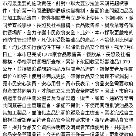
市府最重要的施政責任。針對中聯大豆沙拉油苯駢芘超標事
件，市府第一時間啟動跨局處應變機制，全面追查問題油品及
其加工製品流向，督導相關業者立即停止使用、下架回收，並
同步查核學校、長照及社福機構、食品販售業、餐飲業等各類
供餐場所，全力守護市民飲食安全。此外，本市採取更嚴格的
預防性管理措施，凡使用受影響油品的產品，不論使用比例高
低，均要求先行預防性下架，以降低食品安全風險。截至7月8
日止，本市已完成1,270家食品販售業、餐飲業、長照及社福
機構、學校等供餐場所查核，累計下架回收受影響油品1,079
公斤，並持續追蹤問題油品及相關產品流向，督促業者及相關
單位立即停止使用並完成更換，確保食品安全管理不留漏洞，
讓市民安心消費、安心用餐。黃市長表示，食品安全需要政府
與產業共同努力，才能建立完善的安全防護網。因此，市府特
別邀集食品相關公協會及食品製造、販售、餐飲、通路等業者
共同簽署自主管理宣言，承諾不提供、不使用問題批號油品及
其加工製品，並強化產品追溯追蹤及自主檢查。業者完成自主
檢視並確認產品符合食品安全管理要求後，將配合張貼食安標
章，提升食品安全資訊透明度及消費者辨識便利性，共同提升
食品安全管理品質。今天的簽署不僅是一份承諾，更象徵政府