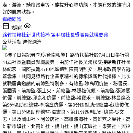
走、游泳、騎腳踏車等，能提升心肺功能，才能有效的維持良
好的肌肉狀態。
繼續閱讀
3週前
路竹扶輪社新世代接棒 第44屆社長暨職員就職慶典
公益活動
進修深造
【柿子日報記者李玲/台南報導】路竹扶輪社於7月11日舉行第
44屆社長暨職員就職慶典，由前任社長吳鴻松交接給新任社長
林紀宏，國際扶輪3510地區總監陳高明監交，現場政商學界冠
蓋雲集，共同見證路竹企業家精神的傳承與新世代接棒。此次
就職慶典邀請的前總監特別多，有總監-陳高明伉儷、秘書長-
張國寳、前總監-張土火、前總監-林照雄伉儷、前總監-張鴻熙
伉儷、前總監-邱崑和伉儷、前總監-賴寳禾、前總監-林昌煥及
第9分區助理總監-李鴻章伉儷、第9分區副助理總監-蘇聰俊伉
儷、第11分區助理總監-湯憲良、第11分區副助理總監-吳文
志，以及岡山社、阿公店社、高雄濱海社、高雄燕之巢社、高
雄新市鎮社、北高雄社、旗山社、旗山東區社、樂芙社、興達