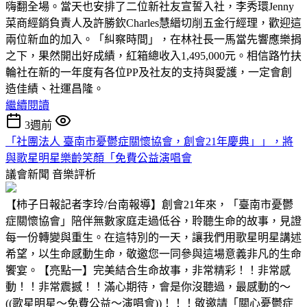
嗨翻全場。當天也安排了二位新社友宣誓入社，李秀環Jenny
菜商經銷負責人及許勝欽Charles慧縉切削五金行經理，歡迎這
兩位新血的加入。「糾察時間」，在林社長一馬當先響應樂捐
之下，果然開出好成績，紅箱總收入1,495,000元。相信路竹扶
輪社在新的一年度有各位PP及社友的支持與愛護，一定會創
造佳績、社運昌隆。
繼續閱讀
3週前
「社團法人 臺南市憂鬱症關懷協會，創會21年慶典」」，將
與歌星明星樂齡笑顏「免費公益演唱會
議會新聞
音樂評析
【柿子日報記者李玲/台南報導】創會21年來，「臺南市憂鬱
症關懷協會」陪伴無數家庭走過低谷，聆聽生命的故事，見證
每一份轉變與重生。在這特別的一天，讓我們用歌星明星講述
希望，以生命感動生命，敬邀您一同參與這場意義非凡的生命
饗宴。【亮點一】完美結合生命故事，非常精彩！！非常感
動！！非常震撼！！滿心期待，會是你沒聽過，最感動的～
((歌星明星～免費公益～演唱會))！！！敬邀請「關心憂鬱症