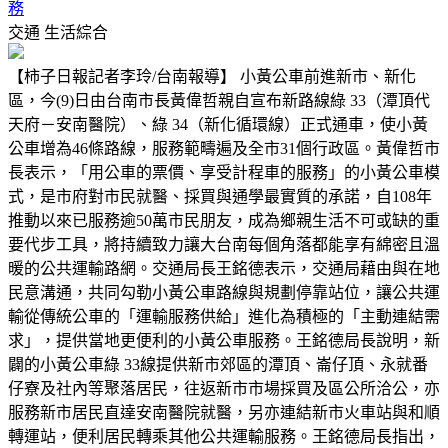
務
交通
生活綜合
【柿子日報記者李玲/台南報導】 小黃公車前進新市、新化
區，今(9)日由台南市長黃偉哲親自宣布新路線綠 33（潭頂代
天府－安南醫院）、綠 34（新化循環線）正式通車，使小黃
公車增為46條路線，服務範疇遍及全市31個行政區。黃偉哲市
長表示，「用公車的票價、享受計程車的服務」的小黃公車模
式，是市府對市民就醫、採買與通學最實質的承諾，自108年
推動以來已服務逾50萬市民朋友，成為鄉親生活不可或缺的重
要代步工具，將持續致力讓大台南每個角落都能享有綿密且溫
暖的公共運輸路網。交通局長王銘德表示，交通局藉由與在地
民意溝通，共同勾勒小黃公車路線與規劃停靠站位，讓公共運
輸從傳統公車的「運輸服務供給」進化為積極的「主動連結需
求」，提供當地更便利的小黃公車服務。王銘德局長說明，新
闢的小黃公車綠 33線提供新市郊區的潭頂、崙仔頂、永就番
仔寮及社內等聚落居民，往返新市市場採買及區公所洽公，亦
服務新市居民直達安南醫院就醫，另亦連結新市火車站與和順
轉運站，便利居民轉乘其他公共運輸服務。王銘德局長指出，