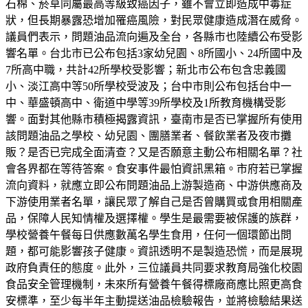
石棉、菸草同屬最高等級致癌因子，雖不會立即造成中毒症
狀，但長期暴露恐增加罹癌風險，對民眾健康造成潛在威脅。
議員們表示，問題油品流向遍及全台，各縣市也陸續公布受影
響名單。台北市已公布包括3家幼兒園、8所國小、24所國中及
7所高中職，共計42所學校受影響；新北市公布包含忠義國
小、淡江高中等50所學校受波及；台中市則公布包括台中一
中、華盛頓高中、衛道中學等39所學校及1所教育機構受影
響。面對其他縣市積極揭露資訊，臺南市是否已掌握所有使用
該問題油品之學校、幼兒園、團膳業者、餐飲業者及夜市攤
販？是否已完成全面清查？又是否願意主動公布相關名單？社
會各界都在等待答案。食安事件最怕資訊黑箱。市府若已掌握
流向資料，就應立即公布問題油品上游製造商、中游供應商及
下游使用業者名單，讓民眾了解自己是否曾購買或食用相關產
品，保障人民知情權及選擇權。學生是最需要被保護的族群，
學校營養午餐每日供應數萬名學生食用，任何一個環節出問
題，都可能影響孩子健康。資訊透明不是製造恐慌，而是展現
政府負責任的態度。此外，三位議員共同要求教育局強化校園
食品安全管理機制，未來所有營養午餐得標廠商應比照更高食
安標準，至少每半年主動提送油品檢驗報告，並將檢驗結果送