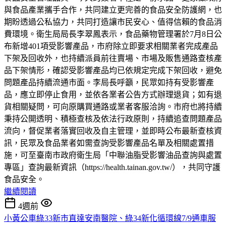
與食品產業攜手合作，共同建立更完善的食品安全防護網，也
期盼透過公私協力，共同打造讓市民安心、值得信賴的食品消
費環境。衛生局局長李翠鳳表示，食品藥物管理署於7月8日公
布新增401項受影響產品，市府除立即要求相關業者完成產品
下架及回收外，也持續派員前往賣場、市場及販售通路查核產
品下架情形，確認受影響產品均已依規定完成下架回收，避免
問題產品持續流通市面。李局長呼籲，民眾如持有受影響產
品，應立即停止食用，並依各業者公告方式辦理退貨；如有退
貨相關疑問，可向原購買通路或業者客服洽詢。市府也將持續
秉持公開透明、積極查核及依法行政原則，持續追查問題產品
流向，督促業者落實回收及自主管理，並即時公布最新查核資
訊，民眾及食品業者如需查詢受影響產品名單及相關處置措
施，可至臺南市政府衛生局「中聯油脂受影響油品查詢與處置
專區」查詢最新資訊（https://health.tainan.gov.tw/），共同守護
食品安全。
繼續閱讀
4週前
小黃公車綠33新市直達安南醫院、綠34新化循環線7/9通車服