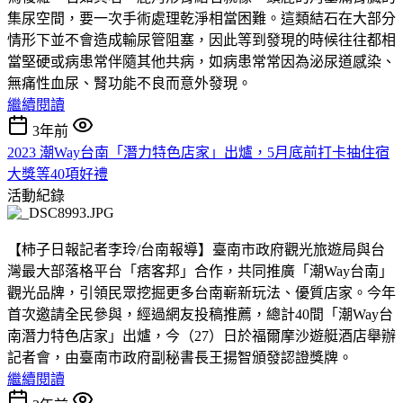
集尿空間，要一次手術處理乾淨相當困難。這類結石在大部分
情形下並不會造成輸尿管阻塞，因此等到發現的時候往往都相
當堅硬或病患常伴隨其他共病，如病患常常因為泌尿道感染、
無痛性血尿、腎功能不良而意外發現。
繼續閱讀
3年前
2023 潮Way台南「潛力特色店家」出爐，5月底前打卡抽住宿
大獎等40項好禮
活動紀錄
【柿子日報記者李玲/台南報導】臺南市政府觀光旅遊局與台
灣最大部落格平台「痞客邦」合作，共同推廣「潮Way台南」
觀光品牌，引領民眾挖掘更多台南嶄新玩法、優質店家。今年
首次邀請全民參與，經過網友投稿推薦，總計40間「潮Way台
南潛力特色店家」出爐，今（27）日於福爾摩沙遊艇酒店舉辦
記者會，由臺南市政府副秘書長王揚智頒發認證獎牌。
繼續閱讀