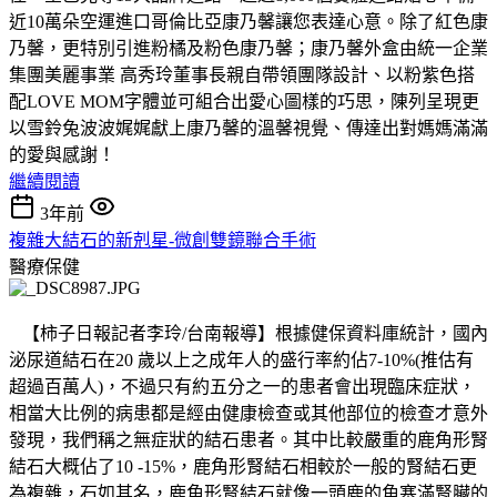
近10萬朵空運進口哥倫比亞康乃馨讓您表達心意。除了紅色康
乃馨，更特別引進粉橘及粉色康乃馨；康乃馨外盒由統一企業
集團美麗事業 高秀玲董事長親自帶領團隊設計、以粉紫色搭
配LOVE MOM字體並可組合出愛心圖樣的巧思，陳列呈現更
以雪鈴兔波波娓娓獻上康乃馨的溫馨視覺、傳達出對媽媽滿滿
的愛與感謝！
繼續閱讀
3年前
複雜大結石的新剋星-微創雙鏡聯合手術
醫療保健
【柿子日報記者李玲/台南報導】根據健保資料庫統計，國內
泌尿道結石在20 歲以上之成年人的盛行率約佔7-10%(推估有
超過百萬人)，不過只有約五分之一的患者會出現臨床症狀，
相當大比例的病患都是經由健康檢查或其他部位的檢查才意外
發現，我們稱之無症狀的結石患者。其中比較嚴重的鹿角形腎
結石大概佔了10 -15%，鹿角形腎結石相較於一般的腎結石更
為複雜，石如其名，鹿角形腎結石就像一頭鹿的角塞滿腎臟的