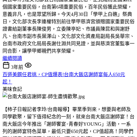
個國家重要民俗，台南第6項重要民俗，百年民俗獲此榮耀，
意義非凡，也是眾望所歸。今天4月30日「學甲上白礁」祭典
日，文化部次長李連權特別前往學甲慈濟宮頒贈國家重要民俗
證書給副董事長陳俊男，立委陳亭妃、市議員陳昆和與謝舒
凡、台南市副市長葉澤山、文化部文化資產局副局長吳華宗、
台南市政府文化局局長謝仕淵共同見證，並與慈濟宮董監事一
同合影，讓學甲鄉親們共享榮耀。
繼續閱讀
3年前
百道美饌任君挑，CP值爆表!台南大飯店謝師宴每人650元
起！
美味食記
【柿子日報記者李玲/台南報導】畢業季到來，想要與老師及
同學歡聚，留下值得紀念的一刻，就來台南大飯店謝師宴！台
南大飯店今年推出「謝師饗宴･青春好YOUNG」活動，一系
列的謝師宴特色菜單，最低只要650元起，CP值超高！同學們