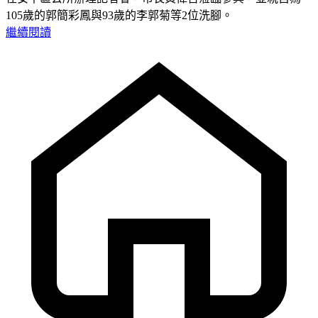
105歲的郭簡彩鳳與93歲的李郭菊等2位洗腳。
繼續閱讀