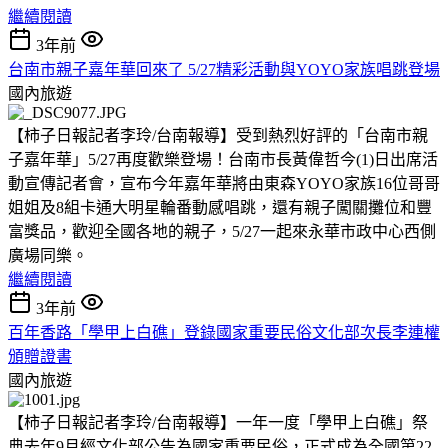
繼續閱讀
3年前
台南市親子嘉年華回來了 5/27精彩活動與YOYO家族唱跳登場
國內旅遊
【柿子日報記者李玲/台南報導】受到熱烈好評的「台南市親
子嘉年華」5/27再度歡樂登場！台南市長黃偉哲今(1)日出席活
動宣傳記者會，宣布今年嘉年華將由東森YOYO家族16位哥哥
姐姐及8組卡通大明星輪番動感唱跳，還有親子闖關攤位和豐
富獎品，歡迎全國各地的親子，5/27一起來永華市政中心西側
廣場同樂。
繼續閱讀
3年前
百年香路「學甲上白礁」登錄國家重要民俗文化部次長李連權
頒贈證書
國內旅遊
【柿子日報記者李玲/台南報導】一年一度「學甲上白礁」祭
典去年9月經文化部公告為國家重要民俗，正式成為全國第22