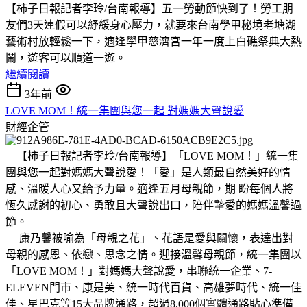
【柿子日報記者李玲/台南報導】五一勞動節快到了！勞工朋
友們3天連假可以紓緩身心壓力，就要來台南學甲秘境老塘湖
藝術村放輕鬆一下，適逢學甲慈濟宮一年一度上白礁祭典大熱
鬧，遊客可以順道一遊。
繼續閱讀
3年前
LOVE MOM！統一集團與您一起 對媽媽大聲說愛
財經企管
【柿子日報記者李玲/台南報導】「LOVE MOM！」統一集
團與您一起對媽媽大聲說愛！「愛」是人類最自然美好的情
感、溫暖人心又給予力量。適逢五月母親節，期 盼每個人將
恆久感謝的初心、勇敢且大聲說出口，陪伴摯愛的媽媽溫馨過
節。
康乃馨被喻為「母親之花」、花語是愛與關懷，表達出對
母親的感恩、依戀、思念之情。迎接溫馨母親節，統一集團以
「LOVE MOM！」對媽媽大聲說愛，串聯統一企業、7-
ELEVEN門市、康是美、統一時代百貨、高雄夢時代、統一佳
佳、星巴克等15大品牌通路，超過8,000個實體通路貼心準備