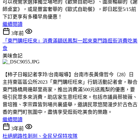
可以視需求選擇獨立場地的《歡樂自助吧》、圍桌暢聊的《謝
師桌宴》，或是豐富奢華的《歐式自助餐》，即日起至5/15前
下訂更享有多種早鳥優惠！
繼續閱讀
3年前
「東門購旺旺來」消費滿額送鳳梨一起來東門路逛街消費吃美
食
美味食記
【柿子日報記者李玲/台南報導】台南市長黃偉哲今（28）日
主持東區區公所2023「東門購旺旺來」行銷活動記者會，聯合
東門路橋周邊鄰里商家，推出消費滿500元送鳳梨的優惠，要
吸引民眾多來消費，助店家生意旺旺來。包括市議員蔡筱薇、
曾培雅、李宗霖皆到場共襄盛舉，邀請民眾悠閒漫步於古色古
香的東門町氛圍中，盡情享受逛街吃美食的樂趣。
繼續閱讀
3年前
杜絕網路性剝削、全民兒保特攻隊