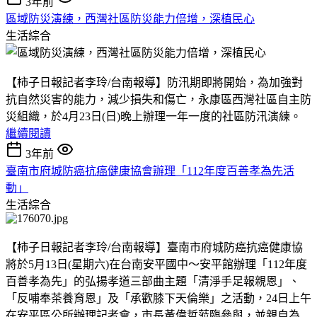
3年前
區域防災演練，西灣社區防災能力倍增，深植民心
生活綜合
【柿子日報記者李玲/台南報導】防汛期即將開始，為加強對
抗自然災害的能力，減少損失和傷亡，永康區西灣社區自主防
災組織，於4月23日(日)晚上辦理一年一度的社區防汛演練。
繼續閱讀
3年前
臺南市府城防癌抗癌健康協會辦理「112年度百善孝為先活
動」
生活綜合
【柿子日報記者李玲/台南報導】臺南市府城防癌抗癌健康協
將於5月13日(星期六)在台南安平國中〜安平館辦理「112年度
百善孝為先」的弘揚孝道三部曲主題「清淨手足報親恩」、
「反哺奉茶養育恩」及「承歡膝下天倫樂」之活動，24日上午
在安平區公所辦理記者會，市長黃偉哲蒞臨參與，並親自為