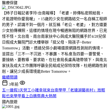
醫療保健
【柿子日報記者李玲/台南報導】「老婆，妳傳私密照給我，
才能證明你愛我喔」，15歲的少女在網路結交一名自稱工程師
的男子，認識不到一個月，就互稱「老公、老婆」，對方還要
少女拍傳裸照，這樣的情境在現今暢通無阻的網路世界，已見
怪不怪。北台南、南台南家扶中心與成大醫院攜手於4/28兒保
日假成大醫院門診大樓舉辦「挺父母、陪孩子~Better
Tomorrow」活動，透過兒保小劇場還原網路性剝削的情境，
並提出「三不~~不沉迷、不暴露、不私會及四要~~要警覺、
要接納、要教導、要求助，在社會局長盧禹璁帶領下，與南北
家扶及成大工作團隊呼籲全民組成兒保特攻隊，杜絕網路性剥
削，讓兒少成長環境能Better Tomorrow。
繼續閱讀
3年前
五一連假3天勞工小確幸就來台南學甲「老塘湖藝術村」放輕
鬆也來學甲看上白礁祭典大熱鬧
國內旅遊