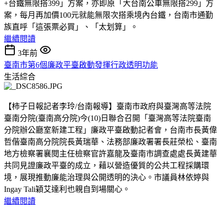
+台鐵無限搭399」方案，亦即原「大台南公車無限搭299」方
案，每月再加價100元就能無限次搭乘境內台鐵，台南市通勤
族直呼「這張票必買」、「太划算」。
繼續閱讀
3年前
臺南市第6個廉政平臺啟動發揮行政透明功能
生活綜合
【柿子日報記者李玲/台南報導】臺南市政府與臺灣高等法院
臺南分院(臺南高分院)今(10)日聯合召開「臺灣高等法院臺南
分院辦公廳室新建工程」廉政平臺啟動記者會，台南市長黃偉
哲偕臺南高分院院長黃瑞華、法務部廉政署署長莊榮松、臺南
地方檢察署襄閱主任檢察官許嘉龍及臺南市調查處處長黃建華
共同見證廉政平臺的成立，藉以營造優質的公共工程採購環
境，展現推動廉能治理與公開透明的決心。市議員林依婷與
Ingay Tali穎艾達利也親自到場關心。
繼續閱讀