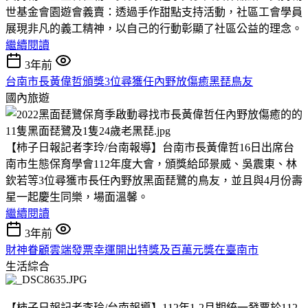
世基金會園遊會義賣：透過手作甜點支持活動，社區工會學員
展現非凡的義工精神，以自己的行動彰顯了社區公益的理念。
繼續閱讀
3年前
台南市長黃偉哲頒獎3位尋獲任內野放傷癒黑琵鳥友
國內旅遊
【柿子日報記者李玲/台南報導】台南市長黃偉哲16日出席台
南市生態保育學會112年度大會，頒獎給邱景威、吳震東、林
欽若等3位尋獲市長任內野放黑面琵鷺的鳥友，並且與4月份壽
星一起慶生同樂，場面溫馨。
繼續閱讀
3年前
財神眷顧雲端發票幸運開出特獎及百萬元獎在臺南市
生活綜合
【柿子日報記者李玲/台南報導】112年1-2月期統一發票於112