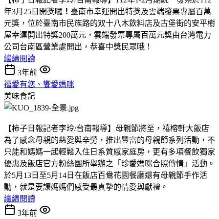
年3月25日開獎囉
！
臺南市幸運開出特獎及雲端發票專屬百萬
元獎，位於臺南市民族路的双十八木飲料店及古堡街的安平樹
屋幸運開出特獎200萬元，雲端發票專屬百萬元獎由台灣電力
公司台南區營業處開出，恭喜中獎民眾哦！
繼續閱讀
3年前
禧愛有您、饗愛媽咪
美味食記
【柿子日報記者李玲/台南報導】母親節將至，禧榕軒大飯店
為了感念母親的慈愛與辛勞，推出豐富的母親節系列活動，不
只能和媽媽一起輕鬆入住日系質感家庭房，更有多項餐飲獨家
優惠及飯店官方粉絲團所舉辦之「珍愛媽咪合照傳情」活動。
於5月13日至5月14日在飯店百鴦花園餐廳還有母親節手作活
動，就是要讓媽媽們感受最真摯的情愛與獻禮。
繼續閱讀
3年前