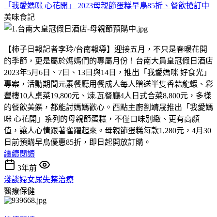
「我愛媽咪 心花開」 2023母親節蛋糕早鳥85折、餐飲搶訂中
美味食記
【柿子日報記者李玲/台南報導】迎接五月，不只是春暖花開
的季節，更是屬於媽媽們的專屬月份！台南大員皇冠假日酒店
2023年5月6日、7日、13日與14日，推出「我愛媽咪 好食光」
專案，活動期間元素餐廳用餐成人每人贈送半隻香蒜龍蝦、彩
豐樓10人桌菜19,800元、煉.瓦餐廳4人日式合菜8,800元，多樣
的餐飲美饌，都能討媽媽歡心。西點主廚劉靖晟推出「我愛媽
咪 心花開」系列的母親節蛋糕，不僅口味別緻、更有高顏
值，讓人心情跟著雀躍起來。母親節蛋糕每款1,280元，4月30
日前預購早鳥優惠85折，即日起開放訂購。
繼續閱讀
3年前
淺談婦女尿失禁治療
醫療保健