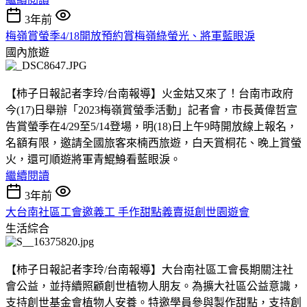
3年前
梅嶺賞螢季4/18開放預約賞梅嶺綠螢光、將軍藍眼淚
國內旅遊
【柿子日報記者李玲/台南報導】火金姑又來了！台南市政府
今(17)日舉辦「2023梅嶺賞螢季活動」記者會，市長黃偉哲宣
告賞螢季在4/29至5/14登場，明(18)日上午9時開放線上報名，
名額有限，邀請全國旅客來楠西旅遊，白天賞桐花、晚上賞螢
火，還可順遊將軍青鯤鯓看藍眼淚。
繼續閱讀
3年前
大台南社區工會邀義工 手作甜點義賣挺創世園遊會
生活綜合
【柿子日報記者李玲/台南報導】大台南社區工會長期關注社
會公益，並持續照顧創世植物人朋友。為擴大社區公益意識，
支持創世基金會植物人安養。特邀學員參與製作甜點，支持創