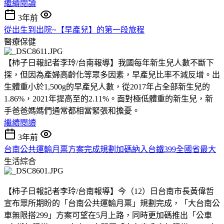
繼續閱讀
3年前
從出生到出院~【早產兒】的第一段旅程
醫療保健
【柿子日報記者李玲/台南報導】我國每年新生兒人數不斷下
探，但因為產婦高齡化等眾多因素，早產兒比率不減反增。出
生體重小於1,500g的早產兒人數，從2017年占全部新生兒的
1.86%，2021年提高至的2.11%。面對極低體重的新生兒，新
手爸爸媽媽們通常都相當緊張和擔憂。
繼續閱讀
3年前
台南公共運輸月票方案完成規劃加碼納入台鐵399全國省最大
生活綜合
【柿子日報記者李玲/台南報導】今（12）日台南市長黃偉哲
宣布眾所期盼的「台南公共運輸月票」規劃完成，「大台南公
車無限搭299」方案可望在5月上路，同時更加碼推出「公車