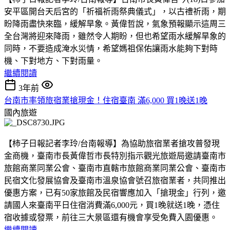
安平區開台天后宮的「祈福祈雨祭典儀式」，以古禮祈雨，期
盼降雨盡快來臨，緩解旱象。黃偉哲說，氣象預報顯示這周三
全台灣將迎來降雨，雖然令人期盼，但也希望雨水緩解旱象的
同時，不要造成淹水災情，希望媽祖保佑讓雨水能夠下對時
機、下對地方、下對雨量。
繼續閱讀
3年前
台南市率領旅宿業搶現金！住宿臺南 滿6,000 買1晚送1晚
國內旅遊
【柿子日報記者李玲/台南報導】為協助旅宿業者搶攻普發現
金商機，臺南市長黃偉哲市長特別指示觀光旅遊局邀請臺南市
旅館商業同業公會、臺南市直轄市旅館商業同業公會、臺南市
民宿文化發展協會及臺南市溫泉協會號召旅宿業者，共同推出
優惠方案，已有50家旅館及民宿響應加入「搶現金」行列，邀
請國人來臺南平日住宿消費滿6,000元，買1晚就送1晚，憑住
宿收據或發票，前往三大景區還有機會享受免費入園優惠。
繼續閱讀