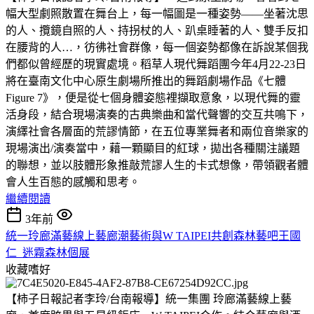
幅大型劇照散置在舞台上，每一幅圖是一種姿勢——坐著沈思
的人、攬鏡自照的人、持拐杖的人、趴桌睡著的人、雙手反扣
在腰背的人…，彷彿社會群像，每一個姿勢都像在訴說某個我
們都似曾經歷的現實處境。稻草人現代舞蹈團今年4月22-23日
將在臺南文化中心原生劇場所推出的舞蹈劇場作品《七體
Figure 7》，便是從七個身體姿態裡擷取意象，以現代舞的靈
活身段，結合現場演奏的古典樂曲和當代聲響的交互共鳴下，
演繹社會各層面的荒謬情節，在五位專業舞者和兩位音樂家的
現場演出/演奏當中，藉一顆顯目的紅球，拋出各種關注議題
的聯想，並以肢體形象推敲荒謬人生的卡式想像，帶領觀者體
會人生百態的感觸和思考。
繼續閱讀
3年前
統一玲廊滿藝線上藝廊潮藝術與W TAIPEI共創森林藝吧王國
仁_迷霧森林個展
收藏嗜好
【柿子日報記者李玲/台南報導】統一集團 玲廊滿藝線上藝