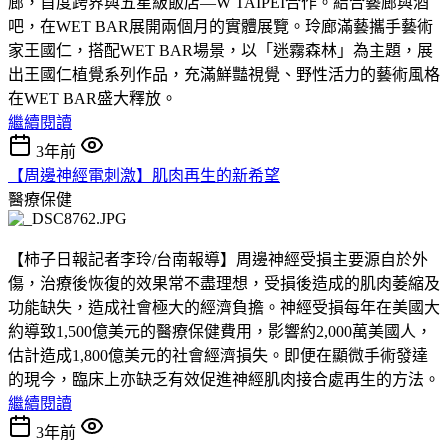
廊，首度跨界與五星級飯店—W TAIPEI合作。結合藝廊與酒
吧，在WET BAR展開兩個月的實體展覽。玲廊滿藝攜手藝術
家王國仁，搭配WET BAR場景，以「迷霧森林」為主題，展
出王國仁植覺系列作品，充滿鮮豔視覺、野性活力的藝術風格
在WET BAR盛大釋放。
繼續閱讀
3年前
【周邊神經電刺激】肌肉再生的新希望
醫療保健
【柿子日報記者李玲/台南報導】周邊神經受損主要源自於外
傷，治療後恢復的效果常不盡理想，受損後造成的肌肉萎縮及
功能缺失，造成社會極大的經濟負擔。神經受損每年在美國大
約導致1,500億美元的醫療保健費用，影響約2,000萬美國人，
估計造成1,800億美元的社會經濟損失。即便在顯微手術發達
的現今，臨床上亦缺乏有效促進神經肌肉接合處再生的方法。
繼續閱讀
3年前