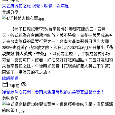
來去府城花之旅 視覺、味覺一次滿足
食譜分享
【柿子日報記者李玲/台南報導】春暖花開的三、四月
天，各式花海在台南遍地綻放，美不勝收，賞花拍美照成為春
天來台南旅遊的重要行程之一。台南大員皇冠假日酒店大廳
289吧也隨著百花齊放之際，即日起至2023年6月30日推出
「花
現美好 雙人英式下午茶」
，以花為主題，手工製成各式小巧
可愛、酸甜可口，好看、好拍又好好吃的甜點。三五好友相約
來台南賞花之餘，午後時光品嘗【花現美好雙人英式下午茶】
圓滿了一場浪漫的花之旅。
繼續閱讀
3年前
寵愛媽咪心花開！台南大飯店母親節豪華饗宴溫馨開桌！
美味食記