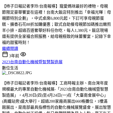
【柿子日報記者李玲/台南報導】寵愛媽咪最好的禮物，母親
節限定豪華饗宴在這裡！台南大飯店特別推出「幸福光暉｜母
親節特別企劃」，中式桌席6,800元起，下訂可享母親節蛋
糕、擴香石花88折加購優惠；歐式自助餐母親節加碼推出嫩煎
羊小排，超過百道奢華好料任你吃，每人1,380元。飯店現場
還有提供全家福合照服務，給母親極致的味蕾饗宴，記錄下幸
福的甜蜜時刻！
繼續閱讀
3年前
2023台南自動化機械暨智慧製造展
數位生活
【柿子日報記者李玲/台南報導】工商時報主辦、南台灣年度
規模最大的專業自動化機械展-「2023台南自動化機械暨智慧
製造展」，4月20日(四)至4月24日(一)在「大臺南會展中心」
(高鐵站旁)盛大舉行，超過200家廠商展出660格攤位，1樓滿
館展出，是南部最具指標性的自動化機械展覽盛會，展出智慧