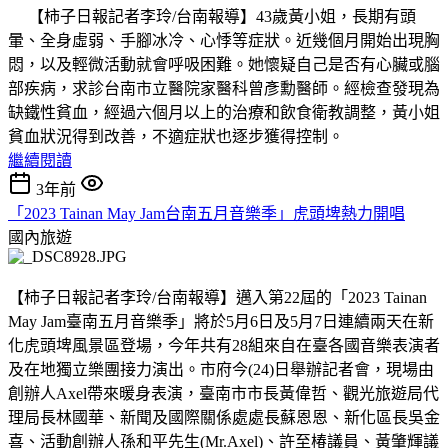
【柿子日報記者李玲/台南報導】43歲黃小姐，長期有頭
暈、全身虛弱
、
手腳冰冷、心悸等症狀。近幾個月開始出現胸
悶，以及輕微活動就會呼吸困難。她懷疑自己是否有心臟或腦
部疾病，求診台南市立醫院家醫科曾彥勳醫師。經檢查發現為
缺鐵性貧血，經過六個月以上的治療和飲食衛教調整，黃小姐
貧血狀況得到改善，不適症狀也逐步獲得控制。
繼續閱讀
3年前
「2023 Tainan May Jam台南五月音樂季」虎頭埤熱力開唱
國內旅遊
【柿子日報記者李玲/台南報導】邁入第22屆的「2023 Tainan
May Jam臺南五月音樂季」將於5月6日及5月7日連續兩天在新
化虎頭埤風景區登場，今年共有28組來自在臺各國音樂表演者
及在地獨立樂團接力演出。市府今(24)日舉辦記者會，現場由
創辦人Axel帶來暖身表演，臺南市市長黃偉哲、觀光旅遊局代
理局長林國華、新聞及國際關係處處長蘇恩恩、新化區長吳金
喜、活動創辦人孫和平先生(Mr.Axel)、許至椿議員、黃肇輝議