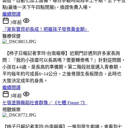
製造、自動化加工設備，每日參觀時間為早上十點，至下午五
點(最後一天下午四點閉展)，換證免費入場。
繼續閱讀
3年前
『家有寶貝初長成！把握孩子發育黃金期』
醫療保健
【柿子日報記者李玲/台南報導】近期門診遇到許多家長詢
問：『我的小孩還可以長高嗎？需要轉骨嗎？』針對這問題，
小孩在4-6歲，是長高的準備期。第二階段就是邁入青春期，
平均每年約可成長6~14公分，之後骨頭生長板閉合，此時也
大致決定成年的身高。
繼續閱讀
3年前
七張塗鴉舞蹈社會群像／《七體 Figure 7》
視聽娛樂
【柿子日報記者李玲/台南報導】一進到原生劇場，會看到七