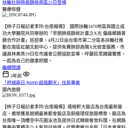
扶輪社辦肺癌篩檢南區22日登場
醫療保健
【柿子日報記者李玲/台南報導】 國際扶輪3470地區與國立成
功大學醫院共同舉辦的「早期肺癌篩檢計畫之X光 偏遠鄉鎮普
篩合作計畫」巡迴車，4月22日由台南市第二分區各扶輪社推
動在南區虹韻文創中心，提供免費肺部高階X光檢查服務，市
議員林美燕19日在市議會公開協助宣導，呼籲民眾踴躍響應，
一起為自己的健康把關。
繼續閱讀
3年前
「府城兩日 $6000 超值翻天」住房專案
國內旅遊
【柿子日報記者李玲/台南報導】禧榕軒大飯店為台南最新飯
店，甫榮獲易遊網最美都會飯店及銅級環保旅館標章。飯店為
台南唯一頂樓空中花園泳池及提供日式精緻餐食料理，在網路
聲量中累積不少人氣與討論度。近期更推出全新「日本會席料