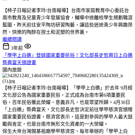
【柿子日報記者李玲/台南報導】台南市家庭教育中心委託台
南市教育及兒童青少年發展協會，輔導中途離校學生規劃職涯
藍圖，昨天前往安平陶坊研習陶藝，讓這些迷途青少年興趣昂
然，快樂的陶醉在捏土和泥塑的世界裏。
繼續閱讀
3年前
「學甲上白礁」登錄國家重要民俗！文化部長史哲周日上白礁
祭典當天頒證書
國內旅遊
【柿子日報記者李玲/台南報導】「學甲上白礁」於去年 9月經
文化部公告為國家重要民俗，正式成為台南市第6項重要民
俗，百年民俗獲此榮耀，意義非凡，也是眾望所歸。4月30日
「上白礁」祭典當天，文化部長史哲決定前往學甲慈濟宮頒贈
國家重要民俗證書，慈濟宮表示，這是對參與的學甲人最大鼓
勵與肯定，也是台南市無形文化資產的一大榮耀。
保生大帝台灣開基祖廟學甲慈濟宮，每年舉辦的「學甲上白