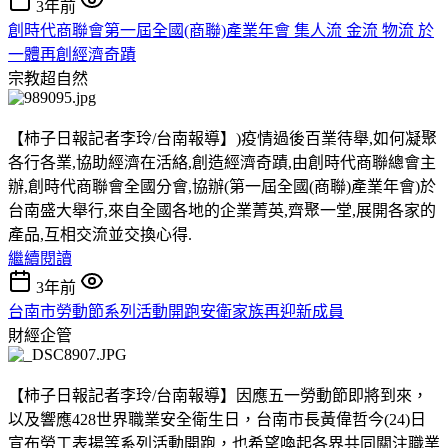
3年前
創時代商聯會第一屆全國(商聯)產業年會 集人流 金流 物流 於
一體再創經濟奇蹟
宗教超自然
【柿子日報記者李玲/台南報導】)疫情過後百業待舉,如何凝聚
各行各業,協助經濟在活絡,創造經濟奇蹟,由創時代商聯總會主
辦,創時代商聯會全國分會,協辦(第一屆全國(商聯)產業年會)於
台南盛大舉行,來自全國各地的企業菁英,齊聚一堂,展開各家的
產品,互相交流並交換心得.
繼續閱讀
3年前
台南市勞動節系列活動開跑安衛家族再迎新成員
財經企管
【柿子日報記者李玲/台南報導】因應五一勞動節即將到來，
以及響應428世界職業安全衛生日，台南市長黃偉哲今(24)日
宣布勞工表揚等系列活動開跑，也希望喚起各界共同關注職業