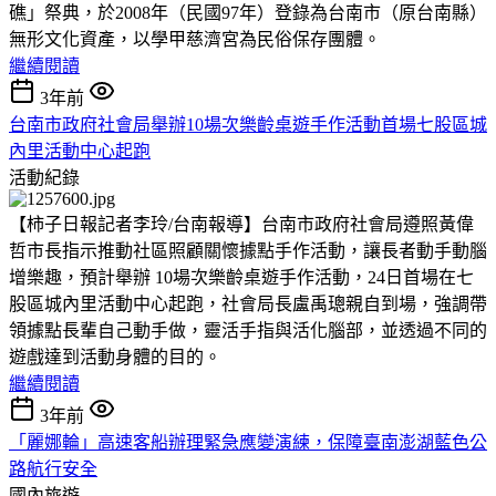
礁」祭典，於2008年（民國97年）登錄為台南市（原台南縣）
無形文化資產，以學甲慈濟宮為民俗保存團體。
繼續閱讀
3年前
台南市政府社會局舉辦10場次樂齡桌遊手作活動首場七股區城
內里活動中心起跑
活動紀錄
【柿子日報記者李玲/台南報導】台南市政府社會局遵照黃偉
哲市長指示推動社區照顧關懷據點手作活動，讓長者動手動腦
增樂趣，預計舉辦 10場次樂齡桌遊手作活動，24日首場在七
股區城內里活動中心起跑，社會局長盧禹璁親自到場，強調帶
領據點長輩自己動手做，靈活手指與活化腦部，並透過不同的
遊戲達到活動身體的目的。
繼續閱讀
3年前
「麗娜輪」高速客船辦理緊急應變演練，保障臺南澎湖藍色公
路航行安全
國內旅遊