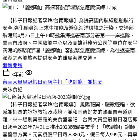
【柿子日報記者李玲/台南報導】為提高國內航線船舶航行
安全,強化船員海上求生技能及避免海洋環境之汙染，交通部
航港局4月25日上午10時邀集海巡署南部分署第一一岸巡隊、
臺南市政府、中國驗船中心以及高雄港務分公司等單位在安平
商港4號碼頭辦理「麗娜輪」客船緊急應變演練，為往返臺南-
澎湖之客船旅客提供安全的離島海運交通。
繼續閱讀
3年前
台南大員皇冠假日酒店主打「吃到飽」謝師宴
美味食記
【柿子日報記者李玲/台南報導】 鳳陽花開，驪歌輕唱，欲
感謝師長的諄諄教誨及栽培，並和同窗好友的熱血青春道別
離，來一場別具意義的美食盛宴吧！台南大員皇冠假日酒店即
日起至2023年7月31日推出2023閃耀畢業季！「吃到飽」謝師
宴優惠方案。元素餐廳平日每人880元、假日每人999元，再享