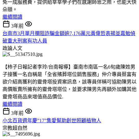
免一成服務費，提供給莘莘學子們在感謝師恩之際，也能大快
朵頤。
繼續閱讀
3年前
台南市3月單月攔阻詐騙金額逾7,176萬元黃偉哲表揚並嘉勉偵
破重大刑案有功人員
政論人文
【柿子日報記者李玲/台南報導】臺南市南區一名6旬歲陳姓男
子接獲一名自稱是「全省殯葬塔位銷售服務」仲介專員蔡富有
欲介紹高獲利的靈骨塔投資案訊息，該專員佯稱可協助陳男以
高價販賣所擁有的靈骨塔塔位，並要求陳男先再額外加購其他
靈骨塔商品來增值商品價位.
繼續閱讀
3年前
小北百貨週年慶”17”集愛幫助創世照顧植物人
宗教超自然