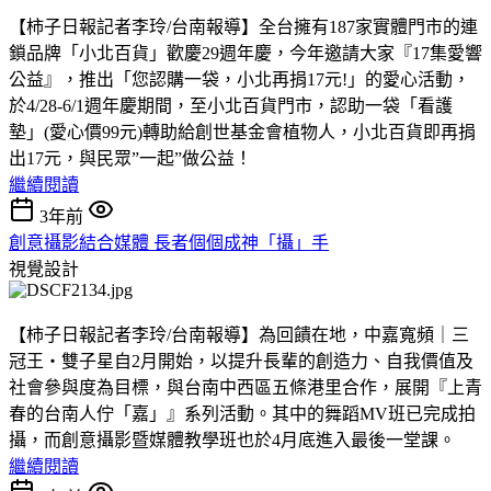
【柿子日報記者李玲/台南報導】全台擁有187家實體門市的連
鎖品牌「小北百貨」歡慶29週年慶，今年邀請大家『17集愛響
公益』，推出「您認購一袋，小北再捐17元!」的愛心活動，
於4/28-6/1週年慶期間，至小北百貨門市，認助一袋「看護
墊」(愛心價99元)轉助給創世基金會植物人，小北百貨即再捐
出17元，與民眾”一起”做公益！
繼續閱讀
3年前
創意攝影結合媒體 長者個個成神「攝」手
視覺設計
【柿子日報記者李玲/台南報導】為回饋在地，中嘉寬頻｜三
冠王‧雙子星自2月開始，以提升長輩的創造力、自我價值及
社會參與度為目標，與台南中西區五條港里合作，展開『上青
春的台南人佇「嘉」』系列活動。其中的舞蹈MV班已完成拍
攝，而創意攝影暨媒體教學班也於4月底進入最後一堂課。
繼續閱讀