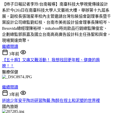
【柿子日報記者李玲/台南報導】南臺科技大學視覺傳達設計
系於今(26)日在南臺科技大學人文藝術大樓，舉辦第十九屆系
展，副校長張瑞星率校內主管邀請台灣包裝協會副理事長暨千
葉設計公司總監劉虹枝、台南市美術設計協會理事長陳昭岑、
Besovida總經理陳裕祥、mikabon時尚飲品行銷總監陳俊宏、
企劃總監郭辰嘉及國立台南高商廣告設計科主任孫聖和與會，
現場賢達齊聚。
繼續閱讀
3年前
【五十肩】又痛又難活動！ 我想找回更年輕、健康的肩
膀！！
醫療保健
繼續閱讀
3年前
迷途少年安平陶坊研習陶藝 陶醉在捏土和泥塑的世界裡
國內旅遊