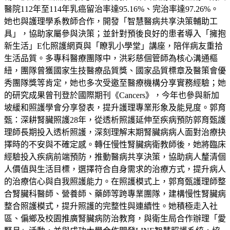
醫院112年至114年乳癌留治率達95.16%、完治率達97.26%。
她也與護理學系教師合作，開發「智慧醫病共享決策輔助工
具」，協助家屬參與決策；並針對預後良好的患者導入「擁抱
新生活」E化照護網頁與「瞭乳小學堂」講座，陪伴病友重拾
生活品質。多專科醫療團隊中，洪彩慈個管師為核心溝通樞
紐，團隊曾獲國家生技醫療品質獎、國家品質標章及醫策會優
秀團隊獎等肯定，她也多次受邀至醫療機構分享實務經驗；她
的研究成果曾刊登於國際期刊《Cancers》，今年也參與新加
坡緩和照護學會分享發表，提升護理專業形象及能見度。郭育
甄：深耕腎臟照護28年，從透析照護延伸至疾病預防郭育甄護
理師長期投入透析照護，深刻理解末期腎臟病病人面對治療抉
擇時的不安與不確定感。轉任慢性腎臟病衛教師後，她將臨床
經驗投入疾病前端預防，推動醫病共享決策，協助病人釐清個
人價值與生活目標，選擇符合自身需求的治療方式，提升病人
的治療信心與自我照護能力。在照護模式上，郭育甄護理師整
合腎臟科醫師、營養師、藥師等跨專業團隊，建構慢性腎臟病
整合照護模式，提升照護的完整性與連續性。她積極走入社
區、偏鄉及校園推廣腎臟病防治教育，與衛生局合作辦理「愛