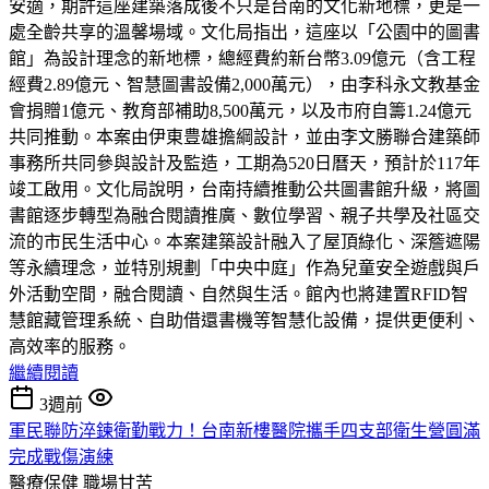
安適，期許這座建築落成後不只是台南的文化新地標，更是一
處全齡共享的溫馨場域。文化局指出，這座以「公園中的圖書
館」為設計理念的新地標，總經費約新台幣3.09億元（含工程
經費2.89億元、智慧圖書設備2,000萬元），由李科永文教基金
會捐贈1億元、教育部補助8,500萬元，以及市府自籌1.24億元
共同推動。本案由伊東豊雄擔綱設計，並由李文勝聯合建築師
事務所共同參與設計及監造，工期為520日曆天，預計於117年
竣工啟用。文化局說明，台南持續推動公共圖書館升級，將圖
書館逐步轉型為融合閱讀推廣、數位學習、親子共學及社區交
流的市民生活中心。本案建築設計融入了屋頂綠化、深簷遮陽
等永續理念，並特別規劃「中央中庭」作為兒童安全遊戲與戶
外活動空間，融合閱讀、自然與生活。館內也將建置RFID智
慧館藏管理系統、自助借還書機等智慧化設備，提供更便利、
高效率的服務。
繼續閱讀
3週前
軍民聯防淬鍊衛勤戰力！台南新樓醫院攜手四支部衛生營圓滿
完成戰傷演練
醫療保健
職場甘苦