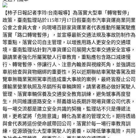
【柿子日報記者李玲/台南報導】為落實大型車「轉彎暫停」
政策，臺南監理站於115年7月17日假臺南市汽車貨運商業同業
公會之會員大會，向現場百餘家貨運業者代表推動所屬駕駛應
落實「路口轉彎暫停」，並宣導最新交通法規及事故防制作為
等重點，落實公司自主管理，以增進用路人更安全的交通環
境。臺南監理站針對汽車貨運公司展開大型車交通安全宣導，
籲請業者強化所屬駕駛人行車教育，重點應包含路口減速慢
行、轉彎暫停、停讓行人、注意內輪差與視線死角，並強調出
車前檢查與貨物綑綁的重要性。另以近期聯結車駕駛毒駕及遊
覽車無職業駕照駕車而造成重大事故的案例，最終皆廢止公司
運輸業營業執照及吊銷所有車輛牌照，請業者務必做好駕駛人
管理、落實車輛保養及交通安全教育訓練，避免憾事再度發
生，共同維護道路安全。蔡義雄站長期許現場貨運公司代表，
每一場交流都是建立安全共識的契機，監理站不只是傳遞法
規，更希望將「危險意識」轉化為業者的管理文化。期待透過
與會代表將這份使命感帶回公司，落實於每一場行車教育訓
練，從源頭強化大型車駕駛人的素養，以降低肇事風險，共同