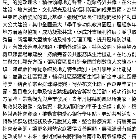
先」的施政理念，積極傾聽地方聲音、凝聚各界共識，在公共
建設、地方創生、文化觀光及社會福利等面向成果豐碩，為學
甲奠定永續發展的重要基礎。張明寶區長任職期間積極推動重
大公共建設，其中全國最大「學甲多功能教育園區」歷經多年
地方溝通與協調，成功凝聚共識，促成計畫順利推展；並爭取
秀昌、新達等大型抽水站及排水治理工程，提升區域防洪能
力，有效改善淹水問題，推動外環道路、特色公園、停車場及
機車練習場等建設，持續完善公共服務與生活機能。在地方創
生與文化觀光方面，張明寶區長打造全國首創數位人文維基小
鎮，建置數位導覽系統及地方特色識別，提升學甲文化能見
度；並整合社區資源，輔導社區榮獲衛生福利部金卓越社區優
等獎，結合華宗盃排球錦標賽、蜀葵花文化節、西瓜產業文化
節、虱目魚文化季及懷古猜燈謎晚會等特色活動，成功行銷地
方品牌，帶動觀光與產業發展。去年丹娜絲颱風以所為家，協
助救災及復健、送物資，救災期間他的車子也損傷；此外，積
極媒合社會資源，推動實物愛心銀行學甲站、老幼共融活動、
特殊族群送餐服務及多元脫貧方案，整合醫療資源，持續完善
社會安全網，讓更多弱勢家庭獲得妥善照顧，展現溫暖有感的
施政成果。未來，張明寶區長將回歸台南市政府參議職務，持