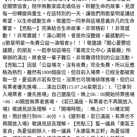
症關懷協會」陪伴無數家庭走過低谷，聆聽生命的故事，見證
每一份轉變與重生。在這特別的一天，讓我們用歌星明星講述
希望，以生命感動生命，敬邀您一同參與這場意義非凡的生命
饗宴。【亮點一】完美結合生命故事，非常精彩！！非常感
動！！非常震撼！！滿心期待，會是你沒聽過，最感動的～
((歌星明星～免費公益～演唱會))！！！敬邀請「關心憂鬱症
議題」的朋友，一起參加這場在『臺南文化中心 演藝廳』所
舉辦的演出。將會是一輩子難忘，非常難得特別的公益活動。
【亮點二】因是「公益場次，沒有收費」完全免費，所以反應
極為熱烈，雖然有1800個座位，但目前入場票，已經全都被索
取一空，憂協表示若有空位，沒票也可現場排隊進場，但仍以
有票者優先進場……演出日期115.07.24(星期五)：1.「已拿到
入場票者，優先進場」自己選座位，晚上06：00開始持票進場
~06：40開放無票者進場，《若已滿座，有票者也不再開放入
場》敬請見諒及理解 。2.「開場時間」：晚上07：01確定開
始，預計進行到09：40分 。3.《遲到者，若已滿座，有票也不
再開放入場》敬請見諒及理解。【亮點三】藍一議員「東區王
家貞」為憂協創辦人，綠一議員「永康區朱正軒」為憂協理