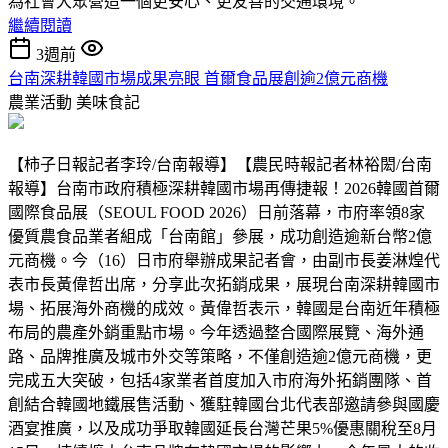
為社會大眾營造一個更安心、更友善的交通環境。
繼續閱讀
3週前
台南深耕韓國市場成果亮眼 首爾食品展創逾2億元商機
農業活動
美味食記
【柿子日報記者李玲/台南報導】【農民時報記者林裕閎/台南
報導】台南市政府積極深耕韓國市場再傳捷報！2026韓國首爾
國際食品展（SEOUL FOOD 2026）日前落幕，市府率領8家
優質農食品業者組成「台南館」參展，成功創造逾新台幣2億
元商機。今（16）日市府舉辦成果記者會，由副市長姜淋煌代
表市長黃偉哲出席，分享此次拓銷成果，展現台南深耕韓國市
場、拓展海外商機的成效。黃偉哲表示，韓國是台南近年積極
布局的農產外銷重點市場。今年透過整合國際展覽、海外通
路、品牌推廣及城市外交等策略，不僅創造逾2億元商機，更
完成五大突破，包括4家業者首度加入市府海外拓銷團隊、首
創結合韓國地鐵展售活動、獲駐韓國台北代表部邀請參與國慶
酒宴推廣，以及成功爭取韓國延長台灣芒果5%優惠關稅至8月