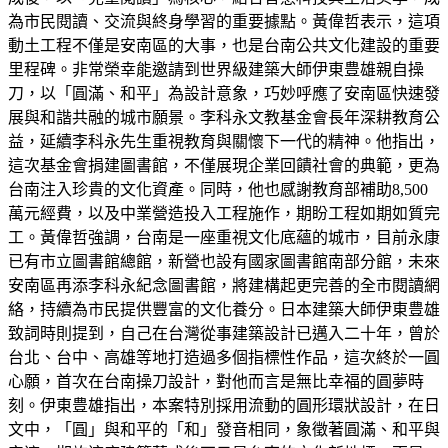
為市民閱讀、交流與終身學習的重要據點。黃偉哲表示，這項
動土工程不僅是安南區的大事，也是台南公共文化建設的重要
里程碑。非常榮幸能邀請到世界級建築大師伊東豊雄親自操
刀，以「圓滿、和平」為設計意象，巧妙呼應了安南區快速發
展與和諧共融的城市願景。李科永文教基金會長年深耕教育公
益，延續李科永先生重視教育與關懷下一代的精神。他指出，
這次基金會捐建圖書館，不僅展現企業回饋社會的典範，更為
台南注入珍貴的文化資產。同時，他也感謝教育部補助8,500
萬元經費，以及中業營造投入工程施作，期盼工程如期如質完
工。黃偉哲強調，台南是一座重視文化底蘊的城市，目前永康
已有市立圖書館總館，新營也設有國家圖書館南部分館，未來
安南區再添李科永紀念圖書館，將建構起更完善的全市閱讀網
絡，持續為市民提供豐富的文化養分。日本建築大師伊東豊雄
致詞時則提到，自己在台灣從事建築設計已邁入二十年，曾於
台北、台中、高雄等地打造過多個指標性作品，這次終於一圓
心願，首次在台南操刀設計，對他而言是無比幸福的圓夢時
刻。伊東豊雄指出，本案特別採用流動的圓形環狀設計，在日
文中，「圓」與和平的「和」發音相同，象徵著圓滿、和平與