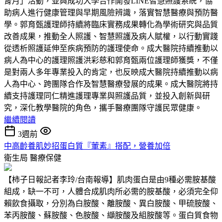
腎月」活動，並與成功大學合作開發LINE智慧照護系統，協
助病人進行健康管理與早期風險辨識，落實智慧醫療與預防醫
學。郭育甄護理師持續將臨床實務成果轉化為學術研究與品質
改善成果，推動全人照護、智慧照護及病人賦權，以行動實踐
從透析照護延伸至疾病預防的護理使命。成大醫院持續推動以
病人為中心的護理照護洪彩慈和郭育甄兩位護理師獲獎，不僅
是對兩人多年專業投入的肯定，也反映成大醫院持續推動以病
人為中心、跨團隊合作及智慧醫療發展的成果。成大醫院將持
續支持護理同仁精進護理專業與照護品質，並投入創新與研
究，深化教學醫院的角色，攜手醫療團隊守護民眾健康。
繼續閱讀
3週前
中高齡養肌妙招蛋白質『葷素』搭配，營養加倍
衛生局
醫療保健
【柿子日報記者李玲/台南報導】肌肉蛋白是由9種必需胺基酸
組成，缺一不可，人體合成肌肉所必需的胺基酸，必須完全仰
賴飲食攝取，分別為白胺酸、離胺酸、異白胺酸、甲硫胺酸、
苯丙胺酸、蘇胺酸、色胺酸、纈胺酸及組胺酸等。蛋白質食物