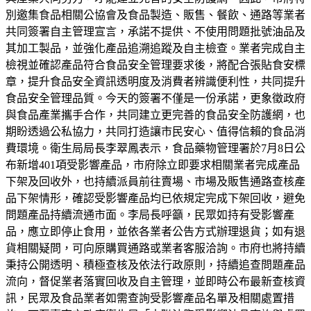
別邀集食品相關公協會及食品製造、販售、餐飲、通路等業者
共同簽署自主管理宣言，承諾不提供、不使用問題批號油品及
其加工製品，並強化產品追溯追蹤及自主檢查。業者完成自主
檢視並確認產品符合食品安全管理要求後，將配合張貼食安標
章，提升食品安全資訊透明度及消費者辨識便利性，共同提升
食品安全管理品質。今天的簽署不僅是一份承諾，更象徵政府
與食品產業攜手合作，共同建立更完善的食品安全防護網，也
期盼透過公私協力，共同打造讓市民安心、值得信賴的食品消
費環境。衛生局局長李翠鳳表示，食品藥物管理署於7月8日公
布新增401項受影響產品，市府除立即要求相關業者完成產品
下架及回收外，也持續派員前往賣場、市場及販售通路查核產
品下架情形，確認受影響產品均已依規定完成下架回收，避免
問題產品持續流通市面。李局長呼籲，民眾如持有受影響產
品，應立即停止食用，並依各業者公告方式辦理退貨；如有退
貨相關疑問，可向原購買通路或業者客服洽詢。市府也將持續
秉持公開透明、積極查核及依法行政原則，持續追查問題產品
流向，督促業者落實回收及自主管理，並即時公布最新查核資
訊，民眾及食品業者如需查詢受影響產品名單及相關處置措