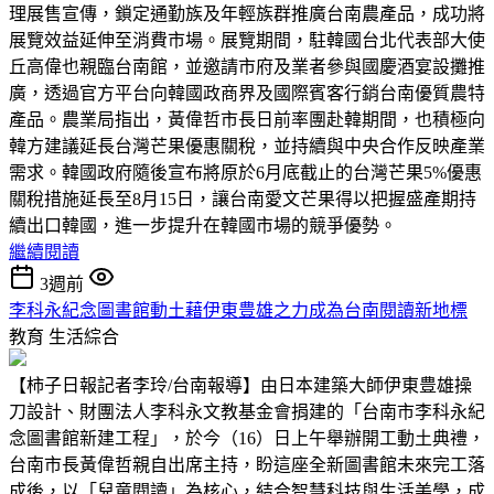
理展售宣傳，鎖定通勤族及年輕族群推廣台南農產品，成功將
展覽效益延伸至消費市場。展覽期間，駐韓國台北代表部大使
丘高偉也親臨台南館，並邀請市府及業者參與國慶酒宴設攤推
廣，透過官方平台向韓國政商界及國際賓客行銷台南優質農特
產品。農業局指出，黃偉哲市長日前率團赴韓期間，也積極向
韓方建議延長台灣芒果優惠關稅，並持續與中央合作反映產業
需求。韓國政府隨後宣布將原於6月底截止的台灣芒果5%優惠
關稅措施延長至8月15日，讓台南愛文芒果得以把握盛產期持
續出口韓國，進一步提升在韓國市場的競爭優勢。
繼續閱讀
3週前
李科永紀念圖書館動土藉伊東豊雄之力成為台南閱讀新地標
教育
生活綜合
【柿子日報記者李玲/台南報導】由日本建築大師伊東豊雄操
刀設計、財團法人李科永文教基金會捐建的「台南市李科永紀
念圖書館新建工程」，於今（16）日上午舉辦開工動土典禮，
台南市長黃偉哲親自出席主持，盼這座全新圖書館未來完工落
成後，以「兒童閱讀」為核心，結合智慧科技與生活美學，成