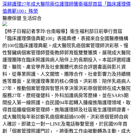
深耕護理27年成大醫院兩位護理師獲衛福部首屆「臨床護理價
值典範100」殊榮
醫療保健
生活綜合
【柿子日報記者李玲/台南報導】衛生福利部日前舉行首屆
「臨床護理價值典範100」表揚典禮，表揚來自全國醫療機構
的100位臨床護理典範。成大醫院乳癌個案管理師洪彩慈、慢
性腎臟病個案管理師暨衛教師郭育甄雙雙獲獎，展現成大醫院
護理團隊在臨床照護與病人陪伴上的長期投入。本屆評選經護
理、醫院、產官學界及社會團體代表綜合評選書面與影片資
料，從專業照護、人文關懷、團隊合作、社會影響力及持續精
進等層面，呈現護理專業的核心價值。洪彩慈：陪伴乳癌病人
27年，推動個案管理與智慧共享決策洪彩慈個管師在成大醫院
服務27年，歷經復健科、外科加護病房等歷練，並在SARS期
間投入第一線照護。自民國94年起轉入腫瘤進階護理領域，取
得首屆腫瘤個案管理師、進階護理師及社區衛生護理師證書。
成大醫院每年新診斷乳癌個案超過650例，洪彩慈個管師自病
人確診，即建立一對一LINE及電話聯繫管道，於民國99年首
創「個案管理照護門診」，將衛教工作由被動轉為主動，成大