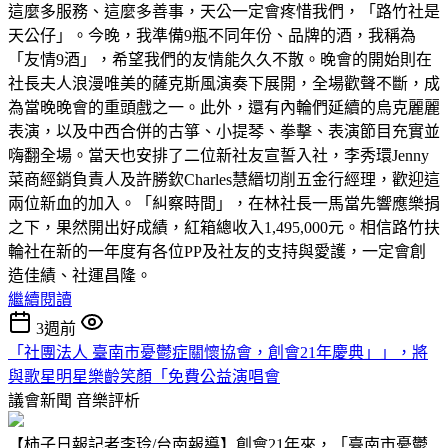
這麼多服務、這麼多善事，天公一定會疼惜我們，「路竹社是
天公仔」。今晚，我準備9瓶不同年份、品牌的酒，我稱為
「友情9酒」，希望我們的友情能久久不散。晚會的開始則在
社長夫人浪漫唯美的薩克斯風演奏下展開，全場歡聲不斷，成
為當晚晚會的重頭戲之一。此外，還有內輪們延續的烏克麗麗
表演，以及中西合併的古箏、小提琴、拳擊、表演節目充實並
嗨翻全場。當天也安排了二位新社友宣誓入社，李秀環Jenny
菜商經銷負責人及許勝欽Charles慧縉切削五金行經理，歡迎這
兩位新血的加入。「糾察時間」，在林社長一馬當先響應樂捐
之下，果然開出好成績，紅箱總收入1,495,000元。相信路竹扶
輪社在新的一年度有各位PP及社友的支持與愛護，一定會創
造佳績、社運昌隆。
繼續閱讀
3週前
「社團法人 臺南市憂鬱症關懷協會，創會21年慶典」」，將
與歌星明星樂齡笑顏「免費公益演唱會
議會新聞
音樂評析
【柿子日報記者李玲/台南報導】創會21年來，「臺南市憂鬱