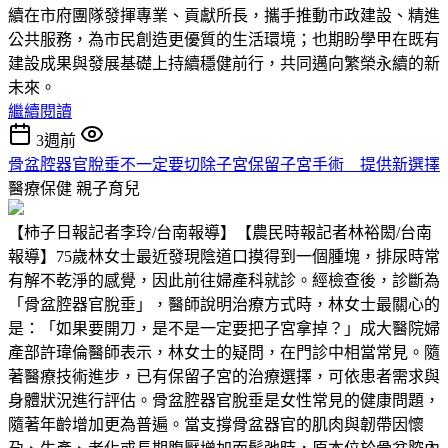
續在市府團隊發揮專業、貢獻所長，攜手推動市政建設、精進
公共服務，為市民創造更優質的生活環境；也期盼學甲在既有
建設成果與發展基礎上持續穩健前行，共同邁向繁榮永續的新
未來。
繼續閱讀
3週前
骨盆腔器官脫垂不一定要切除子宮保留子宮手術 提供新選擇
醫療保健
親子育兒
【柿子日報記者李玲/台南報導】【農民時報記者林裕閎/台南
報導】75歲林女士最近發現陰道口摸得到一個腫塊，排尿時常
有解不乾淨的感覺，因此前往婦產科就診。經檢查後，診斷為
「骨盆腔器官脫垂」，醫師說明治療方式時，林女士最關心的
是：「如果要開刀，是不是一定要把子宮拿掉？」成大醫院婦
產部許瑋倫醫師表示，林女士的疑問，在門診中相當常見。隨
著醫療技術進步，已有保留子宮的治療選擇，可依患者需求與
身體狀況進行評估。骨盆腔器官脫垂是女性常見的健康問題，
隨著年齡增加更為普遍。當支撐骨盆器官的肌肉與韌帶因懷