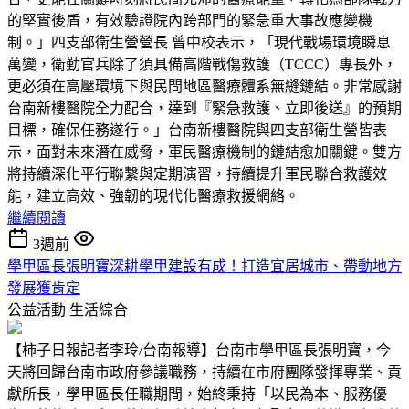
的堅實後盾，有效驗證院內跨部門的緊急重大事故應變機
制。」四支部衛生營營長 曾中校表示，「現代戰場環境瞬息
萬變，衛勤官兵除了須具備高階戰傷救護（TCCC）專長外，
更必須在高壓環境下與民間地區醫療體系無縫鏈結。非常感謝
台南新樓醫院全力配合，達到『緊急救護、立即後送』的預期
目標，確保任務遂行。」台南新樓醫院與四支部衛生營皆表
示，面對未來潛在威脅，軍民醫療機制的鏈結愈加關鍵。雙方
將持續深化平行聯繫與定期演習，持續提升軍民聯合救護效
能，建立高效、強韌的現代化醫療救援網絡。
繼續閱讀
3週前
學甲區長張明寶深耕學甲建設有成！打造宜居城市、帶動地方
發展獲肯定
公益活動
生活綜合
【柿子日報記者李玲/台南報導】台南市學甲區長張明寶，今
天將回歸台南市政府參議職務，持續在市府團隊發揮專業、貢
獻所長，學甲區長任職期間，始終秉持「以民為本、服務優