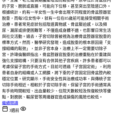
孕、生產、老化或長期腹壓增加而鬆弛時，原本位於骨盆腔內
的子宮、膀胱或直腸，可能向下位移，甚至突出至陰道口外。
根據統計，約有一半女性一生中會出現不同程度的骨盆腔器官
脫垂，而每5位女性中，就有一位在85歲前可能接受相關手術
治療。患者常見症狀包括陰道異物感、骨盆壓迫感，以及頻
尿、漏尿或排便困難等，不僅造成身體不適，也影響日常生活
與社交活動。過去，子宮切除曾被視為治療骨盆腔器官脫垂的
標準方式。然而，醫學研究發現，造成脫垂的根本原因是「支
撐組織的鬆弛」，並非子宮本身，治療上不一定需要切除子
宮。許瑋倫醫師指出，骨盆腔器官脫垂的治療重點在於重建與
強化支撐結構，只要沒有合併其他子宮疾病，許多患者都可以
考慮保留子宮的手術方式。目前可透過「子宮固定術」，利用
患者自身的組織或人工網膜，將下垂的子宮固定回骨盆腔內較
穩定位置。研究顯示，手術安全性與治療成功率，與傳統子宮
切除手術相近。相較於子宮切除手術，保留子宮的手術通常具
有手術時間較短、出血量較少、住院天數較短及恢復較快等優
點，對膀胱、輸尿管等周邊器官造成損傷的風險也較低。
繼續閱讀
3週前