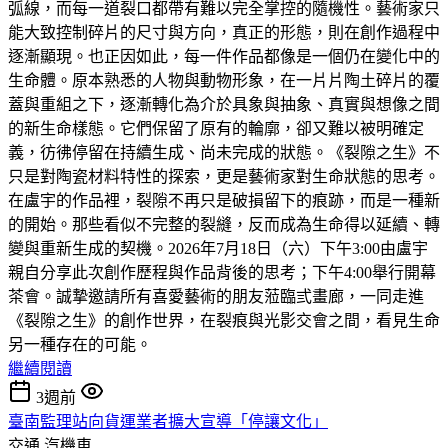
弧線，而每一道裂口都帶有難以完全掌控的隨機性。藝術家只
能大致控制碎片的尺寸與方向，真正的形態，則在創作過程中
逐漸顯現。也正因如此，每一件作品都像是一個仍在變化中的
生命體。原本熟悉的人物與動物形象，在一片片陶土碎片的覆
蓋與重組之下，逐漸轉化為介於具象與抽象、真實與想像之間
的新生命樣態。它們保留了原有的輪廓，卻又難以被明確定
義，彷彿停留在持續生成、尚未完成的狀態。《裂隙之生》不
只是對陶瓷材料特性的探索，更是藝術家對生命狀態的思考。
在盧宇的作品裡，裂隙不再只是破損留下的痕跡，而是一種新
的開始。那些看似不完整的裂縫，反而成為生命得以延續、轉
變與重新生成的契機。2026年7月18日（六）下午3:00由盧宇
親自分享此次創作歷程與作品背後的思考；下午4:00舉行開幕
茶會。誠摯邀請所有喜愛藝術的朋友蒞臨弎畫廊，一同走進
《裂隙之生》的創作世界，在裂痕與光影交會之間，看見生命
另一種存在的可能。
繼續閱讀
3週前
臺南監理站向貨運業者擴大宣導「停讓文化」
交通
汽機車