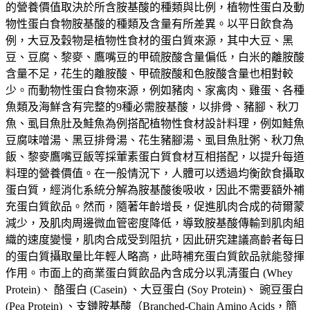
的營養價值取決於所含胺基酸的種類與比例，植物性蛋白及動
物性蛋白食物胺基酸的種類及含量有所差異。以平日飲食為
例，大豆及穀物是植物性食材的蛋白質來源，其中大豆、黑
豆、豆腐、黎麥、鷹嘴豆的甲硫胺酸含量偏低，白米的離胺酸
含量不足，花生的離胺酸、甲硫胺酸和色胺酸含量也相對較
少。而動物性蛋白食物來源，例如豬肉、家禽肉、雞蛋、各種
魚類及海鮮含有完整的9種必需胺基酸，以排骨、豬腳、秋刀
魚、虱目魚肚及鮭魚為例搭配植物性食材設計料理，例如鮭魚
豆腐味噌湯、黑豆排骨湯、花生豬腳湯、虱目魚肚粥、秋刀魚
飯、黎麥鷹嘴豆飯等採葷素蛋白質食材互相搭配，以提升每道
料理的營養價值。在一般情況下，人體可以透過均衡飲食攝取
蛋白質，經消化系統分解為胺基酸後吸收，因此不需要額外補
充蛋白質飲品。然而，隨著年齡增長，促進肌肉合成的荷爾蒙
減少，及肌肉周邊微血管密度降低，導致胺基酸傳輸到肌肉組
織的速度變慢，肌肉合成受到阻抗，因此研究建議高齡者每日
的蛋白質攝取量比年輕人略高，此時補充蛋白質飲品就能發揮
作用。市面上的商業蛋白質飲品內含成分以乳清蛋白 (Whey
Protein)、 酪蛋白 (Casein) 、大豆蛋白 (Soy Protein)、 豌豆蛋白
(Pea Protein) 、支鏈胺基酸（Branched-Chain Amino Acids，簡