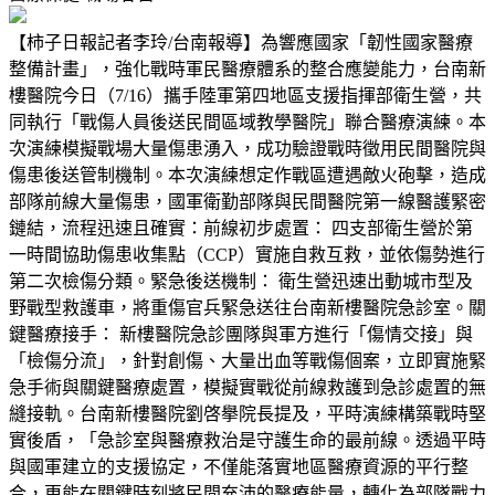
【柿子日報記者李玲/台南報導】為響應國家「韌性國家醫療
整備計畫」，強化戰時軍民醫療體系的整合應變能力，台南新
樓醫院今日（7/16）攜手陸軍第四地區支援指揮部衛生營，共
同執行「戰傷人員後送民間區域教學醫院」聯合醫療演練。本
次演練模擬戰場大量傷患湧入，成功驗證戰時徵用民間醫院與
傷患後送管制機制。本次演練想定作戰區遭遇敵火砲擊，造成
部隊前線大量傷患，國軍衛勤部隊與民間醫院第一線醫護緊密
鏈結，流程迅速且確實：前線初步處置： 四支部衛生營於第
一時間協助傷患收集點（CCP）實施自救互救，並依傷勢進行
第二次檢傷分類。緊急後送機制： 衛生營迅速出動城市型及
野戰型救護車，將重傷官兵緊急送往台南新樓醫院急診室。關
鍵醫療接手： 新樓醫院急診團隊與軍方進行「傷情交接」與
「檢傷分流」，針對創傷、大量出血等戰傷個案，立即實施緊
急手術與關鍵醫療處置，模擬實戰從前線救護到急診處置的無
縫接軌。台南新樓醫院劉啓擧院長提及，平時演練構築戰時堅
實後盾，「急診室與醫療救治是守護生命的最前線。透過平時
與國軍建立的支援協定，不僅能落實地區醫療資源的平行整
合，更能在關鍵時刻將民間充沛的醫療能量，轉化為部隊戰力