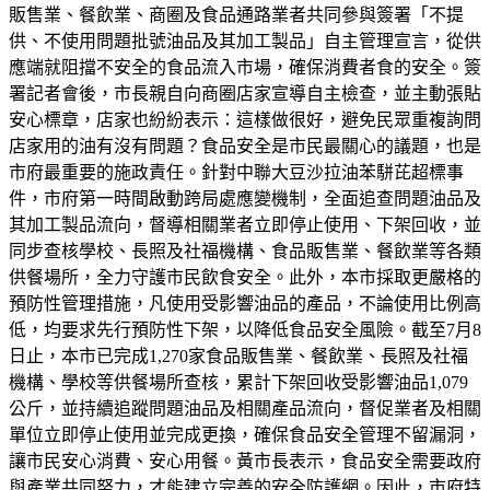
販售業、餐飲業、商圈及食品通路業者共同參與簽署「不提
供、不使用問題批號油品及其加工製品」自主管理宣言，從供
應端就阻擋不安全的食品流入市場，確保消費者食的安全。簽
署記者會後，市長親自向商圈店家宣導自主檢查，並主動張貼
安心標章，店家也紛紛表示：這樣做很好，避免民眾重複詢問
店家用的油有沒有問題？食品安全是市民最關心的議題，也是
市府最重要的施政責任。針對中聯大豆沙拉油苯駢芘超標事
件，市府第一時間啟動跨局處應變機制，全面追查問題油品及
其加工製品流向，督導相關業者立即停止使用、下架回收，並
同步查核學校、長照及社福機構、食品販售業、餐飲業等各類
供餐場所，全力守護市民飲食安全。此外，本市採取更嚴格的
預防性管理措施，凡使用受影響油品的產品，不論使用比例高
低，均要求先行預防性下架，以降低食品安全風險。截至7月8
日止，本市已完成1,270家食品販售業、餐飲業、長照及社福
機構、學校等供餐場所查核，累計下架回收受影響油品1,079
公斤，並持續追蹤問題油品及相關產品流向，督促業者及相關
單位立即停止使用並完成更換，確保食品安全管理不留漏洞，
讓市民安心消費、安心用餐。黃市長表示，食品安全需要政府
與產業共同努力，才能建立完善的安全防護網。因此，市府特