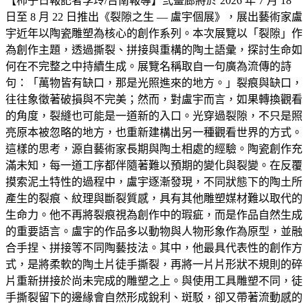
【柿子日報記者李玲/台南報導】弎畫廊將於 2026 年 7 月 18
日至 8 月 22 日推出《裂隙之生 — 盧宇個展》，展出藝術家盧
宇近年以陶瓷雕塑為核心的創作系列。本次展覽以「裂隙」作
為創作主題，透過撕裂、拼接與重構的陶土語彙，探討生命如
何在不完整之中持續生成。展覽名稱取自一句廣為流傳的詩
句：「萬物皆有缺口，那是光照進來的地方。」裂痕與缺口，
往往象徵著破損與不完美；然而，對盧宇而言，如果轉換觀看
的角度，裂縫也可能是一道新的入口。光穿過裂隙，不只是照
亮原本被忽略的地方，也重新建構出另一種觀看世界的方式。
這樣的思考，源自藝術家長期與陶土相處的經驗。陶瓷創作充
滿未知，每一道工序都伴隨著難以預期的變化與裂變。在反覆
摸索泥土特性的過程中，盧宇逐漸發現，不同狀態下的陶土所
產生的裂痕、紋理與斷裂質感，具有其他雕塑媒材難以取代的
生命力。他不再將裂痕視為創作中的瑕疵，而是作品自然生成
的重要語言。盧宇的作品多以動物與人物形象作為原型，並融
合手捏、拼接等不同陶藝技法。其中，他最具代表性的創作方
式，是將柔軟的陶土片徒手撕裂，再將一片片形狀不規則的碎
片重新拼接於尚未完成的雕塑之上。與使用工具雕塑不同，徒
手撕裂留下的邊緣會自然形成銳利、斑駁，卻又帶著流動感的