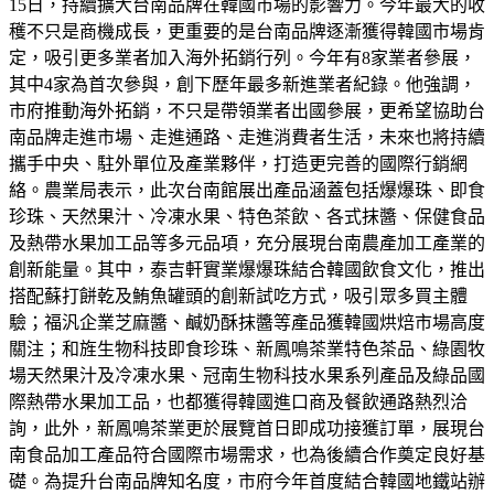
15日，持續擴大台南品牌在韓國市場的影響力。今年最大的收
穫不只是商機成長，更重要的是台南品牌逐漸獲得韓國市場肯
定，吸引更多業者加入海外拓銷行列。今年有8家業者參展，
其中4家為首次參與，創下歷年最多新進業者紀錄。他強調，
市府推動海外拓銷，不只是帶領業者出國參展，更希望協助台
南品牌走進市場、走進通路、走進消費者生活，未來也將持續
攜手中央、駐外單位及產業夥伴，打造更完善的國際行銷網
絡。農業局表示，此次台南館展出產品涵蓋包括爆爆珠、即食
珍珠、天然果汁、冷凍水果、特色茶飲、各式抹醬、保健食品
及熱帶水果加工品等多元品項，充分展現台南農產加工產業的
創新能量。其中，泰吉軒實業爆爆珠結合韓國飲食文化，推出
搭配蘇打餅乾及鮪魚罐頭的創新試吃方式，吸引眾多買主體
驗；福汎企業芝麻醬、鹹奶酥抹醬等產品獲韓國烘焙市場高度
關注；和旌生物科技即食珍珠、新鳳鳴茶業特色茶品、綠園牧
場天然果汁及冷凍水果、冠南生物科技水果系列產品及綠品國
際熱帶水果加工品，也都獲得韓國進口商及餐飲通路熱烈洽
詢，此外，新鳳鳴茶業更於展覽首日即成功接獲訂單，展現台
南食品加工產品符合國際市場需求，也為後續合作奠定良好基
礎。為提升台南品牌知名度，市府今年首度結合韓國地鐵站辦