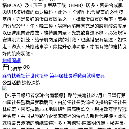
稱BCAA）及β-羥基-β-甲基丁酸（HMB）居多，皆是合成肌
肉與修復組織的重要原料。此外， 全脂乳也含豐富的必需胺
基酸，亦是良好的蛋白質飲品之一。攝取蛋白質的頻率，應平
均分配於早、午、晚三餐，讓體內隨時有充足的胺肌酸濃度足
以促進肌肉合成效。維持肌肉量，光靠飲食還不夠，必須規律
安排肌力訓練，給予肌肉足夠的刺激，也應搭配有氧運，如快
走、游泳、騎腳踏車等，能提升心肺功能，才能有效的維持良
好的肌肉狀態。
繼續閱讀
3週前
路竹扶輪社新世代接棒 第44屆社長暨職員就職慶典
公益活動
進修深造
【柿子日報記者李玲/台南報導】路竹扶輪社於7月11日舉行第
44屆社長暨職員就職慶典，由前任社長吳鴻松交接給新任社長
林紀宏，國際扶輪3510地區總監陳高明監交，現場政商學界冠
蓋雲集，共同見證路竹企業家精神的傳承與新世代接棒。此次
就職慶典邀請的前總監特別多，有總監-陳高明伉儷、秘書長-