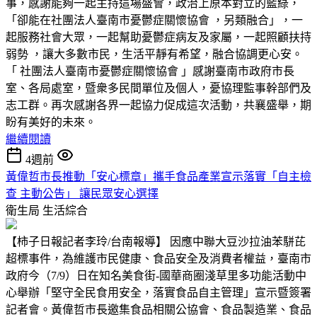
事，感謝能夠一起主持這場盛會，政治上原本對立的藍綠，
「卻能在社團法人臺南市憂鬱症關懷協會 ，另類融合」，一
起服務社會大眾，一起幫助憂鬱症病友及家屬，一起照顧扶持
弱勢 ，讓大多數市民，生活平靜有希望，融合協調更心安。
「 社團法人臺南市憂鬱症關懷協會 」感謝臺南市政府市長
室、各局處室，暨衆多民間單位及個人，憂協理監事幹部們及
志工群。再次感謝各界一起協力促成這次活動，共襄盛舉，期
盼有美好的未來。
繼續閱讀
4週前
黃偉哲市長推動「安心標章」攜手食品產業宣示落實「自主檢
查 主動公告」 讓民眾安心選擇
衛生局
生活綜合
【柿子日報記者李玲/台南報導】 因應中聯大豆沙拉油苯駢芘
超標事件，為維護市民健康、食品安全及消費者權益，臺南市
政府今（7/9）日在知名美食街-國華商圈淺草里多功能活動中
心舉辦「堅守全民食用安全，落實食品自主管理」宣示暨簽署
記者會。黃偉哲市長邀集食品相關公協會、食品製造業、食品