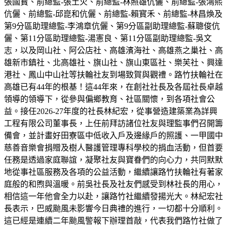
張國寳、前總監-張土火、前總監-林照雄伉儷、前總監-張鴻熙
伉儷、前總監-邱崑和伉儷、前總監-賴寳禾、前總監-林昌煥及
第9分區助理總監-李鴻章伉儷、第9分區副助理總監-蘇聰俊伉
儷、第11分區助理總監-湯憲良、第11分區副助理總監-吳文
志，以及岡山社、阿公店社、高雄濱海社、高雄燕之巢社、高
雄新市鎮社、北高雄社、旗山社、旗山東區社、樂芙社、興達
港社、鳳山中山社等扶輪社友到場致賀與觀禮。路竹扶輪社在
高雄已有44年的根基！這44年來，在創社社長及各屆社長卓越
領導的領導下，從參與偏鄉教育、社區關懷，到各項社會公
益。接任2026-27年度的社長林紀宏，從事營造建築業為詳興
工程有限公司董事長，上任前拜訪諸位社友與理監事們召開籌
備會，並計畫好田寮區中低收入戶及邊緣戶的照護、一甲國中
慈善音樂會捐贈及樹人醫護管理專科學校的捐血活動，但首要
任務是透過家庭聯誼，凝聚社友與寶眷們的向心力，共同默默
地從事社區服務及各項的公益活動，繼續讓路竹扶輪社有著家
庭般的和煦與溫暖。前吳社長及社友們感受到林社長的用心，
相信這一年他會全力以赴，讓路竹社繼續發揚光大。林紀宏社
長表示，巴威颱風未影響今日典禮的進行，一切都十分順利。
這已經是連續二年颱風警報下辦理首敲，代表我們路竹社做了