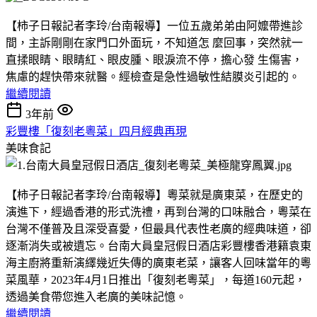
【柿子日報記者李玲/台南報導】一位五歲弟弟由阿嬤帶進診
間，主訴剛剛在家門口外面玩，不知道怎 麼回事，突然就一
直揉眼睛、眼睛紅、眼皮腫、眼淚流不停，擔心發 生傷害，
焦慮的趕快帶來就醫。經檢查是急性過敏性結膜炎引起的。
繼續閱讀
3年前
彩豐樓「復刻老粵菜」四月經典再現
美味食記
【柿子日報記者李玲/台南報導】粵菜就是廣東菜，在歷史的
演進下，經過香港的形式洗禮，再到台灣的口味融合，粵菜在
台灣不僅普及且深受喜愛，但最具代表性老廣的經典味道，卻
逐漸消失或被遺忘。台南大員皇冠假日酒店彩豐樓香港籍袁東
海主廚將重新演繹幾近失傳的廣東老菜，讓客人回味當年的粵
菜風華，2023年4月1日推出「復刻老粵菜」，每道160元起，
透過美食帶您進入老廣的美味記憶。
繼續閱讀