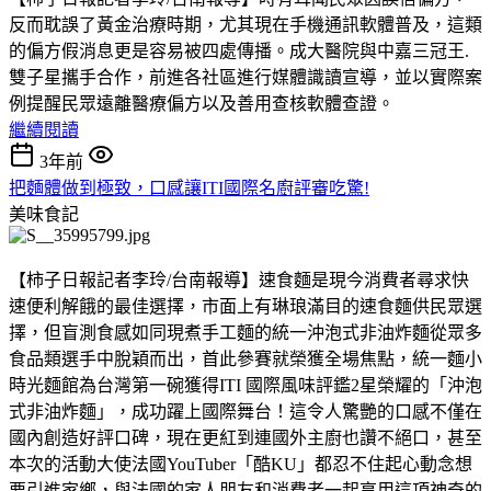
反而耽誤了黃金治療時期，尤其現在手機通訊軟體普及，這類
的偏方假消息更是容易被四處傳播。成大醫院與中嘉三冠王.
雙子星攜手合作，前進各社區進行媒體識讀宣導，並以實際案
例提醒民眾遠離醫療偏方以及善用查核軟體查證。
繼續閱讀
3年前
把麵體做到極致，口感讓ITI國際名廚評審吃驚!
美味食記
【柿子日報記者李玲/台南報導】速食麵是現今消費者尋求快
速便利解餓的最佳選擇，市面上有琳琅滿目的速食麵供民眾選
擇，但盲測食感如同現煮手工麵的統一沖泡式非油炸麵從眾多
食品類選手中脫穎而出，首此參賽就榮獲全場焦點，統一麵小
時光麵館為台灣第一碗獲得ITI 國際風味評鑑2星榮耀的「沖泡
式非油炸麵」，成功躍上國際舞台！這令人驚艷的口感不僅在
國內創造好評口碑，現在更紅到連國外主廚也讚不絕口，甚至
本次的活動大使法國YouTuber「酷KU」都忍不住起心動念想
要引進家鄉，與法國的家人朋友和消費者一起享用這項神奇的