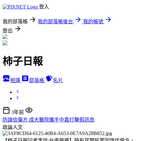
登入
我的部落格
我的部落格後台
我的帳號
登出
柿子日報
相簿
部落格
名片
3年前
防誤信偏方 成大醫院攜手中嘉打擊假訊息
政論人文
【柿子日報記者李玲/台南報導】時有耳聞民眾因誤信偏方，