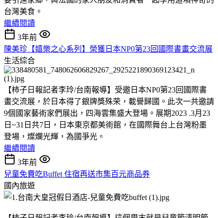
台灣美食。
繼續閱讀
3年前
陳美珍【嬉樂之心系列】榮獲日本NP0第23回國際書畫交流展
生活綜合
【柿子日報記者李玲/台南報導】受邀日本NP0第23回國際書
畫交流展，於日本得了銀牌獎殊荣，載譽歸國。此次一共邀請
9個國家藝術家們展出，四海雲集盛大登場。展期2023 .3月23
日~31日共7日，日本東京都美術館，在國際舞台上台灣粉墨
登場，燦爛光輝，為國爭光。
繼續閱讀
3年前
兒童免費吃Buffet 住宿再送市集百元商品券
國內旅遊
【柿子日報記者李玲/台南報導】這個周末就是兒童節清明節