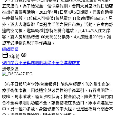
五天連假，為了給兒童一個快樂假期，台南大員皇冠假日酒店
推出好康優惠活動，2023年4月1日至4月5日期間，元素自助餐
午晚餐時段，1位成人可攜帶1位兒童(7-11歲)免費吃Buffet。另
外，酒店大廳舉辦「皇冠生活節之假日市集」活動，在室內舒
適的空間裡，邀集8家創意特色攤商進駐，凡4/1-4/3入住之房
客，雙人房加碼贈送100元商品兌換券、4人房贈送200元，讓
您享受購物與親子手作樂趣。
繼續閱讀
3年前
聲門閉合不全與環咽肌功能不全之進階處置
進修深造
【柿子日報記者李玲/台南報導】陳先生經歷辛苦的腦出血治
療手術後康復，因後遺症與必要性的手術牽引，有吞嚥困難、
哽噎、喝水嗆咳、嗓音沙啞狀況；檢查發現，陳先生的聲門閉
合不全與環咽肌功能不全，讓食物哽在食道口，跟水流進氣管
中。另一位70多歲、身體健康的李大姐，也是因為聲門閉合不