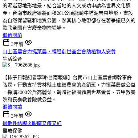
的泥岩惡地形地景，結合當地的人文成功申請為世界文化遺
產，台南市政府雖將面積281公頃龍崎牛埔泥岩惡地形，畫設
為自然保留區和地質公園，然其核心地帶卻存在著爭議已久的
歐欣全國有害廢棄物掩埋場。
繼續閱讀
3年前
山上區農會力挺菜農，轉贈創世基金會助植物人安養
生活綜合
【柿子日報記者李玲/台南報導】台南市山上區農會總幹事許
弘霖，行動支持雲林縣土庫鎮農會的產銷班，力挺菜農做公益
，採購2000公斤高麗菜，轉贈社福團體創世基金會、五甲教養
院和長泰教養院做公益。
繼續閱讀
3年前
過敏性結膜炎眼睛又癢又紅
醫療保健