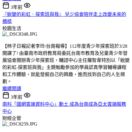
3年前
『蛻變的彩虹．探索班與我』 兒少協會陪伴走上改變未來的
橋樑
校園生活
【柿子日報記者李玲/台南報導】112年度青少年探索班於3/28
開課了! 由臺南市政府教育局委託台南市教育及兒童青少年發
展協會開辦青少年探索班，輔諮中心主任羅智韋特別以「蛻變
的彩虹-探索班與我」主題勉勵參加的學員認真學習輔導課程
和工作體驗，就能發掘自己的興趣，進而找到自己的人生規
劃。
繼續閱讀
3年前
南科「國網雲端資料中心」動土 成為台南成為亞太雲端服務
中心
財經企管