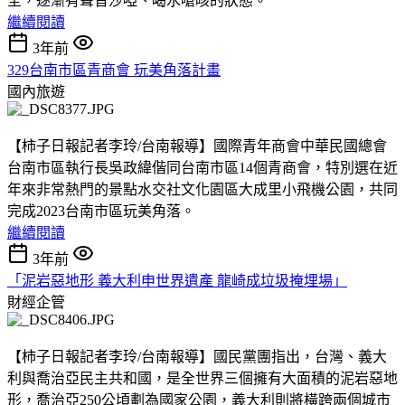
全，逐漸有聲音沙啞、喝水嗆咳的狀態。
繼續閱讀
3年前
329台南市區青商會 玩美角落計畫
國內旅遊
【柿子日報記者李玲/台南報導】國際青年商會中華民國總會
台南市區執行長吳政緯偕同台南市區14個青商會，特別選在近
年來非常熱門的景點水交社文化園區大成里小飛機公園，共同
完成2023台南市區玩美角落。
繼續閱讀
3年前
「泥岩惡地形 義大利申世界遺產 龍崎成垃圾掩埋場」
財經企管
【柿子日報記者李玲/台南報導】國民黨團指出，台灣、義大
利與喬治亞民主共和國，是全世界三個擁有大面積的泥岩惡地
形，喬治亞250公頃劃為國家公園，義大利則將橫跨兩個城市