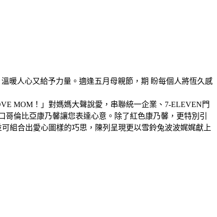
感、溫暖人心又給予力量。適逢五月母親節，期
盼每個人將恆久感
OVE MOM
！」對媽媽大聲說愛，串聯統一企業、
7-ELEVEN
門
口哥倫比亞康乃馨讓您表達心意。除了紅色康乃馨，更特別引
並可組合出愛心圖樣的巧思，陳列呈現更以雪鈴兔波波娓娓獻上