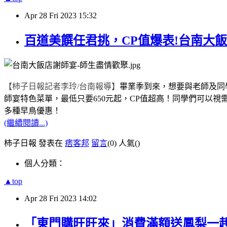
Apr
28
Fri
2023
15:32
百道美饌任君挑，CP值爆表!台南大飯
【柿子日報記者李玲
/
台南報導】
畢業季到來，想要與老師及同
師宴特色菜單，最低只要
650
元起，
CP
值超高！同學們可以視
多種早鳥優惠！
(繼續閱讀...)
柿子日報 發表在
痞客邦
留言
(0)
人氣(
)
個人分類：
▲top
Apr
28
Fri
2023
14:02
「東門購旺旺來」消費滿額送鳳梨一