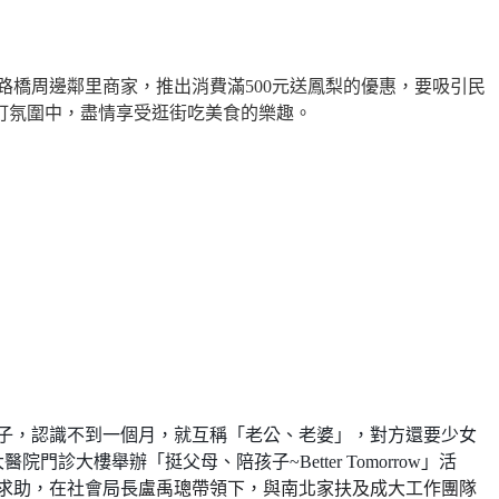
路橋周邊鄰里商家，推出消費滿
500
元送鳳梨的優惠，要吸引民
町氛圍中，盡情享受逛街吃美食的樂趣。
子，認識不到一個月，就互稱「老公、老婆」，對方還要少女
大醫院門診大樓舉辦「挺父母、陪孩子
~
Better Tomorrow
」活
求助，在社會局長
盧禹璁帶領下，與南北家扶及成大工作團隊