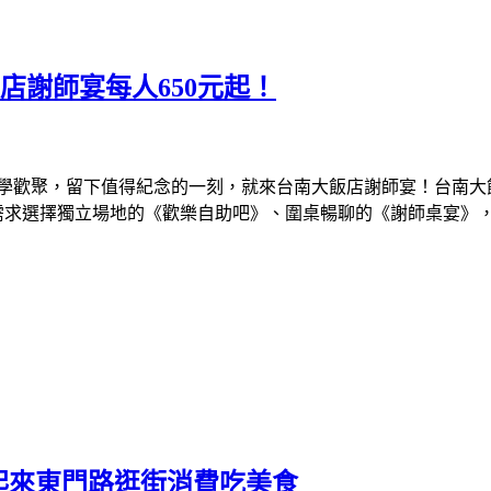
店謝師宴每人650元起！
學歡聚，留下值得紀念的一刻，就來台南大飯店謝師宴！台南大
需求選擇獨立場地的《歡樂自助吧》、圍桌暢聊的《謝師桌宴》
起來東門路逛街消費吃美食