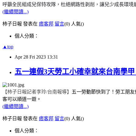
呼籲全民組成兒保特攻隊，杜絕網路性剥削，讓兒少成長環境
(繼續閱讀...)
柿子日報 發表在
痞客邦
留言
(0)
人氣(
)
個人分類：
▲top
Apr
28
Fri
2023
13:31
五一連假3天勞工小確幸就來台南學
【柿子日報記者李玲
/
台南報導】
五一勞動節快到了！勞工朋友
客可以順道一遊。
(繼續閱讀...)
柿子日報 發表在
痞客邦
留言
(0)
人氣(
)
個人分類：