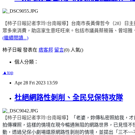
【柿子日報記者李玲
/
台南報導】
台南市長黃偉哲今（
28
）日主
眾多來消費，助店家生意旺旺來。包括市議員蔡筱薇、曾培雅
(繼續閱讀...)
柿子日報 發表在
痞客邦
留言
(0)
人氣(
)
個人分類：
▲top
Apr
28
Fri
2023
13:59
杜絕網路性剝削、全民兒保特攻隊
【柿子日報記者李玲
/
台南報導】
「老婆，妳傳私密照給我，才
拍傳裸照，這樣的情境在現今暢通無阻的網路世界，已見怪不
動，透過兒保小劇場還原網路性剝削的情境，並提出「三不
~~