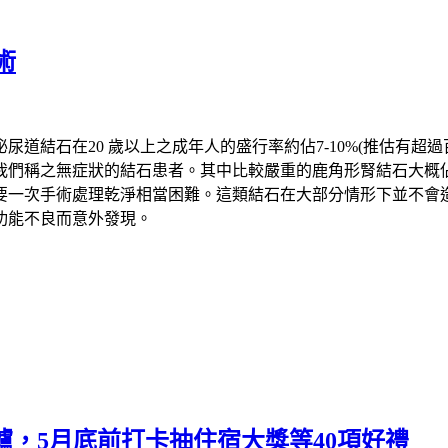
術
泌尿道結石在
20
歲以上之成年人的盛行率約佔
7-10%(
推估有超過
我們稱之無症狀的結石患者。其中比較嚴重的鹿角形腎結石大概
要一次手術處理乾淨相當困難。這類結石在大部分情形下並不會
功能不良而意外發現。
出爐，5月底前打卡抽住宿大獎等40項好禮