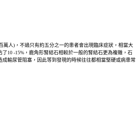
百萬人
)
，不過只有約五分之一的患者會出現臨床症狀，相當大
佔了
10 -15%
，鹿角形腎結石相較於一般的腎結石更為複雜，石
造成輸尿管阻塞，因此等到發現的時候往往都相當堅硬或病患常