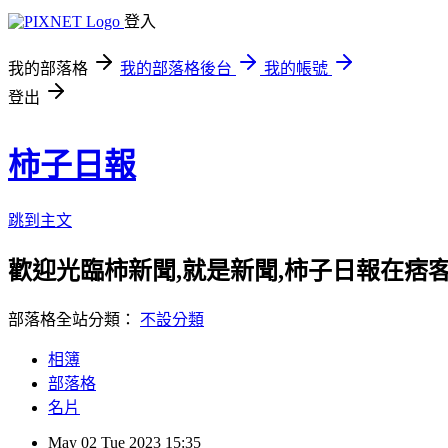
登入
我的部落格
我的部落格後台
我的帳號
登出
柿子日報
跳到主文
歡迎光臨柿新聞,就是新聞,柿子日報在痞
部落格全站分類：
不設分類
相簿
部落格
名片
May
02
Tue
2023
15:35