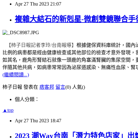
Apr
27
Thu
2023
21:07
複雜大結石的新剋星-微創雙鏡聯合手
【柿子日報記者李玲
/
台南報導】
根據健保資料庫統計，國內
比例的病患都是經由健康檢查或其他部位的檢查才意外發現，
如其名，鹿角形腎結石就像一頭鹿的角塞滿腎臟的集尿空間，
伴隨其他共病，如病患常常因為泌尿道感染、無痛性血尿、腎
(繼續閱讀...)
柿子日報 發表在
痞客邦
留言
(0)
人氣(
)
個人分類：
▲top
Apr
27
Thu
2023
18:47
2023 潮Way台南「潛力特色店家」