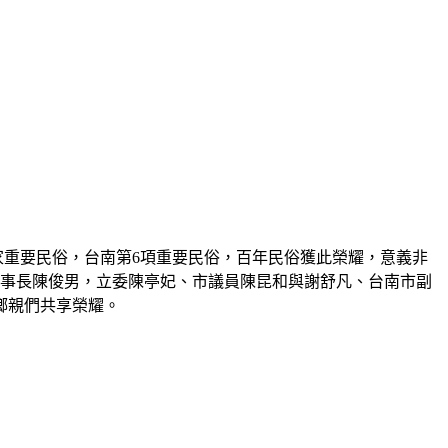
家重要民俗，台南第
6
項重要民俗，百年民俗獲此榮耀，意義非
事長陳俊男，立委陳亭妃、市議員陳昆和與謝舒凡、台南市副
鄉親們共享榮耀。