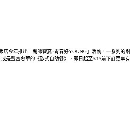
飯店今年推出「謝師饗宴
･
青春好
YOUNG
」活動，一系列的謝
，或是豐富奢華的《歐式自助餐》，即日起至
5/15
前下訂更享有