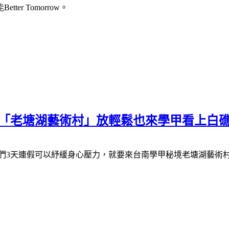
能
Better Tomorrow
。
甲「老塘湖藝術村」放輕鬆也來學甲看上白
們
3
天連假可以紓緩身心壓力，就要來台南學甲秘境老塘湖藝術