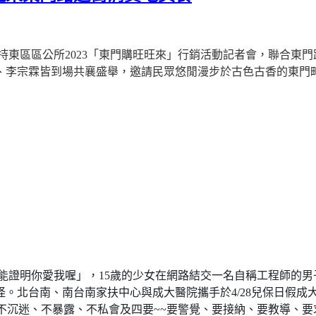
持東區區公所
2023
「東門購旺旺來」行銷活動記者會，聯合東門
、李宗霖皆到場共襄盛舉，邀請民眾悠閒漫步於古色古香的東門
能證明你愛我喔」，
15
歲的少女在網路結交一名自稱工程師的男
怪。北台南、南台南家扶中心與成大醫院攜手於
4/28
兒保日假成
不沉迷、不暴露、不私會及四要
~~
要警覺、要接納、要教導、要