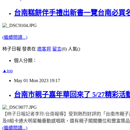
台南糕餅伴手禮出新書一覽台南必買
(繼續閱讀...)
柿子日報 發表在
痞客邦
留言
(0)
人氣(
)
個人分類：
▲top
May
01
Mon
2023
19:17
台南市親子嘉年華回來了 5/27精彩活
【柿子日報記者李玲
/
台南報導】
受到熱烈好評的「台南市親子
及
8
組卡通大明星輪番動感唱跳，還有親子闖關攤位和豐富獎品
(繼續閱讀...)