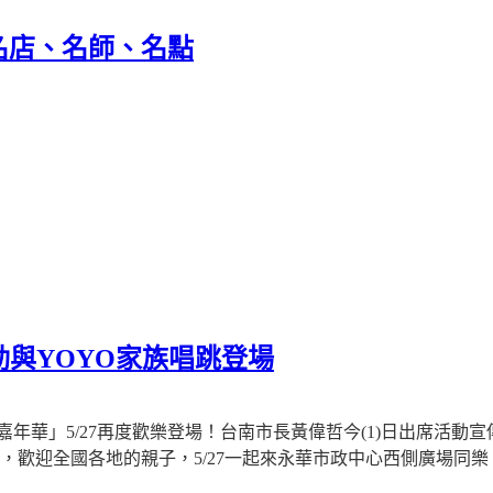
名店、名師、名點
動與YOYO家族唱跳登場
嘉年華」
5/27
再度歡樂登場！台南市長黃偉哲今
(1)
日出席活動宣
，歡迎全國各地的親子，
5/27
一起來永華市政中心西側廣場同樂