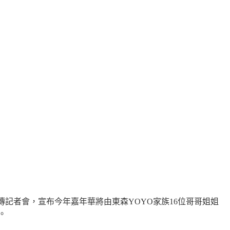
傳記者會，宣布今年嘉年華將由東森
YOYO
家族
16
位哥哥姐姐
。