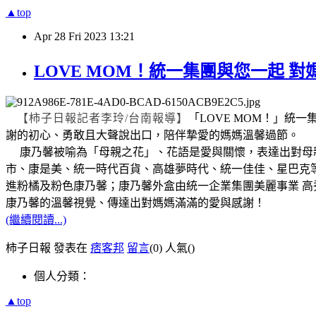
▲top
Apr
28
Fri
2023
13:21
LOVE MOM！統一集團與您一起 
【柿子日報記者李玲/台南報導】
「LOVE MOM！」
謝的初心、勇敢且大聲說出口，陪伴摯愛的媽媽溫馨過節。
康乃馨被喻為「母親之花」、花語是愛與關懷，表達出對母
市、康是美、統一時代百貨、高雄夢時代、統一佳佳、星巴克
進粉橘及粉色康乃馨；康乃馨外盒
由統一企業集團美麗事業 
康乃馨的溫馨視覺、傳達出對媽媽滿滿的愛與感謝！
(繼續閱讀...)
柿子日報 發表在
痞客邦
留言
(0)
人氣(
)
個人分類：
▲top