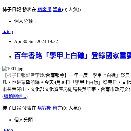
柿子日報 發表在
痞客邦
留言
(0)
人氣(
)
個人分類：
▲top
Apr
30
Sun
2023
19:32
百年香路「學甲上白礁」登錄國家重
【柿子日報記者李玲
/
台南報導】
一年一度「學甲上白礁」祭典
凡，也是眾望所歸。今天
4
月
30
日「學甲上白礁」祭典日，文化
市長葉澤山、文化部文化資產局副局長吳華宗、台南市政府文
(繼續閱讀...)
柿子日報 發表在
痞客邦
留言
(0)
人氣(
)
個人分類：
▲top