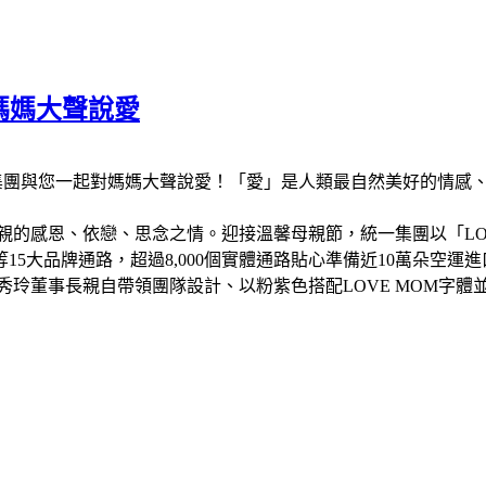
對媽媽大聲說愛
統一集團與您一起對媽媽大聲說愛！「愛」是人類最自然美好的情
親的感恩、依戀、思念之情。迎接溫馨母親節，統一集團以「
L
等
15
大品牌通路，超過
8,000
個實體通路貼心準備近
10
萬朵空運進
高秀玲董事長親自帶領團隊設計、
以粉紫色搭配
LOVE MOM
字體