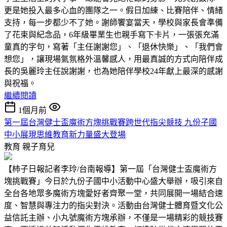
更是她投入最多心血的團隊之一。假日加練、比賽陪伴、情緒
支持，每一步都少不了她。謝師饗宴當天，學校與家長會準備
了花束與紀念品，6年級畢業生也親手寫下卡片，一張張充滿
童真的字句，寫著「主任謝謝您」、「退休快樂」、「我們會
想您」，讓現場氣氛格外溫馨感人，用最真誠的方式向陪伴成
長的吳麗玲主任說謝謝，也為她陪伴學校24年獻上最深的感謝
與祝福。
繼續閱讀
1個月前
第一屆台灣健士盃魔術方塊挑戰賽跨世代指尖競技 九份子國
中小展現思維教育新力量盛大登場
教育
親子育兒
【柿子日報記者李玲/台南報導】第一屆「台灣健士盃魔術方
塊挑戰賽」今日於九份子國中小活動中心盛大舉辦，吸引來自
全台各地眾多魔術方塊愛好者齊聚一堂，共同展開一場結合速
度、智慧與專注力的指尖對決。活動由台灣健士體育暨文化公
益信託主辦、小丸號魔術方塊承辦，不僅是一場精彩的競技賽