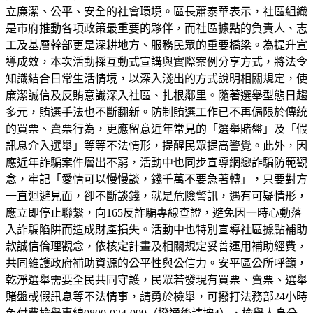
立廉潔、公平、安全的社會環境。區長蕭泰華表示，社區組織
是市府推動各項政策最重要的夥伴，而社區據點的負責人、志
工及基層幹部更是深耕地方、服務民眾的重要橋梁。為提升宣
導成效，本次活動採互動式宣講與實際案例分享方式，將法令
知識結合日常生活情境，以深入淺出的方式說明相關規定，使
廉潔誠信及反賄意識深入社區、扎根鄰里。隨著選舉型態日趨
多元，賄選手法也不斷翻新。防制賄選工作已不再侷限於傳統
的買票、賣票行為，更應留意近年常見的「選舉賭盤」及「假
訊息介入選舉」等等不法情形，提醒民眾提高警覺。此外，因
應近年詐騙案件層出不窮，活動中也同步宣導網戀詐騙防範觀
念，牢記「愛情可以慢慢談，錢千萬不要急著轉」，只要對方
一直迴避見面，卻不斷談錢，就是危險警訊，遇有可疑情形，
應立即停止聯繫，向165反詐騙專線查證，避免因一時心動落
入詐騙陷阱而造成財產損失。活動中也特別宣導社區據點補助
款誠信倫理觀念，依核定計畫及相關規定妥善運用補助經費，
共同維護政府補助資源的公平性與公信力。安平區公所呼籲，
乾淨選舉需要全民共同守護，民眾若發現有買票、賣票、選舉
賭盤或假訊息等不法情事，請勇於檢舉，可撥打法務部24小時