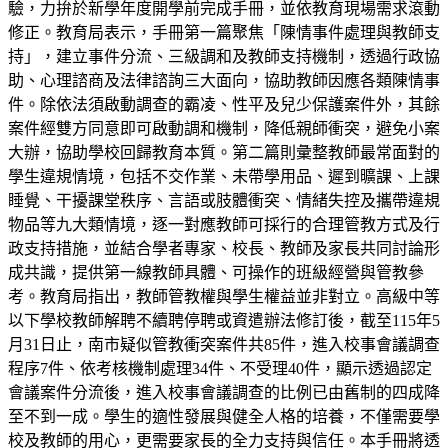
驗，力拚於新學年度開學前完成手冊，並依教育現場需求滾動
修正。教育局表示，手冊第一篇聚焦「陳情事件處理與教師支
持」，建立事件分流、三級調和及教師支持機制，透過行政協
助、心理諮商及法律諮詢三大面向，協助教師因應各類陳情事
件。除依法須啟動調查的霸凌、性平及兒少保護案件外，其餘
案件經雙方同意即可啟動調和機制，降低親師衝突，避免小案
大辦，協助學校回歸教育本質。第二篇則彙整教師最常面對的
學生違規情境，包括不交作業、未帶學用品、遲到曠課、上課
睡覺、干擾課堂秩序、言語或肢體衝突、情緒失控及攜帶違規
物品等九大類情境，逐一對應教師可採行的合理管教方式及行
政支持措施，並結合學者專家、校長、教師及家長共同討論形
成共識，提供第一線教師具體、可操作的班級經營與管教參
考。教育局指出，教師管教權與學生權益並非對立。高級中等
以下學校教師解聘不續聘停聘或資遣辦法修訂後，截至115年5
月31日止，南市疑似管教衝突案件共85件，進入校事會議調查
程序7件、依考核機制處理34件、不受理40件，顯示透過認定
會議案件分流後，進入校事會議調查的比例已由舊制的四成降
至不到一成。學生的適性發展與健全人格的培養，不僅需要學
校及教師的用心，更需要家長的全力支持與信任。本手冊將透