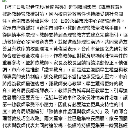
【柿子日報記者李玲/台南報導】近期韓國影集《鐵拳教育》
掀起教師管教權討論，國內校園管教事件也持續受到社會關
注。台南市長黃偉哲今（3）日於永華市政中心召開記者會，
宣示市府將編訂《台南市國中小教師合理管教全攻略手冊》，
從陳情事件處理、教師支持到合理管教方式建立完整指引，協
助教師安心發揮教育專業，並促進親師理性溝通，共同營造友
善且有秩序的校園環境。黃偉哲表示，台南率全國之先研訂教
師合理管教全攻略手冊，作為教師面對教育現場與陳情事件的
重要參考，並將依教師、家長及校長回饋持續滾動修正。他強
調，市府不是推動「鐵拳教育」，而是建立兼顧學生權益與教
師專業的支持制度，避免教師因不當指控承受過大壓力，市府
將成為教師最強後盾，讓教師安心教學、學生獲得更好的教
育。教育局長鄭新輝表示，教師肩負輔導與管教學生、引導適
性發展的重要責任，但近年管教事件及家長陳情案件增加，讓
第一線教師承受不小壓力，因此有必要建立更具支持性的制
度。教育局規劃編訂「陳情事件處理與教師支持」及「教師合
理管教技巧全攻略」兩大篇章，並已邀集校長團體、家長團體
代表與教師代表共同討論架構，後續將持續蒐集第一線實務經