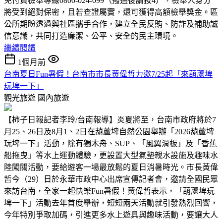
免付費檢舉專線0800-024-099（撥通後請按4），檢舉人身分
將受到絕對保密，且若查證屬實，還可獲得高額檢舉獎金。區
公所期盼透過與社區攜手合作，建立全民反賄、防詐及補助誠
信意識，共同打造廉潔、公平、安全的民主環境。
繼續閱讀
1個月前
台南夏日Fun暑假！台南市市長黃偉哲力邀7/25起「來葫蘆埤
玩埤一下」
觀光旅遊
國內旅遊
【柿子日報記者李玲/台南報導】炎夏將至，台南市政府將於7
月25、26日及8月1、2日在葫蘆埤自然公園舉辦「2026葫蘆埤
玩埤一下」活動，除有獨木舟、SUP、「風翼滑板」及「香蕉
船拖曳」等水上運動體驗，更設置大型氣墊親水設施及趣味水
陸闖關活動，要給遊客一場最放鬆的夏日消暑時光。市長黃偉
哲今（29）日於永華市政中心出席宣傳記者會，邀請全國民眾
來訪台南，全家一起快樂Fun暑假！黃偉哲表示，「葫蘆埤玩
埤一下」活動去年首度舉辦，短短兩天活動就引發熱烈回響，
今年特別爭取加碼，引進更多水上遊具與趣味活動，要讓大人