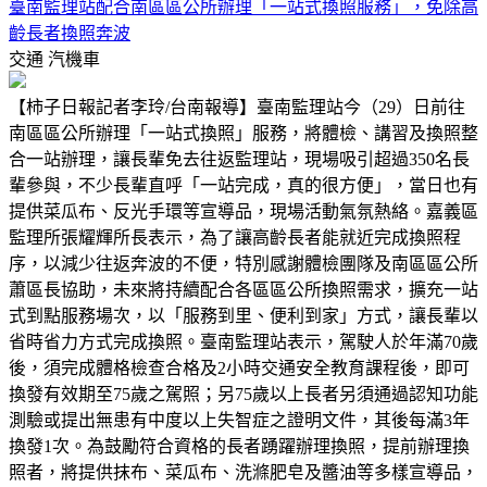
臺南監理站配合南區區公所辦理「一站式換照服務」，免除高
齡長者換照奔波
交通
汽機車
【柿子日報記者李玲/台南報導】臺南監理站今（29）日前往
南區區公所辦理「一站式換照」服務，將體檢、講習及換照整
合一站辦理，讓長輩免去往返監理站，現場吸引超過350名長
輩參與，不少長輩直呼「一站完成，真的很方便」，當日也有
提供菜瓜布、反光手環等宣導品，現場活動氣氛熱絡。嘉義區
監理所張耀輝所長表示，為了讓高齡長者能就近完成換照程
序，以減少往返奔波的不便，特別感謝體檢團隊及南區區公所
蕭區長協助，未來將持續配合各區區公所換照需求，擴充一站
式到點服務場次，以「服務到里、便利到家」方式，讓長輩以
省時省力方式完成換照。臺南監理站表示，駕駛人於年滿70歲
後，須完成體格檢查合格及2小時交通安全教育課程後，即可
換發有效期至75歲之駕照；另75歲以上長者另須通過認知功能
測驗或提出無患有中度以上失智症之證明文件，其後每滿3年
換發1次。為鼓勵符合資格的長者踴躍辦理換照，提前辦理換
照者，將提供抹布、菜瓜布、洗滌肥皂及醬油等多樣宣導品，