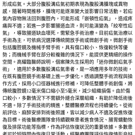
形成疝氣。大部分腹股溝疝氣初期表現為腹股溝腫塊或異物
感，隨著時間推移，腫塊可能逐漸變大並影響日常活動。若疝
氣內容物無法回到腹腔內，可能形成「嵌頓性疝氣」，造成疼
痛與不適；若進一步影響腸道血流，則可能演變為「絞窄性疝
氣」，導致腸道缺血壞死，需緊急手術治療。目前疝氣治療以
手術為主，可依病況選擇傳統開放手術或微創手術。微創手術
包括腹腔鏡及機械手臂手術，具有傷口較小、恢復較快等優
勢；而機械手臂在部分較複雜的情況下，能提供更精細的操作
空間。高耀臨醫師說明，個案陳先生採用的「迷你微創疝氣手
術」，適用於多數腹股溝疝氣患者，是一項應用多年的技術，
在既有腹腔鏡手術基礎上進一步優化。透過調整手術流程與操
作方式，採用小口徑器械進行修補，可降低整體手術創傷，將
傳統腹腔鏡12毫米傷口縮小至5毫米，減少組織損傷。由於傷
口較小，多數情況下不需額外縫合深層組織，有助於降低術後
不適。除了手術技術的精進，整體醫療流程也持續優化。從術
前評估、麻醉安排到術後照護，皆以減少病人不適及促進恢復
為目標。術後醫療團隊會持續觀察患者進食情況、腸胃蠕動恢
復及排尿功能等指標，作為評估恢復狀況的重要依據。多數患
者可於短時間內恢復日常活動，經醫療團隊評估恢復情形良好