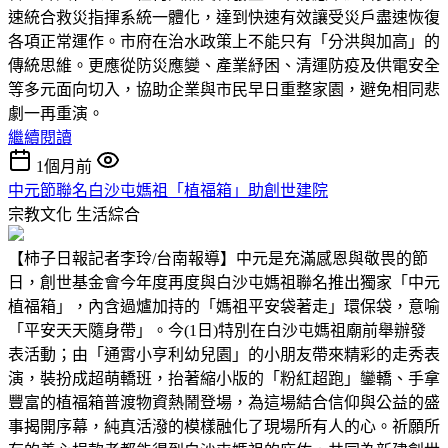
速統合救災指揮系統一體化，達到快速有效讓受災戶盡速恢復
各項正常運作。市府在治水政策上不能只有「分洪與加高」的
傳統思維。更應從防災應變、產業紓困、清運防疫及供電安全
等多元面向切入，協助企業與市民早日重整家園，避免相同悲
劇一再重演。
繼續閱讀
1個月前
中元節聯名白沙屯媽祖「植福箱」助創世建院
宗教文化
生活綜合
【柿子日報記者李玲/台南報導】中元是充滿感恩與敬畏的節
日，創世基金會今年度再度與白沙屯媽祖聯名推出獨家「中元
植福箱」，內含過爐加持的「媽祖平安袋著走」環保袋，意喻
「平安天天隨身帶」。今(1日)特別在白沙屯媽祖廟前舉辦發
表活動；由「通霄小亨利幼兒園」的小朋友帶來精彩的走秀表
演，裝扮成超萌轎班，抬著縮小版的「粉紅超跑」鑾轎、手拿
豐富的植福箱普渡物資熱鬧登場，為這場結合信仰與公益的盛
事揭開序幕，純真活潑的模樣融化了現場所有人的心。祈願所