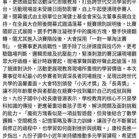
事，更透過益智活動深化思維教育，打造跨世代交流學習的平
台。活動現場並未受連日雨勢影響，自上午起便湧現參賽人
潮。開幕儀式由主辦單位台灣健士基金會宋弘次董事長親自主
持，在全員大合照後開幕式圓滿落幕。競賽規則說明後，比賽
隨即正式展開。選手們專注凝視手中的魔術方塊，雙手快速翻
轉，隨尤其進入決賽階段後，大會採用「一對一單淘汰賽
制」，使賽事更具挑戰性。選手除了比拼速度與技巧外，更考
驗臨場判斷、邏輯思維及抗壓能力，緊湊刺激的賽況讓現場觀
眾大呼過癮。著計時器響起，現場掌聲與歡呼聲此起彼落。除
了競速對決外，活動更展現教育現場所重視的學習價值。本次
賽事從年紀最小的參賽者到資深長者同場競技，呈現出跨世代
共學的溫馨畫面。大會特別頒發「小天才獎」及「長青獎」，
讓不同年齡層參與者都能在競賽中找到屬於自己的成就與舞
台。九份子國中小校長康晉源表示，學校教育的核心不只是學
科知識的傳授，更應著重培養孩子思考、解決問題及面對挑戰
的能力。「魔術方塊看似是一項益智遊戲，但背後結合了數學
邏輯、空間概念、記憶策略及專注力訓練，讓孩子在不斷嘗試
與修正的過程中，也學習如何面對挫折與挑戰。」康校長進一
步指出，九份子國中小近年來持續推動多元學習課程，希望透