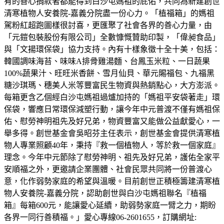
有的善心捐款者都能得到白沙屯媽祖的庇佑，共同為新建創世
清寒植物人安養院-嘉義分院盡一份心力。「植福箱」的媽祖
駕粉紅超跑圖樣很討喜，更匯聚了社會各界的善心力量，由
「元鎧包裝股份有限公司」全數慷慨贊助印製，「偉昶食品」
與「文揚環保袋」協力支持。內有十樣象徵十全十美，包括：
韓國調味海苔、味味A排骨雞湯麵、台鳳玉米粒、一日蔬果
100%蔬果汁、旺旺米香餅、雪月仙貝、華元賜福包、九福黑
糖沙琪瑪、穗美人米等豐富民生物資與熱銷點心，大方澎派。
每箱更含乙個經白沙屯媽祖過爐加持的「媽祖平安袋著走」環
保袋，響應日常環保減塑行動，讓今年中元普渡不僅有媽祖保
佑、慰勞神明祖先及好兄弟，物資豐富又能做公益獻愛心，一
舉多得。創世基金會吳昭芬主任表示，創世基金會提供清寒植
物人專業照顧40年，秉持『救一個植物人，等於救一個家庭』
理念。今年中元節除了慰勞神明、祖先及好兄弟，護佑全家平
安順福之外，更邀請企業團體、社會民眾共同將一份普渡心
意，化作弱勢家庭的希望與溫暖。目前創世正積極籌建清寒植
物人安養院-嘉義分院，認助創世與白沙屯媽祖聯名『植福
箱』每箱600元，能讓愛心延續，助弱勢家庭一臂之力，期盼
各界一同行善積福。」愛心專線06-2601655，訂購網址: