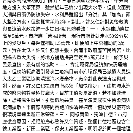
台南水利局提2解方」指出，三爺宮溪歷經多年整治，中央與
地方投入大筆預算，雖然近年已鮮少出現大水患，但此次面對
大潮與暴雨仍防線失守，水利局雖提出「分洪」與「加高」兩
大整治方案，但動輒需耗時2年。對此，許又仁針對災後救助
與長遠治水政策進一步提出4點具體看法：一、 水災補助應提
高至5萬元，市府應「苦民所苦」現行市府針對淹水50公分以
上的受災戶，每戶僅補助1.5萬元，即便加上中央補助的2萬
元，實在太低。許又仁強烈主張，台南市政府應苦民所苦，比
照過去重大災情，將地方補助提高至每戶5萬元以上，給予災
民最直接、最有感的協助。二、 肯定環保局但請加快清運速
度，但應防範高溫引發次生疫病目前市府環保局已派遣人員進
入太乙工業區協助清運泡水廢棄物，廠商對此表達肯定與感
謝。然而，許又仁也提醒市府必須「加快腳步」，由於淹水造
成的廢棄物數量極其龐大，目前正值炎夏高溫，若不加速清
除，恐將滋生蚊蟲、引發環境惡臭，甚至演變成次生傳染病與
疫病擴散。市府應與時間賽跑加快清運速度，協助受災廠商恢
復環境盡速重新正常營運。三、 同樣雨量、獨淹仁德？市府
應徹查原因、拒絕鴕鳥心態許又仁質疑，整個仁德地區包含仁
德工業區、新田工業區、保安工業區等，明明處於同一個地理