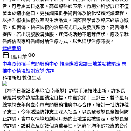
者，可考慮當日返家。高耀臨醫師表示，微創外科發展已不僅
著重於縮小傷口，更強調降低手術創傷及優化整體照護流程，
以提升術後恢復效率與生活品質。國際醫學會及臨床經驗亦顯
示，低創傷、快速恢復的治療模式已成為發展趨勢。高醫師也
提醒，若出現腹股溝腫脹、疼痛或活動不適等症狀，應及早就
醫評估與專科醫師討論治療方式，以免延誤治療時機。
繼續閱讀
1個月前
中嘉寬頻攜手志願服務中心 推廣媒體識讀土地差點被騙走 志
推中心情境短劇宣導防詐
科技新知
數位生活
【柿子日報記者李玲/台南報導】詐騙手法推陳出新，許多長
輩經常成為詐騙集團鎖定目標，中嘉寬頻｜三冠王‧雙子星有
線電視去年與臺南市志願服務推廣中心合作，培訓一批防詐種
子志工，今年透過防詐志工深入社區，以長輩教導長輩如何防
止詐騙，會中以情境短劇阿月姨的土地差點被騙走，教導長輩
防詐騙、護財產及保護個資重要性。這群平均年齡72歲的台南