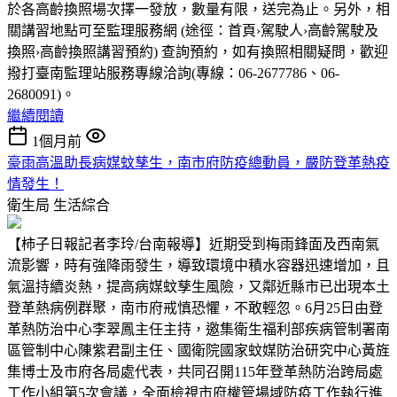
於各高齡換照場次擇一發放，數量有限，送完為止。另外，相
關講習地點可至監理服務網 (途徑：首頁›駕駛人›高齡駕駛及
換照›高齡換照講習預約) 查詢預約，如有換照相關疑問，歡迎
撥打臺南監理站服務專線洽詢(專線：06-2677786、06-
2680091)。
繼續閱讀
1個月前
豪雨高溫助長病媒蚊孳生，南市府防疫總動員，嚴防登革熱疫
情發生！
衛生局
生活綜合
【柿子日報記者李玲/台南報導】近期受到梅雨鋒面及西南氣
流影響，時有強降雨發生，導致環境中積水容器迅速增加，且
氣溫持續炎熱，提高病媒蚊孳生風險，又鄰近縣市已出現本土
登革熱病例群聚，南市府戒慎恐懼，不敢輕忽。6月25日由登
革熱防治中心李翠鳳主任主持，邀集衛生福利部疾病管制署南
區管制中心陳紫君副主任、國衛院國家蚊媒防治研究中心黃旌
集博士及市府各局處代表，共同召開115年登革熱防治跨局處
工作小組第5次會議，全面檢視市府權管場域防疫工作執行進