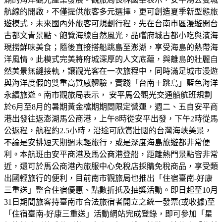
航線的開啟，不僅提供旅客多元選擇，更可創造夏季新型態旅
遊模式，未來國內外旅客可規劃行程，先在台南市區漫遊開台
古都文青景點、飽覽海線自然風光，品嚐府城古都小吃與濱海
現撈鮮味美食；隨後直接搭船跳島至澎湖，享受海島的熱帶海
洋風情。此模式完美將府城深厚的人文底蘊，與離島的壯麗自
然美景無縫接軌，讓觀光客在一次旅程中，同時滿足城市漫遊
與海洋度假的雙重高質感體驗，實踐「台南＋跳島」藍色海洋
永續旅遊。南市觀旅局表示， 安平馬公觀光交通船航班規劃
於6月至8月的暑期黃金檔期期間限定營運，週二、五自安平商
港出發往返澎湖馬公商港，上午8時從安平出發，下午2時從馬
公返程，航程約2.5小時，沿途可欣賞壯闊的台灣海峽美景，
不論是安排短天期週末輕旅行，或是深度海島旅遊都非常便
利。本航班由安平商港及馬公商港登船，距離熱門景點皆非常
近，還可於馬公商港內旅服中心免稅店採購免稅商品，享受類
出國輕旅行的便利，目前南市觀旅局也推出「住宿臺南-好康
三重送」整合住宿優惠、點數折抵及抽獎活動。即日起至10月
31日期間旅客持臺南市合法旅宿者開立之統一發票(或收據)至
「住宿臺南-好康三重送」活動網站完成登錄，即可參加「星