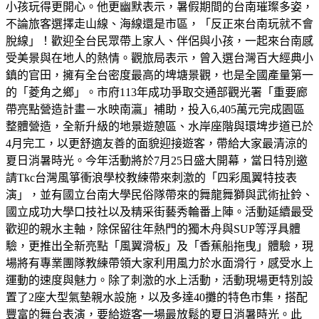
小孩玩得更開心。他更幽默表示，暑假期間的台南璀璨多姿，
不論旅客選擇走山線、海線還是市區，「反正來台南玩就不會
脫線」！歡迎全台民眾帶上家人、伴侶與小孩，一起來台南感
受美景與在地人的熱情。觀旅局表示，曾入選台灣百大經典小
鎮的官田，擁有全台密度最高的埤塘景觀，也是全國產量第一
的「菱角之鄉」。市府113年成功爭取交通部觀光署「重要廊
帶亮點營造計畫－水映南瀛」補助，投入6,405萬元完成園區
整體營造，全新升級的地景遊憩區、水岸座階與環埤步道已於
4月完工，以更舒適友善的面貌迎接遊客，帶給大家最清涼的
夏日消暑時光。今年活動將於7月25日盛大開幕，當日特別邀
請Tkc台灣風箏衝浪學校教練帶來刺激的「四彩風翼特技表
演」，並有國立台南大學民俗隊帶來的舞龍舞獅與武術扯鈴、
國立成功大學口技社以及精采街藝秀輪番上陣。活動延續最受
歡迎的親水主軸，除保留往年熱門的獨木舟與SUP等浮具體
驗，更推出全新亮點「風翼滑板」及「香蕉船拖曳」體驗，現
場將有專業團隊教練帶領大家利用風力於水面滑行，感受水上
運動的速度與魅力。除了刺激的水上活動，活動現場更特別設
置了2座大型氣墊親水設施，以及多達40攤的特色市集，搭配
豐富的舞台表演，要給遊客一場最放鬆的夏日消暑時光。此