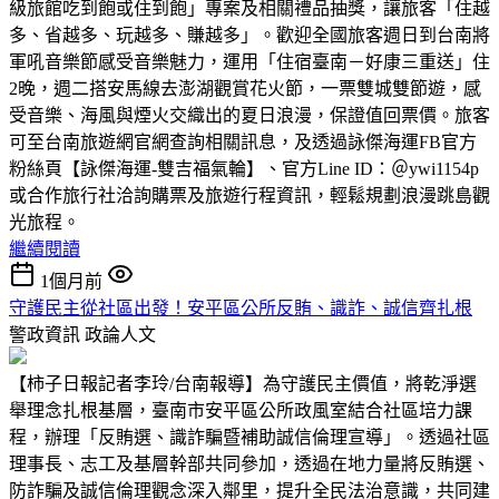
級旅館吃到飽或住到飽」專案及相關禮品抽獎，讓旅客「住越
多、省越多、玩越多、賺越多」。歡迎全國旅客週日到台南將
軍吼音樂節感受音樂魅力，運用「住宿臺南－好康三重送」住
2晚，週二搭安馬線去澎湖觀賞花火節，一票雙城雙節遊，感
受音樂、海風與煙火交織出的夏日浪漫，保證值回票價。旅客
可至台南旅遊網官網查詢相關訊息，及透過詠傑海運FB官方
粉絲頁【詠傑海運-雙吉福氣輪】、官方Line ID：＠ywi1154p
或合作旅行社洽詢購票及旅遊行程資訊，輕鬆規劃浪漫跳島觀
光旅程。
繼續閱讀
1個月前
守護民主從社區出發！安平區公所反賄、識詐、誠信齊扎根
警政資訊
政論人文
【柿子日報記者李玲/台南報導】為守護民主價值，將乾淨選
舉理念扎根基層，臺南市安平區公所政風室結合社區培力課
程，辦理「反賄選、識詐騙暨補助誠信倫理宣導」。透過社區
理事長、志工及基層幹部共同參加，透過在地力量將反賄選、
防詐騙及誠信倫理觀念深入鄰里，提升全民法治意識，共同建