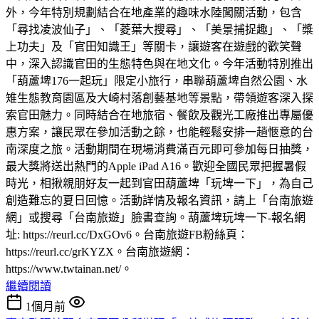
外，今年特別規劃結合在地產業的趣味水陸闖關活動，包含
「尋找凌波仙子」、「菱葉大搜尋」、「美景捕捉趣」、「槳
上功夫」及「官田知識王」等關卡，讓遊客在遊戲的歡笑聲
中，深入認識官田的生態特色與在地文化。今年活動特別推出
「葫蘆埤176一起玩」限定小旅行，串聯葫蘆埤自然公園、水
雉生態教育園區及大崎村落創藝基地等景點，帶領遊客深入探
索官田魅力。同時結合在地旅宿、餐飲及觀光工廠推出專屬優
惠方案，讓民眾在參加活動之餘，也能輕鬆安排一趟愜意的台
南深度之旅。活動期間在現場消費滿百元即可參加每日抽獎，
最大獎將送出熱門的Apple iPad A16。歡迎全國民眾把握暑假
時光，相揪親朋好友一起到官田葫蘆埤「玩埤一下」，為自己
創造難忘的夏日回憶。活動詳情及報名資訊，請上「台南旅遊
網」或搜尋「台南旅遊」臉書查詢。葫蘆埤玩埤一下-報名網
址: https://reurl.cc/DxGOv6。台南旅遊FB粉絲頁：
https://reurl.cc/grKYZX。台南旅遊網：
https://www.twtainan.net/。
繼續閱讀
1個月前