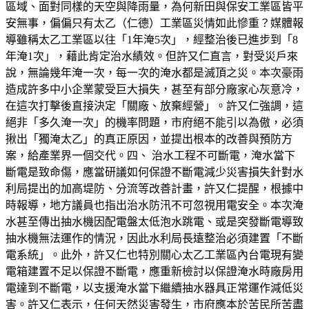
區域、面對同樣的天空與降雨量，為何新田與保安工業區皆平
安無事，偏偏只有太乙（仁德）工業區災情如此慘重？媒體報
導雖稱太乙工業區以往「1年淹5次」，經整治後已進步到「8
年淹1次」，藉此肯定治水績效。但許又仁直言，對受災戶來
說，無論幾年淹一次，每一次的淹水都是滅頂之災。本次豪雨
造成許多中小企業蒙受巨大損失，甚至有部分廠家心灰意冷，
在這次打擊後直接決定「關廠、放棄經營」。許又仁強調，這
絕非「多久淹一次」的機率問題，市府絕不能引以為傲，必須
揪出「獨淹太乙」的真正原因，並提出根本的改善與預防方
案，給產業界一個交代。四、 治水工程不可斷電，淹水當下
斷電是致命傷，應當研議如何保證不斷電減少災害損失針對水
利局提出的加高堤防、分流等改善計畫，許又仁提醒，根據中
時報導，地方議員也指出治水防汛不可忽視用電安全。本次淹
水甚至傳出抽水機因配電盤太低泡水跳電、或是突發斷電導致
抽水機無法運作的情況，因此水利局長遠整治必須建置「不斷
電系統」。此外，許又仁也特別關心太乙工業區內台電現有變
電箱建置不足以保證不斷電，應重新檢討以保證淹水時廠房用
電達到不斷電，以支援淹水當下繼續抽水器具正常運作減低災
害。許又仁表示，任何天然災害發生，市府應本於苦民所苦盡