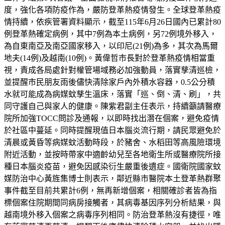
度，強化各項防疫作為，嚴防登革熱疫情發生。全球登革熱疫
情持續，依疾管署資料顯示，截至115年6月26日國內已累計80
例登革熱確定病例，其中7例為本土病例，另72例境外移入，
為自東南亞及南亞國家移入，以印尼(21例)為多，其次為馬爾
地夫(14例)及越南(10例)。黃偉哲市長對於登革熱疫情相當重
視，責成各局處針對權管場域務必加強動員，落實孳清巡檢，
並提醒市民朋友雨後儘快清除家戶內外積水容器，0.5公分積
水就可能成為病媒蚊孳生溫床，落實「巡、倒、清、刷」，共
同守護自己與家人的健康。陳紫君副主任表示，持續籲請醫療
院所加強TOCC問診及通報，以即時找出潛在個案，避免疫情
於社區中蔓延。同時提醒現值日本腦炎流行期，請民眾避免於
清晨或黃昏等病媒蚊活動時段，於豬舍、水稻田等高風險環境
附近活動，並按時帶家中適齡幼兒至各地衛生所或醫療院所接
種日本腦炎疫苗，避免因感染衍生嚴重後遺症。國衛院國家蚊
媒防治中心黃旌集博士則表示，鄰近縣市醫院本土登革熱群聚
事件截至目前共累計6例，無再新增個案，相關確診者皆為指
標個案住院期間同病房接觸者，其病毒基因序列分析結果，與
越南境外移入個案之病毒序列相同。防治登革熱沒有捷徑，唯