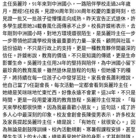
主任吳麗玲，91年來到中洲國小，一路陪伴學校走過24年歲
月，歷經5任校長，見證90周年到100周年校慶的重要時刻，也
見證一批又一批孩子從懵懂走向成熟。昨天宣告正式退休，許
多學生感恩她24載春風化雨傳承不止步。校長許鋑彬表示，去
年剛到中洲國小時，對地方環境還很陌生，是吳麗玲主任一步
一步帶領他認識學校背後最重要的力量—家長、顧問與社區。
這份協助，不只是行政上的支持，更是一種教育夥伴間最深的
信任。許鋑彬說，教育的價值，不只是知識的傳遞，更是生命
影響生命。吳麗玲主任用24年的堅持與陪伴，為中洲國小留下
最珍貴的教育風景。雖然退休是旅程的句點，但她播下的種
子，將持續在每一位孩子心中發芽茁壯。家長會長蕭利橙說，
他自己當了9任副會長，每次活動一定都會看到吳麗玲主任，
她總是笑咪咪地忙東忙西，好像永遠不會累。這24年，不只是
時間，更是一段用愛灌溉的教育旅程，吳麗玲主任常說，「每
天來學校都很快樂，因為我最喜歡小朋友。」這句話，成了許
多人心中最深刻的印象。校友會創會長陳俊男表示，許多校友
及家長提起吳麗玲主任，總是說：「有她在，就很安心。」因
為無論是創鼓隊訓練、校內活動規劃、寒暑假課程安排，甚至
學生生活上的大小事，總能看見她忙碌的身影。尤其創鼓隊，