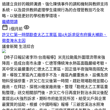
過建立良好的親師溝通、強化陳情事件的調和機制與教師支持
系統，以及提供教師處理學生違規行為的合理管教技巧全攻
略，以營造更好的學校教學環境。
繼續閱讀
1個月前
許又仁第一時間勘查太乙工業區 拋4大訴求促市府擴大補助、
徹查淹水主因
議會新聞
生活綜合
【柿子日報記者李玲/台南報導】米克拉颱風外圍環流帶來強
降雨，造成台南市永康、仁德等傳統淹水熱區面臨嚴峻考驗。
其中受災最嚴重的仁德太乙工業區，因正值半夜強降雨搭配大
潮，導致工業區內工廠措手不及，廠區內嚴重進水，設備及原
物料受損慘重。許又仁在災後第一時間，趕赴現場勘視並關心
廠商，在拜訪、探視20幾家廠商後，整理「勘視太乙工業區重
點整理」送交相關部門後，許又仁今日再度針對治水與災後配
套提出4大強烈訴求，期盼市府能苦民所苦，給受災戶與企業
最實質的協助。根據《中國時報》報導「三爺宮溪治水照淹