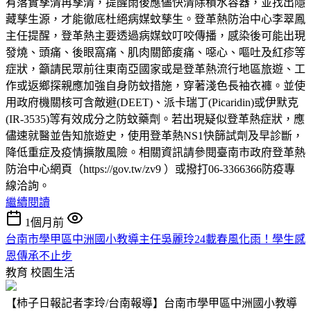
有落實孳清再孳清，提醒雨後應儘快清除積水容器，並找出隱
藏孳生源，才能徹底杜絕病媒蚊孳生。登革熱防治中心李翠鳳
主任提醒，登革熱主要透過病媒蚊叮咬傳播，感染後可能出現
發燒、頭痛、後眼窩痛、肌肉關節痠痛、噁心、嘔吐及紅疹等
症狀，籲請民眾前往東南亞國家或是登革熱流行地區旅遊、工
作或返鄉探親應加強自身防蚊措施，穿著淺色長袖衣褲。並使
用政府機關核可含敵避(DEET)、派卡瑞丁(Picaridin)或伊默克
(IR-3535)等有效成分之防蚊藥劑。若出現疑似登革熱症狀，應
儘速就醫並告知旅遊史，使用登革熱NS1快篩試劑及早診斷，
降低重症及疫情擴散風險。相關資訊請參閱臺南市政府登革熱
防治中心網頁（https://gov.tw/zv9 ）或撥打06-3366366防疫專
線洽詢。
繼續閱讀
1個月前
台南市學甲區中洲國小教導主任吳麗玲24載春風化雨！學生感
恩傳承不止步
教育
校園生活
【柿子日報記者李玲/台南報導】台南市學甲區中洲國小教導