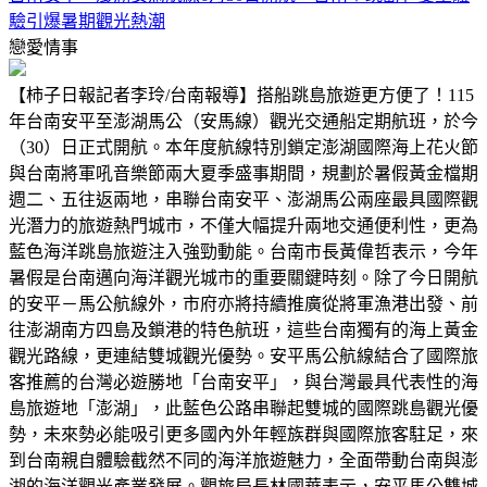
驗引爆暑期觀光熱潮
戀愛情事
【柿子日報記者李玲/台南報導】搭船跳島旅遊更方便了！115
年台南安平至澎湖馬公（安馬線）觀光交通船定期航班，於今
（30）日正式開航。本年度航線特別鎖定澎湖國際海上花火節
與台南將軍吼音樂節兩大夏季盛事期間，規劃於暑假黃金檔期
週二、五往返兩地，串聯台南安平、澎湖馬公兩座最具國際觀
光潛力的旅遊熱門城市，不僅大幅提升兩地交通便利性，更為
藍色海洋跳島旅遊注入強勁動能。台南市長黃偉哲表示，今年
暑假是台南邁向海洋觀光城市的重要關鍵時刻。除了今日開航
的安平－馬公航線外，市府亦將持續推廣從將軍漁港出發、前
往澎湖南方四島及鎖港的特色航班，這些台南獨有的海上黃金
觀光路線，更連結雙城觀光優勢。安平馬公航線結合了國際旅
客推薦的台灣必遊勝地「台南安平」，與台灣最具代表性的海
島旅遊地「澎湖」，此藍色公路串聯起雙城的國際跳島觀光優
勢，未來勢必能吸引更多國內外年輕族群與國際旅客駐足，來
到台南親自體驗截然不同的海洋旅遊魅力，全面帶動台南與澎
湖的海洋觀光產業發展。觀旅局長林國華表示，安平馬公雙城