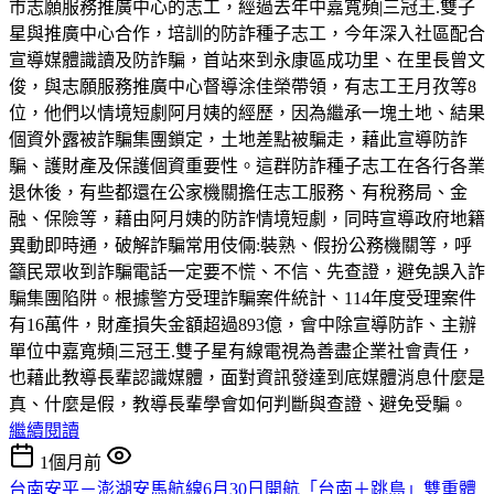
市志願服務推廣中心的志工，經過去年中嘉寬頻|三冠王.雙子
星與推廣中心合作，培訓的防詐種子志工，今年深入社區配合
宣導媒體識讀及防詐騙，首站來到永康區成功里、在里長曾文
俊，與志願服務推廣中心督導涂佳榮帶領，有志工王月孜等8
位，他們以情境短劇阿月姨的經歷，因為繼承一塊土地、結果
個資外露被詐騙集團鎖定，土地差點被騙走，藉此宣導防詐
騙、護財產及保護個資重要性。這群防詐種子志工在各行各業
退休後，有些都還在公家機關擔任志工服務、有稅務局、金
融、保險等，藉由阿月姨的防詐情境短劇，同時宣導政府地籍
異動即時通，破解詐騙常用伎倆:裝熟、假扮公務機關等，呼
籲民眾收到詐騙電話一定要不慌、不信、先查證，避免誤入詐
騙集團陷阱。根據警方受理詐騙案件統計、114年度受理案件
有16萬件，財產損失金額超過893億，會中除宣導防詐、主辦
單位中嘉寬頻|三冠王.雙子星有線電視為善盡企業社會責任，
也藉此教導長輩認識媒體，面對資訊發達到底媒體消息什麼是
真、什麼是假，教導長輩學會如何判斷與查證、避免受騙。
繼續閱讀
1個月前
台南安平－澎湖安馬航線6月30日開航「台南＋跳島」雙重體