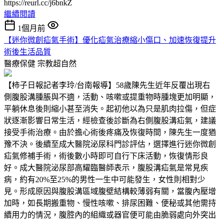
https://reurl.cc/j6bnkZ
繼續閱讀
1個月前
【迷你微創疝氣手術】優化疝氣治療縮小傷口、加速恢復提升
術後生活品質
醫療保健
宗教超自然
【柿子日報記者李玲/台南報導】58歲陳先生近年反覆出現右
側腹股溝腫脹與不適，活動、咳嗽或提重物時腫塊更加明顯，
平躺休息後則縮小甚至消失。起初他以為只是肌肉拉傷，但症
狀逐漸影響日常生活，經檢查後診斷為右側腹股溝疝氣，建議
接受手術治療。由於擔心術後疼痛及恢復時間，陳先生一度猶
豫不決。後續至成大醫院泌尿科門診評估，選擇進行迷你微創
疝氣修補手術，術後數小時即可自行下床活動，恢復情形良
好。成大醫院泌尿部高耀臨醫師表示，腹股溝疝氣是常見疾
病，約有20%至25%的男性一生中可能發生，女性則相對少
見。形成原因與腹股溝區域腹壁結構較薄弱有關，當腹內壓增
加時，如長期搬重物、慢性咳嗽、排尿困難、便秘或其他需持
續用力的情況，腹腔內的組織或器官便可能由脆弱處向外突出