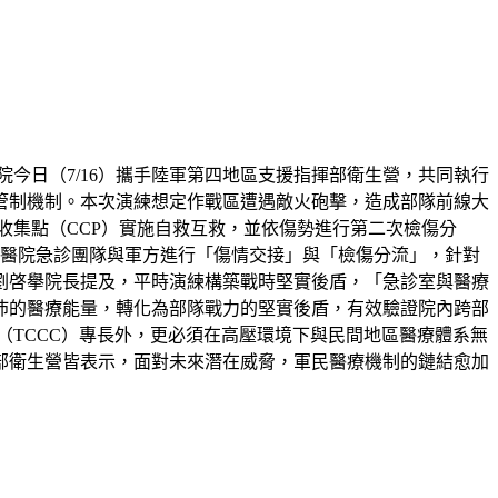
今日（7/16）攜手陸軍第四地區支援指揮部衛生營，共同執行
管制機制。本次演練想定作戰區遭遇敵火砲擊，造成部隊前線大
收集點（CCP）實施自救互救，並依傷勢進行第二次檢傷分
樓醫院急診團隊與軍方進行「傷情交接」與「檢傷分流」，針對
劉啓擧院長提及，平時演練構築戰時堅實後盾，「急診室與醫療
沛的醫療能量，轉化為部隊戰力的堅實後盾，有效驗證院內跨部
（TCCC）專長外，更必須在高壓環境下與民間地區醫療體系無
部衛生營皆表示，面對未來潛在威脅，軍民醫療機制的鏈結愈加