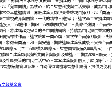
設計、財團法人李科永文教基金會捐建的「台南市李科永紀念圖
，以「兒童閱讀」為核心，結合智慧科技與生活美學，成為市民
非常榮幸能邀請到世界級建築大師伊東豊雄親自操刀，以「圓滿
先生重視教育與關懷下一代的精神。他指出，這次基金會捐建圖
業營造投入工程施作，期盼工程如期如質完工。黃偉哲強調，台南
書館，將建構起更完善的全市閱讀網絡，持續為市民提供豐富的
多個指標性作品，這次終於一圓心願，首次在台南操刀設計，對
同，象徵著圓滿、和平與安適，期許這座建築落成後不只是台南
9億元（含工程經費2.89億元、智慧圖書設備2,000萬元），
文勝聯合建築師事務所共同參與設計及監造，工期為520日曆天，
學及社區交流的市民生活中心。本案建築設計融入了屋頂綠化、
ID智慧館藏管理系統、自助借還書機等智慧化設備，提供更便
永文教基金會