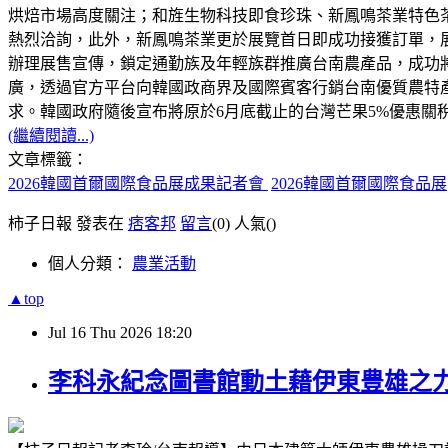
烘焙市場高度關注；和旌生物科技即食珍珠、新鳳鳴茶業特色
熱烈洽詢，此外，新鳳鳴茶業更於展覽首日即成功接獲訂單，
辦理展售宣傳，鎖定通勤族及年輕族群推廣台南農產品，成功
廣，透過官方平台向韓國政商界及國際賓客行銷台南優質農特
求。韓國政府隨後宣布將原於6月底截止的台灣芒果5%優惠關
(繼續閱讀...)
文章標籤：
2026韓國首爾國際食品展成果記者會
2026韓國首爾國際食品展
柿子日報 發表在
痞客邦
留言
(0)
人氣(
)
個人分類：
農業活動
▲top
Jul
16
Thu
2026
18:20
李科永紀念圖書館動土藉伊東豊雄之