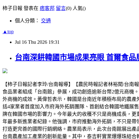
柿子日報 發表在
痞客邦
留言
(0)
人氣(
)
個人分類：
交通
▲top
Jul
16
Thu
2026
19:31
台南深耕韓國市場成果亮眼 首爾食品
【柿子日報記者李玲/台南報導】【農民時報記者林裕閎/台南報導
食品業者組成「台南館」參展，成功創造逾新台幣2億元商機。
外商機的成效。黃偉哲表示，韓國是台南近年積極布局的農產
括4家業者首度加入市府海外拓銷團隊、首創結合韓國地鐵展售
牌在韓國市場的影響力。今年最大的收穫不只是商機成長，更
年最多新進業者紀錄。他強調，市府推動海外拓銷，不只是帶
打造更完善的國際行銷網絡。農業局表示，此次台南館展出產
台南農產加工產業的創新能量。其中，泰吉軒實業爆爆珠結合