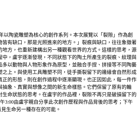
術家盧宇近年以陶瓷雕塑為核心的創作系列。本次展覽以「裂隙」作為創
物皆有缺口，那是光照進來的地方。」裂痕與缺口，往往象徵著
的地方，也重新建構出另一種觀看世界的方式。這樣的思考，源
程中，盧宇逐漸發現，不同狀態下的陶土所產生的裂痕、紋理與
品多以動物與人物形象作為原型，並融合手捏、拼接等不同陶藝
塑之上。與使用工具雕塑不同，徒手撕裂留下的邊緣會自然形成
真正的形態，則在創作過程中逐漸顯現。也正因如此，每一件作
與抽象、真實與想像之間的新生命樣態。它們保留了原有的輪
對生命狀態的思考。在盧宇的作品裡，裂隙不再只是破損留下的
午3:00由盧宇親自分享此次創作歷程與作品背後的思考；下午
看見生命另一種存在的可能。