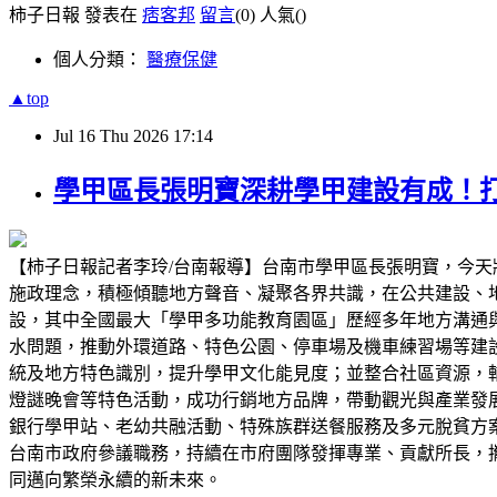
柿子日報 發表在
痞客邦
留言
(0)
人氣(
)
個人分類：
醫療保健
▲top
Jul
16
Thu
2026
17:14
學甲區長張明寶深耕學甲建設有成！
【柿子日報記者李玲/台南報導】台南市學甲區長張明寶，今
施政理念，積極傾聽地方聲音、凝聚各界共識，在公共建設、
設，其中全國最大「學甲多功能教育園區」歷經多年地方溝通
水問題，推動外環道路、特色公園、停車場及機車練習場等建
統及地方特色識別，提升學甲文化能見度；並整合社區資源，
燈謎晚會等特色活動，成功行銷地方品牌，帶動觀光與產業發
銀行學甲站、老幼共融活動、特殊族群送餐服務及多元脫貧方
台南市政府參議職務，持續在市府團隊發揮專業、貢獻所長，
同邁向繁榮永續的新未來。