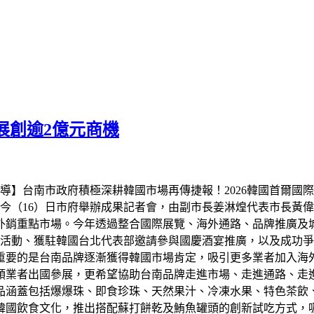
展創逾2億元商機
】台南市政府積極深耕韓國市場再傳捷報！2026韓國首爾國際食品展
今（16）日市府舉辦成果記者會，由副市長姜淋煌代表市長黃
外銷重點市場。今年透過整合國際展覽、海外通路、品牌推廣及
活動、獲駐韓國台北代表部邀請參與國慶酒宴推廣，以及成功爭取
重要的是台南品牌逐漸獲得韓國市場肯定，吸引更多業者加入海外
領業者出國參展，更希望協助台南品牌走進市場、走進通路、走
品涵蓋包括爆爆珠、即食珍珠、天然果汁、冷凍水果、特色茶飲
韓國飲食文化，推出搭配蘇打餅乾及鮪魚罐頭的創新試吃方式，