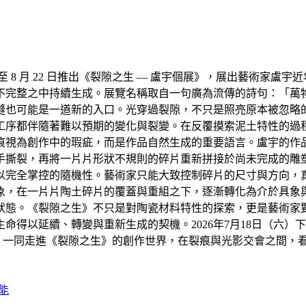
18 日至 8 月 22 日推出《裂隙之生 — 盧宇個展》，展出藝
不完整之中持續生成。展覽名稱取自一句廣為流傳的詩句：「萬
縫也可能是一道新的入口。光穿過裂隙，不只是照亮原本被忽略
工序都伴隨著難以預期的變化與裂變。在反覆摸索泥土特性的過
痕視為創作中的瑕疵，而是作品自然生成的重要語言。盧宇的作
手撕裂，再將一片片形狀不規則的碎片重新拼接於尚未完成的雕
以完全掌控的隨機性。藝術家只能大致控制碎片的尺寸與方向，
象，在一片片陶土碎片的覆蓋與重組之下，逐漸轉化為介於具象
狀態。《裂隙之生》不只是對陶瓷材料特性的探索，更是藝術家
得以延續、轉變與重新生成的契機。2026年7月18日（六）下
廊，一同走進《裂隙之生》的創作世界，在裂痕與光影交會之間，
能