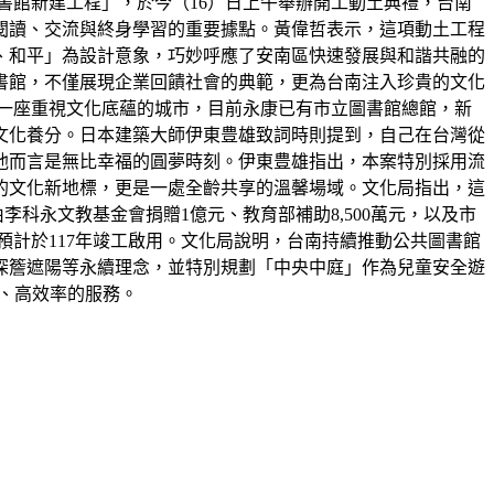
書館新建工程」，於今（16）日上午舉辦開工動土典禮，台南
閱讀、交流與終身學習的重要據點。黃偉哲表示，這項動土工程
、和平」為設計意象，巧妙呼應了安南區快速發展與和諧共融的
書館，不僅展現企業回饋社會的典範，更為台南注入珍貴的文化
是一座重視文化底蘊的城市，目前永康已有市立圖書館總館，新
文化養分。日本建築大師伊東豊雄致詞時則提到，自己在台灣從
他而言是無比幸福的圓夢時刻。伊東豊雄指出，本案特別採用流
的文化新地標，更是一處全齡共享的溫馨場域。文化局指出，這
由李科永文教基金會捐贈1億元、教育部補助8,500萬元，以及市
預計於117年竣工啟用。文化局說明，台南持續推動公共圖書館
深簷遮陽等永續理念，並特別規劃「中央中庭」作為兒童安全遊
利、高效率的服務。