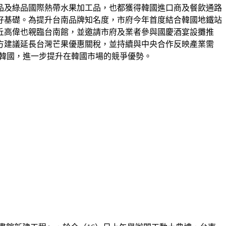
品及綠品國際熱帶水果加工品，也都獲得韓國進口商及餐飲通路
好基礎。為提升台南品牌知名度，市府今年首度結合韓國地鐵站
丘高偉也親臨台南館，並邀請市府及業者參與國慶酒宴設攤推
方建議延長台灣芒果優惠關稅，並持續與中央合作反映產業需
口韓國，進一步提升在韓國市場的競爭優勢。