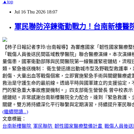
▲top
Jul
16
Thu
2026
18:07
軍民聯防淬鍊衛勤戰力！台南新樓醫
【柿子日報記者李玲/台南報導】為響應國家「韌性國家醫療整
「戰傷人員後送民間區域教學醫院」聯合醫療演練。本次演練
量傷患，國軍衛勤部隊與民間醫院第一線醫護緊密鏈結，流程迅
類。緊急後送機制： 衛生營迅速出動城市型及野戰型救護車，
創傷、大量出血等戰傷個案，立即實施緊急手術與關鍵醫療處
救治是守護生命的最前線。透過平時與國軍建立的支援協定，
門的緊急重大事故應變機制。」四支部衛生營營長 曾中校表示
縫鏈結。非常感謝台南新樓醫院全力配合，達到『緊急救護、
關鍵。雙方將持續深化平行聯繫與定期演習，持續提升軍民聯
(繼續閱讀...)
文章標籤：
台南新樓醫院
軍民聯防
韌性國家醫療整備計畫
戰傷人員後送