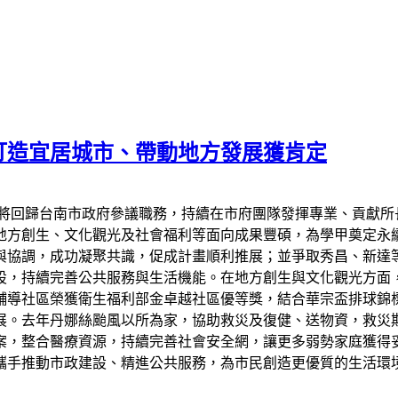
打造宜居城市、帶動地方發展獲肯定
天將回歸台南市政府參議職務，持續在市府團隊發揮專業、貢獻所
地方創生、文化觀光及社會福利等面向成果豐碩，為學甲奠定永
與協調，成功凝聚共識，促成計畫順利推展；並爭取秀昌、新達
設，持續完善公共服務與生活機能。在地方創生與文化觀光方面
輔導社區榮獲衛生福利部金卓越社區優等獎，結合華宗盃排球錦
展。去年丹娜絲颱風以所為家，協助救災及復健、送物資，救災
案，整合醫療資源，持續完善社會安全網，讓更多弱勢家庭獲得
攜手推動市政建設、精進公共服務，為市民創造更優質的生活環