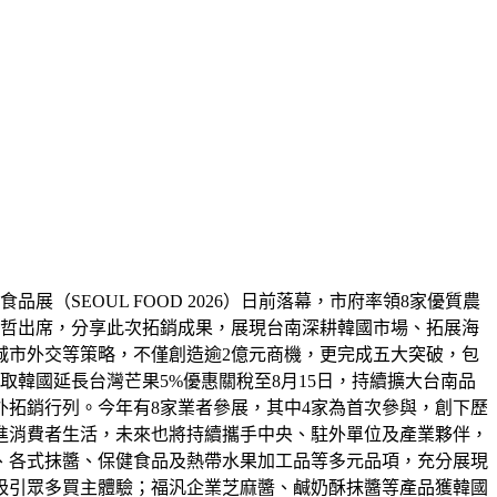
（SEOUL FOOD 2026）日前落幕，市府率領8家優質農
偉哲出席，分享此次拓銷成果，展現台南深耕韓國市場、拓展海
城市外交等策略，不僅創造逾2億元商機，更完成五大突破，包
韓國延長台灣芒果5%優惠關稅至8月15日，持續擴大台南品
拓銷行列。今年有8家業者參展，其中4家為首次參與，創下歷
進消費者生活，未來也將持續攜手中央、駐外單位及產業夥伴，
、各式抹醬、保健食品及熱帶水果加工品等多元品項，充分展現
吸引眾多買主體驗；福汎企業芝麻醬、鹹奶酥抹醬等產品獲韓國