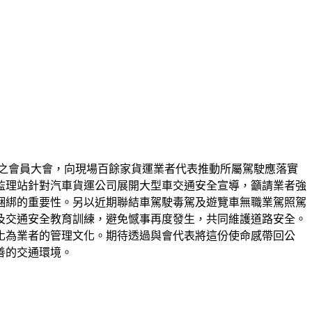
會之會員大會，向現場百餘家貨運業者代表推動所屬駕駛應落實
監理站針對汽車貨運公司展開大型車交通安全宣導，籲請業者強
綑綁的重要性。另以近期聯結車駕駛毒駕及遊覽車無職業駕照駕
及交通安全教育訓練，避免憾事再度發生，共同維護道路安全。
化為業者的管理文化。期待透過與會代表將這份使命感帶回公
善的交通環境。