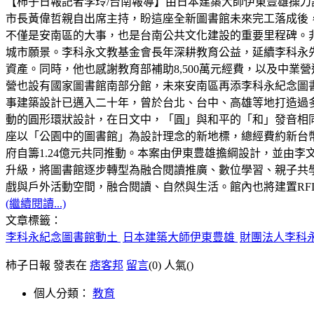
【柿子日報記者李玲/台南報導】由日本建築大師伊東豊雄操刀
市長黃偉哲親自出席主持，盼這座全新圖書館未來完工落成後
不僅是安南區的大事，也是台南公共文化建設的重要里程碑。
城市願景。李科永文教基金會長年深耕教育公益，延續李科永
資產。同時，他也感謝教育部補助8,500萬元經費，以及中
營也設有國家圖書館南部分館，未來安南區再添李科永紀念圖
事建築設計已邁入二十年，曾於台北、台中、高雄等地打造過
動的圓形環狀設計，在日文中，「圓」與和平的「和」發音相
座以「公園中的圖書館」為設計理念的新地標，總經費約新台幣3.0
府自籌1.24億元共同推動。本案由伊東豊雄擔綱設計，並由李
升級，將圖書館逐步轉型為融合閱讀推廣、數位學習、親子共
戲與戶外活動空間，融合閱讀、自然與生活。館內也將建置RF
(繼續閱讀...)
文章標籤：
李科永紀念圖書館動土
日本建築大師伊東豊雄
財團法人李科
柿子日報 發表在
痞客邦
留言
(0)
人氣(
)
個人分類：
教育