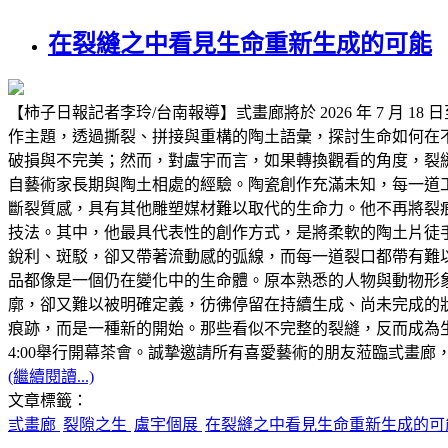
在裂縫之中看見生命重新生成的可能
【柿子日報記者李玲/台南報導】弎畫廊將於 2026 年 7 月 
作主題，透過撕裂、拼接與重構的陶土語彙，探討生命如何在
破損與不完美；然而，對盧宇而言，如果轉換觀看的角度，裂
自藝術家長期與陶土相處的經驗。陶瓷創作充滿未知，每一道
斷裂質感，具有其他雕塑媒材難以取代的生命力。他不再將裂
技法。其中，他最具代表性的創作方式，是將柔軟的陶土片徒
銳利、斑駁，卻又帶著流動感的弧線，而每一道裂口都帶有難
品都像是一個仍在變化中的生命體。原本熟悉的人物與動物形
廓，卻又難以被明確定義，彷彿停留在持續生成、尚未完成的
痕跡，而是一種新的開始。那些看似不完整的裂縫，反而成為生命
4:00舉行開幕茶會。誠摯邀請所有喜愛藝術的朋友蒞臨弎畫
(繼續閱讀...)
文章標籤：
弎畫廊
裂隙之生
盧宇個展
在裂縫之中看見生命重新生成的可