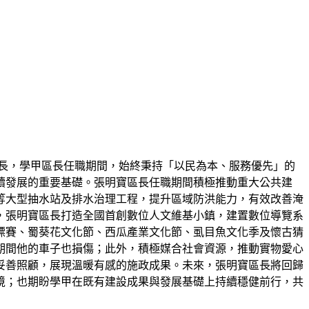
長，學甲區長任職期間，始終秉持「以民為本、服務優先」的
續發展的重要基礎。張明寶區長任職期間積極推動重大公共建
等大型抽水站及排水治理工程，提升區域防洪能力，有效改善淹
，張明寶區長打造全國首創數位人文維基小鎮，建置數位導覽系
標賽、蜀葵花文化節、西瓜產業文化節、虱目魚文化季及懷古猜
期間他的車子也損傷；此外，積極媒合社會資源，推動實物愛心
妥善照顧，展現溫暖有感的施政成果。未來，張明寶區長將回歸
境；也期盼學甲在既有建設成果與發展基礎上持續穩健前行，共