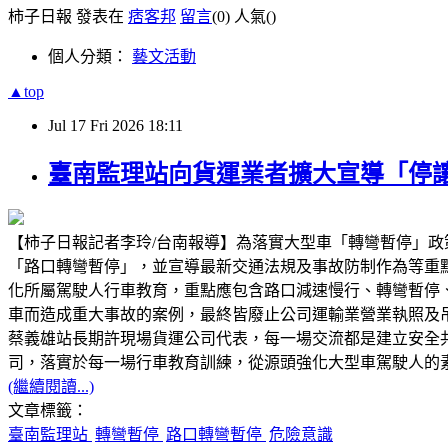
柿子日報 發表在
痞客邦
留言
(0)
人氣(
)
個人分類：
藝文活動
▲top
Jul
17
Fri
2026
18:11
臺南監理站向貨運業者擴大宣導「停
【柿子日報記者李玲/台南報導】為落實大型車「轉彎暫停」政
「路口轉彎暫停」，並宣導最新交通法規及事故防制作為等重
化所屬駕駛人行車教育，重點應包含路口減速慢行、轉彎暫停
車而造成重大事故的案例，最終皆廢止公司運輸業營業執照及
蔡義雄站長期許現場貨運公司代表，每一場交流都是建立安全
司，落實於每一場行車教育訓練，從源頭強化大型車駕駛人的
(繼續閱讀...)
文章標籤：
臺南監理站
轉彎暫停
路口轉彎暫停
危險意識