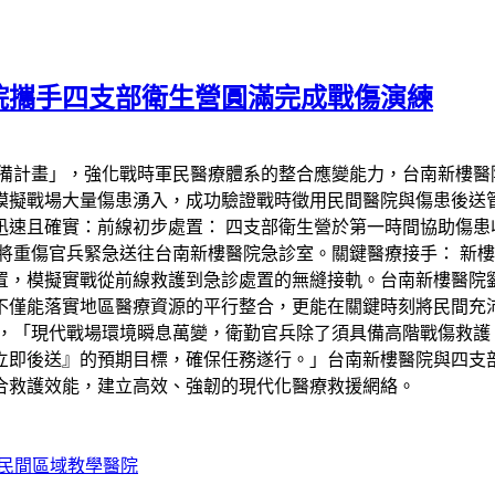
院攜手四支部衛生營圓滿完成戰傷演練
備計畫」，強化戰時軍民醫療體系的整合應變能力，台南新樓醫院
模擬戰場大量傷患湧入，成功驗證戰時徵用民間醫院與傷患後送
速且確實：前線初步處置： 四支部衛生營於第一時間協助傷患
將重傷官兵緊急送往台南新樓醫院急診室。關鍵醫療接手： 新
置，模擬實戰從前線救護到急診處置的無縫接軌。台南新樓醫院
不僅能落實地區醫療資源的平行整合，更能在關鍵時刻將民間充
，「現代戰場環境瞬息萬變，衛勤官兵除了須具備高階戰傷救護
立即後送』的預期目標，確保任務遂行。」台南新樓醫院與四支
合救護效能，建立高效、強韌的現代化醫療救援網絡。
民間區域教學醫院