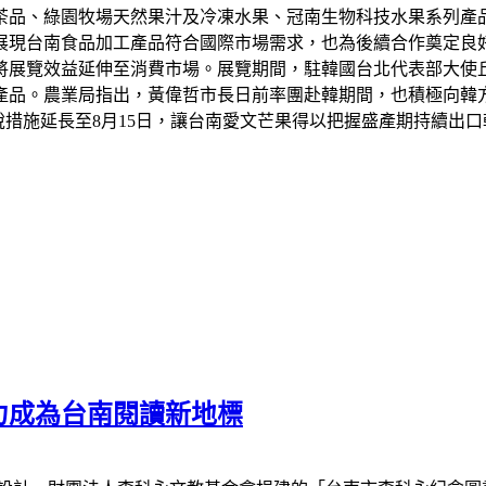
茶品、綠園牧場天然果汁及冷凍水果、冠南生物科技水果系列產
展現台南食品加工產品符合國際市場需求，也為後續合作奠定良
將展覽效益延伸至消費市場。展覽期間，駐韓國台北代表部大使
產品。農業局指出，黃偉哲市長日前率團赴韓期間，也積極向韓
稅措施延長至8月15日，讓台南愛文芒果得以把握盛產期持續出
力成為台南閱讀新地標