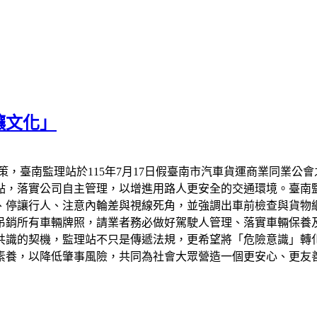
讓文化」
策，臺南監理站於115年7月17日假臺南市汽車貨運商業同業公
點，落實公司自主管理，以增進用路人更安全的交通環境。臺南
、停讓行人、注意內輪差與視線死角，並強調出車前檢查與貨物
吊銷所有車輛牌照，請業者務必做好駕駛人管理、落實車輛保養
共識的契機，監理站不只是傳遞法規，更希望將「危險意識」轉
素養，以降低肇事風險，共同為社會大眾營造一個更安心、更友