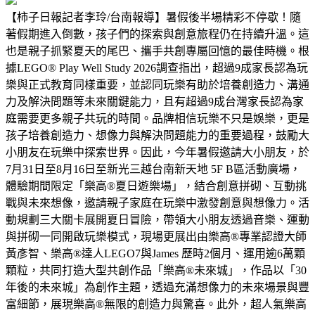
【柿子日報記者李玲/台南報導】暑假後半場精彩不停歇！隨
著假期進入倒數，孩子們的探索與創意旅程仍在持續升溫。這
也是親子抓緊夏天的尾巴、攜手共創專屬回憶的最佳時機。根
據LEGO® Play Well Study 2026調查指出，超過9成家長認為玩
樂與正式教育同樣重要，並認同玩樂有助於培養創造力、溝通
力及解決問題等未來關鍵能力，且有超過9成台灣家長認為家
庭需要更多親子共玩的時間。品牌相信玩樂不只是娛樂，更是
孩子培養創造力、想像力與解決問題能力的重要過程，鼓勵大
小朋友在玩樂中探索世界。因此，今年暑假邀請大小朋友，於
7月31日至8月16日至新光三越台南新天地 5F B區活動廣場，
體驗期間限定「樂高®夏日遊樂場」，結合創意拼砌、互動挑
戰與未來想像，邀請親子家庭在玩樂中激發創意與想像力。活
動規劃三大關卡展開夏日冒險，帶領大小朋友透過音樂、運動
與拼砌一同開啟玩樂模式，現場更展出由樂高®專業認證大師
黃彥智、樂高®達人LEGO7與James 歷時2個月、運用逾6萬顆
顆粒，共同打造大型共創作品「樂高®未來城」，作品以「30
年後的未來城」為創作主題，透過充滿想像力的未來場景與豐
富細節，展現樂高®無限的創造力與驚喜。此外，超人氣樂高