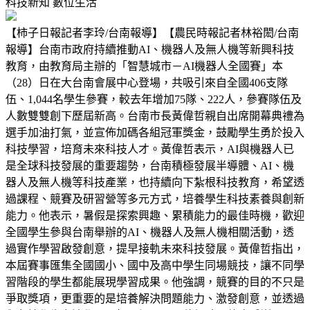
科技新知
數位生活
【柿子日報記者李玲/台南報導】【農民時報記者林裕閎/台南
報導】台南市政府持續推動AI、機器人及無人機等新興科技
教育，由教育局主辦的「智慧城市－AI機器人全國賽」本
（28）日在大台南會展中心登場，共吸引來自全國406支隊
伍、1,044名學生參賽，較去年增加75隊、222人，參賽隊伍及
人數雙雙創下歷屆新高。台南市長黃偉哲親自出席開幕典禮為
選手加油打氣，並宣佈加碼各組冠軍獎金，鼓勵學生勇於投入
科技學習，培育未來科技人才。黃偉哲表示，AI與機器人已
是全球科技發展的重要趨勢，台南積極發展半導體、AI、機
器人及無人機等科技產業，也持續向下紮根科技教育，希望透
過課程、競賽及研習營等多元方式，培養學生科技素養與創新
能力。他表示，暑假是探索興趣、累積能力的最佳時機，歡迎
全國學生參與台南舉辦的AI、機器人及無人機相關活動，透
過實作學習啟發創意，提早接軌未來科技發展。黃偉哲指出，
本屆賽事匯集全國國小、國中及高中學生同場競技，讓不同學
習階段的學生都能展現學習成果。他強調，競賽的目的不只是
爭取獎項，更重要的是培養解決問題能力、激發創意，並透過