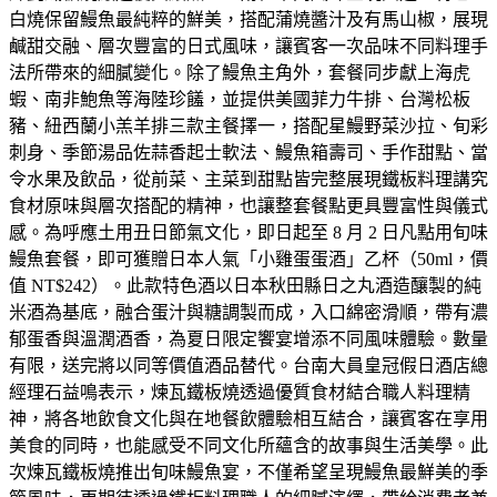
白燒保留鰻魚最純粹的鮮美，搭配蒲燒醬汁及有馬山椒，展現
鹹甜交融、層次豐富的日式風味，讓賓客一次品味不同料理手
法所帶來的細膩變化。除了鰻魚主角外，套餐同步獻上海虎
蝦、南非鮑魚等海陸珍饈，並提供美國菲力牛排、台灣松板
豬、紐西蘭小羔羊排三款主餐擇一，搭配星鰻野菜沙拉、旬彩
刺身、季節湯品佐蒜香起士軟法、鰻魚箱壽司、手作甜點、當
令水果及飲品，從前菜、主菜到甜點皆完整展現鐵板料理講究
食材原味與層次搭配的精神，也讓整套餐點更具豐富性與儀式
感。為呼應土用丑日節氣文化，即日起至 8 月 2 日凡點用旬味
鰻魚套餐，即可獲贈日本人氣「小雞蛋蛋酒」乙杯（50ml，價
值 NT$242）。此款特色酒以日本秋田縣日之丸酒造釀製的純
米酒為基底，融合蛋汁與糖調製而成，入口綿密滑順，帶有濃
郁蛋香與溫潤酒香，為夏日限定饗宴增添不同風味體驗。數量
有限，送完將以同等價值酒品替代。台南大員皇冠假日酒店總
經理石益鳴表示，煉瓦鐵板燒透過優質食材結合職人料理精
神，將各地飲食文化與在地餐飲體驗相互結合，讓賓客在享用
美食的同時，也能感受不同文化所蘊含的故事與生活美學。此
次煉瓦鐵板燒推出旬味鰻魚宴，不僅希望呈現鰻魚最鮮美的季