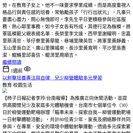
勞。在教育子女上，他不一味要求學業成績，而是高度重視人
格品行與責任感的培養，常勉勵孩子「行行出狀元」，凡事只
要盡心盡力、問心無愧即可。李先生平日更積極參與社區服
務、熱心鄰里事務，如今子女各有所成，其德行足為楷模。將
軍區模範父親表揚名單：長榮里李文達、西甲里謝耀明、忠嘉
里蔡清忠、苓仔寮里黃華龍、巷埔里陳英哲、將軍里黃靜義、
玉山里吳白正、廣山里陳福來、長沙里黃寬明、平沙里吳惠
潔、鯤鯓里邱喜信、鯤溟里周順吉。
繼續閱讀
1週前
以射擊培養專注與自律 兒少柳營體驗多元學習
教育
校園生活
【柿子日報記者李玲/台南報導】為推廣正向休閒活動，並提
供高關懷兒少及家庭多元體驗機會，台南市七個單位今（30）
日於柳營運動靶場辦理「瞄準未來、探索自我－柳營運動靶場
一日射擊體驗活動」，共計80位青少年、家長及網絡夥伴共同
參與，在專業、安全的環境中體驗射擊運動，透過多元探索累