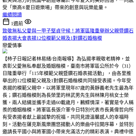
歡笑與活力的氛圍中創造專屬於今年夏天的美好回憶，一同感
受「樂高®夏日遊樂場」帶來的創意與玩樂能量。
繼續閱讀
1週前
致敬無私父愛與一甲子堅貞守候！將軍區隆重舉辦父親暨鑽石
婚表揚大會表揚12位模範父親及1對鑽石婚楷模
戀愛情事
【柿子日報記者林易緒/台南報導】為弘揚孝親敬老精神，並
表彰父愛無私奉獻及婚姻楷模，臺南市將軍區公所於今（31）
日隆重舉行「115年模範父親暨鑽石婚表揚活動」，由各里推
舉出的12位模範父親及1對鑽石婚楷模共同接受表揚。今年受
表揚的模範父親中，以將軍里現年87歲的黃靜義老先生最為年
長；鑽石婚楷模則為長榮里的林武男先生與林陳月桃女士榮
獲，兩人結縭並攜手走過60載歲月，鶼鰈情深，著實是令人稱
羨的婚姻楷模。將軍區長張介軍今日特別代表市長黃偉哲向所
有受表揚者獻上最誠摯的祝福，共同見證溫馨感人的幸福時
刻。活動在薩克斯風樂團悠揚動人的樂曲中拉開序幕，並特別
邀請長平國小與將軍國小帶來充滿活力的精彩表演。典禮中逐