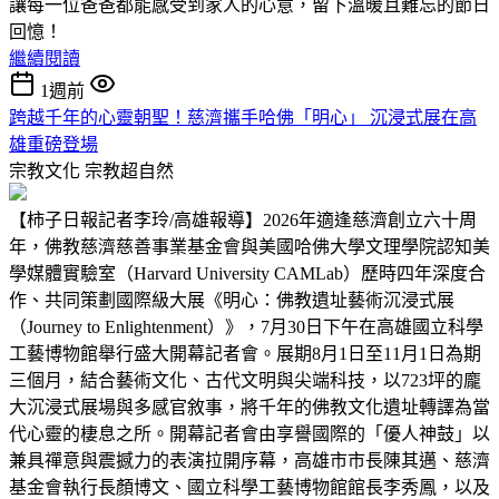
讓每一位爸爸都能感受到家人的心意，留下溫暖且難忘的節日
回憶！
繼續閱讀
1週前
跨越千年的心靈朝聖！慈濟攜手哈佛「明心」 沉浸式展在高
雄重磅登場
宗教文化
宗教超自然
【柿子日報記者李玲/高雄報導】2026年適逢慈濟創立六十周
年，佛教慈濟慈善事業基金會與美國哈佛大學文理學院認知美
學媒體實驗室（Harvard University CAMLab）歷時四年深度合
作、共同策劃國際級大展《明心：佛教遺址藝術沉浸式展
（Journey to Enlightenment）》，7月30日下午在高雄國立科學
工藝博物館舉行盛大開幕記者會。展期8月1日至11月1日為期
三個月，結合藝術文化、古代文明與尖端科技，以723坪的龐
大沉浸式展場與多感官敘事，將千年的佛教文化遺址轉譯為當
代心靈的棲息之所。開幕記者會由享譽國際的「優人神鼓」以
兼具禪意與震撼力的表演拉開序幕，高雄市市長陳其邁、慈濟
基金會執行長顏博文、國立科學工藝博物館館長李秀鳳，以及