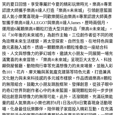
笑的夏日回憶，享受專屬於今夏的精彩玩樂時光。樂高®專業
認證大師攜手樂高®達人打造「樂高®未來城」 引領創意藍圖
超人氣小樂驚喜現身一同歡樂開玩由樂高®專業認證大師黃彥
智攜手樂高®達人LEGO7與樂高®達人James，歷時兩個月，
運用逾6萬顆樂高®顆粒打造大型共創作品「樂高®未來城」，
以「30年後的未來城市」為創作主軸，三位創作者從不同的視
角詮釋未來生活樣貌，將太空探索、自然生態、在地特色與童
趣元素融入城市，透過一顆顆樂高®顆粒堆疊出一座結合科
技、人文與想像力的夢幻城市，邀請大小朋友一同展開一場充
滿驚喜的未來冒險。「樂高®未來城」呈現巨大太空人、科技
顛倒屋餐廳、動物飛行車等充滿想像力的未來場景，並融入彩
色101、花卉、摩天輪與蒸氣龐克建築等特色元素，打造兼具
文化魅力與未來科技感的多元城市樣貌。作品透過樂高®顆粒
的無限組合，鼓勵大小朋友跳脫框架、發揮創意，從孩子眼中
的奇幻世界到創作者心中的未來藍圖，展現顆粒如何一步步拼
砌出創意與想像力的無限可能。此外，活潑開朗、充滿玩樂能
量的超人氣樂高®小樂也將於8月1日及8月8日驚喜現身活動現
場，化身最佳玩樂夥伴，陪伴親子家庭投入精彩互動，在充滿