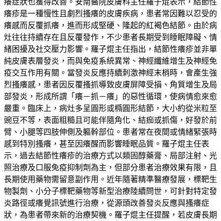
癢症狀也獲得改善。安南醫院皮膚科主任羅子焜表示，結節性
癢疹是一種慢性且劇烈搔癢的皮膚疾病，患者常因難以忍受的
癢感而反覆抓癢，進而形成堅硬、隆起的紅褐色結節。由於病
灶往往持續存在且反覆發作，不少患者長期受到睡眠障礙、情
緒困擾及社交壓力影響。羅子焜主任指出，結節性癢疹並非單
純皮膚表層發炎，而與免疫系統異常、神經纖維增生及神經免
疫交互作用有關。當發炎反應持續刺激神經末梢時，會產生強
烈搔癢感，患者因反覆搔抓導致皮膚屏障受損、角質增生及局
部發炎，形成所謂「癢－抓－癢」的惡性循環，使病情愈來愈
嚴重。臨床上，病灶多呈圓形或橢圓形結節，大小約從米粒至
豌豆不等，表面粗糙且可能伴隨角化、結痂或抓傷，好發於前
臂、小腿等四肢伸側及軀幹部位。患者常在夜間或情緒緊張時
感到特別搔癢，甚至因癢醒而影響睡眠品質。羅子焜主任表
示，過去結節性癢疹的治療方式以類固醇藥膏、局部注射、光
照治療及口服免疫抑制劑為主，但部分患者治療效果有限，且
長期使用藥物需留意副作用。近年隨著精準醫療發展，標靶生
物製劑、小分子標靶藥物等新型治療陸續問世，可針對特定發
炎路徑或癢覺訊號進行治療，從源頭改善發炎反應與搔癢症
狀，為患者帶來新的治療契機。羅子焜主任提醒，若皮膚長期