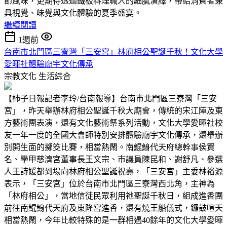
節風味，更期待透過鐵板料理職人的細膩演繹，帶給消費者兼
具視覺、味覺與文化體驗的夏季盛宴。
繼續閱讀
1週前
台南市北門區三寮灣「三安宮」林府相公聖誕千秋！文化大學
愛暉社體驗廟宇文化傳承
宗教文化
生活綜合
【柿子日報記者李玲/台南報導】台南市北門區三寮灣「三安
宮」，昨天舉辦林府相公聖誕千秋大廟會，傳統的宋江陣及東
方藝術團表演，還有文化藝術祭系列活動，文化大學愛暉社校
友一年一度的全國大會師特別安排體驗廟宇文化傳承，還舉辦
別開生面的擲筊比賽，相當熱鬧。南鯤鯓代天府總幹事侯賢
名、學甲慈濟宮董事長王文宗、市議員陳昆和、謝舒凡、參選
人王詩媛都到場向林府相公聖誕祝壽，「三安宮」主委林裕源
表示，「三安宮」位於台南市北門區三寮灣西北角，主神為
「林府相公」，當地信徒民眾利用祂聖誕千秋日，組成進香團
前往南鯤鯓代天府及東隆宮進香，還有燒王船儀式，鑼鼓喧天
相當熱鬧，今年比較特殊的是一群相遇40餘年的文化大學愛暉