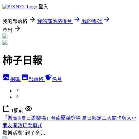
登入
我的部落格
我的部落格後台
我的帳號
登出
柿子日報
相簿
部落格
名片
1週前
「樂高®夏日遊樂場」台南壓軸登場 夏日限定三大關卡與大小
朋友開啟玩樂模式
歡樂活動ˋ
親子育兒