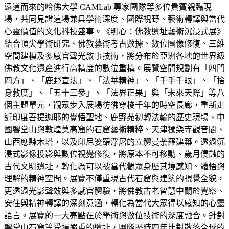
遠道而來的哈佛大學 CAMLab 專家團隊等多位貴賓親臨現
場，共同見證這場兼具學術深度、國際視野、藝術轉譯與當代
心靈價值的文化科技盛事。《明心：佛教遺址藝術沉浸式展》
結合頂尖學術研究、佛教藝術考古數據、數位圖像修復、三維
空間建模及多感官聲光敘事技術，將分布於亞洲各地的世界級
佛教文化遺產進行高精度的數位重構。展覽空間規劃有「四門
四方」、「鹿野宣法」、「法華精神」、「千手千眼」、「捨
身救度」、「五十三參」、「法界正果」與「未來天際」等八
個主題單元，觀眾步入展場彷彿穿梭千年的時空長廊，重新走
近印度菩提迦耶的覺悟聖地、鹿野苑初轉法輪的歷史現場、中
國響堂山與敦煌莫高窟的石窟藝術精粹、天津獨樂寺觀音閣、
山西應縣木塔，以及印尼婆羅浮屠的立體曼荼羅建築。透過沉
浸式影像投影與數位視覺修復，將原本不可移動、歲月侵蝕的
古代文明遺址，轉化為可以被當代觀眾身歷其境感知、體悟與
理解的精神空間。展覽不僅重現古代石窟與建築的視覺全貌，
更透過光影聲效與多感官體驗，將佛教古老智慧中關於覺察、
安住與精神轉譯的深刻意涵，轉化為當代大眾得以感知的心靈
語言。展覽的一大亮點在於學術與數位技術的深度融合。針對
響堂山石窟等受損嚴重的遺址，團隊歷時四年比對散落全球的