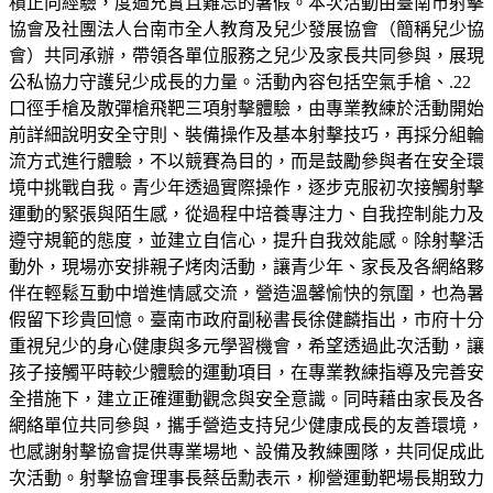
積正向經驗，度過充實且難忘的暑假。本次活動由臺南市射擊
協會及社團法人台南市全人教育及兒少發展協會（簡稱兒少協
會）共同承辦，帶領各單位服務之兒少及家長共同參與，展現
公私協力守護兒少成長的力量。活動內容包括空氣手槍、.22
口徑手槍及散彈槍飛靶三項射擊體驗，由專業教練於活動開始
前詳細說明安全守則、裝備操作及基本射擊技巧，再採分組輪
流方式進行體驗，不以競賽為目的，而是鼓勵參與者在安全環
境中挑戰自我。青少年透過實際操作，逐步克服初次接觸射擊
運動的緊張與陌生感，從過程中培養專注力、自我控制能力及
遵守規範的態度，並建立自信心，提升自我效能感。除射擊活
動外，現場亦安排親子烤肉活動，讓青少年、家長及各網絡夥
伴在輕鬆互動中增進情感交流，營造溫馨愉快的氛圍，也為暑
假留下珍貴回憶。臺南市政府副秘書長徐健麟指出，市府十分
重視兒少的身心健康與多元學習機會，希望透過此次活動，讓
孩子接觸平時較少體驗的運動項目，在專業教練指導及完善安
全措施下，建立正確運動觀念與安全意識。同時藉由家長及各
網絡單位共同參與，攜手營造支持兒少健康成長的友善環境，
也感謝射擊協會提供專業場地、設備及教練團隊，共同促成此
次活動。射擊協會理事長蔡岳勳表示，柳營運動靶場長期致力