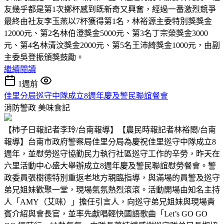
友幾乎都是第1次擲杯感到既新奇又興奮，經過一番激烈競爭
最終由社友李玉燕以7杯獲得第1名，林裕源主委特別獎獎金
12000元、第2名林伯澄獎金5000元、第3名丁宗榮獎金3000
元、第4名林清汶獎金2000元、第5名王沛綺獎金1000元，由副
主委吳登振頒獎鼓勵。
繼續閱讀
1週前
佳里分局巡守中隊成立8週年慶及警民聯誼餐會
消防警政
美味食記
【柿子日報記者李玲/台南報導】【農民時報記者林裕閎/台南
報導】台南市政府警察局佳里分局為慶祝佳里巡守中隊成立8
週年，並慰勞巡守協勤民力執行社區巡守工作的辛勞，昨天在
六里活動中心盛大舉辦成立8週年慶及警民聯誼慰勞餐會。警
政委員張樹德特別重返老地方親臨指導，與滿場的員警及巡守
弟兄姐妹歡聚一堂，現場氣氛熱烈滾滾。活動開場由知名主持
人「AMY（艾咪）」擔任引言人，向巡守弟兄姐妹與現場貴
賓介紹與會長官，並率先獻唱輕快國語歌曲「Let’s GO GO