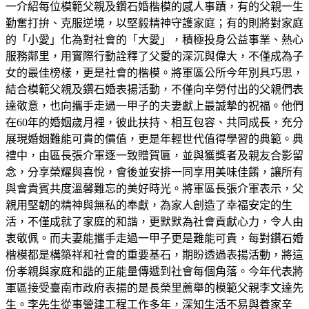
一介紹每位模範父親及鑽石婚楷模的感人事蹟，有的父親一生
勤奮打拚、克服逆境，以堅毅精神守護家庭；有的則將對家庭
的「小愛」化為對社會的「大愛」，積極投身公益事業、熱心
服務鄰里，用實際行動詮釋了父愛的深沉與偉大，不僅成為子
女的最佳榜樣，更是社會的楷模。將軍區公所今年別具巧思，
結合模範父親及鑽石婚表揚活動，不僅向辛勞付出的父親們表
達敬意，也向攜手走過一甲子的夫妻獻上最誠摯的祝福。他們
在60年的婚姻歲月裡，彼此扶持、相互包容、共同成長，充分
展現婚姻難能可貴的價值，更是年輕世代值得學習的典範。典
禮中，由區長張介軍逐一致贈賀匾，並與獲獎者及親友合影留
念，分享榮耀與喜悅，會後並安排一同享用美味佳餚，讓所有
與會貴賓共度溫馨難忘的美好時光。將軍區長張介軍表示，父
親用堅韌的精神與無私的奉獻，為家人創造了幸福安定的生
活，不僅成就了家庭的和諧，更默默為社會貢獻心力，令人由
衷敬佩。而夫妻能攜手走過一甲子更是難能可貴，每對鑽石婚
楷模都是構築祥和社會的重要基石，期盼透過表揚活動，將這
份孝親與家庭和諧的正能量傳遞到社會每個角落。今年代表將
軍區接受臺南市政府表揚的是長榮里薦舉的模範父親李文達先
生。李先生從事營建工程工作多年，深知生活不易與養家辛