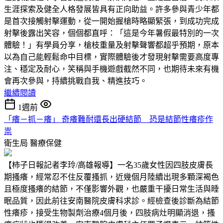
生涯探索及健全人格發展皆具有正向助益。許多參與青少年都
是首次接觸射擊運動，從一開始握槍時略顯緊張，到成功完成
射擊後露出笑容，個個都直呼：「這是今年暑假最特別的一次
體驗！」有學員分享，槍枝重量及射擊聲響都超乎預期，原本
以為自己能輕鬆命中目標，實際體驗後才發現射擊需要高度專
注、穩定及耐心，笑稱與手機遊戲截然不同，也期待未來有機
會再次參與，持續挑戰自我、精進技巧。
繼續閱讀
1週前
「癢－抓－癢」 奇癢難耐還長出硬結節 恐是結節性癢疹作
祟
衛生局
醫療保健
【柿子日報記者李玲/高雄報導】一名35歲女性因四肢皮膚長
期搔癢，經常忍不住反覆搔抓，近幾個月陸續出現多顆深褐色
且極度搔癢的結節，不僅影響外觀，也嚴重干擾日常生活與睡
眠品質，因此前往安南醫院皮膚科求診。經檢查後診斷為結節
性癢疹，接受生物製劑治療4個月後，四肢病灶明顯消退，搔