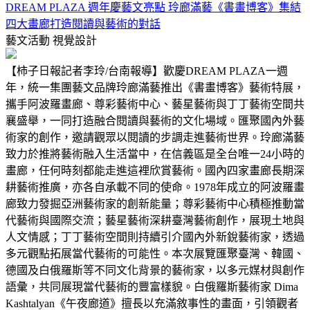
DREAM PLAZA 週年慶藝文亮點 玲廊滿藝《書畫博客》集結
四大畫廊打造閱讀與藝術的對話
藝文活動
視覺設計
【柿子日報記者李玲/台南報導】歡慶DREAM PLAZA一週
年，統一集團藝文品牌玲廊滿藝推出《書畫博客》藝術特展，
攜手阿波羅畫廊、尊彩藝術中心、藝星藝術與丁丁藝術空間共
襄盛舉，一同打造融合閱讀與藝術的文化場域。匯聚國內外藝
術家的創作，邀請觀眾以閱讀的步調走進藝術世界。玲廊滿藝
致力於推將藝術融入生活當中，在信義區是全台唯一24小時的
畫廊，任何時刻都能走進這裡欣賞藝術。國內四家畫廊長期深
耕藝術推廣，亦各自承載不同的使命。1978年成立的阿波羅畫
廊致力發掘亞洲藝術家的創新能量；尊彩藝術中心積極推動當
代藝術與國際交流；藝星藝術深耕臺灣藝術創作，展現土地與
人文情感；丁丁藝術空間則持續引介國內外新銳藝術家，透過
多元觀點拓展當代藝術的可能性。本次展覽匯聚臺灣、韓國、
德國及白俄羅斯等不同文化背景的藝術家，以多元媒材與創作
語彙，共同展現當代藝術的豐富樣貌。白俄羅斯藝術家 Dima
Kashtalyan《午夜廊道》擅長以充滿敘事性的畫面，引領觀者