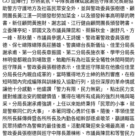
GO 逗陣行」炒熱氣氛。中隊長蕭棟斌感謝巡守隊弟兄長期協
助警方守護地方及社區民眾安全外，並與警政委員張樹德、顧
問團長黃江漢一同頒發慰勞加菜金，以及頒發幹事高明華的聘
書，新任顧問黃進財、謝志誠、江行健由顧問團長頒發聘書。
立委陳亭妃、郭國文及市議員陳昆和、蔡蘇秋金、謝舒凡、方
一峰、蔡秋蘭、市議員參選人王詩媛、警政署警政委員張樹
德、保七總隊總隊長莊勝雄、警廣總台長斯儀仙、佳里分局長
謝承甫、第一分局長章振國、第二分局長施衣峯、學甲分局長
林明俊都親自到場致意，勉勵所有為社區安全犧牲休閒時間的
巡守隊員。警政委員張樹德表示，佳里巡守隊是在他擔任佳里
分局長任內親自成軍的，當時獲得地方士紳的熱烈響應，在極
短時間內完成編隊與訓練投入協勤行列，這份深厚的革命情感
讓他十分感動。他盛讚「警力有限，民力無窮」，點出民力支
援對維護治安的關鍵價值，獲得在場所有成員的強烈共鳴與喝
采。分局長謝承甫強調，上任以來始終秉持「民眾的小事，就
是警察同仁的大事」，本著同理心勇於任事。隨後，率領佳里
所所長蘇傳舜暨各所所長及內勤各組幹部逐桌敬茶，籲請轄區
民眾持續作為警察的最佳後盾。活動尾聲迎來全場最高潮，由
警政委員張樹德與巡守中隊長蕭棟彬、市議員陳昆和等警民力