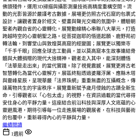
佛頭殘件，運用3D掃描與攝影測量技術高精度重構空間。流
動的光影皆源於嚴謹考古數據，展場更仿照古代石窟的包裹式
設計，讓觀者置身於經文、壁畫與聲光交織的氛圍中，體驗朝
聖者內觀自省的心靈轉化。展覽動線精心串聯八大單元，打造
跨越時空的心靈朝聖之路。從菩提迦耶的悟道起願、鹿野苑初
轉法輪，到響堂山與敦煌莫高窟的經變圖；展覽更以獨樂寺
「千手千眼」回應全球志工動員，並以莫高窟本生故事連結骨
髓與大體捐贈的現代大捨精神。觀者走入其中，能深刻體悟
「法華是走出來」的當代實踐。除了視覺震撼，展覽更將古老
智慧轉化為當代心靈解方。展區終點透過婆羅浮屠、應縣木塔
與靈峰星辰，呈現華嚴「法界珠網」重重無盡的互攝概念，傳
達萬物共生的宇宙秩序。展覽重新賦予歲月侵蝕的古蹟全新生
命，引導觀者以「心包太虛」的視野，在資訊過載的當代尋得
安住身心的平靜力量。這座結合前沿科技與深厚人文底蘊的心
靈避風港，期待引導每一位走進展場的觀展者，在科技與藝術
的包覆中，重新尋得內心的平靜與力量。
繼續閱讀
1週前