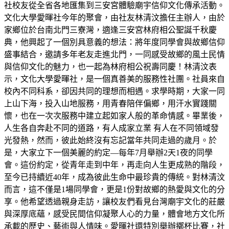
社校友從全省各地匯集到三安宮體驗廟宇信仰文化傳承活動。
文化大學愛暉社今年的聚會，由社友林清汶擔任主辦人，由於
家鄉位於台南北門三寮灣，適逢三安宮林府相公聖誕千秋慶
典，他興起了一個別具意義的想法：將年度同學會與故鄉信仰
盛事結合，邀請多年老友走進北門，一同感受故鄉的風土民情
與信仰文化的魅力，也一起為林府相公祝壽同慶！林清汶表
示，文化大學愛暉社，是一個真善美的服務性社團。社員來自
校內不同科系，卻因共同的理想而相遇。求學時期，大家一同
上山下海，投入山地服務，用青春陪伴偏鄉，用汗水實踐關
懷，也在一次次服務中建立起如家人般的革命情感。畢業後，
人生各自奔赴不同的道路，有人成家立業 有人在不同領域發
光發熱，然而，彼此始終沒有忘記當年共同走過的歲月。於
是，大家立下一個美麗的約定—每年7月舉辦2天1夜的同學
會。這份約定，從青年走到中年，再走向人生更成熟的階段，
至今已持續近40年，成為彼此生命中最珍貴的傳統。對林清汶
而言，這不僅是1場同學會，更是1份對故鄉的熱愛與文化的分
享。他希望透過親身走訪，讓校友們看見台灣廟宇文化的莊嚴
與深厚底蘊，感受民間信仰凝聚人心的力量，體會地方文化所
承載的歷史、藝術與人情味。愛暉社還特別舉辦擲杯比賽，社