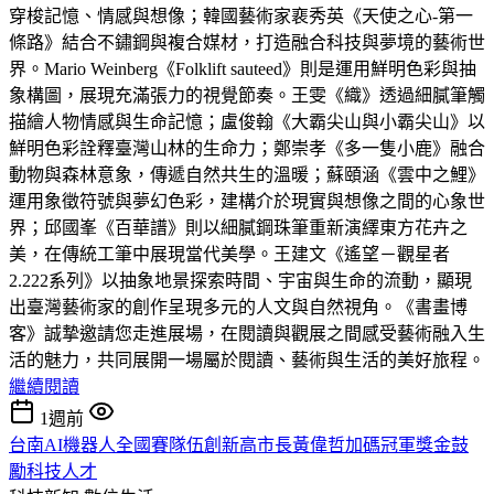
穿梭記憶、情感與想像；韓國藝術家裵秀英《天使之心-第一
條路》結合不鏽鋼與複合媒材，打造融合科技與夢境的藝術世
界。Mario Weinberg《Folklift sauteed》則是運用鮮明色彩與抽
象構圖，展現充滿張力的視覺節奏。王雯《織》透過細膩筆觸
描繪人物情感與生命記憶；盧俊翰《大霸尖山與小霸尖山》以
鮮明色彩詮釋臺灣山林的生命力；鄭崇孝《多一隻小鹿》融合
動物與森林意象，傳遞自然共生的溫暖；蘇頤涵《雲中之鯉》
運用象徵符號與夢幻色彩，建構介於現實與想像之間的心象世
界；邱國峯《百華譜》則以細膩鋼珠筆重新演繹東方花卉之
美，在傳統工筆中展現當代美學。王建文《遙望－觀星者
2.222系列》以抽象地景探索時間、宇宙與生命的流動，顯現
出臺灣藝術家的創作呈現多元的人文與自然視角。《書畫博
客》誠摯邀請您走進展場，在閱讀與觀展之間感受藝術融入生
活的魅力，共同展開一場屬於閱讀、藝術與生活的美好旅程。
繼續閱讀
1週前
台南AI機器人全國賽隊伍創新高市長黃偉哲加碼冠軍獎金鼓
勵科技人才