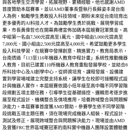
與各地學生交流學習，拓展視野、累積經驗。他也感謝AMD
首度贊助本屆賽事，並以AMD董事長暨執行長蘇姿丰是台南
人為例，勉勵學生勇敢投入科技領域，期盼未來從台南培育出
更多優秀的AI科技人才。為鼓勵學生勇於挑戰、展現學習成
果，市長黃偉哲也在開幕典禮宣佈加碼本屆競賽冠軍獎金，高
中組第一名由7,500元提高至1萬元、國中組由5,000元提高至
7,000元、國小組由2,500元提高至4,000元，希望鼓勵更多學生
投入科技學習，在競賽中發揮創意、精進實力。教育局表示，
台南透過「113至116年機器人教育中程計畫」系統性推動機器
人教育，目前已建置110所機器人教育重點發展學校，並結合8
所科技中心及AI創學中心，從師資培育、課程發展、設備建
置到學習場域建立完整支持系統，讓學生在校即可接觸程式設
計與機器人實作。本屆競賽依國小低年級至高中職不同學習階
段規劃五項主題任務，引導學生從基礎操控、邏輯思考逐步進
展至程式設計、機構整合及情境應用，培養跨域整合與問題解
決能力。本屆賽事首度獲AMD贊助，參賽學生依不同學習階
段挑戰五項主題任務，須在現場完成機器人組裝、程式設計、
測試及修正，展現跨域整合與問題解決能力。現場並由AMD
及曾獲FRC世界區域賽冠軍的南科實中機器人團隊設置體驗攤