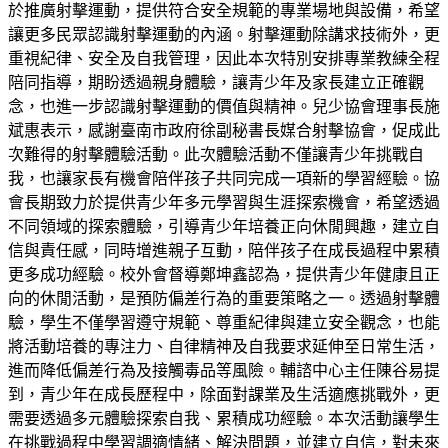
於推廣射擊運動，提供符合安全規範的專業場地與設備，希望
讓更多民眾認識射擊運動的內涵。射擊運動除講求技術外，更
重視紀律、安全及自我管理，因此本次特別安排專業教練全程
陪同指導，期盼透過親身體驗，讓青少年及家長建立正確觀
念，也進一步認識射擊運動的價值與精神。兒少協會理事長施
斌惠表示，感謝臺南市政府徐副秘書長媒合射擊協會，促成此
次難得的射擊體驗活動。此次體驗活動不僅讓青少年挑戰自
我，也讓家長有機會陪伴孩子共同完成一項新的學習經驗。協
會長期致力於提供青少年多元學習與生涯探索機會，希望透過
不同領域的探索體驗，引導青少年培養正向休閒興趣，建立自
信與責任感，同時增進親子互動，陪伴孩子在成長過程中累積
更多成功經驗。校外會督導鄭坤鑫認為，提供青少年健康且正
向的休閒活動，是預防偏差行為的重要策略之一。透過射擊體
驗，學生不僅學習遵守規範、尊重紀律與建立安全觀念，也能
將活動培養的專注力、自律精神及自我要求延伸至日常生活，
進而降低偏差行為及接觸毒品等風險。輔諮中心主任陳谷易提
到，青少年在成長歷程中，除面對課業及生活適應挑戰外，更
需要透過多元體驗探索自我、累積成功經驗。本次活動讓學生
在挑戰過程中學習調適情緒、解決問題，並建立自信，對未來