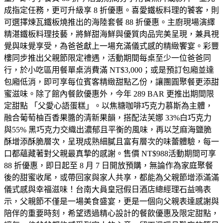
成指定任務，更可升級享 8 折優惠。喜愛鐵板料理的饕客，則
可選擇煉瓦鐵板燒推出的海陸套餐 88 折優惠。主廚現場演繹
精湛鐵板料理技藝，將鮮甜海鮮與優質肉品完美呈現，兼具視
覺與味覺享受，為爸爸獻上一場充滿儀式感的精緻饗宴。彩豐
樓同步推出父親節限定禮遇，活動期間每桌至少一位爸爸同
行，於小吃區用餐單桌消費滿 NT$3,000；或是預訂包廂並達
包廂低消，即可享每位賓客精緻甜點乙份，讓團圓聚餐更添甜
蜜滋味。除了館內餐飲優惠外，今年 289 BAR 更推出期間限
定甜點 「父愛心語蛋糕」。以焦糖咖啡巧克力慕斯為主體，
融合葡萄柚百香果醬的清新果韻，搭配法芙娜 33%白巧克力
與55% 黑巧克力交織出濃郁且平衡的風味，再以芝麻海鹽脆
酥增添酥脆層次，呈現成熟細膩且富有層次的味蕾體驗，每一
口都蘊藏著對父親最真摯的感謝。售價 NT$988活動期間可享
88 折優惠，即日起至 8 月 7 日開放預購，無論作為家庭聚餐
後的甜蜜收尾，或帶回家與家人共享，都能為父親節增添滿滿
儀式感與幸福滋味！台南大員皇冠假日酒店總經理石益鳴表
示，父親節不僅是一場美食盛宴，更是一個向父親表達感謝與
陪伴的重要時刻，希望透過精心設計的餐飲優惠及限定甜點，