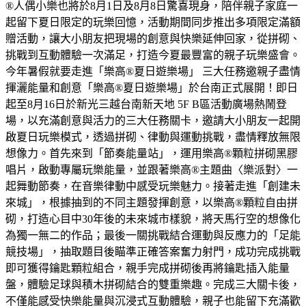
®人偶小樂也將於8月1日及8月8日驚喜現身，陪伴親子家庭一
起留下夏日限定的玩樂回憶，活動期間同步推出多項限定滿額
贈活動，讓大小朋友把現場的創意與快樂延伸回家，從拼砌、
挑戰到互動體驗一次滿足，打造今夏最豐富的親子玩樂盛會。
今年暑假就要走進「樂高®夏日遊樂場」 三大任務邀親子盡情
揮灑能量和創意「樂高®夏日遊樂場」於台南正式展開！即日
起至8月16日於新光三越台南新天地 5F B區活動廣場熱鬧登
場，以充滿創意與活力的三大任務關卡，邀請大小朋友一起開
啟夏日玩樂模式，透過拼砌、律動與運動挑戰，盡情釋放無限
想像力。首先來到「節奏能量站」，運用樂高®顆粒拼砌黑膠
唱片，啟動專屬玩樂能量，並跟著樂高®主題曲〈樂派對〉一
起舞動節奏，在音樂律動中感受玩樂魅力。接著走進「創建未
來城」，根據抽到的不同主題發揮創意，以樂高®顆粒自由拼
砌，打造心目中30年後的未來城市樣貌，將天馬行空的想像化
為獨一無二的作品；最後一關挑戰結合運動與反應力的「足能
競技場」，抽取題目後瞄準正確答案奮力射門，成功完成挑戰
即可獲得鑰匙顆粒組合，親手完成拼砌後再將鑰匙插入能量
盤，體驗足球與積木拼砌結合的雙重樂趣。完成三大關卡後，
不僅能感受快樂能量與沉浸式互動體驗，親子也能留下充滿歡