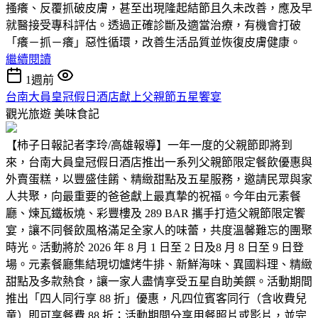
搔癢、反覆抓破皮膚，甚至出現隆起結節且久未改善，應及早
就醫接受專科評估。透過正確診斷及適當治療，有機會打破
「癢－抓－癢」惡性循環，改善生活品質並恢復皮膚健康。
繼續閱讀
1週前
台南大員皇冠假日酒店獻上父親節五星饗宴
觀光旅遊
美味食記
【柿子日報記者李玲/高雄報導】一年一度的父親節即將到
來，台南大員皇冠假日酒店推出一系列父親節限定餐飲優惠與
外賣蛋糕，以豐盛佳餚、精緻甜點及五星服務，邀請民眾與家
人共聚，向最重要的爸爸獻上最真摯的祝福。今年由元素餐
廳、煉瓦鐵板燒、彩豐樓及 289 BAR 攜手打造父親節限定饗
宴，讓不同餐飲風格滿足全家人的味蕾，共度溫馨難忘的團聚
時光。活動將於 2026 年 8 月 1 日至 2 日及8 月 8 日至 9 日登
場。元素餐廳集結現切爐烤牛排、新鮮海味、異國料理、精緻
甜點及多款熱食，讓一家人盡情享受五星自助美饌。活動期間
推出「四人同行享 88 折」優惠，凡四位賓客同行（含收費兒
童）即可享餐費 88 折；活動期間分享用餐照片或影片，並完