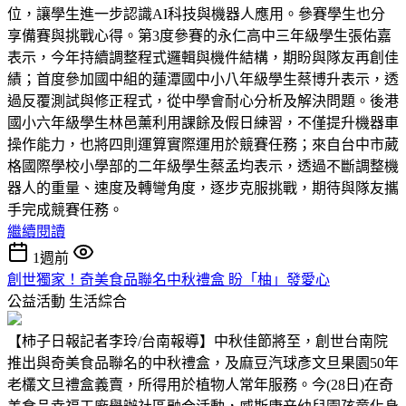
位，讓學生進一步認識AI科技與機器人應用。參賽學生也分
享備賽與挑戰心得。第3度參賽的永仁高中三年級學生張佑嘉
表示，今年持續調整程式邏輯與機件結構，期盼與隊友再創佳
績；首度參加國中組的蓮潭國中小八年級學生蔡博升表示，透
過反覆測試與修正程式，從中學會耐心分析及解決問題。後港
國小六年級學生林邑薰利用課餘及假日練習，不僅提升機器車
操作能力，也將四則運算實際運用於競賽任務；來自台中市葳
格國際學校小學部的二年級學生蔡孟均表示，透過不斷調整機
器人的重量、速度及轉彎角度，逐步克服挑戰，期待與隊友攜
手完成競賽任務。
繼續閱讀
1週前
創世獨家！奇美食品聯名中秋禮盒 盼「柚」發愛心
公益活動
生活綜合
【柿子日報記者李玲/台南報導】中秋佳節將至，創世台南院
推出與奇美食品聯名的中秋禮盒，及麻豆汽球彥文旦果園50年
老欉文旦禮盒義賣，所得用於植物人常年服務。今(28日)在奇