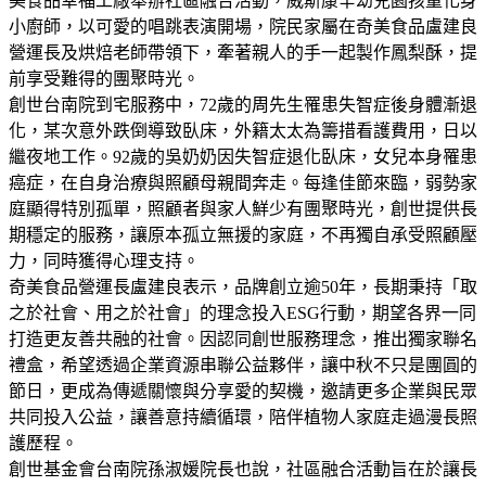
美食品幸福工廠舉辦社區融合活動，威斯康辛幼兒園孩童化身
小廚師，以可愛的唱跳表演開場，院民家屬在奇美食品盧建良
營運長及烘焙老師帶領下，牽著親人的手一起製作鳳梨酥，提
前享受難得的團聚時光。
創世台南院到宅服務中，72歲的周先生罹患失智症後身體漸退
化，某次意外跌倒導致臥床，外籍太太為籌措看護費用，日以
繼夜地工作。92歲的吳奶奶因失智症退化臥床，女兒本身罹患
癌症，在自身治療與照顧母親間奔走。每逢佳節來臨，弱勢家
庭顯得特別孤單，照顧者與家人鮮少有團聚時光，創世提供長
期穩定的服務，讓原本孤立無援的家庭，不再獨自承受照顧壓
力，同時獲得心理支持。
奇美食品營運長盧建良表示，品牌創立逾50年，長期秉持「取
之於社會、用之於社會」的理念投入ESG行動，期望各界一同
打造更友善共融的社會。因認同創世服務理念，推出獨家聯名
禮盒，希望透過企業資源串聯公益夥伴，讓中秋不只是團圓的
節日，更成為傳遞關懷與分享愛的契機，邀請更多企業與民眾
共同投入公益，讓善意持續循環，陪伴植物人家庭走過漫長照
護歷程。
創世基金會台南院孫淑媛院長也說，社區融合活動旨在於讓長