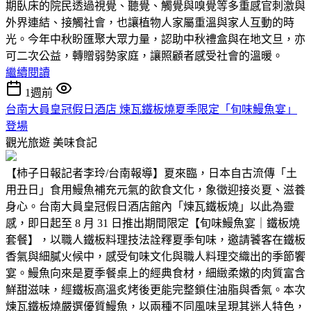
期臥床的院民透過視覺、聽覺、觸覺與嗅覺等多重感官刺激與
外界連結、接觸社會，也讓植物人家屬重溫與家人互動的時
光。今年中秋盼匯聚大眾力量，認助中秋禮盒與在地文旦，亦
可二次公益，轉贈弱勢家庭，讓照顧者感受社會的溫暖。
繼續閱讀
1週前
台南大員皇冠假日酒店 煉瓦鐵板燒夏季限定「旬味鰻魚宴」
登場
觀光旅遊
美味食記
【柿子日報記者李玲/台南報導】夏來臨，日本自古流傳「土
用丑日」食用鰻魚補充元氣的飲食文化，象徵迎接炎夏、滋養
身心。台南大員皇冠假日酒店館內「煉瓦鐵板燒」以此為靈
感，即日起至 8 月 31 日推出期間限定【旬味鰻魚宴｜鐵板燒
套餐】，以職人鐵板料理技法詮釋夏季旬味，邀請饕客在鐵板
香氣與細膩火候中，感受旬味文化與職人料理交織出的季節饗
宴。鰻魚向來是夏季餐桌上的經典食材，細緻柔嫩的肉質富含
鮮甜滋味，經鐵板高溫炙烤後更能完整鎖住油脂與香氣。本次
煉瓦鐵板燒嚴選優質鰻魚，以兩種不同風味呈現其迷人特色，