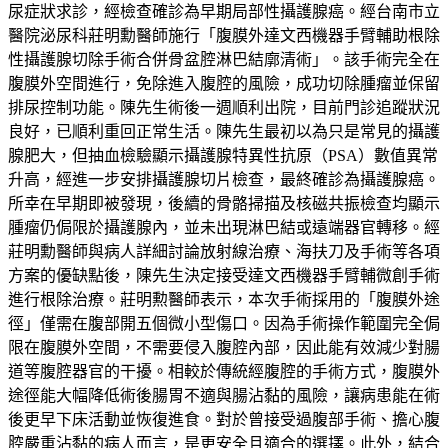
尿症狀求診，經檢查確診為早期局部性攝護腺癌。經台南市立
醫院泌尿科莊明勳醫師施行「腹膜外達文西機器手臂輔助根除
性攝護腺切除手術合併骨盆腔淋巴結廓清術」。該手術完全在
腹膜外空間進行，免除進入腹腔的風險，成功切除腫瘤並保留
排尿控制功能。陳先生術後一週順利出院，目前門診追蹤狀況
良好，已順利重回正常生活。陳先生最初以為只是常見的攝護
腺肥大，但抽血檢驗顯示攝護腺特異性抗原（PSA）數值異常
升高，經進一步安排攝護腺切片檢查，最終確診為攝護腺癌。
所幸在早期即被發現，後續的骨骼掃描及核磁共振檢查均顯示
腫瘤仍侷限於攝護腺內，並未出現淋巴結或遠端器官轉移。經
莊明勳醫師與病人詳細討論放射線治療、海扶刀及手術等各項
方案的優缺點後，陳先生決定接受達文西機器手臂輔微創手術
進行根除治療。莊明勲醫師表示，本次手術採用的「腹膜外途
徑」僅需在腹部開五個微小型傷口。因為手術操作範圍完全侷
限在腹膜外空間，不需要侵入腹腔內部，因此能有效減少對腸
道等腹腔器官的干擾。相較於傳統經腹腔的手術方式，腹膜外
途徑能大幅降低術後腸胃不適與腸沾黏的風險，讓病患能在術
後更早下床活動並恢復進食。對於曾接受過腹部手術、擔心腹
腔嚴重沾黏的病人而言，是更安全且適合的選擇。此外，結合