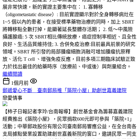
展非常快速，新的實證主要集中在： 1. 寡轉移
（oligometastatic disease）: 目前實證顯示對於全身轉移病灶在
1~5 個以內的患者，在接受標準藥物治療的同時，加上 SBRT
將轉移點全數打掉，能顯著延長整體存活期； 2. 低～中風險
攝護腺癌: 5 次 SBRT相比傳統放療，癌症控制率相近、且全性
良好、生活品質維持佳; 3. 合併免疫治療:目前最具前景的研究
領域。SBRT 所引發的局部腫瘤細胞消融可增加腫瘤抗原釋
放、活化 T cell 、增強免疫反應，目前多項三期臨床試驗正致
力於找出最佳的給藥時序（放療前、中或後）與劑量組合。
繼續閱讀
1個月前
郵遞愛心不斷 臺南郵局推「築院小屋」助創世嘉義建院
戀愛情事
【柿子日報記者李玲/台南報導】創世基金會為籌募嘉義建院
經費推出《築院小屋》，民眾捐款600元即可參與「築院+1」
活動；中華郵政股份有限公司臺南郵局響應公益，在全台南各
支局據點營業設置助建創世嘉義新院的窗口，邀請民眾一同支