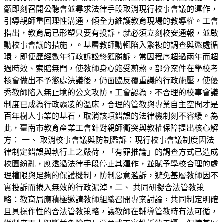
籲即刻召開公聽會並尋求法律手段取消現行校事會議的運作，
引導親師重回理性溝通，傾全力維護教育現場的教導權。工會
指出，教育局已形塑只要有投訴，就必須立刻校安通報，並啟
動校事會議的措施，。基層教師動輒陷入繁複的調查與懲處循
環，即便歷經數年行政訴訟終獲勝訴，常因程序超過兩年而超
過時效、索賠無門，使教師身心飽受煎熬。部分案件在學校考
核會做出不予懲處決議後，仍面臨反覆重議的行政施壓，使優
秀教師陷入無止境的公文攻防。工會認為，不合理的校事會議
制度已成為行政霸凌的溫床，合理的管教與專業自主空間才是
百年樹人事業的基石，取消該項錯誤的法律機制刻不容緩。為
此，臺南市教育產業工會針對親師衝突與教權保障提出核心解
方： 一、 取消校事會議與防制濫訴：現行校事會議制度因法
律制定錯誤與執行上之嚴荷，「有罪推論」的調查方式已造成
校園紛亂，應透過法律手段停止其運作，並賦予學校合理的處
理權限與足夠的保護機制，防制惡意濫訴，避免基層教師因不
實投訴而捲入無效的行政泥淖。二、 共同研擬合法管教策
略：教育局應積極邀請教師組織召開專案討論，共同制定明確
且具操作性的合法管教策略，讓教師在輔導管教時有法可循，