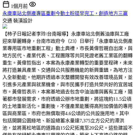
1個月前
永康車站北側產專區重劃今動土盼提早完工，創造地方三贏
交通
裝潢設計
【柿子日報記者李玲/台南報導】永康車站北側舊油庫與工廠
迎來華麗轉身，台南市政府今（23）日舉行「永康車站北側產
業專用區市地重劃工程」動土典禮，市長黃偉哲親自出席，與
地方民代、產業代表、工程團隊等共同見證老舊工業區的翻轉
重生。黃偉哲指出，本案為永康產業轉型的重要里程碑，未來
將打造兼具產業、交通與公共服務機能的新興重鎮，為地方注
入全新動能。他期許透過本次整體開發有效改善環境品質，並
引進多元產業與就業機會，與市民攜手打造共榮共好的宜居城
市。黃偉哲表示，本案基地過去包含中油油庫與舊有工廠，隨
著都市發展需求，市府透過公辦市地重劃，將這塊約11.5公頃
的土地重新活化。重劃後，不僅產業能獲得高附加價值的專用
區與商業區，市府也無償取得4.6公頃的公共設施用地。其中
包括開闢公園綠地、新設總蓄水量達7,375立方公尺的滯洪
池，並將蔦松地區的道路由15公尺拓寬至20公尺。這些建設不