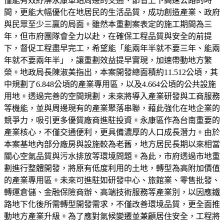
僅能有效紓解永康車站周邊的交通、節省上下高速公路的時
間，更能大幅優化在地居民的生活品質，成功創造產業、政府
與民眾至少三贏的局面。雖然本重劃案表定的施工期間為三
年，但市府團隊會全力以赴，在確保工程品質與安全的前提
下，督促工程盡早完工，希望能「能兩年半就不要三年、能兩
年就不要兩年半」，讓重劃效益提早實現，加速帶動地方繁
榮。地政局長陳淑美指出，本案開發總面積約11.512公頃，其
中規劃了6.848公頃的產業專用區，以及4.664公頃的公共設施
用地。透過完善的空間規劃，未來將導入產業研發與工商服務
等機能，並與周邊現有的產業聚落串聯，藉此強化在地企業的
競爭力，吸引更多優質廠商進駐投資。永康區作為台南重要的
產業核心，不僅交通便利，更具備濃厚的人口成長潛力。由於
本案基地內部分廠房與設施較為老舊，地方居民長期以來相當
關心空氣品質與污水排放等環境問題。為此，市府透過市地重
劃進行整體開發，將原有低度利用的土地，轉型為高附加價值
的產業專用區。未來可進駐如研發中心、旅館業、零售批發、
轉運倉儲、金融保險商辦、高端技術服務等產業別，以因應鐵
路地下化後所需轉型開發需求，不僅改善環境品質，更全面推
動地方產業升級。為了應對氣候變遷並兼顧居住安全，工程將