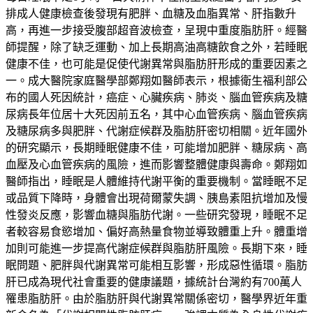
排成人健康檢查後發現有肥胖、血糖及血脂異常、肝指數升
高，再進一步接受腹部超音波檢查，呈現中重度脂肪肝。經醫
師提醒，除了缺乏運動、加上長期高油高糖飲食之外，若睡眠
健康不佳，也可能是促使代謝異常與脂肪肝形成的重要因素之
一。成大醫院家庭醫學部鄭翔如醫師表示，根據衛生福利部公
布的國人死因統計，癌症、心臟疾病、肺炎、腦血管疾病及糖
尿病長年位居十大死因前五名，其中心血管疾病、腦血管疾病
及糖尿病多與肥胖、代謝症候群及脂肪肝密切相關。近年國外
的研究顯示，長期睡眠健康不佳，可能增加肥胖、糖尿病、高
血壓及心血管疾病的風險，進而影響整體健康與壽命。鄭翔如
醫師指出，睡眠是人體維持代謝平衡的重要機制。當睡眠不足
或品質下降時，身體會出現荷爾蒙失調、胰島素阻抗增加及慢
性發炎反應，影響血糖與脂肪代謝。一些研究發現，睡眠不足
者較容易食慾增加、偏好高熱量食物並導致體重上升。體重增
加則可能進一步提高代謝症候群與脂肪肝風險。長期下來，睡
眠問題、肥胖與代謝異常可能相互影響，形成惡性循環。脂肪
肝已成為現代社會重要的健康議題，據統計台灣約有700萬人
罹患脂肪肝。由於脂肪肝與代謝異常關係密切，醫學界近年重