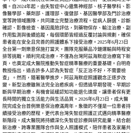
備。自2024年起，由失智症中心邀集神經部、核子醫學科、影
像醫學部、藥劑部、護理部、復健部、基因醫學部及門診治療
室等跨領域團隊，共同建立完整治療流程。從病人篩選、診斷
確認、影像檢查、基因風險評估，到藥物保存、輸注治療、副
作用監測與後續追蹤，每個環節皆經過反覆討論與規劃，確保
患者能在安全且完善的照護體系下接受治療。2025年6月23日
全台第一劑樂意保施打當天，團隊克服藥品冷鏈運輸與時程安
排等挑戰，順利完成治療，不僅為台灣阿茲海默症治療寫下新
頁，也奠定成大醫院推動失智症精準醫療的重要基礎。白明奇
教授指出，過去許多人認為失智症「反正治不好，不需要檢
查」。然而，隨著醫學進步，阿茲海默症照護觀念正逐步改
變。新型治療雖無法完全治癒疾病，但透過早期發現、早期診
斷與早期治療，有機會延緩認知功能退化速度，讓患者保有更
長時間的獨立生活能力與生活品質。2026年6月23日，成大醫
院完成全台首例樂意保治療滿周年，象徵的不僅是一位患者持
續接受治療的歷程，更代表台灣失智症照護正式邁向精準醫療
新階段。成大醫院將持續深化失智症診療與研究能量，結合創
新治療、跨專業團隊合作與全人照護模式，陪伴患者及家屬共