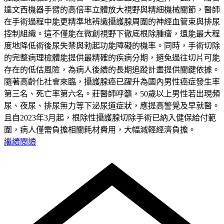
達文西機器手臂的高倍率立體放大視野與精細機械關節，醫師
在手術過程中能更精準地辨識攝護腺周圍的神經血管束與排尿
控制組織。這不僅能在微創視野下徹底根除腫瘤，還能最大程
度地降低術後尿失禁與勃起功能障礙的機率。同時，手術切除
的完整病理檢體能提供最精確的疾病分期，避免過往切片可能
存在的低估風險，為病人後續的長期追蹤計畫提供關鍵依據。
隨著高齡化社會來臨，攝護腺癌已躍升為國內男性癌症發生率
第三名、死亡率第六名。莊醫師呼籲，50歲以上男性若出現頻
尿、夜尿、排尿無力等下泌尿道症狀，應提高警覺及早就醫。
且自2023年3月起，根除性攝護腺切除手術已納入健保給付範
圍，病人僅需負擔相關耗材費用，大幅減輕經濟負擔。
繼續閱讀