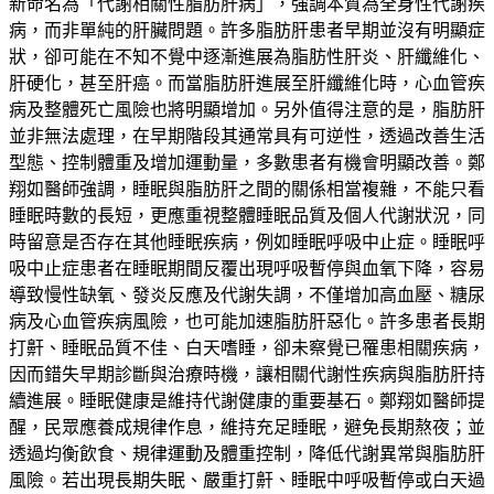
新命名為「代謝相關性脂肪肝病」，強調本質為全身性代謝疾
病，而非單純的肝臟問題。許多脂肪肝患者早期並沒有明顯症
狀，卻可能在不知不覺中逐漸進展為脂肪性肝炎、肝纖維化、
肝硬化，甚至肝癌。而當脂肪肝進展至肝纖維化時，心血管疾
病及整體死亡風險也將明顯增加。另外值得注意的是，脂肪肝
並非無法處理，在早期階段其通常具有可逆性，透過改善生活
型態、控制體重及增加運動量，多數患者有機會明顯改善。鄭
翔如醫師強調，睡眠與脂肪肝之間的關係相當複雜，不能只看
睡眠時數的長短，更應重視整體睡眠品質及個人代謝狀況，同
時留意是否存在其他睡眠疾病，例如睡眠呼吸中止症。睡眠呼
吸中止症患者在睡眠期間反覆出現呼吸暫停與血氧下降，容易
導致慢性缺氧、發炎反應及代謝失調，不僅增加高血壓、糖尿
病及心血管疾病風險，也可能加速脂肪肝惡化。許多患者長期
打鼾、睡眠品質不佳、白天嗜睡，卻未察覺已罹患相關疾病，
因而錯失早期診斷與治療時機，讓相關代謝性疾病與脂肪肝持
續進展。睡眠健康是維持代謝健康的重要基石。鄭翔如醫師提
醒，民眾應養成規律作息，維持充足睡眠，避免長期熬夜；並
透過均衡飲食、規律運動及體重控制，降低代謝異常與脂肪肝
風險。若出現長期失眠、嚴重打鼾、睡眠中呼吸暫停或白天過