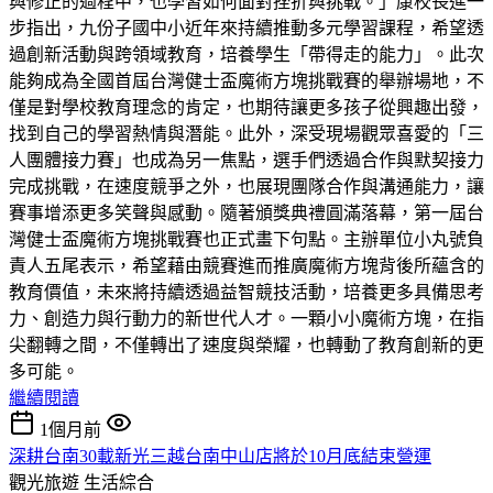
與修正的過程中，也學習如何面對挫折與挑戰。」康校長進一
步指出，九份子國中小近年來持續推動多元學習課程，希望透
過創新活動與跨領域教育，培養學生「帶得走的能力」。此次
能夠成為全國首屆台灣健士盃魔術方塊挑戰賽的舉辦場地，不
僅是對學校教育理念的肯定，也期待讓更多孩子從興趣出發，
找到自己的學習熱情與潛能。此外，深受現場觀眾喜愛的「三
人團體接力賽」也成為另一焦點，選手們透過合作與默契接力
完成挑戰，在速度競爭之外，也展現團隊合作與溝通能力，讓
賽事增添更多笑聲與感動。隨著頒獎典禮圓滿落幕，第一屆台
灣健士盃魔術方塊挑戰賽也正式畫下句點。主辦單位小丸號負
責人五尾表示，希望藉由競賽進而推廣魔術方塊背後所蘊含的
教育價值，未來將持續透過益智競技活動，培養更多具備思考
力、創造力與行動力的新世代人才。一顆小小魔術方塊，在指
尖翻轉之間，不僅轉出了速度與榮耀，也轉動了教育創新的更
多可能。
繼續閱讀
1個月前
深耕台南30載新光三越台南中山店將於10月底結束營運
觀光旅遊
生活綜合