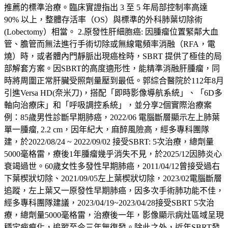
推薦的標準治療。臨床實證指出 3 至 5 年局部控制率高達
90% 以上，整體存活率（OS）與標準的外科肺葉切除術
(Lobectomy）相當。 2.原發性肝細胞癌: 因腫瘤位置緊鄰大血
管、膽管而無法進行手術切除或無線電頻率消融（RFA，電
燒）時，或者體內門靜脈出現癌栓時，SBRT 提供了極佳的局
部解套方案。因SBRT的高度適形性，能精準消融肝腫瘤，同
時將周圍正常肝臟受照劑量壓到最低。郭綜合醫院於112年8月
引進Versa HD(奈米刀)，搭配「即時影像導航系統」、「6D多
軸向治療床」和「呼吸調控系統」，並分享2個實際治療案
例：85歲男性診斷早期肺癌，2022/06 電腦斷層顯示左上肺葉
單一腫瘤, 2.2 cm，因年紀大，麻醉風險高，經多專科團隊
建，於2022/08/24 ~ 2022/09/02 接受SBRT: 5次治療，總劑量
5000毫格雷，療後1年腫瘤幾乎消失不見，於2025/12因肺炎心
衰竭過世。60歲女性多發性早期肺癌，2011/04/12曾接受過右
下葉楔狀切除、2021/09/05左上葉楔狀切除，2023/02電腦斷層
追蹤，左上葉又一原發性早期肺癌，因多次手術肺功能不佳，
經多專科團隊建議，2023/04/19~2023/04/28接受SBRT 5次治
療，總劑量5000毫格雷，治療後一年，影像顯示病灶區域呈現
穩定疤痕化，追蹤至今三年無復發。除此之外，近年SBRT發