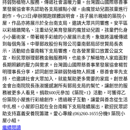
持弱勢植物人服務，傳遞社會溫暖力量。台灣圓山國際慈善事
業發展協會率先認助各支局據點小屋，由魔荳幼兒園孩童進行
創作，今(23日)舉辦開跑媒體說明會，孩子展示親繪的築院小
屋，作品亦將展示於全台南支局，邀請大眾共同響應。安平區
以彩繪牆聞名、注重幼兒美育發展的魔荳幼兒園，孩童們化身
小小藝術家，帶著親手彩繪的小屋展示走秀，象徵將溫暖傳遞
到每個角落。中華郵政股份有限公司臺南郵局邱世賢局長表
示，活動結合臺南轄下支局響應，在各營業窗口放置公益文
宣，盼民眾辦理郵務金融服務時，也能多了解植物人家庭面對
長期照顧的壓力與需求。台灣圓山國際慈善事業發展協會楊哲
明理事長分享，認同創世深耕弱勢植物人照護，慈善會率先支
持，也邀請社會大眾加入，就能幫助更多需要的家庭。創世基
金會台南院院長孫淑媛感謝所有郵局支局的幫忙，讓創世的服
務被更多人看見。捐款600元參加《築院+1》活動，可獲得乙
份築院小屋進行彩繪創作，透過親子互動，讓愛與善念從生活
中扎根。小屋即日起在全台南轄下支局陸續展出，歡迎民眾認
助支持嘉義安養院籌建。愛心專線:(06)260-1655分機9 築院小
屋小組。
繼續閱讀