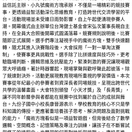
益信託主辦、小丸號魔術方塊承辦，不僅是一場精彩的競技賽
事，更透過益智活動深化思維教育，打造跨世代交流學習的平
台。活動現場並未受連日雨勢影響，自上午起便湧現參賽人
潮。開幕儀式由主辦單位台灣健士基金會宋弘次董事長親自主
持，在全員大合照後開幕式圓滿落幕。競賽規則說明後，比賽
隨即正式展開。選手們專注凝視手中的魔術方塊，雙手快速翻
轉，隨尤其進入決賽階段後，大會採用「一對一單淘汰賽
制」，使賽事更具挑戰性。選手除了比拼速度與技巧外，更考
驗臨場判斷、邏輯思維及抗壓能力，緊湊刺激的賽況讓現場觀
眾大呼過癮。著計時器響起，現場掌聲與歡呼聲此起彼落。除
了競速對決外，活動更展現教育現場所重視的學習價值。本次
賽事從年紀最小的參賽者到資深長者同場競技，呈現出跨世代
共學的溫馨畫面。大會特別頒發「小天才獎」及「長青獎」，
讓不同年齡層參與者都能在競賽中找到屬於自己的成就與舞
台。九份子國中小校長康晉源表示，學校教育的核心不只是學
科知識的傳授，更應著重培養孩子思考、解決問題及面對挑戰
的能力。「魔術方塊看似是一項益智遊戲，但背後結合了數學
邏輯、空間概念、記憶策略及專注力訓練，讓孩子在不斷嘗試