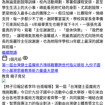
為無論是創鼓隊訓練、校內活動規劃、寒暑假課程安排，甚至
學生生活上的大小事，總能看見她忙碌的身影。尤其創鼓隊，
更是她投入最多心血的團隊之一。假日加練、比賽陪伴、情緒
支持，每一步都少不了她。謝師饗宴當天，學校與家長會準備
了花束與紀念品，6年級畢業生也親手寫下卡片，一張張充滿
童真的字句，寫著「主任謝謝您」、「退休快樂」、「我們會
想您」，讓現場氣氛格外溫馨感人，用最真誠的方式向陪伴成
長的吳麗玲主任說謝謝，也為她陪伴學校24年獻上最深的感謝
與祝福。
繼續閱讀
1個月前
第一屆台灣健士盃魔術方塊挑戰賽跨世代指尖競技 九份子國
中小展現思維教育新力量盛大登場
教育
親子育兒
【柿子日報記者李玲/台南報導】第一屆「台灣健士盃魔術方
塊挑戰賽」今日於九份子國中小活動中心盛大舉辦，吸引來自
全台各地眾多魔術方塊愛好者齊聚一堂，共同展開一場結合速
度、智慧與專注力的指尖對決。活動由台灣健士體育暨文化公