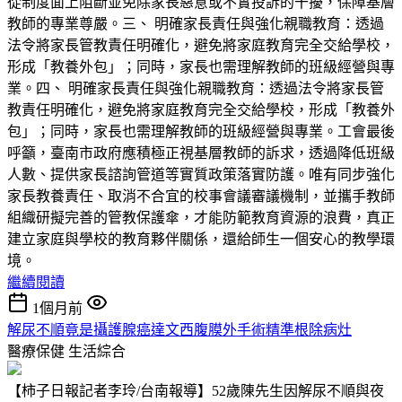
從制度面上阻斷並免除家長惡意或不實投訴的干擾，保障基層
教師的專業尊嚴。三、 明確家長責任與強化親職教育：透過
法令將家長管教責任明確化，避免將家庭教育完全交給學校，
形成「教養外包」；同時，家長也需理解教師的班級經營與專
業。四、 明確家長責任與強化親職教育：透過法令將家長管
教責任明確化，避免將家庭教育完全交給學校，形成「教養外
包」；同時，家長也需理解教師的班級經營與專業。工會最後
呼籲，臺南市政府應積極正視基層教師的訴求，透過降低班級
人數、提供家長諮詢管道等實質政策落實防護。唯有同步強化
家長教養責任、取消不合宜的校事會議審議機制，並攜手教師
組織研擬完善的管教保護傘，才能防範教育資源的浪費，真正
建立家庭與學校的教育夥伴關係，還給師生一個安心的教學環
境。
繼續閱讀
1個月前
解尿不順竟是攝護腺癌達文西腹膜外手術精準根除病灶
醫療保健
生活綜合
【柿子日報記者李玲/台南報導】52歲陳先生因解尿不順與夜