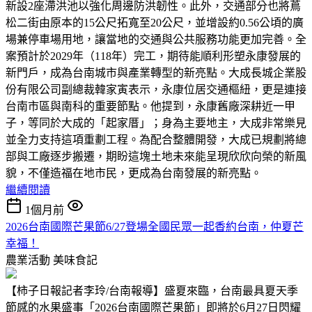
新設2座滯洪池以強化周邊防洪韌性。此外，交通部分也將蔦
松二街由原本的15公尺拓寬至20公尺，並增設約0.56公頃的廣
場兼停車場用地，讓當地的交通與公共服務功能更加完善。全
案預計於2029年（118年）完工，期待能順利形塑永康發展的
新門戶，成為台南城市與產業轉型的新亮點。大成長城企業股
份有限公司副總裁韓家寅表示，永康位居交通樞紐，更是連接
台南市區與南科的重要節點。他提到，永康舊廠深耕近一甲
子，等同於大成的「起家厝」；身為主要地主，大成非常樂見
並全力支持這項重劃工程。為配合整體開發，大成已規劃將總
部與工廠逐步搬遷，期盼這塊土地未來能呈現欣欣向榮的新風
貌，不僅造福在地市民，更成為台南發展的新亮點。
繼續閱讀
1個月前
2026台南國際芒果節6/27登場全國民眾一起香約台南，仲夏芒
幸福！
農業活動
美味食記
【柿子日報記者李玲/台南報導】盛夏來臨，台南最具夏天季
節感的水果盛事「2026台南國際芒果節」即將於6月27日閃耀