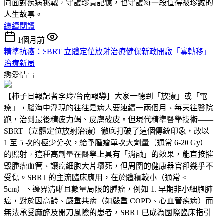
同面對疾病挑戰，守護珍貴記憶，也守護每一段值得被珍藏的
人生故事。
繼續閱讀
1個月前
精準抗癌：SBRT 立體定位放射治療健保新政開啟「寡轉移」
治療新局
戀愛情事
【柿子日報記者李玲/台南報導】大家一聽到「放療」或「電
療」，腦海中浮現的往往是病人要連續一兩個月、每天往醫院
跑，治到最後精疲力竭、皮膚破皮。但現代精準醫學技術——
SBRT（立體定位放射治療）徹底打破了這個傳統印象，改以
1 至 5 次的極少分次，給予腫瘤單次大劑量（通常 6-20 Gy）
的照射，這種高劑量在醫學上具有「消融」的效果，能直接摧
毀腫瘤血管、讓癌細胞大片壞死，但周圍的健康器官卻幾乎不
受傷。SBRT 的主流臨床應用，在於體積較小（通常 <
5cm）、邊界清晰且數量局限的腫瘤，例如 1. 早期非小細胞肺
癌，對於因高齡、嚴重共病（如嚴重 COPD、心血管疾病）而
無法承受麻醉及開刀風險的患者，SBRT 已成為國際臨床指引