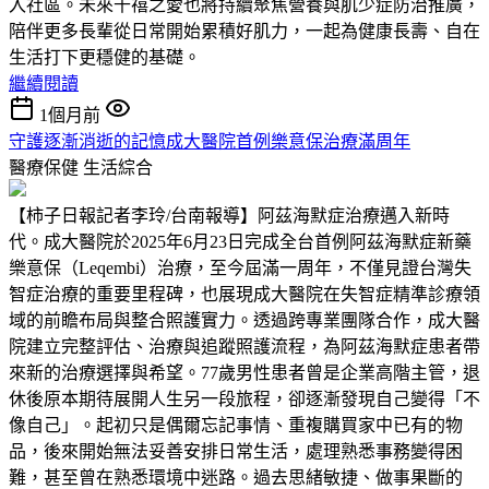
入社區。未來千禧之愛也將持續聚焦營養與肌少症防治推廣，
陪伴更多長輩從日常開始累積好肌力，一起為健康長壽、自在
生活打下更穩健的基礎。
繼續閱讀
1個月前
守護逐漸消逝的記憶成大醫院首例樂意保治療滿周年
醫療保健
生活綜合
【柿子日報記者李玲/台南報導】阿茲海默症治療邁入新時
代。成大醫院於2025年6月23日完成全台首例阿茲海默症新藥
樂意保（Leqembi）治療，至今屆滿一周年，不僅見證台灣失
智症治療的重要里程碑，也展現成大醫院在失智症精準診療領
域的前瞻布局與整合照護實力。透過跨專業團隊合作，成大醫
院建立完整評估、治療與追蹤照護流程，為阿茲海默症患者帶
來新的治療選擇與希望。77歲男性患者曾是企業高階主管，退
休後原本期待展開人生另一段旅程，卻逐漸發現自己變得「不
像自己」。起初只是偶爾忘記事情、重複購買家中已有的物
品，後來開始無法妥善安排日常生活，處理熟悉事務變得困
難，甚至曾在熟悉環境中迷路。過去思緒敏捷、做事果斷的