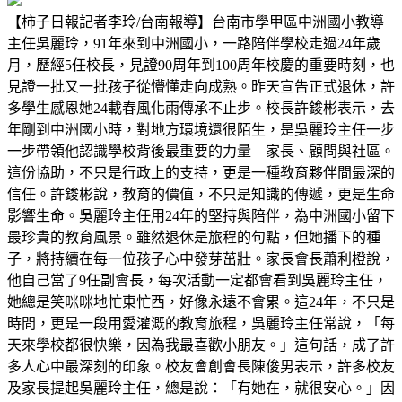
【柿子日報記者李玲/台南報導】台南市學甲區中洲國小教導
主任吳麗玲，91年來到中洲國小，一路陪伴學校走過24年歲
月，歷經5任校長，見證90周年到100周年校慶的重要時刻，也
見證一批又一批孩子從懵懂走向成熟。昨天宣告正式退休，許
多學生感恩她24載春風化雨傳承不止步。校長許鋑彬表示，去
年剛到中洲國小時，對地方環境還很陌生，是吳麗玲主任一步
一步帶領他認識學校背後最重要的力量—家長、顧問與社區。
這份協助，不只是行政上的支持，更是一種教育夥伴間最深的
信任。許鋑彬說，教育的價值，不只是知識的傳遞，更是生命
影響生命。吳麗玲主任用24年的堅持與陪伴，為中洲國小留下
最珍貴的教育風景。雖然退休是旅程的句點，但她播下的種
子，將持續在每一位孩子心中發芽茁壯。家長會長蕭利橙說，
他自己當了9任副會長，每次活動一定都會看到吳麗玲主任，
她總是笑咪咪地忙東忙西，好像永遠不會累。這24年，不只是
時間，更是一段用愛灌溉的教育旅程，吳麗玲主任常說，「每
天來學校都很快樂，因為我最喜歡小朋友。」這句話，成了許
多人心中最深刻的印象。校友會創會長陳俊男表示，許多校友
及家長提起吳麗玲主任，總是說：「有她在，就很安心。」因