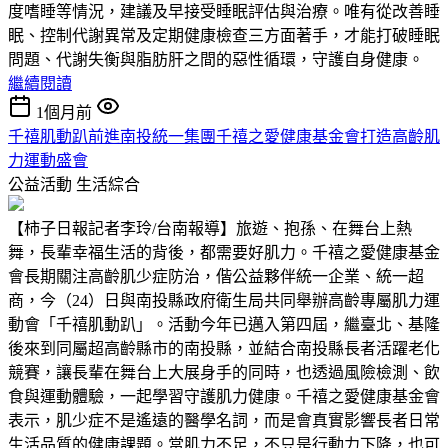
度嗜睡等情況，建議及早接受睡眠評估與治療。唯有從改善睡
眠、控制代謝異常及定期健康檢查三方面著手，才能打破睡眠
問題、代謝失衡與脂肪肝之間的惡性循環，守護自身健康。
繼續閱讀
1個月前
千禧肌動趴前進南投統一集團千禧之愛健康基金會打造高齡肌
力運動盛會
公益活動
生活綜合
【柿子日報記者李玲/台南報導】旅遊、抱孫、在舞台上熱
舞，長輩幸福生活的背後，都需要好肌力。千禧之愛健康基金
會長期關注高齡肌少症防治，偕公益夥伴統一企業、統一超
商，今（24）日與南投縣政府衛生局共同舉辦高齡專屬肌力運
動會「千禧肌動趴」。活動今年已邁入第四屆，繼臺北、基隆
後來到同屬超高齡縣市的南投縣，並結合南投縣長者活躍老化
競賽，讓長輩在舞台上大展身手的同時，也透過風險檢測、飲
食與運動體驗，一起學習守護肌力健康。千禧之愛健康基金會
表示，肌少症不是遙遠的醫學名詞，而是會真實影響長者日常
生活品質的健康課題。當肌力不足，不只是行動力下降，也可