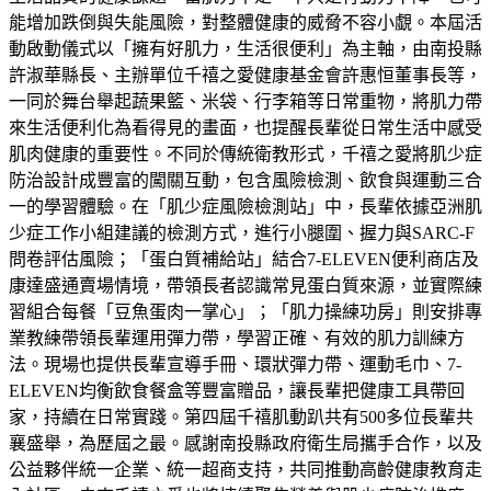
能增加跌倒與失能風險，對整體健康的威脅不容小覷。本屆活
動啟動儀式以「擁有好肌力，生活很便利」為主軸，由南投縣
許淑華縣長、主辦單位千禧之愛健康基金會許惠恒董事長等，
一同於舞台舉起蔬果籃、米袋、行李箱等日常重物，將肌力帶
來生活便利化為看得見的畫面，也提醒長輩從日常生活中感受
肌肉健康的重要性。不同於傳統衛教形式，千禧之愛將肌少症
防治設計成豐富的闖關互動，包含風險檢測、飲食與運動三合
一的學習體驗。在「肌少症風險檢測站」中，長輩依據亞洲肌
少症工作小組建議的檢測方式，進行小腿圍、握力與SARC-F
問卷評估風險；「蛋白質補給站」結合7-ELEVEN便利商店及
康達盛通賣場情境，帶領長者認識常見蛋白質來源，並實際練
習組合每餐「豆魚蛋肉一掌心」；「肌力操練功房」則安排專
業教練帶領長輩運用彈力帶，學習正確、有效的肌力訓練方
法。現場也提供長輩宣導手冊、環狀彈力帶、運動毛巾、7-
ELEVEN均衡飲食餐盒等豐富贈品，讓長輩把健康工具帶回
家，持續在日常實踐。第四屆千禧肌動趴共有500多位長輩共
襄盛舉，為歷屆之最。感謝南投縣政府衛生局攜手合作，以及
公益夥伴統一企業、統一超商支持，共同推動高齡健康教育走