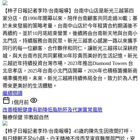
【柿子日報記者李玲/台南報導】台南中山店是新光三越第四
家分店，自1996年開幕以來，陪伴台南顧客共同走過30載；基
於未來發展的策略考量，台南中山店於今年租賃合約期滿後不
再續約，並於10月底結束營業。後續將由台南新天地與台南小
北門店，持續服務台南民眾。新光三越衷心感謝一路以來攜手
同行的每一位顧客、合作夥伴和同仁，讓新光三越得以深耕府
城，與大台南市民共同累積30年珍貴而美好的生活記憶。新光
三越近年持續投資台灣市場，2023年推出Diamond Towers 台
北忠孝店，2025年台南小北門店開幕，2026年也積極籌備新商
場準備亮相。未來，新光三越將持續佈局全台，致力於為人們
帶來更美好的生活體驗。
繼續閱讀
1個月前
改善睡眠健康有助降低脂肪肝及代謝異常風險
醫療保健
宗教超自然
【柿子日報記者李玲/台南報導】45歲的陳先生因夜間打呼、
每日睡眠不足6小時、白天精神不佳而至家庭醫學部門診，安