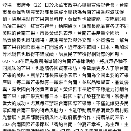
登場！市府今（22）日於永華市政中心舉辦宣傳記者會，台南
市長黃偉哲與農業部部長陳駿季聯袂為台南芒果香甜滋味促
銷。除現場製作芒果創意料理，黃偉哲也致贈能一次吃到5種
品項芒果的「紅寶石禮盒」給陳駿季，讓部長能品嘗各式不同
美味的台南芒果。市長黃偉哲表示，台南芒果產量全國第一，
品質優良也風味獨特，感謝農業部與外交部、外貿協會，幫台
南芒果在國際市場上打開通路，近年來在韓國、日本、新加坡
等地銷售也取得不錯成績，讓農民辛苦獲得相對應的回報。
6/27、28在走馬瀨農場舉辦的台南芒果節活動，將展示各種不
同風味的芒果，也邀請各國買家來訪，希望讓更多人了解台南
芒果的美味。農業部部長陳駿季表示，台南為全國重要的芒果
產區，每二顆芒果就有一顆來自台南，並以品種豐富、品質優
異，深受國內外消費者喜愛。黃偉哲市長近年不餘遺力行銷台
南芒果，讓芒果賣到都日本、韓國、新加坡甚至歐洲，獲得相
當大的成功。尤其每年辦理台南國際芒果節，不僅能讓更多民
眾認識台南芒果的特色與魅力，也能帶動農產品消費及農村觀
光發展。農業部將持續與地方政府攜手合作，持農業局表示，
2026台南國際芒果節以「香約台南，仲夏芒幸福」為主題，主