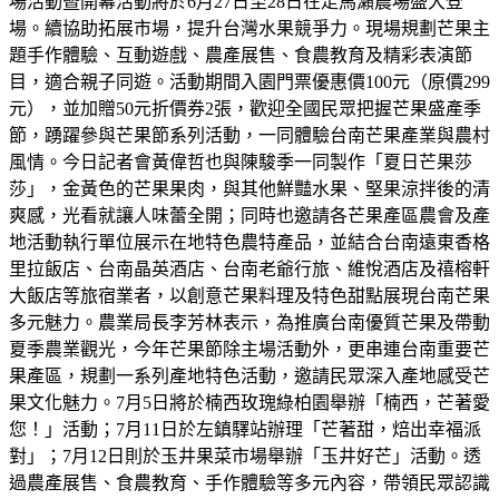
場活動暨開幕活動將於6月27日至28日在走馬瀨農場盛大登
場。續協助拓展市場，提升台灣水果競爭力。現場規劃芒果主
題手作體驗、互動遊戲、農產展售、食農教育及精彩表演節
目，適合親子同遊。活動期間入園門票優惠價100元（原價299
元），並加贈50元折價券2張，歡迎全國民眾把握芒果盛產季
節，踴躍參與芒果節系列活動，一同體驗台南芒果產業與農村
風情。今日記者會黃偉哲也與陳駿季一同製作「夏日芒果莎
莎」，金黃色的芒果果肉，與其他鮮豔水果、堅果涼拌後的清
爽感，光看就讓人味蕾全開；同時也邀請各芒果產區農會及產
地活動執行單位展示在地特色農特產品，並結合台南遠東香格
里拉飯店、台南晶英酒店、台南老爺行旅、維悅酒店及禧榕軒
大飯店等旅宿業者，以創意芒果料理及特色甜點展現台南芒果
多元魅力。農業局長李芳林表示，為推廣台南優質芒果及帶動
夏季農業觀光，今年芒果節除主場活動外，更串連台南重要芒
果產區，規劃一系列產地特色活動，邀請民眾深入產地感受芒
果文化魅力。7月5日將於楠西玫瑰綠柏園舉辦「楠西，芒著愛
您！」活動；7月11日於左鎮驛站辦理「芒著甜，焙出幸福派
對」；7月12日則於玉井果菜市場舉辦「玉井好芒」活動。透
過農產展售、食農教育、手作體驗等多元內容，帶領民眾認識