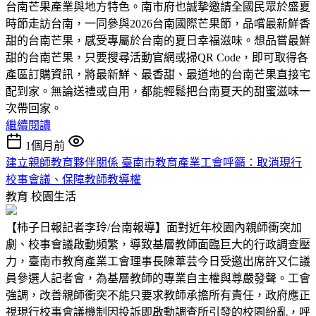
台南芒果產業與地方特色。南市府也誠摯邀請全國民眾於盛夏
時節走訪台南，一同參與2026台南國際芒果節，品嚐最新鮮香
甜的台南芒果，感受專屬於台南的夏日幸福滋味。想品嘗最鮮
甜的台南芒果，只要搜尋活動官網或掃QR Code，即可取得各
產區訂購資訊，將最新鮮、最香甜、最道地的台南芒果直接宅
配到家。無論送禮或自用，都能輕鬆把台南夏天的甜蜜滋味一
次帶回家。
繼續閱讀
1個月前
建立親師教育夥伴關係 臺南市教育產業工會呼籲：取消現行
校事會議、保障教師教導權
教育
校園生活
【柿子日報記者李玲/台南報導】面對近年校園內親師衝突加
劇、校事會議啟動頻繁，導致基層教師面臨巨大的行政調查壓
力，臺南市教育產業工會理事長陳葦芸今日受邀出席許又仁議
員參選人記者會，為基層教師的專業自主權與尊嚴發聲。工會
強調，改善親師衝突不能只要求教師承擔所有責任，政府應正
視現行校事會議機制因投訴即啟動調查所引發的校園紛亂，呼