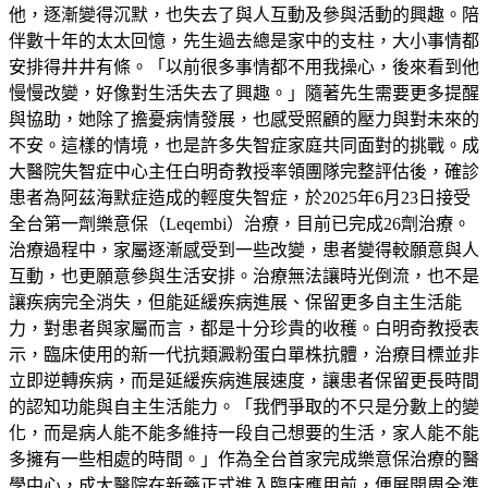
他，逐漸變得沉默，也失去了與人互動及參與活動的興趣。陪
伴數十年的太太回憶，先生過去總是家中的支柱，大小事情都
安排得井井有條。「以前很多事情都不用我操心，後來看到他
慢慢改變，好像對生活失去了興趣。」隨著先生需要更多提醒
與協助，她除了擔憂病情發展，也感受照顧的壓力與對未來的
不安。這樣的情境，也是許多失智症家庭共同面對的挑戰。成
大醫院失智症中心主任白明奇教授率領團隊完整評估後，確診
患者為阿茲海默症造成的輕度失智症，於2025年6月23日接受
全台第一劑樂意保（Leqembi）治療，目前已完成26劑治療。
治療過程中，家屬逐漸感受到一些改變，患者變得較願意與人
互動，也更願意參與生活安排。治療無法讓時光倒流，也不是
讓疾病完全消失，但能延緩疾病進展、保留更多自主生活能
力，對患者與家屬而言，都是十分珍貴的收穫。白明奇教授表
示，臨床使用的新一代抗類澱粉蛋白單株抗體，治療目標並非
立即逆轉疾病，而是延緩疾病進展速度，讓患者保留更長時間
的認知功能與自主生活能力。「我們爭取的不只是分數上的變
化，而是病人能不能多維持一段自己想要的生活，家人能不能
多擁有一些相處的時間。」作為全台首家完成樂意保治療的醫
學中心，成大醫院在新藥正式進入臨床應用前，便展開周全準