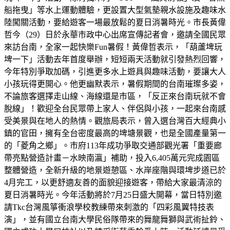
船拖曳」等水上運動體驗，更設置大型氣墊親水設施及趣味水
陸闖關活動，要給遊客一場最放鬆的夏日消暑時光。市長黃偉
哲今（29）日於永華市政中心出席宣傳記者會，邀請全國民眾
來訪台南，全家一起快樂Fun暑假！黃偉哲表示，「葫蘆埤玩
埤一下」活動去年首度舉辦，短短兩天活動就引發熱烈回響，
今年特別爭取加碼，引進更多水上遊具與趣味活動，要讓大人
小孩玩得更開心。他更幽默表示，暑假期間的台南璀璨多姿，
不論旅客選擇走山線、海線還是市區，「反正來台南玩就不會
脫線」！歡迎全台民眾帶上家人、伴侶與小孩，一起來台南感
受美景與在地人的熱情。觀旅局表示，曾入選台灣百大經典小
鎮的官田，擁有全台密度最高的埤塘景觀，也是全國產量第一
的「菱角之鄉」。市府113年成功爭取交通部觀光署「重要廊
帶亮點營造計畫－水映南瀛」補助，投入6,405萬元完成園區
整體營造，全新升級的地景遊憩區、水岸座階與環埤步道已於
4月完工，以更舒適友善的面貌迎接遊客，帶給大家最清涼的
夏日消暑時光。今年活動將於7月25日盛大開幕，當日特別邀
請Tkc台灣風箏衝浪學校教練帶來刺激的「四彩風翼特技表
演」，並有國立台南大學民俗隊帶來的舞龍舞獅與武術扯鈴、