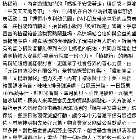
植福箱」，內含過爐加持的「媽祖平安袋著走」環保袋，意喻
「平安天天隨身帶」。今(1日)特別在白沙屯媽祖廟前舉辦發
表活動；由「通霄小亨利幼兒園」的小朋友帶來精彩的走秀表
演，裝扮成超萌轎班，抬著縮小版的「粉紅超跑」鑾轎、手拿
豐富的植福箱普渡物資熱鬧登場，為這場結合信仰與公益的盛
事揭開序幕，純真活潑的模樣融化了現場所有人的心。祈願所
有的善心捐款者都能得到白沙屯媽祖的庇佑，共同為新建創世
清寒植物人安養院-嘉義分院盡一份心力。「植福箱」的媽祖
駕粉紅超跑圖樣很討喜，更匯聚了社會各界的善心力量，由
「元鎧包裝股份有限公司」全數慷慨贊助印製，「偉昶食品」
與「文揚環保袋」協力支持。內有十樣象徵十全十美，包括：
韓國調味海苔、味味A排骨雞湯麵、台鳳玉米粒、一日蔬果
100%蔬果汁、旺旺米香餅、雪月仙貝、華元賜福包、九福黑
糖沙琪瑪、穗美人米等豐富民生物資與熱銷點心，大方澎派。
每箱更含乙個經白沙屯媽祖過爐加持的「媽祖平安袋著走」環
保袋，響應日常環保減塑行動，讓今年中元普渡不僅有媽祖保
佑、慰勞神明祖先及好兄弟，物資豐富又能做公益獻愛心，一
舉多得。創世基金會吳昭芬主任表示，創世基金會提供清寒植
物人專業照顧40年，秉持『救一個植物人，等於救一個家庭』