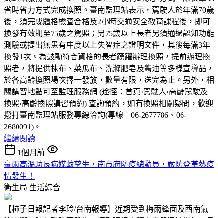
省時省力方式完成換照。臺南監理站表示，駕駛人於年滿70歲
後，須完成體格檢查合格及2小時交通安全教育課程後，即可
換發有效期至75歲之駕照；另75歲以上長者另須通過認知功能
測驗或提出無患有中度以上失智症之證明文件，其後每滿3年
換發1次。為鼓勵符合資格的長者踴躍辦理換照，提前辦理換
照者，將提供抹布、菜瓜布、洗滌肥皂及醬油等多樣宣導品，
於各高齡換照場次擇一發放，數量有限，送完為止。另外，相
關講習地點可至監理服務網 (途徑：首頁›駕駛人›高齡駕駛及
換照›高齡換照講習預約) 查詢預約，如有換照相關疑問，歡迎
撥打臺南監理站服務專線洽詢(專線：06-2677786、06-
2680091)。
繼續閱讀
1個月前
豪雨高溫助長病媒蚊孳生，南市府防疫總動員，嚴防登革熱疫
情發生！
衛生局
生活綜合
【柿子日報記者李玲/台南報導】近期受到梅雨鋒面及西南氣