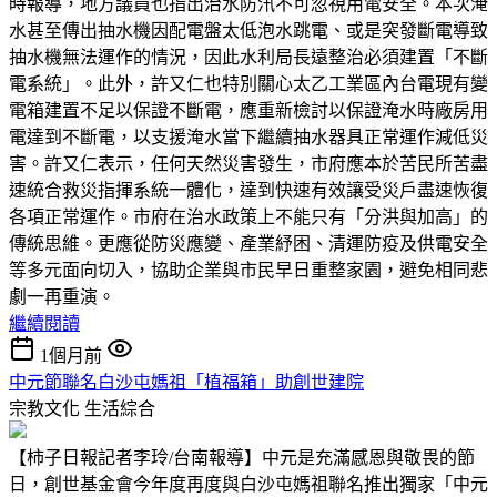
時報導，地方議員也指出治水防汛不可忽視用電安全。本次淹
水甚至傳出抽水機因配電盤太低泡水跳電、或是突發斷電導致
抽水機無法運作的情況，因此水利局長遠整治必須建置「不斷
電系統」。此外，許又仁也特別關心太乙工業區內台電現有變
電箱建置不足以保證不斷電，應重新檢討以保證淹水時廠房用
電達到不斷電，以支援淹水當下繼續抽水器具正常運作減低災
害。許又仁表示，任何天然災害發生，市府應本於苦民所苦盡
速統合救災指揮系統一體化，達到快速有效讓受災戶盡速恢復
各項正常運作。市府在治水政策上不能只有「分洪與加高」的
傳統思維。更應從防災應變、產業紓困、清運防疫及供電安全
等多元面向切入，協助企業與市民早日重整家園，避免相同悲
劇一再重演。
繼續閱讀
1個月前
中元節聯名白沙屯媽祖「植福箱」助創世建院
宗教文化
生活綜合
【柿子日報記者李玲/台南報導】中元是充滿感恩與敬畏的節
日，創世基金會今年度再度與白沙屯媽祖聯名推出獨家「中元