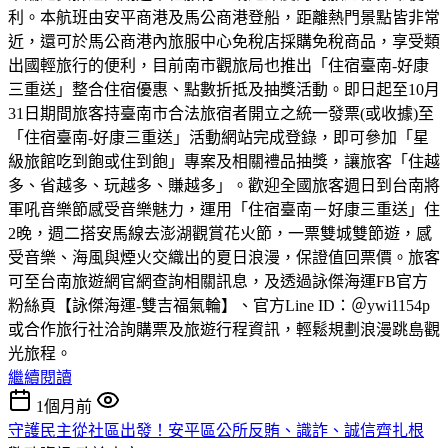
利。本航班由安平商港及馬公商港登船，距離熱門景點皆非常
近，還可於馬公商港內旅服中心免稅店採購免稅商品，享受類
出國輕旅行的便利，目前南市觀旅局也推出「住宿臺南-好康
三重送」整合住宿優惠、點數折抵及抽獎活動。即日起至10月
31日期間旅客持臺南市合法旅宿者開立之統一發票(或收據)至
「住宿臺南-好康三重送」活動網站完成登錄，即可參加「星
級旅館吃到飽或住到飽」專案及相關禮品抽獎，讓旅客「住越
多、省越多、玩越多、賺越多」。歡迎全國旅客週日到台南將
軍吼音樂節感受音樂魅力，運用「住宿臺南－好康三重送」住
2晚，週二搭安馬線去澎湖觀賞花火節，一票雙城雙節遊，感
受音樂、海風與煙火交織出的夏日浪漫，保證值回票價。旅客
可至台南旅遊網官網查詢相關訊息，及透過詠傑海運FB官方
粉絲頁【詠傑海運-雙吉福氣輪】、官方Line ID：＠ywi1154p
或合作旅行社洽詢購票及旅遊行程資訊，輕鬆規劃浪漫跳島觀
光旅程。
繼續閱讀
1個月前
守護民主從社區出發！安平區公所反賄、識詐、誠信齊扎根