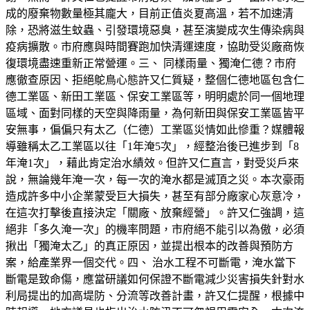
成的廢棄物數量極其龐大，目前正值炎夏高溫，若不加速清
除，恐將滋生蚊蟲、引發環境惡臭，甚至演變成次生傳染病與
疫病擴散。市府應與時間賽跑加快清運速度，協助受災廠商恢
復環境盡速重新正常營運。三、 同樣雨量、獨淹仁德？市府
應徹查原因、拒絕鴕鳥心態許又仁質疑，整個仁德地區包含仁
德工業區、新田工業區、保安工業區等，明明處於同一個地理
區域、面對同樣的天空與降雨量，為何新田與保安工業區皆平
安無事，偏偏只有太乙（仁德）工業區災情如此慘重？媒體報
導雖稱太乙工業區以往「1年淹5次」，經整治後已進步到「8
年淹1次」，藉此肯定治水績效。但許又仁直言，對受災戶來
說，無論幾年淹一次，每一次的淹水都是滅頂之災。本次豪雨
造成許多中小企業蒙受巨大損失，甚至有部分廠家心灰意冷，
在這次打擊後直接決定「關廠、放棄經營」。許又仁強調，這
絕非「多久淹一次」的機率問題，市府絕不能引以為傲，必須
揪出「獨淹太乙」的真正原因，並提出根本的改善與預防方
案，給產業界一個交代。四、 治水工程不可斷電，淹水當下
斷電是致命傷，應當研議如何保證不斷電減少災害損失針對水
利局提出的加高堤防、分流等改善計畫，許又仁提醒，根據中