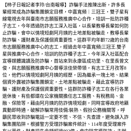
【柿子日報記者李玲/台南報導】詐騙手法推陳出新，許多長
輩經常成為詐騙集團鎖定目標，中嘉寬頻｜三冠王‧雙子星有
線電視去年與臺南市志願服務推廣中心合作，培訓一批防詐種
子志工，今年透過防詐志工深入社區，以長輩教導長輩如何防
止詐騙，會中以情境短劇阿月姨的土地差點被騙走，教導長輩
防詐騙、護財產及保護個資重要性。這群平均年齡72歲的台南
市志願服務推廣中心的志工，經過去年中嘉寬頻|三冠王.雙子
星與推廣中心合作，培訓的防詐種子志工，今年深入社區配合
宣導媒體識讀及防詐騙，首站來到永康區成功里、在里長曾文
俊，與志願服務推廣中心督導涂佳榮帶領，有志工王月孜等8
位，他們以情境短劇阿月姨的經歷，因為繼承一塊土地、結果
個資外露被詐騙集團鎖定，土地差點被騙走，藉此宣導防詐
騙、護財產及保護個資重要性。這群防詐種子志工在各行各業
退休後，有些都還在公家機關擔任志工服務、有稅務局、金
融、保險等，藉由阿月姨的防詐情境短劇，同時宣導政府地籍
異動即時通，破解詐騙常用伎倆:裝熟、假扮公務機關等，呼
籲民眾收到詐騙電話一定要不慌、不信、先查證，避免誤入詐
騙集團陷阱。根據警方受理詐騙案件統計、114年度受理案件