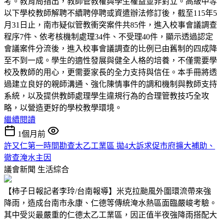
考。教育局指出，教師管教權與學生權益並非對立。高級中等
以下學校教師解聘不續聘停聘或資遣辦法修訂後，截至115年5
月31日止，南市疑似管教衝突案件共85件，進入校事會議調查
程序7件、依考核機制處理34件、不受理40件，顯示透過認定
會議案件分流後，進入校事會議調查的比例已由舊制的四成降
至不到一成。學生的適性發展與健全人格的培養，不僅需要學
校及教師的用心，更需要家長的全力支持與信任。本手冊將透
過建立良好的親師溝通、強化陳情事件的調和機制與教師支持
系統，以及提供教師處理學生違規行為的合理管教技巧全攻
略，以營造更好的學校教學環境。
繼續閱讀
1個月前
許又仁第一時間勘查太乙工業區 拋4大訴求促市府擴大補助、
徹查淹水主因
議會新聞
生活綜合
【柿子日報記者李玲/台南報導】米克拉颱風外圍環流帶來強
降雨，造成台南市永康、仁德等傳統淹水熱區面臨嚴峻考驗。
其中受災最嚴重的仁德太乙工業區，因正值半夜強降雨搭配大