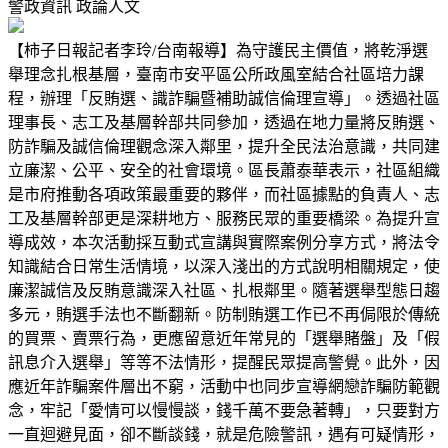
警政資訊
政論人文
【柿子日報記者李玲/台南報導】為守護民主價值，將乾淨選
舉理念扎根基層，臺南市安平區公所政風室結合社區培力課
程，辦理「反賄選、識詐騙暨補助誠信倫理宣導」。透過社區
理事長、志工及基層幹部共同參加，透過在地力量將反賄選、
防詐騙及誠信倫理觀念深入鄰里，提升全民法治意識，共同建
立廉潔、公平、安全的社會環境。區長蕭泰華表示，社區組織
是市府推動各項政策最重要的夥伴，而社區據點的負責人、志
工及基層幹部更是深耕地方、服務民眾的重要橋梁。為提升宣
導成效，本次活動採互動式宣講與實際案例分享方式，將法令
知識結合日常生活情境，以深入淺出的方式說明相關規定，使
廉潔誠信及反賄意識深入社區、扎根鄰里。隨著選舉型態日趨
多元，賄選手法也不斷翻新。防制賄選工作已不再侷限於傳統
的買票、賣票行為，更應留意近年常見的「選舉賭盤」及「假
訊息介入選舉」等等不法情形，提醒民眾提高警覺。此外，因
應近年詐騙案件層出不窮，活動中也同步宣導網戀詐騙防範觀
念，牢記「愛情可以慢慢談，錢千萬不要急著轉」，只要對方
一直迴避見面，卻不斷談錢，就是危險警訊，遇有可疑情形，