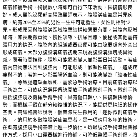
疝氣修補手術，術後數小時即可自行下床活動，恢復情形良
好。成大醫院泌尿部高耀臨醫師表示，腹股溝疝氣是常見疾
病，約有20%至25%的男性一生中可能發生，女性則相對少
見。形成原因與腹股溝區域腹壁結構較薄弱有關，當腹內壓增
加時，如長期搬重物、慢性咳嗽、排尿困難、便秘或其他需持
續用力的情況，腹腔內的組織或器官便可能由脆弱處向外突出
形成疝氣。大部分腹股溝疝氣初期表現為腹股溝腫塊或異物
感，隨著時間推移，腫塊可能逐漸變大並影響日常活動。若疝
氣內容物無法回到腹腔內，可能形成「嵌頓性疝氣」，造成疼
痛與不適；若進一步影響腸道血流，則可能演變為「絞窄性疝
氣」，導致腸道缺血壞死，需緊急手術治療。目前疝氣治療以
手術為主，可依病況選擇傳統開放手術或微創手術。微創手術
包括腹腔鏡及機械手臂手術，具有傷口較小、恢復較快等優
勢；而機械手臂在部分較複雜的情況下，能提供更精細的操作
空間。高耀臨醫師說明，個案陳先生採用的「迷你微創疝氣手
術」，適用於多數腹股溝疝氣患者，是一項應用多年的技術，
在既有腹腔鏡手術基礎上進一步優化。透過調整手術流程與操
作方式，採用小口徑器械進行修補，可降低整體手術創傷，將