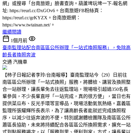
網」或搜尋「台南旅遊」臉書查詢。葫蘆埤玩埤一下-報名網
址: https://reurl.cc/DxGOv6。台南旅遊FB粉絲頁：
https://reurl.cc/grKYZX。台南旅遊網：
https://www.twtainan.net/。
繼續閱讀
1個月前
臺南監理站配合南區區公所辦理「一站式換照服務」，免除高
齡長者換照奔波
交通
汽機車
【柿子日報記者李玲/台南報導】臺南監理站今（29）日前往
南區區公所辦理「一站式換照」服務，將體檢、講習及換照整
合一站辦理，讓長輩免去往返監理站，現場吸引超過350名長
輩參與，不少長輩直呼「一站完成，真的很方便」，當日也有
提供菜瓜布、反光手環等宣導品，現場活動氣氛熱絡。嘉義區
監理所張耀輝所長表示，為了讓高齡長者能就近完成換照程
序，以減少往返奔波的不便，特別感謝體檢團隊及南區區公所
蕭區長協助，未來將持續配合各區區公所換照需求，擴充一站
式到點服務場次，以「服務到里、便利到家」方式，讓長輩以