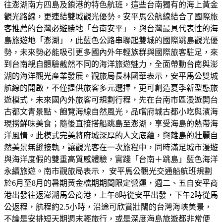
往澎湖南方四島及鎖港的特色航班，這些台南獨有的海上黃金
觀光路線，更連結雙城觀光優勢。安平馬公航線結合了國際旅
客推薦的台灣必遊勝地「台南安平」，與台灣最具代表性的海
島旅遊地「澎湖」，此藍色公路串聯起雙城的國際跳島觀光優
勢，未來勢必能吸引更多國內外年輕族群與國際旅客駐足，來
到台南親自體驗截然不同的海洋旅遊魅力，全面帶動台南與澎
湖的海洋觀光產業發展。觀旅局長林國華表示，安平馬公雙城
航線的開啟，不僅提供旅客多元選擇，更可創造夏季新型態旅
遊模式，未來國內外旅客可規劃行程，先在台南市區漫遊開台
古都文青景點、飽覽海線自然風光，品嚐府城古都小吃與濱海
現撈鮮味美食；隨後直接搭船跳島至澎湖，享受海島的熱帶海
洋風情。此模式完美將府城深厚的人文底蘊，與離島的壯麗自
然美景無縫接軌，讓觀光客在一次旅程中，同時滿足城市漫遊
與海洋度假的雙重高質感體驗，實踐「台南＋跳島」藍色海洋
永續旅遊。南市觀旅局表示， 安平馬公觀光交通船航班規劃
於6月至8月的暑期黃金檔期期間限定營運，週二、五自安平商
港出發往返澎湖馬公商港，上午8時從安平出發，下午2時從馬
公返程，航程約2.5小時，沿途可欣賞壯闊的台灣海峽美景，
不論是安排短天期週末輕旅行，或是深度海島旅遊都非常便