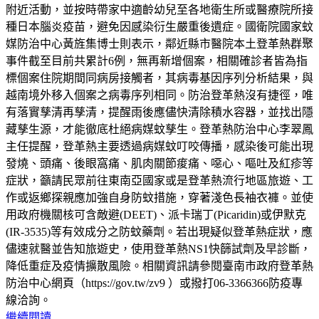
附近活動，並按時帶家中適齡幼兒至各地衛生所或醫療院所接
種日本腦炎疫苗，避免因感染衍生嚴重後遺症。國衛院國家蚊
媒防治中心黃旌集博士則表示，鄰近縣市醫院本土登革熱群聚
事件截至目前共累計6例，無再新增個案，相關確診者皆為指
標個案住院期間同病房接觸者，其病毒基因序列分析結果，與
越南境外移入個案之病毒序列相同。防治登革熱沒有捷徑，唯
有落實孳清再孳清，提醒雨後應儘快清除積水容器，並找出隱
藏孳生源，才能徹底杜絕病媒蚊孳生。登革熱防治中心李翠鳳
主任提醒，登革熱主要透過病媒蚊叮咬傳播，感染後可能出現
發燒、頭痛、後眼窩痛、肌肉關節痠痛、噁心、嘔吐及紅疹等
症狀，籲請民眾前往東南亞國家或是登革熱流行地區旅遊、工
作或返鄉探親應加強自身防蚊措施，穿著淺色長袖衣褲。並使
用政府機關核可含敵避(DEET)、派卡瑞丁(Picaridin)或伊默克
(IR-3535)等有效成分之防蚊藥劑。若出現疑似登革熱症狀，應
儘速就醫並告知旅遊史，使用登革熱NS1快篩試劑及早診斷，
降低重症及疫情擴散風險。相關資訊請參閱臺南市政府登革熱
防治中心網頁（https://gov.tw/zv9 ）或撥打06-3366366防疫專
線洽詢。
繼續閱讀