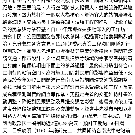
將重新整合公車、計程車及汽機車接送區，縮短公共運輸轉乘
距離，更重要的是，人行空間將被大幅擴大，並增設綠蔭與遮
雨設施，致力於打造一個以人為核心、舒適宜人的站前廣場和
轉乘環境。交通局長王銘德強調，這項工程的推動，凝聚了廣
泛的民意與專業智慧。自110年起即透過多場深入的工作坊，
廣邀市民、公民團體及各界代表參與，透過實地踏勘與熱烈討
論，充分蒐集各方意見。112年起委託專業工程顧問團隊進行
規劃設計，並導入先進的車流模擬等專業分析技術。期間亦邀
請交通、都市設計、文化資產及建築等領域的專家學者共同審
查討論，確保這項由下而上的參與過程，最終能打造出符合市
民期待的站前空間。為將施工期間對民眾的影響降至最低，交
通局於今年3月7日開始進行台南火車站前圓環交通動線調整，
並藉此機會同步由自來水公司辦理自來水管線汰換工程，及完
成高程量測與管線調查等作業，更擬定完善的交通維持計畫滾
動調整，降低對民眾通勤及周邊交通之影響。後續亦將依工程
進度分階段調整施工範圍及交維動線，並會事先發布周知以利
用路人配合。這項工程總經費近3億4,500萬元，其中成功爭取
到內政部國土署補助近2億8,290萬元，預計工期約550日曆
天，目標於明（116）年底前完工，共同期待台南火車站站前