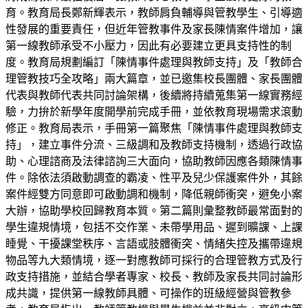
育。教育局長鄭新輝表示，教師肩負輔導與管教學生、引導適
性發展的重要責任，但近年管教事件及家長陳情案件增加，讓
第一線教師承受不小壓力，因此有必要建立更具支持性的制
度。教育局規劃編訂「陳情事件處理與教師支持」及「教師合
理管教技巧全攻略」兩大篇章，並已邀集校長團體、家長團體
代表與教師代表共同討論架構，後續將持續蒐集第一線實務經
驗，力拚於新學年度開學前完成手冊，並依教育現場需求滾動
修正。教育局表示，手冊第一篇聚焦「陳情事件處理與教師支
持」，建立事件分流、三級調和及教師支持機制，透過行政協
助、心理諮商及法律諮詢三大面向，協助教師因應各類陳情事
件。除依法須啟動調查的霸凌、性平及兒少保護案件外，其餘
案件經雙方同意即可啟動調和機制，降低親師衝突，避免小案
大辦，協助學校回歸教育本質。第二篇則彙整教師最常面對的
學生違規情境，包括不交作業、未帶學用品、遲到曠課、上課
睡覺、干擾課堂秩序、言語或肢體衝突、情緒失控及攜帶違規
物品等九大類情境，逐一對應教師可採行的合理管教方式及行
政支持措施，並結合學者專家、校長、教師及家長共同討論形
成共識，提供第一線教師具體、可操作的班級經營與管教參