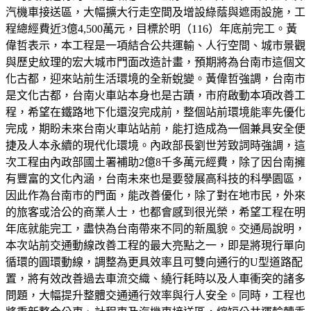
汽機車接送區，大幅擴大行走空間及增設綠蔭與遮雨設施，工
程總經費近3億4,500萬元，目標於明（116）年底前完工。黃
偉哲表示，本工程是一項結合公共運輸、人行空間、城市景觀
與歷史紋理的宏大城市門面改造計畫，預期將為台南市這個文
化古都，迎來站前生活環境的全新蛻變。黃偉哲強調，台南市
是文化古都，台南火車站本身也是古蹟，市府啟動本項改善工
程，希望在鐵路地下化還沒完成前，整個站前環境能率先優化
完成，期盼未來台南火車站站前，能打造成為一個兼具安全便
捷及人本永續的現代化環境。內政部長劉世芳致詞時強調，這
次工程由內政部國土署補助2億8千多萬元經費，除了因台南擁
有豐富的文化內涵，台南未來也是要發展高科技的科學園區，
因此作為台南市的門面，能改善優化，除了對在地市民，外來
的旅客或洽公的商業人士，也都會感到很光榮，希望工程在明
年底就能完工，盡快為台南帶來不同的新風貌。交通局說明，
本次站前交通動線改善工程的最大亮點之一，即是將現行單向
循環的圓環動線，調整為更具效率且可雙向通行的U型道路配
置，將有效改善過去車流交織、繞行耗時以及人車衝突的諸多
問題，大幅提升整體交通通行效率與行人安全。同時，工程也