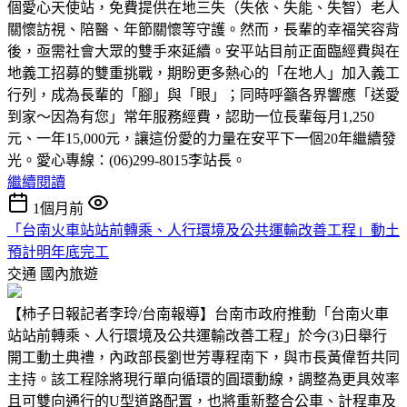
個愛心天使站，免費提供在地三失（失依、失能、失智）老人
關懷訪視、陪醫、年節關懷等守護。然而，長輩的幸福笑容背
後，亟需社會大眾的雙手來延續。安平站目前正面臨經費與在
地義工招募的雙重挑戰，期盼更多熱心的「在地人」加入義工
行列，成為長輩的「腳」與「眼」；同時呼籲各界響應「送愛
到家～因為有您」常年服務經費，認助一位長輩每月1,250
元、一年15,000元，讓這份愛的力量在安平下一個20年繼續發
光。愛心專線：(06)299-8015李站長。
繼續閱讀
1個月前
「台南火車站站前轉乘、人行環境及公共運輸改善工程」動土
預計明年底完工
交通
國內旅遊
【柿子日報記者李玲/台南報導】台南市政府推動「台南火車
站站前轉乘、人行環境及公共運輸改善工程」於今(3)日舉行
開工動土典禮，內政部長劉世芳專程南下，與市長黃偉哲共同
主持。該工程除將現行單向循環的圓環動線，調整為更具效率
且可雙向通行的U型道路配置，也將重新整合公車、計程車及