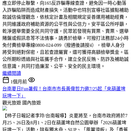
應立即停止聯繫，向165反詐騙專線查證，避免因一時心動落
入詐騙陷阱而造成財產損失。活動中也特別宣導社區據點補助
款誠信倫理觀念，依核定計畫及相關規定妥善運用補助經費，
共同維護政府補助資源的公平性與公信力。安平區公所呼籲，
乾淨選舉需要全民共同守護，民眾若發現有買票、賣票、選舉
賭盤或假訊息等不法情事，請勇於檢舉，可撥打法務部24小時
免付費檢舉專線0800-024-099（撥通後請按4），檢舉人身分
將受到絕對保密，且若查證屬實，還可獲得高額檢舉獎金。區
公所期盼透過與社區攜手合作，建立全民反賄、防詐及補助誠
信意識，共同打造廉潔、公平、安全的民主環境。
繼續閱讀
1個月前
台南夏日Fun暑假！台南市市長黃偉哲力邀7/25起「來葫蘆埤
玩埤一下」
觀光旅遊
國內旅遊
【柿子日報記者李玲/台南報導】炎夏將至，台南市政府將於7
月25、26日及8月1、2日在葫蘆埤自然公園舉辦「2026葫蘆埤
玩埤一下」活動，除有獨木舟、SUP、「風翼滑板」及「香蕉