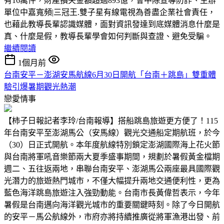
有16萬件，財產損失金額超過893億，會中除宣導防詐、主辦
單位中嘉寬頻|三冠王.雙子星有線電視為善盡企業社會責任，
也藉此教導長輩認識媒體，面對資訊發達到底媒體消息什麼是
真、什麼是假，教導長輩學會如何判斷與查證、避免受騙。
繼續閱讀
1個月前
台南安平－澎湖安馬航線6月30日開航「台南＋跳島」雙重體
驗引爆暑期觀光熱潮
戀愛情事
【柿子日報記者李玲/台南報導】搭船跳島旅遊更方便了！115
年台南安平至澎湖馬公（安馬線）觀光交通船定期航班，於今
（30）日正式開航。本年度航線特別鎖定澎湖國際海上花火節
與台南將軍吼音樂節兩大夏季盛事期間，規劃於暑假黃金檔期
週二、五往返兩地，串聯台南安平、澎湖馬公兩座最具國際觀
光潛力的旅遊熱門城市，不僅大幅提升兩地交通便利性，更為
藍色海洋跳島旅遊注入強勁動能。台南市長黃偉哲表示，今年
暑假是台南邁向海洋觀光城市的重要關鍵時刻。除了今日開航
的安平－馬公航線外，市府亦將持續推廣從將軍漁港出發、前