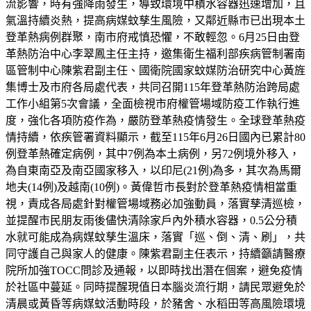
流影響，時有強降雨發生，導致環境中積水容器迅速增加，且
氣溫持續炎熱，提高病媒蚊孳生風險，又鄰近縣市已出現本土
登革熱病例群聚，南市府戒慎恐懼，不敢輕忽。6月25日由登
革熱防治中心李翠鳳主任主持，邀集衛生福利部疾病管制署南
區管制中心陳紫君副主任、國衛院國家蚊媒防治研究中心黃旌
集博士及市府各局處代表，共同召開115年登革熱防治跨局處
工作小組第5次會議，全面檢視市府權管場域防疫工作執行進
度，強化各項防疫作為，嚴防登革熱疫情發生。全球登革熱疫
情持續，依疾管署資料顯示，截至115年6月26日國內已累計80
例登革熱確定病例，其中7例為本土病例，另72例境外移入，
為自東南亞及南亞國家移入，以印尼(21例)為多，其次為馬爾
地夫(14例)及越南(10例)。黃偉哲市長對於登革熱疫情相當重
視，責成各局處針對權管場域務必加強動員，落實孳清巡檢，
並提醒市民朋友雨後儘快清除家戶內外積水容器，0.5公分積
水就可能成為病媒蚊孳生溫床，落實「巡、倒、清、刷」，共
同守護自己與家人的健康。陳紫君副主任表示，持續籲請醫療
院所加強TOCC問診及通報，以即時找出潛在個案，避免疫情
於社區中蔓延。同時提醒現值日本腦炎流行期，請民眾避免於
清晨或黃昏等病媒蚊活動時段，於豬舍、水稻田等高風險環境