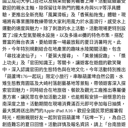
國立成功大學口技社以及精采街藝秀輪番上陣。活動延續最受
歡迎的親水主軸，除保留往年熱門的獨木舟與SUP等浮具體
驗，更推出全新亮點「風翼滑板」及「香蕉船拖曳」體驗，現
場將有專業團隊教練帶領大家利用風力於水面滑行，感受水上
運動的速度與魅力。除了刺激的水上活動，活動現場更特別設
置了2座大型氣墊親水設施，以及多達40攤的特色市集，搭配
豐富的舞台表演，要給遊客一場最放鬆的夏日消暑時光。此
外，今年特別規劃結合在地產業的趣味水陸闖關活動，包含
「尋找凌波仙子」、「菱葉大搜尋」、「美景捕捉趣」、「槳
上功夫」及「官田知識王」等關卡，讓遊客在遊戲的歡笑聲
中，深入認識官田的生態特色與在地文化。今年活動特別推出
「葫蘆埤176一起玩」限定小旅行，串聯葫蘆埤自然公園、水
雉生態教育園區及大崎村落創藝基地等景點，帶領遊客深入探
索官田魅力。同時結合在地旅宿、餐飲及觀光工廠推出專屬優
惠方案，讓民眾在參加活動之餘，也能輕鬆安排一趟愜意的台
南深度之旅。活動期間在現場消費滿百元即可參加每日抽獎，
最大獎將送出熱門的Apple iPad A16。歡迎全國民眾把握暑假
時光，相揪親朋好友一起到官田葫蘆埤「玩埤一下」，為自己
創造難忘的夏日回憶。活動詳情及報名資訊，請上「台南旅遊