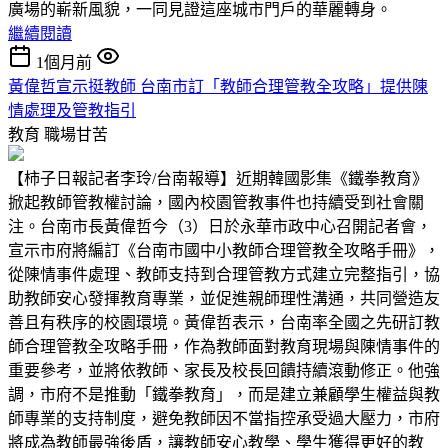
廣場的嶄新風貌，一同見證這座城市門戶的華麗轉身。
繼續閱讀
1個月前
黃偉哲宣示挺教師 台南市訂「教師合理管教全攻略」提供陳
情處理及管教指引
教育
職場甘苦
【柿子日報記者李玲/台南報導】近期韓國影集《鐵拳教育》
掀起教師管教權討論，國內校園管教事件也持續受到社會關
注。台南市長黃偉哲今（3）日於永華市政中心召開記者會，
宣示市府將編訂《台南市國中小教師合理管教全攻略手冊》，
從陳情事件處理、教師支持到合理管教方式建立完整指引，協
助教師安心發揮教育專業，並促進親師理性溝通，共同營造友
善且有秩序的校園環境。黃偉哲表示，台南率全國之先研訂教
師合理管教全攻略手冊，作為教師面對教育現場與陳情事件的
重要參考，並將依教師、家長及校長回饋持續滾動修正。他強
調，市府不是推動「鐵拳教育」，而是建立兼顧學生權益與教
師專業的支持制度，避免教師因不當指控承受過大壓力，市府
將成為教師最強後盾，讓教師安心教學、學生獲得更好的教