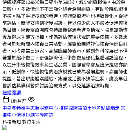
傳統腹腔鏡12毫米傷口縮小至5毫米，減少組織損傷。由於傷
口較小，多數情況下不需額外縫合深層組織，有助於降低術後
不適。除了手術技術的精進，整體醫療流程也持續優化。從術
前評估、麻醉安排到術後照護，皆以減少病人不適及促進恢復
為目標。術後醫療團隊會持續觀察患者進食情況、腸胃蠕動恢
復及排尿功能等指標，作為評估恢復狀況的重要依據。多數患
者可於短時間內恢復日常活動，經醫療團隊評估恢復情形良好
者，可考慮當日返家。高耀臨醫師表示，微創外科發展已不僅
著重於縮小傷口，更強調降低手術創傷及優化整體照護流程，
以提升術後恢復效率與生活品質。國際醫學會及臨床經驗亦顯
示，低創傷、快速恢復的治療模式已成為發展趨勢。高醫師也
提醒，若出現腹股溝腫脹、疼痛或活動不適等症狀，應及早就
醫評估與專科醫師討論治療方式，以免延誤治療時機。
繼續閱讀
1個月前
中嘉寬頻攜手志願服務中心 推廣媒體識讀土地差點被騙走 志
推中心情境短劇宣導防詐
科技新知
數位生活