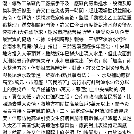
潮，導致工業區內工廠措手不及，廠區內嚴重進水，設備及原
物料受損慘重。許又仁在災後第一時間，趕赴現場勘視並關心
廠商，在拜訪、探視20幾家廠商後，整理「勘視太乙工業區重
點整理」送交相關部門後，許又仁今日再度針對治水與災後配
套提出4大強烈訴求，期盼市府能苦民所苦，給受災戶與企業
最實質的協助。根據《中國時報》報導「三爺宮溪治水照淹
台南水利局提2解方」指出，三爺宮溪歷經多年整治，中央與
地方投入大筆預算，雖然近年已鮮少出現大水患，但此次面對
大潮與暴雨仍防線失守，水利局雖提出「分洪」與「加高」兩
大整治方案，但動輒需耗時2年。對此，許又仁針對災後救助
與長遠治水政策進一步提出4點具體看法：一、 水災補助應提
高至5萬元，市府應「苦民所苦」現行市府針對淹水50公分以
上的受災戶，每戶僅補助1.5萬元，即便加上中央補助的2萬
元，實在太低。許又仁強烈主張，台南市政府應苦民所苦，比
照過去重大災情，將地方補助提高至每戶5萬元以上，給予災
民最直接、最有感的協助。二、 肯定環保局但請加快清運速
度，但應防範高溫引發次生疫病目前市府環保局已派遣人員進
入太乙工業區協助清運泡水廢棄物，廠商對此表達肯定與感
謝。然而，許又仁也提醒市府必須「加快腳步」，由於淹水造