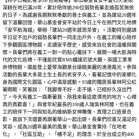
【柿子日報記者李玲/台南報導】華山基金會安平愛心天使站
深耕在地已滿20年，累計陪伴逾290位弱勢長輩走過孤苦無依
的日子。為感謝長期默默奉獻的善士與義工，並為建站20週年
留下溫馨回憶，華山基金會安平站於今日上午在熱門文化地標
「安平航海城」舉辦「建站20週年感恩茶會」。活動特別邀請
平日足不出戶的弱勢長輩們一同走出戶外，在義工的暖心陪伴
下參觀園區博物館，走讀安平歷史，感受來自社會的溫暖與關
懷。長輩們將在義工一對一的貼心攙扶下，展開一場大航海時
代的文化巡禮，不僅能欣賞RMS鐵達尼號大廳、英國工業革
命博物館，還能登上愛琴海觀景台遠眺美麗的漁港風光。參與
活動的長輩大多是土生土長的老安平人，看著記憶中的家鄉化
身為國際文化園區，心中滿是感動。93歲的獨居長輩林阿公紅
著眼眶、笑著說：「我腳骨不好、走不遠，已經好久沒出門
了。今天有義工一路牽著我、陪我來看這麼漂亮的地方，心裡
真的真歡喜！」與會年紀最長的100歲人瑞吳林阿嬤，也在義
工的陪伴下一同與知名的維納斯女神雕像、真理之口造景合
影，直說下次還要再跟著華山一起出遊。長輩們欣喜又滿足的
笑容，成為20週年最美的風景。華山基金會秉持「在地老
化」、「社區互助」、「補不足」的理念，於全台成立約400