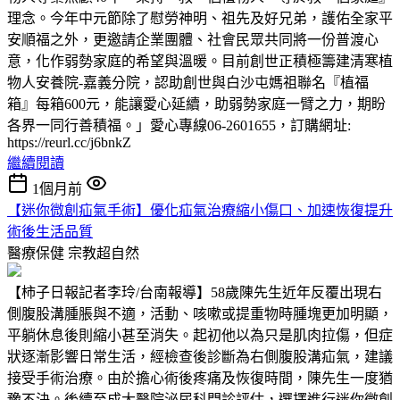
理念。今年中元節除了慰勞神明、祖先及好兄弟，護佑全家平
安順福之外，更邀請企業團體、社會民眾共同將一份普渡心
意，化作弱勢家庭的希望與溫暖。目前創世正積極籌建清寒植
物人安養院-嘉義分院，認助創世與白沙屯媽祖聯名『植福
箱』每箱600元，能讓愛心延續，助弱勢家庭一臂之力，期盼
各界一同行善積福。」愛心專線06-2601655，訂購網址:
https://reurl.cc/j6bnkZ
繼續閱讀
1個月前
【迷你微創疝氣手術】優化疝氣治療縮小傷口、加速恢復提升
術後生活品質
醫療保健
宗教超自然
【柿子日報記者李玲/台南報導】58歲陳先生近年反覆出現右
側腹股溝腫脹與不適，活動、咳嗽或提重物時腫塊更加明顯，
平躺休息後則縮小甚至消失。起初他以為只是肌肉拉傷，但症
狀逐漸影響日常生活，經檢查後診斷為右側腹股溝疝氣，建議
接受手術治療。由於擔心術後疼痛及恢復時間，陳先生一度猶
豫不決。後續至成大醫院泌尿科門診評估，選擇進行迷你微創