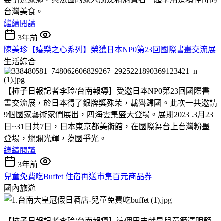
台灣美食。
繼續閱讀
3年前
陳美珍【嬉樂之心系列】榮獲日本NP0第23回國際書畫交流展
生活綜合
【柿子日報記者李玲/台南報導】受邀日本NP0第23回國際書
畫交流展，於日本得了銀牌獎殊荣，載譽歸國。此次一共邀請
9個國家藝術家們展出，四海雲集盛大登場。展期2023 .3月23
日~31日共7日，日本東京都美術館，在國際舞台上台灣粉墨
登場，燦爛光輝，為國爭光。
繼續閱讀
3年前
兒童免費吃Buffet 住宿再送市集百元商品券
國內旅遊
【柿子日報記者李玲/台南報導】這個周末就是兒童節清明節