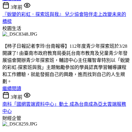
3年前
『蛻變的彩虹．探索班與我』 兒少協會陪伴走上改變未來的
橋樑
校園生活
【柿子日報記者李玲/台南報導】112年度青少年探索班於3/28
開課了! 由臺南市政府教育局委託台南市教育及兒童青少年發
展協會開辦青少年探索班，輔諮中心主任羅智韋特別以「蛻變
的彩虹-探索班與我」主題勉勵參加的學員認真學習輔導課程
和工作體驗，就能發掘自己的興趣，進而找到自己的人生規
劃。
繼續閱讀
3年前
南科「國網雲端資料中心」動土 成為台南成為亞太雲端服務
中心
財經企管