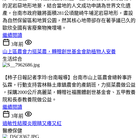
的泥岩惡地形地景，結合當地的人文成功申請為世界文化遺
產，台南市政府雖將面積281公頃龍崎牛埔泥岩惡地形，畫設
為自然保留區和地質公園，然其核心地帶卻存在著爭議已久的
歐欣全國有害廢棄物掩埋場。
繼續閱讀
3年前
山上區農會力挺菜農，轉贈創世基金會助植物人安養
生活綜合
【柿子日報記者李玲/台南報導】台南市山上區農會總幹事許
弘霖，行動支持雲林縣土庫鎮農會的產銷班，力挺菜農做公益
，採購2000公斤高麗菜，轉贈社福團體創世基金會、五甲教養
院和長泰教養院做公益。
繼續閱讀
3年前
過敏性結膜炎眼睛又癢又紅
醫療保健