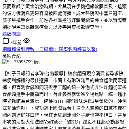
反而耽誤了黃金治療時期，尤其現在手機通訊軟體普及，這類
的偏方假消息更是容易被四處傳播。成大醫院與中嘉三冠王.
雙子星攜手合作，前進各社區進行媒體識讀宣導，並以實際案
例提醒民眾遠離醫療偏方以及善用查核軟體查證。
繼續閱讀
3年前
把麵體做到極致，口感讓ITI國際名廚評審吃驚!
美味食記
【柿子日報記者李玲/台南報導】速食麵是現今消費者尋求快
速便利解餓的最佳選擇，市面上有琳琅滿目的速食麵供民眾選
擇，但盲測食感如同現煮手工麵的統一沖泡式非油炸麵從眾多
食品類選手中脫穎而出，首此參賽就榮獲全場焦點，統一麵小
時光麵館為台灣第一碗獲得ITI 國際風味評鑑2星榮耀的「沖泡
式非油炸麵」，成功躍上國際舞台！這令人驚艷的口感不僅在
國內創造好評口碑，現在更紅到連國外主廚也讚不絕口，甚至
本次的活動大使法國YouTuber「酷KU」都忍不住起心動念想
要引進家鄉，與法國的家人朋友和消費者一起享用這項神奇的