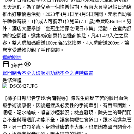
五天連假，為了給兒童一個快樂假期，台南大員皇冠假日酒店
推出好康優惠活動，2023年4月1日至4月5日期間，元素自助餐
午晚餐時段，1位成人可攜帶1位兒童(7-11歲)免費吃Buffet。另
外，酒店大廳舉辦「皇冠生活節之假日市集」活動，在室內舒
適的空間裡，邀集8家創意特色攤商進駐，凡4/1-4/3入住之房
客，雙人房加碼贈送100元商品兌換券、4人房贈送200元，讓
您享受購物與親子手作樂趣。
繼續閱讀
3年前
聲門閉合不全與環咽肌功能不全之進階處置
進修深造
【柿子日報記者李玲/台南報導】陳先生經歷辛苦的腦出血治
療手術後康復，因後遺症與必要性的手術牽引，有吞嚥困難、
哽噎、喝水嗆咳、嗓音沙啞狀況；檢查發現，陳先生的聲門閉
合不全與環咽肌功能不全，讓食物哽在食道口，跟水流進氣管
中。另一位70多歲、身體健康的李大姐，也是因為聲門閉合不