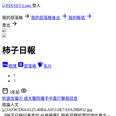
登入
我的部落格
我的部落格後台
我的帳號
登出
柿子日報
相簿
部落格
名片
3年前
防誤信偏方 成大醫院攜手中嘉打擊假訊息
政論人文
【柿子日報記者李玲/台南報導】時有耳聞民眾因誤信偏方，