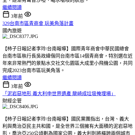
全，逐漸有聲音沙啞、喝水嗆咳的狀態。
繼續閱讀
3年前
329台南市區青商會 玩美角落計畫
國內旅遊
【柿子日報記者李玲/台南報導】國際青年商會中華民國總會
台南市區執行長吳政緯偕同台南市區14個青商會，特別選在近
年來非常熱門的景點水交社文化園區大成里小飛機公園，共同
完成2023台南市區玩美角落。
繼續閱讀
3年前
「泥岩惡地形 義大利申世界遺產 龍崎成垃圾掩埋場」
財經企管
【柿子日報記者李玲/台南報導】國民黨團指出，台灣、義大
利與喬治亞民主共和國，是全世界三個擁有大面積的泥岩惡地
形，喬治亞250公頃劃為國家公園，義大利則將橫跨兩個城市