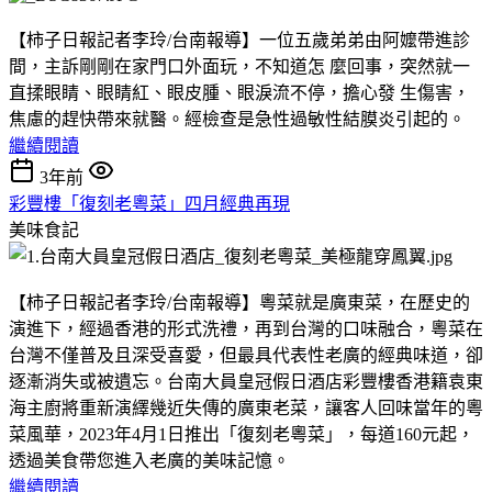
【柿子日報記者李玲/台南報導】一位五歲弟弟由阿嬤帶進診
間，主訴剛剛在家門口外面玩，不知道怎 麼回事，突然就一
直揉眼睛、眼睛紅、眼皮腫、眼淚流不停，擔心發 生傷害，
焦慮的趕快帶來就醫。經檢查是急性過敏性結膜炎引起的。
繼續閱讀
3年前
彩豐樓「復刻老粵菜」四月經典再現
美味食記
【柿子日報記者李玲/台南報導】粵菜就是廣東菜，在歷史的
演進下，經過香港的形式洗禮，再到台灣的口味融合，粵菜在
台灣不僅普及且深受喜愛，但最具代表性老廣的經典味道，卻
逐漸消失或被遺忘。台南大員皇冠假日酒店彩豐樓香港籍袁東
海主廚將重新演繹幾近失傳的廣東老菜，讓客人回味當年的粵
菜風華，2023年4月1日推出「復刻老粵菜」，每道160元起，
透過美食帶您進入老廣的美味記憶。
繼續閱讀