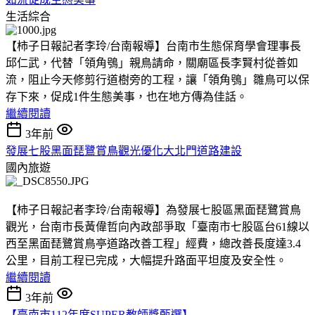
生活綜合
【柿子日報記者李玲/台南報導】台南市生態保育學會理事長
邱仁武，代替「領角鴞」親鳥請命，關廟區長李賢村從善如
流，阻止今天修剪行道樹旁的工程，讓「領角鴞」雛鳥可以保
存下來，促成1件生態美事，也在地方傳為佳話。
繼續閱讀
3年前
發展七股黑面琵鷺賞鳥觀光優化大北門道路建設
國內旅遊
【柿子日報記者李玲/台南報導】為發展七股區黑面琵鷺賞鳥
觀光，台南市長黃偉哲向內政部爭取「臺南市七股區台61線以
西至黑面琵鷺賞鳥亭道路改善工程」經費，總改善長度達3.4
公里，目前工程已完成，大幅提升路面平坦度及安全性。
繼續閱讀
3年前
【臺南市112年度SUPER教師獎甄選】