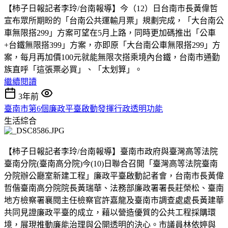
【柿子日報記者李玲/台南報導】今（12）日台南市長黃偉哲
宣布眾所期盼的「台南公共運輸月票」規劃完成，「大台南公
車無限搭299」方案可望在5月上路，同時更加碼推出「公車
+台鐵無限搭399」方案，亦即原「大台南公車無限搭299」方
案，每月再加價100元就能無限次搭乘境內台鐵，台南市通勤
族直呼「這張票必買」、「太划算」。
繼續閱讀
3年前
臺南市第6個廉政平臺啟動發揮行政透明功能
生活綜合
【柿子日報記者李玲/台南報導】臺南市政府與臺灣高等法院
臺南分院(臺南高分院)今(10)日聯合召開「臺灣高等法院臺南
分院辦公廳室新建工程」廉政平臺啟動記者會，台南市長黃偉
哲偕臺南高分院院長黃瑞華、法務部廉政署署長莊榮松、臺南
地方檢察署襄閱主任檢察官許嘉龍及臺南市調查處處長黃建華
共同見證廉政平臺的成立，藉以營造優質的公共工程採購環
境，展現推動廉能治理與公開透明的決心。市議員林依婷與