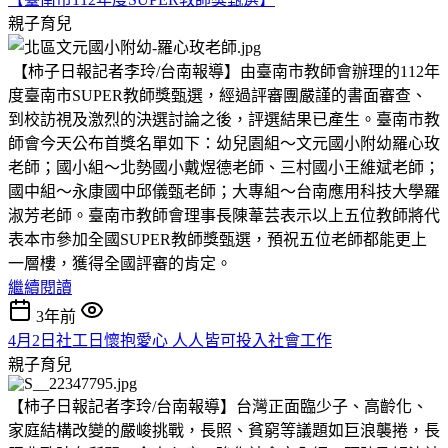
親子育兒
【柿子日報記者李玲/台南報導】由臺南市教師會辦理的112年
度臺南市SUPER教師獎甄選，經過評審團嚴謹的書面審查、
到校訪視及激烈的決選討論之後，評選結果已產生。臺南市教
師會今天公布首獎名單如下：幼兒園組～文元國小附幼羅心玫
老師；國小組～北勢國小戴煜德老師、三村國小王維斌老師；
國中組～永康國中邱儀甄老師；大專組～台南應用科技大學羅
淑芳老師。臺南市教師會理事長陳葦芸表示以上五位教師將代
表本市參加全國SUPER教師獎甄選，預祝五位老師都能更上
一層樓，獲得全國評審的肯定。
繼續閱讀
3年前
4月2日社工日懷抱愛心 人人皆可投入社會工作
親子育兒
【柿子日報記者李玲/台南報導】台灣正面臨少子、高齡化、
家庭結構改變的嚴峻挑戰，長照、貧窮等議題如巨浪襲捲，長