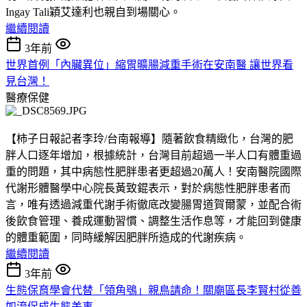
Ingay Tali穎艾達利也親自到場關心。
繼續閱讀
3年前
世界首例「內臟異位」縮胃曠腸減重手術在安南醫 讓世界看
見台灣！
醫療保健
【柿子日報記者李玲/台南報導】隨著飲食精緻化，台灣的肥
胖人口逐年增加，根據統計，台灣目前超過一半人口有體重過
重的問題，其中病態性肥胖患者更超過20萬人！安南醫院國際
代謝形體醫學中心院長黃致錕表示，對於病態性肥胖患者而
言，唯有透過減重代謝手術徹底改變腸胃道賀爾蒙，並配合術
後飲食管理、養成運動習慣、調整生活作息等，才能回到健康
的體重範圍，同時緩解因肥胖所造成的代謝疾病。
繼續閱讀
3年前
生態保育學會代替「領角鴞」親鳥請命！關廟區長李賢村從善
如流促成生態美事