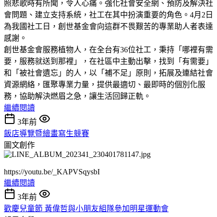
照悲歌時有所聞，令人心痛。強化社會安全網、預防及解決社
會問題、建立支持系統，社工在其中扮演重要的角色。4月2日
為我國社工日，創世基金會向這群不畏艱苦的專業助人者表達
感謝。
創世基金會服務植物人，在全台有36位社工，秉持「哪裡有需
要，服務就送到那裡」，在社區中主動出擊，找到「有需要」
和「被社會遺忘」的人，以「補不足」原則，拓展及連結社會
資源網絡，匯聚專業力量，提供最適切、最即時的個別化服
務，協助解決燃眉之急，讓生活回歸正軌。
繼續閱讀
3年前
飯店導覽暨繪畫寫生競賽
圖文創作
https://youtu.be/_KAPVSqysbI
繼續閱讀
3年前
歡慶兒童節 黃偉哲與小朋友組隊參加明星運動會