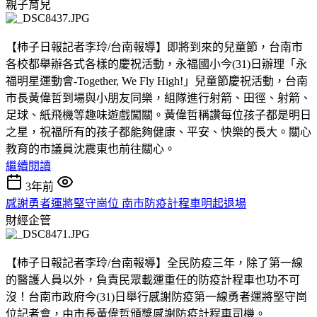
親子育兒
【柿子日報記者李玲/台南報導】即將到來的兒童節，台南市
各校都舉辦各式各樣的慶祝活動，永福國小今(31)日辦理「永
福明星運動會-Together, We Fly High!」兒童節慶祝活動，台南
市長黃偉哲到場與小朋友同樂，組隊進行射箭、田徑、射箭、
足球、紙飛機等趣味遊戲闖關。黃偉哲稱讚每位孩子都是明日
之星，祝福所有的孩子都能夠健康、平安、快樂的長大。關心
教育的市議員沈震東也前往關心。
繼續閱讀
3年前
感謝勇者運將堅守崗位 南市防疫計程車明起退場
財經企管
【柿子日報記者李玲/台南報導】全民防疫三年，除了第一線
的醫護人員以外，負責民眾載運重任的防疫計程車也功不可
沒！台南市政府今(31)日舉行感謝防疫第一線勇者運將堅守崗
位記者會，由市長黃偉哲頒獎感謝防疫計程車司機。