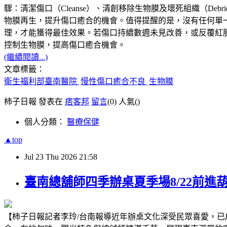
驟：清潔傷口（Cleanse）、清創移除生物膜及壞死組織（Deb
物膜再生，提升傷口癒合的機會。值得提醒的是，沒有任何單
理，才能獲得最佳效果。若傷口持續數週未見改善，或反覆紅
控制生物膜，提高傷口癒合機會。
(繼續閱讀...)
文章標籤：
衛生福利部臺南醫院
慢性傷口癒合不良
生物膜
柿子日報 發表在
痞客邦
留言
(0)
人氣(
)
個人分類：
醫療保健
▲top
Jul
23
Thu
2026
21:58
臺南總舖師四季辦桌夏季場8/22前進
【柿子日報記者李玲/台南報導近年辦桌文化深受民眾喜愛，