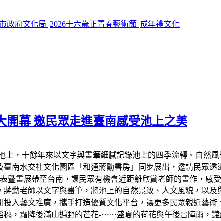
市政府文化局
2026十六歲正青春藝術節
成年禮文化
大開幕 邀民眾走進臺南感受池上之美
臺東池上，十餘年來以文字與畫筆細膩記錄池上的四季流轉、自然
樓及臺南水交社文化園區「和通蔣勳書房」同步展出，邀請民眾
發表暨畫展帶至台南，讓民眾有機會近距離欣賞老師的畫作，感受
。蔣勳老師以文字與畫筆，將池上的自然景致、人文風貌，以及
期投入藝文推廣，攜手打造優質文化平台，讓更多民眾親近藝術
稻穗，霜降後滿山遍野的芒花-⋯⋯盛夏的荷花與午後雷陣雨，