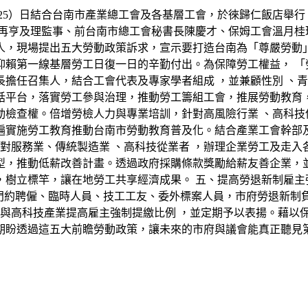
25）日結合台南市產業總工會及各基層工會，於徠歸仁飯店舉
再亨及理監事、前台南市總工會秘書長陳慶才、保姆工會溫月桂理
人，現場提出五大勞動政策訴求，宣示要打造台南為「尊嚴勞動
仰賴第一線基層勞工日復一日的辛勤付出。為保障勞工權益， 「
擔任召集人，結合工會代表及專家學者組成 ，並兼顧性別 、青
話平台，落實勞工參與治理，推動勞工籌組工會，推展勞動教育
動檢查權。倍增勞檢人力與專業培訓，針對高風險行業 、高科技
遍實施勞工教育推動台南市勞動教育普及化。結合產業工會幹部及
針對服務業、傳統製造業 、高科技從業者 ，辦理企業勞工及走入
型，推動低薪改善計畫。透過政府採購條款獎勵給薪友善企業，
，樹立標竿，讓在地勞工共享經濟成果。 五、提高勞退新制雇主
部門約聘僱、臨時人員、技工工友、委外標案人員，市府勞退新制
業與高科技產業提高雇主強制提繳比例 ，並定期予以表揚。藉以
期盼透過這五大前瞻勞動政策，讓未來的市府與議會能真正聽見