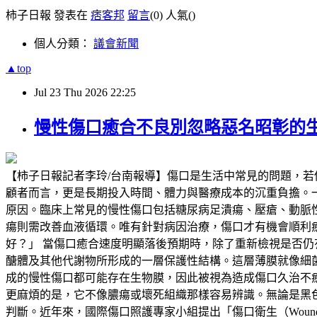
柿子日報 發表在
痞客邦
留言
(0)
人氣(
)
個人分類：
議會新聞
▲top
Jul
23
Thu
2026
22:25
慢性傷口癒合不良別忽略惡名昭彰的
【柿子日報記者李玲/台南報導】傷口是生活中常見的問題，
顧者而言，更是長期投入時間、體力與醫療成本的沉重負擔。
原因。臨床上常見的慢性傷口包括糖尿病足潰瘍、壓瘡、動脈
瘍則需改善血液循環。唯有針對病因治療，傷口才有機會順利
好？」 當傷口癒合速度明顯落後預期時，除了重新檢視是否仍有
醣體及其他代謝物所形成的一層保護性結構。這層薄膜就像細
成的慢性傷口都可能存在生物膜，因此被視為造成傷口久治不
更麻煩的是，它不像膿瘍或壞死組織那樣容易辨識。無論是黑
判斷。近年來，國際傷口照護專家小組提出「傷口衛生（Woun