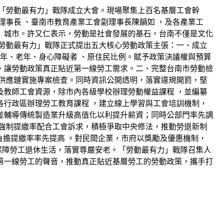
行「勞動最有力」戰隊成立大會。現場聚集上百名基層工會幹
事長 、臺南市教育產業工會副理事長陳韻如 ，及各產業工
」城市。許又仁表示，勞動是社會發展的基石，台南不僅是文化
勞動最有力」戰隊正式提出五大核心勞動政策主張：一、成立
年、老年、身心障礙者 、原住民比例。賦予政策決議權與預算
，讓勞動政策真正貼近第一線勞工需求。二、完整台南市勞動檢
供應鏈實施專案檢查。同時資訊公開透明，落實違規開罰，堅
教師工會資源，除市內各級學校辦理勞動權益課程 ，並編纂
各行政區辦理勞工教育課程 ，建立線上學習與工會培訓機制，
並輔導傳統製造業升級高值化以利提升薪資；同時公部門率先調
強制提繳率配合工會訴求，積極爭取中央修法，推動勞退新制
負擔提繳率率先提高 。對民間企業，市府以獎勵及優惠機制，
保障勞工退休生活，落實尊嚴安老。「勞動最有力」戰隊召集人
第一線勞工的聲音，推動真正貼近基層勞工的勞動政策，攜手打