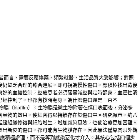
者而言，需要反覆換藥、頻繁就醫，生活品質大受影響；對照
後仍缺乏合理的癒合進展，即可視為慢性傷口，應積極找出背後
良好的血糖控制，壓瘡患者必須落實減壓與定時翻身，血管性潰
已經控制了，也都有按時翻身，為什麼傷口還是一直不
（biofilm）。生物膜是微生物附著在傷口表面後，分泌多
菌藥物的效果，使細菌得以持續存在於傷口中。研究顯示，約八
延緩組織修復與細胞增生，增加感染風險，也使治療更加困難。
長出新皮的傷口，都可能有生物膜存在，因此無法僅靠肉眼外觀
換藥都應積極處理，而不是等到感染惡化才介入。其核心包括四個步