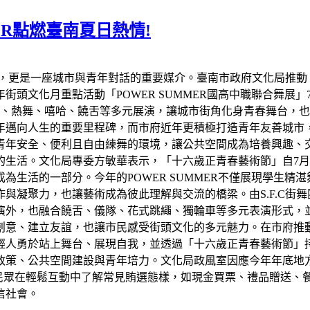
MER點燃臺南夏日熱情!
，更是一座城市與青年對話的重要媒介。臺南市政府文化局推動「
文化月重點活動「POWER SUMMER國高中職聯合舞展」7/
街舞、熱舞、嘻哈、饒舌等多元展演，讓城市街角化身青春舞台，
年邁向人生的重要里程碑，而市府近年更積極打造青年友善城市
青年安全、便利且自由練舞的環境，讓公共空間成為培養興趣、
生活。文化局專委方敏華表示，「十六歲正青春藝術節」自7月1
為生活的一部分。今年的POWER SUMMER不僅展現學生精
聚力，也讓藝術成為彼此理解與交流的橋梁。由S.F.C街舞團長
演外，也融合饒舌、儀隊、花式跳繩、獨輪車等多元表演形式，
創意、建立友誼，也讓市民感受街頭文化的多元魅力。在市府推
輕人勇於站上舞台、展現自我，並透過「十六歲正青春藝術節」
政策、公共空間建設與青年培力。文化局政風室因應今年年底地
參與民眾在輕鬆互動中了解常見賄選態樣，如現金買票、禮品贈送
信社會。