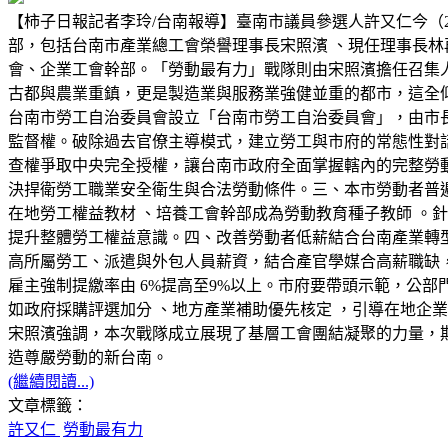
【柿子日報記者李玲/台南報導】臺南市議員參選人許又仁今（
部，包括台南市產業總工會榮譽理事長宋照濱 、現任理事長林
會、企業工會幹部。「勞動最有力」戰隊則由宋照濱擔任召集
古都與農業重鎮，更是製造業與服務業強健並重的都市，這全
台南市勞工自治委員會設立「台南市勞工自治委員會」，由市長
監督權。破除過去官僚主導模式，建立勞工與市府的常態性對
查權爭取中央完全授權，讓台南市政府全面掌握轄內的完整勞
決捍衛勞工職業安全衛生與合法勞動條件。三、本市勞動者普
在地勞工權益教材 、培養工會幹部成為勞動教育種子教師 。
提升整體勞工權益意識。四、改善勞動者低薪結合台南產業轉
高所屬勞工、派遣與外包人員薪資，結合產官學媒合高薪職缺
雇主強制提繳率由 6%提高至9%以上。市府要帶頭示範，公
如政府採購評選加分 、地方產業補助優先核定 ，引導在地企
宋照濱強調，本次戰隊成立展現了基層工會團結凝聚的力量，
造尊嚴勞動的新台南。
(繼續閱讀...)
文章標籤：
許又仁
勞動最有力