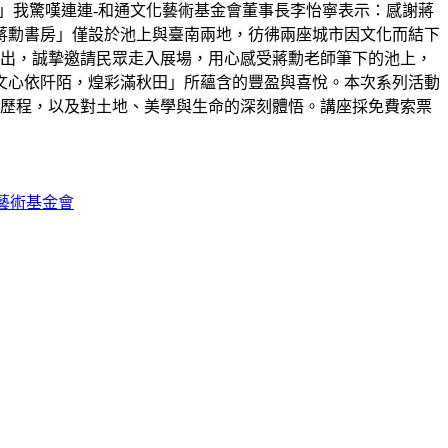
」我驚嘆連連-和通文化藝術基金會董事長李怡寧表示：感謝蔣
蔣勳書房」僅設於池上與臺南兩地，彷彿兩座城市因文化而結下
展出，誠摯邀請民眾走入展場，用心感受蔣勳老師筆下的池上，
文心依阡陌，煌彩滿秋田」所蘊含的豐盈與喜悅。本次系列活動
創作歷程，以及對土地、美學與生命的深刻體悟。講座採免費索票
藝術基金會