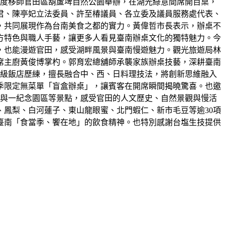
日首度移師官田區葫蘆埤自然公園舉辦，在湖光綠意間席開百桌，
君、陳亭妃立法委員、許至椿議員、各立委及議員服務處代表、
，共同展現作為台南美食之都的實力。黃偉哲市長表示，辦桌不
地方特色與職人手藝，讓更多人看見臺南辦桌文化的獨特魅力。今
，也能漫遊官田，感受湖畔風景與臺南慢遊魅力。觀光旅遊局林
席主廚黃俊博掌杓。郭育宏總舖師承襲家族辦桌技藝，深耕臺南
星級飯店歷練，擅長融合中、西、日料理技法，將創新思維融入
季限定無菜單「盲盒辦桌」，讓賓客在開席瞬間揭曉驚喜。也邀
八田與一紀念園區等景點，感受官田的人文歷史、自然景觀與慢活
鳳梨、白河蓮子、東山龍眼蜜、北門蝦仁、新市毛豆等逾30項
臺南「食當季、饗在地」的飲食精神。也特別感謝台塩生技提供