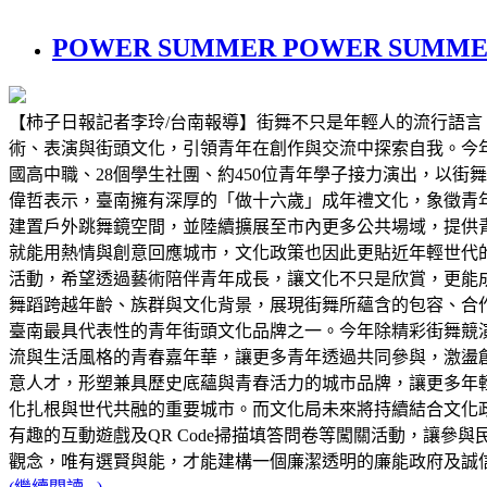
POWER SUMMER POWER SUM
【柿子日報記者李玲/台南報導】街舞不只是年輕人的流行語言
術、表演與街頭文化，引領青年在創作與交流中探索自我。今年街頭
國高中職、28個學生社團、約450位青年學子接力演出，以
偉哲表示，臺南擁有深厚的「做十六歲」成年禮文化，象徵青
建置戶外跳舞鏡空間，並陸續擴展至市內更多公共場域，提供
就能用熱情與創意回應城市，文化政策也因此更貼近年輕世代的
活動，希望透過藝術陪伴青年成長，讓文化不只是欣賞，更能成
舞蹈跨越年齡、族群與文化背景，展現街舞所蘊含的包容、合作與凝
臺南最具代表性的青年街頭文化品牌之一。今年除精彩街舞競
流與生活風格的青春嘉年華，讓更多青年透過共同參與，激盪
意人才，形塑兼具歷史底蘊與青春活力的城市品牌，讓更多年
化扎根與世代共融的重要城市。而文化局未來將持續結合文化
有趣的互動遊戲及QR Code掃描填答問卷等闖關活動，讓
觀念，唯有選賢與能，才能建構一個廉潔透明的廉能政府及誠