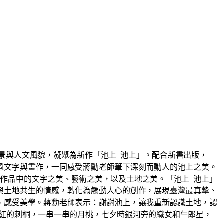
風景與人文風貌，凝聚為新作「池上 池上」。配合新書出版，
透過文字與畫作，一同感受蔣勳老師筆下深刻而動人的池上之美。
作品中的文字之美、藝術之美，以及土地之美。「池上 池上」
與土地共生的情感，轉化為觸動人心的創作，展現臺灣最真摯、
、感受美學。蔣勳老師表示：謝謝池上，讓我重新認識土地，認
豔紅的刺桐，一串一串的月桃，七夕時銀河旁的織女和牛郎星，