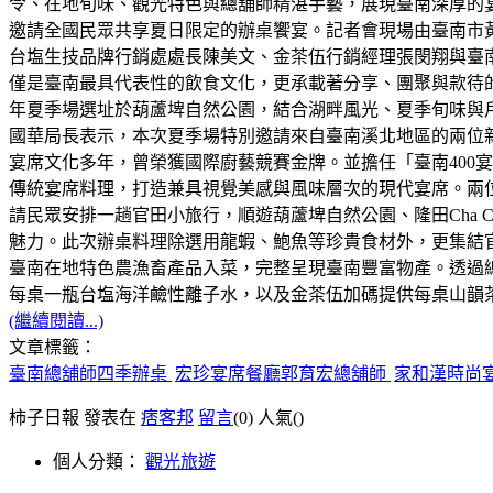
令、在地旬味、觀光特色與總舖師精湛手藝，展現臺南深厚的宴
邀請全國民眾共享夏日限定的辦桌饗宴。記者會現場由臺南市
台塩生技品牌行銷處處長陳美文、金茶伍行銷經理張閔翔與臺
僅是臺南最具代表性的飲食文化，更承載著分享、團聚與款待的
年夏季場選址於葫蘆埤自然公園，結合湖畔風光、夏季旬味與
國華局長表示，本次夏季場特別邀請來自臺南溪北地區的兩位
宴席文化多年，曾榮獲國際廚藝競賽金牌。並擔任「臺南400
傳統宴席料理，打造兼具視覺美感與風味層次的現代宴席。兩
請民眾安排一趟官田小旅行，順遊葫蘆埤自然公園、隆田Cha
魅力。此次辦桌料理除選用龍蝦、鮑魚等珍貴食材外，更集結
臺南在地特色農漁畜產品入菜，完整呈現臺南豐富物產。透過
每桌一瓶台塩海洋鹼性離子水，以及金茶伍加碼提供每桌山韻
(繼續閱讀...)
文章標籤：
臺南總舖師四季辦桌
宏珍宴席餐廳郭育宏總舖師
家和漢時尚
柿子日報 發表在
痞客邦
留言
(0)
人氣(
)
個人分類：
觀光旅遊