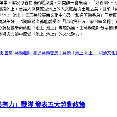
下築巢，客家母親在牆頭曬菜脯，新開醰一甕米酒，「好香啊⋯⋯
認識池上，更讓人深刻感受池上的人文底蘊與土地之美。目前「
「池上 池上」畫展將於臺南文化中心及「和通蔣勳書房」同步
動與美好，也期盼觀者都能感受到「怡風搖稻浪，寧日映金穗；
化中心演藝廳舉辦蔣勳「池上 池上」專題講座，由蔣勳老師分享
藝術與閱讀中感受「池上 池上」的文化魅力。
蔣勳書房
蔣勳老師
和通蔣勳書房｜蔣勳「池上 池上」
和通文化
有力」戰隊 發表五大勞動政策