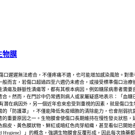
生物膜
若傷口遲遲無法癒合，不僅疼痛不適，也可能增加感染風險。對患
一般而言，若傷口超過四至六週仍未癒合，或接受標準傷口治療
性潰瘍及靜脈性潰瘍等，都有其根本病因。例如糖尿病患者需要
癒合。然而，在門診中仍常遇到病人或家屬疑惑地表示：「血糖
潛在病因外，另一個近年愈來愈受到重視的因素，就是傷口生物膜
菌的「防護罩」，不僅能降低免疫細胞的清除能力，也會削弱抗
癒的重要原因之一。生物膜會使傷口長期維持在慢性發炎狀態，
色痂皮、黃色膜狀物、鮮紅或暗紅色肉芽組織，甚至看似已開始
d Hygiene）」的概念，強調生物膜會反覆形成，因此每次