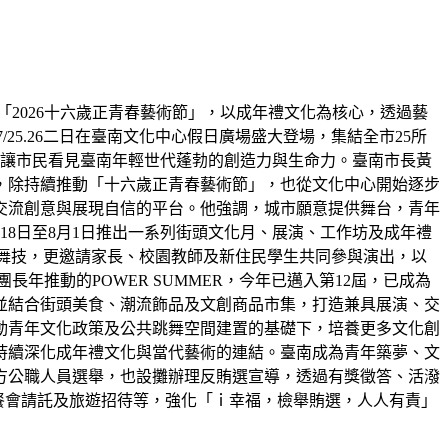
2026十六歲正青春藝術節」，以成年禮文化為核心，透過藝
25.26二日在臺南文化中心假日廣場盛大登場，集結全市25所
也讓市民看見臺南年輕世代蓬勃的創造力與生命力。臺南市長黃
，除持續推動「十六歲正青春藝術節」，也從文化中心開始逐步
交流創意與展現自信的平台。他強調，城市願意提供舞台，青年
8日至8月1日推出一系列街頭文化月、展演、工作坊及成年禮
湛舞技，更邀請家長、校園教師及新住民學生共同參與演出，以
年推動的POWER SUMMER，今年已邁入第12屆，已成為
並結合街頭美食、潮流飾品及文創商品市集，打造兼具展演、交
動青年文化政策及公共跳舞空間建置的基礎下，培養更多文化創
持續深化成年禮文化與當代藝術的連結。臺南成為青年築夢、文
方公職人員選舉，也設攤辦理反賄選宣導，透過有獎徵答、活潑
、餐會請託及旅遊招待等，強化「ｉ幸福，檢舉賄選，人人有責」