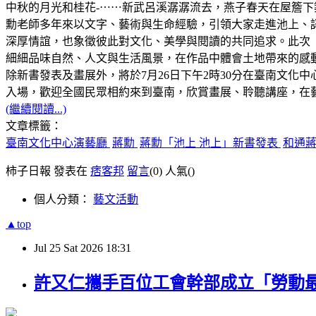
中秋的月光和桂花-⋯⋯新武呂溪潺潺流去，燕子春天在屋簷
勳老師多年來以文字、藝術與生命經驗，引領大家走進池上、
深厚情誼，也象徵彼此對文化、美學與閱讀的共同追求。此次
細細品味自然、人文與生活風景，在作品中體會土地帶來的感
除新書發表及畫展外，將於7月26日下午2時30分在臺南文
入場，歡迎全國民眾相約來到臺南，欣賞畫展、聆聽講座，在
(繼續閱讀...)
文章標籤：
臺南文化中心演藝廳
蔣勳
蔣勳「池上 池上」新書發表
和通
柿子日報 發表在
痞客邦
留言
(0)
人氣(
)
個人分類：
藝文活動
▲top
Jul
25
Sat
2026
18:31
許又仁攜手百位工會幹部成立「勞動最