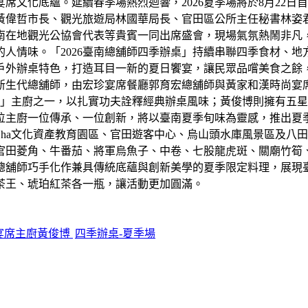
席文化底蘊。延續春季場熱烈迴響，2026夏季場將於8月22
黃偉哲市長、觀光旅遊局林國華局長、官田區公所主任秘書林姿
南在地觀光公協會代表等貴賓一同出席盛會，現場氣氛熱鬧非凡
人情味。「2026臺南總舖師四季辦桌」持續串聯四季食材、
戶外辦桌特色，打造耳目一新的夏日饗宴，讓民眾品嚐美食之餘
新生代總舖師，由宏珍宴席餐廳郭育宏總舖師與黃家和漢時尚宴
宴」主廚之一，以扎實功夫詮釋經典辦桌風味；黃俊博則擁有五
位主廚一位傳承、一位創新，將以臺南夏季旬味為靈感，推出夏
 Cha文化資產教育園區、官田遊客中心、烏山頭水庫風景區及
官田菱角、牛番茄、將軍烏魚子、中卷、七股龍虎斑、關廟竹筍、
總舖師巧手化作兼具傳統底蘊與創新美學的夏季限定料理，展現
茶王、琥珀紅茶各一瓶，讓活動更加圓滿。
宴席主廚黃俊博
四季辦桌-夏季場