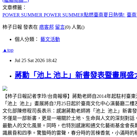
(繼續閱讀...)
文章標籤：
POWER SUMMER POWER SUMMER點燃臺南夏日熱情!
臺南
柿子日報 發表在
痞客邦
留言
(0)
人氣(
)
個人分類：
藝文活動
▲top
Jul
25
Sat
2026
18:42
蔣勳「池上 池上」新書發表暨畫展盛
【柿子日報記者李玲/台南報導】蔣勳老師自2014年起駐村
「池上 池上」畫展將自7月25日起於臺南文化中心演藝廳二
文化部陳修程司長表示：感謝蔣勳老師將「池上 池上」新書
不僅是一部新書，更是一場關於土地、生命與人文的深刻對話
最動人的文化風景。同時，也特別感謝和通文化藝術基金會長
識晨昏和四季。驚蟄時的雷聲，春分時的苦楝香氣，小滿時的