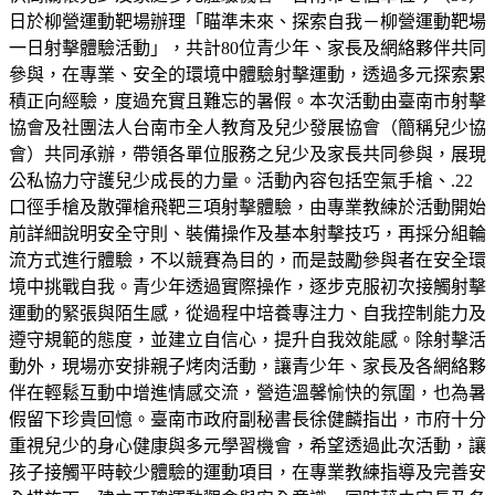
日於柳營運動靶場辦理「瞄準未來、探索自我－柳營運動靶場
一日射擊體驗活動」，共計80位青少年、家長及網絡夥伴共同
參與，在專業、安全的環境中體驗射擊運動，透過多元探索累
積正向經驗，度過充實且難忘的暑假。本次活動由臺南市射擊
協會及社團法人台南市全人教育及兒少發展協會（簡稱兒少協
會）共同承辦，帶領各單位服務之兒少及家長共同參與，展現
公私協力守護兒少成長的力量。活動內容包括空氣手槍、.22
口徑手槍及散彈槍飛靶三項射擊體驗，由專業教練於活動開始
前詳細說明安全守則、裝備操作及基本射擊技巧，再採分組輪
流方式進行體驗，不以競賽為目的，而是鼓勵參與者在安全環
境中挑戰自我。青少年透過實際操作，逐步克服初次接觸射擊
運動的緊張與陌生感，從過程中培養專注力、自我控制能力及
遵守規範的態度，並建立自信心，提升自我效能感。除射擊活
動外，現場亦安排親子烤肉活動，讓青少年、家長及各網絡夥
伴在輕鬆互動中增進情感交流，營造溫馨愉快的氛圍，也為暑
假留下珍貴回憶。臺南市政府副秘書長徐健麟指出，市府十分
重視兒少的身心健康與多元學習機會，希望透過此次活動，讓
孩子接觸平時較少體驗的運動項目，在專業教練指導及完善安