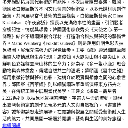
多元觀點拓展當代藝術的可能性。本次展覽匯聚臺灣、韓國、
德國及白俄羅斯等不同文化背景的藝術家，以多元媒材與創作
語彙，共同展現當代藝術的豐富樣貌。白俄羅斯藝術家 Dima
Kashtalyan《午夜廊道》擅長以充滿敘事性的畫面，引領觀者
穿梭記憶、情感與想像；韓國藝術家裵秀英《天使之心-第一
條路》結合不鏽鋼與複合媒材，打造融合科技與夢境的藝術世
界。Mario Weinberg《Folklift sauteed》則是運用鮮明色彩與抽
象構圖，展現充滿張力的視覺節奏。王雯《織》透過細膩筆觸
描繪人物情感與生命記憶；盧俊翰《大霸尖山與小霸尖山》以
鮮明色彩詮釋臺灣山林的生命力；鄭崇孝《多一隻小鹿》融合
動物與森林意象，傳遞自然共生的溫暖；蘇頤涵《雲中之鯉》
運用象徵符號與夢幻色彩，建構介於現實與想像之間的心象世
界；邱國峯《百華譜》則以細膩鋼珠筆重新演繹東方花卉之
美，在傳統工筆中展現當代美學。王建文《遙望－觀星者
2.222系列》以抽象地景探索時間、宇宙與生命的流動，顯現
出臺灣藝術家的創作呈現多元的人文與自然視角。《書畫博
客》誠摯邀請您走進展場，在閱讀與觀展之間感受藝術融入生
活的魅力，共同展開一場屬於閱讀、藝術與生活的美好旅程。
繼續閱讀