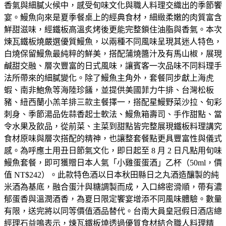
香氣與細膩火候中，感受旬味文化與職人料理交織出的季節饗
宴。鰻魚向來是夏季餐桌上的經典食材，細緻柔嫩的肉質富含
鮮甜滋味，經鐵板高溫炙烤後更能完整鎖住油脂與香氣。本次
煉瓦鐵板燒嚴選優質鰻魚，以兩種不同風味呈現其迷人特色，
白燒保留鰻魚最純粹的鮮美，搭配蒲燒醬汁及有馬山椒，展現
鹹甜交融、層次豐富的日式風味，讓賓客一次品味不同料理手
法所帶來的細膩變化。除了鰻魚主角外，套餐同步獻上海虎
蝦、南非鮑魚等海陸珍饈，並提供美國菲力牛排、台灣松板
豬、紐西蘭小羔羊排三款主餐擇一，搭配星鰻野菜沙拉、旬彩
刺身、季節湯品佐蒜香起士軟法、鰻魚箱壽司、手作甜點、當
令水果及飲品，從前菜、主菜到甜點皆完整展現鐵板料理講究
食材原味與層次搭配的精神，也讓整套餐點更具豐富性與儀式
感。為呼應土用丑日節氣文化，即日起至 8 月 2 日凡點用旬味
鰻魚套餐，即可獲贈日本人氣「小雞蛋蛋酒」乙杯（50ml，價
值 NT$242）。此款特色酒以日本秋田縣日之丸酒造釀製的純
米酒為基底，融合蛋汁與糖調製而成，入口綿密滑順，帶有濃
郁蛋香與溫潤酒香，為夏日限定饗宴增添不同風味體驗。數量
有限，送完將以同等價值酒品替代。台南大員皇冠假日酒店總
經理石益鳴表示，煉瓦鐵板燒透過優質食材結合職人料理精