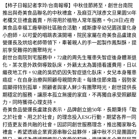
【柿子日報記者李玲/台南報導】中秋佳節將至，創世台南院
推出與奇美食品聯名的中秋禮盒，及麻豆汽球彥文旦果園50年
老欉文旦禮盒義賣，所得用於植物人常年服務。今(28日)在奇
美食品幸福工廠舉辦社區融合活動，威斯康辛幼兒園孩童化身
小廚師，以可愛的唱跳表演開場，院民家屬在奇美食品盧建良
營運長及烘焙老師帶領下，牽著親人的手一起製作鳳梨酥，提
前享受難得的團聚時光。
創世台南院到宅服務中，72歲的周先生罹患失智症後身體漸退
化，某次意外跌倒導致臥床，外籍太太為籌措看護費用，日以
繼夜地工作。92歲的吳奶奶因失智症退化臥床，女兒本身罹患
癌症，在自身治療與照顧母親間奔走。每逢佳節來臨，弱勢家
庭顯得特別孤單，照顧者與家人鮮少有團聚時光，創世提供長
期穩定的服務，讓原本孤立無援的家庭，不再獨自承受照顧壓
力，同時獲得心理支持。
奇美食品營運長盧建良表示，品牌創立逾50年，長期秉持「取
之於社會、用之於社會」的理念投入ESG行動，期望各界一同
打造更友善共融的社會。因認同創世服務理念，推出獨家聯名
禮盒，希望透過企業資源串聯公益夥伴，讓中秋不只是團圓的