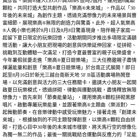
黃彥智、樂高®達人LEGO7與James 歷時2個月、運用逾6萬顆
顆粒，共同打造大型共創作品「樂高®未來城」，作品以「30
年後的未來城」為創作主題，透過充滿想像力的未來場景與豐
富細節，展現樂高®無限的創造力與驚喜。此外，超人氣樂高
®人偶小樂也將於8月1日及8月8日驚喜現身，陪伴親子家庭一
起留下夏日限定的玩樂回憶，活動期間同步推出多項限定滿額
贈活動，讓大小朋友把現場的創意與快樂延伸回家，從拼砌、
挑戰到互動體驗一次滿足，打造今夏最豐富的親子玩樂盛會。
今年暑假就要走進「樂高®夏日遊樂場」 三大任務邀親子盡情
揮灑能量和創意「樂高®夏日遊樂場」於台南正式展開！即日
起至8月16日於新光三越台南新天地 5F B區活動廣場熱鬧登
場，以充滿創意與活力的三大任務關卡，邀請大小朋友一起開
啟夏日玩樂模式，透過拼砌、律動與運動挑戰，盡情釋放無限
想像力。首先來到「節奏能量站」，運用樂高®顆粒拼砌黑膠
唱片，啟動專屬玩樂能量，並跟著樂高®主題曲〈樂派對〉一
起舞動節奏，在音樂律動中感受玩樂魅力。接著走進「創建未
來城」，根據抽到的不同主題發揮創意，以樂高®顆粒自由拼
砌，打造心目中30年後的未來城市樣貌，將天馬行空的想像化
為獨一無二的作品；最後一關挑戰結合運動與反應力的「足能