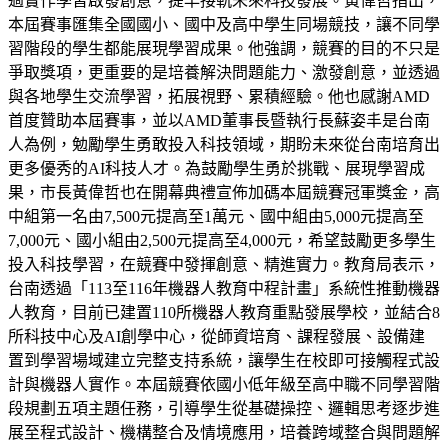
過實作學習啟發創意，提早接軌未來科技發展。黃偉哲指出，
本屆賽事匯集全國國小、國中及高中學生同場競技，讓不同學
習階段的學生都能展現學習成果。他強調，競賽的目的不只是
爭取獎項，更重要的是培養解決問題能力、激發創意，並透過
與各地學生交流學習，拓展視野、累積經驗。他也感謝AMD
首度贊助本屆賽事，並以AMD董事長暨執行長蘇姿丰是台南
人為例，勉勵學生勇敢投入科技領域，期盼未來從台南培育出
更多優秀的AI科技人才。為鼓勵學生勇於挑戰、展現學習成
果，市長黃偉哲也在開幕典禮宣佈加碼本屆競賽冠軍獎金，高
中組第一名由7,500元提高至1萬元、國中組由5,000元提高至
7,000元、國小組由2,500元提高至4,000元，希望鼓勵更多學生
投入科技學習，在競賽中發揮創意、精進實力。教育局表示，
台南透過「113至116年機器人教育中程計畫」系統性推動機器
人教育，目前已建置110所機器人教育重點發展學校，並結合8
所科技中心及AI創學中心，從師資培育、課程發展、設備建
置到學習場域建立完整支持系統，讓學生在校即可接觸程式設
計與機器人實作。本屆競賽依國小低年級至高中職不同學習階
段規劃五項主題任務，引導學生從基礎操控、邏輯思考逐步進
展至程式設計、機構整合及情境應用，培養跨域整合與問題解