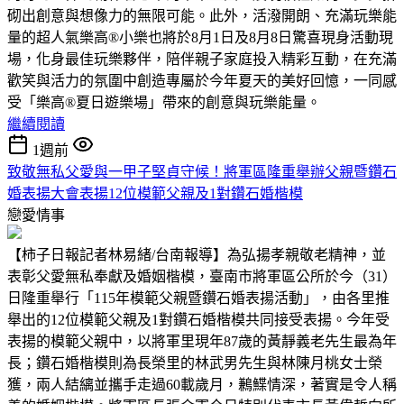
砌出創意與想像力的無限可能。此外，活潑開朗、充滿玩樂能
量的超人氣樂高®小樂也將於8月1日及8月8日驚喜現身活動現
場，化身最佳玩樂夥伴，陪伴親子家庭投入精彩互動，在充滿
歡笑與活力的氛圍中創造專屬於今年夏天的美好回憶，一同感
受「樂高®夏日遊樂場」帶來的創意與玩樂能量。
繼續閱讀
1週前
致敬無私父愛與一甲子堅貞守候！將軍區隆重舉辦父親暨鑽石
婚表揚大會表揚12位模範父親及1對鑽石婚楷模
戀愛情事
【柿子日報記者林易緒/台南報導】為弘揚孝親敬老精神，並
表彰父愛無私奉獻及婚姻楷模，臺南市將軍區公所於今（31）
日隆重舉行「115年模範父親暨鑽石婚表揚活動」，由各里推
舉出的12位模範父親及1對鑽石婚楷模共同接受表揚。今年受
表揚的模範父親中，以將軍里現年87歲的黃靜義老先生最為年
長；鑽石婚楷模則為長榮里的林武男先生與林陳月桃女士榮
獲，兩人結縭並攜手走過60載歲月，鶼鰈情深，著實是令人稱