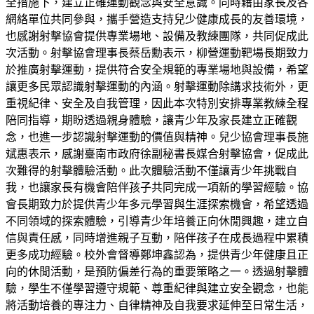
全措施下，建立正確運動觀念與安全意識。同時藉由家長及各
網絡單位共同參與，攜手營造支持兒少健康成長的友善環境，
也感謝射擊協會提供專業場地、設備及教練團隊，共同促成此
次活動。射擊協會理事長蔡岳勳表示，柳營運動靶場長期致力
於推廣射擊運動，提供符合安全規範的專業場地與設備，希望
讓更多民眾認識射擊運動的內涵。射擊運動除講求技術外，更
重視紀律、安全及自我管理，因此本次特別安排專業教練全程
陪同指導，期盼透過親身體驗，讓青少年及家長建立正確觀
念，也進一步認識射擊運動的價值與精神。兒少協會理事長施
斌惠表示，感謝臺南市政府徐副秘書長媒合射擊協會，促成此
次難得的射擊體驗活動。此次體驗活動不僅讓青少年挑戰自
我，也讓家長有機會陪伴孩子共同完成一項新的學習經驗。協
會長期致力於提供青少年多元學習與生涯探索機會，希望透過
不同領域的探索體驗，引導青少年培養正向休閒興趣，建立自
信與責任感，同時增進親子互動，陪伴孩子在成長過程中累積
更多成功經驗。校外會督導鄭坤鑫認為，提供青少年健康且正
向的休閒活動，是預防偏差行為的重要策略之一。透過射擊體
驗，學生不僅學習遵守規範、尊重紀律與建立安全觀念，也能
將活動培養的專注力、自律精神及自我要求延伸至日常生活，