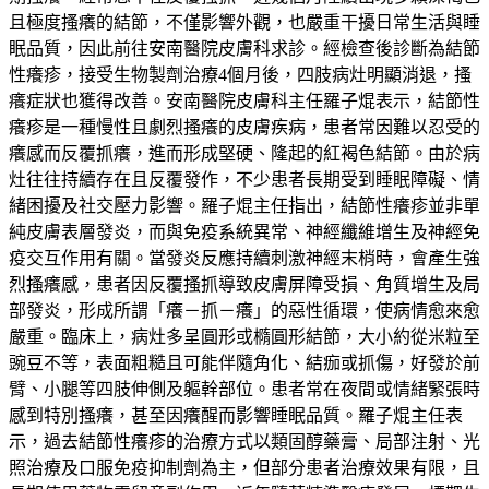
且極度搔癢的結節，不僅影響外觀，也嚴重干擾日常生活與睡
眠品質，因此前往安南醫院皮膚科求診。經檢查後診斷為結節
性癢疹，接受生物製劑治療4個月後，四肢病灶明顯消退，搔
癢症狀也獲得改善。安南醫院皮膚科主任羅子焜表示，結節性
癢疹是一種慢性且劇烈搔癢的皮膚疾病，患者常因難以忍受的
癢感而反覆抓癢，進而形成堅硬、隆起的紅褐色結節。由於病
灶往往持續存在且反覆發作，不少患者長期受到睡眠障礙、情
緒困擾及社交壓力影響。羅子焜主任指出，結節性癢疹並非單
純皮膚表層發炎，而與免疫系統異常、神經纖維增生及神經免
疫交互作用有關。當發炎反應持續刺激神經末梢時，會產生強
烈搔癢感，患者因反覆搔抓導致皮膚屏障受損、角質增生及局
部發炎，形成所謂「癢－抓－癢」的惡性循環，使病情愈來愈
嚴重。臨床上，病灶多呈圓形或橢圓形結節，大小約從米粒至
豌豆不等，表面粗糙且可能伴隨角化、結痂或抓傷，好發於前
臂、小腿等四肢伸側及軀幹部位。患者常在夜間或情緒緊張時
感到特別搔癢，甚至因癢醒而影響睡眠品質。羅子焜主任表
示，過去結節性癢疹的治療方式以類固醇藥膏、局部注射、光
照治療及口服免疫抑制劑為主，但部分患者治療效果有限，且