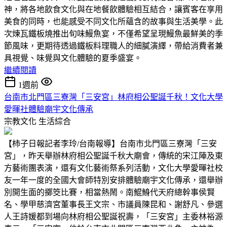
神，將各地飲食文化與在地餐飲體驗相互結合，讓賓客在享用
美食的同時，也能感受不同文化所蘊含的故事與生活美學。此
次煉瓦鐵板燒推出旬味鰻魚宴，不僅希望呈現鰻魚最鮮美的季
節風味，更期待透過鐵板料理職人的細膩演繹，帶給消費者兼
具視覺、味覺與文化體驗的夏季盛宴。
繼續閱讀
1週前
台南市北門區三寮灣「三安宮」林府相公聖誕千秋！文化大學
愛暉社體驗廟宇文化傳承
宗教文化
生活綜合
【柿子日報記者李玲/台南報導】台南市北門區三寮灣「三安
宮」，昨天舉辦林府相公聖誕千秋大廟會，傳統的宋江陣及東
方藝術團表演，還有文化藝術祭系列活動，文化大學愛暉社校
友一年一度的全國大會師特別安排體驗廟宇文化傳承，還舉辦
別開生面的擲筊比賽，相當熱鬧。南鯤鯓代天府總幹事侯賢
名、學甲慈濟宮董事長王文宗、市議員陳昆和、謝舒凡、參選
人王詩媛都到場向林府相公聖誕祝壽，「三安宮」主委林裕源