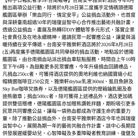
【柿子日報記者李玲/台南報導】台南安平雅樂軒酒店今年8月
推出兩項公益行動，除將於8月28日第二度攜手定情碼頭德陽
艦園區舉辦「樂血同行．情定安平」公益捐血活動外，也首度
與深耕臺南超過50年的瑞復益智中心合作推出藝術共融計畫，
透過公益捐血、畫展及熱轉印DIY體驗等多元形式，落實企業
社會責任及在地永續精神，邀請民眾一起響應公益，讓愛與溫
暖持續在安平傳遞。台南安平雅樂軒酒店將於2026年8月28日
(五)再度攜手德陽艦園區共同舉辦的捐血活動，地點設於德陽
艦園區，由台南捐血站派出捐血車駐點服務，時間自上午10時
至下午6時。為鼓勵更多民眾響應，今年升級捐血回饋禮品，
凡捐血250cc者，可獲得酒店提供的奧地利維也納國寶級小紅
帽精選咖啡豆250公克、雅樂軒drybar乳液360ml、虱目魚餅及
Sky Bar咖啡兌換券，以及德陽艦園區提供的燈箱鑰匙圈及泰
迪熊徽章；捐血500cc者，除可獲得上述禮品外，酒店更加碼
提供雙倍贈禮，德陽艦園區亦加贈熊讚乾拌麵，期盼吸引更多
民眾共同響應公益，讓每一袋熱血都成為守護生命的重要力
量。除了推動公益捐血外，台南安平雅樂軒酒店今年也與瑞復
益智中心，展開為期一年的藝術共融合作計畫，該中心長期提
供發展遲緩嬰幼兒、心智障礙及多重障礙者教育訓練、復健及