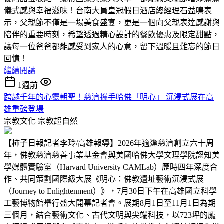
儀式感與幸福滋味！台南大員皇冠假日酒店總經理石益鳴表
示，父親節不僅是一場美食盛宴，更是一個向父親表達感謝與
陪伴的重要時刻，希望透過精心設計的餐飲優惠及限定甜點，
讓每一位爸爸都能感受到家人的心意，留下溫暖且難忘的節日
回憶！
繼續閱讀
1週前
跨越千年的心靈朝聖！慈濟攜手哈佛「明心」 沉浸式展在高
雄重磅登場
宗教文化
宗教超自然
【柿子日報記者李玲/高雄報導】2026年適逢慈濟創立六十周
年，佛教慈濟慈善事業基金會與美國哈佛大學文理學院認知美
學媒體實驗室（Harvard University CAMLab）歷時四年深度合
作、共同策劃國際級大展《明心：佛教遺址藝術沉浸式展
（Journey to Enlightenment）》，7月30日下午在高雄國立科學
工藝博物館舉行盛大開幕記者會。展期8月1日至11月1日為期
三個月，結合藝術文化、古代文明與尖端科技，以723坪的龐