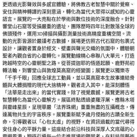
更透過光影聲效與多感官體驗，將佛教古老智慧中關於覺察、
安住與精神轉譯的深刻意涵，轉化為當代大眾得以感知的心靈
語言。展覽的一大亮點在於學術與數位技術的深度融合。針對
響堂山石窟等受損嚴重的遺址，團隊歷時四年比對散落全球的
佛頭殘件，運用3D掃描與攝影測量技術高精度重構空間。流
動的光影皆源於嚴謹考古數據，展場更仿照古代石窟的包裹式
設計，讓觀者置身於經文、壁畫與聲光交織的氛圍中，體驗朝
聖者內觀自省的心靈轉化。展覽動線精心串聯八大單元，打造
跨越時空的心靈朝聖之路。從菩提迦耶的悟道起願、鹿野苑初
轉法輪，到響堂山與敦煌莫高窟的經變圖；展覽更以獨樂寺
「千手千眼」回應全球志工動員，並以莫高窟本生故事連結骨
髓與大體捐贈的現代大捨精神。觀者走入其中，能深刻體悟
「法華是走出來」的當代實踐。除了視覺震撼，展覽更將古老
智慧轉化為當代心靈解方。展區終點透過婆羅浮屠、應縣木塔
與靈峰星辰，呈現華嚴「法界珠網」重重無盡的互攝概念，傳
達萬物共生的宇宙秩序。展覽重新賦予歲月侵蝕的古蹟全新生
命，引導觀者以「心包太虛」的視野，在資訊過載的當代尋得
安住身心的平靜力量。這座結合前沿科技與深厚人文底蘊的心
靈避風港，期待引導每一位走進展場的觀展者，在科技與藝術