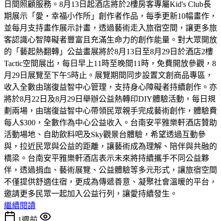
日間照顧服務。8月13日起酒店將於2樓房客專屬Kid's Club長
期展示「愛・幸福小作所」創作者作品，每季更新10幅畫作，
並每月支持畫作展示計畫，透過藝術走入旅宿空間，讓更多旅
客認識心智障礙者豐富且充滿生命力的創作能量。對大眾開放
的「藝起熱翻轉」公益畫展將於8月13日至8月29日於酒店2樓
Tactic空間展出，每日早上11時至晚間11時，免費開放參觀，8
月29日展覽至下午5時止。展覽期間同步設置文創商品專區，
收入全數由瑞復益智中心管理，支持身心障礙者持續創作。亦
將於8月22日及8月29日舉辦公益熱轉印DIY體驗活動，每日規
劃兩場，由瑞復益智中心帶領民眾親手完成藝術創作，體驗費
每人$300，全數作為中心公益收入。台南安平雅樂軒酒店贊助
活動場地、自助飲料吧及Sky觀景台體驗，希望透過互動參
與，拉近民眾與公益的距離，讓藝術成為理解、陪伴與共融的
橋梁。台南安平雅樂軒酒店表示未來將持續攜手不同公益夥
伴，透過捐血、藝術展覽、公益體驗等多元形式，讓旅宿空間
不僅提供舒適住宿，更成為傳遞善意、凝聚社會溫暖的平台，
邀請更多民眾一起加入公益行列，讓愛持續發生。
繼續閱讀
1週前