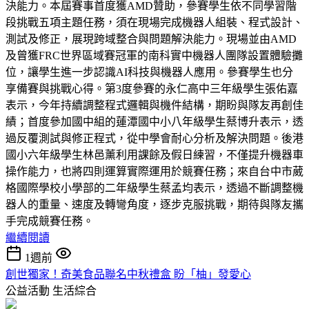
決能力。本屆賽事首度獲AMD贊助，參賽學生依不同學習階
段挑戰五項主題任務，須在現場完成機器人組裝、程式設計、
測試及修正，展現跨域整合與問題解決能力。現場並由AMD
及曾獲FRC世界區域賽冠軍的南科實中機器人團隊設置體驗攤
位，讓學生進一步認識AI科技與機器人應用。參賽學生也分
享備賽與挑戰心得。第3度參賽的永仁高中三年級學生張佑嘉
表示，今年持續調整程式邏輯與機件結構，期盼與隊友再創佳
績；首度參加國中組的蓮潭國中小八年級學生蔡博升表示，透
過反覆測試與修正程式，從中學會耐心分析及解決問題。後港
國小六年級學生林邑薰利用課餘及假日練習，不僅提升機器車
操作能力，也將四則運算實際運用於競賽任務；來自台中市葳
格國際學校小學部的二年級學生蔡孟均表示，透過不斷調整機
器人的重量、速度及轉彎角度，逐步克服挑戰，期待與隊友攜
手完成競賽任務。
繼續閱讀
1週前
創世獨家！奇美食品聯名中秋禮盒 盼「柚」發愛心
公益活動
生活綜合