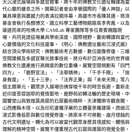
大沉浸式展場與多感官敘事，將千年的佛教文化遺址轉譯為當
代心靈的棲息之所。開幕記者會由享譽國際的「優人神鼓」以
兼具禪意與震撼力的表演拉開序幕，高雄市市長陳其邁、慈濟
基金會執行長顏博文、國立科學工藝博物館館長李秀鳳，以及
遠道而來的哈佛大學 CAMLab 專家團隊等多位貴賓親臨現
場，共同見證這場兼具學術深度、國際視野、藝術轉譯與當代
心靈價值的文化科技盛事。《明心：佛教遺址藝術沉浸式展》
結合頂尖學術研究、佛教藝術考古數據、數位圖像修復、三維
空間建模及多感官聲光敘事技術，將分布於亞洲各地的世界級
佛教文化遺產進行高精度的數位重構。展覽空間規劃有「四門
四方」、「鹿野宣法」、「法華精神」、「千手千眼」、「捨
身救度」、「五十三參」、「法界正果」與「未來天際」等八
個主題單元，觀眾步入展場彷彿穿梭千年的時空長廊，重新走
近印度菩提迦耶的覺悟聖地、鹿野苑初轉法輪的歷史現場、中
國響堂山與敦煌莫高窟的石窟藝術精粹、天津獨樂寺觀音閣、
山西應縣木塔，以及印尼婆羅浮屠的立體曼荼羅建築。透過沉
浸式影像投影與數位視覺修復，將原本不可移動、歲月侵蝕的
古代文明遺址，轉化為可以被當代觀眾身歷其境感知、體悟與
理解的精神空間。展覽不僅重現古代石窟與建築的視覺全貌，