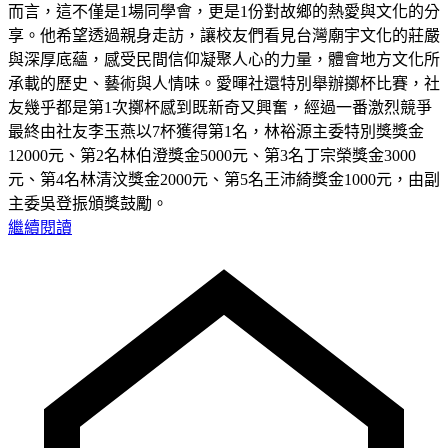
而言，這不僅是1場同學會，更是1份對故鄉的熱愛與文化的分
享。他希望透過親身走訪，讓校友們看見台灣廟宇文化的莊嚴
與深厚底蘊，感受民間信仰凝聚人心的力量，體會地方文化所
承載的歷史、藝術與人情味。愛暉社還特別舉辦擲杯比賽，社
友幾乎都是第1次擲杯感到既新奇又興奮，經過一番激烈競爭
最終由社友李玉燕以7杯獲得第1名，林裕源主委特別獎獎金
12000元、第2名林伯澄獎金5000元、第3名丁宗榮獎金3000
元、第4名林清汶獎金2000元、第5名王沛綺獎金1000元，由副
主委吳登振頒獎鼓勵。
繼續閱讀