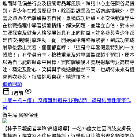
進而降低偏差行為及接觸毒品等風險。輔諮中心主任陳谷易提
到，青少年在成長歷程中，除面對課業及生活適應挑戰外，更
需要透過多元體驗探索自我、累積成功經驗。本次活動讓學生
在挑戰過程中學習調適情緒、解決問題，並建立自信，對未來
生涯探索及健全人格發展皆具有正向助益。許多參與青少年都
是首次接觸射擊運動，從一開始握槍時略顯緊張，到成功完成
射擊後露出笑容，個個都直呼：「這是今年暑假最特別的一次
體驗！」有學員分享，槍枝重量及射擊聲響都超乎預期，原本
以為自己能輕鬆命中目標，實際體驗後才發現射擊需要高度專
注、穩定及耐心，笑稱與手機遊戲截然不同，也期待未來有機
會再次參與，持續挑戰自我、精進技巧。
繼續閱讀
1週前
「癢－抓－癢」 奇癢難耐還長出硬結節 恐是結節性癢疹作
祟
衛生局
醫療保健
【柿子日報記者李玲/高雄報導】一名35歲女性因四肢皮膚長
期搔癢，經常忍不住反覆搔抓，近幾個月陸續出現多顆深褐色