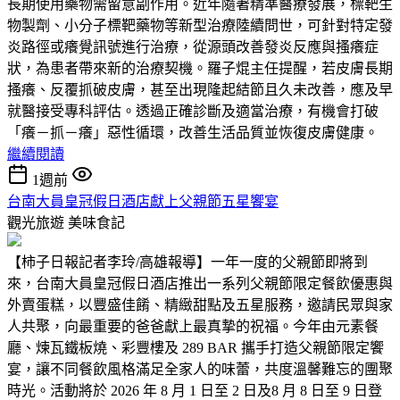
長期使用藥物需留意副作用。近年隨著精準醫療發展，標靶生
物製劑、小分子標靶藥物等新型治療陸續問世，可針對特定發
炎路徑或癢覺訊號進行治療，從源頭改善發炎反應與搔癢症
狀，為患者帶來新的治療契機。羅子焜主任提醒，若皮膚長期
搔癢、反覆抓破皮膚，甚至出現隆起結節且久未改善，應及早
就醫接受專科評估。透過正確診斷及適當治療，有機會打破
「癢－抓－癢」惡性循環，改善生活品質並恢復皮膚健康。
繼續閱讀
1週前
台南大員皇冠假日酒店獻上父親節五星饗宴
觀光旅遊
美味食記
【柿子日報記者李玲/高雄報導】一年一度的父親節即將到
來，台南大員皇冠假日酒店推出一系列父親節限定餐飲優惠與
外賣蛋糕，以豐盛佳餚、精緻甜點及五星服務，邀請民眾與家
人共聚，向最重要的爸爸獻上最真摯的祝福。今年由元素餐
廳、煉瓦鐵板燒、彩豐樓及 289 BAR 攜手打造父親節限定饗
宴，讓不同餐飲風格滿足全家人的味蕾，共度溫馨難忘的團聚
時光。活動將於 2026 年 8 月 1 日至 2 日及8 月 8 日至 9 日登