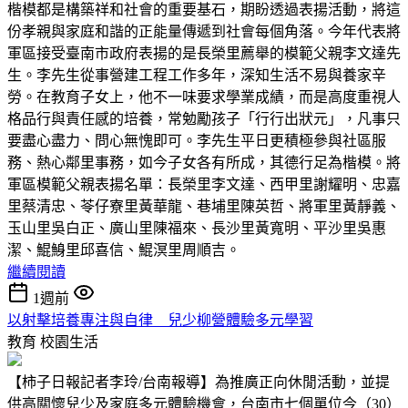
楷模都是構築祥和社會的重要基石，期盼透過表揚活動，將這
份孝親與家庭和諧的正能量傳遞到社會每個角落。今年代表將
軍區接受臺南市政府表揚的是長榮里薦舉的模範父親李文達先
生。李先生從事營建工程工作多年，深知生活不易與養家辛
勞。在教育子女上，他不一味要求學業成績，而是高度重視人
格品行與責任感的培養，常勉勵孩子「行行出狀元」，凡事只
要盡心盡力、問心無愧即可。李先生平日更積極參與社區服
務、熱心鄰里事務，如今子女各有所成，其德行足為楷模。將
軍區模範父親表揚名單：長榮里李文達、西甲里謝耀明、忠嘉
里蔡清忠、苓仔寮里黃華龍、巷埔里陳英哲、將軍里黃靜義、
玉山里吳白正、廣山里陳福來、長沙里黃寬明、平沙里吳惠
潔、鯤鯓里邱喜信、鯤溟里周順吉。
繼續閱讀
1週前
以射擊培養專注與自律 兒少柳營體驗多元學習
教育
校園生活
【柿子日報記者李玲/台南報導】為推廣正向休閒活動，並提
供高關懷兒少及家庭多元體驗機會，台南市七個單位今（30）