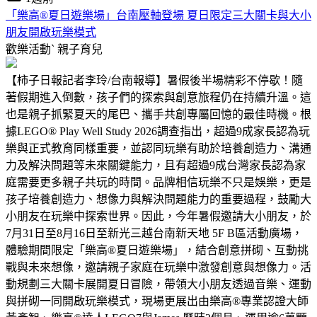
「樂高®夏日遊樂場」台南壓軸登場 夏日限定三大關卡與大小
朋友開啟玩樂模式
歡樂活動ˋ
親子育兒
【柿子日報記者李玲/台南報導】暑假後半場精彩不停歇！隨
著假期進入倒數，孩子們的探索與創意旅程仍在持續升溫。這
也是親子抓緊夏天的尾巴、攜手共創專屬回憶的最佳時機。根
據LEGO® Play Well Study 2026調查指出，超過9成家長認為玩
樂與正式教育同樣重要，並認同玩樂有助於培養創造力、溝通
力及解決問題等未來關鍵能力，且有超過9成台灣家長認為家
庭需要更多親子共玩的時間。品牌相信玩樂不只是娛樂，更是
孩子培養創造力、想像力與解決問題能力的重要過程，鼓勵大
小朋友在玩樂中探索世界。因此，今年暑假邀請大小朋友，於
7月31日至8月16日至新光三越台南新天地 5F B區活動廣場，
體驗期間限定「樂高®夏日遊樂場」，結合創意拼砌、互動挑
戰與未來想像，邀請親子家庭在玩樂中激發創意與想像力。活
動規劃三大關卡展開夏日冒險，帶領大小朋友透過音樂、運動
與拼砌一同開啟玩樂模式，現場更展出由樂高®專業認證大師