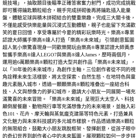
競技場」，抽取題目後瞄準正確答案奮力射門，成功完成挑戰
即可獲得鑰匙顆粒組合，親手完成拼砌後再將鑰匙插入能量
盤，體驗足球與積木拼砌結合的雙重樂趣。完成三大關卡後，
不僅能感受快樂能量與沉浸式互動體驗，親子也能留下充滿歡
笑的夏日回憶，享受專屬於今夏的精彩玩樂時光。樂高®專業
認證大師攜手樂高®達人打造「樂高®未來城」 引領創意藍圖
超人氣小樂驚喜現身一同歡樂開玩由樂高®專業認證大師黃彥
智攜手樂高®達人LEGO7與樂高®達人James，歷時兩個月，
運用逾6萬顆樂高®顆粒打造大型共創作品「樂高®未來城」，
以「30年後的未來城市」為創作主軸，三位創作者從不同的視
角詮釋未來生活樣貌，將太空探索、自然生態、在地特色與童
趣元素融入城市，透過一顆顆樂高®顆粒堆疊出一座結合科
技、人文與想像力的夢幻城市，邀請大小朋友一同展開一場充
滿驚喜的未來冒險。「樂高®未來城」呈現巨大太空人、科技
顛倒屋餐廳、動物飛行車等充滿想像力的未來場景，並融入彩
色101、花卉、摩天輪與蒸氣龐克建築等特色元素，打造兼具
文化魅力與未來科技感的多元城市樣貌。作品透過樂高®顆粒
的無限組合，鼓勵大小朋友跳脫框架、發揮創意，從孩子眼中
的奇幻世界到創作者心中的未來藍圖，展現顆粒如何一步步拼