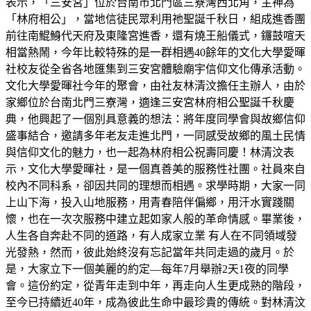
表示，「三安宮」位於台南市北門區三寮灣西北角，主神為
「林府相公」，當地信徒民眾利用祂聖誕千秋日，組成進香團
前往南鯤鯓代天府及東隆宮進香，還有燒王船儀式，鑼鼓喧天
相當熱鬧，今年比較特殊的是一群相遇40餘年的文化大學愛暉
社校友從全省各地匯集到三安宮體驗廟宇信仰文化傳承活動。
文化大學愛暉社今年的聚會，由社友林清汶擔任主辦人，由於
家鄉位於台南北門三寮灣，適逢三安宮林府相公聖誕千秋慶
典，他興起了一個別具意義的想法：將年度同學會與故鄉信仰
盛事結合，邀請多年老友走進北門，一同感受故鄉的風土民情
與信仰文化的魅力，也一起為林府相公祝壽同慶！林清汶表
示，文化大學愛暉社，是一個真善美的服務性社團。社員來自
校內不同科系，卻因共同的理想而相遇。求學時期，大家一同
上山下海，投入山地服務，用青春陪伴偏鄉，用汗水實踐關
懷，也在一次次服務中建立起如家人般的革命情感。畢業後，
人生各自奔赴不同的道路，有人成家立業 有人在不同領域發
光發熱，然而，彼此始終沒有忘記當年共同走過的歲月。於
是，大家立下一個美麗的約定—每年7月舉辦2天1夜的同學
會。這份約定，從青年走到中年，再走向人生更成熟的階段，
至今已持續近40年，成為彼此生命中最珍貴的傳統。對林清汶