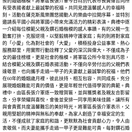
羨的婚姻楷模。將軍區長張介軍今日特別代表市長黃偉哲向所
有受表揚者獻上最誠摯的祝福，共同見證溫馨感人的幸福時
刻。活動在薩克斯風樂團悠揚動人的樂曲中拉開序幕，並特別
邀請長平國小與將軍國小帶來充滿活力的精彩表演。典禮中逐
一介紹每位模範父親及鑽石婚楷模的感人事蹟，有的父親一生
勤奮打拚、克服逆境，以堅毅精神守護家庭；有的則將對家庭
的「小愛」化為對社會的「大愛」，積極投身公益事業、熱心
服務鄰里，用實際行動詮釋了父愛的深沉與偉大，不僅成為子
女的最佳榜樣，更是社會的楷模。將軍區公所今年別具巧思，
結合模範父親及鑽石婚表揚活動，不僅向辛勞付出的父親們表
達敬意，也向攜手走過一甲子的夫妻獻上最誠摯的祝福。他們
在60年的婚姻歲月裡，彼此扶持、相互包容、共同成長，充分
展現婚姻難能可貴的價值，更是年輕世代值得學習的典範。典
禮中，由區長張介軍逐一致贈賀匾，並與獲獎者及親友合影留
念，分享榮耀與喜悅，會後並安排一同享用美味佳餚，讓所有
與會貴賓共度溫馨難忘的美好時光。將軍區長張介軍表示，父
親用堅韌的精神與無私的奉獻，為家人創造了幸福安定的生
活，不僅成就了家庭的和諧，更默默為社會貢獻心力，令人由
衷敬佩。而夫妻能攜手走過一甲子更是難能可貴，每對鑽石婚