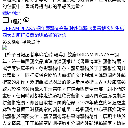
的包覆中，重新尋得內心的平靜與力量。
繼續閱讀
1週前
DREAM PLAZA 週年慶藝文亮點 玲廊滿藝《書畫博客》集結
四大畫廊打造閱讀與藝術的對話
藝文活動
視覺設計
【柿子日報記者李玲/台南報導】歡慶DREAM PLAZA一週
年，統一集團藝文品牌玲廊滿藝推出《書畫博客》藝術特展，
攜手阿波羅畫廊、尊彩藝術中心、藝星藝術與丁丁藝術空間共
襄盛舉，一同打造融合閱讀與藝術的文化場域。匯聚國內外藝
術家的創作，邀請觀眾以閱讀的步調走進藝術世界。玲廊滿藝
致力於推將藝術融入生活當中，在信義區是全台唯一24小時的
畫廊，任何時刻都能走進這裡欣賞藝術。國內四家畫廊長期深
耕藝術推廣，亦各自承載不同的使命。1978年成立的阿波羅畫
廊致力發掘亞洲藝術家的創新能量；尊彩藝術中心積極推動當
代藝術與國際交流；藝星藝術深耕臺灣藝術創作，展現土地與
人文情感；丁丁藝術空間則持續引介國內外新銳藝術家，透過