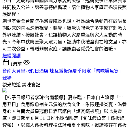
節日，更成為傳遞關懷與分享愛的契機，邀請更多企業與民眾
共同投入公益，讓善意持續循環，陪伴植物人家庭走過漫長照
護歷程。
創世基金會台南院孫淑媛院長也說，社區融合活動旨在於讓長
期臥床的院民透過視覺、聽覺、觸覺與嗅覺等多重感官刺激與
外界連結、接觸社會，也讓植物人家屬重溫與家人互動的時
光。今年中秋盼匯聚大眾力量，認助中秋禮盒與在地文旦，亦
可二次公益，轉贈弱勢家庭，讓照顧者感受社會的溫暖。
繼續閱讀
1週前
台南大員皇冠假日酒店 煉瓦鐵板燒夏季限定「旬味鰻魚宴」
登場
觀光旅遊
美味食記
【柿子日報記者李玲/台南報導】夏來臨，日本自古流傳「土
用丑日」食用鰻魚補充元氣的飲食文化，象徵迎接炎夏、滋養
身心。台南大員皇冠假日酒店館內「煉瓦鐵板燒」以此為靈
感，即日起至 8 月 31 日推出期間限定【旬味鰻魚宴｜鐵板燒
套餐】，以職人鐵板料理技法詮釋夏季旬味，邀請饕客在鐵板