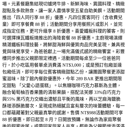
場。元素餐廳集結現切爐烤牛排、新鮮海味、異國料理、精緻
甜點及多款熱食，讓一家人盡情享受五星自助美饌。活動期間
推出「四人同行享 88 折」優惠，凡四位賓客同行（含收費兒
童）即可享餐費 88 折；活動期間分享用餐照片或影片，並完
成指定任務，更可升級享 8 折優惠。喜愛鐵板料理的饕客，則
可選擇煉瓦鐵板燒推出的海陸套餐 88 折優惠。主廚現場演繹
精湛鐵板料理技藝，將鮮甜海鮮與優質肉品完美呈現，兼具視
覺與味覺享受，為爸爸獻上一場充滿儀式感的精緻饗宴。彩豐
樓同步推出父親節限定禮遇，活動期間每桌至少一位爸爸同
行，於小吃區用餐單桌消費滿 NT$3,000；或是預訂包廂並達
包廂低消，即可享每位賓客精緻甜點乙份，讓團圓聚餐更添甜
蜜滋味。除了館內餐飲優惠外，今年 289 BAR 更推出期間限
定甜點 「父愛心語蛋糕」。以焦糖咖啡巧克力慕斯為主體，
融合葡萄柚百香果醬的清新果韻，搭配法芙娜 33%白巧克力
與55% 黑巧克力交織出濃郁且平衡的風味，再以芝麻海鹽脆
酥增添酥脆層次，呈現成熟細膩且富有層次的味蕾體驗，每一
口都蘊藏著對父親最真摯的感謝。售價 NT$988活動期間可享
88 折優惠，即日起至 8 月 7 日開放預購，無論作為家庭聚餐
後的甜蜜收尾，或帶回家與家人共享，都能為父親節增添滿滿