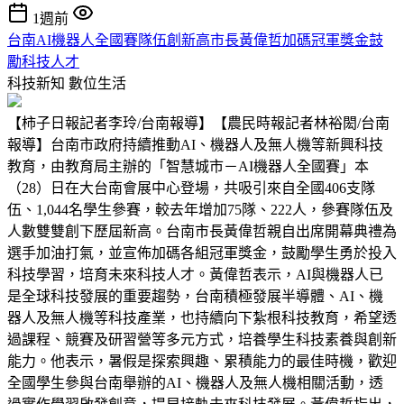
1週前
台南AI機器人全國賽隊伍創新高市長黃偉哲加碼冠軍獎金鼓
勵科技人才
科技新知
數位生活
【柿子日報記者李玲/台南報導】【農民時報記者林裕閎/台南
報導】台南市政府持續推動AI、機器人及無人機等新興科技
教育，由教育局主辦的「智慧城市－AI機器人全國賽」本
（28）日在大台南會展中心登場，共吸引來自全國406支隊
伍、1,044名學生參賽，較去年增加75隊、222人，參賽隊伍及
人數雙雙創下歷屆新高。台南市長黃偉哲親自出席開幕典禮為
選手加油打氣，並宣佈加碼各組冠軍獎金，鼓勵學生勇於投入
科技學習，培育未來科技人才。黃偉哲表示，AI與機器人已
是全球科技發展的重要趨勢，台南積極發展半導體、AI、機
器人及無人機等科技產業，也持續向下紮根科技教育，希望透
過課程、競賽及研習營等多元方式，培養學生科技素養與創新
能力。他表示，暑假是探索興趣、累積能力的最佳時機，歡迎
全國學生參與台南舉辦的AI、機器人及無人機相關活動，透