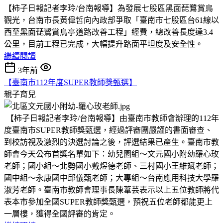
【柿子日報記者李玲/台南報導】為發展七股區黑面琵鷺賞鳥
觀光，台南市長黃偉哲向內政部爭取「臺南市七股區台61線以
西至黑面琵鷺賞鳥亭道路改善工程」經費，總改善長度達3.4
公里，目前工程已完成，大幅提升路面平坦度及安全性。
繼續閱讀
3年前
【臺南市112年度SUPER教師獎甄選】
親子育兒
【柿子日報記者李玲/台南報導】由臺南市教師會辦理的112年
度臺南市SUPER教師獎甄選，經過評審團嚴謹的書面審查、
到校訪視及激烈的決選討論之後，評選結果已產生。臺南市教
師會今天公布首獎名單如下：幼兒園組～文元國小附幼羅心玫
老師；國小組～北勢國小戴煜德老師、三村國小王維斌老師；
國中組～永康國中邱儀甄老師；大專組～台南應用科技大學羅
淑芳老師。臺南市教師會理事長陳葦芸表示以上五位教師將代
表本市參加全國SUPER教師獎甄選，預祝五位老師都能更上
一層樓，獲得全國評審的肯定。