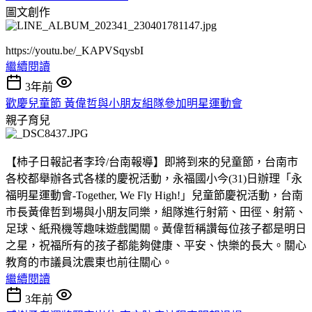
圖文創作
https://youtu.be/_KAPVSqysbI
繼續閱讀
3年前
歡慶兒童節 黃偉哲與小朋友組隊參加明星運動會
親子育兒
【柿子日報記者李玲/台南報導】即將到來的兒童節，台南市
各校都舉辦各式各樣的慶祝活動，永福國小今(31)日辦理「永
福明星運動會-Together, We Fly High!」兒童節慶祝活動，台南
市長黃偉哲到場與小朋友同樂，組隊進行射箭、田徑、射箭、
足球、紙飛機等趣味遊戲闖關。黃偉哲稱讚每位孩子都是明日
之星，祝福所有的孩子都能夠健康、平安、快樂的長大。關心
教育的市議員沈震東也前往關心。
繼續閱讀
3年前