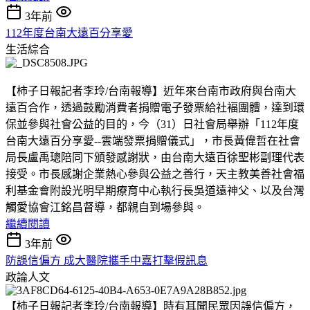
3年前
112年度台南大遠百分享愛
生活綜合
【柿子日報記者李玲/台南報導】近年來台南市政府與台南大
遠百合作，透過鼓勵消費者捐贈電子發票給社褔團體，達到環
保並參與社會公益的目的，今（31）日社會局舉辦「112年度
台南大遠百分享愛--雲端發票捐贈儀式」，市長黃偉哲在社會
局長盧禹璁陪同下頒發感謝狀，由台南大遠百徐聖彬副理代表
接受。市長感謝企業熱心參與公益之善行，天主教美善社會福
利基金會附設光明早期療育中心執行長吳道遠神父、以及台灣
觸愛協會江銘昌督導，都親自到場參與。
繼續閱讀
3年前
防誤信偏方 成大醫院攜手中嘉打擊假訊息
政論人文
【柿子日報記者李玲/台南報導】時有耳聞民眾因誤信偏方，