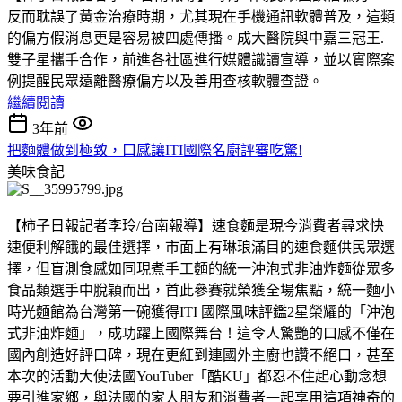
反而耽誤了黃金治療時期，尤其現在手機通訊軟體普及，這類
的偏方假消息更是容易被四處傳播。成大醫院與中嘉三冠王.
雙子星攜手合作，前進各社區進行媒體識讀宣導，並以實際案
例提醒民眾遠離醫療偏方以及善用查核軟體查證。
繼續閱讀
3年前
把麵體做到極致，口感讓ITI國際名廚評審吃驚!
美味食記
【柿子日報記者李玲/台南報導】速食麵是現今消費者尋求快
速便利解餓的最佳選擇，市面上有琳琅滿目的速食麵供民眾選
擇，但盲測食感如同現煮手工麵的統一沖泡式非油炸麵從眾多
食品類選手中脫穎而出，首此參賽就榮獲全場焦點，統一麵小
時光麵館為台灣第一碗獲得ITI 國際風味評鑑2星榮耀的「沖泡
式非油炸麵」，成功躍上國際舞台！這令人驚艷的口感不僅在
國內創造好評口碑，現在更紅到連國外主廚也讚不絕口，甚至
本次的活動大使法國YouTuber「酷KU」都忍不住起心動念想
要引進家鄉，與法國的家人朋友和消費者一起享用這項神奇的