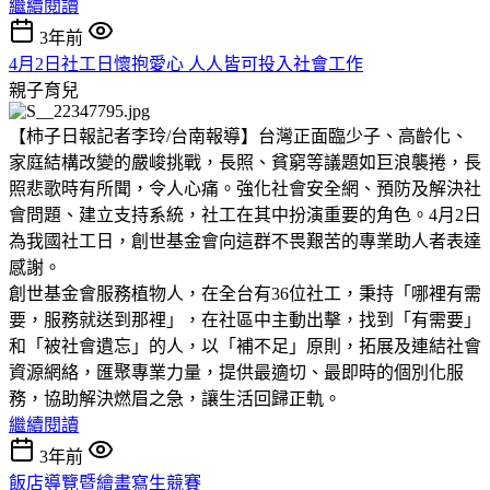
繼續閱讀
3年前
4月2日社工日懷抱愛心 人人皆可投入社會工作
親子育兒
【柿子日報記者李玲/台南報導】台灣正面臨少子、高齡化、
家庭結構改變的嚴峻挑戰，長照、貧窮等議題如巨浪襲捲，長
照悲歌時有所聞，令人心痛。強化社會安全網、預防及解決社
會問題、建立支持系統，社工在其中扮演重要的角色。4月2日
為我國社工日，創世基金會向這群不畏艱苦的專業助人者表達
感謝。
創世基金會服務植物人，在全台有36位社工，秉持「哪裡有需
要，服務就送到那裡」，在社區中主動出擊，找到「有需要」
和「被社會遺忘」的人，以「補不足」原則，拓展及連結社會
資源網絡，匯聚專業力量，提供最適切、最即時的個別化服
務，協助解決燃眉之急，讓生活回歸正軌。
繼續閱讀
3年前
飯店導覽暨繪畫寫生競賽