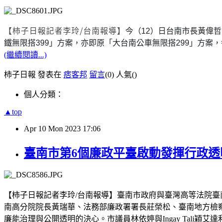
【柿子日報記者李玲/台南報導】
今（
12
）日台南市長黃偉哲
鐵無限搭
399
」方案，亦即原「大台南公車無限搭
299
」方案，
(繼續閱讀...)
柿子日報 發表在
痞客邦
留言
(0)
人氣(
)
個人分類：
▲top
Apr
10
Mon
2023
17:06
臺南市第6個廉政平臺啟動發揮行政透
【柿子日報記者李玲/台南報導】臺南市政府與臺灣高等法院臺南
南高分院院長黃瑞華、法務部廉政署署長莊榮松、臺南地方檢
廉能治理與公開透明的決心。市議員林依婷與Ingay Tali穎艾