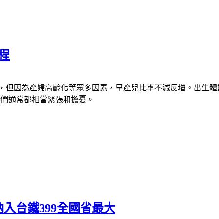
程
因為產婦高齡化等眾多因素，早產兒比率不減反增。出生體重小於1,
媽媽們通常都相當緊張和擔憂。
入台鐵399全國省最大