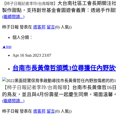
大台南社區工會長期關注
【柿子日報記者李玲
/
台南報導】
製作甜點，支持創世基金會園遊會義賣：透過手作甜
(繼續閱讀...)
柿子日報 發表在
痞客邦
留言
(0)
人氣(
)
個人分類：
▲top
Apr
16
Sun
2023
23:07
台南市長黃偉哲頒獎3位尋獲任內野放
【柿子日報記者李玲
/
台南報導】
台南市長黃偉哲
16
的鳥友，並且與
4
月份壽星一起慶生同樂，場面溫馨
(繼續閱讀...)
柿子日報 發表在
痞客邦
留言
(0)
人氣(
)