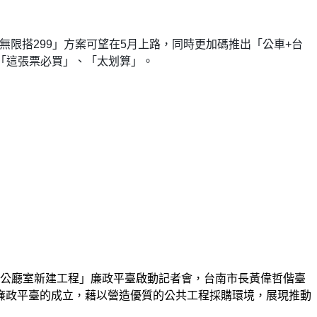
無限搭
299
」方案可望在
5
月上路，同時更加碼推出「公車
+
台
「這張票必買」、「太划算」。
院辦公廳室新建工程」廉政平臺啟動記者會，台南市長黃偉哲偕臺
廉政平臺的成立，藉以營造優質的公共工程採購環境，展現推動