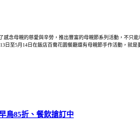
了感念母親的慈愛與辛勞，推出豐富的母親節系列活動，不只能
13
日至
5
月
14
日在飯店百鴦花園餐廳還有母親節手作活動，就是
糕早鳥85折、餐飲搶訂中