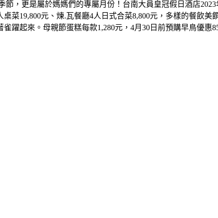
季節，更是屬於媽媽們的專屬月份！台南大員皇冠假日酒店
2023
人桌菜
19,800
元、煉
.
瓦餐廳
4
人日式合菜
8,800
元，多樣的餐飲美
著雀躍起來。母親節蛋糕每款
1,280
元，
4
月
30
日前預購早鳥優惠
8