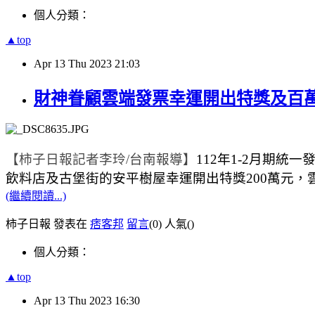
個人分類：
▲top
Apr
13
Thu
2023
21:03
財神眷顧雲端發票幸運開出特獎及百
【柿子日報記者李玲
/
台南報導】
112
年
1-2
月期統一
飲料店及古堡街的安平樹屋幸運開出特獎
200
萬元，
(繼續閱讀...)
柿子日報 發表在
痞客邦
留言
(0)
人氣(
)
個人分類：
▲top
Apr
13
Thu
2023
16:30