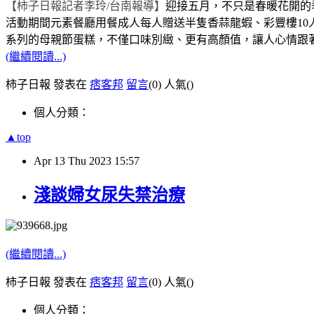
【柿子日報記者李玲
/
台南報導】
迎接五月，不只是春暖花開的
活動期間元素餐廳用餐成人每人贈送半隻香蒜龍蝦、彩豐樓
10
系列的母親節蛋糕，不僅口味別緻、更有高顏值，讓人心情跟
(繼續閱讀...)
柿子日報 發表在
痞客邦
留言
(0)
人氣(
)
個人分類：
▲top
Apr
13
Thu
2023
15:57
淺談婦女尿失禁治療
(繼續閱讀...)
柿子日報 發表在
痞客邦
留言
(0)
人氣(
)
個人分類：