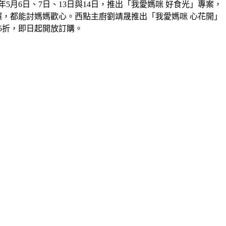
年
5
月
6
日、
7
日、
13
日與
14
日，推出「我愛媽咪 好食光」專案，
饌，都能討媽媽歡心。西點主廚劉靖晟推出「我愛媽咪 心花開」
5
折，即日起開放訂購。