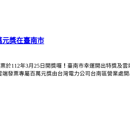
萬元獎在臺南市
發票於
112
年
3
月
25
日開獎囉
！
臺南市幸運開出特獎及雲
雲端發票專屬百萬元獎由台灣電力公司台南區營業處開