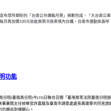
宣布眾所期盼的「台南公共運輸月票」規劃完成，「大台南公車
每月再加價
100
元就能無限次搭乘境內台鐵，台南市通勤族直呼
明功能
分院(臺南高分院)今(10)日聯合召開「臺灣高等法院臺南分
察署襄閱主任檢察官許嘉龍及臺南市調查處處長黃建華共同見證
達利也親自到場關心。