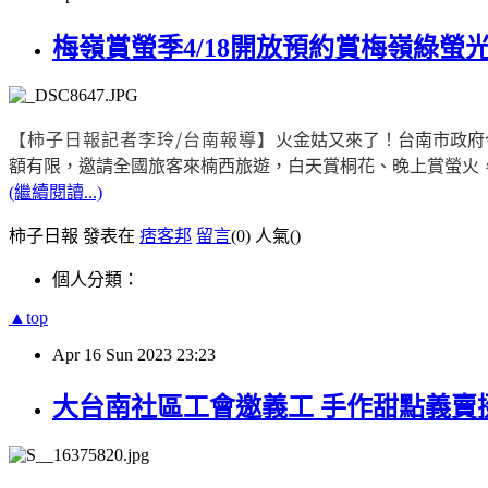
梅嶺賞螢季4/18開放預約賞梅嶺綠螢
【柿子日報記者李玲/台南報導】
火金姑又來了！台南市政府今(
額有限，邀請全國旅客來楠西旅遊，白天賞桐花、晚上賞螢火
(繼續閱讀...)
柿子日報 發表在
痞客邦
留言
(0)
人氣(
)
個人分類：
▲top
Apr
16
Sun
2023
23:23
大台南社區工會邀義工 手作甜點義賣