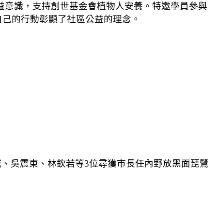
益意識，支持創世基金會植物人安養。特邀學員參與
自己的行動彰顯了社區公益的理念。
威、吳震東、林欽若等
3
位尋獲市長任內野放黑面琵鷺