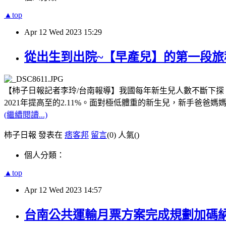
▲top
Apr
12
Wed
2023
15:29
從出生到出院~【早產兒】的第一段旅
【柿子日報記者李玲/台南報導】我國每年新生兒人數不斷下探，但
2021年提高至的2.11%。面對極低體重的新生兒，新手爸爸
(繼續閱讀...)
柿子日報 發表在
痞客邦
留言
(0)
人氣(
)
個人分類：
▲top
Apr
12
Wed
2023
14:57
台南公共運輸月票方案完成規劃加碼納