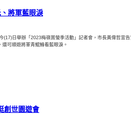
光、將軍藍眼淚
17)日舉辦「2023梅嶺賞螢季活動」記者會，市長黃偉哲宣告賞螢
，還可順遊將軍青鯤鯓看藍眼淚。
挺創世園遊會