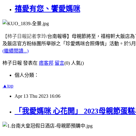
禧愛有您、饗愛媽咪
【柿子日報記者李玲
/
台南報導】
母親節將至，禧榕軒大飯店為
及飯店官方粉絲團所舉辦之「珍愛媽咪合照傳情」活動。於
5
月
(繼續閱讀...)
柿子日報 發表在
痞客邦
留言
(0)
人氣(
)
個人分類：
▲top
Apr
13
Thu
2023
16:06
「我愛媽咪 心花開」 2023母親節蛋