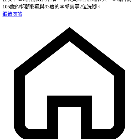
105歲的郭簡彩鳳與93歲的李郭菊等2位洗腳。
繼續閱讀