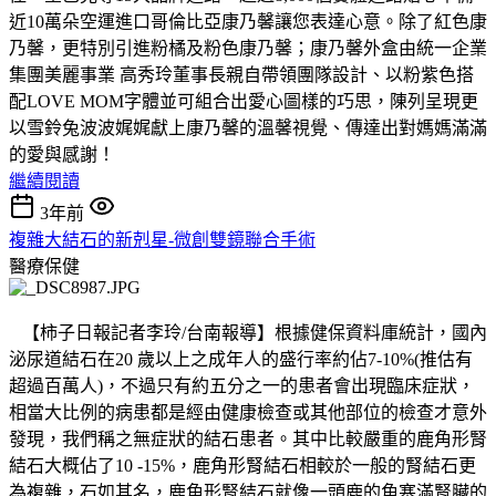
近10萬朵空運進口哥倫比亞康乃馨讓您表達心意。除了紅色康
乃馨，更特別引進粉橘及粉色康乃馨；康乃馨外盒由統一企業
集團美麗事業 高秀玲董事長親自帶領團隊設計、以粉紫色搭
配LOVE MOM字體並可組合出愛心圖樣的巧思，陳列呈現更
以雪鈴兔波波娓娓獻上康乃馨的溫馨視覺、傳達出對媽媽滿滿
的愛與感謝！
繼續閱讀
3年前
複雜大結石的新剋星-微創雙鏡聯合手術
醫療保健
【柿子日報記者李玲/台南報導】根據健保資料庫統計，國內
泌尿道結石在20 歲以上之成年人的盛行率約佔7-10%(推估有
超過百萬人)，不過只有約五分之一的患者會出現臨床症狀，
相當大比例的病患都是經由健康檢查或其他部位的檢查才意外
發現，我們稱之無症狀的結石患者。其中比較嚴重的鹿角形腎
結石大概佔了10 -15%，鹿角形腎結石相較於一般的腎結石更
為複雜，石如其名，鹿角形腎結石就像一頭鹿的角塞滿腎臟的