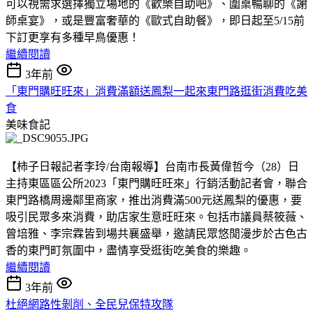
可以視需求選擇獨立場地的《歡樂自助吧》、圍桌暢聊的《謝
師桌宴》，或是豐富奢華的《歐式自助餐》，即日起至5/15前
下訂更享有多種早鳥優惠！
繼續閱讀
3年前
「東門購旺旺來」消費滿額送鳳梨一起來東門路逛街消費吃美
食
美味食記
【柿子日報記者李玲/台南報導】台南市長黃偉哲今（28）日
主持東區區公所2023「東門購旺旺來」行銷活動記者會，聯合
東門路橋周邊鄰里商家，推出消費滿500元送鳳梨的優惠，要
吸引民眾多來消費，助店家生意旺旺來。包括市議員蔡筱薇、
曾培雅、李宗霖皆到場共襄盛舉，邀請民眾悠閒漫步於古色古
香的東門町氛圍中，盡情享受逛街吃美食的樂趣。
繼續閱讀
3年前
杜絕網路性剝削、全民兒保特攻隊