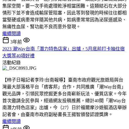
集尿空間，要一次手術處理乾淨相當困難。這類結石在大部分
情形下並不會造成輸尿管阻塞，因此等到發現的時候往往都相
當堅硬或病患常伴隨其他共病，如病患常常因為泌尿道感染、
無痛性血尿、腎功能不良而意外發現。
繼續閱讀
3年前
2023 潮Way台南「潛力特色店家」出爐，5月底前打卡抽住宿
大獎等40項好禮
活動紀錄
【柿子日報記者李玲/台南報導】臺南市政府觀光旅遊局與台
灣最大部落格平台「痞客邦」合作，共同推廣「潮Way台南」
觀光品牌，引領民眾挖掘更多台南嶄新玩法、優質店家。今年
首次邀請全民參與，經過網友投稿推薦，總計40間「潮Way台
南潛力特色店家」出爐，今（27）日於福爾摩沙遊艇酒店舉辦
記者會，由臺南市政府副秘書長王揚智頒發認證獎牌。
繼續閱讀