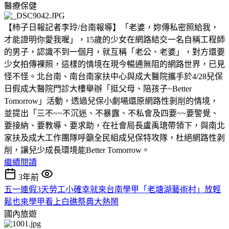
醫療保健
【柿子日報記者李玲/台南報導】「老婆，妳傳私密照給我，
才能證明你愛我喔」，15歲的少女在網路結交一名自稱工程師
的男子，認識不到一個月，就互稱「老公、老婆」，對方還要
少女拍傳裸照，這樣的情境在現今暢通無阻的網路世界，已見
怪不怪。北台南、南台南家扶中心與成大醫院攜手於4/28兒保
日假成大醫院門診大樓舉辦「挺父母、陪孩子~Better
Tomorrow」活動，透過兒保小劇場還原網路性剝削的情境，
並提出「三不~~不沉迷、不暴露、不私會及四要~~要警覺、
要接納、要教導、要求助，在社會局長盧禹璁帶領下，與南北
家扶及成大工作團隊呼籲全民組成兒保特攻隊，杜絕網路性剥
削，讓兒少成長環境能Better Tomorrow。
繼續閱讀
3年前
五一連假3天勞工小確幸就來台南學甲「老塘湖藝術村」放輕
鬆也來學甲看上白礁祭典大熱鬧
國內旅遊