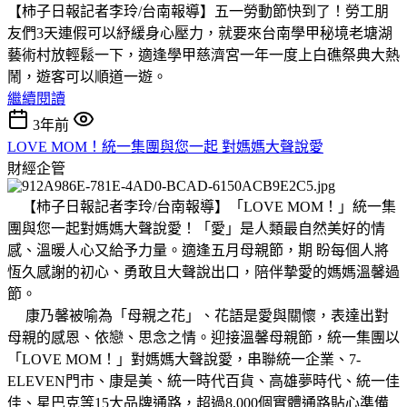
【柿子日報記者李玲/台南報導】五一勞動節快到了！勞工朋
友們3天連假可以紓緩身心壓力，就要來台南學甲秘境老塘湖
藝術村放輕鬆一下，適逢學甲慈濟宮一年一度上白礁祭典大熱
鬧，遊客可以順道一遊。
繼續閱讀
3年前
LOVE MOM！統一集團與您一起 對媽媽大聲說愛
財經企管
【柿子日報記者李玲/台南報導】「LOVE MOM！」統一集
團與您一起對媽媽大聲說愛！「愛」是人類最自然美好的情
感、溫暖人心又給予力量。適逢五月母親節，期 盼每個人將
恆久感謝的初心、勇敢且大聲說出口，陪伴摯愛的媽媽溫馨過
節。
康乃馨被喻為「母親之花」、花語是愛與關懷，表達出對
母親的感恩、依戀、思念之情。迎接溫馨母親節，統一集團以
「LOVE MOM！」對媽媽大聲說愛，串聯統一企業、7-
ELEVEN門市、康是美、統一時代百貨、高雄夢時代、統一佳
佳、星巴克等15大品牌通路，超過8,000個實體通路貼心準備