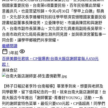
個國家重要民俗，台南第6項重要民俗，百年民俗獲此榮耀，
意義非凡，也是眾望所歸。今天4月30日「學甲上白礁」祭典
日，文化部次長李連權特別前往學甲慈濟宮頒贈國家重要民俗
證書給副董事長陳俊男，立委陳亭妃、市議員陳昆和與謝舒
凡、台南市副市長葉澤山、文化部文化資產局副局長吳華宗、
台南市政府文化局局長謝仕淵共同見證，並與慈濟宮董監事一
同合影，讓學甲鄉親們共享榮耀。
繼續閱讀
3年前
百道美饌任君挑，CP值爆表!台南大飯店謝師宴每人650元
起！
美味食記
【柿子日報記者李玲/台南報導】畢業季到來，想要與老師及
同學歡聚，留下值得紀念的一刻，就來台南大飯店謝師宴！台
南大飯店今年推出「謝師饗宴･青春好YOUNG」活動，一系
列的謝師宴特色菜單，最低只要650元起，CP值超高！同學們