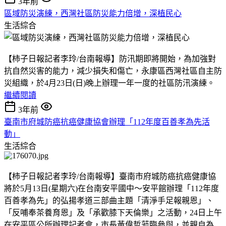
3年前
區域防災演練，西灣社區防災能力倍增，深植民心
生活綜合
【柿子日報記者李玲/台南報導】防汛期即將開始，為加強對
抗自然災害的能力，減少損失和傷亡，永康區西灣社區自主防
災組織，於4月23日(日)晚上辦理一年一度的社區防汛演練。
繼續閱讀
3年前
臺南市府城防癌抗癌健康協會辦理「112年度百善孝為先活
動」
生活綜合
【柿子日報記者李玲/台南報導】臺南市府城防癌抗癌健康協
將於5月13日(星期六)在台南安平國中〜安平館辦理「112年度
百善孝為先」的弘揚孝道三部曲主題「清淨手足報親恩」、
「反哺奉茶養育恩」及「承歡膝下天倫樂」之活動，24日上午
在安平區公所辦理記者會，市長黃偉哲蒞臨參與，並親自為