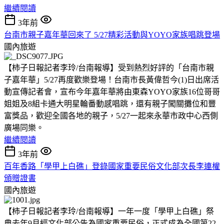
繼續閱讀
3年前
台南市親子嘉年華回來了 5/27精彩活動與YOYO家族唱跳登場
國內旅遊
【柿子日報記者李玲/台南報導】受到熱烈好評的「台南市親
子嘉年華」5/27再度歡樂登場！台南市長黃偉哲今(1)日出席活
動宣傳記者會，宣布今年嘉年華將由東森YOYO家族16位哥哥
姐姐及8組卡通大明星輪番動感唱跳，還有親子闖關攤位和豐
富獎品，歡迎全國各地的親子，5/27一起來永華市政中心西側
廣場同樂。
繼續閱讀
3年前
百年香路「學甲上白礁」登錄國家重要民俗文化部次長李連權
頒贈證書
國內旅遊
【柿子日報記者李玲/台南報導】一年一度「學甲上白礁」祭
典去年9月經文化部公告為國家重要民俗，正式成為全國第22