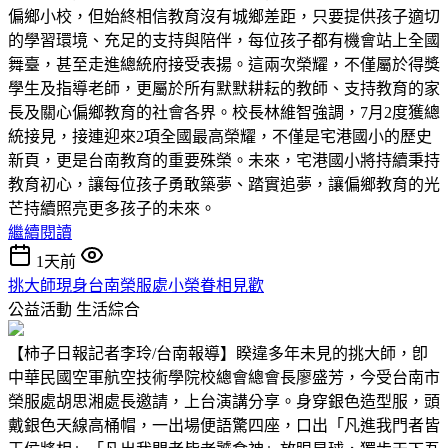
偏鄉小校，但始終相信教育沒有城鄉差距，只要提供孩子適切
的學習環境、充足的支持與陪伴，每位孩子都有機會站上全國
舞臺，甚至走進總統府接受表揚。這兩次榮耀，不僅屬於得獎
學生及指導老師，更屬於所有默默耕耘的教師、支持教育的家
長及關心偏鄉教育的社會各界。校長林維智強調，7月2度獲總
統接見，接連迎來2項全國最高榮耀，不僅是宅港國小的歷史
新頁，更是台南教育的重要殊榮。未來，宅港國小將持續秉持
教育初心，讓每位孩子勇敢築夢、踏實追夢，讓偏鄉教育的光
芒持續照亮更多孩子的未來。
繼續閱讀
1天前
挑大師現身台南榮服處小榮眷相見歡
公益活動
生活綜合
【柿子日報記者李玲/台南報導】睽違多年未見的挑大師，卽
中華民國空軍航空技術學院校總會總會長廖盛芳，今受台南市
榮服處胡思湘處長邀請，上台演講分享。身穿銀色造型服，頭
戴銀色天線高桶帽，一出場便語驚四座，口出「凡進我門者皆