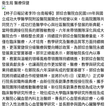
衛生局
醫療保健
【柿子日報記者李玲/台南報導】郭綜合醫院自民國109年與國
立成功大學醫學院附設醫院展開合作經營以來，在兩院團隊共
同努力下，成功打造醫學中心與社區醫院攜手發展的新典範。
當時借調接任院長的鄭雅敏教授，六年來帶領團隊深化與成大
醫院合作，積極整合資源，持續提升郭綜合醫院醫療量能，不
僅在臨床醫療、人才培育、教學研究及醫療品質等方面持續精
進，更落實健保分級醫療與雙向轉診政策，為郭綜合醫院永續
發展奠定堅實基礎。郭宗正總裁表示，鄭雅敏院長任內以專
業、務實與溫暖的領導風格帶領團隊持續精進，對郭綜合醫院
發展貢獻良多，也讓兩院合作更加緊密，醫療、教學與研究成
果持續展現。在鄭院長六年深耕有成的堅實基礎下，郭綜合醫
院將持續延續合作經營精神，並將於8月1日（星期六）正式舉
行院長就職佈達典禮，由新任院長劉秉彥教授接任院長，攜手
醫院團隊持續推動醫療發展。新任院長劉秉彥教授為成功大學
臨床醫學研究所博士，現任成功大學臨床醫學研究所教授及成
大醫院心臟血管內科主治醫師，專長於心血管疾病診療、心導
管介入性治療及心血管醫學研究，並長期參與國內心臟醫學相