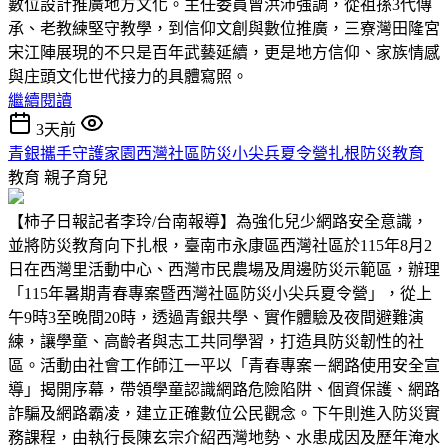
數位設計推廣地方文化。主任委員曾洪沛強調，從祖孫3代傳
承、老教練堅守教學，到信仰文創與數位推廣，三寮灣田隆宮
宋江陣展現的不只是百年武藝延續，更是地方信仰、家族情感
與庄頭文化世代接力的具體寫照。
繼續閱讀
3天前
青銀攜手守護家園西灣社區防災小尖兵夏令營扎根防災教育
教育
親子育兒
【柿子日報記者李玲/台南報導】為強化兒少網路安全意識，
並將防災教育向下扎根，臺南市永康區西灣社區於115年8月2
日在西灣里活動中心、西灣市民農場及周邊防災示範區，辦理
「115年暑期青春專案暨西灣社區防災小尖兵夏令營」，從上
午9時3至晚間20時，透過青銀共學、實作體驗及夜間避難演
練，讓學童、高齡者與志工共同學習，打造具防災韌性的社
區。活動由社會工作師江一平以「青春專案－網路使用安全宣
導」揭開序幕，帶領學童認識網路危險陷阱、個資保護、網路
詐騙及網路霸凌，建立正確數位公民觀念。下午則進入防災實
務課程，由執行長陳玄宗介紹西灣地勢、水患成因及歷年淹水