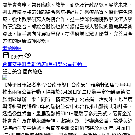
關學會會務，兼具臨床、教學、研究及行政歷練。展望未來，
劉秉彥院長將帶領郭綜合醫院持續提升醫療品質、深化特色醫
療、強化教學研究與跨院合作，進一步深化兩院教學交流與學
術研究整合。郭綜合醫院也將持續借重成大醫院的醫療與學術
資源，攜手邁向發展新里程，提供府城民眾更優質、完善且全
方位的健康照護服務。
繼續閱讀
6天前
台南安平雅樂軒酒店8月推雙公益行動
飯店美食
國內旅遊
【柿子日報記者李玲/台南報導】台南安平雅樂軒酒店今年8月
推出兩項公益行動，除將於8月28日第二度攜手定情碼頭德陽
艦園區舉辦「樂血同行．情定安平」公益捐血活動外，也首度
與深耕臺南超過50年的瑞復益智中心合作推出藝術共融計畫，
透過公益捐血、畫展及熱轉印DIY體驗等多元形式，落實企業
社會責任及在地永續精神，邀請民眾一起響應公益，讓愛與溫
暖持續在安平傳遞。台南安平雅樂軒酒店將於2026年8月28日