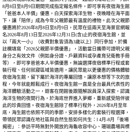
8月8日至8月9日期間完成指定報名條件，即可享有夜宿海生館
「爸爸本人半價」優惠，白天探索海洋生物、夜晚睡在海平面
下，讓「陪伴」成為今年父親節最有溫度的禮物。此次父親節
優惠將於2026年8月8日至8月9日，民眾在這兩天至海景官網報
名2026年8月13日至2026年12月31日(含)止的夜宿海生館，並
以「兩大一小」（收費對象皆須為3歲以上）同行參加，於備
註欄填寫「2026父親節半價優惠」，活動當日攜帶可證明父親
身分之有效文件（例如身分證、戶籍資料或孕產育兒衛教手冊
等），即可享爸爸本人半價優惠，無論選擇夜宿標準行程或套
裝行程、任何就寢區域皆適用，讓民眾能以更優惠的價格體驗
夜宿海生館，留下屬於海洋的專屬回憶，讓原本想等下次的旅
程，今年就能輕鬆成行。夜宿海生館一直是全台最具代表性的
海洋體驗活動之一，遊客在閉館後跟隨解說員深入探索，認識
海洋生物的夜間行為，於海底世界進入夢鄉，重新感受陪伴彼
此的珍貴回憶。夜宿海生館除了標準行程外，2026年8月至年
底，海生館也依照不同的季節，安排多樣化的套裝行程選擇，
帶領民眾認識在地社區與自然生態如何共生：l 4月-8月「後場
揭密」：參訪平時無對外開放的海龜收容中心、珊瑚農場與標