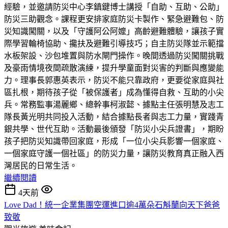
經驗，並邀請防災中心李鎮鍵博士講授「自助、互助、公助」
防災三助觀念。課程更安排家庭防災卡製作、緊急避難包、防
災知識闖關，以及「守護阿公阿嬤」高齡避難體驗，讓孩子實
際學習輪椅協助、攙扶及避難引導技巧；自主防災隊並示範擋
水板架設、沙包堆置與防水閘門操作。晚間透過防災闖關挑戰
及豪雨情境夜間疏散演練，提升學童面對災害的判斷與應變能
力。理事長郭惠英表示，防災不能只靠政府，更要從家庭與社
區扎根，期待孩子從「被保護者」成為懂得自救、互助的小尖
兵。常務監事湯麗鄉、總幹事柯淑懿、據點主任張明慧及志工
隊長黃光明共同投入活動，結合據點長者與志工力量，實踐青
銀共學、世代互助。活動最後頒發「防災小尖兵證書」，期盼
孩子把防災知識帶回家庭，形成「一位小尖兵影響一個家庭、
一個家庭守護一個社區」的防災力量，讓防災教育真正融入西
灣居民的日常生活。
繼續閱讀
4天前
Love Dad！統一企業集團空運進口逾4萬朵石斛蘭向天下爸爸
致敬