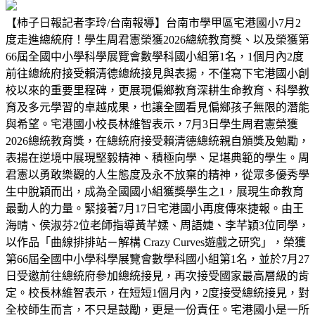
【柿子日報記者李玲/台南報導】台南市學甲區宅港國小7月2
度走進總統府！學生周君憲榮獲2026總統教育獎、以及榮獲第
66屆全國中小學科學展覽會數學科國小組第1名，1個月內2度
前往總統府接受賴清德總統接見與表揚，不僅寫下宅港國小創
校以來的重要里程碑，更展現偏鄉教育深耕生命教育、科學教
育及多元學習的卓越成果，也讓全國看見偏鄉孩子無限的潛能
與希望。宅港國小校長林維智表示，7月3日學生周君憲榮獲
2026總統教育獎，在總統府接受賴清德總統親自頒獎及勉勵，
表揚在逆境中展現堅毅精神、積極向學、足堪典範的學生。周
君憲以勇敢樂觀的人生態度及永不放棄的精神，從眾多優秀學
生中脫穎而出，成為全國國小組獲獎學生之1，展現生命教育
最動人的力量。緊接著7月17日宅港國小再度傳來捷報。由王
海晴、侯淑芬2位老師指導黃芊媃、周語婕、李芊穎3位同學，
以作品「曲線排排站－解構 Crazy Curves遊戲之研究」，榮獲
第66屆全國中小學科學展覽會數學科國小組第1名，並於7月27
日受邀前往總統府參加總統接見，再次接受國家最高層級的肯
定。校長林維智表示，在短短1個月內，2度接受總統接見，對
全校師生而言，不只是鼓勵，更是一份責任。宅港國小是一所