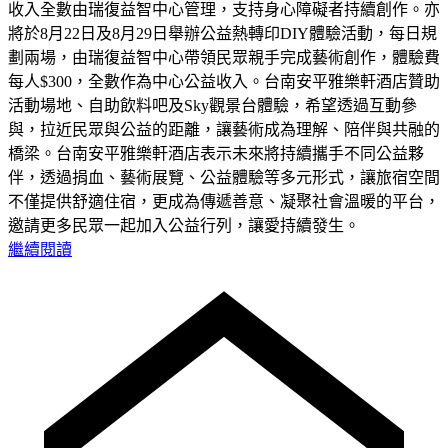
收入全數由瑞復益智中心管理，支持身心障礙者持續創作。亦
將於8月22日及8月29日舉辦公益熱轉印DIY體驗活動，每日規
劃兩場，由瑞復益智中心帶領民眾親手完成藝術創作，體驗費
每人$300，全數作為中心公益收入。台南安平雅樂軒酒店贊助
活動場地、自助飲料吧及Sky觀景台體驗，希望透過互動參
與，拉近民眾與公益的距離，讓藝術成為理解、陪伴與共融的
橋梁。台南安平雅樂軒酒店表示未來將持續攜手不同公益夥
伴，透過捐血、藝術展覽、公益體驗等多元形式，讓旅宿空間
不僅提供舒適住宿，更成為傳遞善意、凝聚社會溫暖的平台，
邀請更多民眾一起加入公益行列，讓愛持續發生。
繼續閱讀