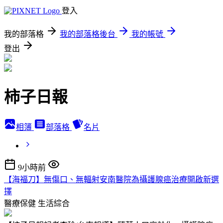
登入
我的部落格
我的部落格後台
我的帳號
登出
柿子日報
相簿
部落格
名片
9小時前
【海福刀】無傷口、無輻射安南醫院為攝護腺癌治療開啟新選
擇
醫療保健
生活綜合