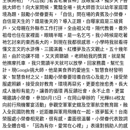
王侯將相」「凡出我門者皆老饕食神」放眼星球，獨步天下吾
挑大師也！向大家問候，驚豔全場。挑大師首次以幼年家庭環
境為題，鼓勵小榮眷要有，「自信」問在場的貴賓及小榮眷，
自信是天生的？還是後天的？導入正題，自曝家庭是三級貧
戶，父母親在外縣市工作打拼，全由祖父母，隔代教養，養外
祖母也住在家裡面，眼睛半瞎，是一名乞丐，我小時候是吃著
祂乞討來的東西長大的，到現在我都很感恩，小學時我就看得
懂文言文的水滸傳、三國演義、紅樓夢及古文觀止。五十幾年
前，由於功課不錯 ，又天資聰穎 ，老師給我的獎賞，就是幫
他擦摩托車 ，我只需讀半天就可以放學，回家務農，幫忙生
計。現Google挑大師，他是美食界的愛迪生、智慧食材發明
家、智慧食材之父，鼓勵小榮眷要培養自信心及能力，接受榮
服處照顧，接受良好教育，環境再惡劣，更要愈挫愈勇。長大
成人後盼有能力，讓善的循環 再反饋社會，永不止息，更當
場邀請小榮眷 ，參加8月15日 ，在岡山舉辦的「光輝814校友
向前行飛機饗宴活動」參觀空軍軍史舘及空軍航空教育館，融
入全民國防教育，近距離與軍用飛機在一起，逐夢藍天！台南
榮服處小榮眷相見歡，很有感，畫面很溫馨，小榮眷代表致詞
及全體合唱，「因為有你，愛常在心裡」」表達對捐助人的感