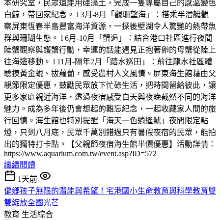
本研究室，民眾還能用硅藻土，完成一隻專屬自己的感溫變色
白鯨，帶回家紀念。 l 3月-8月「觀珊望海」：搭乘半潛艇觀
察屏東恆春半島豐富海洋資源，一探後壁湖令人驚艷的熱帶魚
群與珊瑚生態。 l 6月-10月「蟹逅」：結合港口社區進行夜間
陸蟹觀察與護蟹行動，幸運的話能遇見正抱著卵的母蟹從陸上
往海邊移動。 l 11月-隔年2月「踏水巡田」：前往龍水社區體
驗摸黃金蜆、拔蘿蔔，感受農村人文風情。屏東海生館藉由父
親節限定優惠，鼓勵民眾放下忙碌生活，把時間留給彼此，讓
更多家庭親近海洋，透過夜宿感受白天與夜晚截然不同的海洋
魅力。成為多年後仍會想起的難忘紀念，一起收藏家人間的旅
行回憶。海生館也特別提醒「海天一色逍遙魷」夜間限定點
燈，只到八月底，民眾千萬別錯過只有暑假夜宿的民眾，能拍
出的獨特打卡點。【父親節夜宿海生館半價優惠】活動詳情：
https://www.aquarium.com.tw/event.asp?ID=572
繼續閱讀
1天前
偏鄉孩子無限的潛能與希望！宅港國小生命教育與科學教育雙
雙綻放全國光芒
教育
生活綜合