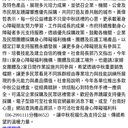
及特色產品，展現多元培力成果，並號召企業、機關、公會及
市民朋友踴躍響應優先採購，共同打造友善共融的城市。黃偉
哲表示，每一份公益禮盒不只是中秋送禮的心意，更承載著身
心障礙朋友努力學習、工作與成長的成果。市府持續推動身心
障礙者多元支持服務，透過優先採購政策，鼓勵各機關、企業
及民間團體採購身心障礙福利機構、團體及庇護工場產品，以
穩定訂單支持服務永續發展，讓更多身心障礙朋友有參與工
作、培養技能及建立自信的機會。社會局長郭乃文指出，今年
除11家身心障礙福利機構、團體及庇護工場外，也邀請2家婦
女團體及2家日間作業設施共同參與，希望透過中秋重要銷售
檔期，讓更多民眾看見不同族群經由專業培力與技能訓練所展
現的多元能力與產品價值。社會局說明，今年各單位推出多款
中秋公益禮盒，從經典糕餅、烘焙點心到特色伴手禮一應俱
全，可滿足企業採購及民眾送禮需求。歡迎各界踴躍支持優先
採購，電子型錄可至社會局官網最新消息下載，或至「台南好
心意」網站查詢產品資訊，亦可洽社會局身心障礙福利科
（06-2991111分機8652），讓中秋祝福化為支持公益、傳遞希
望的溫暖力量。