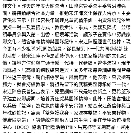
仰文化。昨天的年度大廟會時，田隆宮管委會主委曾洪沛強
調，將持續結合社區力量，推動宋江陣文化保存與傳承。主委
曾洪沛表示，田隆宮長年辦理兒童武藝集訓，由資深師兄依程
度採一對一及套招方式，教授步法、拳式、兵器及陣式，並帶
領學員參與入館、出香、遶境等活動，讓孩子在實作中認識家
鄉文化，體會忠義精神與團隊紀律。宋江陣歷經世代接棒，現
今更有不少祖孫3代同為組員，從長輩到下一代共同參與訓練
與活動，使宋江陣不僅是武藝傳承，也是家族共同的文化記
憶，讓地方信仰與庄頭情感一代接一代延續。曾洪沛說，現年
70餘歲、居高雄的總教練曾進興，30多年來每逢訓練期間皆每
日往返三寮灣，親自指導學員，風雨無阻。他表示，只要還有
體力，就會持續教學，將祖先留下的武藝完整傳承給下一代。
宋江陣會長曾進吉表示，兒童訓練不只是培養新血，更希望孩
子建立家鄉認同，培養責任感與團隊精神。此外，田隆宮推出
以兵器「雙斧」為意象的雙斧平安吊飾，結合宋江爺信仰與百
年硃砂註記，寓意「雙斧護我身、家運存雙福；平安吉祥物、
健康隨身帶」，讓傳統信仰融入日常生活；並在學甲數位機會
中心（DOC）協助下開發活動T恤、馬克杯等文創商品，運用