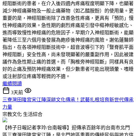
經阻斷術的患者，在介入後四週內疼痛程度明顯下降，也顯著
減少神經痛藥物及一般止痛藥物（如乙醯胺酚）的使用量。更
重要的是，神經阻斷術除了改善急性疼痛，更具有「預防」慢
性神經痛的效果。急性期的劇烈疼痛是引發中樞神經敏感化、
進而導致慢性神經痛的危險因子，早期介入神經阻斷術，能顯
著降低三至六個月後發展為皰疹後神經痛的風險。謝佑蓮醫師
指出，在各項神經阻斷技術中，超音波導引下的「豎脊肌平面
神經阻斷」安全性高，尚未發現顯著的嚴重副作用，因此被建
議作為急性期止痛的首選。而「胸椎旁神經阻斷」同樣具有良
好的止痛及預防神經痛效果，但少數患者可能出現頭暈、嗜睡
或注射部位疼痛等輕微的不適。
繼續閱讀
3天前
三寮灣田隆宮宋江陣深耕文化傳承！武藝扎根培育新世代傳承
力量
宗教文化
生活綜合
【柿子日報記者李玲/台南報導】迎傳承百餘年的台南市北門
區三寮灣田隆宮宋江陣，是北門地區重要的傳統民俗與地方信