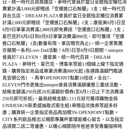
日，統一時代百貨高雄店、夢時代會員於當日全館指定櫃位消
費累計滿3,000元即贈送「空運進口石斛蘭」1支；統一時代百
貨台北店、DREAM PLAZA會員於當日全館指定櫃位消費累
計滿2,000元即贈送「空運進口石斛蘭」1支；康是美8月5日至
8月9日單筆消費滿2,888元即免費送「空運進口石斛蘭」1支；
星巴克於8月6日到8月8日單筆消費滿888元，即可獲得「空運
進口石斛蘭」1支(數量有限、單店贈完為止)。統一企業集團
亦展開一系列Love Dad活動！8月5日至8月9日期間，uniopen
會員於7-ELEVEN、康是美、統一時代百貨、DREAM
PLAZA、夢時代、星巴克、博客來等逾13個線上線下指定通
路，購買指定商品或單筆消費滿888元起 (各通路滿額門檻請
見官網公告），再享OPENPOINT點數10倍送。全台7-
ELEVEN門市更推出uniopen會員消費滿額優惠三重送活動，
結帳金額滿250元送20元滿額折價券(至8月11日止下次消費滿
250元即可折抵)，最高結帳金額1,111元就可獲得購物金與
UNIDESIGN新柔感抽取式衛生紙1串贈品兌換券等超多好
康；購買統一企業指定商品再加贈5% OPENPOINT點數。
CITY系列飲品推出父親節專屬杯套還能暖心留言，以及指定
品項買二送二等優惠，以暖心細節陪伴爸爸享受專屬咖啡時