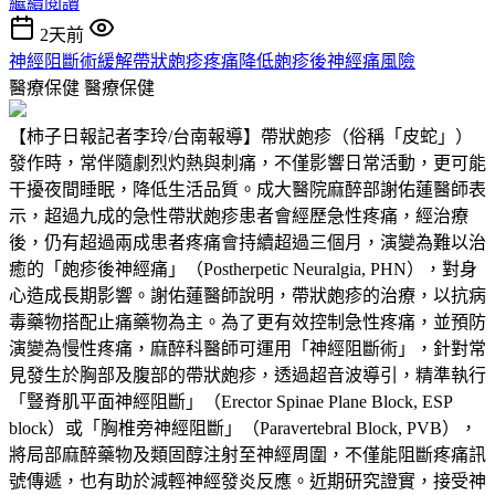
繼續閱讀
2天前
神經阻斷術緩解帶狀皰疹疼痛降低皰疹後神經痛風險
醫療保健
醫療保健
【柿子日報記者李玲/台南報導】帶狀皰疹（俗稱「皮蛇」）
發作時，常伴隨劇烈灼熱與刺痛，不僅影響日常活動，更可能
干擾夜間睡眠，降低生活品質。成大醫院麻醉部謝佑蓮醫師表
示，超過九成的急性帶狀皰疹患者會經歷急性疼痛，經治療
後，仍有超過兩成患者疼痛會持續超過三個月，演變為難以治
癒的「皰疹後神經痛」（Postherpetic Neuralgia, PHN），對身
心造成長期影響。謝佑蓮醫師說明，帶狀皰疹的治療，以抗病
毒藥物搭配止痛藥物為主。為了更有效控制急性疼痛，並預防
演變為慢性疼痛，麻醉科醫師可運用「神經阻斷術」，針對常
見發生於胸部及腹部的帶狀皰疹，透過超音波導引，精準執行
「豎脊肌平面神經阻斷」（Erector Spinae Plane Block, ESP
block）或「胸椎旁神經阻斷」（Paravertebral Block, PVB），
將局部麻醉藥物及類固醇注射至神經周圍，不僅能阻斷疼痛訊
號傳遞，也有助於減輕神經發炎反應。近期研究證實，接受神