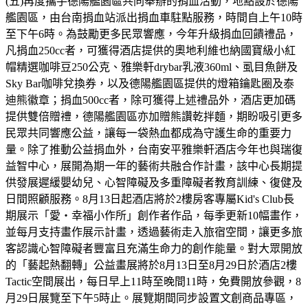
(五)再度攜手德陽艦園區共同舉辦的捐血活動，地點設於德陽
艦園區，由台南捐血站派出捐血車駐點服務，時間自上午10時
至下午6時。為鼓勵更多民眾響應，今年升級捐血回饋禮品，
凡捐血250cc者，可獲得酒店提供的奧地利維也納國寶級小紅
帽精選咖啡豆250公克、雅樂軒drybar乳液360ml、虱目魚餅及
Sky Bar咖啡兌換券，以及德陽艦園區提供的燈箱鑰匙圈及泰
迪熊徽章；捐血500cc者，除可獲得上述禮品外，酒店更加碼
提供雙倍贈禮，德陽艦園區亦加贈熊讚乾拌麵，期盼吸引更多
民眾共同響應公益，讓每一袋熱血都成為守護生命的重要力
量。除了推動公益捐血外，台南安平雅樂軒酒店今年也與瑞復
益智中心，展開為期一年的藝術共融合作計畫，該中心長期提
供發展遲緩嬰幼兒、心智障礙及多重障礙者教育訓練、復健及
日間照顧服務。8月13日起酒店將於2樓房客專屬Kid's Club長
期展示「愛・幸福小作所」創作者作品，每季更新10幅畫作，
並每月支持畫作展示計畫，透過藝術走入旅宿空間，讓更多旅
客認識心智障礙者豐富且充滿生命力的創作能量。對大眾開放
的「藝起熱翻轉」公益畫展將於8月13日至8月29日於酒店2樓
Tactic空間展出，每日早上11時至晚間11時，免費開放參觀，8
月29日展覽至下午5時止。展覽期間同步設置文創商品專區，