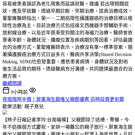
容易被患者誤認為老化現象而延誤就醫。建議 若出現相關症
狀，應及早就醫，透過早期診斷、早期治療，提高治療成效。
董聖雍醫師指出，第一、二期局限性攝護腺癌的治療目標以根
除性治療為主，目前治療方式包括達文西機器手臂輔助手術、
放射線治療，以及近年逐漸受到關注的海福刀治療。醫師會依
患者年齡、身體狀況、腫瘤位置及疾病期別等因素，評估最適
合的治療方式。董聖雍醫師表示，治療沒有單一標準答案，隨
著攝護腺癌治療方式日益多元，醫病共享決策(Shared Decision
Making, SDM)也愈發重要，應依患者病情、身體狀況及對術
後生活品質的期待，透過醫病充分溝通，共同選擇最適合的治
療方案。
繼續閱讀
9小時前
夜宿限時半價！屏東海生館推父親節優惠 這時段買更划算
歡樂活動ˋ
親子育兒
【柿子日報記者李玲/台南報導】父親節除了送禮、聚餐，今
年不妨換個方式慶祝，安排一場難忘的親子旅行。屏東海生館
推出父親節限定優惠，邀請大小朋友一起潛入海底世界。凡於