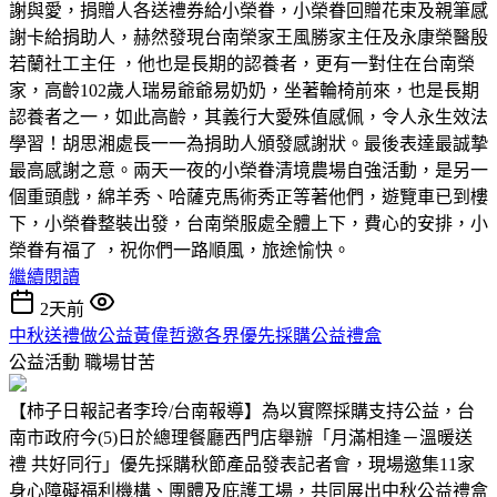
謝與愛，捐贈人各送禮券給小榮眷，小榮眷回贈花束及親筆感
謝卡給捐助人，赫然發現台南榮家王風勝家主任及永康榮醫殷
若蘭社工主任 ，他也是長期的認養者，更有一對住在台南榮
家，高齡102歲人瑞易爺爺易奶奶，坐著輪椅前來，也是長期
認養者之一，如此高齡，其義行大愛殊值感佩，令人永生效法
學習！胡思湘處長一一為捐助人頒發感謝狀。最後表達最誠摯
最高感謝之意。兩天一夜的小榮眷清境農場自強活動，是另一
個重頭戲，綿羊秀、哈薩克馬術秀正等著他們，遊覽車已到樓
下，小榮眷整裝出發，台南榮服處全體上下，費心的安排，小
榮眷有福了 ，祝你們一路順風，旅途愉快。
繼續閱讀
2天前
中秋送禮做公益黃偉哲邀各界優先採購公益禮盒
公益活動
職場甘苦
【柿子日報記者李玲/台南報導】為以實際採購支持公益，台
南市政府今(5)日於總理餐廳西門店舉辦「月滿相逢－溫暖送
禮 共好同行」優先採購秋節產品發表記者會，現場邀集11家
身心障礙福利機構、團體及庇護工場，共同展出中秋公益禮盒