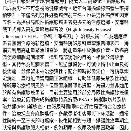
【柿子日報記者李玲/台南報導】隨著人口高齡化，攝護腺癌
已成為男性不可忽視的健康威脅。近年台灣攝護腺癌發生率持
續攀升，不僅名列男性好發癌症前三名，也是男性癌症死因第
五名。為提供局限性攝護腺癌患者更多元的治療選擇，安南醫
院正式導入高能量聚焦超音波（High-Intensity Focused
Ultrasound，HIFU，俗稱「海福刀」）治療技術，作為適應症
患者無創治療的新選項。安南醫院泌尿科董聖雍醫師表示，海
福刀利用高能量聚焦超音波，將能量集中於腫瘤位置，透過高
溫使癌細胞凝固壞死，達到局部消融的目的。相較於傳統手
術，其特色為無體表傷口、無游離輻射，可減少術中出血及術
後疼痛，並保留未來治療彈性；配合即時影像定位，可精準鎖
定病灶，盡可能保留周圍正常組織，有助降低尿失禁及性功能
障礙等治療相關風險。但董聖雍醫師也提醒，海福刀並非適用
於所有攝護腺癌患者，目前主要適用於部分局限性攝護腺癌個
案。治療前仍須完成攝護腺特異抗原(PSA)、攝護腺切片及核
磁共振(MRI)等檢查，由泌尿科醫師綜合評估是否符合治療條
件。治療採全身麻醉進行，多數患者術後即可下床活動，通常
住院約一至三天即可返家，恢復期相對較短。攝護腺癌早期症
狀常與攝護腺肥大相似，例如頻尿、夜尿及排尿困難等，因此