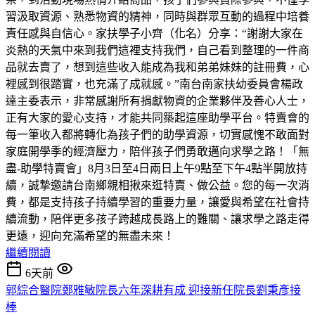
習汲取資源、熟悉物資的精神，同時與群眾互動的過程中培養
責任感與自信心。家扶學子小齊（化名）分享：“謝謝大家在
炎熱的天氣中來到我們這裡支持我們，自己看到整理的一件商
品就去賣了，想到這些收入能成為我和弟弟妹妹的註冊費，心
裡感到很踏實，也充滿了成就感。”南台南家扶幼委員會楊政
達主委表示，非常感謝所有捐獻物資的企業夥伴及善心人士，
正有大家的愛心支持，才能共同築起這座助學平台。特賣會的
每一筆收入都將轉化為孩子們的助學資源，切實感愧不敢面對
家庭開學季的經濟壓力，陪伴孩子們勇敢邁向求學之路！「無
盡-助學特賣會」8月3日至4日兩日上午9點至下午4點半開放持
續，誠摯邀請台南鄉親相揪來逛特賣、做公益。您的每一次消
費，都是支持孩子持續學習的重要力量，讓愛與希望在社會持
續流動，陪伴更多孩子跨越成長路上的難關、讓求學之路走得
更遠，迎向充滿希望的無盡未來！
繼續閱讀
6天前
郭綜合醫院鄭雅敏院長六年深耕有成 迎接新任院長劉秉彥接
棒