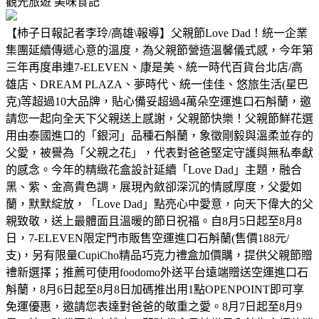
觀光旅遊
美味食記
【柿子日報記者李玲/高雄\報導】父親節Love Dad！統一企業
集團延續傳遞心意的溫度，為父親節營造溫馨儀式感，今年第
三年再度串連7-ELEVEN、康是美、統一時代百貨台北店/高
雄店、DREAM PLAZA、夢時代、統一佳佳、悠旅生活(星巴
克)等超過10大品牌，貼心備妥超過4萬朵空運進口石斛蘭，邀
請您一起向全天下父親送上感謝，父親節快樂！父親節鮮花選
用由泰國進口的「銀河」品種石斛蘭，象徵剛毅與溫柔並存的
父愛，被譽為「父親之花」，代表對爸爸堅定守護與無私奉獻
的感念。今年的精緻花盒設計延續「Love Dad」主題，融合
黑、紫、金高貴色調，展現內斂卻深沉的情感厚度，父愛如
蘭，默默綻放，「Love Dad」點亮心中愛意，向天下偉大的父
親致敬，送上最體面且溫暖的節日祝福。自8月5日起至8月8
日，7-ELEVEN限定門市販售空運進口石斛蘭(售價188元/
支)，另有限量CupiCho精品巧克力禮盒加價購，提供父親節贈
禮新選擇；推薦可使用foodomo外送平台遠端贈送空運進口石
斛蘭，8月6日起至8月8日加碼推出用1點OPENPOINT即可享
免運優惠，邀請您表達對爸爸的敬重之愛。8月7日起至8月9