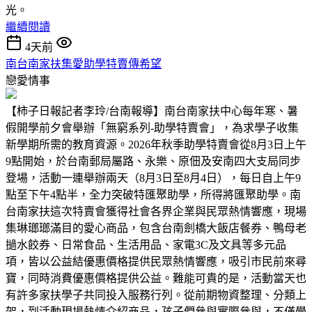
光。
繼續閱讀
4天前
南台南家扶集愛助學特賣傳希望
戀愛情事
【柿子日報記者李玲/台南報導】南台南家扶中心每年寒、暑
假開學前夕會舉辦「無窮系列-助學特賣會」，為求學子收集
新學期所需的教育資源。2026年秋季助學特賣會從8月3日上午
9點開始，於台南郵局屬路、永樂、原佃及安南四大支局同步
登場，活動一連舉辦兩天（8月3日至8月4日），每日自上午9
點至下午4點半，全力突破特匯聚助學，所得將匯聚助學。南
台南家扶這次特賣會獲得社會各界企業與民眾熱情響應，現場
集琳瑯瑯滿目的愛心商品，包含台南劍橋大飯店餐券、鴨母老
撾水餃券、日常食品、生活用品、家電3C及文具等多元品
項，皆以公益結優惠價格提供民眾熱情響應，吸引市民前來尋
寶，同時消費優惠價格提供公益。難能可貴的是，活動當天也
有許多家扶學子共同投入服務行列。從前期物資整理、分類上
架，到活動現場熱情介紹商品，孩子們參與實際參與，不僅學